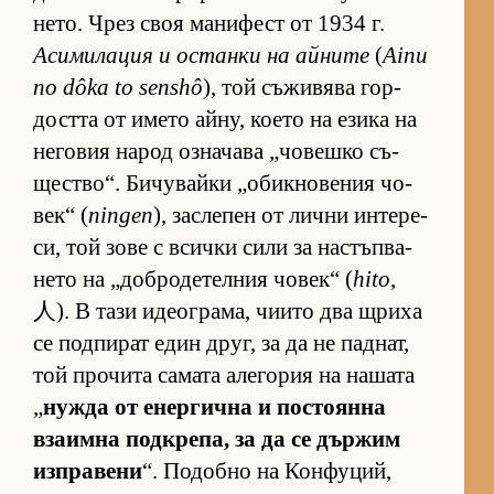
не­то. Чрез своя ма­ни­фест от 1934 г.
Аси­ми­ла­ция и ос­танки на ай­ните
(
Ainu
no dôka to senshô
), той съ­жи­вява гор­
достта от името ай­ну, ко­ето на езика на
не­го­вия на­род оз­на­чава „чо­вешко съ­
щес­т­во“. Би­чу­вайки „о­бик­но­ве­ния чо­
век“ (
ningen
), зас­ле­пен от лични ин­те­ре­
си, той зове с всички сили за нас­тъп­ва­
нето на „доб­ро­де­тел­ния чо­век“ (
hito
,
人). В тази иде­ог­ра­ма, чи­ито два щриха
се под­пи­рат един друг, за да не пад­нат,
той про­чита са­мата але­го­рия на на­шата
„
нужда от енер­гична и пос­то­янна
вза­имна под­к­ре­па, за да се дър­жим
из­п­ра­вени
“. По­добно на Кон­фу­ций,