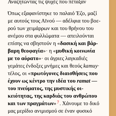
Αναζητώντας τις ψυχές που πέταξαν
Όπως εξαφανίστηκε το παλαιό Έζο, μαζί
με αυ­τούς τους Αϊνού — αδέλ­φια του βοε­
ρού των χει­μάρ­ρων και του θρήνου του
ανέμου στα φυλ­λώματα — απει­λού­νται
επίσης να σβηστούν η «
δασική και βάρ­
βαρη θεοφαγία
»· η «
μυθική κοι­νωνία
με το αόρατο
»· οι άγριες λαγκαδιές
γεμάτες έν­δοξες μνήμες και θεούς
kamuy
·
τέλος, οι «
πρωτόγονες διαι­σθήσεις που
έχουν ως κέντρο την ιδέα του
ramat
—
του πνεύ­ματος, της μυστικής οι­
κειότητας, της καρ­διάς του αν­θρώπου
7
και των πραγ­μάτων
»
. Χάνουμε το δικό
μας μερίδιο ανιμισμού σε έναν φυσικό