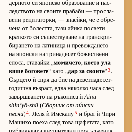
дер­ното си япон­ско об­ра­зо­ва­ние и нас­
лед­с­твото на сво­ите пра­баби — прос­ла­
вени ре­ци­та­тор­ки, — зна­ей­ки, че е об­ре­
чена от бо­лест­та, тази айнка пос­вети
крат­кото си съ­щес­т­ву­ване на тран­с­к­ри­
би­ра­нето на ла­ти­ница и пре­веж­да­нето
на япон­ски на три­на­де­сет бо­жес­т­вени
епо­са, ста­вайки „
мо­ми­че­то, ко­ето ула­
3
вяше бо­го­вете
“ като „
дар за сво­ите
“
.
Сър­цето ѝ спря да бие на де­вет­на­де­сет­
го­дишна въз­раст, едва ня­колко часа след
за­вър­ш­ва­нето на ръ­ко­писа ѝ
Ainu
shin’yô-shû
(
Сбор­ник от айн­ски
4
5
песни
)
. Леля ѝ Име­кану
и брат ѝ Чири
Ма­шихо по­еха след това ща­фе­та­та, като
пуб­ли­ку­ваха вну­ши­телни про­дъл­же­ния.