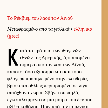
Το Ρέκβιεμ του λαού των Αϊνού
Μεταφρασμένο από τα γαλ­λικά
•
ελ­ληνικά
(grec)
Κ
ατά το πρότυπο των ιθαγενών
εθνών της Αμερικής, ό,τι απομένει
σήμερα από τον λαό των Αϊνού,
κάποτε τόσο αξιο­σημεί­ωτο και τόσο
φλογερά προσηλωμένο στην ελευ­θερία,
βρίσκεται αθλίως περιο­ρισμένο σε λίγα
αυ­τόχθονα χωριά. Σβήνει σιω­πηλά,
εγκαταλειμ­μένο σε μια μοίρα που δεν του
αξίζει καθόλου. Πριν από την ια­πωνική