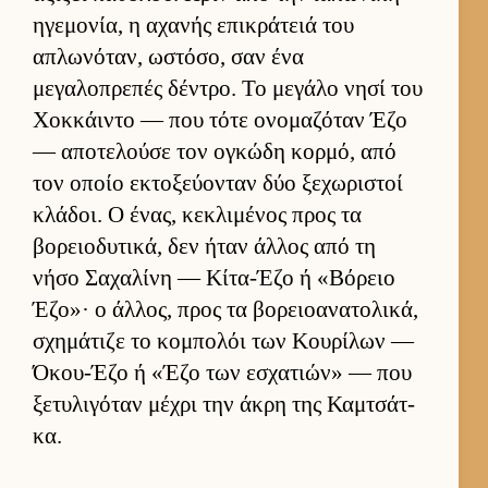
ηγεμονία, η αχανής επικράτειά του
απλωνόταν, ωστόσο, σαν ένα
μεγαλοπρεπές δέντρο. Το μεγάλο νησί του
Χοκ­κάι­ντο — που τότε ονομαζόταν Έζο
— αποτελούσε τον ογκώδη κορ­μό, από
τον οποίο εκτοξεύ­ονταν δύο ξεχωριστοί
κλάδοι. Ο ένας, κεκλιμένος προς τα
βορειο­δυτικά, δεν ήταν άλ­λος από τη
νήσο Σαχαλίνη — Κίτα-Έζο ή «Βόρειο
Έζο»· ο άλ­λος, προς τα βορειο­ανατολικά,
σχημάτιζε το κομπολόι των Κου­ρίλων —
Όκου-Έζο ή «Έζο των εσχατιών» — που
ξετυλιγόταν μέχρι την άκρη της Καμ­τσάτ­
κα.