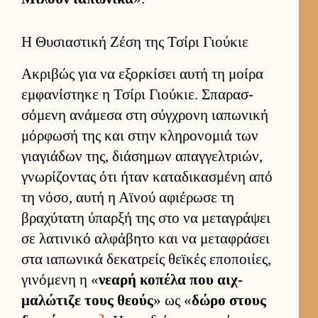
Η Θυσιαστική Ζέση της Τσίρι Γιούκιε
Ακριβώς για να εξορ­κίσει αυτή τη μοίρα
εμ­φανίστηκε η Τσίρι Γιού­κιε. Σπαρασ­
σόμενη ανάμεσα στη σύγ­χρονη ια­πωνική
μόρ­φωσή της και στην κληρονομιά των
για­γιάδων της, διάσημων απαγ­γελ­τριών,
γνωρίζοντας ότι ήταν καταδικασμένη από
τη νόσο, αυτή η Αϊνού αφιέρωσε τη
βραχύτατη ύπαρξή της στο να μεταγράψει
σε λατινικό αλ­φάβητο και να μεταφράσει
στα ια­πωνικά δεκατρείς θεϊκές εποποι­ίες,
γινόμενη η «
νεαρή κοπέλα που αιχ­
μαλώτιζε τους θεούς
» ως «
δώρο στους