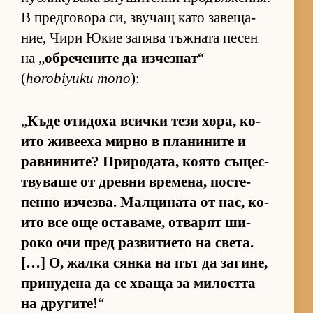
В пред­го­вора си, зву­чащ като за­ве­ща­
ние, Чири Юкие за­пява тъж­ната пе­сен
на „
об­ре­че­ните да из­чез­нат
“
(
horobiyuku mono
):
„
Къде оти­доха всички тези хо­ра, ко­
ито жи­ве­еха мирно в пла­ни­ните и
рав­ни­ни­те? При­ро­да­та, ко­ято съ­щес­
т­ву­ваше от древни вре­ме­на, пос­те­
пенно из­чез­ва. Мал­ци­ната от нас, ко­
ито все още ос­та­ва­ме, от­ва­рят ши­
роко очи пред раз­ви­ти­ето на све­та.
[…] О, жалка сянка на път да за­ги­не,
при­ну­дена да се хваща за ми­лостта
на дру­ги­те!
“