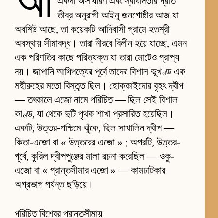
আ
একদা অসাধারণ এবং স্বাধীনতার প্রতি
তীব্র অনুরাগী আইনু জনগোষ্ঠীর আজ যা
অবশিষ্ট আছে, তা কয়েকটি আদিবাসী গ্রামে হতশ্রী
অবস্থায় সীমাবদ্ধ। তারা নীরবে বিলীন হয়ে যাচ্ছে, এমন
এক পরিণতির কাছে পরিত্যক্ত যা তারা মোটেও প্রাপ্য
নয়। জাপানি আধিপত্যের পূর্বে তাদের বিশাল ভূখণ্ড এক
মহীরুহের মতো বিস্তৃত ছিল। হোক্কাইদোর বৃহৎ দ্বীপ
— তৎকালে এজো নামে পরিচিত — ছিল সেই বিশাল
কাণ্ড, যা থেকে দুটি পৃথক শাখা প্রসারিত হয়েছিল।
একটি, উত্তর-পশ্চিমে ঝুঁকে, ছিল সাখালিন দ্বীপ —
কিতা-এজো বা « উত্তরের এজো » ; অপরটি, উত্তর-
পূর্বে, কুরিল দ্বীপপুঞ্জের মালা রচনা করেছিল — ওকু-
এজো বা « প্রান্তসীমার এজো » — কামচাটকার
অগ্রভাগ পর্যন্ত ছড়িয়ে।
পরিচিত বিশ্বের প্রান্তসীমায়