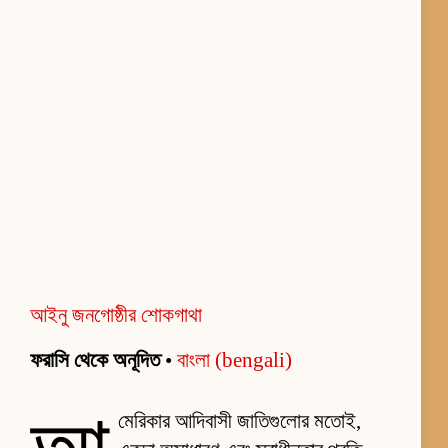
আইনু জনগোষ্ঠীর শোকগাথা
ফরাসি থেকে অনূদিত
•
বাংলা (bengali)
মেরিকার আদিবাসী জাতিগুলোর মতোই,