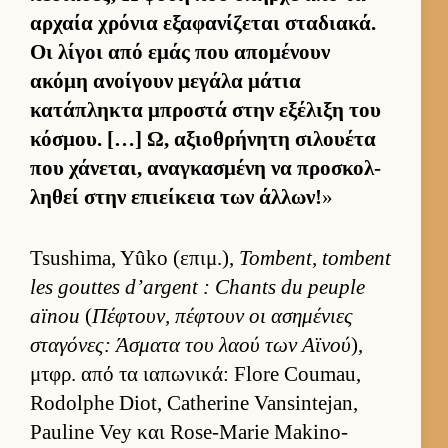
αρ­χαία χρόνια εξαφανίζεται σταδια­κά.
Οι λίγοι από εμάς που απομένουν
ακόμη ανοί­γουν μεγάλα μάτια
κατάπληκτα μπροστά στην εξέλιξη του
κόσμου. […] Ω, αξιο­θρήνητη σιλου­έτα
που χάνεται, αναγκασμένη να προσκολ­
ληθεί στην επιεί­κεια των άλ­λων!
»
Tsushima, Yûko (επιμ.),
Tombent, tombent
les gouttes d’argent : Chants du peuple
aïnou
(
Πέφτουν, πέφτουν οι ασημένιες
σταγόνες: Άσματα του λαού των Αϊνού
),
μτ­φρ. από τα ια­πωνικά: Flore Coumau,
Rodolphe Diot, Catherine Vansintejan,
Pauline Vey και Rose-Marie Makino-