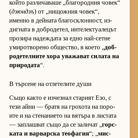
който раз­ли­ча­ваше „бла­го­род­ния чо­век“
(
дзюндзъ
) от „ни­щож­ния чо­век“,
именно в дей­ната бла­гос­к­лон­ност, из­
диг­ната в доб­ро­де­тел, ин­те­лек­ту­а­ле­цът
про­зира на­деж­дата за едно най-сетне
уми­рот­во­рено об­щес­т­во, в ко­ето „
доб­
ро­де­тел­ните хора ува­жа­ват си­лата на
при­ро­дата
“.
В търсене на отлетелите души
Също както е из­чез­нал ста­рият Езо, с
тези айни — братя на гро­хота на по­ро­
ите и на сте­на­ни­ето на вя­търа в лис­тата
— зап­лаш­ват също да се за­ли­чат „
гор­с­
ката и вар­вар­ска те­о­фа­гия
“; „
мис­