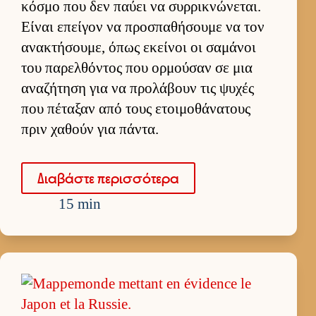
κόσμο που δεν παύει να συρ­ρικνώνεται.
Εί­ναι επεί­γον να προσπαθήσουμε να τον
ανακτήσου­με, όπως εκεί­νοι οι σαμάνοι
του παρελ­θόντος που ορ­μού­σαν σε μια
αναζήτηση για να προλάβουν τις ψυχές
που πέταξαν από τους ετοι­μοθάνατους
πριν χαθούν για πάντα.
Δια­βάστε περισ­σότερα
15 min