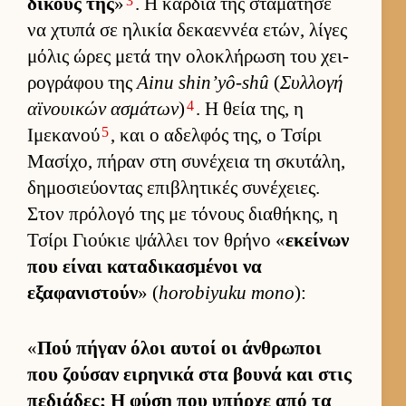
3
δικούς της
»
. Η καρ­διά της σταμάτησε
να χτυπά σε ηλικία δεκαεν­νέα ετών, λίγες
μόλις ώρες μετά την ολοκλήρωση του χει­
ρογράφου της
Ainu shin’yô-shû
(
Συλ­λογή
4
αϊνουι­κών ασμάτων
)
. Η θεία της, η
5
Ιμεκανού
, και ο αδελ­φός της, ο Τσίρι
Μασίχο, πήραν στη συνέχεια τη σκυτάλη,
δημοσιεύ­οντας επιβλητικές συνέχειες.
Στον πρόλογό της με τόνους δια­θήκης, η
Τσίρι Γιού­κιε ψάλ­λει τον θρήνο «
εκεί­νων
που εί­ναι καταδικασμένοι να
εξαφανιστούν
» (
horobiyuku mono
):
«
Πού πήγαν όλοι αυ­τοί οι άν­θρωποι
που ζού­σαν ει­ρηνικά στα βουνά και στις
πεδιάδες; Η φύση που υπήρχε από τα