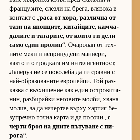
фран­цу­зи­те, слезли на бре­га, вля­зоха в
кон­такт с „
раса от хо­ра, раз­лична от
тази на япон­ци­те, ки­тай­ци­те, кам­ча­
да­лите и та­та­ри­те, от ко­ито ги дели
само един про­лив
“. Оча­ро­ван от тех­
ните меки и неп­ри­ну­дени ма­ни­е­ри,
както и от ряд­ката им ин­те­ли­ген­т­ност,
Ла­пе­руз не се по­ко­леба да ги сравни с
най-об­ра­зо­ва­ните ев­ро­пей­ци. Той раз­
казва с въз­хи­ще­ние как един ос­т­ро­ви­тя­
нин, раз­би­райки не­го­вите мол­би, хвана
мо­лив, за да на­чер­тае върху хар­тия бе­
зуп­речно точна карта и да по­сочи „
с
черти броя на дните пъ­ту­ване с пи­
рога
“.