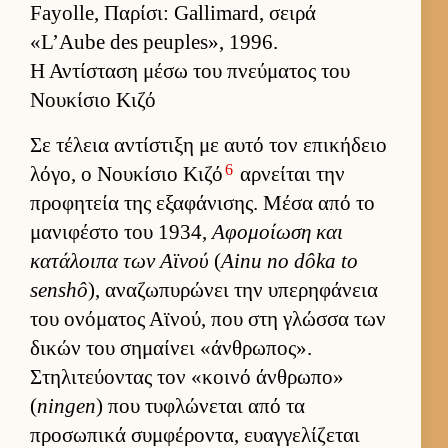
Fayolle, Παρίσι: Gallimard, σειρά
«L’Aube des peuples», 1996.
Η Αντίσταση μέσω του πνεύματος του
Νουκίσιο Κιζό
Σε τέλεια αντίστιξη με αυτό τον επικήδειο
6
λόγο, ο Νου­κίσιο Κιζό
αρ­νεί­ται την
προφητεία της εξαφάνισης. Μέσα από το
μανιφέστο του 1934,
Αφομοί­ωση και
κατάλοιπα των Αϊνού
(
Ainu no dôka to
senshô
), αναζωπυρώνει την υπερηφάνεια
του ονόματος Αϊνού, που στη γλώσσα των
δικών του σημαί­νει «άν­θρωπος».
Στηλιτεύ­οντας τον «κοινό άν­θρωπο»
(
ningen
) που τυφλώνεται από τα
προσωπικά συμ­φέροντα, ευαγ­γελίζεται