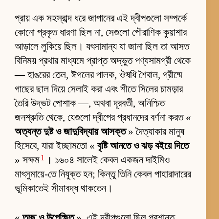
প্রায় এক সহস্রাব্দ ধরে জাপানের এই দ্বীপগুলো সম্পর্কে
কোনো প্রকৃত ধারণা ছিল না, সেগুলো পৌরাণিক কুয়াশার
আড়ালে লুকিয়ে ছিল। যৎসামান্য যা জানা ছিল তা আসত
বিনিময় প্রথার মাধ্যমে প্রাপ্ত অদ্ভুত পণ্যসামগ্রী থেকে
— হাঙরের তেল, ঈগলের পালক, ঔষধি শৈবাল, গ্রীষ্মে
গাছের ছাল দিয়ে সেলাই করা এবং শীতে সিলের চামড়ার
তৈরি উদ্ভট পোশাক —, অথবা দূরবর্তী, অনিশ্চিত
জনশ্রুতি থেকে, যেগুলো দ্বীপের প্রধানদের বর্ণনা করত «
অত্যন্ত দুষ্ট ও জাদুবিদ্যায় আসক্ত
» দৈত্যাকার মানুষ
হিসেবে, যারা ইচ্ছামতো «
বৃষ্টি আনতে ও ঝড় বইয়ে দিতে
1
» সক্ষম
। ১৬০৪ সালেই কেবল একজন দাইমিও
মাৎসুমায়ে-তে নিযুক্ত হন; কিন্তু তিনি কেবল পাহারাদারের
ভূমিকাতেই সীমাবদ্ধ থাকতেন।
«
তুচ্ছ ও উপেক্ষিত
», এই দ্বীপগুলো ছিল প্রশান্ত