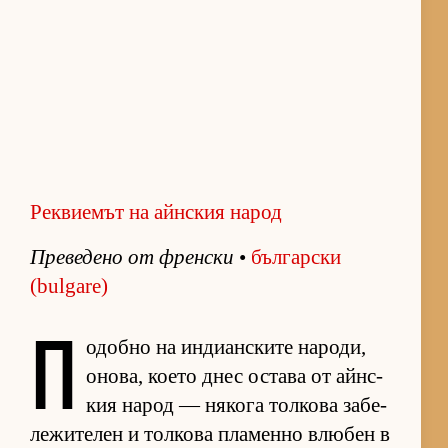
Реквиемът на айнския народ
Пре­ве­дено от френ­ски
•
бъл­гар­ски
(bulgare)
П
о­добно на ин­ди­ан­с­ките на­ро­ди,
оно­ва, ко­ето днес ос­тава от айн­с­
кия на­род — ня­кога тол­кова за­бе­
ле­жи­те­лен и тол­кова пла­менно влю­бен в