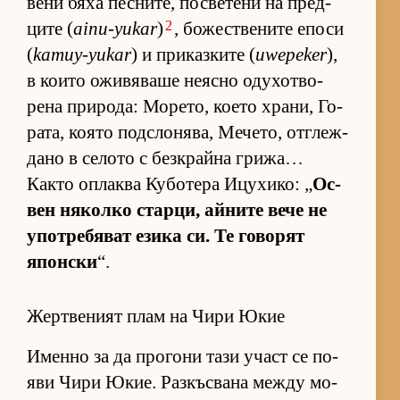
вени бяха пес­ни­те, пос­ве­тени на пред­
2
ците (
ainu-yukar
)
, бо­жес­т­ве­ните епоси
(
kamuy-yukar
) и при­каз­ките (
uwepeker
),
в ко­ито ожи­вя­ваше не­ясно оду­хот­во­
рена при­ро­да: Мо­ре­то, ко­ето хра­ни, Го­
ра­та, ко­ято под­с­ло­ня­ва, Ме­че­то, от­г­леж­
дано в се­лото с без­к­райна гри­жа…
Както оп­лаква Ку­бо­тера Ицу­хи­ко: „
Ос­
вен ня­колко стар­ци, ай­ните вече не
упот­ре­бя­ват езика си. Те го­во­рят
япон­ски
“.
Жертвеният плам на Чири Юкие
Именно за да про­гони тази участ се по­
яви Чири Юкие. Раз­къс­вана между мо­