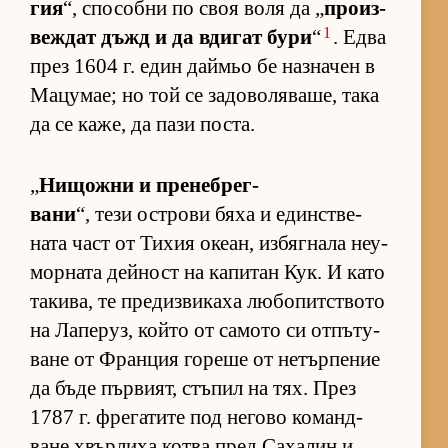
гия
“, спо­собни по своя воля да „
про­из­
1
веж­дат дъжд и да вди­гат бури
“
. Едва
през 1604 г. един дай­мьо бе наз­на­чен в
Ма­цу­мае; но той се за­до­во­ля­ва­ше, така
да се ка­же, да пази пос­та.
„
Ни­щожни и пре­неб­рег­
вани
“, тези ос­т­рови бяха и един­с­т­ве­
ната част от Ти­хия оке­ан, из­бяг­нала не­у­
мор­ната дей­ност на ка­пи­тан Кук. И като
та­ки­ва, те пре­диз­ви­каха лю­бо­пит­с­твото
на Ла­пе­руз, който от са­мото си от­пъ­ту­
ване от Фран­ция го­реше от не­тър­пе­ние
да бъде пър­ви­ят, стъ­пил на тях. През
1787 г. фре­га­тите под не­гово ко­ман­д­
ване хвър­лиха котва пред Са­ха­лин и