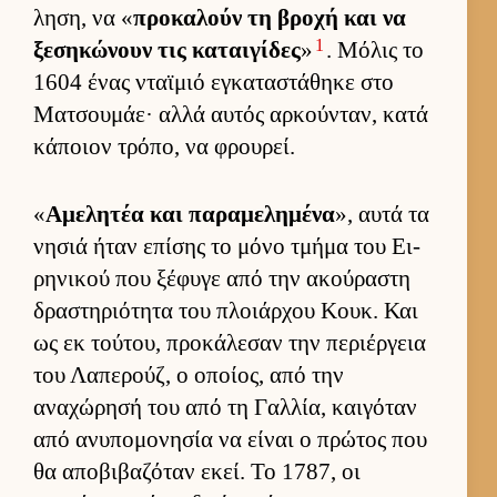
ληση, να «
προκαλούν τη βροχή και να
1
ξεσηκώνουν τις καται­γίδες
»
. Μόλις το
1604 ένας νταϊμιό εγκαταστάθηκε στο
Ματσου­μάε· αλλά αυ­τός αρ­κού­νταν, κατά
κάποιον τρόπο, να φρου­ρεί.
«
Αμελητέα και παραμελημένα
», αυτά τα
νησιά ήταν επίσης το μόνο τμήμα του Ει­
ρηνικού που ξέφυγε από την ακού­ραστη
δραστηριότητα του πλοιάρ­χου Κουκ. Και
ως εκ τού­του, προκάλεσαν την περιέρ­γεια
του Λαπερούζ, ο οποί­ος, από την
αναχώρησή του από τη Γαλ­λία, και­γόταν
από ανυπομονησία να εί­ναι ο πρώτος που
θα αποβιβαζόταν εκεί. Το 1787, οι