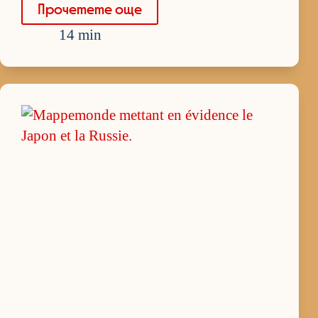
Про­че­тете още
14 min