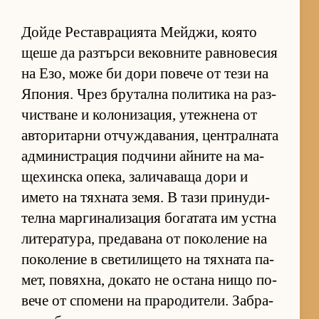
Дойде Рес­тав­ра­ци­ята Мей­джи, ко­ято
щеше да раз­търси ве­ков­ните рав­но­ве­сия
на Езо, може би дори по­вече от тези на
Япо­ния. Чрез бру­тална по­ли­тика на раз­
чис­т­ване и ко­ло­ни­за­ция, утеж­нена от
ав­то­ри­тарни от­чуж­да­ва­ния, цен­т­рал­ната
ад­ми­нис­т­ра­ция под­чини ай­ните на ма­
ще­хин­ска опе­ка, за­ли­ча­ваща дори и
името на тях­ната зе­мя. В тази при­ну­ди­
телна мар­ги­на­ли­за­ция бо­га­тата им ус­тна
ли­те­ра­ту­ра, пре­да­вана от по­ко­ле­ние на
по­ко­ле­ние в све­ти­ли­щето на тях­ната па­
мет, по­вях­на, до­като не ос­тана нищо по­
вече от спо­мени на пра­ро­ди­те­ли. Заб­ра­