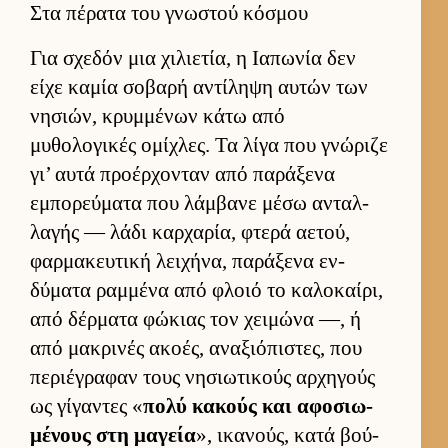
Στα πέρατα του γνωστού κόσμου
Για σχεδόν μια χιλιε­τία, η Ια­πωνία δεν
είχε καμία σοβαρή αντίληψη αυ­τών των
νησιών, κρυμ­μένων κάτω από
μυθολογικές ομίχλες. Τα λίγα που γνώριζε
γι’ αυτά προέρ­χονταν από παράξενα
εμπορεύ­ματα που λάμ­βανε μέσω ανταλ­
λαγής — λάδι καρ­χαρία, φτερά αετού,
φαρ­μακευ­τική λει­χήνα, παράξενα εν­
δύματα ραμ­μένα από φλοιό το καλοκαί­ρι,
από δέρ­ματα φώκιας τον χει­μώνα —, ή
από μακρινές ακοές, αναξιόπιστες, που
περιέγραφαν τους νησιω­τικούς αρ­χηγούς
ως γίγαντες «
πολύ κακούς και αφοσιω­
μένους στη μαγεία
», ικανούς, κατά βού­