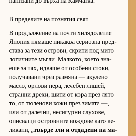
на­ни­зани до върха на Кам­чат­ка.
В пределите на познатия свят
В про­дъл­же­ние на почти хи­ля­до­ле­тие
Япо­ния ня­маше ни­каква се­ри­озна пред­
с­тава за тези ос­т­ро­ви, скрити под ми­то­
ло­гич­ните мъг­ли. Мал­ко­то, ко­ето зна­
еше за тях, ид­ваше от осо­бени сто­ки,
по­лу­ча­вани чрез раз­мяна — аку­лено
мас­ло, ор­лови пе­ра, ле­че­бен ли­шей,
странни дре­хи, шити от кора през ля­то­
то, от тю­ле­нови кожи през зи­мата —,
или от да­леч­ни, не­си­гурни слу­хо­ве,
опис­ващи ос­т­ров­ните вож­дове като ве­
ли­ка­ни, „
твърде зли и от­да­дени на ма­