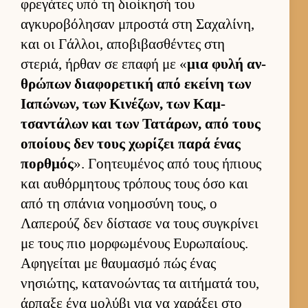
φρεγάτες υπό τη διοί­κησή του
αγκυροβόλησαν μπροστά στη Σαχαλίνη,
και οι Γάλ­λοι, αποβιβασθέντες στη
στεριά, ήρ­θαν σε επαφή με «
μια φυλή αν­
θρώπων δια­φορετική από εκείνη των
Ια­πώνων, των Κινέζων, των Καμ­
τσαντάλων και των Τατάρων, από τους
οποί­ους δεν τους χωρίζει παρά ένας
πορ­θμός
». Γοη­τευ­μένος από τους ήπιους
και αυ­θόρ­μητους τρόπους τους όσο και
από τη σπάνια νοη­μοσύνη τους, ο
Λαπερούζ δεν δίστασε να τους συγκρίνει
με τους πιο μορ­φωμένους Ευ­ρωπαί­ους.
Αφηγεί­ται με θαυ­μασμό πώς ένας
νησιώτης, κατανοώντας τα αι­τήματά του,
άρ­παξε ένα μολύβι για να χαράξει στο