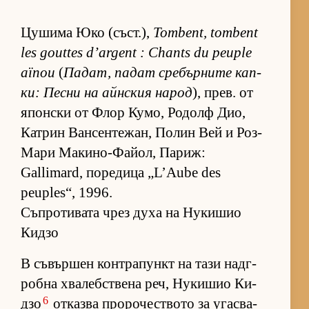
Цу­шима Юко (съст­.),
Tombent, tombent
les gouttes d’argent : Chants du peuple
aïnou
(
Па­дат, па­дат сре­бър­ните кап­
ки: Песни на айн­с­кия на­род
), прев. от
япон­ски от Флор Ку­мо, Ро­долф Дио,
Кат­рин Ван­сен­те­жан, По­лин Вей и Роз-
Мари Ма­ки­но-Фа­йол, Па­риж:
Gallimard, по­ре­дица „L’Aube des
peuples“, 1996.
Съпротивата чрез духа на Нукишио
Кидзо
В съ­вър­шен кон­т­ра­пункт на тази над­г­
робна хва­леб­с­т­вена реч, Ну­ки­шио Ки­
6
дзо
от­казва про­ро­чес­т­вото за угас­ва­