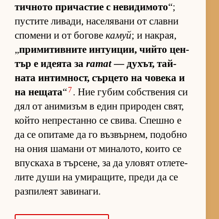
тич­ното при­час­тие с не­ви­ди­мото
“;
пус­тите ли­ва­ди, на­се­ля­вани от славни
спо­мени и от бо­гове
камуй
; и нак­рая,
„
при­ми­тив­ните ин­ту­и­ции, чийто цен­
тър е иде­ята за
ramat
— ду­хът, тай­
ната ин­тим­ност, сър­цето на чо­века и
7
на не­щата
“
. Ние гу­бим соб­с­т­ве­ния си
дял от ани­ми­зъм в един при­ро­ден свят,
който неп­рес­танно се сви­ва. Спешно е
да се опи­таме да го въз­вър­нем, по­добно
на ония ша­мани от ми­на­ло­то, ко­ито се
впус­каха в тър­се­не, за да уло­вят от­ле­те­
лите души на уми­ра­щи­те, преди да се
раз­пи­леят за­ви­на­ги.