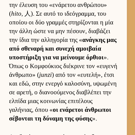
την έλευση του «ενάρετου αν­θρώπου»
(
hito
, 人). Σε αυτό το ιδεόγραμ­μα, του
οποίου οι δύο γραμ­μές στηρίζονται η μία
την άλλη ώστε να μην πέσουν, δια­βάζει
την ίδια την αλ­ληγορία της «
ανάγκης μας
από σθεναρή και συνεχή αμοι­βαία
υποστήριξη για να μεί­νουμε όρ­θιοι
».
Όπως ο Κομ­φού­κιος διέκρινε τον «ευ­γενή
άν­θρωπο» (
junzi
) από τον «ευ­τελή», έτσι
και εδώ, στην ενεργό καλοσύνη, υψωμένη
σε αρετή, ο δια­νοού­μενος δια­βλέπει την
ελ­πίδα μιας κοι­νωνίας επιτέλους
γαλήνιας, όπου «
οι ενάρετοι άν­θρωποι
σέβονται τη δύναμη της φύσης
».