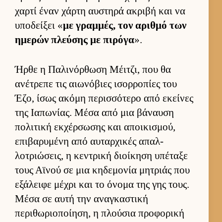
χαρτί έναν χάρτη αυ­στηρά ακριβή και να
υποδεί­ξει «
με γραμ­μές, τον αριθμό των
ημερών πλεύ­σης με πιρόγα
».
Ήρθε η Παλινόρ­θωση Μέιτζι, που θα
ανέτρεπε τις αιω­νόβιες ισορ­ροπίες του
Έζο, ίσως ακόμη περισ­σότερο από εκεί­νες
της Ια­πωνίας. Μέσα από μια βάναυση
πολιτική εκ­χέρ­σωσης και αποι­κισμού,
επιβαρυμένη από αυ­ταρ­χικές απαλ­
λοτριώσεις, η κεντρική διοί­κηση υπέταξε
τους Αϊνού σε μια κηδεμονία μητριάς που
εξάλειφε μέχρι και το όνομα της γης τους.
Μέσα σε αυτή την αναγκαστική
περιθωριο­ποί­ηση, η πλού­σια προφορική