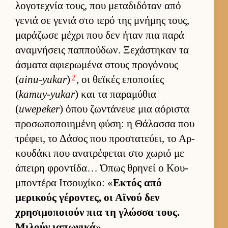
λογοτεχνία τους, που μεταδιδόταν από
γενιά σε γενιά στο ιερό της μνήμης τους,
μαράζωσε μέχρι που δεν ήταν πια παρά
αναμνήσεις παπ­πού­δων. Ξεχάστηκαν τα
άσματα αφιε­ρωμένα στους προγόνους
2
(
ainu-yukar
)
, οι θεϊκές εποποι­ίες
(
kamuy-yukar
) και τα παραμύθια
(
uwepeker
) όπου ζωντάνευε μια αόριστα
προσωποποι­ημένη φύση: η Θάλασσα που
τρέφει, το Δάσος που προστατεύ­ει, το Αρ­
κου­δάκι που ανατρέφεται στο χωριό με
άπειρη φροντίδα… Όπως θρηνεί ο Κου­
μποντέρα Ιτσου­χίκο: «
Εκτός από
μερικούς γέροντες, οι Αϊνού δεν
χρησιμοποιούν πια τη γλώσσα τους.
Μιλούν ια­πωνικά
».