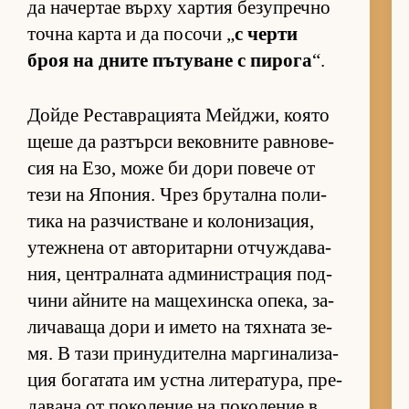
да на­чер­тае върху хар­тия бе­зуп­речно
точна карта и да по­сочи „
с черти
броя на дните пъ­ту­ване с пи­рога
“.
Дойде Рес­тав­ра­ци­ята Мей­джи, ко­ято
щеше да раз­търси ве­ков­ните рав­но­ве­
сия на Езо, може би дори по­вече от
тези на Япо­ния. Чрез бру­тална по­ли­
тика на раз­чис­т­ване и ко­ло­ни­за­ция,
утеж­нена от ав­то­ри­тарни от­чуж­да­ва­
ния, цен­т­рал­ната ад­ми­нис­т­ра­ция под­
чини ай­ните на ма­ще­хин­ска опе­ка, за­
ли­ча­ваща дори и името на тях­ната зе­
мя. В тази при­ну­ди­телна мар­ги­на­ли­за­
ция бо­га­тата им ус­тна ли­те­ра­ту­ра, пре­
да­вана от по­ко­ле­ние на по­ко­ле­ние в