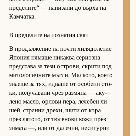
пре­де­ли­те“ — на­ни­зани до върха на
Кам­чат­ка.
В пределите на познатия свят
В про­дъл­же­ние на почти хи­ля­до­ле­тие
Япо­ния ня­маше ни­каква се­ри­озна
пред­с­тава за тези ос­т­ро­ви, скрити под
ми­то­ло­гич­ните мъг­ли. Мал­ко­то, ко­ето
зна­еше за тях, ид­ваше от осо­бени сто­
ки, по­лу­ча­вани чрез раз­мяна — аку­
лено мас­ло, ор­лови пе­ра, ле­че­бен ли­
шей, странни дре­хи, шити от кора
през ля­то­то, от тю­ле­нови кожи през
зи­мата —, или от да­леч­ни, не­си­гурни