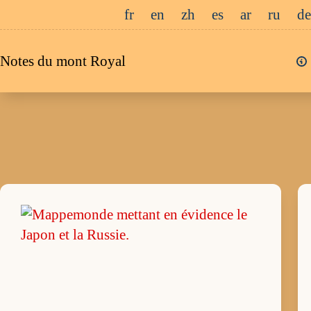
Passer
fr
en
zh
es
ar
ru
de
au
contenu
Notes du mont Royal