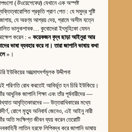
ল্পগুলো (
উওয়েপেকের
) যেখানে এক অস্পষ্ট
্যক্তিত্বারোপিত প্রকৃতি প্রাণ পেত : যে সমুদ্র পুষ্টি
োগায়, যে অরণ্য আশ্রয় দেয়, গ্রামে অসীম যত্নে
লালিত ভালুকশাবক… কুবোদেরা ইৎসুহিকো যেমন
আক্ষেপ করেন : «
কয়েকজন বৃদ্ধ ছাড়া আইনুরা আর
াদের ভাষা ব্যবহার করে না। তারা জাপানি ভাষায় কথা
বলে
»।
িরি ইউকিয়ের আত্মোৎসর্গমূলক উদ্দীপনা
ই পরিণতি রোধ করতেই আবির্ভূত হন চিরি ইউকিয়ে।
াঁর আধুনিক জাপানি শিক্ষা এবং তাঁর পূর্বনারীদের —
িখ্যাত আবৃত্তিকারদের — উত্তরাধিকারের মধ্যে
িদীর্ণ, রোগে মৃত্যু অনিবার্য জেনেও, এই আইনু নারী
াঁর অতি সংক্ষিপ্ত জীবন ব্যয় করেন তেরোটি
েবকাহিনী লাতিন হরফে লিপিবদ্ধ করে জাপানি ভাষায়