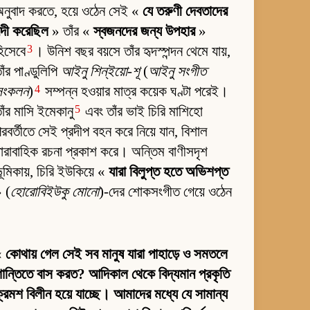
নুবাদ করতে, হয়ে ওঠেন সেই «
যে তরুণী দেবতাদের
ন্দী করেছিল
» তাঁর «
স্বজনদের জন্য উপহার
»
3
িসেবে
। উনিশ বছর বয়সে তাঁর হৃদস্পন্দন থেমে যায়,
াঁর পাণ্ডুলিপি
আইনু শিন্‌ইয়ো-শূ
(
আইনু সংগীত
4
সংকলন
)
সম্পন্ন হওয়ার মাত্র কয়েক ঘণ্টা পরেই।
5
াঁর মাসি ইমেকানু
এবং তাঁর ভাই চিরি মাশিহো
রবর্তীতে সেই প্রদীপ বহন করে নিয়ে যান, বিশাল
ারাবাহিক রচনা প্রকাশ করে। অন্তিম বাণীসদৃশ
ূমিকায়, চিরি ইউকিয়ে «
যারা বিলুপ্ত হতে অভিশপ্ত
 (
হোরোবিইউকু মোনো
)-দের শোকসংগীত গেয়ে ওঠেন
«
কোথায় গেল সেই সব মানুষ যারা পাহাড়ে ও সমতলে
ান্তিতে বাস করত? আদিকাল থেকে বিদ্যমান প্রকৃতি
্রমশ বিলীন হয়ে যাচ্ছে। আমাদের মধ্যে যে সামান্য