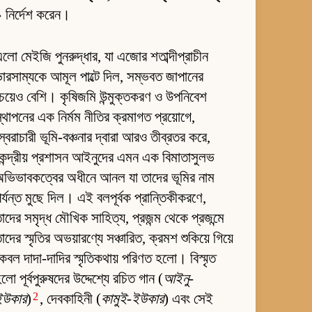
 নির্দেশ করেন।
লো মেইজি পুনরুদ্ধার, যা এজোর শতাব্দীপ্রাচীন
ারসাম্যকে আমূল পাল্টে দিল, সম্ভবত জাপানের
েয়েও বেশি। কৃষিজমি উন্মুক্তকরণ ও উপনিবেশ
্থাপনের এক নির্মম নীতির ক্রমাগত প্রয়োগে,
্বৈরাচারী ভূমি-বঞ্চনার দ্বারা আরও তীব্রতর করে,
েন্দ্রীয় প্রশাসন আইনুদের এমন এক বিমাতাসুলভ
ভিভাবকত্বের অধীনে আনল যা তাদের ভূমির নাম
র্যন্ত মুছে দিল। এই বলপূর্বক প্রান্তিকীকরণে,
াদের সমৃদ্ধ মৌখিক সাহিত্য, প্রজন্ম থেকে প্রজন্মে
াদের স্মৃতির অভয়ারণ্যে সঞ্চারিত, ক্রমশ শুকিয়ে গিয়ে
েবল দাদা-দাদির স্মৃতিকথায় পরিণত হলো। বিস্মৃত
লো পূর্বপুরুষদের উদ্দেশ্যে রচিত গান (
আইনু-
2
ইউকার
)
, দেবকাহিনী (
কামুই-ইউকার
) এবং সেই