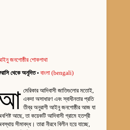
আইনু জনগোষ্ঠীর শোকগাথা
রাসি থেকে অনূদিত
•
বাংলা (bengali)
আ
মেরিকার আদিবাসী জাতিগুলোর মতোই,
একদা অসাধারণ এবং স্বাধীনতার প্রতি
তীব্র অনুরাগী আইনু জনগোষ্ঠীর আজ যা
বশিষ্ট আছে, তা কয়েকটি আদিবাসী গ্রামে হতশ্রী
বস্থায় সীমাবদ্ধ। তারা নীরবে বিলীন হয়ে যাচ্ছে,