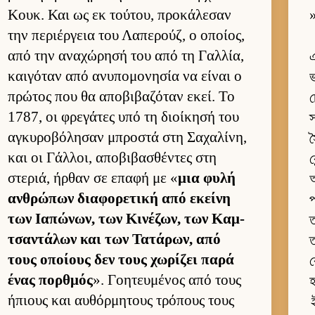
Κουκ. Και ως εκ τού­του, προκάλεσαν
»
την περιέρ­γεια του Λαπερούζ, ο οποί­ος,
από την αναχώρησή του από τη Γαλ­λία,
এ
και­γόταν από ανυπομονησία να εί­ναι ο
ভ
πρώτος που θα αποβιβαζόταν εκεί. Το
চ
1787, οι φρεγάτες υπό τη διοί­κησή του
স
αγκυροβόλησαν μπροστά στη Σαχαλίνη,
স
και οι Γάλ­λοι, αποβιβασθέντες στη
ক
στεριά, ήρ­θαν σε επαφή με «
μια φυλή
অ
αν­θρώπων δια­φορετική από εκείνη
প
των Ια­πώνων, των Κινέζων, των Καμ­
ত
τσαντάλων και των Τατάρων, από
ত
τους οποί­ους δεν τους χωρίζει παρά
ক
ένας πορ­θμός
». Γοη­τευ­μένος από τους
হ
ήπιους και αυ­θόρ­μητους τρόπους τους