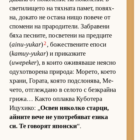
све­ти­ли­щето на тях­ната па­мет, по­вях­
на, до­като не ос­тана нищо по­вече от
спо­мени на пра­ро­ди­те­ли. Заб­ра­вени
бяха пес­ни­те, пос­ве­тени на пред­ците
2
(
ainu-yukar
)
, бо­жес­т­ве­ните епоси
(
kamuy-yukar
) и при­каз­ките
(
uwepeker
), в ко­ито ожи­вя­ваше не­ясно
оду­хот­во­рена при­ро­да: Мо­ре­то, ко­ето
хра­ни, Го­ра­та, ко­ято под­с­ло­ня­ва, Ме­
че­то, от­г­леж­дано в се­лото с без­к­райна
гри­жа… Както оп­лаква Ку­бо­тера
Ицу­хи­ко: „
Ос­вен ня­колко стар­ци,
ай­ните вече не упот­ре­бя­ват езика
си. Те го­во­рят япон­ски
“.