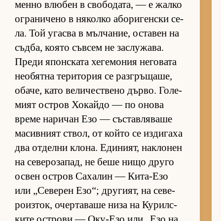
менно влю­бен в сво­бо­да­та, — е жалко
ог­ра­ни­чено в ня­колко або­ри­ген­ски се­
ла. Той угасва в мъл­ча­ние, ос­та­вен на
съд­ба, ко­ято съв­сем не зас­лу­жа­ва.
Преди япон­с­ката хе­ге­мо­ния не­го­вата
не­о­бятна те­ри­то­рия се раз­г­ръ­ща­ше,
оба­че, като ве­ли­чес­т­вено дър­во. Го­ле­
мият ос­т­ров Хо­кайдо — по онова
време на­ри­чан Езо — със­тав­ля­ваше
ма­сив­ният ствол, от който се из­ди­гаха
два от­делни кло­на. Еди­ни­ят, нак­ло­нен
на се­ве­ро­за­пад, не беше нищо друго
ос­вен ос­т­ров Са­ха­лин — Ки­та-Езо
или „Се­ве­рен Езо“; дру­ги­ят, на се­ве­
ро­из­ток, очер­та­ваше низа на Ку­рил­с­
ките ос­т­рови — Оку-Езо или „Езо на