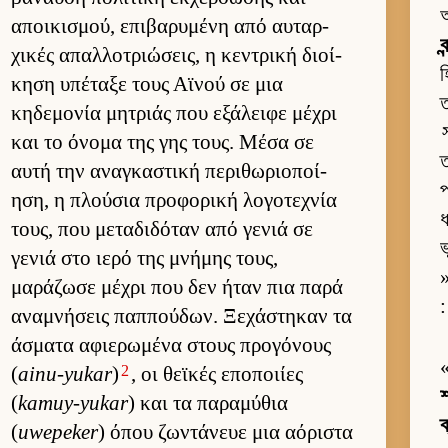
অ
αποι­κισμού, επιβαρυμένη από αυ­ταρ­
ব
χικές απαλ­λοτριώσεις, η κεντρική διοί­
হ
κηση υπέταξε τους Αϊνού σε μια
ত
κηδεμονία μητριάς που εξάλειφε μέχρι
και το όνομα της γης τους. Μέσα σε
ত
αυτή την αναγκαστική περιθωριο­ποί­
প
ηση, η πλού­σια προφορική λογοτεχνία
ধ
τους, που μεταδιδόταν από γενιά σε
ভ
γενιά στο ιερό της μνήμης τους,
»
μαράζωσε μέχρι που δεν ήταν πια παρά
:
αναμνήσεις παπ­πού­δων. Ξεχάστηκαν τα
άσματα αφιε­ρωμένα στους προγόνους
2
(
ainu-yukar
)
, οι θεϊκές εποποι­ίες
শ
(
kamuy-yukar
) και τα παραμύθια
ক
(
uwepeker
) όπου ζωντάνευε μια αόριστα