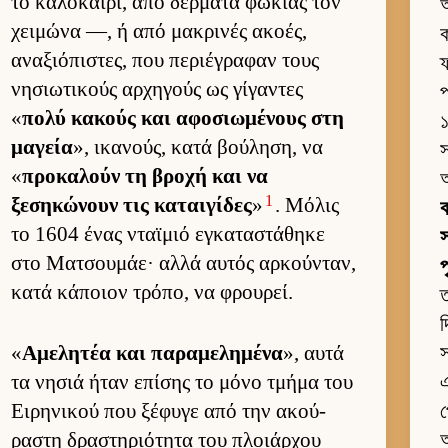
το καλοκαί­ρι, από δέρ­ματα φώκιας τον
χει­μώνα —, ή από μακρινές ακοές,
ক
αναξιόπιστες, που περιέγραφαν τους
ফ
νησιω­τικούς αρ­χηγούς ως γίγαντες
প
«
πολύ κακούς και αφοσιω­μένους στη
১
μαγεία
», ικανούς, κατά βού­ληση, να
স
«
προκαλούν τη βροχή και να
1
ξεσηκώνουν τις καται­γίδες
»
. Μόλις
ক
το 1604 ένας νταϊμιό εγκαταστάθηκε
স
στο Ματσου­μάε· αλλά αυ­τός αρ­κού­νταν,
κατά κάποιον τρόπο, να φρου­ρεί.
ত
দ
«
Αμελητέα και παραμελημένα
», αυτά
স
τα νησιά ήταν επίσης το μόνο τμήμα του
এ
Ει­ρηνικού που ξέφυγε από την ακού­
প
ραστη δραστηριότητα του πλοιάρ­χου