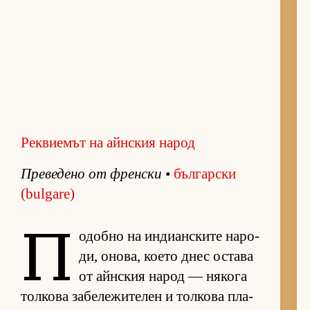
Реквиемът на айнския народ
Пре­ве­дено от френ­ски
•
бъл­гар­ски
(bulgare)
П
о­добно на ин­ди­ан­с­ките на­ро­
ди, оно­ва, ко­ето днес ос­тава
от айн­с­кия на­род — ня­кога
тол­кова за­бе­ле­жи­те­лен и тол­кова пла­