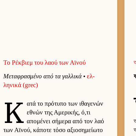
Το Ρέκβιεμ του λαού των Αϊνού
Μεταφρασμένο από τα γαλ­λικά
•
ελ­
ফ
ληνικά (grec)
Κ
ατά το πρότυπο των ιθαγενών
εθνών της Αμερικής, ό,τι
απομένει σήμερα από τον λαό
অ
των Αϊνού, κάποτε τόσο αξιο­σημεί­ωτο
অ