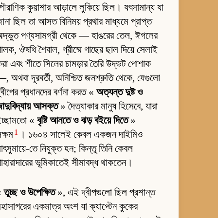
ৌরাণিক কুয়াশার আড়ালে লুকিয়ে ছিল। যৎসামান্য যা
ানা ছিল তা আসত বিনিময় প্রথার মাধ্যমে প্রাপ্ত
দ্ভুত পণ্যসামগ্রী থেকে — হাঙরের তেল, ঈগলের
ালক, ঔষধি শৈবাল, গ্রীষ্মে গাছের ছাল দিয়ে সেলাই
রা এবং শীতে সিলের চামড়ার তৈরি উদ্ভট পোশাক
, অথবা দূরবর্তী, অনিশ্চিত জনশ্রুতি থেকে, যেগুলো
্বীপের প্রধানদের বর্ণনা করত «
অত্যন্ত দুষ্ট ও
াদুবিদ্যায় আসক্ত
» দৈত্যাকার মানুষ হিসেবে, যারা
ইচ্ছামতো «
বৃষ্টি আনতে ও ঝড় বইয়ে দিতে
»
1
ক্ষম
। ১৬০৪ সালেই কেবল একজন দাইমিও
াৎসুমায়ে-তে নিযুক্ত হন; কিন্তু তিনি কেবল
াহারাদারের ভূমিকাতেই সীমাবদ্ধ থাকতেন।
«
তুচ্ছ ও উপেক্ষিত
», এই দ্বীপগুলো ছিল প্রশান্ত
হাসাগরের একমাত্র অংশ যা ক্যাপ্টেন কুকের