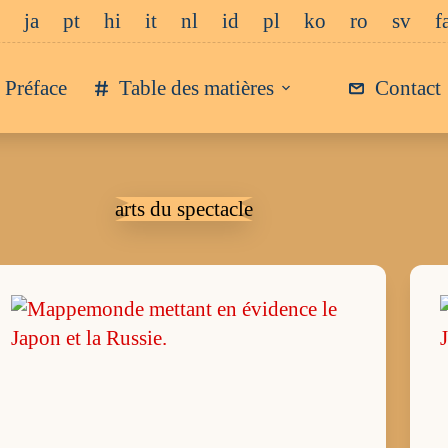
ja
pt
hi
it
nl
id
pl
ko
ro
sv
f
Préface
Table des matières
Contact
arts du spectacle