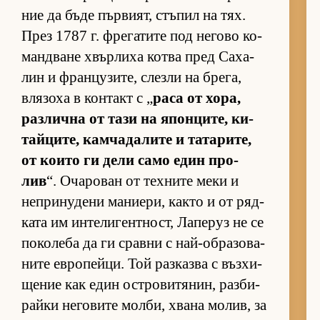
ние да бъде пър­ви­ят, стъ­пил на тях.
През 1787 г. фре­га­тите под не­гово ко­
ман­д­ване хвър­лиха котва пред Са­ха­
лин и фран­цу­зи­те, слезли на бре­га,
вля­зоха в кон­такт с „
раса от хо­ра,
раз­лична от тази на япон­ци­те, ки­
тай­ци­те, кам­ча­да­лите и та­та­ри­те,
от ко­ито ги дели само един про­
лив
“. Оча­ро­ван от тех­ните меки и
неп­ри­ну­дени ма­ни­е­ри, както и от ряд­
ката им ин­те­ли­ген­т­ност, Ла­пе­руз не се
по­ко­леба да ги сравни с най-об­ра­зо­ва­
ните ев­ро­пей­ци. Той раз­казва с въз­хи­
ще­ние как един ос­т­ро­ви­тя­нин, раз­би­
райки не­го­вите мол­би, хвана мо­лив, за