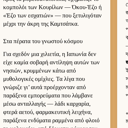
প
κομπολόι των Κου­ρίλων — Όκου-Έζο ή
জ
«Έζο των εσχατιών» — που ξετυλιγόταν
অ
μέχρι την άκρη της Καμ­τσάτ­κα.
প
ক
Στα πέρατα του γνωστού κόσμου
—
Για σχεδόν μια χιλιε­τία, η Ια­πωνία δεν
দ
είχε καμία σοβαρή αντίληψη αυ­τών των
জ
νησιών, κρυμ­μένων κάτω από
μυθολογικές ομίχλες. Τα λίγα που
স
γνώριζε γι’ αυτά προέρ­χονταν από
ম
παράξενα εμπορεύ­ματα που λάμ­βανε
প
μέσω ανταλ­λαγής — λάδι καρ­χαρία,
φτερά αετού, φαρ­μακευ­τική λει­χήνα,
παράξενα εν­δύματα ραμ­μένα από φλοιό
ম