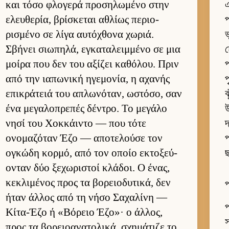
και τόσο φλογερά προσηλωμένο στην
এ
ελευ­θερία, βρίσκεται αθλίως περιο­
প
ρισμένο σε λίγα αυ­τόχθονα χωριά.
ভ
Σβήνει σιω­πηλά, εγκαταλειμ­μένο σε μια
μοίρα που δεν του αξίζει καθόλου. Πριν
প
από την ια­πωνική ηγεμονία, η αχανής
প
επικράτειά του απλωνόταν, ωστόσο, σαν
ঝ
ένα μεγαλοπρεπές δέντρο. Το μεγάλο
উ
νησί του Χοκ­κάι­ντο — που τότε
দ
ονομαζόταν Έζο — αποτελούσε τον
প
ογκώδη κορ­μό, από τον οποίο εκτοξεύ­
ছ
ονταν δύο ξεχωριστοί κλάδοι. Ο ένας,
κεκλιμένος προς τα βορειο­δυτικά, δεν
প
ήταν άλ­λος από τη νήσο Σαχαλίνη —
প
Κίτα-Έζο ή «Βόρειο Έζο»· ο άλ­λος,
স
προς τα βορειο­ανατολικά, σχημάτιζε το