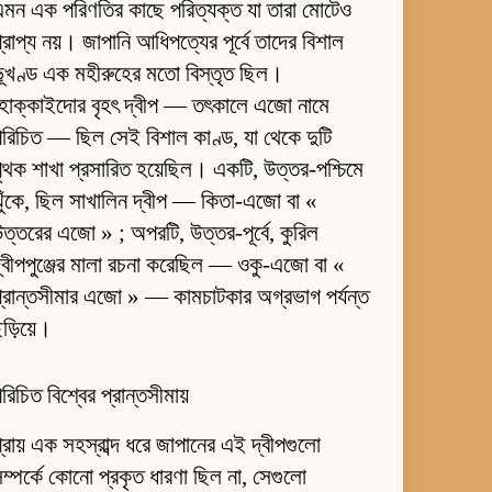
মন এক পরিণতির কাছে পরিত্যক্ত যা তারা মোটেও
্রাপ্য নয়। জাপানি আধিপত্যের পূর্বে তাদের বিশাল
ূখণ্ড এক মহীরুহের মতো বিস্তৃত ছিল।
হোক্কাইদোর বৃহৎ দ্বীপ — তৎকালে এজো নামে
রিচিত — ছিল সেই বিশাল কাণ্ড, যা থেকে দুটি
ৃথক শাখা প্রসারিত হয়েছিল। একটি, উত্তর-পশ্চিমে
ুঁকে, ছিল সাখালিন দ্বীপ — কিতা-এজো বা «
ত্তরের এজো » ; অপরটি, উত্তর-পূর্বে, কুরিল
্বীপপুঞ্জের মালা রচনা করেছিল — ওকু-এজো বা «
্রান্তসীমার এজো » — কামচাটকার অগ্রভাগ পর্যন্ত
ড়িয়ে।
রিচিত বিশ্বের প্রান্তসীমায়
্রায় এক সহস্রাব্দ ধরে জাপানের এই দ্বীপগুলো
ম্পর্কে কোনো প্রকৃত ধারণা ছিল না, সেগুলো