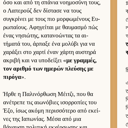
όσο και από τη σπάνια νοη­μοσύνη τους,
গ
ο Λαπερούζ δεν δίστασε να τους
ব
συγκρίνει με τους πιο μορ­φωμένους Ευ­
জ
ρωπαί­ους. Αφηγεί­ται με θαυ­μασμό πώς
ένας νησιώτης, κατανοώντας τα αι­
τήματά του, άρ­παξε ένα μολύβι για να
ত
χαράξει στο χαρτί έναν χάρτη αυ­στηρά
ακριβή και να υποδεί­ξει «
με γραμ­μές,
τον αριθμό των ημερών πλεύ­σης με
চ
πιρόγα
».
এ
ত
Ήρθε η Παλινόρ­θωση Μέιτζι, που θα
ব
ανέτρεπε τις αιω­νόβιες ισορ­ροπίες του
ব
Έζο, ίσως ακόμη περισ­σότερο από εκεί­
ত
νες της Ια­πωνίας. Μέσα από μια
দ
βάναυση πολιτική εκ­χέρ­σωσης και