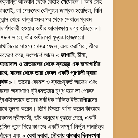
অক্লান্ত অভিযান থেকে রেহাই পেয়েছিল। আর সেই
ারণেই, লা পেরুজের কৌতূহল জাগ্রত হয়েছিল, যিনি
্রান্স থেকে যাত্রা শুরুর পর থেকে সেখানে প্রথম
দার্পণকারী হওয়ার অধীর আকাঙ্ক্ষায় দগ্ধ হচ্ছিলেন।
৭৮৭ সালে, তাঁর অধীনস্থ যুদ্ধজাহাজগুলো
াখালিনের সামনে নোঙর ফেলে, এবং ফরাসিরা, তীরে
অবতরণ করে, সংস্পর্শে আসে «
জাপানি, চীনা,
ামচাদাল ও তাতারদের থেকে স্বতন্ত্র এক জনগোষ্ঠীর
াথে, যাদের থেকে তারা কেবল একটি প্রণালী দ্বারা
পৃথক
»। তাদের কোমল ও স্বতঃস্ফূর্ত আচরণ এবং
াদের অসাধারণ বুদ্ধিমত্তায় মুগ্ধ হয়ে লা পেরুজ
্বিধাহীনভাবে তাদের সর্বাধিক শিক্ষিত ইউরোপীয়দের
াথে তুলনা করেন। তিনি বিস্ময়ে বর্ণনা করেন কীভাবে
কজন দ্বীপবাসী, তাঁর অনুরোধ বুঝতে পেরে, একটি
েন্সিল তুলে নিয়ে কাগজে একটি সম্পূর্ণ নির্ভুল মানচিত্র
আঁকেন এবং «
রেখা দ্বারা, নৌকায় যাত্রার দিনসংখ্যা