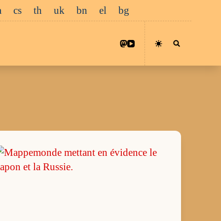
a
cs
th
uk
bn
el
bg