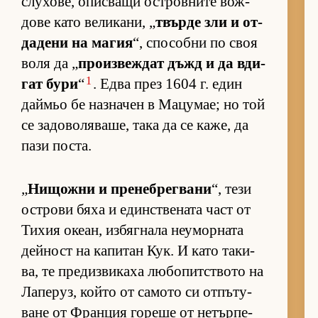
слу­хо­ве, опис­ващи ос­т­ров­ните вож­
дове като ве­ли­ка­ни, „
твърде зли и от­
да­дени на ма­гия
“, спо­собни по своя
воля да „
про­из­веж­дат дъжд и да вди­
1
гат бури
“
. Едва през 1604 г. един
дай­мьо бе наз­на­чен в Ма­цу­мае; но той
се за­до­во­ля­ва­ше, така да се ка­же, да
пази пос­та.
„
Ни­щожни и пре­неб­рег­вани
“, тези
ос­т­рови бяха и един­с­т­ве­ната част от
Ти­хия оке­ан, из­бяг­нала не­у­мор­ната
дей­ност на ка­пи­тан Кук. И като та­ки­
ва, те пре­диз­ви­каха лю­бо­пит­с­твото на
Ла­пе­руз, който от са­мото си от­пъ­ту­
ване от Фран­ция го­реше от не­тър­пе­