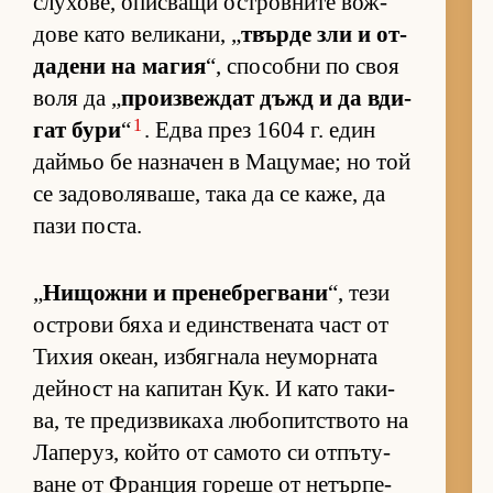
слу­хо­ве, опис­ващи ос­т­ров­ните вож­
дове като ве­ли­ка­ни, „
твърде зли и от­
да­дени на ма­гия
“, спо­собни по своя
воля да „
про­из­веж­дат дъжд и да вди­
1
гат бури
“
. Едва през 1604 г. един
дай­мьо бе наз­на­чен в Ма­цу­мае; но той
се за­до­во­ля­ва­ше, така да се ка­же, да
пази пос­та.
„
Ни­щожни и пре­неб­рег­вани
“, тези
ос­т­рови бяха и един­с­т­ве­ната част от
Ти­хия оке­ан, из­бяг­нала не­у­мор­ната
дей­ност на ка­пи­тан Кук. И като та­ки­
ва, те пре­диз­ви­каха лю­бо­пит­с­твото на
Ла­пе­руз, който от са­мото си от­пъ­ту­
ване от Фран­ция го­реше от не­тър­пе­