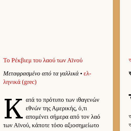
Το Ρέκβιεμ του λαού των Αϊνού
Μεταφρασμένο από τα γαλ­λικά
•
ελ­
ফ
ληνικά (grec)
Κ
ατά το πρότυπο των ιθαγενών
εθνών της Αμερικής, ό,τι
απομένει σήμερα από τον λαό
অ
των Αϊνού, κάποτε τόσο αξιο­σημεί­ωτο
অ