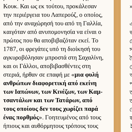
Κουκ. Και ως εκ τού­του, προκάλεσαν
»
την περιέρ­γεια του Λαπερούζ, ο οποί­ος,
από την αναχώρησή του από τη Γαλ­λία,
এ
και­γόταν από ανυπομονησία να εί­ναι ο
ভ
πρώτος που θα αποβιβαζόταν εκεί. Το
চ
1787, οι φρεγάτες υπό τη διοί­κησή του
স
αγκυροβόλησαν μπροστά στη Σαχαλίνη,
স
και οι Γάλ­λοι, αποβιβασθέντες στη
ক
στεριά, ήρ­θαν σε επαφή με «
μια φυλή
অ
αν­θρώπων δια­φορετική από εκείνη
প
των Ια­πώνων, των Κινέζων, των Καμ­
ত
τσαντάλων και των Τατάρων, από
ত
τους οποί­ους δεν τους χωρίζει παρά
ক
ένας πορ­θμός
». Γοη­τευ­μένος από τους
হ
ήπιους και αυ­θόρ­μητους τρόπους τους