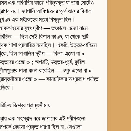
মন এক পরিণতির কাছে পরিত্যক্ত যা তারা মোটেও
্রাপ্য নয়। জাপানি আধিপত্যের পূর্বে তাদের বিশাল
ূখণ্ড এক মহীরুহের মতো বিস্তৃত ছিল।
হোক্কাইদোর বৃহৎ দ্বীপ — তৎকালে এজো নামে
রিচিত — ছিল সেই বিশাল কাণ্ড, যা থেকে দুটি
ৃথক শাখা প্রসারিত হয়েছিল। একটি, উত্তর-পশ্চিমে
ুঁকে, ছিল সাখালিন দ্বীপ — কিতা-এজো বা «
ত্তরের এজো » ; অপরটি, উত্তর-পূর্বে, কুরিল
্বীপপুঞ্জের মালা রচনা করেছিল — ওকু-এজো বা «
্রান্তসীমার এজো » — কামচাটকার অগ্রভাগ পর্যন্ত
ড়িয়ে।
রিচিত বিশ্বের প্রান্তসীমায়
্রায় এক সহস্রাব্দ ধরে জাপানের এই দ্বীপগুলো
ম্পর্কে কোনো প্রকৃত ধারণা ছিল না, সেগুলো