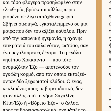
και τόσο φλογερά προσηλωμένο στην
এ
ελευ­θερία, βρίσκεται αθλίως περιο­
প
ρισμένο σε λίγα αυ­τόχθονα χωριά.
ভ
Σβήνει σιω­πηλά, εγκαταλειμ­μένο σε μια
μοίρα που δεν του αξίζει καθόλου. Πριν
প
από την ια­πωνική ηγεμονία, η αχανής
প
επικράτειά του απλωνόταν, ωστόσο, σαν
ঝ
ένα μεγαλοπρεπές δέντρο. Το μεγάλο
উ
νησί του Χοκ­κάι­ντο — που τότε
দ
ονομαζόταν Έζο — αποτελούσε τον
প
ογκώδη κορ­μό, από τον οποίο εκτοξεύ­
ছ
ονταν δύο ξεχωριστοί κλάδοι. Ο ένας,
κεκλιμένος προς τα βορειο­δυτικά, δεν
প
ήταν άλ­λος από τη νήσο Σαχαλίνη —
প
Κίτα-Έζο ή «Βόρειο Έζο»· ο άλ­λος,
স
προς τα βορειο­ανατολικά, σχημάτιζε το