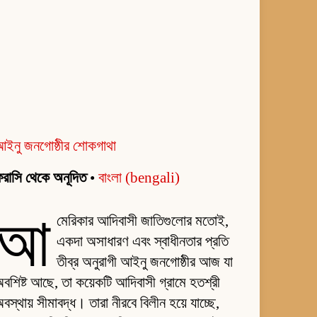
আইনু জনগোষ্ঠীর শোকগাথা
রাসি থেকে অনূদিত
•
বাংলা (bengali)
আ
মেরিকার আদিবাসী জাতিগুলোর মতোই,
একদা অসাধারণ এবং স্বাধীনতার প্রতি
তীব্র অনুরাগী আইনু জনগোষ্ঠীর আজ যা
বশিষ্ট আছে, তা কয়েকটি আদিবাসী গ্রামে হতশ্রী
বস্থায় সীমাবদ্ধ। তারা নীরবে বিলীন হয়ে যাচ্ছে,