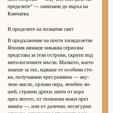
пре­де­ли­те“ — на­ни­зани до върха на
Кам­чат­ка.
В пределите на познатия свят
В про­дъл­же­ние на почти хи­ля­до­ле­тие
Япо­ния ня­маше ни­каква се­ри­озна
пред­с­тава за тези ос­т­ро­ви, скрити под
ми­то­ло­гич­ните мъг­ли. Мал­ко­то, ко­ето
зна­еше за тях, ид­ваше от осо­бени сто­
ки, по­лу­ча­вани чрез раз­мяна — аку­
лено мас­ло, ор­лови пе­ра, ле­че­бен ли­
шей, странни дре­хи, шити от кора
през ля­то­то, от тю­ле­нови кожи през
зи­мата —, или от да­леч­ни, не­си­гурни