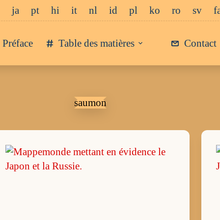
ja
pt
hi
it
nl
id
pl
ko
ro
sv
f
Préface
Table des matières
Contact
saumon