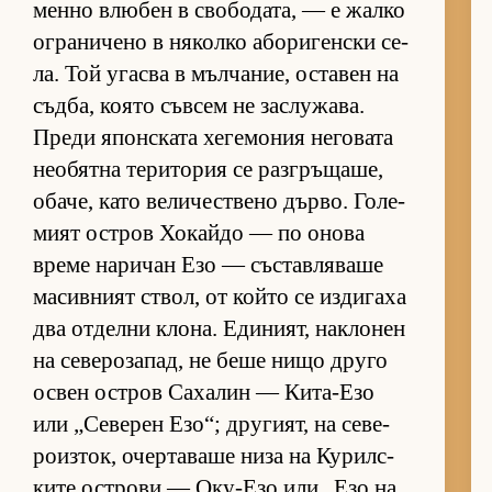
менно влю­бен в сво­бо­да­та, — е жалко
ог­ра­ни­чено в ня­колко або­ри­ген­ски се­
ла. Той угасва в мъл­ча­ние, ос­та­вен на
съд­ба, ко­ято съв­сем не зас­лу­жа­ва.
Преди япон­с­ката хе­ге­мо­ния не­го­вата
не­о­бятна те­ри­то­рия се раз­г­ръ­ща­ше,
оба­че, като ве­ли­чес­т­вено дър­во. Го­ле­
мият ос­т­ров Хо­кайдо — по онова
време на­ри­чан Езо — със­тав­ля­ваше
ма­сив­ният ствол, от който се из­ди­гаха
два от­делни кло­на. Еди­ни­ят, нак­ло­нен
на се­ве­ро­за­пад, не беше нищо друго
ос­вен ос­т­ров Са­ха­лин — Ки­та-Езо
или „Се­ве­рен Езо“; дру­ги­ят, на се­ве­
ро­из­ток, очер­та­ваше низа на Ку­рил­с­
ките ос­т­рови — Оку-Езо или „Езо на