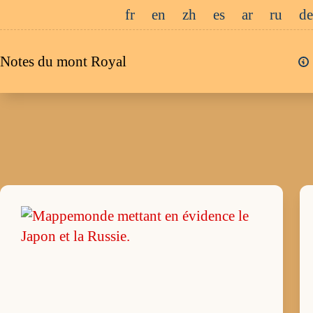
Passer
fr
en
zh
es
ar
ru
de
au
contenu
Notes du mont Royal