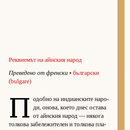
Реквиемът на айнския народ
Пре­ве­дено от френ­ски
•
бъл­гар­ски
(bulgare)
П
о­добно на ин­ди­ан­с­ките на­ро­
ди, оно­ва, ко­ето днес ос­тава
от айн­с­кия на­род — ня­кога
тол­кова за­бе­ле­жи­те­лен и тол­кова пла­