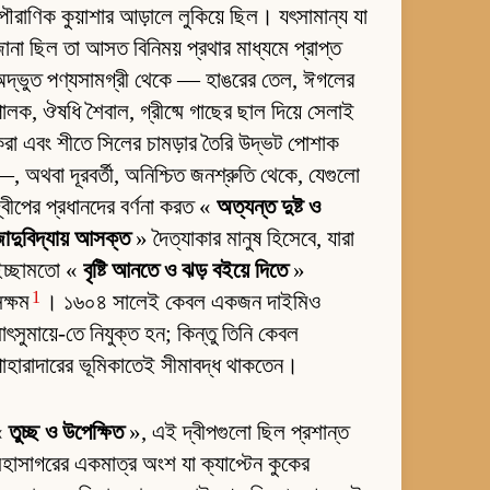
ৌরাণিক কুয়াশার আড়ালে লুকিয়ে ছিল। যৎসামান্য যা
ানা ছিল তা আসত বিনিময় প্রথার মাধ্যমে প্রাপ্ত
দ্ভুত পণ্যসামগ্রী থেকে — হাঙরের তেল, ঈগলের
ালক, ঔষধি শৈবাল, গ্রীষ্মে গাছের ছাল দিয়ে সেলাই
রা এবং শীতে সিলের চামড়ার তৈরি উদ্ভট পোশাক
, অথবা দূরবর্তী, অনিশ্চিত জনশ্রুতি থেকে, যেগুলো
্বীপের প্রধানদের বর্ণনা করত «
অত্যন্ত দুষ্ট ও
াদুবিদ্যায় আসক্ত
» দৈত্যাকার মানুষ হিসেবে, যারা
ইচ্ছামতো «
বৃষ্টি আনতে ও ঝড় বইয়ে দিতে
»
1
ক্ষম
। ১৬০৪ সালেই কেবল একজন দাইমিও
াৎসুমায়ে-তে নিযুক্ত হন; কিন্তু তিনি কেবল
াহারাদারের ভূমিকাতেই সীমাবদ্ধ থাকতেন।
«
তুচ্ছ ও উপেক্ষিত
», এই দ্বীপগুলো ছিল প্রশান্ত
হাসাগরের একমাত্র অংশ যা ক্যাপ্টেন কুকের