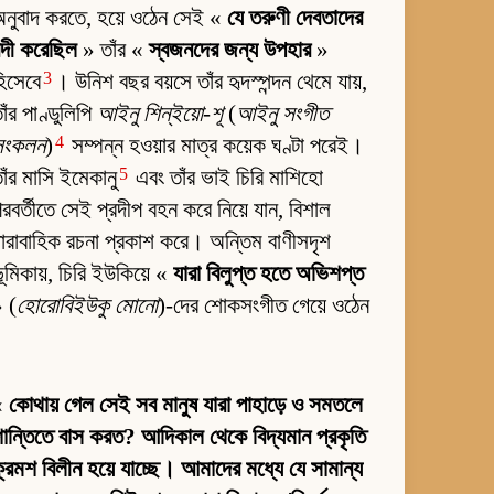
নুবাদ করতে, হয়ে ওঠেন সেই «
যে তরুণী দেবতাদের
ন্দী করেছিল
» তাঁর «
স্বজনদের জন্য উপহার
»
3
িসেবে
। উনিশ বছর বয়সে তাঁর হৃদস্পন্দন থেমে যায়,
াঁর পাণ্ডুলিপি
আইনু শিন্‌ইয়ো-শূ
(
আইনু সংগীত
4
সংকলন
)
সম্পন্ন হওয়ার মাত্র কয়েক ঘণ্টা পরেই।
5
াঁর মাসি ইমেকানু
এবং তাঁর ভাই চিরি মাশিহো
রবর্তীতে সেই প্রদীপ বহন করে নিয়ে যান, বিশাল
ারাবাহিক রচনা প্রকাশ করে। অন্তিম বাণীসদৃশ
ূমিকায়, চিরি ইউকিয়ে «
যারা বিলুপ্ত হতে অভিশপ্ত
 (
হোরোবিইউকু মোনো
)-দের শোকসংগীত গেয়ে ওঠেন
«
কোথায় গেল সেই সব মানুষ যারা পাহাড়ে ও সমতলে
ান্তিতে বাস করত? আদিকাল থেকে বিদ্যমান প্রকৃতি
্রমশ বিলীন হয়ে যাচ্ছে। আমাদের মধ্যে যে সামান্য