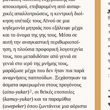
অ
αποι­κισμού, επιβαρυμένη από αυ­ταρ­
ব
χικές απαλ­λοτριώσεις, η κεντρική διοί­
হ
κηση υπέταξε τους Αϊνού σε μια
ত
κηδεμονία μητριάς που εξάλειφε μέχρι
και το όνομα της γης τους. Μέσα σε
ত
αυτή την αναγκαστική περιθωριο­ποί­
প
ηση, η πλού­σια προφορική λογοτεχνία
ধ
τους, που μεταδιδόταν από γενιά σε
ভ
γενιά στο ιερό της μνήμης τους,
»
μαράζωσε μέχρι που δεν ήταν πια παρά
:
αναμνήσεις παπ­πού­δων. Ξεχάστηκαν τα
άσματα αφιε­ρωμένα στους προγόνους
2
(
ainu-yukar
)
, οι θεϊκές εποποι­ίες
শ
(
kamuy-yukar
) και τα παραμύθια
ক
(
uwepeker
) όπου ζωντάνευε μια αόριστα