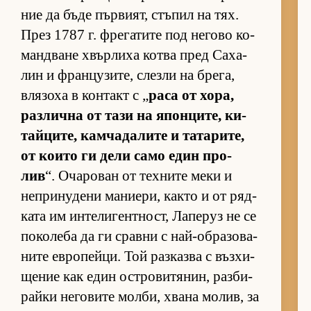
ние да бъде пър­ви­ят, стъ­пил на тях.
През 1787 г. фре­га­тите под не­гово ко­
ман­д­ване хвър­лиха котва пред Са­ха­
лин и фран­цу­зи­те, слезли на бре­га,
вля­зоха в кон­такт с „
раса от хо­ра,
раз­лична от тази на япон­ци­те, ки­
тай­ци­те, кам­ча­да­лите и та­та­ри­те,
от ко­ито ги дели само един про­
лив
“. Оча­ро­ван от тех­ните меки и
неп­ри­ну­дени ма­ни­е­ри, както и от ряд­
ката им ин­те­ли­ген­т­ност, Ла­пе­руз не се
по­ко­леба да ги сравни с най-об­ра­зо­ва­
ните ев­ро­пей­ци. Той раз­казва с въз­хи­
ще­ние как един ос­т­ро­ви­тя­нин, раз­би­
райки не­го­вите мол­би, хвана мо­лив, за