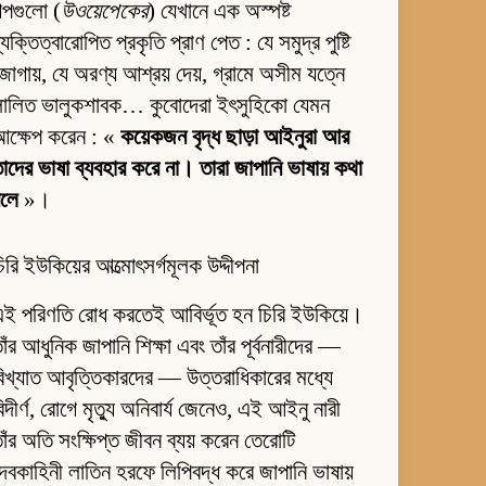
ল্পগুলো (
উওয়েপেকের
) যেখানে এক অস্পষ্ট
্যক্তিত্বারোপিত প্রকৃতি প্রাণ পেত : যে সমুদ্র পুষ্টি
োগায়, যে অরণ্য আশ্রয় দেয়, গ্রামে অসীম যত্নে
লালিত ভালুকশাবক… কুবোদেরা ইৎসুহিকো যেমন
আক্ষেপ করেন : «
কয়েকজন বৃদ্ধ ছাড়া আইনুরা আর
াদের ভাষা ব্যবহার করে না। তারা জাপানি ভাষায় কথা
বলে
»।
িরি ইউকিয়ের আত্মোৎসর্গমূলক উদ্দীপনা
ই পরিণতি রোধ করতেই আবির্ভূত হন চিরি ইউকিয়ে।
াঁর আধুনিক জাপানি শিক্ষা এবং তাঁর পূর্বনারীদের —
িখ্যাত আবৃত্তিকারদের — উত্তরাধিকারের মধ্যে
িদীর্ণ, রোগে মৃত্যু অনিবার্য জেনেও, এই আইনু নারী
াঁর অতি সংক্ষিপ্ত জীবন ব্যয় করেন তেরোটি
েবকাহিনী লাতিন হরফে লিপিবদ্ধ করে জাপানি ভাষায়