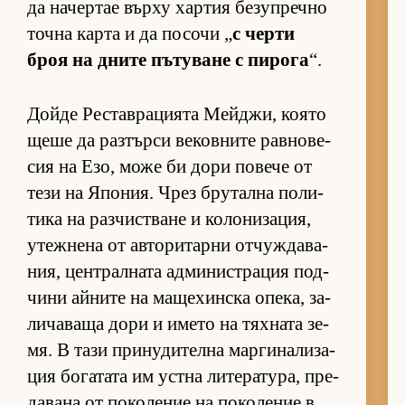
да на­чер­тае върху хар­тия бе­зуп­речно
точна карта и да по­сочи „
с черти
броя на дните пъ­ту­ване с пи­рога
“.
Дойде Рес­тав­ра­ци­ята Мей­джи, ко­ято
щеше да раз­търси ве­ков­ните рав­но­ве­
сия на Езо, може би дори по­вече от
тези на Япо­ния. Чрез бру­тална по­ли­
тика на раз­чис­т­ване и ко­ло­ни­за­ция,
утеж­нена от ав­то­ри­тарни от­чуж­да­ва­
ния, цен­т­рал­ната ад­ми­нис­т­ра­ция под­
чини ай­ните на ма­ще­хин­ска опе­ка, за­
ли­ча­ваща дори и името на тях­ната зе­
мя. В тази при­ну­ди­телна мар­ги­на­ли­за­
ция бо­га­тата им ус­тна ли­те­ра­ту­ра, пре­
да­вана от по­ко­ле­ние на по­ко­ле­ние в