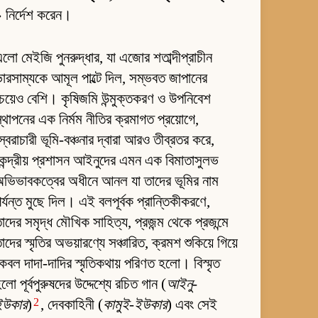
 নির্দেশ করেন।
লো মেইজি পুনরুদ্ধার, যা এজোর শতাব্দীপ্রাচীন
ারসাম্যকে আমূল পাল্টে দিল, সম্ভবত জাপানের
েয়েও বেশি। কৃষিজমি উন্মুক্তকরণ ও উপনিবেশ
্থাপনের এক নির্মম নীতির ক্রমাগত প্রয়োগে,
্বৈরাচারী ভূমি-বঞ্চনার দ্বারা আরও তীব্রতর করে,
েন্দ্রীয় প্রশাসন আইনুদের এমন এক বিমাতাসুলভ
ভিভাবকত্বের অধীনে আনল যা তাদের ভূমির নাম
র্যন্ত মুছে দিল। এই বলপূর্বক প্রান্তিকীকরণে,
াদের সমৃদ্ধ মৌখিক সাহিত্য, প্রজন্ম থেকে প্রজন্মে
াদের স্মৃতির অভয়ারণ্যে সঞ্চারিত, ক্রমশ শুকিয়ে গিয়ে
েবল দাদা-দাদির স্মৃতিকথায় পরিণত হলো। বিস্মৃত
লো পূর্বপুরুষদের উদ্দেশ্যে রচিত গান (
আইনু-
2
ইউকার
)
, দেবকাহিনী (
কামুই-ইউকার
) এবং সেই