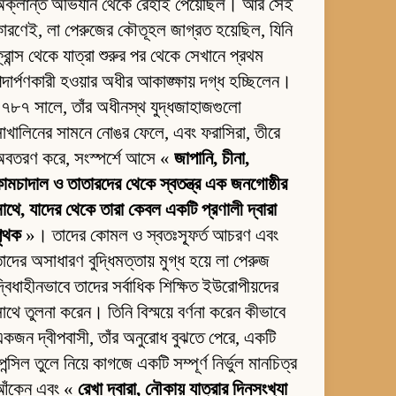
অক্লান্ত অভিযান থেকে রেহাই পেয়েছিল। আর সেই
ারণেই, লা পেরুজের কৌতূহল জাগ্রত হয়েছিল, যিনি
্রান্স থেকে যাত্রা শুরুর পর থেকে সেখানে প্রথম
দার্পণকারী হওয়ার অধীর আকাঙ্ক্ষায় দগ্ধ হচ্ছিলেন।
৭৮৭ সালে, তাঁর অধীনস্থ যুদ্ধজাহাজগুলো
াখালিনের সামনে নোঙর ফেলে, এবং ফরাসিরা, তীরে
অবতরণ করে, সংস্পর্শে আসে «
জাপানি, চীনা,
ামচাদাল ও তাতারদের থেকে স্বতন্ত্র এক জনগোষ্ঠীর
াথে, যাদের থেকে তারা কেবল একটি প্রণালী দ্বারা
পৃথক
»। তাদের কোমল ও স্বতঃস্ফূর্ত আচরণ এবং
াদের অসাধারণ বুদ্ধিমত্তায় মুগ্ধ হয়ে লা পেরুজ
্বিধাহীনভাবে তাদের সর্বাধিক শিক্ষিত ইউরোপীয়দের
াথে তুলনা করেন। তিনি বিস্ময়ে বর্ণনা করেন কীভাবে
কজন দ্বীপবাসী, তাঁর অনুরোধ বুঝতে পেরে, একটি
েন্সিল তুলে নিয়ে কাগজে একটি সম্পূর্ণ নির্ভুল মানচিত্র
আঁকেন এবং «
রেখা দ্বারা, নৌকায় যাত্রার দিনসংখ্যা