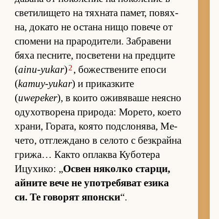
све­ти­ли­щето на тях­ната па­мет, по­вях­
на, до­като не ос­тана нищо по­вече от
спо­мени на пра­ро­ди­те­ли. Заб­ра­вени
бяха пес­ни­те, пос­ве­тени на пред­ците
2
(
ainu-yukar
)
, бо­жес­т­ве­ните епоси
(
kamuy-yukar
) и при­каз­ките
(
uwepeker
), в ко­ито ожи­вя­ваше не­ясно
оду­хот­во­рена при­ро­да: Мо­ре­то, ко­ето
хра­ни, Го­ра­та, ко­ято под­с­ло­ня­ва, Ме­
че­то, от­г­леж­дано в се­лото с без­к­райна
гри­жа… Както оп­лаква Ку­бо­тера
Ицу­хи­ко: „
Ос­вен ня­колко стар­ци,
ай­ните вече не упот­ре­бя­ват езика
си. Те го­во­рят япон­ски
“.