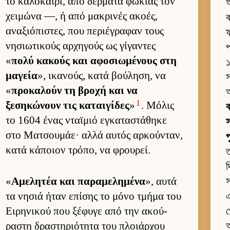
το καλοκαί­ρι, από δέρ­ματα φώκιας τον
χει­μώνα —, ή από μακρινές ακοές,
ক
αναξιόπιστες, που περιέγραφαν τους
ফ
νησιω­τικούς αρ­χηγούς ως γίγαντες
প
«
πολύ κακούς και αφοσιω­μένους στη
১
μαγεία
», ικανούς, κατά βού­ληση, να
স
«
προκαλούν τη βροχή και να
1
ξεσηκώνουν τις καται­γίδες
»
. Μόλις
ক
το 1604 ένας νταϊμιό εγκαταστάθηκε
স
στο Ματσου­μάε· αλλά αυ­τός αρ­κού­νταν,
κατά κάποιον τρόπο, να φρου­ρεί.
ত
দ
«
Αμελητέα και παραμελημένα
», αυτά
স
τα νησιά ήταν επίσης το μόνο τμήμα του
এ
Ει­ρηνικού που ξέφυγε από την ακού­
প
ραστη δραστηριότητα του πλοιάρ­χου