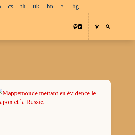
a
cs
th
uk
bn
el
bg