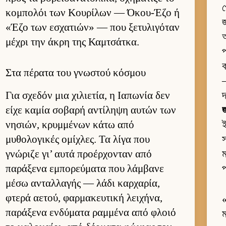
প
κομπολόι των Κου­ρίλων — Όκου-Έζο ή
জ
«Έζο των εσχατιών» — που ξετυλιγόταν
অ
μέχρι την άκρη της Καμ­τσάτ­κα.
প
ক
Στα πέρατα του γνωστού κόσμου
—
Για σχεδόν μια χιλιε­τία, η Ια­πωνία δεν
দ
είχε καμία σοβαρή αντίληψη αυ­τών των
জ
νησιών, κρυμ­μένων κάτω από
μυθολογικές ομίχλες. Τα λίγα που
স
γνώριζε γι’ αυτά προέρ­χονταν από
ম
παράξενα εμπορεύ­ματα που λάμ­βανε
প
μέσω ανταλ­λαγής — λάδι καρ­χαρία,
φτερά αετού, φαρ­μακευ­τική λει­χήνα,
παράξενα εν­δύματα ραμ­μένα από φλοιό
ম