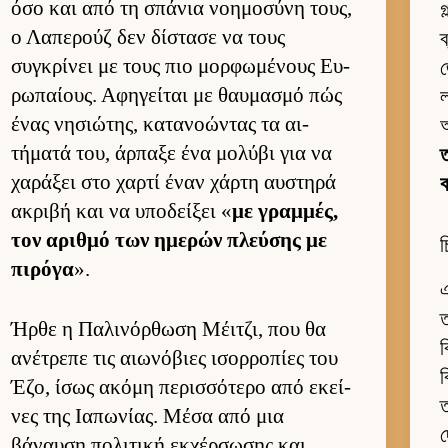
όσο και από τη σπάνια νοη­μοσύνη τους,
গ
ο Λαπερούζ δεν δίστασε να τους
ব
συγκρίνει με τους πιο μορ­φωμένους Ευ­
জ
ρωπαί­ους. Αφηγεί­ται με θαυ­μασμό πώς
ένας νησιώτης, κατανοώντας τα αι­
τήματά του, άρ­παξε ένα μολύβι για να
ত
χαράξει στο χαρτί έναν χάρτη αυ­στηρά
ακριβή και να υποδεί­ξει «
με γραμ­μές,
τον αριθμό των ημερών πλεύ­σης με
চ
πιρόγα
».
এ
ত
Ήρθε η Παλινόρ­θωση Μέιτζι, που θα
ব
ανέτρεπε τις αιω­νόβιες ισορ­ροπίες του
ব
Έζο, ίσως ακόμη περισ­σότερο από εκεί­
ত
νες της Ια­πωνίας. Μέσα από μια
দ
βάναυση πολιτική εκ­χέρ­σωσης και