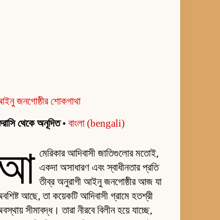
আইনু জনগোষ্ঠীর শোকগাথা
রাসি থেকে অনূদিত
•
বাংলা (bengali)
আ
মেরিকার আদিবাসী জাতিগুলোর মতোই,
একদা অসাধারণ এবং স্বাধীনতার প্রতি
তীব্র অনুরাগী আইনু জনগোষ্ঠীর আজ যা
বশিষ্ট আছে, তা কয়েকটি আদিবাসী গ্রামে হতশ্রী
বস্থায় সীমাবদ্ধ। তারা নীরবে বিলীন হয়ে যাচ্ছে,