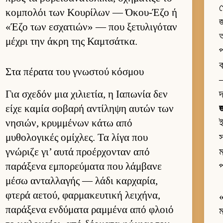
প
κομπολόι των Κου­ρίλων — Όκου-Έζο ή
জ
«Έζο των εσχατιών» — που ξετυλιγόταν
অ
μέχρι την άκρη της Καμ­τσάτ­κα.
প
ক
Στα πέρατα του γνωστού κόσμου
—
Για σχεδόν μια χιλιε­τία, η Ια­πωνία δεν
দ
είχε καμία σοβαρή αντίληψη αυ­τών των
জ
νησιών, κρυμ­μένων κάτω από
μυθολογικές ομίχλες. Τα λίγα που
স
γνώριζε γι’ αυτά προέρ­χονταν από
ম
παράξενα εμπορεύ­ματα που λάμ­βανε
প
μέσω ανταλ­λαγής — λάδι καρ­χαρία,
φτερά αετού, φαρ­μακευ­τική λει­χήνα,
παράξενα εν­δύματα ραμ­μένα από φλοιό
ম