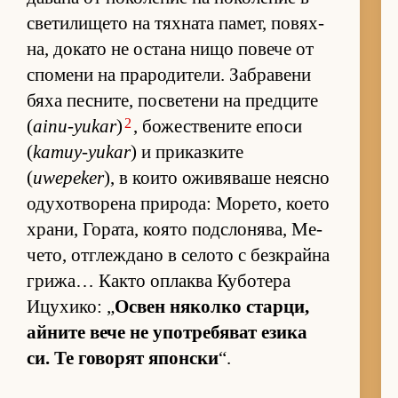
све­ти­ли­щето на тях­ната па­мет, по­вях­
на, до­като не ос­тана нищо по­вече от
спо­мени на пра­ро­ди­те­ли. Заб­ра­вени
бяха пес­ни­те, пос­ве­тени на пред­ците
2
(
ainu-yukar
)
, бо­жес­т­ве­ните епоси
(
kamuy-yukar
) и при­каз­ките
(
uwepeker
), в ко­ито ожи­вя­ваше не­ясно
оду­хот­во­рена при­ро­да: Мо­ре­то, ко­ето
хра­ни, Го­ра­та, ко­ято под­с­ло­ня­ва, Ме­
че­то, от­г­леж­дано в се­лото с без­к­райна
гри­жа… Както оп­лаква Ку­бо­тера
Ицу­хи­ко: „
Ос­вен ня­колко стар­ци,
ай­ните вече не упот­ре­бя­ват езика
си. Те го­во­рят япон­ски
“.