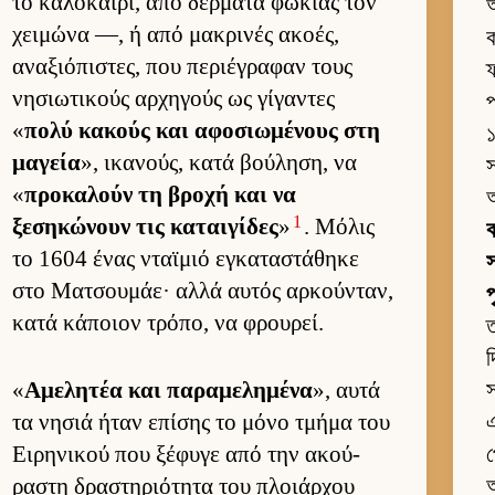
το καλοκαί­ρι, από δέρ­ματα φώκιας τον
χει­μώνα —, ή από μακρινές ακοές,
ক
αναξιόπιστες, που περιέγραφαν τους
ফ
νησιω­τικούς αρ­χηγούς ως γίγαντες
প
«
πολύ κακούς και αφοσιω­μένους στη
১
μαγεία
», ικανούς, κατά βού­ληση, να
স
«
προκαλούν τη βροχή και να
1
ξεσηκώνουν τις καται­γίδες
»
. Μόλις
ক
το 1604 ένας νταϊμιό εγκαταστάθηκε
স
στο Ματσου­μάε· αλλά αυ­τός αρ­κού­νταν,
κατά κάποιον τρόπο, να φρου­ρεί.
ত
দ
«
Αμελητέα και παραμελημένα
», αυτά
স
τα νησιά ήταν επίσης το μόνο τμήμα του
এ
Ει­ρηνικού που ξέφυγε από την ακού­
প
ραστη δραστηριότητα του πλοιάρ­χου