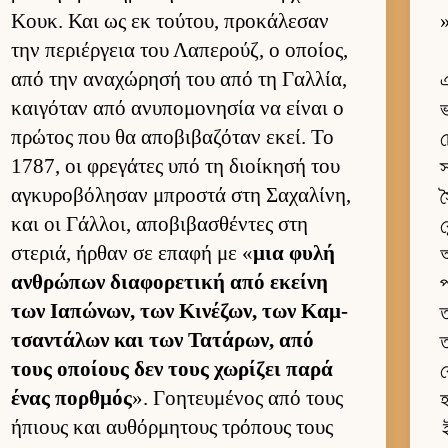
Κουκ. Και ως εκ τού­του, προκάλεσαν
»
την περιέρ­γεια του Λαπερούζ, ο οποί­ος,
από την αναχώρησή του από τη Γαλ­λία,
এ
και­γόταν από ανυπομονησία να εί­ναι ο
ভ
πρώτος που θα αποβιβαζόταν εκεί. Το
চ
1787, οι φρεγάτες υπό τη διοί­κησή του
স
αγκυροβόλησαν μπροστά στη Σαχαλίνη,
স
και οι Γάλ­λοι, αποβιβασθέντες στη
ক
στεριά, ήρ­θαν σε επαφή με «
μια φυλή
অ
αν­θρώπων δια­φορετική από εκείνη
প
των Ια­πώνων, των Κινέζων, των Καμ­
ত
τσαντάλων και των Τατάρων, από
ত
τους οποί­ους δεν τους χωρίζει παρά
ক
ένας πορ­θμός
». Γοη­τευ­μένος από τους
হ
ήπιους και αυ­θόρ­μητους τρόπους τους