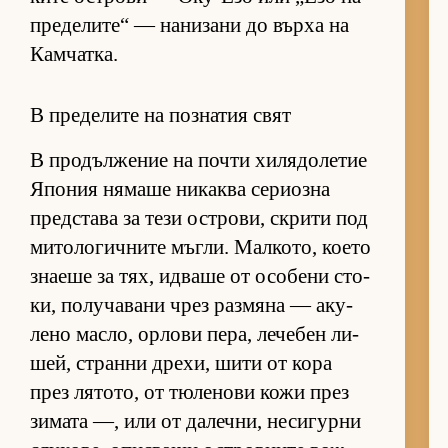
пре­де­ли­те“ — на­ни­зани до върха на
Кам­чат­ка.
В пределите на познатия свят
В про­дъл­же­ние на почти хи­ля­до­ле­тие
Япо­ния ня­маше ни­каква се­ри­озна
пред­с­тава за тези ос­т­ро­ви, скрити под
ми­то­ло­гич­ните мъг­ли. Мал­ко­то, ко­ето
зна­еше за тях, ид­ваше от осо­бени сто­
ки, по­лу­ча­вани чрез раз­мяна — аку­
лено мас­ло, ор­лови пе­ра, ле­че­бен ли­
шей, странни дре­хи, шити от кора
през ля­то­то, от тю­ле­нови кожи през
зи­мата —, или от да­леч­ни, не­си­гурни