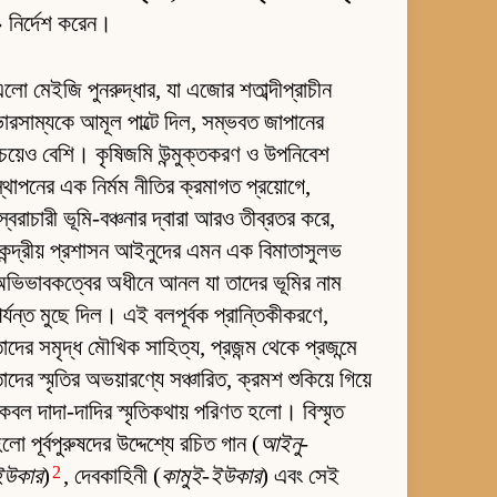
 নির্দেশ করেন।
লো মেইজি পুনরুদ্ধার, যা এজোর শতাব্দীপ্রাচীন
ারসাম্যকে আমূল পাল্টে দিল, সম্ভবত জাপানের
েয়েও বেশি। কৃষিজমি উন্মুক্তকরণ ও উপনিবেশ
্থাপনের এক নির্মম নীতির ক্রমাগত প্রয়োগে,
্বৈরাচারী ভূমি-বঞ্চনার দ্বারা আরও তীব্রতর করে,
েন্দ্রীয় প্রশাসন আইনুদের এমন এক বিমাতাসুলভ
ভিভাবকত্বের অধীনে আনল যা তাদের ভূমির নাম
র্যন্ত মুছে দিল। এই বলপূর্বক প্রান্তিকীকরণে,
াদের সমৃদ্ধ মৌখিক সাহিত্য, প্রজন্ম থেকে প্রজন্মে
াদের স্মৃতির অভয়ারণ্যে সঞ্চারিত, ক্রমশ শুকিয়ে গিয়ে
েবল দাদা-দাদির স্মৃতিকথায় পরিণত হলো। বিস্মৃত
লো পূর্বপুরুষদের উদ্দেশ্যে রচিত গান (
আইনু-
2
ইউকার
)
, দেবকাহিনী (
কামুই-ইউকার
) এবং সেই