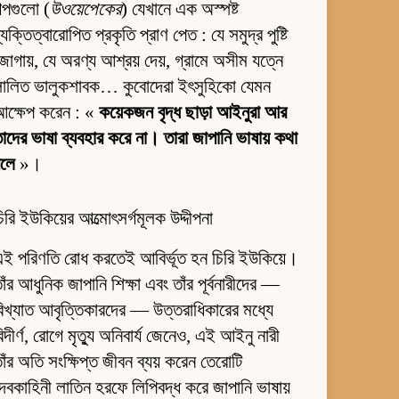
ল্পগুলো (
উওয়েপেকের
) যেখানে এক অস্পষ্ট
্যক্তিত্বারোপিত প্রকৃতি প্রাণ পেত : যে সমুদ্র পুষ্টি
োগায়, যে অরণ্য আশ্রয় দেয়, গ্রামে অসীম যত্নে
লালিত ভালুকশাবক… কুবোদেরা ইৎসুহিকো যেমন
আক্ষেপ করেন : «
কয়েকজন বৃদ্ধ ছাড়া আইনুরা আর
াদের ভাষা ব্যবহার করে না। তারা জাপানি ভাষায় কথা
বলে
»।
িরি ইউকিয়ের আত্মোৎসর্গমূলক উদ্দীপনা
ই পরিণতি রোধ করতেই আবির্ভূত হন চিরি ইউকিয়ে।
াঁর আধুনিক জাপানি শিক্ষা এবং তাঁর পূর্বনারীদের —
িখ্যাত আবৃত্তিকারদের — উত্তরাধিকারের মধ্যে
িদীর্ণ, রোগে মৃত্যু অনিবার্য জেনেও, এই আইনু নারী
াঁর অতি সংক্ষিপ্ত জীবন ব্যয় করেন তেরোটি
েবকাহিনী লাতিন হরফে লিপিবদ্ধ করে জাপানি ভাষায়