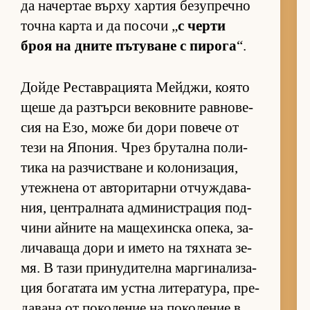
да на­чер­тае върху хар­тия бе­зуп­речно
точна карта и да по­сочи „
с черти
броя на дните пъ­ту­ване с пи­рога
“.
Дойде Рес­тав­ра­ци­ята Мей­джи, ко­ято
щеше да раз­търси ве­ков­ните рав­но­ве­
сия на Езо, може би дори по­вече от
тези на Япо­ния. Чрез бру­тална по­ли­
тика на раз­чис­т­ване и ко­ло­ни­за­ция,
утеж­нена от ав­то­ри­тарни от­чуж­да­ва­
ния, цен­т­рал­ната ад­ми­нис­т­ра­ция под­
чини ай­ните на ма­ще­хин­ска опе­ка, за­
ли­ча­ваща дори и името на тях­ната зе­
мя. В тази при­ну­ди­телна мар­ги­на­ли­за­
ция бо­га­тата им ус­тна ли­те­ра­ту­ра, пре­
да­вана от по­ко­ле­ние на по­ко­ле­ние в