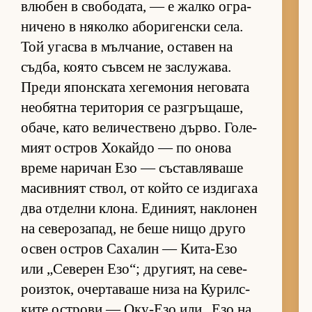
влю­бен в сво­бо­да­та, — е жалко ог­ра­
ни­чено в ня­колко або­ри­ген­ски се­ла.
Той угасва в мъл­ча­ние, ос­та­вен на
съд­ба, ко­ято съв­сем не зас­лу­жа­ва.
Преди япон­с­ката хе­ге­мо­ния не­го­вата
не­о­бятна те­ри­то­рия се раз­г­ръ­ща­ше,
оба­че, като ве­ли­чес­т­вено дър­во. Го­ле­
мият ос­т­ров Хо­кайдо — по онова
време на­ри­чан Езо — със­тав­ля­ваше
ма­сив­ният ствол, от който се из­ди­гаха
два от­делни кло­на. Еди­ни­ят, нак­ло­нен
на се­ве­ро­за­пад, не беше нищо друго
ос­вен ос­т­ров Са­ха­лин — Ки­та-Езо
или „Се­ве­рен Езо“; дру­ги­ят, на се­ве­
ро­из­ток, очер­та­ваше низа на Ку­рил­с­
ките ос­т­рови — Оку-Езо или „Езо на