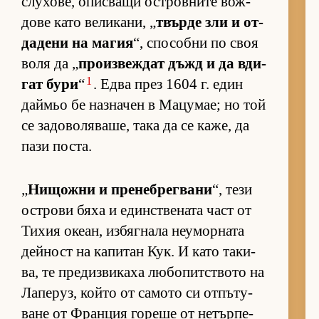
слу­хо­ве, опис­ващи ос­т­ров­ните вож­
дове като ве­ли­ка­ни, „
твърде зли и от­
да­дени на ма­гия
“, спо­собни по своя
воля да „
про­из­веж­дат дъжд и да вди­
1
гат бури
“
. Едва през 1604 г. един
дай­мьо бе наз­на­чен в Ма­цу­мае; но той
се за­до­во­ля­ва­ше, така да се ка­же, да
пази пос­та.
„
Ни­щожни и пре­неб­рег­вани
“, тези
ос­т­рови бяха и един­с­т­ве­ната част от
Ти­хия оке­ан, из­бяг­нала не­у­мор­ната
дей­ност на ка­пи­тан Кук. И като та­ки­
ва, те пре­диз­ви­каха лю­бо­пит­с­твото на
Ла­пе­руз, който от са­мото си от­пъ­ту­
ване от Фран­ция го­реше от не­тър­пе­