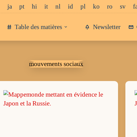
ja
pt
hi
it
nl
id
pl
ko
ro
sv
f
Table des matières
Newsletter
mouvements sociaux