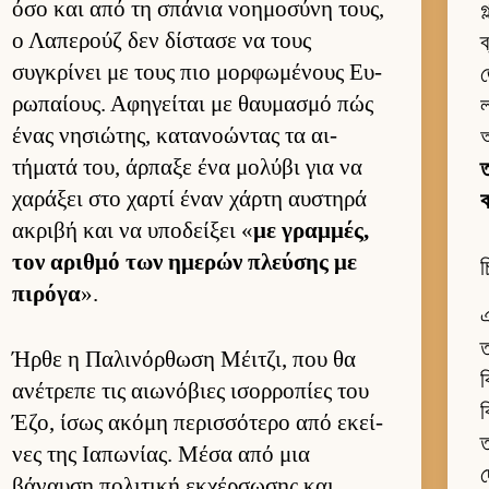
όσο και από τη σπάνια νοη­μοσύνη τους,
গ
ο Λαπερούζ δεν δίστασε να τους
ব
συγκρίνει με τους πιο μορ­φωμένους Ευ­
জ
ρωπαί­ους. Αφηγεί­ται με θαυ­μασμό πώς
ένας νησιώτης, κατανοώντας τα αι­
τήματά του, άρ­παξε ένα μολύβι για να
ত
χαράξει στο χαρτί έναν χάρτη αυ­στηρά
ακριβή και να υποδεί­ξει «
με γραμ­μές,
τον αριθμό των ημερών πλεύ­σης με
চ
πιρόγα
».
এ
ত
Ήρθε η Παλινόρ­θωση Μέιτζι, που θα
ব
ανέτρεπε τις αιω­νόβιες ισορ­ροπίες του
ব
Έζο, ίσως ακόμη περισ­σότερο από εκεί­
ত
νες της Ια­πωνίας. Μέσα από μια
দ
βάναυση πολιτική εκ­χέρ­σωσης και