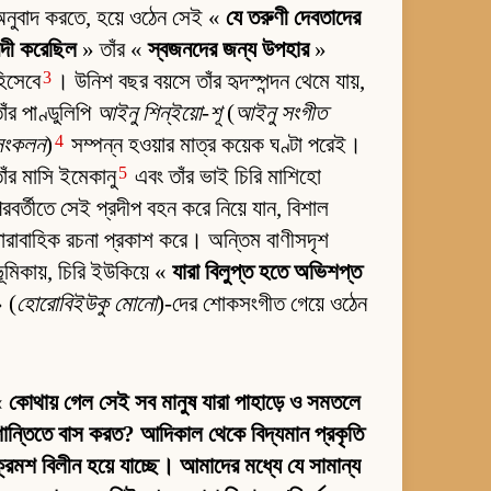
নুবাদ করতে, হয়ে ওঠেন সেই «
যে তরুণী দেবতাদের
ন্দী করেছিল
» তাঁর «
স্বজনদের জন্য উপহার
»
3
িসেবে
। উনিশ বছর বয়সে তাঁর হৃদস্পন্দন থেমে যায়,
াঁর পাণ্ডুলিপি
আইনু শিন্‌ইয়ো-শূ
(
আইনু সংগীত
4
সংকলন
)
সম্পন্ন হওয়ার মাত্র কয়েক ঘণ্টা পরেই।
5
াঁর মাসি ইমেকানু
এবং তাঁর ভাই চিরি মাশিহো
রবর্তীতে সেই প্রদীপ বহন করে নিয়ে যান, বিশাল
ারাবাহিক রচনা প্রকাশ করে। অন্তিম বাণীসদৃশ
ূমিকায়, চিরি ইউকিয়ে «
যারা বিলুপ্ত হতে অভিশপ্ত
 (
হোরোবিইউকু মোনো
)-দের শোকসংগীত গেয়ে ওঠেন
«
কোথায় গেল সেই সব মানুষ যারা পাহাড়ে ও সমতলে
ান্তিতে বাস করত? আদিকাল থেকে বিদ্যমান প্রকৃতি
্রমশ বিলীন হয়ে যাচ্ছে। আমাদের মধ্যে যে সামান্য