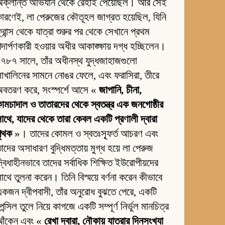
অক্লান্ত অভিযান থেকে রেহাই পেয়েছিল। আর সেই
ারণেই, লা পেরুজের কৌতূহল জাগ্রত হয়েছিল, যিনি
্রান্স থেকে যাত্রা শুরুর পর থেকে সেখানে প্রথম
দার্পণকারী হওয়ার অধীর আকাঙ্ক্ষায় দগ্ধ হচ্ছিলেন।
৭৮৭ সালে, তাঁর অধীনস্থ যুদ্ধজাহাজগুলো
াখালিনের সামনে নোঙর ফেলে, এবং ফরাসিরা, তীরে
অবতরণ করে, সংস্পর্শে আসে «
জাপানি, চীনা,
ামচাদাল ও তাতারদের থেকে স্বতন্ত্র এক জনগোষ্ঠীর
াথে, যাদের থেকে তারা কেবল একটি প্রণালী দ্বারা
পৃথক
»। তাদের কোমল ও স্বতঃস্ফূর্ত আচরণ এবং
াদের অসাধারণ বুদ্ধিমত্তায় মুগ্ধ হয়ে লা পেরুজ
্বিধাহীনভাবে তাদের সর্বাধিক শিক্ষিত ইউরোপীয়দের
াথে তুলনা করেন। তিনি বিস্ময়ে বর্ণনা করেন কীভাবে
কজন দ্বীপবাসী, তাঁর অনুরোধ বুঝতে পেরে, একটি
েন্সিল তুলে নিয়ে কাগজে একটি সম্পূর্ণ নির্ভুল মানচিত্র
আঁকেন এবং «
রেখা দ্বারা, নৌকায় যাত্রার দিনসংখ্যা