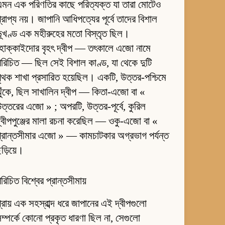
মন এক পরিণতির কাছে পরিত্যক্ত যা তারা মোটেও
্রাপ্য নয়। জাপানি আধিপত্যের পূর্বে তাদের বিশাল
ূখণ্ড এক মহীরুহের মতো বিস্তৃত ছিল।
হোক্কাইদোর বৃহৎ দ্বীপ — তৎকালে এজো নামে
রিচিত — ছিল সেই বিশাল কাণ্ড, যা থেকে দুটি
ৃথক শাখা প্রসারিত হয়েছিল। একটি, উত্তর-পশ্চিমে
ুঁকে, ছিল সাখালিন দ্বীপ — কিতা-এজো বা «
ত্তরের এজো » ; অপরটি, উত্তর-পূর্বে, কুরিল
্বীপপুঞ্জের মালা রচনা করেছিল — ওকু-এজো বা «
্রান্তসীমার এজো » — কামচাটকার অগ্রভাগ পর্যন্ত
ড়িয়ে।
রিচিত বিশ্বের প্রান্তসীমায়
্রায় এক সহস্রাব্দ ধরে জাপানের এই দ্বীপগুলো
ম্পর্কে কোনো প্রকৃত ধারণা ছিল না, সেগুলো