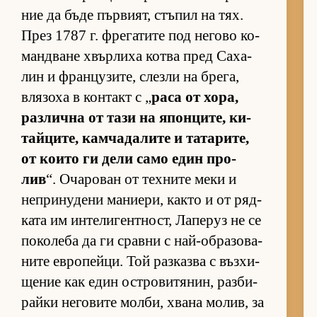
ние да бъде пър­ви­ят, стъ­пил на тях.
През 1787 г. фре­га­тите под не­гово ко­
ман­д­ване хвър­лиха котва пред Са­ха­
лин и фран­цу­зи­те, слезли на бре­га,
вля­зоха в кон­такт с „
раса от хо­ра,
раз­лична от тази на япон­ци­те, ки­
тай­ци­те, кам­ча­да­лите и та­та­ри­те,
от ко­ито ги дели само един про­
лив
“. Оча­ро­ван от тех­ните меки и
неп­ри­ну­дени ма­ни­е­ри, както и от ряд­
ката им ин­те­ли­ген­т­ност, Ла­пе­руз не се
по­ко­леба да ги сравни с най-об­ра­зо­ва­
ните ев­ро­пей­ци. Той раз­казва с въз­хи­
ще­ние как един ос­т­ро­ви­тя­нин, раз­би­
райки не­го­вите мол­би, хвана мо­лив, за