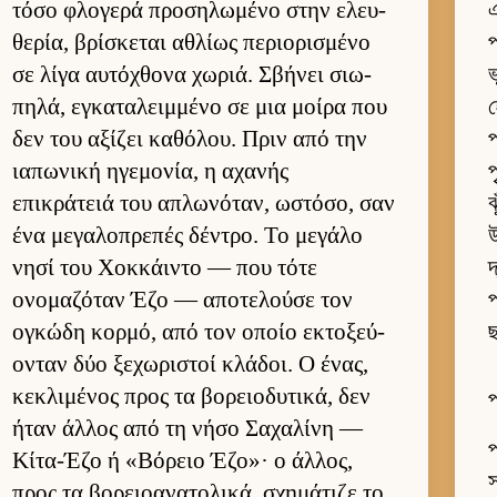
τόσο φλογερά προσηλωμένο στην ελευ­
এ
θερία, βρίσκεται αθλίως περιο­ρισμένο
প
σε λίγα αυ­τόχθονα χωριά. Σβήνει σιω­
ভ
πηλά, εγκαταλειμ­μένο σε μια μοίρα που
δεν του αξίζει καθόλου. Πριν από την
প
ια­πωνική ηγεμονία, η αχανής
প
επικράτειά του απλωνόταν, ωστόσο, σαν
ঝ
ένα μεγαλοπρεπές δέντρο. Το μεγάλο
উ
νησί του Χοκ­κάι­ντο — που τότε
দ
ονομαζόταν Έζο — αποτελούσε τον
প
ογκώδη κορ­μό, από τον οποίο εκτοξεύ­
ছ
ονταν δύο ξεχωριστοί κλάδοι. Ο ένας,
κεκλιμένος προς τα βορειο­δυτικά, δεν
প
ήταν άλ­λος από τη νήσο Σαχαλίνη —
প
Κίτα-Έζο ή «Βόρειο Έζο»· ο άλ­λος,
স
προς τα βορειο­ανατολικά, σχημάτιζε το