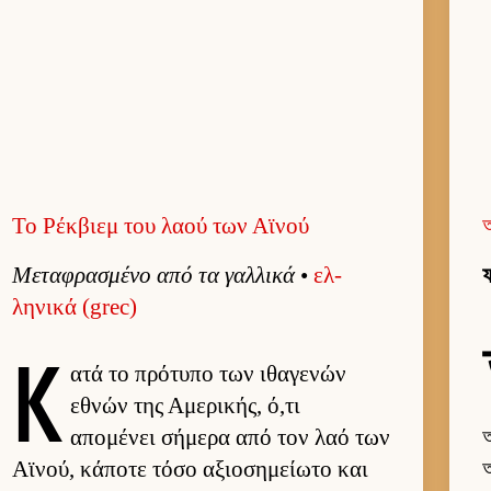
Το Ρέκβιεμ του λαού των Αϊνού
Μεταφρασμένο από τα γαλ­λικά
•
ελ­
ফ
ληνικά (grec)
Κ
ατά το πρότυπο των ιθαγενών
εθνών της Αμερικής, ό,τι
απομένει σήμερα από τον λαό των
অ
Αϊνού, κάποτε τόσο αξιο­σημεί­ωτο και
অ