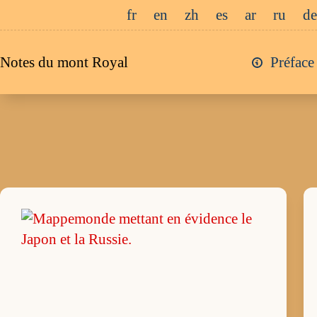
Passer
fr
en
zh
es
ar
ru
de
au
contenu
Notes du mont Royal
Préface