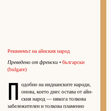
Реквиемът на айнския народ
Пре­ве­дено от френ­ски
•
бъл­гар­ски
(bulgare)
П
о­добно на ин­ди­ан­с­ките на­ро­ди,
оно­ва, ко­ето днес ос­тава от айн­
с­кия на­род — ня­кога тол­кова
за­бе­ле­жи­те­лен и тол­кова пла­менно