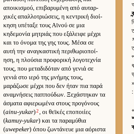
অ
αποι­κισμού, επιβαρυμένη από αυ­ταρ­
ব
χικές απαλ­λοτριώσεις, η κεντρική διοί­
হ
κηση υπέταξε τους Αϊνού σε μια
ত
κηδεμονία μητριάς που εξάλειφε μέχρι
και το όνομα της γης τους. Μέσα σε
ত
αυτή την αναγκαστική περιθωριο­ποί­
প
ηση, η πλού­σια προφορική λογοτεχνία
ধ
τους, που μεταδιδόταν από γενιά σε
ভ
γενιά στο ιερό της μνήμης τους,
»
μαράζωσε μέχρι που δεν ήταν πια παρά
:
αναμνήσεις παπ­πού­δων. Ξεχάστηκαν τα
άσματα αφιε­ρωμένα στους προγόνους
2
(
ainu-yukar
)
, οι θεϊκές εποποι­ίες
শ
(
kamuy-yukar
) και τα παραμύθια
ক
(
uwepeker
) όπου ζωντάνευε μια αόριστα