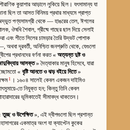
ৌরাণিক কুয়াশার আড়ালে লুকিয়ে ছিল। যৎসামান্য যা
ানা ছিল তা আসত বিনিময় প্রথার মাধ্যমে প্রাপ্ত
দ্ভুত পণ্যসামগ্রী থেকে — হাঙরের তেল, ঈগলের
ালক, ঔষধি শৈবাল, গ্রীষ্মে গাছের ছাল দিয়ে সেলাই
রা এবং শীতে সিলের চামড়ার তৈরি উদ্ভট পোশাক
, অথবা দূরবর্তী, অনিশ্চিত জনশ্রুতি থেকে, যেগুলো
্বীপের প্রধানদের বর্ণনা করত «
অত্যন্ত দুষ্ট ও
াদুবিদ্যায় আসক্ত
» দৈত্যাকার মানুষ হিসেবে, যারা
ইচ্ছামতো «
বৃষ্টি আনতে ও ঝড় বইয়ে দিতে
»
1
ক্ষম
। ১৬০৪ সালেই কেবল একজন দাইমিও
াৎসুমায়ে-তে নিযুক্ত হন; কিন্তু তিনি কেবল
াহারাদারের ভূমিকাতেই সীমাবদ্ধ থাকতেন।
«
তুচ্ছ ও উপেক্ষিত
», এই দ্বীপগুলো ছিল প্রশান্ত
হাসাগরের একমাত্র অংশ যা ক্যাপ্টেন কুকের