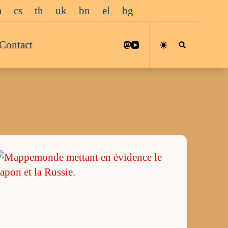
a
cs
th
uk
bn
el
bg
Contact