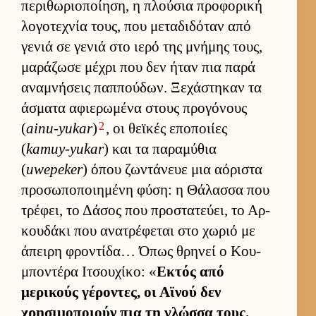
περιθωριο­ποί­ηση, η πλού­σια προφορική
λογοτεχνία τους, που μεταδιδόταν από
γενιά σε γενιά στο ιερό της μνήμης τους,
μαράζωσε μέχρι που δεν ήταν πια παρά
αναμνήσεις παπ­πού­δων. Ξεχάστηκαν τα
άσματα αφιε­ρωμένα στους προγόνους
2
(
ainu-yukar
)
, οι θεϊκές εποποι­ίες
(
kamuy-yukar
) και τα παραμύθια
(
uwepeker
) όπου ζωντάνευε μια αόριστα
προσωποποι­ημένη φύση: η Θάλασσα που
τρέφει, το Δάσος που προστατεύ­ει, το Αρ­
κου­δάκι που ανατρέφεται στο χωριό με
άπειρη φροντίδα… Όπως θρηνεί ο Κου­
μποντέρα Ιτσου­χίκο: «
Εκτός από
μερικούς γέροντες, οι Αϊνού δεν
χρησιμοποιούν πια τη γλώσσα τους.