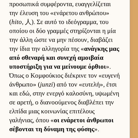
προσωπικά συμ­φέροντα, ευαγ­γελίζεται
την έλευση του «ενάρετου αν­θρώπου»
(
hito
, 人). Σε αυτό το ιδεόγραμ­μα, του
οποίου οι δύο γραμ­μές στηρίζονται η μία
την άλλη ώστε να μην πέσουν, δια­βάζει
την ίδια την αλ­ληγορία της «
ανάγκης μας
από σθεναρή και συνεχή αμοι­βαία
υποστήριξη για να μεί­νουμε όρ­θιοι
».
Όπως ο Κομ­φού­κιος διέκρινε τον «ευ­γενή
άν­θρωπο» (
junzi
) από τον «ευ­τελή», έτσι
και εδώ, στην ενεργό καλοσύνη, υψωμένη
σε αρετή, ο δια­νοού­μενος δια­βλέπει την
ελ­πίδα μιας κοι­νωνίας επιτέλους
γαλήνιας, όπου «
οι ενάρετοι άν­θρωποι
σέβονται τη δύναμη της φύσης
».