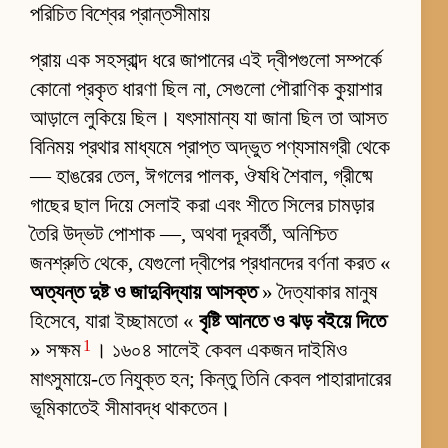
পরিচিত বিশ্বের প্রান্তসীমায়
প্রায় এক সহস্রাব্দ ধরে জাপানের এই দ্বীপগুলো সম্পর্কে
কোনো প্রকৃত ধারণা ছিল না, সেগুলো পৌরাণিক কুয়াশার
আড়ালে লুকিয়ে ছিল। যৎসামান্য যা জানা ছিল তা আসত
বিনিময় প্রথার মাধ্যমে প্রাপ্ত অদ্ভুত পণ্যসামগ্রী থেকে
— হাঙরের তেল, ঈগলের পালক, ঔষধি শৈবাল, গ্রীষ্মে
গাছের ছাল দিয়ে সেলাই করা এবং শীতে সিলের চামড়ার
তৈরি উদ্ভট পোশাক —, অথবা দূরবর্তী, অনিশ্চিত
জনশ্রুতি থেকে, যেগুলো দ্বীপের প্রধানদের বর্ণনা করত «
অত্যন্ত দুষ্ট ও জাদুবিদ্যায় আসক্ত
» দৈত্যাকার মানুষ
হিসেবে, যারা ইচ্ছামতো «
বৃষ্টি আনতে ও ঝড় বইয়ে দিতে
1
» সক্ষম
। ১৬০৪ সালেই কেবল একজন দাইমিও
মাৎসুমায়ে-তে নিযুক্ত হন; কিন্তু তিনি কেবল পাহারাদারের
ভূমিকাতেই সীমাবদ্ধ থাকতেন।