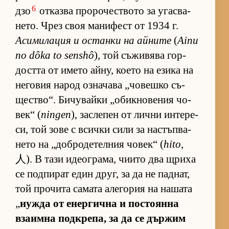
6
дзо
от­казва про­ро­чес­т­вото за угас­ва­
не­то. Чрез своя ма­ни­фест от 1934 г.
Аси­ми­ла­ция и ос­танки на ай­ните
(
Ainu
no dôka to senshô
), той съ­жи­вява гор­
достта от името ай­ну, ко­ето на езика на
не­го­вия на­род оз­на­чава „чо­вешко съ­
щес­т­во“. Би­чу­вайки „о­бик­но­ве­ния чо­
век“ (
ningen
), зас­ле­пен от лични ин­те­ре­
си, той зове с всички сили за нас­тъп­ва­
нето на „доб­ро­де­тел­ния чо­век“ (
hito
,
人). В тази иде­ог­ра­ма, чи­ито два щриха
се под­пи­рат един друг, за да не пад­нат,
той про­чита са­мата але­го­рия на на­шата
„
нужда от енер­гична и пос­то­янна
вза­имна под­к­ре­па, за да се дър­жим