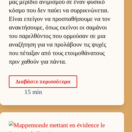
μας μερίδιο ανιμισμού σε έναν φυσικό
κόσμο που δεν παύει να συρ­ρικνώνεται.
Εί­ναι επεί­γον να προσπαθήσουμε να τον
ανακτήσου­με, όπως εκεί­νοι οι σαμάνοι
του παρελ­θόντος που ορ­μού­σαν σε μια
αναζήτηση για να προλάβουν τις ψυχές
που πέταξαν από τους ετοι­μοθάνατους
πριν χαθούν για πάντα.
Δια­βάστε περισ­σότερα
15 min