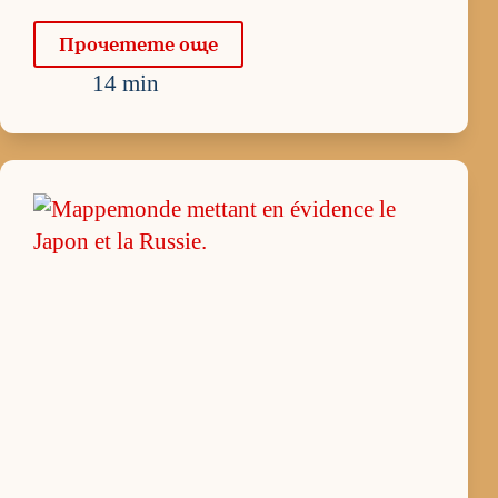
Про­че­тете още
14 min