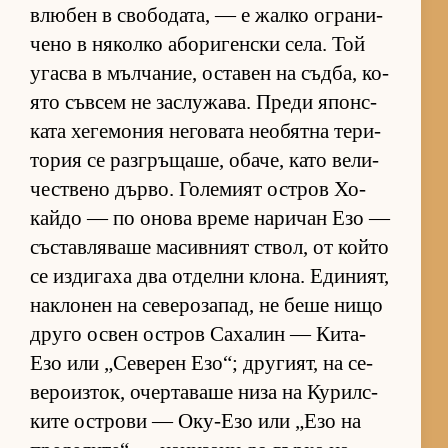
влю­бен в сво­бо­да­та, — е жалко ог­ра­ни­
чено в ня­колко або­ри­ген­ски се­ла. Той
угасва в мъл­ча­ние, ос­та­вен на съд­ба, ко­
ято съв­сем не зас­лу­жа­ва. Преди япон­с­
ката хе­ге­мо­ния не­го­вата не­о­бятна те­ри­
то­рия се раз­г­ръ­ща­ше, оба­че, като ве­ли­
чес­т­вено дър­во. Го­ле­мият ос­т­ров Хо­
кайдо — по онова време на­ри­чан Езо —
със­тав­ля­ваше ма­сив­ният ствол, от който
се из­ди­гаха два от­делни кло­на. Еди­ни­ят,
нак­ло­нен на се­ве­ро­за­пад, не беше нищо
друго ос­вен ос­т­ров Са­ха­лин — Ки­та-
Езо или „Се­ве­рен Езо“; дру­ги­ят, на се­
ве­ро­из­ток, очер­та­ваше низа на Ку­рил­с­
ките ос­т­рови — Оку-Езо или „Езо на