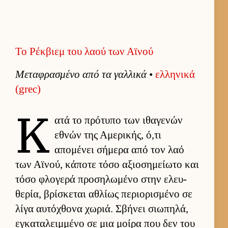
Το Ρέκβιεμ του λαού των Αϊνού
Μεταφρασμένο από τα γαλ­λικά
•
ελ­ληνικά
(grec)
Κ
ατά το πρότυπο των ιθαγενών
εθνών της Αμερικής, ό,τι
απομένει σήμερα από τον λαό
των Αϊνού, κάποτε τόσο αξιο­σημεί­ωτο και
τόσο φλογερά προσηλωμένο στην ελευ­
θερία, βρίσκεται αθλίως περιο­ρισμένο σε
λίγα αυ­τόχθονα χωριά. Σβήνει σιω­πηλά,
εγκαταλειμ­μένο σε μια μοίρα που δεν του