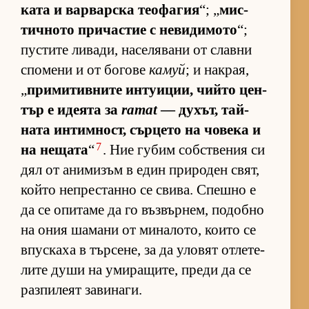
ката и вар­вар­ска те­о­фа­гия
“; „
мис­
тич­ното при­час­тие с не­ви­ди­мото
“;
пус­тите ли­ва­ди, на­се­ля­вани от славни
спо­мени и от бо­гове
камуй
; и нак­рая,
„
при­ми­тив­ните ин­ту­и­ции, чийто цен­
тър е иде­ята за
ramat
— ду­хът, тай­
ната ин­тим­ност, сър­цето на чо­века и
7
на не­щата
“
. Ние гу­бим соб­с­т­ве­ния си
дял от ани­ми­зъм в един при­ро­ден свят,
който неп­рес­танно се сви­ва. Спешно е
да се опи­таме да го въз­вър­нем, по­добно
на ония ша­мани от ми­на­ло­то, ко­ито се
впус­каха в тър­се­не, за да уло­вят от­ле­те­
лите души на уми­ра­щи­те, преди да се
раз­пи­леят за­ви­на­ги.