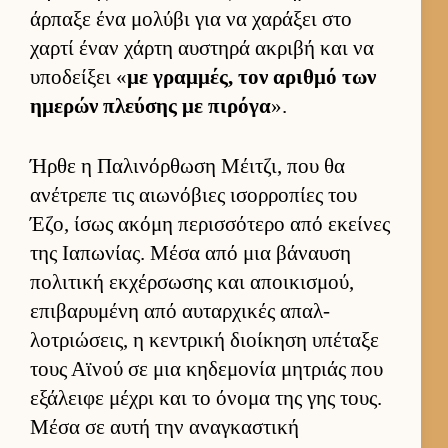
άρ­παξε ένα μολύβι για να χαράξει στο
χαρτί έναν χάρτη αυ­στηρά ακριβή και να
υποδεί­ξει «
με γραμ­μές, τον αριθμό των
ημερών πλεύ­σης με πιρόγα
».
Ήρθε η Παλινόρ­θωση Μέιτζι, που θα
ανέτρεπε τις αιω­νόβιες ισορ­ροπίες του
Έζο, ίσως ακόμη περισ­σότερο από εκεί­νες
της Ια­πωνίας. Μέσα από μια βάναυση
πολιτική εκ­χέρ­σωσης και αποι­κισμού,
επιβαρυμένη από αυ­ταρ­χικές απαλ­
λοτριώσεις, η κεντρική διοί­κηση υπέταξε
τους Αϊνού σε μια κηδεμονία μητριάς που
εξάλειφε μέχρι και το όνομα της γης τους.
Μέσα σε αυτή την αναγκαστική