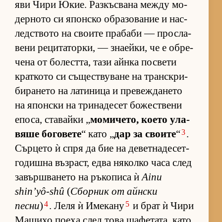
яви Чири Юкие. Раз­къс­вана между мо­
дер­ното си япон­ско об­ра­зо­ва­ние и нас­
лед­с­твото на сво­ите пра­баби — прос­ла­
вени ре­ци­та­тор­ки, — зна­ей­ки, че е об­ре­
чена от бо­лест­та, тази айнка пос­вети
крат­кото си съ­щес­т­ву­ване на тран­с­к­ри­
би­ра­нето на ла­ти­ница и пре­веж­да­нето
на япон­ски на три­на­де­сет бо­жес­т­вени
епо­са, ста­вайки „
мо­ми­че­то, ко­ето ула­
3
вяше бо­го­вете
“ като „
дар за сво­ите
“
.
Сър­цето ѝ спря да бие на де­вет­на­де­сет­
го­дишна въз­раст, едва ня­колко часа след
за­вър­ш­ва­нето на ръ­ко­писа ѝ
Ainu
shin’yô-shû
(
Сбор­ник от айн­ски
4
5
песни
)
. Леля ѝ Име­кану
и брат ѝ Чири
Ма­шихо по­еха след това ща­фе­та­та, като