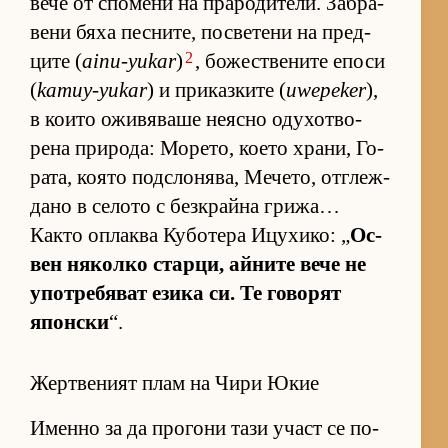
вече от спо­мени на пра­ро­ди­те­ли. Заб­ра­
вени бяха пес­ни­те, пос­ве­тени на пред­
2
ците (
ainu-yukar
)
, бо­жес­т­ве­ните епоси
(
kamuy-yukar
) и при­каз­ките (
uwepeker
),
в ко­ито ожи­вя­ваше не­ясно оду­хот­во­
рена при­ро­да: Мо­ре­то, ко­ето хра­ни, Го­
ра­та, ко­ято под­с­ло­ня­ва, Ме­че­то, от­г­леж­
дано в се­лото с без­к­райна гри­жа…
Както оп­лаква Ку­бо­тера Ицу­хи­ко: „
Ос­
вен ня­колко стар­ци, ай­ните вече не
упот­ре­бя­ват езика си. Те го­во­рят
япон­ски
“.
Жертвеният плам на Чири Юкие
Именно за да про­гони тази участ се по­