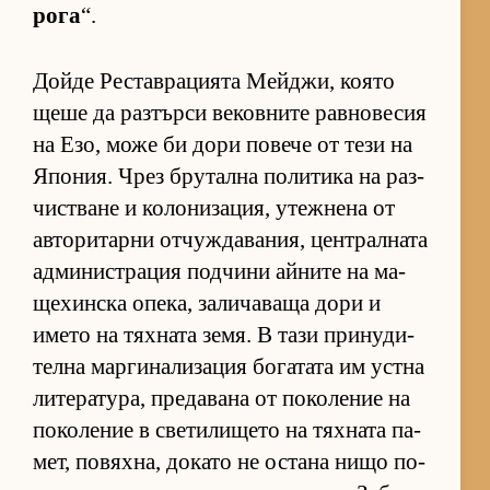
рога
“.
Дойде Рес­тав­ра­ци­ята Мей­джи, ко­ято
щеше да раз­търси ве­ков­ните рав­но­ве­сия
на Езо, може би дори по­вече от тези на
Япо­ния. Чрез бру­тална по­ли­тика на раз­
чис­т­ване и ко­ло­ни­за­ция, утеж­нена от
ав­то­ри­тарни от­чуж­да­ва­ния, цен­т­рал­ната
ад­ми­нис­т­ра­ция под­чини ай­ните на ма­
ще­хин­ска опе­ка, за­ли­ча­ваща дори и
името на тях­ната зе­мя. В тази при­ну­ди­
телна мар­ги­на­ли­за­ция бо­га­тата им ус­тна
ли­те­ра­ту­ра, пре­да­вана от по­ко­ле­ние на
по­ко­ле­ние в све­ти­ли­щето на тях­ната па­
мет, по­вях­на, до­като не ос­тана нищо по­