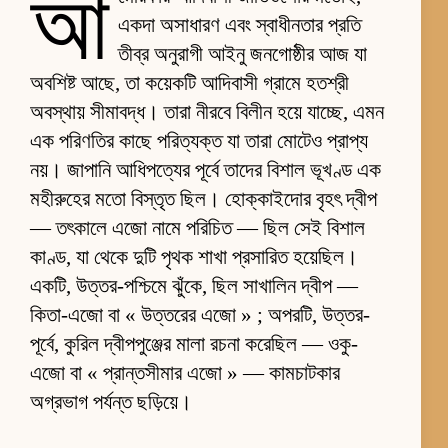
আ
একদা অসাধারণ এবং স্বাধীনতার প্রতি
তীব্র অনুরাগী আইনু জনগোষ্ঠীর আজ যা
অবশিষ্ট আছে, তা কয়েকটি আদিবাসী গ্রামে হতশ্রী
অবস্থায় সীমাবদ্ধ। তারা নীরবে বিলীন হয়ে যাচ্ছে, এমন
এক পরিণতির কাছে পরিত্যক্ত যা তারা মোটেও প্রাপ্য
নয়। জাপানি আধিপত্যের পূর্বে তাদের বিশাল ভূখণ্ড এক
মহীরুহের মতো বিস্তৃত ছিল। হোক্কাইদোর বৃহৎ দ্বীপ
— তৎকালে এজো নামে পরিচিত — ছিল সেই বিশাল
কাণ্ড, যা থেকে দুটি পৃথক শাখা প্রসারিত হয়েছিল।
একটি, উত্তর-পশ্চিমে ঝুঁকে, ছিল সাখালিন দ্বীপ —
কিতা-এজো বা « উত্তরের এজো » ; অপরটি, উত্তর-
পূর্বে, কুরিল দ্বীপপুঞ্জের মালা রচনা করেছিল — ওকু-
এজো বা « প্রান্তসীমার এজো » — কামচাটকার
অগ্রভাগ পর্যন্ত ছড়িয়ে।