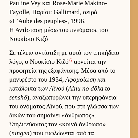
Pauline Vey και Rose-Marie Makino-
Fayolle, Παρίσι: Gallimard, σειρά
«L’Aube des peuples», 1996.
Η Αντίσταση μέσω του πνεύματος του
Νουκίσιο Κιζό
Σε τέλεια αντίστιξη με αυτό τον επικήδειο
6
λόγο, ο Νου­κίσιο Κιζό
αρ­νεί­ται την
προφητεία της εξαφάνισης. Μέσα από το
μανιφέστο του 1934,
Αφομοί­ωση και
κατάλοιπα των Αϊνού
(
Ainu no dôka to
senshô
), αναζωπυρώνει την υπερηφάνεια
του ονόματος Αϊνού, που στη γλώσσα των
δικών του σημαί­νει «άν­θρωπος».
Στηλιτεύ­οντας τον «κοινό άν­θρωπο»
(
ningen
) που τυφλώνεται από τα