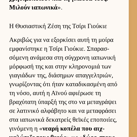
Μιλούν ια­πωνικά
».
Η Θυσιαστική Ζέση της Τσίρι Γιούκιε
Ακριβώς για να εξορ­κίσει αυτή τη μοίρα
εμ­φανίστηκε η Τσίρι Γιού­κιε. Σπαρασ­
σόμενη ανάμεσα στη σύγ­χρονη ια­πωνική
μόρ­φωσή της και στην κληρονομιά των
για­γιάδων της, διάσημων απαγ­γελ­τριών,
γνωρίζοντας ότι ήταν καταδικασμένη από
τη νόσο, αυτή η Αϊνού αφιέρωσε τη
βραχύτατη ύπαρξή της στο να μεταγράψει
σε λατινικό αλ­φάβητο και να μεταφράσει
στα ια­πωνικά δεκατρείς θεϊκές εποποι­ίες,
γινόμενη η «
νεαρή κοπέλα που αιχ­