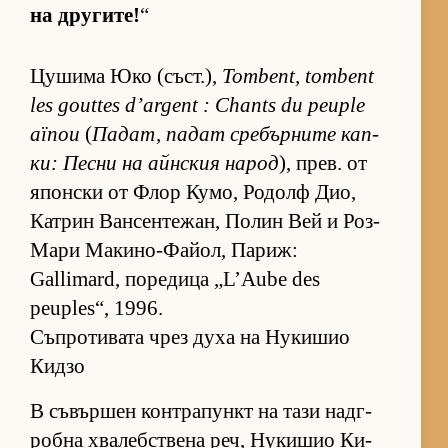
на дру­ги­те!
“
Цу­шима Юко (съст­.),
Tombent, tombent
les gouttes d’argent : Chants du peuple
aïnou
(
Па­дат, па­дат сре­бър­ните кап­
ки: Песни на айн­с­кия на­род
), прев. от
япон­ски от Флор Ку­мо, Ро­долф Дио,
Кат­рин Ван­сен­те­жан, По­лин Вей и Роз-
Мари Ма­ки­но-Фа­йол, Па­риж:
Gallimard, по­ре­дица „L’Aube des
peuples“, 1996.
Съпротивата чрез духа на Нукишио
Кидзо
В съ­вър­шен кон­т­ра­пункт на тази над­г­
робна хва­леб­с­т­вена реч, Ну­ки­шио Ки­