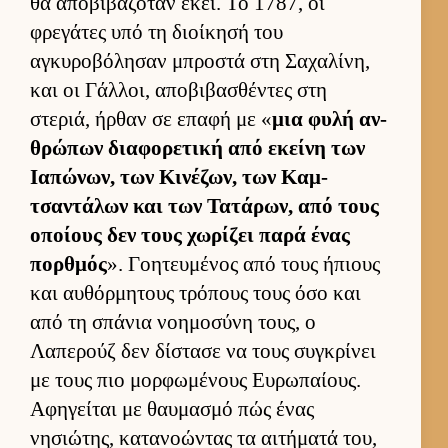
θα αποβιβαζόταν εκεί. Το 1787, οι
φρεγάτες υπό τη διοί­κησή του
αγκυροβόλησαν μπροστά στη Σαχαλίνη,
και οι Γάλ­λοι, αποβιβασθέντες στη
στεριά, ήρ­θαν σε επαφή με «
μια φυλή αν­
θρώπων δια­φορετική από εκείνη των
Ια­πώνων, των Κινέζων, των Καμ­
τσαντάλων και των Τατάρων, από τους
οποί­ους δεν τους χωρίζει παρά ένας
πορ­θμός
». Γοη­τευ­μένος από τους ήπιους
και αυ­θόρ­μητους τρόπους τους όσο και
από τη σπάνια νοη­μοσύνη τους, ο
Λαπερούζ δεν δίστασε να τους συγκρίνει
με τους πιο μορ­φωμένους Ευ­ρωπαί­ους.
Αφηγεί­ται με θαυ­μασμό πώς ένας
νησιώτης, κατανοώντας τα αι­τήματά του,