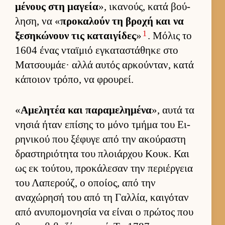
μένους στη μαγεία
», ικανούς, κατά βού­
ληση, να «
προκαλούν τη βροχή και να
1
ξεσηκώνουν τις καται­γίδες
»
. Μόλις το
1604 ένας νταϊμιό εγκαταστάθηκε στο
Ματσου­μάε· αλλά αυ­τός αρ­κού­νταν, κατά
κάποιον τρόπο, να φρου­ρεί.
«
Αμελητέα και παραμελημένα
», αυτά τα
νησιά ήταν επίσης το μόνο τμήμα του Ει­
ρηνικού που ξέφυγε από την ακού­ραστη
δραστηριότητα του πλοιάρ­χου Κουκ. Και
ως εκ τού­του, προκάλεσαν την περιέρ­γεια
του Λαπερούζ, ο οποί­ος, από την
αναχώρησή του από τη Γαλ­λία, και­γόταν
από ανυπομονησία να εί­ναι ο πρώτος που