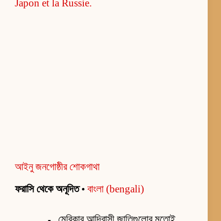
আইনু জনগোষ্ঠীর শোকগাথা
ফরাসি থেকে অনূদিত
•
বাংলা (bengali)
মেরিকার আদিবাসী জাতিগুলোর মতোই,