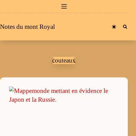
Passer
au
contenu
Notes du mont Royal
couteaux