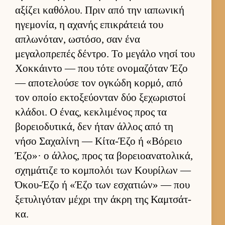
αξίζει καθόλου. Πριν από την ια­πωνική
ηγεμονία, η αχανής επικράτειά του
απλωνόταν, ωστόσο, σαν ένα
μεγαλοπρεπές δέντρο. Το μεγάλο νησί του
Χοκ­κάι­ντο — που τότε ονομαζόταν Έζο
— αποτελούσε τον ογκώδη κορ­μό, από
τον οποίο εκτοξεύ­ονταν δύο ξεχωριστοί
κλάδοι. Ο ένας, κεκλιμένος προς τα
βορειο­δυτικά, δεν ήταν άλ­λος από τη
νήσο Σαχαλίνη — Κίτα-Έζο ή «Βόρειο
Έζο»· ο άλ­λος, προς τα βορειο­ανατολικά,
σχημάτιζε το κομπολόι των Κου­ρίλων —
Όκου-Έζο ή «Έζο των εσχατιών» — που
ξετυλιγόταν μέχρι την άκρη της Καμ­τσάτ­
κα.