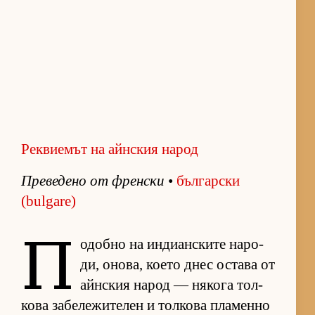
Реквиемът на айнския народ
Пре­ве­дено от френ­ски
•
бъл­гар­ски
(bulgare)
П
о­добно на ин­ди­ан­с­ките на­ро­
ди, оно­ва, ко­ето днес ос­тава от
айн­с­кия на­род — ня­кога тол­
кова за­бе­ле­жи­те­лен и тол­кова пла­менно