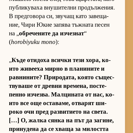
пуб­ли­ку­ваха вну­ши­телни про­дъл­же­ния.
В пред­го­вора си, зву­чащ като за­ве­ща­
ние, Чири Юкие за­пява тъж­ната пе­сен
на „
об­ре­че­ните да из­чез­нат
“
(
horobiyuku mono
):
„
Къде оти­доха всички тези хо­ра, ко­
ито жи­ве­еха мирно в пла­ни­ните и
рав­ни­ни­те? При­ро­да­та, ко­ято съ­щес­
т­ву­ваше от древни вре­ме­на, пос­те­
пенно из­чез­ва. Мал­ци­ната от нас, ко­
ито все още ос­та­ва­ме, от­ва­рят ши­
роко очи пред раз­ви­ти­ето на све­та.
[…] О, жалка сянка на път да за­ги­не,
при­ну­дена да се хваща за ми­лостта