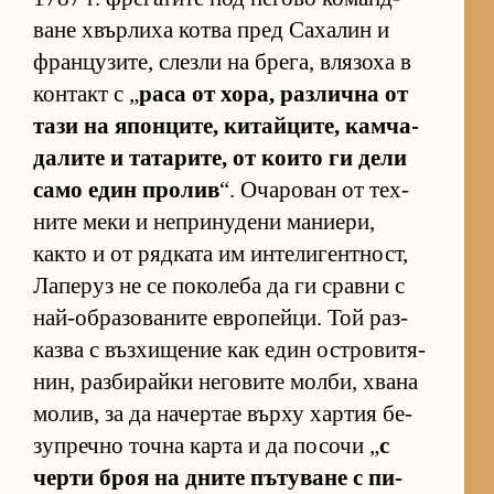
ване хвър­лиха котва пред Са­ха­лин и
фран­цу­зи­те, слезли на бре­га, вля­зоха в
кон­такт с „
раса от хо­ра, раз­лична от
тази на япон­ци­те, ки­тай­ци­те, кам­ча­
да­лите и та­та­ри­те, от ко­ито ги дели
само един про­лив
“. Оча­ро­ван от тех­
ните меки и неп­ри­ну­дени ма­ни­е­ри,
както и от ряд­ката им ин­те­ли­ген­т­ност,
Ла­пе­руз не се по­ко­леба да ги сравни с
най-об­ра­зо­ва­ните ев­ро­пей­ци. Той раз­
казва с въз­хи­ще­ние как един ос­т­ро­ви­тя­
нин, раз­би­райки не­го­вите мол­би, хвана
мо­лив, за да на­чер­тае върху хар­тия бе­
зуп­речно точна карта и да по­сочи „
с
черти броя на дните пъ­ту­ване с пи­