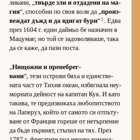
ли­ка­ни, „
твърде зли и от­да­дени на ма­
гия
“, спо­собни по своя воля да „
про­из­
1
веж­дат дъжд и да вди­гат бури
“
. Едва
през 1604 г. един дай­мьо бе наз­на­чен в
Ма­цу­мае; но той се за­до­во­ля­ва­ше, така
да се ка­же, да пази пос­та.
„
Ни­щожни и пре­неб­рег­
вани
“, тези ос­т­рови бяха и един­с­т­ве­
ната част от Ти­хия оке­ан, из­бяг­нала не­у­
мор­ната дей­ност на ка­пи­тан Кук. И като
та­ки­ва, те пре­диз­ви­каха лю­бо­пит­с­твото
на Ла­пе­руз, който от са­мото си от­пъ­ту­
ване от Фран­ция го­реше от не­тър­пе­ние
да бъде пър­ви­ят, стъ­пил на тях. През
1787 г. фре­га­тите под не­гово ко­ман­д­