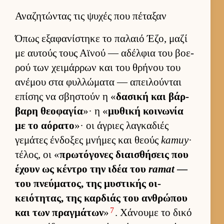
Αναζητώντας τις ψυχές που πέταξαν
Όπως εξαφανίστηκε το παλαιό Έζο, μαζί
με αυ­τούς τους Αϊνού — αδέλ­φια του βοε­
ρού των χει­μάρ­ρων και του θρήνου του
ανέμου στα φυλ­λώματα — απει­λού­νται
επίσης να σβηστούν η «
δασική και βάρ­
βαρη θεοφαγία
»· η «
μυθική κοι­νωνία
με το αόρατο
»· οι άγριες λαγκαδιές
γεμάτες έν­δοξες μνήμες και θεούς
kamuy
·
τέλος, οι «
πρωτόγονες διαι­σθήσεις που
έχουν ως κέντρο την ιδέα του
ramat
—
του πνεύ­ματος, της μυστικής οι­
κειότητας, της καρ­διάς του αν­θρώπου
7
και των πραγ­μάτων
»
. Χάνουμε το δικό