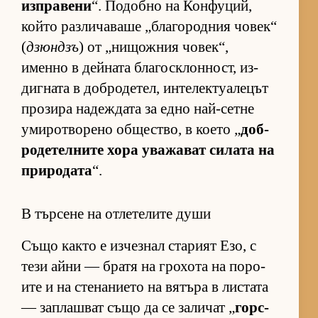
из­п­ра­вени
“. По­добно на Кон­фу­ций,
който раз­ли­ча­ваше „бла­го­род­ния чо­век“
(
дзюндзъ
) от „ни­щож­ния чо­век“,
именно в дей­ната бла­гос­к­лон­ност, из­
диг­ната в доб­ро­де­тел, ин­те­лек­ту­а­ле­цът
про­зира на­деж­дата за едно най-сетне
уми­рот­во­рено об­щес­т­во, в ко­ето „
доб­
ро­де­тел­ните хора ува­жа­ват си­лата на
при­ро­дата
“.
В търсене на отлетелите души
Също както е из­чез­нал ста­рият Езо, с
тези айни — братя на гро­хота на по­ро­
ите и на сте­на­ни­ето на вя­търа в лис­тата
— зап­лаш­ват също да се за­ли­чат „
гор­с­