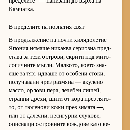
пре­де­ли­те“ — на­ни­зани до върха на
Кам­чат­ка.
В пределите на познатия свят
В про­дъл­же­ние на почти хи­ля­до­ле­тие
Япо­ния ня­маше ни­каква се­ри­озна пред­
с­тава за тези ос­т­ро­ви, скрити под ми­то­
ло­гич­ните мъг­ли. Мал­ко­то, ко­ето зна­
еше за тях, ид­ваше от осо­бени сто­ки,
по­лу­ча­вани чрез раз­мяна — аку­лено
мас­ло, ор­лови пе­ра, ле­че­бен ли­шей,
странни дре­хи, шити от кора през ля­то­
то, от тю­ле­нови кожи през зи­мата —,
или от да­леч­ни, не­си­гурни слу­хо­ве,
опис­ващи ос­т­ров­ните вож­дове като ве­