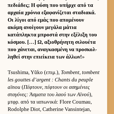
πεδιάδες; Η φύση που υπήρχε από τα
αρ­χαία χρόνια εξαφανίζεται σταδια­κά.
Οι λίγοι από εμάς που απομένουν
ακόμη ανοί­γουν μεγάλα μάτια
κατάπληκτα μπροστά στην εξέλιξη του
κόσμου. […] Ω, αξιο­θρήνητη σιλου­έτα
που χάνεται, αναγκασμένη να προσκολ­
ληθεί στην επιεί­κεια των άλ­λων!
»
Tsushima, Yûko (επιμ.),
Tombent, tombent
les gouttes d’argent : Chants du peuple
aïnou
(
Πέφτουν, πέφτουν οι ασημένιες
σταγόνες: Άσματα του λαού των Αϊνού
),
μτ­φρ. από τα ια­πωνικά: Flore Coumau,
Rodolphe Diot, Catherine Vansintejan,