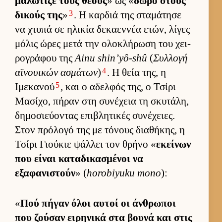
μαλώτιζε τους θεούς
» ως «
δώρο στους
3
δικούς της
»
. Η καρ­διά της σταμάτησε
να χτυπά σε ηλικία δεκαεν­νέα ετών, λίγες
μόλις ώρες μετά την ολοκλήρωση του χει­
ρογράφου της
Ainu shin’yô-shû
(
Συλ­λογή
4
αϊνουι­κών ασμάτων
)
. Η θεία της, η
5
Ιμεκανού
, και ο αδελ­φός της, ο Τσίρι
Μασίχο, πήραν στη συνέχεια τη σκυτάλη,
δημοσιεύ­οντας επιβλητικές συνέχειες.
Στον πρόλογό της με τόνους δια­θήκης, η
Τσίρι Γιού­κιε ψάλ­λει τον θρήνο «
εκεί­νων
που εί­ναι καταδικασμένοι να
εξαφανιστούν
» (
horobiyuku mono
):
«
Πού πήγαν όλοι αυ­τοί οι άν­θρωποι
που ζού­σαν ει­ρηνικά στα βουνά και στις