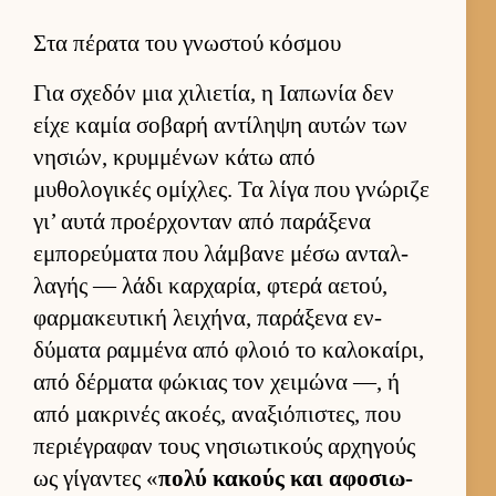
Στα πέρατα του γνωστού κόσμου
Για σχεδόν μια χιλιε­τία, η Ια­πωνία δεν
είχε καμία σοβαρή αντίληψη αυ­τών των
νησιών, κρυμ­μένων κάτω από
μυθολογικές ομίχλες. Τα λίγα που γνώριζε
γι’ αυτά προέρ­χονταν από παράξενα
εμπορεύ­ματα που λάμ­βανε μέσω ανταλ­
λαγής — λάδι καρ­χαρία, φτερά αετού,
φαρ­μακευ­τική λει­χήνα, παράξενα εν­
δύματα ραμ­μένα από φλοιό το καλοκαί­ρι,
από δέρ­ματα φώκιας τον χει­μώνα —, ή
από μακρινές ακοές, αναξιόπιστες, που
περιέγραφαν τους νησιω­τικούς αρ­χηγούς
ως γίγαντες «
πολύ κακούς και αφοσιω­