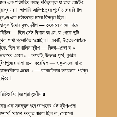
মন এক পরিণতির কাছে পরিত্যক্ত যা তারা মোটেও
্রাপ্য নয়। জাপানি আধিপত্যের পূর্বে তাদের বিশাল
ূখণ্ড এক মহীরুহের মতো বিস্তৃত ছিল।
হোক্কাইদোর বৃহৎ দ্বীপ — তৎকালে এজো নামে
রিচিত — ছিল সেই বিশাল কাণ্ড, যা থেকে দুটি
ৃথক শাখা প্রসারিত হয়েছিল। একটি, উত্তর-পশ্চিমে
ুঁকে, ছিল সাখালিন দ্বীপ — কিতা-এজো বা «
ত্তরের এজো » ; অপরটি, উত্তর-পূর্বে, কুরিল
্বীপপুঞ্জের মালা রচনা করেছিল — ওকু-এজো বা «
্রান্তসীমার এজো » — কামচাটকার অগ্রভাগ পর্যন্ত
ড়িয়ে।
রিচিত বিশ্বের প্রান্তসীমায়
্রায় এক সহস্রাব্দ ধরে জাপানের এই দ্বীপগুলো
ম্পর্কে কোনো প্রকৃত ধারণা ছিল না, সেগুলো