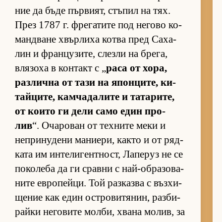
ние да бъде пър­ви­ят, стъ­пил на тях.
През 1787 г. фре­га­тите под не­гово ко­
ман­д­ване хвър­лиха котва пред Са­ха­
лин и фран­цу­зи­те, слезли на бре­га,
вля­зоха в кон­такт с „
раса от хо­ра,
раз­лична от тази на япон­ци­те, ки­
тай­ци­те, кам­ча­да­лите и та­та­ри­те,
от ко­ито ги дели само един про­
лив
“. Оча­ро­ван от тех­ните меки и
неп­ри­ну­дени ма­ни­е­ри, както и от ряд­
ката им ин­те­ли­ген­т­ност, Ла­пе­руз не се
по­ко­леба да ги сравни с най-об­ра­зо­ва­
ните ев­ро­пей­ци. Той раз­казва с въз­хи­
ще­ние как един ос­т­ро­ви­тя­нин, раз­би­
райки не­го­вите мол­би, хвана мо­лив, за