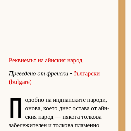
Реквиемът на айнския народ
Пре­ве­дено от френ­ски
•
бъл­гар­ски
(bulgare)
П
о­добно на ин­ди­ан­с­ките на­ро­ди,
оно­ва, ко­ето днес ос­тава от айн­
с­кия на­род — ня­кога тол­кова
за­бе­ле­жи­те­лен и тол­кова пла­менно