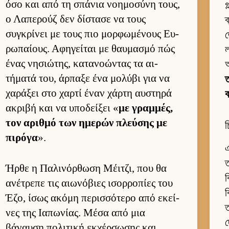
όσο και από τη σπάνια νοη­μοσύνη τους,
গ
ο Λαπερούζ δεν δίστασε να τους
ব
συγκρίνει με τους πιο μορ­φωμένους Ευ­
জ
ρωπαί­ους. Αφηγεί­ται με θαυ­μασμό πώς
ένας νησιώτης, κατανοώντας τα αι­
τήματά του, άρ­παξε ένα μολύβι για να
ত
χαράξει στο χαρτί έναν χάρτη αυ­στηρά
ακριβή και να υποδεί­ξει «
με γραμ­μές,
τον αριθμό των ημερών πλεύ­σης με
চ
πιρόγα
».
এ
ত
Ήρθε η Παλινόρ­θωση Μέιτζι, που θα
ব
ανέτρεπε τις αιω­νόβιες ισορ­ροπίες του
ব
Έζο, ίσως ακόμη περισ­σότερο από εκεί­
ত
νες της Ια­πωνίας. Μέσα από μια
দ
βάναυση πολιτική εκ­χέρ­σωσης και