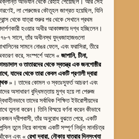
অক্লান্ত অভিযান থেকে রেহাই পেয়েছিল। আর সেই
ারণেই, লা পেরুজের কৌতূহল জাগ্রত হয়েছিল, যিনি
্রান্স থেকে যাত্রা শুরুর পর থেকে সেখানে প্রথম
দার্পণকারী হওয়ার অধীর আকাঙ্ক্ষায় দগ্ধ হচ্ছিলেন।
৭৮৭ সালে, তাঁর অধীনস্থ যুদ্ধজাহাজগুলো
াখালিনের সামনে নোঙর ফেলে, এবং ফরাসিরা, তীরে
অবতরণ করে, সংস্পর্শে আসে «
জাপানি, চীনা,
ামচাদাল ও তাতারদের থেকে স্বতন্ত্র এক জনগোষ্ঠীর
াথে, যাদের থেকে তারা কেবল একটি প্রণালী দ্বারা
পৃথক
»। তাদের কোমল ও স্বতঃস্ফূর্ত আচরণ এবং
াদের অসাধারণ বুদ্ধিমত্তায় মুগ্ধ হয়ে লা পেরুজ
্বিধাহীনভাবে তাদের সর্বাধিক শিক্ষিত ইউরোপীয়দের
াথে তুলনা করেন। তিনি বিস্ময়ে বর্ণনা করেন কীভাবে
কজন দ্বীপবাসী, তাঁর অনুরোধ বুঝতে পেরে, একটি
েন্সিল তুলে নিয়ে কাগজে একটি সম্পূর্ণ নির্ভুল মানচিত্র
আঁকেন এবং «
রেখা দ্বারা, নৌকায় যাত্রার দিনসংখ্যা