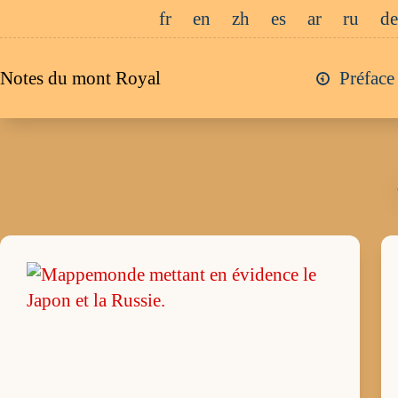
Passer
fr
en
zh
es
ar
ru
de
au
contenu
Notes du mont Royal
Préface