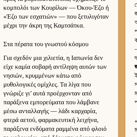
প
κομπολόι των Κου­ρίλων — Όκου-Έζο ή
জ
«Έζο των εσχατιών» — που ξετυλιγόταν
অ
μέχρι την άκρη της Καμ­τσάτ­κα.
প
ক
Στα πέρατα του γνωστού κόσμου
—
Για σχεδόν μια χιλιε­τία, η Ια­πωνία δεν
দ
είχε καμία σοβαρή αντίληψη αυ­τών των
জ
νησιών, κρυμ­μένων κάτω από
μυθολογικές ομίχλες. Τα λίγα που
স
γνώριζε γι’ αυτά προέρ­χονταν από
ম
παράξενα εμπορεύ­ματα που λάμ­βανε
প
μέσω ανταλ­λαγής — λάδι καρ­χαρία,
φτερά αετού, φαρ­μακευ­τική λει­χήνα,
παράξενα εν­δύματα ραμ­μένα από φλοιό
ম