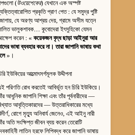
ল্পগুলো (
উওয়েপেকের
) যেখানে এক অস্পষ্ট
্যক্তিত্বারোপিত প্রকৃতি প্রাণ পেত : যে সমুদ্র পুষ্টি
োগায়, যে অরণ্য আশ্রয় দেয়, গ্রামে অসীম যত্নে
লালিত ভালুকশাবক… কুবোদেরা ইৎসুহিকো যেমন
আক্ষেপ করেন : «
কয়েকজন বৃদ্ধ ছাড়া আইনুরা আর
াদের ভাষা ব্যবহার করে না। তারা জাপানি ভাষায় কথা
বলে
»।
িরি ইউকিয়ের আত্মোৎসর্গমূলক উদ্দীপনা
ই পরিণতি রোধ করতেই আবির্ভূত হন চিরি ইউকিয়ে।
াঁর আধুনিক জাপানি শিক্ষা এবং তাঁর পূর্বনারীদের —
িখ্যাত আবৃত্তিকারদের — উত্তরাধিকারের মধ্যে
িদীর্ণ, রোগে মৃত্যু অনিবার্য জেনেও, এই আইনু নারী
াঁর অতি সংক্ষিপ্ত জীবন ব্যয় করেন তেরোটি
েবকাহিনী লাতিন হরফে লিপিবদ্ধ করে জাপানি ভাষায়