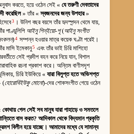
নুবাদ করতে, হয়ে ওঠেন সেই «
যে তরুণী দেবতাদের
ন্দী করেছিল
» তাঁর «
স্বজনদের জন্য উপহার
»
3
িসেবে
। উনিশ বছর বয়সে তাঁর হৃদস্পন্দন থেমে যায়,
াঁর পাণ্ডুলিপি
আইনু শিন্‌ইয়ো-শূ
(
আইনু সংগীত
4
সংকলন
)
সম্পন্ন হওয়ার মাত্র কয়েক ঘণ্টা পরেই।
5
াঁর মাসি ইমেকানু
এবং তাঁর ভাই চিরি মাশিহো
রবর্তীতে সেই প্রদীপ বহন করে নিয়ে যান, বিশাল
ারাবাহিক রচনা প্রকাশ করে। অন্তিম বাণীসদৃশ
ূমিকায়, চিরি ইউকিয়ে «
যারা বিলুপ্ত হতে অভিশপ্ত
 (
হোরোবিইউকু মোনো
)-দের শোকসংগীত গেয়ে ওঠেন
«
কোথায় গেল সেই সব মানুষ যারা পাহাড়ে ও সমতলে
ান্তিতে বাস করত? আদিকাল থেকে বিদ্যমান প্রকৃতি
্রমশ বিলীন হয়ে যাচ্ছে। আমাদের মধ্যে যে সামান্য