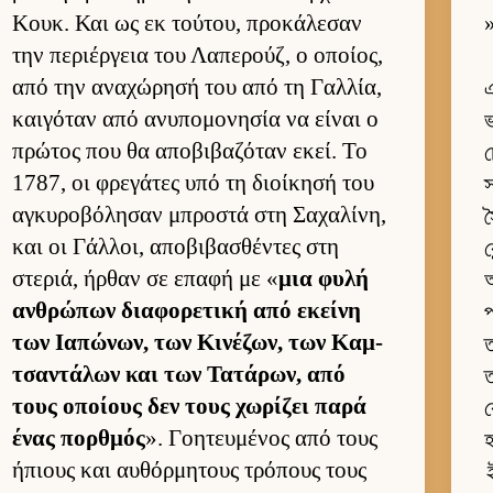
Κουκ. Και ως εκ τού­του, προκάλεσαν
»
την περιέρ­γεια του Λαπερούζ, ο οποί­ος,
από την αναχώρησή του από τη Γαλ­λία,
এ
και­γόταν από ανυπομονησία να εί­ναι ο
ভ
πρώτος που θα αποβιβαζόταν εκεί. Το
চ
1787, οι φρεγάτες υπό τη διοί­κησή του
স
αγκυροβόλησαν μπροστά στη Σαχαλίνη,
স
και οι Γάλ­λοι, αποβιβασθέντες στη
ক
στεριά, ήρ­θαν σε επαφή με «
μια φυλή
অ
αν­θρώπων δια­φορετική από εκείνη
প
των Ια­πώνων, των Κινέζων, των Καμ­
ত
τσαντάλων και των Τατάρων, από
ত
τους οποί­ους δεν τους χωρίζει παρά
ক
ένας πορ­θμός
». Γοη­τευ­μένος από τους
হ
ήπιους και αυ­θόρ­μητους τρόπους τους