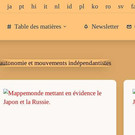
ja
pt
hi
it
nl
id
pl
ko
ro
sv
f
Table des matières
Newsletter
autonomie et mouvements indépendantistes