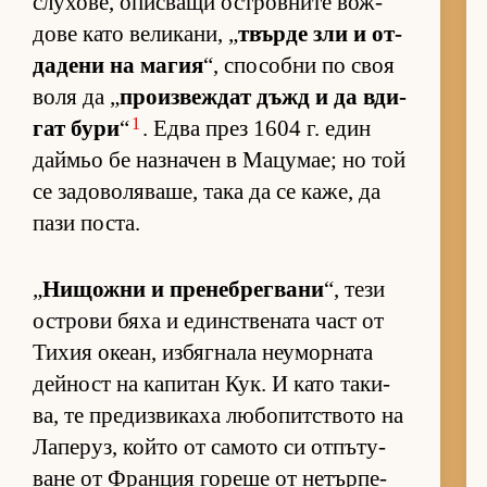
слу­хо­ве, опис­ващи ос­т­ров­ните вож­
дове като ве­ли­ка­ни, „
твърде зли и от­
да­дени на ма­гия
“, спо­собни по своя
воля да „
про­из­веж­дат дъжд и да вди­
1
гат бури
“
. Едва през 1604 г. един
дай­мьо бе наз­на­чен в Ма­цу­мае; но той
се за­до­во­ля­ва­ше, така да се ка­же, да
пази пос­та.
„
Ни­щожни и пре­неб­рег­вани
“, тези
ос­т­рови бяха и един­с­т­ве­ната част от
Ти­хия оке­ан, из­бяг­нала не­у­мор­ната
дей­ност на ка­пи­тан Кук. И като та­ки­
ва, те пре­диз­ви­каха лю­бо­пит­с­твото на
Ла­пе­руз, който от са­мото си от­пъ­ту­
ване от Фран­ция го­реше от не­тър­пе­