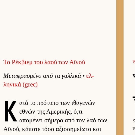
Το Ρέκβιεμ του λαού των Αϊνού
Μεταφρασμένο από τα γαλ­λικά
•
ελ­
ফ
ληνικά (grec)
Κ
ατά το πρότυπο των ιθαγενών
εθνών της Αμερικής, ό,τι
απομένει σήμερα από τον λαό των
অ
Αϊνού, κάποτε τόσο αξιο­σημεί­ωτο και
অ