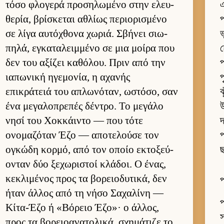
τόσο φλογερά προσηλωμένο στην ελευ­
এ
θερία, βρίσκεται αθλίως περιο­ρισμένο
প
σε λίγα αυ­τόχθονα χωριά. Σβήνει σιω­
ভ
πηλά, εγκαταλειμ­μένο σε μια μοίρα που
δεν του αξίζει καθόλου. Πριν από την
প
ια­πωνική ηγεμονία, η αχανής
প
επικράτειά του απλωνόταν, ωστόσο, σαν
ঝ
ένα μεγαλοπρεπές δέντρο. Το μεγάλο
উ
νησί του Χοκ­κάι­ντο — που τότε
দ
ονομαζόταν Έζο — αποτελούσε τον
প
ογκώδη κορ­μό, από τον οποίο εκτοξεύ­
ছ
ονταν δύο ξεχωριστοί κλάδοι. Ο ένας,
κεκλιμένος προς τα βορειο­δυτικά, δεν
প
ήταν άλ­λος από τη νήσο Σαχαλίνη —
প
Κίτα-Έζο ή «Βόρειο Έζο»· ο άλ­λος,
স
προς τα βορειο­ανατολικά, σχημάτιζε το