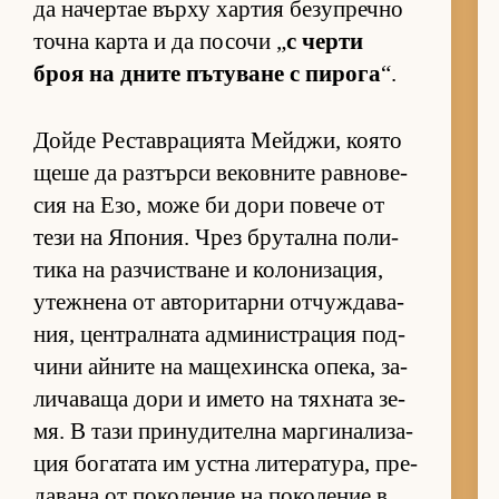
да на­чер­тае върху хар­тия бе­зуп­речно
точна карта и да по­сочи „
с черти
броя на дните пъ­ту­ване с пи­рога
“.
Дойде Рес­тав­ра­ци­ята Мей­джи, ко­ято
щеше да раз­търси ве­ков­ните рав­но­ве­
сия на Езо, може би дори по­вече от
тези на Япо­ния. Чрез бру­тална по­ли­
тика на раз­чис­т­ване и ко­ло­ни­за­ция,
утеж­нена от ав­то­ри­тарни от­чуж­да­ва­
ния, цен­т­рал­ната ад­ми­нис­т­ра­ция под­
чини ай­ните на ма­ще­хин­ска опе­ка, за­
ли­ча­ваща дори и името на тях­ната зе­
мя. В тази при­ну­ди­телна мар­ги­на­ли­за­
ция бо­га­тата им ус­тна ли­те­ра­ту­ра, пре­
да­вана от по­ко­ле­ние на по­ко­ле­ние в