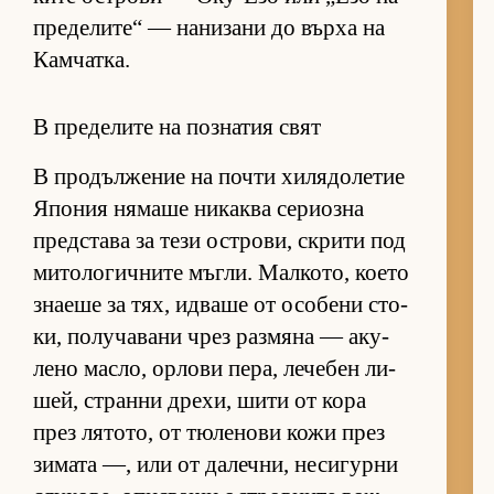
пре­де­ли­те“ — на­ни­зани до върха на
Кам­чат­ка.
В пределите на познатия свят
В про­дъл­же­ние на почти хи­ля­до­ле­тие
Япо­ния ня­маше ни­каква се­ри­озна
пред­с­тава за тези ос­т­ро­ви, скрити под
ми­то­ло­гич­ните мъг­ли. Мал­ко­то, ко­ето
зна­еше за тях, ид­ваше от осо­бени сто­
ки, по­лу­ча­вани чрез раз­мяна — аку­
лено мас­ло, ор­лови пе­ра, ле­че­бен ли­
шей, странни дре­хи, шити от кора
през ля­то­то, от тю­ле­нови кожи през
зи­мата —, или от да­леч­ни, не­си­гурни