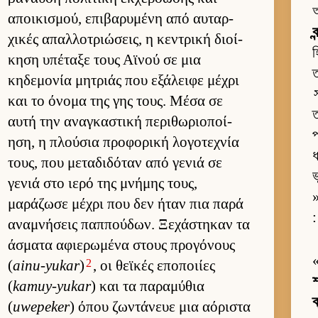
অ
αποι­κισμού, επιβαρυμένη από αυ­ταρ­
ব
χικές απαλ­λοτριώσεις, η κεντρική διοί­
হ
κηση υπέταξε τους Αϊνού σε μια
ত
κηδεμονία μητριάς που εξάλειφε μέχρι
και το όνομα της γης τους. Μέσα σε
ত
αυτή την αναγκαστική περιθωριο­ποί­
প
ηση, η πλού­σια προφορική λογοτεχνία
ধ
τους, που μεταδιδόταν από γενιά σε
ভ
γενιά στο ιερό της μνήμης τους,
»
μαράζωσε μέχρι που δεν ήταν πια παρά
:
αναμνήσεις παπ­πού­δων. Ξεχάστηκαν τα
άσματα αφιε­ρωμένα στους προγόνους
2
(
ainu-yukar
)
, οι θεϊκές εποποι­ίες
শ
(
kamuy-yukar
) και τα παραμύθια
ক
(
uwepeker
) όπου ζωντάνευε μια αόριστα