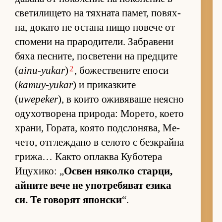
све­ти­ли­щето на тях­ната па­мет, по­вях­
на, до­като не ос­тана нищо по­вече от
спо­мени на пра­ро­ди­те­ли. Заб­ра­вени
бяха пес­ни­те, пос­ве­тени на пред­ците
2
(
ainu-yukar
)
, бо­жес­т­ве­ните епоси
(
kamuy-yukar
) и при­каз­ките
(
uwepeker
), в ко­ито ожи­вя­ваше не­ясно
оду­хот­во­рена при­ро­да: Мо­ре­то, ко­ето
хра­ни, Го­ра­та, ко­ято под­с­ло­ня­ва, Ме­
че­то, от­г­леж­дано в се­лото с без­к­райна
гри­жа… Както оп­лаква Ку­бо­тера
Ицу­хи­ко: „
Ос­вен ня­колко стар­ци,
ай­ните вече не упот­ре­бя­ват езика
си. Те го­во­рят япон­ски
“.