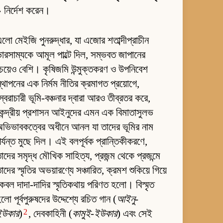
 নির্দেশ করেন।
লো মেইজি পুনরুদ্ধার, যা এজোর শতাব্দীপ্রাচীন
ারসাম্যকে আমূল পাল্টে দিল, সম্ভবত জাপানের
েয়েও বেশি। কৃষিজমি উন্মুক্তকরণ ও উপনিবেশ
্থাপনের এক নির্মম নীতির ক্রমাগত প্রয়োগে,
্বৈরাচারী ভূমি-বঞ্চনার দ্বারা আরও তীব্রতর করে,
েন্দ্রীয় প্রশাসন আইনুদের এমন এক বিমাতাসুলভ
ভিভাবকত্বের অধীনে আনল যা তাদের ভূমির নাম
র্যন্ত মুছে দিল। এই বলপূর্বক প্রান্তিকীকরণে,
াদের সমৃদ্ধ মৌখিক সাহিত্য, প্রজন্ম থেকে প্রজন্মে
াদের স্মৃতির অভয়ারণ্যে সঞ্চারিত, ক্রমশ শুকিয়ে গিয়ে
েবল দাদা-দাদির স্মৃতিকথায় পরিণত হলো। বিস্মৃত
লো পূর্বপুরুষদের উদ্দেশ্যে রচিত গান (
আইনু-
2
ইউকার
)
, দেবকাহিনী (
কামুই-ইউকার
) এবং সেই