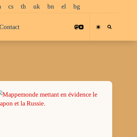
a
cs
th
uk
bn
el
bg
Contact