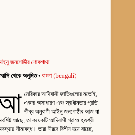
আইনু জনগোষ্ঠীর শোকগাথা
রাসি থেকে অনূদিত
•
বাংলা (bengali)
আ
মেরিকার আদিবাসী জাতিগুলোর মতোই,
একদা অসাধারণ এবং স্বাধীনতার প্রতি
তীব্র অনুরাগী আইনু জনগোষ্ঠীর আজ যা
বশিষ্ট আছে, তা কয়েকটি আদিবাসী গ্রামে হতশ্রী
বস্থায় সীমাবদ্ধ। তারা নীরবে বিলীন হয়ে যাচ্ছে,