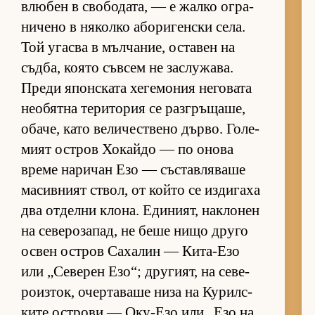
влю­бен в сво­бо­да­та, — е жалко ог­ра­
ни­чено в ня­колко або­ри­ген­ски се­ла.
Той угасва в мъл­ча­ние, ос­та­вен на
съд­ба, ко­ято съв­сем не зас­лу­жа­ва.
Преди япон­с­ката хе­ге­мо­ния не­го­вата
не­о­бятна те­ри­то­рия се раз­г­ръ­ща­ше,
оба­че, като ве­ли­чес­т­вено дър­во. Го­ле­
мият ос­т­ров Хо­кайдо — по онова
време на­ри­чан Езо — със­тав­ля­ваше
ма­сив­ният ствол, от който се из­ди­гаха
два от­делни кло­на. Еди­ни­ят, нак­ло­нен
на се­ве­ро­за­пад, не беше нищо друго
ос­вен ос­т­ров Са­ха­лин — Ки­та-Езо
или „Се­ве­рен Езо“; дру­ги­ят, на се­ве­
ро­из­ток, очер­та­ваше низа на Ку­рил­с­
ките ос­т­рови — Оку-Езо или „Езо на