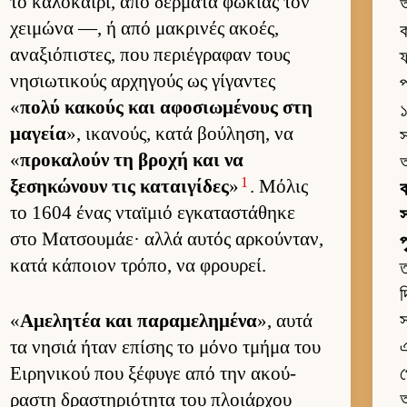
το καλοκαί­ρι, από δέρ­ματα φώκιας τον
χει­μώνα —, ή από μακρινές ακοές,
ক
αναξιόπιστες, που περιέγραφαν τους
ফ
νησιω­τικούς αρ­χηγούς ως γίγαντες
প
«
πολύ κακούς και αφοσιω­μένους στη
১
μαγεία
», ικανούς, κατά βού­ληση, να
স
«
προκαλούν τη βροχή και να
1
ξεσηκώνουν τις καται­γίδες
»
. Μόλις
ক
το 1604 ένας νταϊμιό εγκαταστάθηκε
স
στο Ματσου­μάε· αλλά αυ­τός αρ­κού­νταν,
κατά κάποιον τρόπο, να φρου­ρεί.
ত
দ
«
Αμελητέα και παραμελημένα
», αυτά
স
τα νησιά ήταν επίσης το μόνο τμήμα του
এ
Ει­ρηνικού που ξέφυγε από την ακού­
প
ραστη δραστηριότητα του πλοιάρ­χου