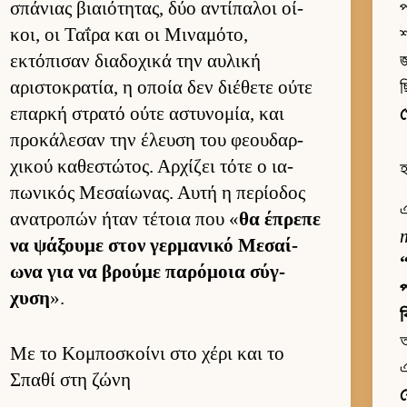
σπάνιας βιαιότητας, δύο αντίπαλοι οί­
প
κοι, οι Ταΐρα και οι Μιναμότο,
শ
εκτόπισαν δια­δοχικά την αυ­λική
জ
αριστοκρατία, η οποία δεν διέθετε ούτε
επαρκή στρατό ούτε αστυνομία, και
προκάλεσαν την έλευση του φεου­δαρ­
χικού καθεστώτος. Αρ­χίζει τότε ο ια­
πωνικός Μεσαί­ωνας. Αυτή η περίοδος
এ
ανατροπών ήταν τέτοια που «
θα έπρεπε
να ψάξουμε στον γερ­μανικό Μεσαί­
“
ωνα για να βρούμε παρόμοια σύγ­
প
χυση
».
ব
আ
Με το Κομποσκοίνι στο χέρι και το
এ
Σπαθί στη ζώνη
য