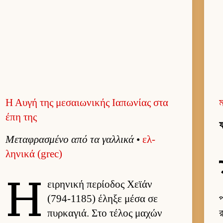
Η Αυγή της μεσαιωνικής Ιαπωνίας στα
ম
έπη της
ফ
Μεταφρασμένο από τα γαλ­λικά
•
ελ­
ληνικά (grec)
Η
ει­ρηνική περίοδος Χεϊάν
(794-1185) έληξε μέσα σε
প
πυρ­καγιά. Στο τέλος μαχών
র