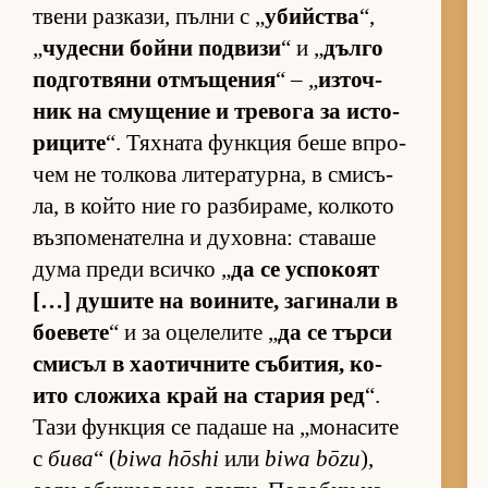
т­вени раз­ка­зи, пълни с „
убийства
“,
„
чу­десни бойни под­визи
“ и „
дълго
под­гот­вяни от­мъ­ще­ния
“ – „
из­точ­
ник на сму­ще­ние и тре­вога за ис­то­
ри­ците
“. Тях­ната фун­к­ция беше впро­
чем не тол­кова ли­те­ра­тур­на, в сми­съ­
ла, в който ние го раз­би­ра­ме, кол­кото
въз­по­ме­на­телна и ду­хов­на: ста­ваше
дума преди всичко „
да се ус­по­коят
[…] ду­шите на во­и­ни­те, за­ги­нали в
бо­е­вете
“ и за оце­ле­лите „
да се търси
сми­съл в ха­о­тич­ните съ­би­тия, ко­
ито сло­жиха край на ста­рия ред
“.
Тази фун­к­ция се па­даше на „мо­на­сите
с
бива
“ (
biwa hōshi
или
biwa bōzu
),