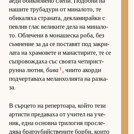
аеди обик­но­вено сле­пи. По­добни на
на­шите тру­ба­дури от ми­на­ло­то, те
оби­ка­ляха стра­на­та, дек­ла­ми­райки с
пев­лив глас ве­ли­ките дела на ми­на­ло­
то. Об­ле­чени в мо­на­шеска ро­ба, без
съм­не­ние за да се пос­та­вят под зак­ри­
лата на хра­мо­вете и ма­нас­ти­ри­те, те се
съп­ро­вож­даха със сво­ята че­ти­рис­т­
1
рунна лют­ня,
бива
, чи­ито акорди
под­чер­та­ваха ме­лан­хо­ли­ята на раз­ка­
за.
В сър­цето на ре­пер­то­а­ра, който тези
ар­тисти пре­да­ваха от учи­тел на уче­
ник, една ос­новна три­ло­гия прос­ле­
дява бра­то­у­бийс­т­ве­ните бор­би, ко­ито