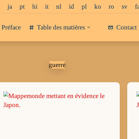
ja
pt
hi
it
nl
id
pl
ko
ro
sv
f
Préface
Table des matières
Contact
guerre