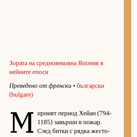
Зората на средновековна Япония в
нейните епоси
Пре­ве­дено от френ­ски
•
бъл­гар­ски
(bulgare)
М
ир­ният пе­риод Хе­йан (794-
1185) за­върши в по­жар.
След битки с рядка жес­то­