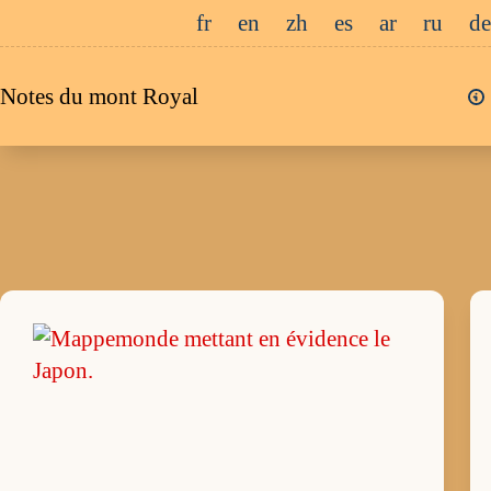
Passer
fr
en
zh
es
ar
ru
de
au
contenu
Notes du mont Royal