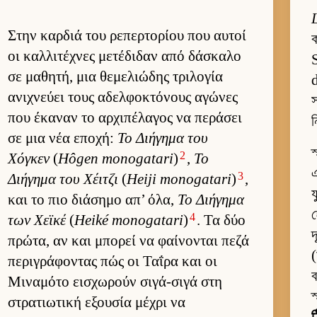
Στην καρ­διά του ρεπερ­τορίου που αυ­τοί
ক
οι καλ­λιτέχνες μετέδιδαν από δάσκαλο
S
σε μαθητή, μια θεμελιώδης τριλογία
d
ανιχνεύει τους αδελ­φοκτόνους αγώνες
που έκαναν το αρ­χιπέλαγος να περάσει
ন
σε μια νέα εποχή:
Το Διήγημα του
স
2
Χόγκεν
(
Hôgen monogatari
)
,
Το
এ
3
Διήγημα του Χέιτζι
(
Heiji monogatari
)
,
য
και το πιο διάσημο απ’ όλα,
Το Διήγημα
হ
4
των Χεϊκέ
(
Heiké monogatari
)
. Τα δύο
দ
πρώτα, αν και μπορεί να φαί­νονται πεζά
(
περιγράφοντας πώς οι Ταΐρα και οι
ব
Μιναμότο ει­σχωρούν σιγά-σιγά στη
স
στρατιω­τική εξου­σία μέχρι να