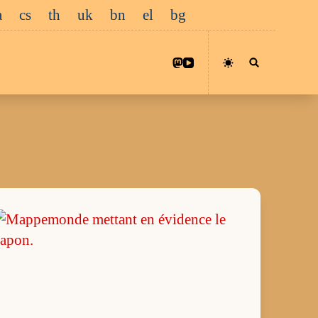
a
cs
th
uk
bn
el
bg