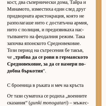
кост, два съ­пер­ни­чески до­ма, Тайра и
Ми­на­мо­то, из­мес­тиха един след друг
прид­вор­ната арис­ток­ра­ция, ко­ято не
раз­по­ла­гаше нито с дос­та­тъчна ар­мия,
нито с по­ли­ция, и пре­диз­ви­каха нас­
тъп­ва­нето на фе­о­дал­ния ре­жим. Така
за­почва япон­с­кото Сред­но­ве­ко­вие.
Този пе­риод на сът­ре­се­ния бе та­къв,
че „
трябва да се рови в гер­ман­с­кото
Сред­но­ве­ко­вие, за да се на­мери по­
добна бър­ко­тия
“.
С броеница в ръката и меч на кръста
От тази су­ма­тоха се ро­диха „во­ен­ните
ска­за­ния“ (
gunki monogatari
) – мъ­жес­