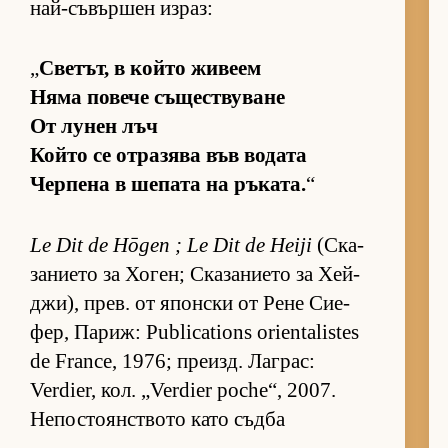
най-съ­вър­шен из­раз:
„
Све­тът, в който жи­веем
Няма по­вече съ­щес­т­ву­ване
От лу­нен лъч
Който се от­ра­зява във во­дата
Чер­пена в ше­пата на ръ­ка­та.
“
Le Dit de Hōgen ; Le Dit de Heiji
(Ска­
за­ни­ето за Хо­ген; Ска­за­ни­ето за Хей­
джи), прев. от япон­ски от Рене Си­е­
фер, Па­риж: Publications orientalistes
de France, 1976; пре­изд. Лаг­рас:
Verdier, кол. „Verdier poche“, 2007.
Непостоянството като съдба