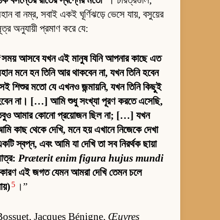
িক বসন্তের রাতের স্বপ্নের মতো”
। চরিত্রগুলি,
হান বা নম্র, সবাই একই ঘূর্ণিঝড়ে ভেসে যায়, বসুয়ের
ূত্র অনুযায়ী প্রমাণ করে যে:
“সময় আসবে যখন এই মানুষ যিনি আপনার কাছে এত
হান মনে হন তিনি আর থাকবেন না, যখন তিনি হবেন
েই শিশুর মতো যে এখনও জন্মায়নি, যখন তিনি কিছুই
বেন না। […] আমি শুধু সংখ্যা পূরণ করতে এসেছি,
তবুও আমার কোনো প্রয়োজন ছিল না; […] যখন
মি কাছ থেকে দেখি, মনে হয় এখানে নিজেকে দেখা
কটি স্বপ্ন, এবং আমি যা দেখি তা সব নিরর্থক ছায়া
াত্র:
Præterit enim figura hujus mundi
(কারণ এই জগত যেমন আমরা দেখি তেমন চলে
5
ায়)
।”
Bossuet, Jacques Bénigne,
Œuvres