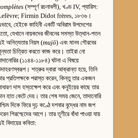
complètes
(সম্পূর্ণ রচনাবলী), খণ্ড IV, প্যারিস:
Lefèvre; Firmin Didot frères, ১৮৩৬।
এভাবে, হেইকে কাহিনী একটি অবিরাম উপদেশের
তো, যেখানে নায়কদের জীবনের সমস্ত উত্থান-পতন
ই অনিত্যতার নিয়ম (
mujō
) এবং মানব গৌরবের
ূন্যতা চিত্রিত করতে কাজ করে। তাইরা নো
াদানোরির (১১৪৪-১১৮৪) ঘটনা এ বিষয়ে
দাহরণস্বরূপ। শত্রুর দ্বারা আক্রান্ত হয়ে, তিনি
ার প্রতিপক্ষকে পরাস্ত করেন, কিন্তু তার একজন
াধারণ দাস হস্তক্ষেপ করে এবং কনুইয়ের কাছে তার
ান হাত কেটে দেয়। তার শেষ সময় জেনে, তাদানোরি
শ্চিম দিকে ফিরে দৃঢ় কণ্ঠে দশবার বুদ্ধের নাম জপ
রেন শিরশ্ছেদের আগে। তার তূণীরে বাঁধা পাওয়া যায়
ই বিদায়ের কবিতা: