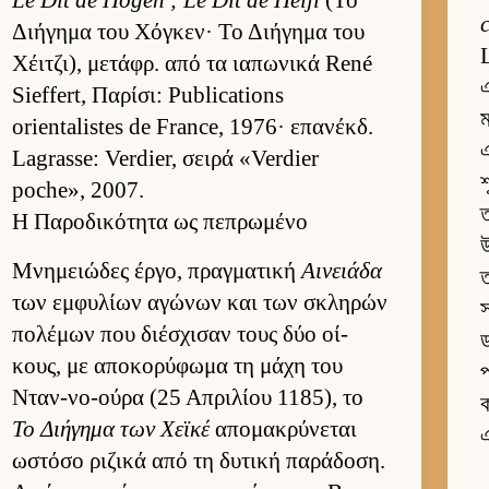
Le Dit de Hôgen ; Le Dit de Heiji
(Το
Διήγημα του Χόγκεν· Το Διήγημα του
Χέιτζι), μετάφρ. από τα ια­πωνικά René
Sieffert, Παρίσι: Publications
ম
orientalistes de France, 1976· επανέκδ.
এ
Lagrasse: Verdier, σειρά «Verdier
শ
poche», 2007.
ত
Η Παροδικότητα ως πεπρωμένο
উ
Μνημειώδες έρ­γο, πραγ­ματική
Αινειάδα
ত
των εμ­φυλίων αγώνων και των σκληρών
স
πολέμων που διέσχισαν τους δύο οί­
ড
κους, με αποκορύφωμα τη μάχη του
প
Νταν-νο-ούρα (25 Απριλίου 1185), το
ক
Το Διήγημα των Χεϊκέ
απομακρύνεται
এ
ωστόσο ριζικά από τη δυτική παράδοση.