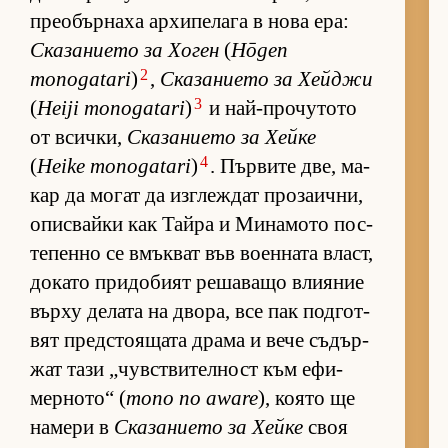
пре­о­бър­наха ар­хи­пе­лага в нова ера:
Ска­за­ни­ето за Хо­ген
(
Hōgen
2
monogatari
)
,
Ска­за­ни­ето за Хей­джи
3
(
Heiji monogatari
)
и най-про­чу­тото
от всич­ки,
Ска­за­ни­ето за Хейке
4
(
Heike monogatari
)
. Пър­вите две, ма­
кар да мо­гат да из­г­леж­дат про­за­ич­ни,
опис­вайки как Тайра и Ми­на­мото пос­
те­пенно се вмък­ват във во­ен­ната власт,
до­като при­до­бият ре­ша­ващо вли­я­ние
върху де­лата на дво­ра, все пак под­гот­
вят пред­с­то­я­щата драма и вече съ­дър­
жат тази „чув­с­т­ви­тел­ност към ефи­
мер­но­то“ (
mono no aware
), ко­ято ще
на­мери в
Ска­за­ни­ето за Хейке
своя