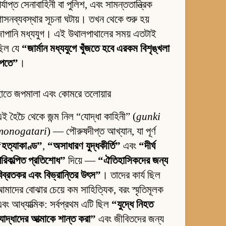
র্যাপ্ত সেনাবাহিনী বা পুলিশ, এবং সামন্ততান্ত্রিক
াসনব্যবস্থার সূচনা ঘটায়। তখন থেকে শুরু হয়
াপানি মধ্যযুগ। এই উথালপাথালের সময় এতটাই
ছিল যে
“জার্মান মধ্যযুগে খুঁজতে হবে এরকম বিশৃঙ্খলা
পেতে”
।
হাতে জপমালা এবং কোমরে তলোয়ার
ই হৈচৈ থেকে জন্ম নিল “যোদ্ধা কাহিনী” (
gunki
monogatari
) — পৌরুষদীপ্ত আখ্যান, যা পূর্ণ
হত্যাকাণ্ড”
,
“অসাধারণ যুদ্ধকীর্তি”
এবং
“দীর্ঘ
রিকল্পিত প্রতিশোধ”
দিয়ে —
“ঐতিহাসিকদের জন্য
িব্রতকর এবং বিভ্রান্তির উৎস”
। তাদের কার্য ছিল
মাদের বোঝার চেয়ে কম সাহিত্যিক, বরং স্মৃতিমূলক
বং আধ্যাত্মিক: সর্বপ্রথম এটি ছিল
“যুদ্ধে নিহত
োদ্ধাদের আত্মাকে শান্ত করা”
এবং জীবিতদের জন্য