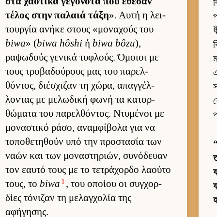
στα χαοτικά γεγονότα που έθεσαν
ব
τέλος στην παλαιά τάξη
». Αυτή η λει­
প
τουρ­γία ανήκε στους «μοναχούς του
ধ
biwa
» (
biwa hôshi
ή
biwa bôzu
),
ব
ραψωδούς γενικά τυφλούς. Όμοιοι με
ম
τους τροβαδού­ρους μας του παρελ­
এ
θόντος, διέσχιζαν τη χώρα, απαγ­γέλ­
λοντας με μελωδική φωνή τα κατορ­
হ
θώματα του παρελ­θόντος. Ντυμένοι με
প
μοναστικό ράσο, αναμ­φίβολα για να
τοποθετηθούν υπό την προστασία των
ναών και των μοναστηριών, συνόδευαν
ত
τον εαυτό τους με το τετράχορδο λαούτο
য
1
τους, το
biwa
, του οποίου οι συγ­χορ­
য
δίες τόνιζαν τη μελαγ­χολία της
αφήγησης.