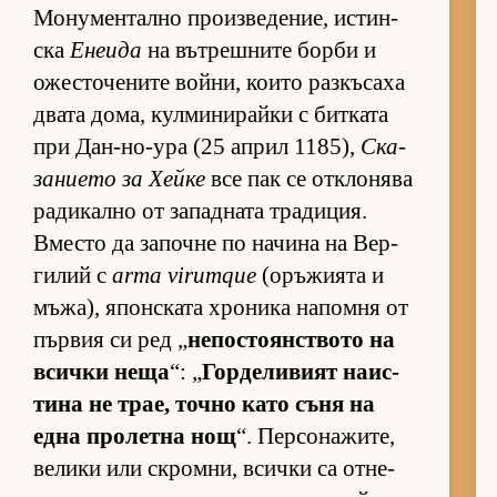
Мо­ну­мен­тално про­из­ве­де­ние, ис­тин­
ска
Енеида
на вът­реш­ните борби и
ожес­то­че­ните вой­ни, ко­ито раз­къ­саха
двата до­ма, кул­ми­ни­райки с бит­ката
при Дан-но-ура (25 ап­рил 1185),
Ска­
за­ни­ето за Хейке
все пак се от­к­ло­нява
ра­ди­кално от за­пад­ната тра­ди­ция.
Вместо да за­почне по на­чина на Вер­
ги­лий с
arma virumque
(о­ръ­жи­ята и
мъ­жа), япон­с­ката хро­ника на­помня от
пър­вия си ред „
не­пос­то­ян­с­т­вото на
всички неща
“: „
Гор­де­ли­вият на­ис­
тина не трае, точно като съня на
една про­летна нощ
“. Пер­со­на­жи­те,
ве­лики или скром­ни, всички са от­не­