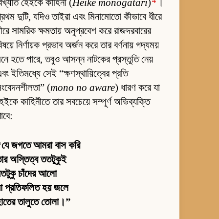
4
িখ্যাত হেইকে কাহিনী (
Heiké monogatari
)
।
্রথম দুটি, যদিও তাইরা এবং মিনামোতো কীভাবে ধীরে
ীরে সামরিক ক্ষমতায় অনুপ্রবেশ করে রাজদরবারের
িষয়ে নির্ণায়ক প্রভাব অর্জন করে তার বর্ণনায় গদ্যময়
নে হতে পারে, তবুও আসন্ন নাটকের প্রস্তুতি নেয়
বং ইতিমধ্যে সেই “ক্ষণস্থায়িত্বের প্রতি
সংবেদনশীলতা” (
mono no aware
) ধারণ করে যা
েইকে কাহিনীতে তার সবচেয়ে সম্পূর্ণ অভিব্যক্তি
াবে:
“যে জগতে আমরা বাস করি
ার অস্তিত্ব ততটুকুই
তটুকু চাঁদের আলো
া প্রতিফলিত হয় জলে
হাতের তালুতে তোলা।”