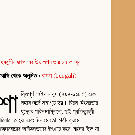
ধ্যযুগীয় জাপানের ঊষালগ্ন তার মহাকাব্যে
রাসি থেকে অনূদিত
•
বাংলা (bengali)
শা
ন্তিপূর্ণ হেইয়ান যুগ (৭৯৪-১১৮৫) এক
মহাসংঘর্ষে সমাপ্ত হয়। বিরল হিংস্রতার
যুদ্ধের পরিসমাপ্তিতে, দুই প্রতিদ্বন্দ্বী
রিবার, তাইরা এবং মিনামোতো, পর্যায়ক্রমে
াজদরবারের অভিজাতদের উৎখাত করে, যাদের ছিল না