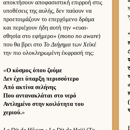
ঠ
αποκτήσουν αποφασιστική επιρ­ροή στις
ম
υποθέσεις της αυ­λής, δεν παύ­ουν να
স
προε­τοι­μάζουν το επερ­χόμενο δράμα
και περιέχουν ήδη αυτή την «ευαι­
σθησία στο εφήμερο» (
mono no aware
)
ম
που θα βρει στο
Το Διήγημα των Χεϊκέ
স
την πιο ολοκληρωμένη έκ­φρασή της:
হ
«
Ο κόσμος όπου ζούμε
আ
Δεν έχει ύπαρξη περισ­σότερο
এ
Από ακτίνα σελήνης
ম
Που αντανακλάται στο νερό
Αντλημένο στην κοι­λότητα του
য
χεριού.
»