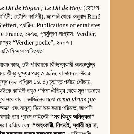
Le Dit de Hōgen ; Le Dit de Heiji
(হোগেন
াহিনী; হেইজি কাহিনী), জাপানি থেকে অনুবাদ René
ieffert, প্যারিস: Publications orientalistes
e France, ১৯৭৬; পুনর্মুদ্রণ লাগ্রাস: Verdier,
সংগ্রহ “Verdier poche”, ২০০৭।
িয়তি হিসেবে অনিত্যতা
্মারক কাজ, দুই পরিবারকে বিচ্ছিন্নকারী অন্তর্দ্বন্দ্ব
বং তীব্র যুদ্ধের প্রকৃত
এনিড
, যা দান-নো-উরার
ুদ্ধে (২৫ এপ্রিল ১১৮৫) চূড়ান্ত পর্যায়ে পৌঁছায়,
েইকে কাহিনী তবুও পশ্চিমা ঐতিহ্য থেকে মূলগতভাবে
ূরে সরে যায়। ভার্জিলের মতো
arma virumque
অস্ত্র এবং মানুষ) দিয়ে শুরু করার পরিবর্তে, জাপানি
র্ষপঞ্জি তার প্রথম লাইনেই
“সব কিছুর অনিত্যতা”
্মরণ করিয়ে দেয়:
“অহংকারী, নিশ্চয়ই, স্থায়ী হয় না,