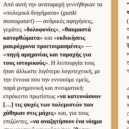
Από αυτή την αναταραχή γεν­νήθηκαν τα
“
«πολεμικά διηγήματα» (
gunki
অ
monogatari
) — αν­δρικές αφηγήσεις,
(
γεμάτες «
δολοφονίες
», «
θαυ­μαστά
অ
κατορ­θώματα
» και «
εκ­δικήσεις
ম
μακρόχρονα προε­τοι­μασμένες
» —
ব
«
πηγή αμηχανίας και ταραχής για
স
τους ιστορικούς
». Η λει­τουρ­γία τους
ত
ήταν άλ­λωστε λιγότερο λογοτεχνική, με
আ
την έν­νοια που την εν­νοούμε εμείς,
παρά μνημονική και πνευ­ματική:
এ
επρόκειτο πρωτίστως «
να κατευ­νάσουν
ক
[…] τις ψυχές των πολεμιστών που
ন
χάθηκαν στις μάχες
» και, για τους
হ
επιζώντες, «
να αναζητήσουν ένα νόημα
ক