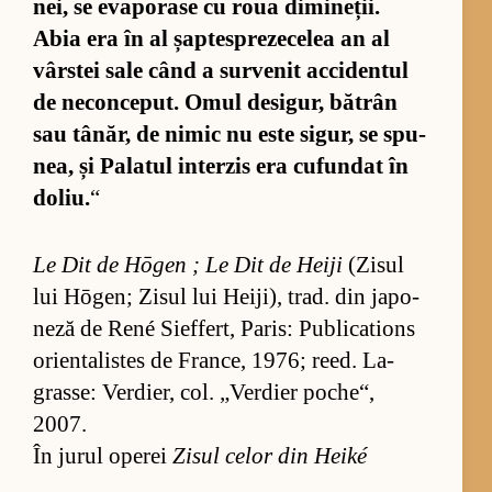
nei, se eva­po­rase cu roua di­mi­ne­ții.
Abia era în al șap­te­spre­ze­ce­lea an al
vâr­stei sale când a sur­ve­nit ac­ci­den­tul
de ne­con­ce­put. Omul de­si­gur, bă­trân
sau tâ­năr, de ni­mic nu este si­gur, se spu­
nea, și Pa­la­tul in­ter­zis era cu­fun­dat în
do­liu.
“
Le Dit de Hōgen ; Le Dit de Heiji
(Zi­sul
lui Hōgen; Zi­sul lui Hei­ji), trad. din ja­po­
neză de René Si­effert, Pa­ris: Pu­bli­ca­tions
orien­ta­lis­tes de Fran­ce, 1976; re­ed. La­
gras­se: Ver­di­er, col. „Ver­dier po­che“,
2007.
În jurul operei
Zisul celor din Heiké