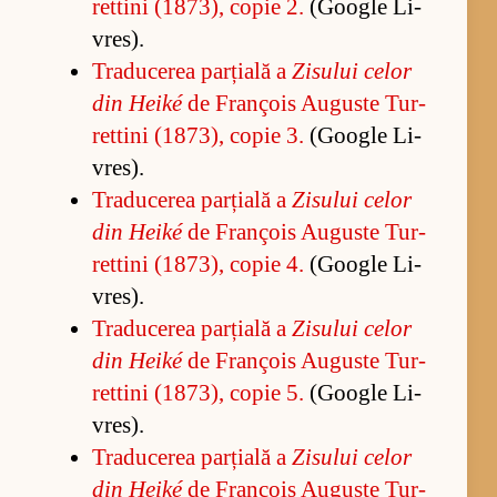
ret­tini (1873), co­pie 2.
(Go­o­gle Li­
vres).
Tra­du­ce­rea par­ți­ală a
Zi­su­lui ce­lor
din Heiké
de François Au­guste Tur­
ret­tini (1873), co­pie 3.
(Go­o­gle Li­
vres).
Tra­du­ce­rea par­ți­ală a
Zi­su­lui ce­lor
din Heiké
de François Au­guste Tur­
ret­tini (1873), co­pie 4.
(Go­o­gle Li­
vres).
Tra­du­ce­rea par­ți­ală a
Zi­su­lui ce­lor
din Heiké
de François Au­guste Tur­
ret­tini (1873), co­pie 5.
(Go­o­gle Li­
vres).
Tra­du­ce­rea par­ți­ală a
Zi­su­lui ce­lor
din Heiké
de François Au­guste Tur­