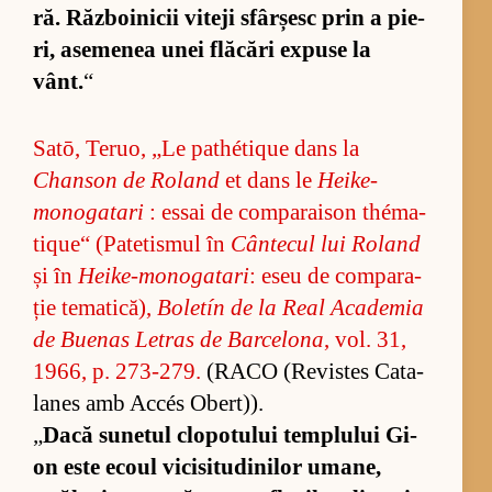
ră. Răz­bo­i­ni­cii vi­teji sfâr­șesc prin a pie­
ri, ase­me­nea unei flă­cări ex­puse la
vânt.
“
Sa­tō, Te­ruo, „Le pathéti­que dans la
Chanson de Ro­land
et dans le
Heike-
monogatari
: es­sai de com­pa­rai­son thé­ma­
ti­que“ (Pa­te­tis­mul în
Cân­te­cul lui Ro­land
și în
Heike-monogatari
: eseu de com­pa­ra­
ție te­ma­ti­că),
Bo­le­tín de la Real Aca­de­mia
de Bu­e­nas Le­tras de Bar­ce­lona
, vol. 31,
1966, p. 273-279.
(RACO (Re­vis­tes Ca­ta­
la­nes amb Ac­cés Ober­t)).
„
Dacă su­ne­tul clo­po­tu­lui tem­plu­lui Gi-
on este ecoul vi­ci­si­tu­di­ni­lor uma­ne,