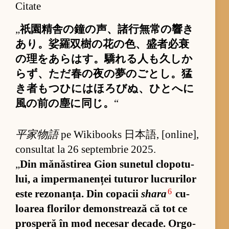
Citate
„
祇園精舎の鐘の声、諸行無常の響き
あり。娑羅双樹の花の色、盛者必衰
の理をあらはす。驕れる人も久しか
らず、ただ春の夜の夢のごとし。猛
き者もつひにはほろびぬ、ひとへに
風の前の塵に同じ。
“
平家物語
pe Wi­ki­bo­oks 日本語, [on­li­ne],
con­sul­tat la 26 sep­tem­brie 2025.
„
Din mă­năs­ti­rea Gion su­ne­tul clo­po­tu­
lui, a im­per­ma­nen­ței tu­tu­ror lu­cru­ri­lor
6
este re­zo­nan­ța. Din co­pa­cii
shara
cu­
loa­rea flo­ri­lor de­mon­stre­ază că tot ce
pros­peră în mod ne­ce­sar de­ca­de. Or­go­