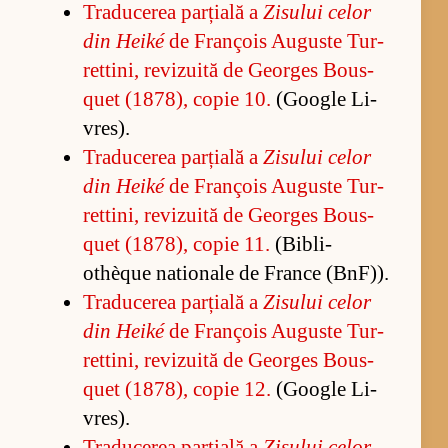
Tra­du­ce­rea par­ți­ală a
Zi­su­lui ce­lor
din Heiké
de François Au­guste Tur­
ret­ti­ni, re­vi­zu­ită de Ge­or­ges Bo­us­
quet (1878), co­pie 10.
(Go­o­gle Li­
vres).
Tra­du­ce­rea par­ți­ală a
Zi­su­lui ce­lor
din Heiké
de François Au­guste Tur­
ret­ti­ni, re­vi­zu­ită de Ge­or­ges Bo­us­
quet (1878), co­pie 11.
(Bi­bli­
othèque na­tio­nale de France (BnF)).
Tra­du­ce­rea par­ți­ală a
Zi­su­lui ce­lor
din Heiké
de François Au­guste Tur­
ret­ti­ni, re­vi­zu­ită de Ge­or­ges Bo­us­
quet (1878), co­pie 12.
(Go­o­gle Li­
vres).
Tra­du­ce­rea par­ți­ală a
Zi­su­lui ce­lor