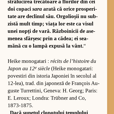
stră­lu­ci­rea tre­că­toare a flo­ri­lor din cei
doi co­paci
sara
arată că orice pros­pe­ri­
tate are de­cli­nul său. Or­go­li­o­șii nu sub­
zistă mult timp; viața lor este ca vi­sul
unei nopți de va­ră. Răz­bo­i­ni­cii de ase­
me­nea sfâr­șesc prin a că­dea; ei sea­
mănă cu o lampă ex­pusă la vânt.
“
Heike mo­no­ga­tari :
récits de l’his­to­ire du
e
Ja­pon au 12
si­ècle
(Heike mo­no­ga­ta­ri:
po­ves­tiri din is­to­ria Ja­po­niei în se­co­lul al
12-lea), trad. din ja­po­neză de François Au­
guste Tur­ret­ti­ni, Ge­ne­va: H. Ge­org; Pa­ris:
E. Le­ro­ux; Lon­dra: Trüb­ner and Co,
1873-1875.
„
Dacă su­ne­tul clo­po­tu­lui tem­plu­lui