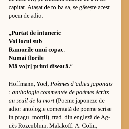
ca­pi­tat. Ata­șat de tolba sa, se gă­sește acest
poem de adio:
„
Pur­tat de în­tu­ne­ric
Voi lo­cui sub
Ra­mu­rile unui co­pac.
Nu­mai flo­rile
Mă vo[r] primi di­sea­ră.
“
Hoffmann, Yo­el,
Poè­mes d’a­dieu ja­po­nais
: an­tho­lo­gie com­men­tée de poè­mes écrits
au se­uil de la mort
(Po­eme ja­po­neze de
adio: an­to­lo­gie co­men­tată de po­eme scrise
în pra­gul mor­ții), trad. din en­gleză de Ag­
nès Ro­zen­blum, Ma­la­koff: A. Co­lin,