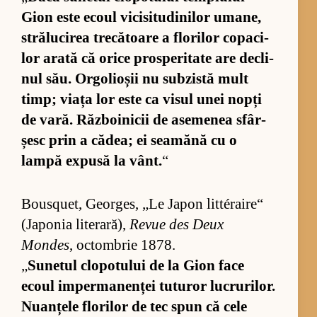
Gion este ecoul vi­ci­si­tu­di­ni­lor uma­ne,
stră­lu­ci­rea tre­că­toare a flo­ri­lor co­pa­ci­
lor arată că orice pros­pe­ri­tate are de­cli­
nul său. Or­go­li­o­șii nu sub­zistă mult
timp; viața lor este ca vi­sul unei nopți
de va­ră. Răz­bo­i­ni­cii de ase­me­nea sfâr­
șesc prin a că­dea; ei sea­mănă cu o
lampă ex­pusă la vânt.
“
Bo­us­qu­et, Ge­or­ges, „Le Ja­pon lit­térai­re“
(Ja­po­nia li­te­ra­ră),
Re­vue des Deux
Mondes
, oc­tom­brie 1878.
„
Su­ne­tul clo­po­tu­lui de la Gion face
ecoul im­per­ma­nen­ței tu­tu­ror lu­cru­ri­lor.
Nu­an­țele flo­ri­lor de tec spun că cele