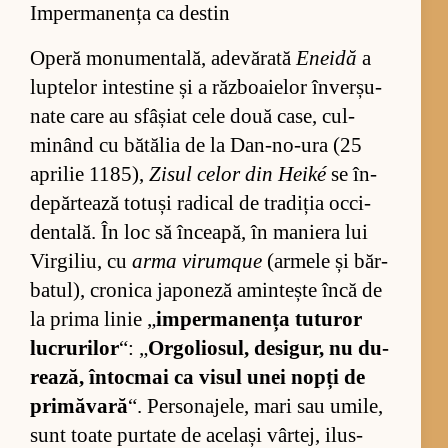
Impermanența ca destin
Operă mo­nu­men­ta­lă, ade­vă­rată
Eneidă
a
lup­te­lor in­tes­tine și a răz­bo­a­ie­lor în­ver­șu­
nate care au sfâșiat cele două ca­se, cul­
minând cu bă­tă­lia de la Dan-no-ura (25
apri­lie 1185),
Zi­sul ce­lor din Heiké
se în­
de­păr­tează to­tuși ra­di­cal de tra­di­ția oc­ci­
den­ta­lă. În loc să în­cea­pă, în ma­niera lui
Vir­gi­liu, cu
arma vi­rum­que
(ar­mele și băr­
ba­tul), cro­nica ja­po­neză amin­tește încă de
la prima li­nie „
im­per­ma­nența tu­tu­ror
lu­cru­ri­lor
“: „
Or­go­li­o­sul, de­si­gur, nu du­
re­a­ză, în­toc­mai ca vi­sul unei nopți de
pri­mă­vară
“. Per­so­na­je­le, mari sau umi­le,
sunt toate pur­tate de ace­lași vâr­tej, ilus­