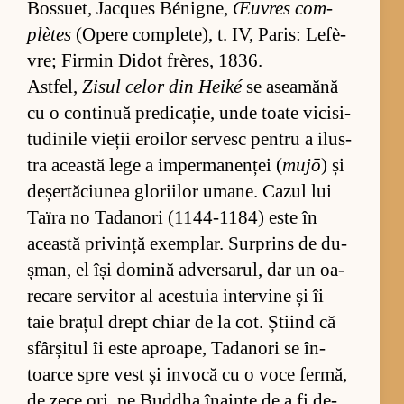
Bos­su­et, Jac­ques Bé­nig­ne,
Œu­vres com­
plètes
(O­pere com­ple­te), t. IV, Pa­ris: Le­fè­
vre; Fir­min Di­dot frères, 1836.
Ast­fel,
Zi­sul ce­lor din Heiké
se asea­mănă
cu o con­ti­nuă pre­di­ca­ție, unde toate vi­ci­si­
tu­di­nile vie­ții ero­i­lor ser­vesc pen­tru a ilus­
tra această lege a im­per­ma­nen­ței (
mujō
) și
de­șer­tă­ciu­nea glo­ri­i­lor uma­ne. Ca­zul lui
Ta­ïra no Ta­da­nori (1144-1184) este în
această pri­vință exem­plar. Sur­prins de du­
ș­man, el își do­mină ad­ver­sa­rul, dar un oa­
re­care ser­vi­tor al aces­tuia in­ter­vine și îi
taie bra­țul drept chiar de la cot. Ști­ind că
sfâr­și­tul îi este aproa­pe, Ta­da­nori se în­
toarce spre vest și in­vocă cu o voce fer­mă,
de zece ori, pe Bu­d­dha îna­inte de a fi de­