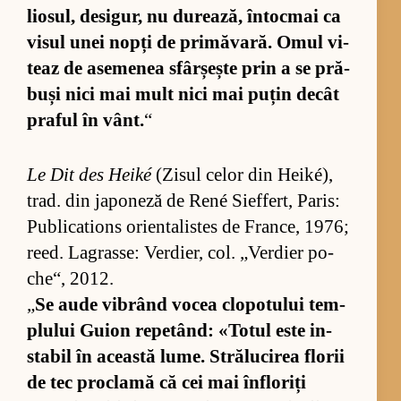
li­o­sul, de­si­gur, nu du­re­a­ză, în­toc­mai ca
vi­sul unei nopți de pri­mă­va­ră. Omul vi­
teaz de ase­me­nea sfâr­șește prin a se pră­
buși nici mai mult nici mai pu­țin de­cât
pra­ful în vânt.
“
Le Dit des Heiké
(Zi­sul ce­lor din Hei­ké),
trad. din ja­po­neză de René Si­effert, Pa­ris:
Pu­bli­ca­tions orien­ta­lis­tes de Fran­ce, 1976;
re­ed. La­gras­se: Ver­di­er, col. „Ver­dier po­
che“, 2012.
„
Se aude vi­brând vo­cea clo­po­tu­lui tem­
plu­lui Gu­ion re­pe­tând: «To­tul este in­
sta­bil în această lu­me. Stră­lu­ci­rea flo­rii
de tec pro­clamă că cei mai în­flo­riți