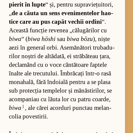
pie­rit în lupte
“ și, pen­tru su­pra­vie­țu­i­to­ri,
„
de a că­uta un sens eve­ni­men­te­lor hao­
tice care au pus ca­păt ve­chii or­dini
“.
Această func­ție re­ve­nea „că­lu­gă­ri­lor cu
biwa
“ (
biwa hōshi
sau
biwa bōzu
), niște
aezi în ge­ne­ral or­bi. Ase­mă­nă­tori tru­ba­du­
ri­lor noș­tri de al­tă­da­tă, ei stră­bă­teau ța­ra,
de­clamând cu o voce cân­tă­toare fap­tele
îna­lte ale tre­cu­tu­lui. Îm­bră­cați în­tr-o rasă
mo­na­ha­lă, fără în­do­ială pen­tru a se plasa
sub pro­tec­ția tem­ple­lor și mă­năs­ti­ri­lor, se
acom­pa­niau cu lă­uta lor cu pa­tru coar­de,
1
biwa
, ale că­rei acor­duri punc­tau me­lan­
co­lia po­ves­ti­rii.