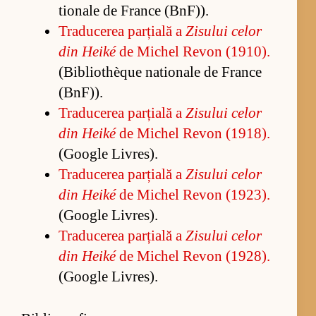
tio­nale de France (BnF)).
Tra­du­ce­rea par­ți­ală a
Zi­su­lui ce­lor
din Heiké
de Mi­chel Re­von (1910).
(Bi­bli­othèque na­tio­nale de France
(BnF)).
Tra­du­ce­rea par­ți­ală a
Zi­su­lui ce­lor
din Heiké
de Mi­chel Re­von (1918).
(Go­o­gle Li­vres).
Tra­du­ce­rea par­ți­ală a
Zi­su­lui ce­lor
din Heiké
de Mi­chel Re­von (1923).
(Go­o­gle Li­vres).
Tra­du­ce­rea par­ți­ală a
Zi­su­lui ce­lor
din Heiké
de Mi­chel Re­von (1928).
(Go­o­gle Li­vres).