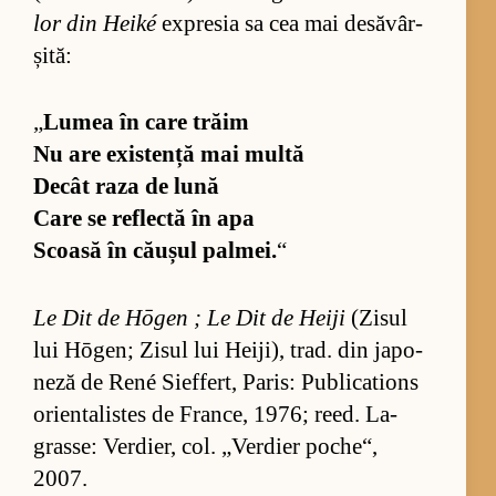
lor din Heiké
ex­pre­sia sa cea mai de­să­vâr­
și­tă:
„
Lu­mea în care trăim
Nu are exis­tență mai multă
De­cât raza de lună
Care se re­flectă în apa
Scoasă în că­u­șul pal­mei.
“
Le Dit de Hōgen ; Le Dit de Heiji
(Zi­sul
lui Hōgen; Zi­sul lui Hei­ji), trad. din ja­po­
neză de René Si­effert, Pa­ris: Pu­bli­ca­tions
orien­ta­lis­tes de Fran­ce, 1976; re­ed. La­
gras­se: Ver­di­er, col. „Ver­dier po­che“,
2007.