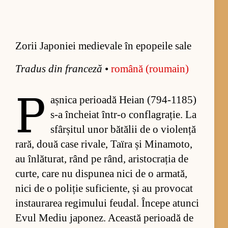
Zorii Japoniei medievale în epopeile sale
Tra­dus din fran­ceză
•
ro­mână (ro­u­main)
P
aș­nica pe­ri­oadă He­ian (794-1185)
s-a în­che­iat în­tr-o con­fla­gra­ție. La
sfâr­și­tul unor bă­tă­lii de o vi­o­lență
ra­ră, două case ri­va­le, Ta­ïra și Mi­na­mo­to,
au în­lă­tu­rat, rând pe rând, aris­to­cra­ția de
cur­te, care nu dis­pu­nea nici de o ar­ma­tă,
nici de o po­li­ție su­fi­cien­te, și au pro­vo­cat
in­sta­u­ra­rea re­gi­mu­lui fe­u­dal. În­cepe atunci
Evul Me­diu ja­po­nez. Această pe­ri­oadă de