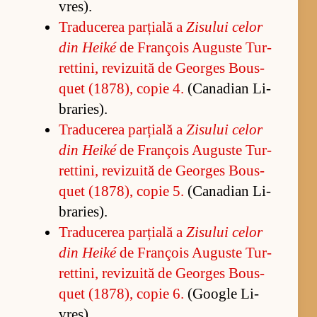
vres).
Tra­du­ce­rea par­ți­ală a
Zi­su­lui ce­lor
din Heiké
de François Au­guste Tur­
ret­ti­ni, re­vi­zu­ită de Ge­or­ges Bo­us­
quet (1878), co­pie 4.
(Can­a­dian Li­
bra­ries).
Tra­du­ce­rea par­ți­ală a
Zi­su­lui ce­lor
din Heiké
de François Au­guste Tur­
ret­ti­ni, re­vi­zu­ită de Ge­or­ges Bo­us­
quet (1878), co­pie 5.
(Can­a­dian Li­
bra­ries).
Tra­du­ce­rea par­ți­ală a
Zi­su­lui ce­lor
din Heiké
de François Au­guste Tur­
ret­ti­ni, re­vi­zu­ită de Ge­or­ges Bo­us­
quet (1878), co­pie 6.
(Go­o­gle Li­
vres).