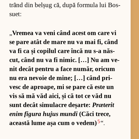
trând din bel­șug că, după for­mula lui Bos­
su­et:
„
Vre­mea va veni când acest om care vi
se pare atât de mare nu va mai fi, când
va fi ca și co­pi­lul care încă nu s-a năs­
cut, când nu va fi ni­mic. […] Nu am ve­
nit de­cât pen­tru a face nu­măr, ori­cum
nu era ne­voie de mi­ne; […] când pri­
vesc de aproa­pe, mi se pare că este un
vis să mă văd ai­ci, și că tot ce văd nu
sunt de­cât si­mu­la­cre de­șar­te:
Præte­rit
enim fi­gura hu­jus mundi
(Căci tre­ce,
5
această lume așa cum o ve­dem)
“.