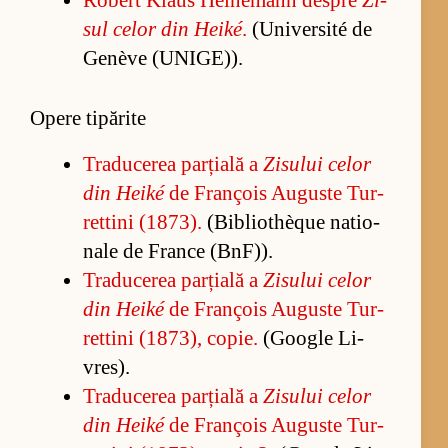
sul ce­lor din Heiké
.
(U­ni­ver­sité de
Genève (U­NI­GE)).
Opere tipărite
Tra­du­ce­rea par­ți­ală a
Zi­su­lui ce­lor
din Heiké
de François Au­guste Tur­
ret­tini (1873).
(Bi­bli­othèque na­tio­
nale de France (BnF)).
Tra­du­ce­rea par­ți­ală a
Zi­su­lui ce­lor
din Heiké
de François Au­guste Tur­
ret­tini (1873), co­pie.
(Go­o­gle Li­
vres).
Tra­du­ce­rea par­ți­ală a
Zi­su­lui ce­lor
din Heiké
de François Au­guste Tur­