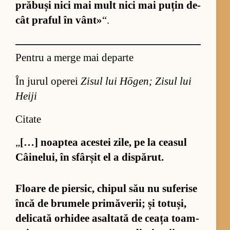
pră­buși nici mai mult nici mai pu­țin de­
cât pra­ful în vânt»
“.
Pentru a merge mai departe
În jurul operei
Zisul lui Hōgen; Zisul lui
Heiji
Citate
„
[…] noap­tea aces­tei zi­le, pe la cea­sul
Câi­ne­lui, în sfâr­șit el a dis­pă­rut.
Floare de pier­sic, chi­pul său nu su­fe­rise
încă de bru­mele pri­mă­ve­rii; și to­tuși,
de­li­cată or­hi­dee asal­tată de ceața toam­