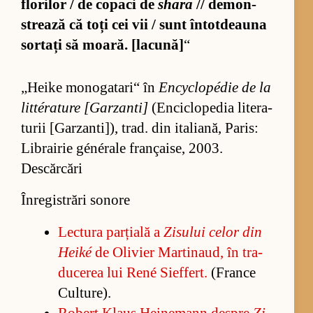
flo­ri­lor / de co­paci de
shara
// de­mon­
stre­ază că toți cei vii / sunt în­tot­dea­una
sor­tați să moa­ră. [la­cu­nă]
“
„Heike mo­no­ga­ta­ri“ în
En­cy­clo­pédie de la
lit­téra­ture [Gar­zan­ti]
(En­ci­clo­pe­dia li­te­ra­
tu­rii [Gar­zan­ti­]), trad. din ita­li­a­nă, Pa­ris:
Li­brai­rie générale françai­se, 2003.
Descărcări
Înregistrări sonore
Lec­tura par­ți­ală a
Zi­su­lui ce­lor din
Heiké
de Oli­vier Mar­ti­na­ud, în tra­
du­ce­rea lui René Si­effert.
(France
Cul­tu­re).
Ro­bert Klaus He­i­ne­mann des­pre
Zi­