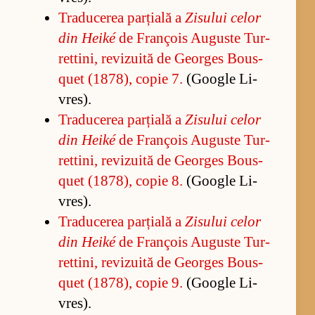
Tra­du­ce­rea par­ți­ală a
Zi­su­lui ce­lor
din Heiké
de François Au­guste Tur­
ret­ti­ni, re­vi­zu­ită de Ge­or­ges Bo­us­
quet (1878), co­pie 7.
(Go­o­gle Li­
vres).
Tra­du­ce­rea par­ți­ală a
Zi­su­lui ce­lor
din Heiké
de François Au­guste Tur­
ret­ti­ni, re­vi­zu­ită de Ge­or­ges Bo­us­
quet (1878), co­pie 8.
(Go­o­gle Li­
vres).
Tra­du­ce­rea par­ți­ală a
Zi­su­lui ce­lor
din Heiké
de François Au­guste Tur­
ret­ti­ni, re­vi­zu­ită de Ge­or­ges Bo­us­
quet (1878), co­pie 9.
(Go­o­gle Li­
vres).