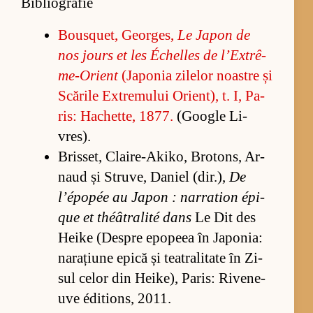
Bibliografie
Bo­us­qu­et, Ge­or­ges,
Le Ja­pon de
nos jo­urs et les Échel­les de l’Ex­trê­
me-O­rient
(Ja­po­nia zi­le­lor noas­tre și
Scă­rile Ex­tre­mu­lui Orien­t), t. I, Pa­
ris: Ha­chet­te, 1877.
(Go­o­gle Li­
vres).
Bris­set, Clai­re-A­ki­ko, Bro­tons, Ar­
naud și Stru­ve, Da­niel (dir.),
De
l’épo­pée au Ja­pon : nar­ra­tion épi­
que et théâ­tra­lité dans
Le Dit des
Heike (Des­pre epo­peea în Ja­po­nia:
na­ra­țiune epică și tea­tra­li­tate în Zi­
sul ce­lor din Hei­ke), Pa­ris: Ri­ve­ne­
uve édi­tions, 2011.