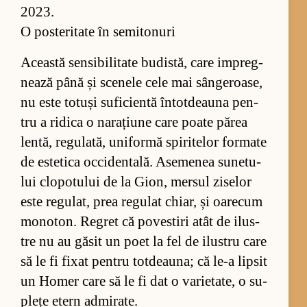
2023.
O posteritate în semitonuri
Această sen­si­bi­li­tate bu­dis­tă, care im­preg­
ne­ază până și sce­nele cele mai sân­ge­roa­se,
nu este to­tuși su­fi­cientă în­tot­dea­una pen­
tru a ri­dica o na­ra­țiune care poate pă­rea
len­tă, re­gu­la­tă, uni­formă spi­ri­te­lor for­mate
de es­te­tica oc­ci­den­ta­lă. Ase­me­nea su­ne­tu­
lui clo­po­tu­lui de la Gion, mer­sul zi­se­lor
este re­gu­lat, prea re­gu­lat chiar, și oa­re­cum
mo­no­ton. Re­gret că po­ves­tiri atât de ilus­
tre nu au gă­sit un poet la fel de ilus­tru care
să le fi fi­xat pen­tru tot­dea­u­na; că le-a lip­sit
un Ho­mer care să le fi dat o va­ri­e­ta­te, o su­
plețe etern ad­mi­ra­te.