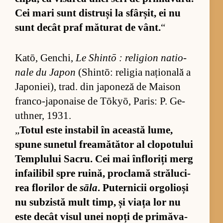
Cei mari sunt dis­truși la sfâr­șit, ei nu
sunt de­cât praf mă­tu­rat de vânt.
“
Ka­tō, Gen­chi,
Le Shintō : re­li­gion na­tio­
nale du Ja­pon
(Shin­tō: re­li­gia na­țio­nală a
Ja­po­ni­ei), trad. din ja­po­neză de Mai­son
fran­co-ja­po­naise de Tōkyō, Pa­ris: P. Ge­
uth­ner, 1931.
„
To­tul este in­sta­bil în această lu­me,
spune su­ne­tul fre­a­mă­tă­tor al clo­po­tu­lui
Tem­plu­lui Sa­cru. Cei mai în­flo­riți merg
in­fa­i­li­bil spre ru­i­nă, pro­clamă stră­lu­ci­
rea flo­ri­lor de
sāla
. Pu­ter­ni­cii or­go­li­oși
nu sub­zistă mult timp, și viața lor nu
este de­cât vi­sul unei nopți de pri­mă­va­