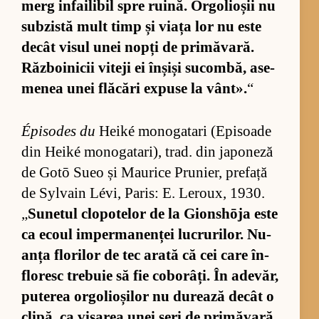
merg in­fa­i­li­bil spre ru­i­nă. Or­go­li­o­șii nu
sub­zistă mult timp și viața lor nu este
de­cât vi­sul unei nopți de pri­mă­va­ră.
Răz­bo­i­ni­cii vi­teji ei în­șiși su­com­bă, ase­
me­nea unei flă­cări ex­puse la vân­t».
“
Épi­so­des du
Heiké mo­no­ga­tari (E­pi­soade
din Heiké mo­no­ga­ta­ri), trad. din ja­po­neză
de Gotō Sueo și Ma­u­rice Pru­ni­er, pre­față
de Syl­vain Lévi, Pa­ris: E. Le­ro­ux, 1930.
„
Su­ne­tul clo­po­te­lor de la Gion­shōja este
ca ecoul im­per­ma­nen­ței lu­cru­ri­lor. Nu­
anța flo­ri­lor de tec arată că cei care în­
flo­resc tre­buie să fie co­bo­râți. În ade­văr,
pu­te­rea or­go­li­o­și­lor nu du­re­ază de­cât o
cli­pă, ca vi­sa­rea unei seri de pri­mă­va­ră.