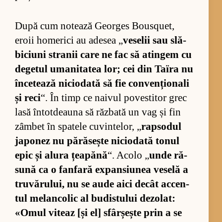
După cum no­tează Ge­or­ges Bo­us­qu­et,
eroii ho­me­rici au ade­sea „
ve­se­lii sau slă­
bi­ciuni stra­nii care ne fac să atin­gem cu
de­ge­tul uma­ni­ta­tea lor; cei din Ta­ïra nu
în­ce­tează nici­o­dată să fie con­ven­țio­nali
și reci
“. În timp ce nai­vul po­ves­ti­tor grec
lasă în­tot­dea­una să răz­bată un vag și fin
zâm­bet în spa­tele cu­vin­te­lor, „
rap­so­dul
ja­po­nez nu pă­ră­sește nici­o­dată to­nul
epic și alura țe­a­pănă
“. Acolo „
unde ră­
sună ca o fan­fară ex­pansiu­nea ve­selă a
tru­vă­ru­lui, nu se aude aici de­cât ac­cen­
tul me­lan­co­lic al bu­dis­tu­lui de­zo­lat:
«O­mul vi­teaz [și el] sfâr­șește prin a se