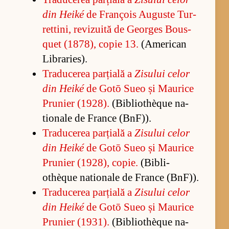
din Heiké
de François Au­guste Tur­
ret­ti­ni, re­vi­zu­ită de Ge­or­ges Bo­us­
quet (1878), co­pie 13.
(A­me­ri­can
Li­bra­ries).
Tra­du­ce­rea par­ți­ală a
Zi­su­lui ce­lor
din Heiké
de Gotō Sueo și Ma­u­rice
Pru­nier (1928).
(Bi­bli­othèque na­
tio­nale de France (BnF)).
Tra­du­ce­rea par­ți­ală a
Zi­su­lui ce­lor
din Heiké
de Gotō Sueo și Ma­u­rice
Pru­nier (1928), co­pie.
(Bi­bli­
othèque na­tio­nale de France (BnF)).
Tra­du­ce­rea par­ți­ală a
Zi­su­lui ce­lor
din Heiké
de Gotō Sueo și Ma­u­rice
Pru­nier (1931).
(Bi­bli­othèque na­