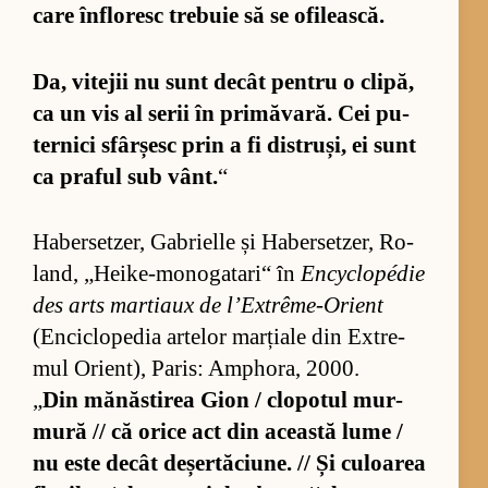
care în­flo­resc tre­buie să se ofi­leas­că.
Da, vi­te­jii nu sunt de­cât pen­tru o cli­pă,
ca un vis al se­rii în pri­mă­va­ră. Cei pu­
ter­nici sfâr­șesc prin a fi dis­tru­și, ei sunt
ca pra­ful sub vânt.
“
Ha­ber­set­zer, Ga­brielle și Ha­ber­set­zer, Ro­
land, „Hei­ke-mo­no­ga­ta­ri“ în
En­cy­clo­pédie
des arts mar­ti­aux de l’Ex­trê­me-O­rient
(En­ci­clo­pe­dia ar­te­lor mar­ți­ale din Ex­tre­
mul Orien­t), Pa­ris: Am­pho­ra, 2000.
„
Din mă­năs­ti­rea Gion / clo­po­tul mur­
mură // că orice act din această lume /
nu este de­cât de­șer­tă­ciu­ne. // Și cu­loa­rea