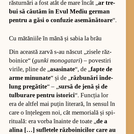
răs­tur­nări a fost atât de mare în­cât „
ar tre­
bui să că­u­tăm în Evul Me­diu ger­man
pen­tru a găsi o con­fu­zie ase­mă­nă­toare
“.
Cu mătăniile în mână și sabia la brâu
Din această zarvă s-au năs­cut „zi­sele răz­
bo­i­ni­ce“ (
gu­nki mo­no­ga­tari
) – po­ves­tiri
vi­ri­le, pline de „
asasinate
“, de „
fapte de
arme mi­nu­nate
“ și de „
răz­bu­nări în­de­
lung pre­gă­tite
“ – „
sursă de jenă și de
tul­bu­rare pen­tru is­to­rici
“. Func­ția lor
era de alt­fel mai pu­țin li­te­ra­ră, în sen­sul în
care o în­țe­le­gem noi, cât me­mo­ri­ală și spi­
ri­tu­a­lă: era vorba îna­inte de toate „
de a
alina […] su­fle­tele răz­bo­i­ni­ci­lor care au