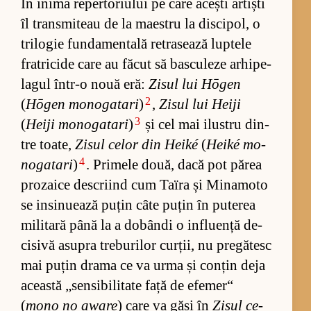
În inima re­per­to­ri­u­lui pe care acești ar­tiști
îl trans­mi­teau de la ma­es­tru la dis­ci­pol, o
tri­lo­gie fun­damen­tală re­tra­sează lup­tele
fra­tri­cide care au fă­cut să bas­cu­leze ar­hi­pe­
la­gul în­tr-o nouă eră:
Zi­sul lui Hōgen
2
(
Hōgen mo­no­ga­tari
)
,
Zi­sul lui Heiji
3
(
Heiji mo­no­ga­tari
)
și cel mai ilus­tru din­
tre toa­te,
Zi­sul ce­lor din Heiké
(
Heiké mo­
4
no­ga­tari
)
. Pri­mele do­uă, dacă pot pă­rea
pro­zaice des­cri­ind cum Ta­ïra și Mi­na­moto
se in­si­nu­e­ază pu­țin câte pu­țin în pu­te­rea
mi­li­tară până la a do­bândi o in­flu­ență de­
ci­sivă asu­pra tre­bu­ri­lor cur­ții, nu pre­gă­tesc
mai pu­țin drama ce va urma și con­țin deja
această „sen­si­bi­li­tate față de efe­mer“
(
mono no aware
) care va găsi în
Zi­sul ce­