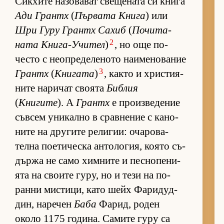
Сик­хите на­зо­ва­ват све­ще­ната си книга
Ади Грантх
(
Пър­вата Книга
) или
Шри Гуру Грантх Са­хиб
(
По­чи­та­
2
ната Кни­га-У­чи­тел
)
, но още по-
често с не­оп­ре­де­ле­ното на­и­ме­но­ва­ние
3
Грантх
(
Книгата
)
, както и хрис­ти­я­
ните на­ри­чат сво­ята
Библия
(
Книгите
). А
Грантх
е про­из­ве­де­ние
съв­сем уни­кално в срав­не­ние с ка­но­
ните на дру­гите ре­ли­гии: оча­ро­ва­
телна по­е­ти­ческа ан­то­ло­гия, ко­ято съ­
държа не само хим­ните и пес­но­пе­ни­
ята на сво­ите гу­ру, но и тези на по-
ранни мис­ти­ци, като шейх Фа­ри­дуд­
дин, на­ре­чен
Баба
Фа­рид, ро­ден
около 1175 го­ди­на. Са­мите гуру са