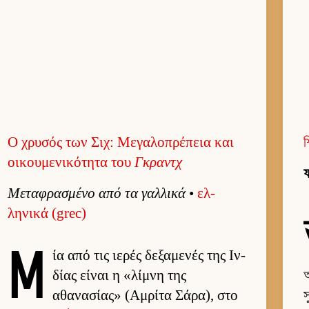
Ο χρυσός των Σιχ: Μεγαλοπρέπεια και
শ
οικουμενικότητα του
Γκραντχ
ফ
Μεταφρασμένο από τα γαλ­λικά
•
ελ­
ληνικά (grec)
Μ
ία από τις ιε­ρές δεξαμενές της Ιν­
δίας εί­ναι η «λίμνη της
অ
αθανασίας» (Αμ­ρίτα Σάρα), στο
স