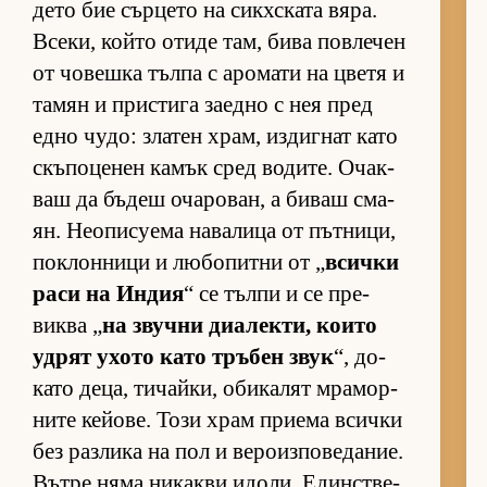
дето бие сър­цето на сик­х­с­ката вя­ра.
Все­ки, който отиде там, бива пов­ле­чен
от чо­вешка тълпа с аро­мати на цветя и
та­мян и прис­тига за­едно с нея пред
едно чу­до: зла­тен храм, из­диг­нат като
скъ­по­це­нен ка­мък сред во­ди­те. Очак­
ваш да бъ­деш оча­ро­ван, а би­ваш сма­
ян. Не­о­пи­су­ема на­ва­лица от път­ни­ци,
пок­лон­ници и лю­бо­питни от „
всички
раси на Ин­дия
“ се тълпи и се пре­
виква „
на звучни ди­а­лек­ти, ко­ито
уд­рят ухото като тръ­бен звук
“, до­
като де­ца, ти­чай­ки, оби­ка­лят мра­мор­
ните ке­йо­ве. Този храм при­ема всички
без раз­лика на пол и ве­ро­из­по­ве­да­ние.
Вътре няма ни­какви идо­ли. Един­с­т­ве­