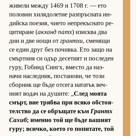
жи­вели между 1469 и 1708 г. — ето
по­ло­вин хи­ля­до­ле­тие раз­п­ръс­ната ин­
дийска по­е­зия, чи­ето неп­ре­къс­нато ре­
ци­ти­ране (
ак­ханд патх
) изис­ква два
дни и две нощи от
грантхи
, сме­нящи
се един друг без по­чив­ка. Ето защо на
смър­т­ния си одър де­се­тият и пос­ле­ден
гу­ру, Го­бинд Син­гх, вместо да наз­
начи нас­лед­ник, пос­та­но­ви, че този
сбор­ник ще бъде от­сега на­та­тък веч­
ният во­дач на ду­ши­те: „
След мо­ята
смърт, вие трябва при всяко об­с­то­я­
тел­с­тво да се об­ръ­щате към
Грантх
Са­хиб
; именно той ще бъде ва­шият
гу­ру; всич­ко, ко­ето го по­пи­та­те, той