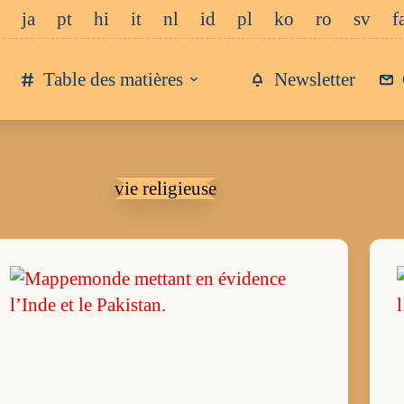
ja
pt
hi
it
nl
id
pl
ko
ro
sv
f
Table des matières
Newsletter
vie religieuse