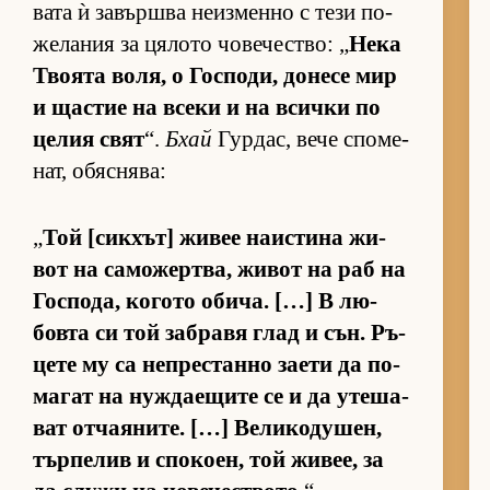
вата ѝ за­вър­шва не­из­менно с тези по­
же­ла­ния за ця­лото чо­ве­чес­т­во: „
Нека
Тво­ята во­ля, о Гос­по­ди, до­несе мир
и щас­тие на всеки и на всички по
це­лия свят
“.
Бхай
Гур­дас, вече спо­ме­
нат, обяс­ня­ва:
„
Той [сик­хът] жи­вее на­ис­тина жи­
вот на са­мо­жер­т­ва, жи­вот на раб на
Гос­по­да, ко­гото оби­ча. […] В лю­
бовта си той заб­равя глад и сън. Ръ­
цете му са неп­рес­танно за­ети да по­
ма­гат на нуж­да­е­щите се и да уте­ша­
ват от­ча­я­ни­те. […] Ве­ли­ко­ду­шен,
тър­пе­лив и спо­ко­ен, той жи­вее, за