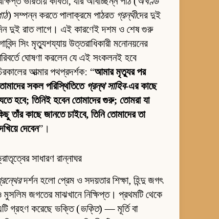
িক্ষিপ্ত ভারতীয় কবিতা, যার অবিচ্ছিন্ন পাঠ (
অখণ্ড
পাঠ
) সম্পন্ন করতে পালাক্রমে পাঠরত
গ্রন্থী
দের দুই
িন দুই রাত লাগে। এই কারণেই দশম ও শেষ গুরু
োবিন্দ সিং মৃত্যুশয্যায় উত্তরাধিকারী মনোনয়নের
রিবর্তে ঘোষণা করলেন যে এই সংকলনই হবে
িরকালের আত্মার পথপ্রদর্শক: “
আমার মৃত্যুর পর
তোমাদের সকল পরিস্থিতিতে
গ্রন্থ সাহিব
-এর কাছে
েতে হবে; তিনিই হবেন তোমাদের গুরু; তোমরা যা
িছু তাঁর কাছে জানতে চাইবে, তিনি তোমাদের তা
েখিয়ে দেবেন
”।
্রাতৃত্বের সাধারণ রান্নাঘর
্রন্থের
দর্শন হলো প্রেম ও সদয়তার শিক্ষা, হিন্দু জগৎ
 মুসলিম জগতের মাঝখানে নিক্ষিপ্ত। প্রথমটি থেকে
টি গ্রহণ করেছে ভক্তি (
ভক্তি
) — মূর্তি বা