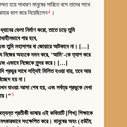
ম্মত হয়ে সাধারণ মানুষের সারিতে বসে তাদের সাথে
4
হার ভাগ করে নিয়েছিলেন
।
“
ধ্যানের ভেলা নির্মাণ করো, তাতে চড়ে তুমি
াধাহীনভাবে পার হবে,
বং তুমি মহাসাগর বা জোয়ারে আটকাবে না। […]
যে নিজের অহংকে দমন করে, ’আমি’-কে ত্যাগ করে
বং এভাবে নিজেকে সুন্দর করে। […]
দি প্রভুর সাথে সত্যিই মিলিত হওয়া যায়, তবে আর
িচ্ছেদ হয় না।
খন যাওয়া-আসা শেষ হয়, এবং সর্বত্র প্রভুকে দেখা
5
যায়।”
ত্যন্ত প্রতীকী ভাষায় এই কবিতাটি [শিখ] শিক্ষাকে
মৎকারভাবে সংক্ষেপিত করে। মানুষের অহং (
হউমৈ
,