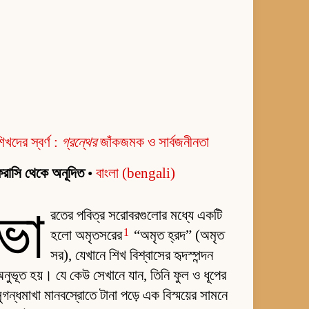
িখদের স্বর্ণ :
গ্রন্থের
জাঁকজমক ও সার্বজনীনতা
রাসি থেকে অনূদিত
•
বাংলা (bengali)
ভা
রতের পবিত্র সরোবরগুলোর মধ্যে একটি
1
হলো অমৃতসরের
“অমৃত হ্রদ” (অমৃত
সর), যেখানে শিখ বিশ্বাসের হৃদস্পন্দন
নুভূত হয়। যে কেউ সেখানে যান, তিনি ফুল ও ধূপের
ুগন্ধমাখা মানবস্রোতে টানা পড়ে এক বিস্ময়ের সামনে