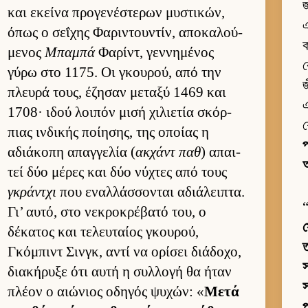
জ
και εκείνα προγενέστερων μυστικών,
এ
όπως ο σεΐχης Φαριντου­ντίν, αποκαλού­
ক
μενος
Μπαμπά
Φαρίντ, γεν­νημένος
ক
γύρω στο 1175. Οι γκου­ρού, από την
জ
πλευρά τους, έζησαν μεταξύ 1469 και
এ
1708· ιδού λοι­πόν μισή χιλιε­τία σκόρ­
শ
πιας ιν­δικής ποί­ησης, της οποίας η
প
αδιάκοπη απαγ­γελία (
ακ­χάντ παθ
) απαι­
τεί δύο μέρες και δύο νύχτες από τους
γκράντχι
που εναλ­λάσ­σονται αδιάλει­πτα.
Γι’ αυ­τό, στο νεκροκρέβατό του, ο
স
δέκατος και τελευ­ταίος γκου­ρού,
ত
Γκόμπιντ Σιν­γκ, αντί να ορίσει διάδοχο,
স
δια­κήρυξε ότι αυτή η συλ­λογή θα ήταν
স
πλέον ο αιώνιος οδηγός ψυχών: «
Μετά
প