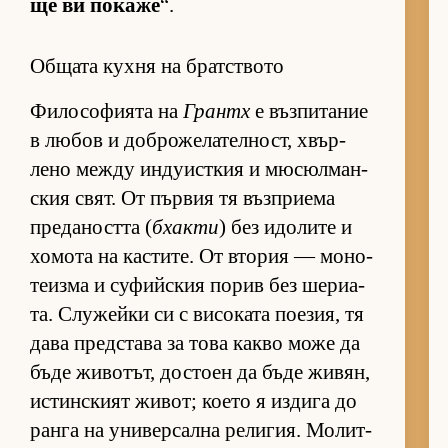
ще ви по­каже
“.
Общата кухня на братството
Фи­ло­со­фи­ята на
Грантх
е въз­пи­та­ние
в лю­бов и доб­ро­же­ла­тел­ност, хвър­
лено между ин­ду­ис­т­кия и мю­сюл­ман­
с­кия свят. От пър­вия тя въз­п­ри­ема
пре­да­ността (
бхакти
) без идо­лите и
хо­мота на кас­ти­те. От вто­рия — мо­но­
те­изма и су­фийс­кия по­рив без ше­ри­а­
та. Слу­жейки си с ви­со­ката по­е­зия, тя
дава пред­с­тава за това какво може да
бъде жи­во­тът, дос­тоен да бъде жи­вян,
ис­тин­с­кият жи­вот; ко­ето я из­дига до
ранга на уни­вер­сална ре­ли­гия. Мо­лит­