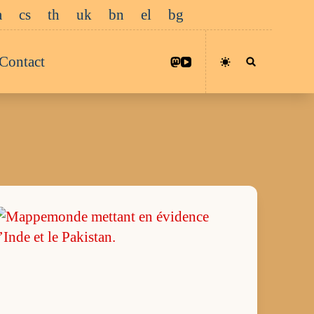
a
cs
th
uk
bn
el
bg
Contact