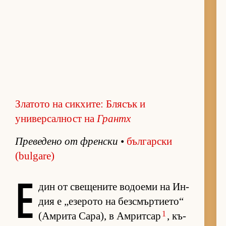
Златото на сикхите: Блясък и
универсалност на
Грантх
Пре­ве­дено от френ­ски
•
бъл­гар­ски
(bulgare)
Е
дин от све­ще­ните во­до­еми на Ин­
дия е „е­зе­рото на без­смър­ти­е­то“
1
(Ам­рита Са­ра), в Ам­рит­сар
, къ­