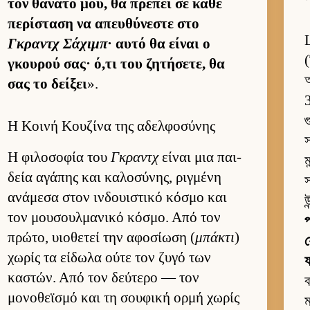
τον θάνατό μου, θα πρέπει σε κάθε
περίσταση να απευ­θύνεστε στο
Γκραντχ Σάχιμπ
· αυτό θα εί­ναι ο
(
γκου­ρού σας· ό,τι του ζητήσετε, θα
σας το δεί­ξει
».
গ
Η Κοινή Κουζίνα της αδελφοσύνης
স
Η φιλοσοφία του
Γκραντχ
εί­ναι μια παι­
ম
δεία αγάπης και καλοσύνης, ριγ­μένη
স
ανάμεσα στον ιν­δουι­στικό κόσμο και
উ
τον μου­σουλ­μανικό κόσμο. Από τον
প
πρώτο, υιο­θετεί την αφοσίωση (
μπάκτι
)
য
χωρίς τα εί­δωλα ούτε τον ζυγό των
য
καστών. Από τον δεύ­τερο — τον
ব
μονοθεϊσμό και τη σου­φική ορμή χωρίς
ম