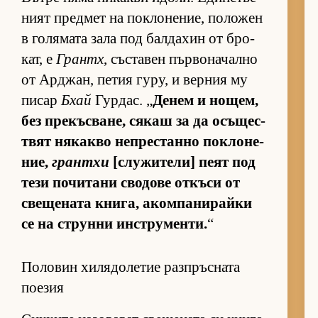
ният пред­мет на пок­ло­не­ние, по­ло­жен
в го­ля­мата зала под бал­да­хин от бро­
кат, е
Грантх
, със­та­вен пър­во­на­чално
от Ар­джан, пе­тия гу­ру, и вер­ния му
пи­сар
Бхай
Гур­дас. „
Де­нем и но­щем,
без пре­къс­ва­не, ся­каш за да осъ­щес­
т­вят ня­какво неп­рес­танно пок­ло­не­
ние,
грантхи
[слу­жи­те­ли] пеят под
тези по­чи­тани сво­дове от­къси от
све­ще­ната кни­га, аком­па­ни­райки
се на струнни ин­с­т­ру­мен­ти.
“
Половин хилядолетие разпръсната
поезия