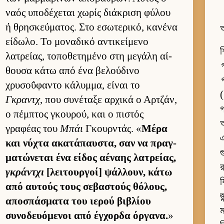
ναός υποδέχεται χωρίς διάκριση φύλου
ή θρησκεύ­ματος. Στο εσωτερικό, κανένα
অ
εί­δωλο. Το μοναδικό αντικεί­μενο
শ
λατρεί­ας, τοποθετημένο στη μεγάλη αί­
গ
θουσα κάτω από ένα βελού­δινο
গ
χρυσοΰφαντο κάλυμ­μα, εί­ναι το
(
Γκραντχ
, που συνέταξε αρ­χικά ο Αρ­τζάν,
গ
ο πέμ­πτος γκου­ρού, και ο πιστός
অ
γραφέας του
Μπάι
Γκουρ­ντάς. «
Μέρα
এ
και νύχτα ακατάπαυ­στα, σαν να πραγ­
গ
ματώνεται ένα εί­δος αέναης λατρεί­ας,
র
γκράντχι
[λει­τουρ­γοί] ψάλ­λουν, κάτω
য
από αυ­τούς τους σεβαστούς θόλους,
αποσπάσματα του ιε­ρού βιβλίου
ম
συνοδευόμενοι από έγ­χορδα όρ­γανα.
»