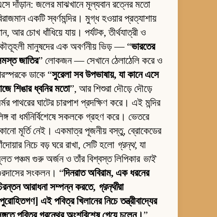
সে দাঁড়ান: জলের মাঝখানে মূল্যবান রত্নের মতো
িরাজমান একটি স্বর্ণমন্দির। মুগ্ধ হওয়ার প্রত্যাশায়
ান, আর চোখ ধাঁধিয়ে যায়। পর্যটক, তীর্থযাত্রী ও
ৌতূহলী মানুষদের এক অবর্ণনীয় ভিড় — “
ভারতের
সমস্ত জাতির
” লোকজন — সেখানে ঠেলাঠেলি করে ও
রস্পরকে ডাকে “
সুরেলা সব উপভাষায়, যা কানে এসে
াজে শিঙার ধ্বনির মতো
”, আর শিশুরা দৌড়ে দৌড়ে
র্মর পাথরের ঘাটের চারপাশ প্রদক্ষিণ করে। এই মন্দির
িঙ্গ বা ধর্মনির্বিশেষে সকলকে গ্রহণ করে। ভেতরে
োনো মূর্তি নেই। একমাত্র পূজনীয় বস্তু, ব্রোকেডের
াঁদোয়ার নিচে বড় ঘরে রাখা, সেটি হলো
গ্রন্থ
, যা
ূলত পঞ্চম গুরু অর্জন ও তাঁর বিশ্বস্ত লিপিকার
ভাই
গুরদাসের সংকলন। “
দিনরাত অবিরাম, এক ধরনের
িরন্তন আরাধনা সম্পন্ন করতে,
গ্রন্থী
রা
পুরোহিতগণ] এই পবিত্র খিলানের নিচে তন্ত্রীবাদ্যের
ঙ্গতে পবিত্র গ্রন্থের অংশবিশেষ গেয়ে চলেন।
”