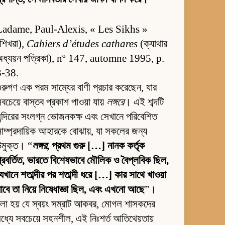
Ladame, Paul-Alexis, « Les Sikhs »
শিখরা),
Cahiers d’études cathares
(ক্যাথার
অধ্যয়ন পত্রিকা), nº 147, automne 1995, p.
3-38.
ুরুগণ এক পরম সাম্যের বাণী প্রচার করেছেন, যার
বচেয়ে বাস্তব প্রকাশ পাওয়া যায়
লঙ্গরে
। এই শব্দটি
ন্দিরের সংলগ্ন ভোজনকক্ষ এবং সেখানে পরিবেশিত
াম্প্রদায়িক আহারকে বোঝায়, যা সকলের জন্য
ন্মুক্ত। “
লঙ্গর
, প্রথম গুরু […] নানক কর্তৃক
্রবর্তিত, ভারতে বিশেষভাবে মৌলিক ও বৈপ্লবিক ছিল,
েখানে শতাব্দীর পর শতাব্দী ধরে […] কার সাথে খাওয়া
াবে তা নিয়ে নিষেধাজ্ঞা ছিল, এবং এখনো আছে
”।
লা হয় যে স্বয়ং সম্রাট আকবর, মোগল শাসকদের
ধ্যে সবচেয়ে সহনশীল, এই নিঃশর্ত আতিথেয়তায়