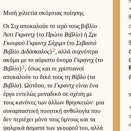
ব
Μισή χιλιετία σκόρπιας ποίησης
দ
Οι Σιχ αποκαλούν το ιερό τους βιβλίο
গ
Άντι Γκραντχ
(το
Πρώτο Βιβλίο
) ή
Σρι
প
Γκου­ρού Γκραντχ Σάχιμπ
(το
Σεβαστό
চ
2
Βιβλίο Διδάσκαλος
)
, αλλά συχνότερα
ακόμα με το αόριστο όνομα
Γκραντχ
(το
য
3
Βιβλίο
)
, όπως και οι χριστια­νοί
ক
αποκαλούν το δικό τους τη
Βίβλο
(τα
দ
Βιβλία
). Ωστόσο, το
Γκραντχ
εί­ναι ένα
έργο εντελώς μοναδικό σε σχέση με
ভ
τους κανόνες των άλ­λων θρησκειών: μια
গ
συναρ­παστική ποι­ητική αν­θολογία που
ও
δεν περιέχει μόνο τους ύμνους και τα
এ
ψαλ­μικά άσματα των γκου­ρού του, αλλά