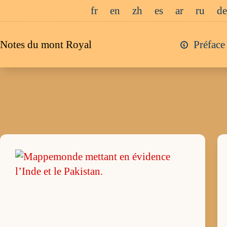
Passer
fr
en
zh
es
ar
ru
de
au
contenu
Notes du mont Royal
Préface