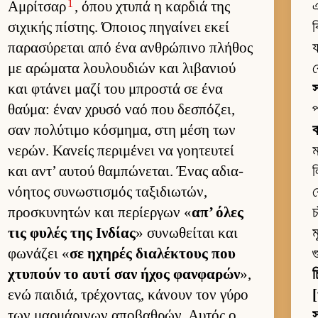
1
Αμ­ρίτσαρ
, όπου χτυπά η καρ­διά της
এ
σιχικής πίστης. Όποιος πηγαί­νει εκεί
ব
παρασύρεται από ένα αν­θρώπινο πλήθος
য
με αρώματα λου­λου­διών και λιβανιού
ক
και φτάνει μαζί του μπροστά σε ένα
θαύ­μα: έναν χρυσό ναό που δεσπόζει,
প
σαν πολύτιμο κόσμημα, στη μέση των
ব
νερών. Κανείς περιμένει να γοη­τευ­τεί
ম
και αντ’ αυ­τού θαμπώνεται. Ένας αδια­
ল
νόη­τος συνωστισμός ταξιδιω­τών,
ক
προσκυνητών και περίερ­γων «
απ’ όλες
চ
τις φυλές της Ιν­δίας
» συνωθεί­ται και
ম
φωνάζει «
σε ηχηρές δια­λέκτους που
χτυπούν το αυτί σαν ήχος φαν­φαρών
»,
চ
ενώ παι­διά, τρέχοντας, κάνουν τον γύρο
[
των μαρ­μάρινων αποβαθρών. Αυ­τός ο
স