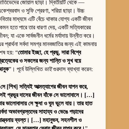
াতিভেদের জোয়াল ছাড়া। দ্বিতীয়টি থেকে —
কেশ্বরবাদ ও সুফি প্রেরণা, শরিয়া ছাড়া। উচ্চ
বিতার মাধ্যমে এটি বেঁচে থাকার যোগ্য একটি জীবন
েমন হতে পারে তার ধারণা দেয়, একটি সত্যিকারের
ীবন; যা একে সার্বজনীন ধর্মের মর্যাদায় উন্নীত করে।
র প্রার্থনা সর্বদা সমগ্র মানবজাতির জন্য এই কামনায়
েষ হয়: “
তোমার ইচ্ছা, হে প্রভু, সারা বিশ্বে
্রত্যেকের ও সকলের জন্য শান্তি ও সুখ বয়ে
আনুক
”। পূর্বে উল্লিখিত
ভাই
গুরদাস ব্যাখ্যা করেন:
“
সে [শিখ] সত্যিই আত্মত্যাগের জীবন যাপন করে,
েই প্রভুর দাসের জীবন যাঁকে সে ভালোবাসে। […]
ার ভালোবাসায় সে ক্ষুধা ও ঘুম ভুলে যায়। তার হাত
র্বদা অভাবগ্রস্তদের সাহায্য ও ভেঙে পড়াদের
ান্ত্বনায় ব্যস্ত। […] মহানুভব, সহনশীল ও
্রশান্ত, সে মানবতার সেবায় জীবন যাপন করে।
”