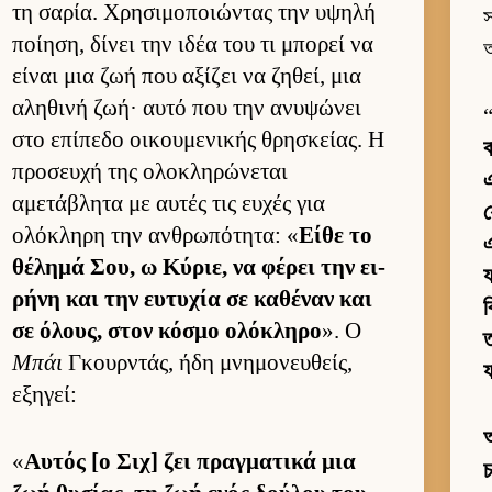
τη σαρία. Χρησιμοποιώντας την υψηλή
স
ποί­ηση, δίνει την ιδέα του τι μπορεί να
আ
εί­ναι μια ζωή που αξίζει να ζηθεί, μια
αληθινή ζωή· αυτό που την ανυψώνει
στο επίπεδο οι­κου­μενικής θρησκεί­ας. Η
ব
προσευχή της ολοκληρώνεται
এ
αμετάβλητα με αυ­τές τις ευ­χές για
ολόκληρη την αν­θρωπότητα: «
Είθε το
এ
θέλημά Σου, ω Κύριε, να φέρει την ει­
য
ρήνη και την ευ­τυχία σε καθέναν και
ব
σε όλους, στον κόσμο ολόκληρο
». Ο
ত
Μπάι
Γκουρ­ντάς, ήδη μνημονευ­θείς,
εξηγεί:
অ
«
Αυ­τός [ο Σιχ] ζει πραγ­ματικά μια
চ