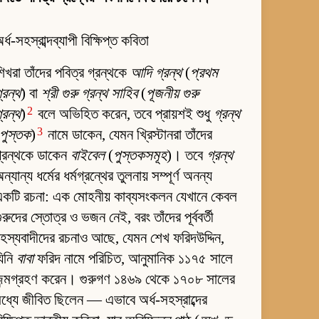
র্ধ-সহস্রাব্দব্যাপী বিক্ষিপ্ত কবিতা
িখরা তাঁদের পবিত্র গ্রন্থকে
আদি গ্রন্থ
(
প্রথম
্রন্থ
) বা
শ্রী গুরু গ্রন্থ সাহিব
(
পূজনীয় গুরু
2
্রন্থ
)
বলে অভিহিত করেন, তবে প্রায়শই শুধু
গ্রন্থ
3
পুস্তক
)
নামে ডাকেন, যেমন খ্রিস্টানরা তাঁদের
্রন্থকে ডাকেন
বাইবেল
(
পুস্তকসমূহ
)। তবে
গ্রন্থ
ন্যান্য ধর্মের ধর্মগ্রন্থের তুলনায় সম্পূর্ণ অনন্য
কটি রচনা: এক মোহনীয় কাব্যসংকলন যেখানে কেবল
ুরুদের স্তোত্র ও ভজন নেই, বরং তাঁদের পূর্ববর্তী
হস্যবাদীদের রচনাও আছে, যেমন শেখ ফরিদউদ্দিন,
িনি
বাবা
ফরিদ নামে পরিচিত, আনুমানিক ১১৭৫ সালে
জন্মগ্রহণ করেন। গুরুগণ ১৪৬৯ থেকে ১৭০৮ সালের
ধ্যে জীবিত ছিলেন — এভাবে অর্ধ-সহস্রাব্দের