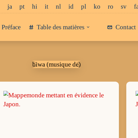
ja
pt
hi
it
nl
id
pl
ko
ro
sv
f
Préface
Table des matières
Contact
biwa (musique de)