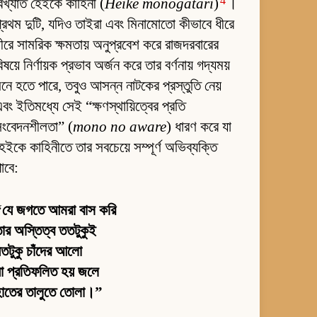
4
িখ্যাত হেইকে কাহিনী (
Heiké monogatari
)
।
্রথম দুটি, যদিও তাইরা এবং মিনামোতো কীভাবে ধীরে
ীরে সামরিক ক্ষমতায় অনুপ্রবেশ করে রাজদরবারের
িষয়ে নির্ণায়ক প্রভাব অর্জন করে তার বর্ণনায় গদ্যময়
নে হতে পারে, তবুও আসন্ন নাটকের প্রস্তুতি নেয়
বং ইতিমধ্যে সেই “ক্ষণস্থায়িত্বের প্রতি
সংবেদনশীলতা” (
mono no aware
) ধারণ করে যা
েইকে কাহিনীতে তার সবচেয়ে সম্পূর্ণ অভিব্যক্তি
াবে:
“যে জগতে আমরা বাস করি
ার অস্তিত্ব ততটুকুই
তটুকু চাঁদের আলো
া প্রতিফলিত হয় জলে
হাতের তালুতে তোলা।”