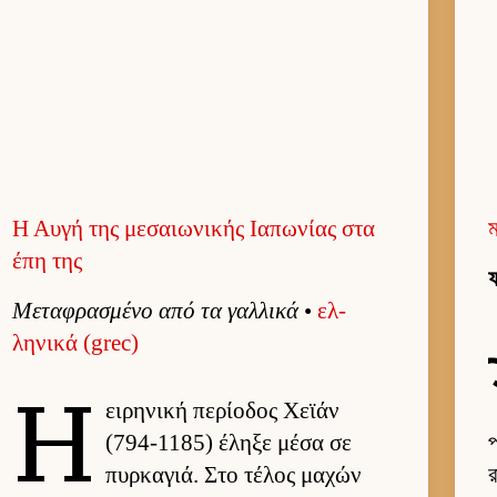
Η Αυγή της μεσαιωνικής Ιαπωνίας στα
ম
έπη της
ফ
Μεταφρασμένο από τα γαλ­λικά
•
ελ­
ληνικά (grec)
Η
ει­ρηνική περίοδος Χεϊάν
(794-1185) έληξε μέσα σε
প
πυρ­καγιά. Στο τέλος μαχών
র