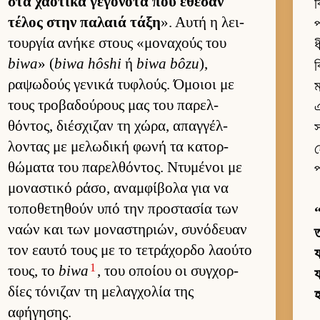
στα χαοτικά γεγονότα που έθεσαν
ব
τέλος στην παλαιά τάξη
». Αυτή η λει­
প
τουρ­γία ανήκε στους «μοναχούς του
ধ
biwa
» (
biwa hôshi
ή
biwa bôzu
),
ব
ραψωδούς γενικά τυφλούς. Όμοιοι με
ম
τους τροβαδού­ρους μας του παρελ­
এ
θόντος, διέσχιζαν τη χώρα, απαγ­γέλ­
λοντας με μελωδική φωνή τα κατορ­
হ
θώματα του παρελ­θόντος. Ντυμένοι με
প
μοναστικό ράσο, αναμ­φίβολα για να
τοποθετηθούν υπό την προστασία των
ναών και των μοναστηριών, συνόδευαν
ত
τον εαυτό τους με το τετράχορδο λαούτο
য
1
τους, το
biwa
, του οποίου οι συγ­χορ­
য
δίες τόνιζαν τη μελαγ­χολία της
αφήγησης.