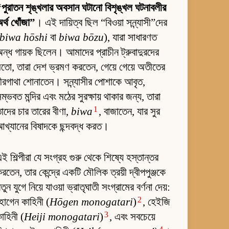
পুরাতন শৃঙ্খলার অবসান ঘটানো বিশৃঙ্খল ঘটনাবলীর
র্থ খোঁজা”
। এই দায়িত্ব ছিল “বিওয়া সন্ন্যাসী”দের
biwa hōshi
বা
biwa bōzu
), যারা সাধারণত
ন্ধ গায়ক ছিলেন। আমাদের প্রাচীন ট্রুবাদুরদের
তো, তারা দেশ ভ্রমণ করতেন, গেয়ে গেয়ে অতীতের
ীরগাথা শোনাতেন। সন্ন্যাসীর পোশাকে আবৃত,
ম্ভবত মন্দির এবং মঠের সুরক্ষায় থাকার জন্য, তারা
1
াদের চার তারের বীণা,
biwa
, বাজাতেন, যার সুর
খ্যানের বিষাদকে ছন্দবদ্ধ করত।
ই শিল্পীরা যে সংগ্রহ গুরু থেকে শিষ্যে হস্তান্তর
রতেন, তার কেন্দ্রে একটি মৌলিক ত্রয়ী দ্বীপপুঞ্জকে
তুন যুগে নিয়ে যাওয়া ভ্রাতৃঘাতী সংগ্রামের বর্ণনা দেয়:
2
োগেন কাহিনী (
Hōgen monogatari
)
, হেইজি
3
াহিনী (
Heiji monogatari
)
, এবং সবচেয়ে