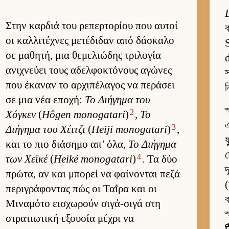
Στην καρ­διά του ρεπερ­τορίου που αυ­τοί
ক
οι καλ­λιτέχνες μετέδιδαν από δάσκαλο
S
σε μαθητή, μια θεμελιώδης τριλογία
d
ανιχνεύει τους αδελ­φοκτόνους αγώνες
που έκαναν το αρ­χιπέλαγος να περάσει
ন
σε μια νέα εποχή:
Το Διήγημα του
স
2
Χόγκεν
(
Hôgen monogatari
)
,
Το
এ
3
Διήγημα του Χέιτζι
(
Heiji monogatari
)
,
য
και το πιο διάσημο απ’ όλα,
Το Διήγημα
হ
4
των Χεϊκέ
(
Heiké monogatari
)
. Τα δύο
দ
πρώτα, αν και μπορεί να φαί­νονται πεζά
(
περιγράφοντας πώς οι Ταΐρα και οι
ব
Μιναμότο ει­σχωρούν σιγά-σιγά στη
স
στρατιω­τική εξου­σία μέχρι να