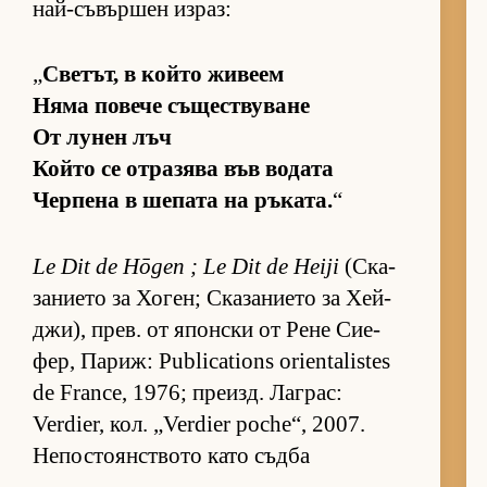
най-съ­вър­шен из­раз:
„
Све­тът, в който жи­веем
Няма по­вече съ­щес­т­ву­ване
От лу­нен лъч
Който се от­ра­зява във во­дата
Чер­пена в ше­пата на ръ­ка­та.
“
Le Dit de Hōgen ; Le Dit de Heiji
(Ска­
за­ни­ето за Хо­ген; Ска­за­ни­ето за Хей­
джи), прев. от япон­ски от Рене Си­е­
фер, Па­риж: Publications orientalistes
de France, 1976; пре­изд. Лаг­рас:
Verdier, кол. „Verdier poche“, 2007.
Непостоянството като съдба