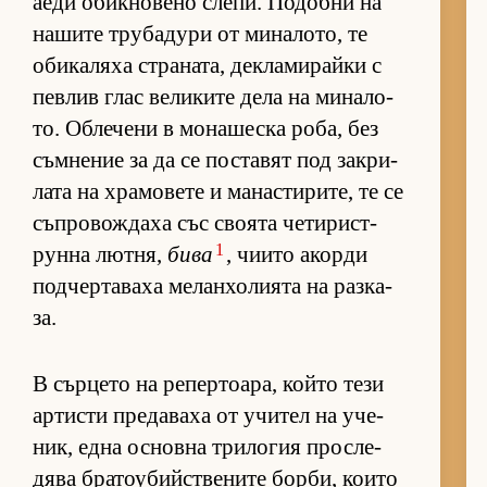
аеди обик­но­вено сле­пи. По­добни на
на­шите тру­ба­дури от ми­на­ло­то, те
оби­ка­ляха стра­на­та, дек­ла­ми­райки с
пев­лив глас ве­ли­ките дела на ми­на­ло­
то. Об­ле­чени в мо­на­шеска ро­ба, без
съм­не­ние за да се пос­та­вят под зак­ри­
лата на хра­мо­вете и ма­нас­ти­ри­те, те се
съп­ро­вож­даха със сво­ята че­ти­рис­т­
1
рунна лют­ня,
бива
, чи­ито акорди
под­чер­та­ваха ме­лан­хо­ли­ята на раз­ка­
за.
В сър­цето на ре­пер­то­а­ра, който тези
ар­тисти пре­да­ваха от учи­тел на уче­
ник, една ос­новна три­ло­гия прос­ле­
дява бра­то­у­бийс­т­ве­ните бор­би, ко­ито