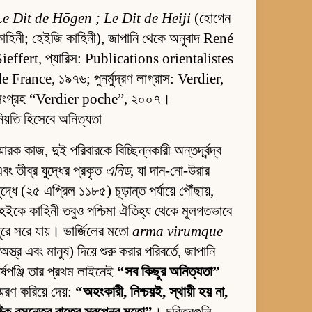
Le Dit de Hōgen ; Le Dit de Heiji
(হোগেন
াহিনী; হেইজি কাহিনী), জাপানি থেকে অনুবাদ René
ieffert, প্যারিস: Publications orientalistes
e France, ১৯৭৬; পুনর্মুদ্রণ লাগ্রাস: Verdier,
সংগ্রহ “Verdier poche”, ২০০৭।
িয়তি হিসেবে অনিত্যতা
্মারক কাজ, দুই পরিবারকে বিচ্ছিন্নকারী অন্তর্দ্বন্দ্ব
বং তীব্র যুদ্ধের প্রকৃত
এনিড
, যা দান-নো-উরার
ুদ্ধে (২৫ এপ্রিল ১১৮৫) চূড়ান্ত পর্যায়ে পৌঁছায়,
েইকে কাহিনী তবুও পশ্চিমা ঐতিহ্য থেকে মূলগতভাবে
ূরে সরে যায়। ভার্জিলের মতো
arma virumque
অস্ত্র এবং মানুষ) দিয়ে শুরু করার পরিবর্তে, জাপানি
র্ষপঞ্জি তার প্রথম লাইনেই
“সব কিছুর অনিত্যতা”
্মরণ করিয়ে দেয়:
“অহংকারী, নিশ্চয়ই, স্থায়ী হয় না,