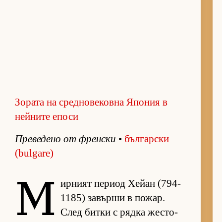
Зората на средновековна Япония в
нейните епоси
Пре­ве­дено от френ­ски
•
бъл­гар­ски
(bulgare)
М
ир­ният пе­риод Хе­йан (794-
1185) за­върши в по­жар.
След битки с рядка жес­то­