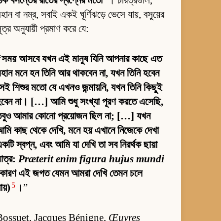
িক বসন্তের রাতের স্বপ্নের মতো”
। চরিত্রগুলি,
হান বা নম্র, সবাই একই ঘূর্ণিঝড়ে ভেসে যায়, বসুয়ের
ূত্র অনুযায়ী প্রমাণ করে যে:
“সময় আসবে যখন এই মানুষ যিনি আপনার কাছে এত
হান মনে হন তিনি আর থাকবেন না, যখন তিনি হবেন
েই শিশুর মতো যে এখনও জন্মায়নি, যখন তিনি কিছুই
বেন না। […] আমি শুধু সংখ্যা পূরণ করতে এসেছি,
তবুও আমার কোনো প্রয়োজন ছিল না; […] যখন
মি কাছ থেকে দেখি, মনে হয় এখানে নিজেকে দেখা
কটি স্বপ্ন, এবং আমি যা দেখি তা সব নিরর্থক ছায়া
াত্র:
Præterit enim figura hujus mundi
(কারণ এই জগত যেমন আমরা দেখি তেমন চলে
5
ায়)
।”
Bossuet, Jacques Bénigne,
Œuvres