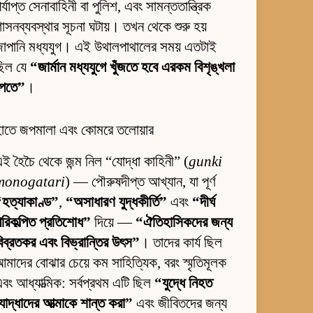
র্যাপ্ত সেনাবাহিনী বা পুলিশ, এবং সামন্ততান্ত্রিক
াসনব্যবস্থার সূচনা ঘটায়। তখন থেকে শুরু হয়
াপানি মধ্যযুগ। এই উথালপাথালের সময় এতটাই
ছিল যে
“জার্মান মধ্যযুগে খুঁজতে হবে এরকম বিশৃঙ্খলা
পেতে”
।
হাতে জপমালা এবং কোমরে তলোয়ার
ই হৈচৈ থেকে জন্ম নিল “যোদ্ধা কাহিনী” (
gunki
monogatari
) — পৌরুষদীপ্ত আখ্যান, যা পূর্ণ
হত্যাকাণ্ড”
,
“অসাধারণ যুদ্ধকীর্তি”
এবং
“দীর্ঘ
রিকল্পিত প্রতিশোধ”
দিয়ে —
“ঐতিহাসিকদের জন্য
িব্রতকর এবং বিভ্রান্তির উৎস”
। তাদের কার্য ছিল
মাদের বোঝার চেয়ে কম সাহিত্যিক, বরং স্মৃতিমূলক
বং আধ্যাত্মিক: সর্বপ্রথম এটি ছিল
“যুদ্ধে নিহত
োদ্ধাদের আত্মাকে শান্ত করা”
এবং জীবিতদের জন্য