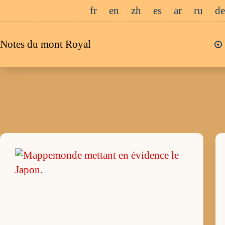
Passer
fr
en
zh
es
ar
ru
de
au
contenu
Notes du mont Royal