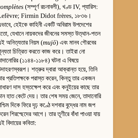
complètes
(সম্পূর্ণ রচনাবলী), খণ্ড IV, প্যারিস:
Lefèvre; Firmin Didot frères, ১৮৩৬।
এভাবে, হেইকে কাহিনী একটি অবিরাম উপদেশের
তো, যেখানে নায়কদের জীবনের সমস্ত উত্থান-পতন
ই অনিত্যতার নিয়ম (
mujō
) এবং মানব গৌরবের
ূন্যতা চিত্রিত করতে কাজ করে। তাইরা নো
াদানোরির (১১৪৪-১১৮৪) ঘটনা এ বিষয়ে
দাহরণস্বরূপ। শত্রুর দ্বারা আক্রান্ত হয়ে, তিনি
ার প্রতিপক্ষকে পরাস্ত করেন, কিন্তু তার একজন
াধারণ দাস হস্তক্ষেপ করে এবং কনুইয়ের কাছে তার
ান হাত কেটে দেয়। তার শেষ সময় জেনে, তাদানোরি
শ্চিম দিকে ফিরে দৃঢ় কণ্ঠে দশবার বুদ্ধের নাম জপ
রেন শিরশ্ছেদের আগে। তার তূণীরে বাঁধা পাওয়া যায়
ই বিদায়ের কবিতা: