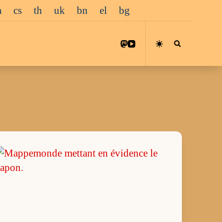
a
cs
th
uk
bn
el
bg