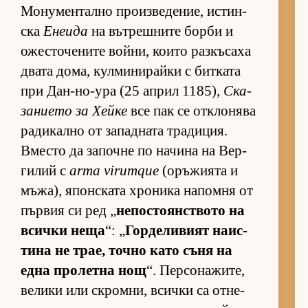
Мо­ну­мен­тално про­из­ве­де­ние, ис­тин­
ска
Енеида
на вът­реш­ните борби и
ожес­то­че­ните вой­ни, ко­ито раз­къ­саха
двата до­ма, кул­ми­ни­райки с бит­ката
при Дан-но-ура (25 ап­рил 1185),
Ска­
за­ни­ето за Хейке
все пак се от­к­ло­нява
ра­ди­кално от за­пад­ната тра­ди­ция.
Вместо да за­почне по на­чина на Вер­
ги­лий с
arma virumque
(о­ръ­жи­ята и
мъ­жа), япон­с­ката хро­ника на­помня от
пър­вия си ред „
не­пос­то­ян­с­т­вото на
всички неща
“: „
Гор­де­ли­вият на­ис­
тина не трае, точно като съня на
една про­летна нощ
“. Пер­со­на­жи­те,
ве­лики или скром­ни, всички са от­не­