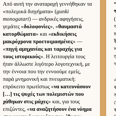
Από αυτή την αναταραχή γεν­νήθηκαν τα
“
«πολεμικά διηγήματα» (
gunki
অ
monogatari
) — αν­δρικές αφηγήσεις,
(
γεμάτες «
δολοφονίες
», «
θαυ­μαστά
অ
κατορ­θώματα
» και «
εκ­δικήσεις
ম
μακρόχρονα προε­τοι­μασμένες
» —
ব
«
πηγή αμηχανίας και ταραχής για
স
τους ιστορικούς
». Η λει­τουρ­γία τους
ত
ήταν άλ­λωστε λιγότερο λογοτεχνική, με
আ
την έν­νοια που την εν­νοούμε εμείς,
παρά μνημονική και πνευ­ματική:
এ
επρόκειτο πρωτίστως «
να κατευ­νάσουν
ক
[…] τις ψυχές των πολεμιστών που
ন
χάθηκαν στις μάχες
» και, για τους
হ
επιζώντες, «
να αναζητήσουν ένα νόημα
ক