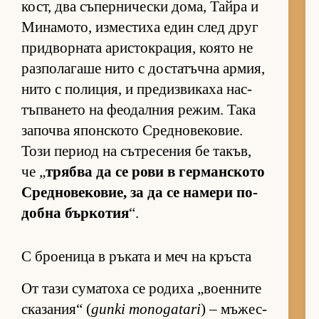
кост, два съ­пер­ни­чески до­ма, Тайра и
Ми­на­мо­то, из­мес­тиха един след друг
прид­вор­ната арис­ток­ра­ция, ко­ято не
раз­по­ла­гаше нито с дос­та­тъчна ар­мия,
нито с по­ли­ция, и пре­диз­ви­каха нас­
тъп­ва­нето на фе­о­дал­ния ре­жим. Така
за­почва япон­с­кото Сред­но­ве­ко­вие.
Този пе­риод на сът­ре­се­ния бе та­къв,
че „
трябва да се рови в гер­ман­с­кото
Сред­но­ве­ко­вие, за да се на­мери по­
добна бър­ко­тия
“.
С броеница в ръката и меч на кръста
От тази су­ма­тоха се ро­диха „во­ен­ните
ска­за­ния“ (
gunki monogatari
) – мъ­жес­