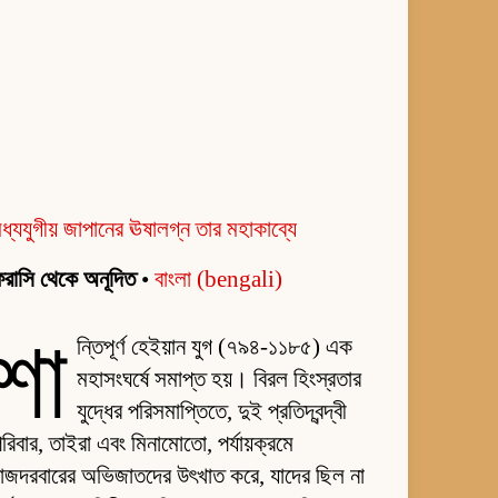
ধ্যযুগীয় জাপানের ঊষালগ্ন তার মহাকাব্যে
রাসি থেকে অনূদিত
•
বাংলা (bengali)
শা
ন্তিপূর্ণ হেইয়ান যুগ (৭৯৪-১১৮৫) এক
মহাসংঘর্ষে সমাপ্ত হয়। বিরল হিংস্রতার
যুদ্ধের পরিসমাপ্তিতে, দুই প্রতিদ্বন্দ্বী
রিবার, তাইরা এবং মিনামোতো, পর্যায়ক্রমে
াজদরবারের অভিজাতদের উৎখাত করে, যাদের ছিল না