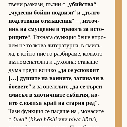
т­вени раз­ка­зи, пълни с „
убийства
“,
„
чу­десни бойни под­визи
“ и „
дълго
под­гот­вяни от­мъ­ще­ния
“ – „
из­точ­
ник на сму­ще­ние и тре­вога за ис­то­
ри­ците
“. Тях­ната фун­к­ция беше впро­
чем не тол­кова ли­те­ра­тур­на, в сми­съ­
ла, в който ние го раз­би­ра­ме, кол­кото
въз­по­ме­на­телна и ду­хов­на: ста­ваше
дума преди всичко „
да се ус­по­коят
[…] ду­шите на во­и­ни­те, за­ги­нали в
бо­е­вете
“ и за оце­ле­лите „
да се търси
сми­съл в ха­о­тич­ните съ­би­тия, ко­
ито сло­жиха край на ста­рия ред
“.
Тази фун­к­ция се па­даше на „мо­на­сите
с
бива
“ (
biwa hōshi
или
biwa bōzu
),