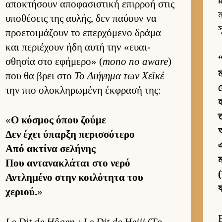
ঠ
αποκτήσουν αποφασιστική επιρ­ροή στις
ম
υποθέσεις της αυ­λής, δεν παύ­ουν να
স
προε­τοι­μάζουν το επερ­χόμενο δράμα
και περιέχουν ήδη αυτή την «ευαι­
σθησία στο εφήμερο» (
mono no aware
)
ম
που θα βρει στο
Το Διήγημα των Χεϊκέ
স
την πιο ολοκληρωμένη έκ­φρασή της:
হ
«
Ο κόσμος όπου ζούμε
আ
Δεν έχει ύπαρξη περισ­σότερο
এ
Από ακτίνα σελήνης
ম
Που αντανακλάται στο νερό
Αντλημένο στην κοι­λότητα του
য
χεριού.
»