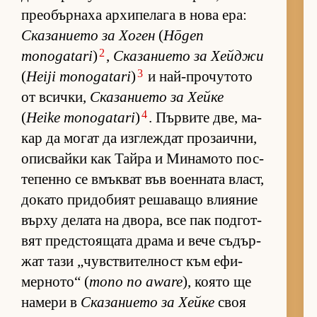
пре­о­бър­наха ар­хи­пе­лага в нова ера:
Ска­за­ни­ето за Хо­ген
(
Hōgen
2
monogatari
)
,
Ска­за­ни­ето за Хей­джи
3
(
Heiji monogatari
)
и най-про­чу­тото
от всич­ки,
Ска­за­ни­ето за Хейке
4
(
Heike monogatari
)
. Пър­вите две, ма­
кар да мо­гат да из­г­леж­дат про­за­ич­ни,
опис­вайки как Тайра и Ми­на­мото пос­
те­пенно се вмък­ват във во­ен­ната власт,
до­като при­до­бият ре­ша­ващо вли­я­ние
върху де­лата на дво­ра, все пак под­гот­
вят пред­с­то­я­щата драма и вече съ­дър­
жат тази „чув­с­т­ви­тел­ност към ефи­
мер­но­то“ (
mono no aware
), ко­ято ще
на­мери в
Ска­за­ни­ето за Хейке
своя