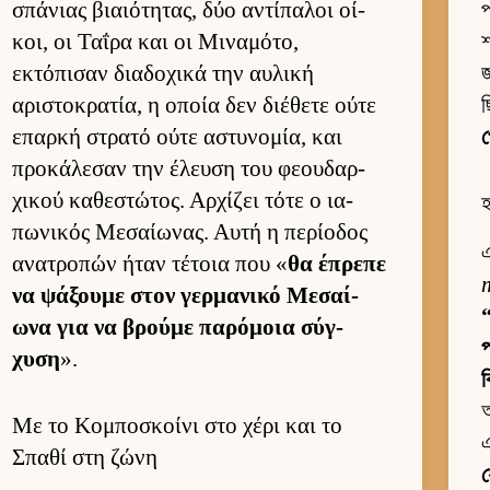
σπάνιας βιαιότητας, δύο αντίπαλοι οί­
প
κοι, οι Ταΐρα και οι Μιναμότο,
শ
εκτόπισαν δια­δοχικά την αυ­λική
জ
αριστοκρατία, η οποία δεν διέθετε ούτε
επαρκή στρατό ούτε αστυνομία, και
προκάλεσαν την έλευση του φεου­δαρ­
χικού καθεστώτος. Αρ­χίζει τότε ο ια­
πωνικός Μεσαί­ωνας. Αυτή η περίοδος
এ
ανατροπών ήταν τέτοια που «
θα έπρεπε
να ψάξουμε στον γερ­μανικό Μεσαί­
“
ωνα για να βρούμε παρόμοια σύγ­
প
χυση
».
ব
আ
Με το Κομποσκοίνι στο χέρι και το
এ
Σπαθί στη ζώνη
য