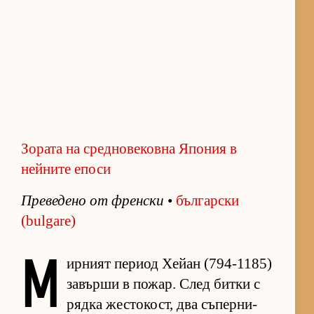
Зората на средновековна Япония в
нейните епоси
Пре­ве­дено от френ­ски
•
бъл­гар­ски
(bulgare)
М
ир­ният пе­риод Хе­йан (794-1185)
за­върши в по­жар. След битки с
рядка жес­то­кост, два съ­пер­ни­