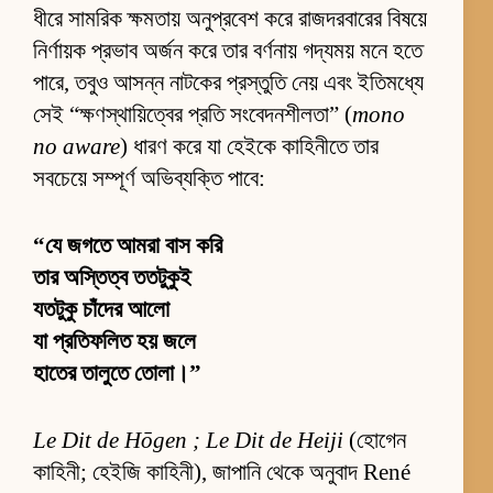
ধীরে সামরিক ক্ষমতায় অনুপ্রবেশ করে রাজদরবারের বিষয়ে
নির্ণায়ক প্রভাব অর্জন করে তার বর্ণনায় গদ্যময় মনে হতে
পারে, তবুও আসন্ন নাটকের প্রস্তুতি নেয় এবং ইতিমধ্যে
সেই “ক্ষণস্থায়িত্বের প্রতি সংবেদনশীলতা” (
mono
no aware
) ধারণ করে যা হেইকে কাহিনীতে তার
সবচেয়ে সম্পূর্ণ অভিব্যক্তি পাবে:
“যে জগতে আমরা বাস করি
তার অস্তিত্ব ততটুকুই
যতটুকু চাঁদের আলো
যা প্রতিফলিত হয় জলে
হাতের তালুতে তোলা।”
Le Dit de Hōgen ; Le Dit de Heiji
(হোগেন
কাহিনী; হেইজি কাহিনী), জাপানি থেকে অনুবাদ René