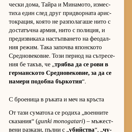
чески до­ма, Тайра и Ми­на­мо­то, из­мес­
тиха един след друг прид­вор­ната арис­
ток­ра­ция, ко­ято не раз­по­ла­гаше нито с
дос­та­тъчна ар­мия, нито с по­ли­ция, и
пре­диз­ви­каха нас­тъп­ва­нето на фе­о­дал­
ния ре­жим. Така за­почва япон­с­кото
Сред­но­ве­ко­вие. Този пе­риод на сът­ре­се­
ния бе та­къв, че „
трябва да се рови в
гер­ман­с­кото Сред­но­ве­ко­вие, за да се
на­мери по­добна бър­ко­тия
“.
С броеница в ръката и меч на кръста
От тази су­ма­тоха се ро­диха „во­ен­ните
ска­за­ния“ (
gunki monogatari
) – мъ­жес­т­
вени раз­ка­зи, пълни с „
убийства
“, „
чу­