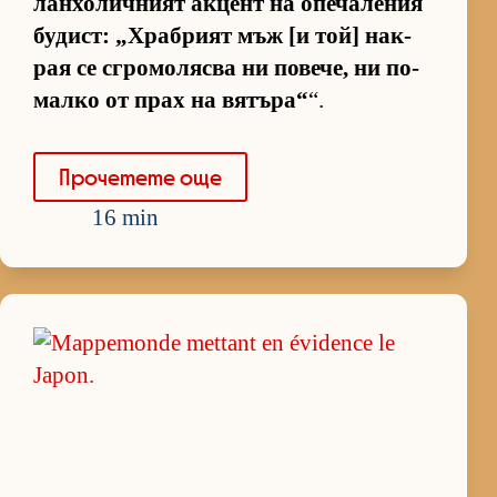
лан­хо­лич­ният ак­цент на опе­ча­ле­ния
бу­дист: „Храб­рият мъж [и той] нак­
рая се сгро­мо­лясва ни по­ве­че, ни по-
малко от прах на вя­тъ­ра“
“.
Про­че­тете още
16 min