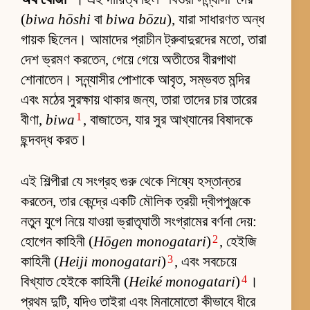
(
biwa hōshi
বা
biwa bōzu
), যারা সাধারণত অন্ধ
গায়ক ছিলেন। আমাদের প্রাচীন ট্রুবাদুরদের মতো, তারা
দেশ ভ্রমণ করতেন, গেয়ে গেয়ে অতীতের বীরগাথা
শোনাতেন। সন্ন্যাসীর পোশাকে আবৃত, সম্ভবত মন্দির
এবং মঠের সুরক্ষায় থাকার জন্য, তারা তাদের চার তারের
1
বীণা,
biwa
, বাজাতেন, যার সুর আখ্যানের বিষাদকে
ছন্দবদ্ধ করত।
এই শিল্পীরা যে সংগ্রহ গুরু থেকে শিষ্যে হস্তান্তর
করতেন, তার কেন্দ্রে একটি মৌলিক ত্রয়ী দ্বীপপুঞ্জকে
নতুন যুগে নিয়ে যাওয়া ভ্রাতৃঘাতী সংগ্রামের বর্ণনা দেয়:
2
হোগেন কাহিনী (
Hōgen monogatari
)
, হেইজি
3
কাহিনী (
Heiji monogatari
)
, এবং সবচেয়ে
4
বিখ্যাত হেইকে কাহিনী (
Heiké monogatari
)
।
প্রথম দুটি, যদিও তাইরা এবং মিনামোতো কীভাবে ধীরে