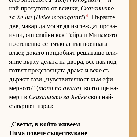
най-про­чу­тото от всич­ки,
Ска­за­ни­ето
4
за Хейке
(
Heike monogatari
)
. Пър­вите
две, ма­кар да мо­гат да из­г­леж­дат про­за­
ич­ни, опис­вайки как Тайра и Ми­на­мото
пос­те­пенно се вмък­ват във во­ен­ната
власт, до­като при­до­бият ре­ша­ващо вли­
я­ние върху де­лата на дво­ра, все пак под­
гот­вят пред­с­то­я­щата драма и вече съ­
дър­жат тази „чув­с­т­ви­тел­ност към ефи­
мер­но­то“ (
mono no aware
), ко­ято ще на­
мери в
Ска­за­ни­ето за Хейке
своя най-
съ­вър­шен из­раз:
„
Све­тът, в който жи­веем
Няма по­вече съ­щес­т­ву­ване