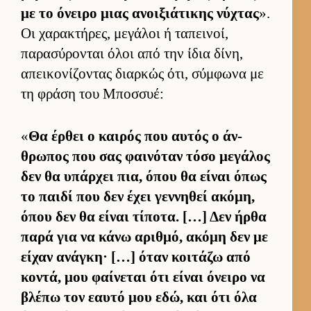
με το όνειρο μιας ανοι­ξιάτικης νύχτας
».
Οι χαρακτήρες, μεγάλοι ή ταπει­νοί,
παρασύρονται όλοι από την ίδια δίνη,
απει­κονίζοντας διαρ­κώς ότι, σύμ­φωνα με
τη φράση του Μποσ­συέ:
«
Θα έρ­θει ο και­ρός που αυ­τός ο άν­
θρωπος που σας φαι­νόταν τόσο μεγάλος
δεν θα υπάρ­χει πια, όπου θα εί­ναι όπως
το παιδί που δεν έχει γεν­νηθεί ακόμη,
όπου δεν θα εί­ναι τίποτα. […] Δεν ήρθα
παρά για να κάνω αριθ­μό, ακόμη δεν με
εί­χαν ανάγκη· […] όταν κοι­τάζω από
κοντά, μου φαί­νεται ότι εί­ναι όνειρο να
βλέπω τον εαυτό μου εδώ, και ότι όλα