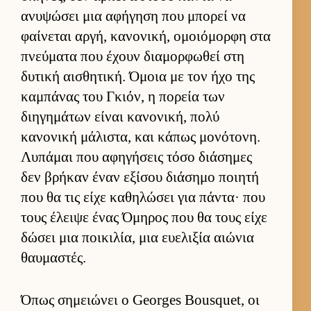
ανυψώσει μια αφήγηση που μπορεί να
φαί­νεται αρ­γή, κανονική, ομοιόμορφη στα
πνεύ­ματα που έχουν δια­μορ­φωθεί στη
δυτική αι­σθητική. Όμοια με τον ήχο της
καμπάνας του Γκιόν, η πορεία των
διηγημάτων εί­ναι κανονική, πολύ
κανονική μάλιστα, και κάπως μονότονη.
Λυπάμαι που αφηγήσεις τόσο διάσημες
δεν βρήκαν έναν εξίσου διάσημο ποι­ητή
που θα τις είχε καθηλώσει για πάντα· που
τους έλειψε ένας Όμηρος που θα τους είχε
δώσει μια ποι­κιλία, μια ευ­ελιξία αιώνια
θαυ­μαστές.
Όπως σημειώνει ο Georges Bousquet, οι