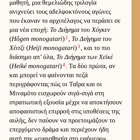
μαθητή, μια θεμελιώδης τριλογία
ανιχνεύει τους αδελ­φοκτόνους αγώνες
που έκαναν το αρ­χιπέλαγος να περάσει σε
μια νέα εποχή:
Το Διήγημα του Χόγκεν
2
(
Hôgen monogatari
)
,
Το Διήγημα του
3
Χέιτζι
(
Heiji monogatari
)
, και το πιο
διάσημο απ’ όλα,
Το Διήγημα των Χεϊκέ
4
(
Heiké monogatari
)
. Τα δύο πρώτα, αν
και μπορεί να φαί­νονται πεζά
περιγράφοντας πώς οι Ταΐρα και οι
Μιναμότο ει­σχωρούν σιγά-σιγά στη
στρατιω­τική εξου­σία μέχρι να αποκτήσουν
αποφασιστική επιρ­ροή στις υποθέσεις της
αυ­λής, δεν παύ­ουν να προε­τοι­μάζουν το
επερ­χόμενο δράμα και περιέχουν ήδη
αυτή την «ευαι­σθησία στο εφήμερο»