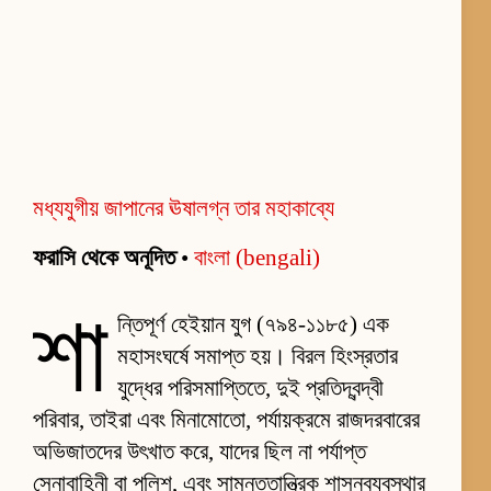
মধ্যযুগীয় জাপানের ঊষালগ্ন তার মহাকাব্যে
ফরাসি থেকে অনূদিত
•
বাংলা (bengali)
শা
ন্তিপূর্ণ হেইয়ান যুগ (৭৯৪-১১৮৫) এক
মহাসংঘর্ষে সমাপ্ত হয়। বিরল হিংস্রতার
যুদ্ধের পরিসমাপ্তিতে, দুই প্রতিদ্বন্দ্বী
পরিবার, তাইরা এবং মিনামোতো, পর্যায়ক্রমে রাজদরবারের
অভিজাতদের উৎখাত করে, যাদের ছিল না পর্যাপ্ত
সেনাবাহিনী বা পুলিশ, এবং সামন্ততান্ত্রিক শাসনব্যবস্থার