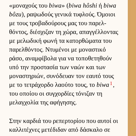
«μοναχούς του
biwa
» (
biwa hôshi
ή
biwa
bôzu
), ραψωδούς γενικά τυφλούς. Όμοιοι
με τους τροβαδού­ρους μας του παρελ­
θόντος, διέσχιζαν τη χώρα, απαγ­γέλ­λοντας
με μελωδική φωνή τα κατορ­θώματα του
παρελ­θόντος. Ντυμένοι με μοναστικό
ράσο, αναμ­φίβολα για να τοποθετηθούν
υπό την προστασία των ναών και των
μοναστηριών, συνόδευαν τον εαυτό τους
1
με το τετράχορδο λαούτο τους, το
biwa
,
του οποίου οι συγ­χορ­δίες τόνιζαν τη
μελαγ­χολία της αφήγησης.
Στην καρ­διά του ρεπερ­τορίου που αυ­τοί οι
καλ­λιτέχνες μετέδιδαν από δάσκαλο σε