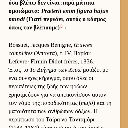
όσα βλέπω δεν εί­ναι παρά μάταια
ομοιώματα:
Præterit enim figura hujus
mundi
(Γιατί περ­νάει, αυ­τός ο κόσμος
5
όπως τον βλέπου­με)
».
Bossuet, Jacques Bénigne,
Œuvres
complètes
(Άπαντα), τ. IV, Παρίσι:
Lefèvre· Firmin Didot frères, 1836.
Έτσι, το
Το Διήγημα των Χεϊκέ
μοιάζει με
ένα συνεχές κήρυγ­μα, όπου όλες οι
περιπέτειες της ζωής των ηρώων
χρησιμεύ­ουν για να απει­κονίσουν αυ­τόν
τον νόμο της παροδικότητας (
mujô
) και τη
ματαιότητα των αν­θρώπων δόξων. Η
περίπτωση του Ταΐρα νο Τανταμόρι
(1144-1184) εί­ναι από αυτή την άποψη