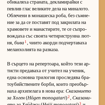
оби­ка­ляха стра­на­та, дек­ла­ми­райки с
пев­лив глас ве­ли­ките дела на ми­на­ло­то.
Об­ле­чени в мо­на­шеска ро­ба, без съм­не­
ние за да се пос­та­вят под зак­ри­лата на
хра­мо­вете и ма­нас­ти­ри­те, те се съп­ро­
вож­даха със сво­ята че­ти­рис­т­рунна лют­
1
ня,
бива
, чи­ито акорди под­чер­та­ваха
ме­лан­хо­ли­ята на раз­ка­за.
В сър­цето на ре­пер­то­а­ра, който тези ар­
тисти пре­да­ваха от учи­тел на уче­ник,
една ос­новна три­ло­гия прос­ле­дява бра­
то­у­бийс­т­ве­ните бор­би, ко­ито пре­о­бър­
наха ар­хи­пе­лага в нова ера:
Ска­за­ни­ето
2
за Хо­ген
(
Hōgen monogatari
)
,
Ска­за­ни­
3
ето за Хей­джи
(
Heiji monogatari
)
и