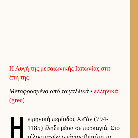
Η Αυγή της μεσαιωνικής Ιαπωνίας στα
έπη της
Μεταφρασμένο από τα γαλ­λικά
•
ελ­ληνικά
(grec)
Η
ει­ρηνική περίοδος Χεϊάν (794-
1185) έληξε μέσα σε πυρ­καγιά. Στο
τέλος μαχών σπάνιας βιαιότητας,