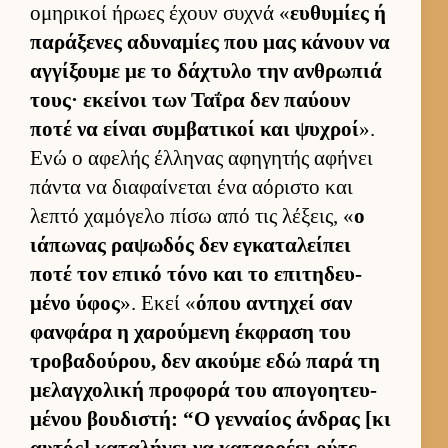
ομηρικοί ήρωες έχουν συχνά «
ευ­θυμίες ή
παράξενες αδυναμίες που μας κάνουν να
αγ­γίξουμε με το δάχτυλο την αν­θρωπιά
τους· εκεί­νοι των Ταΐρα δεν παύ­ουν
ποτέ να εί­ναι συμ­βατικοί και ψυχροί
».
Ενώ ο αφελής έλ­ληνας αφηγητής αφήνει
πάντα να δια­φαί­νεται ένα αόριστο και
λεπτό χαμόγελο πίσω από τις λέξεις, «
ο
ιάπωνας ραψωδός δεν εγκαταλεί­πει
ποτέ τον επικό τόνο και το επιτηδευ­
μένο ύφος
». Εκεί «
όπου αντηχεί σαν
φαν­φάρα η χαρού­μενη έκ­φραση του
τροβαδού­ρου, δεν ακούμε εδώ παρά τη
μελαγ­χολική προφορά του απογοη­τευ­
μένου βου­διστή: “Ο γεν­ναίος άν­δρας [κι
αυ­τός] καταλήγει να καταρ­ρέει ούτε