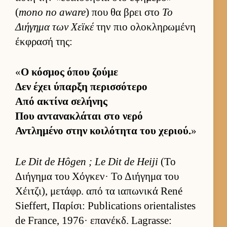
(
mono no aware
) που θα βρει στο
Το
Διήγημα των Χεϊκέ
την πιο ολοκληρωμένη
έκ­φρασή της:
«
Ο κόσμος όπου ζούμε
Δεν έχει ύπαρξη περισ­σότερο
Από ακτίνα σελήνης
Που αντανακλάται στο νερό
Αντλημένο στην κοι­λότητα του χεριού.
»
Le Dit de Hôgen ; Le Dit de Heiji
(Το
Διήγημα του Χόγκεν· Το Διήγημα του
Χέιτζι), μετάφρ. από τα ια­πωνικά René
Sieffert, Παρίσι: Publications orientalistes
de France, 1976· επανέκδ. Lagrasse: