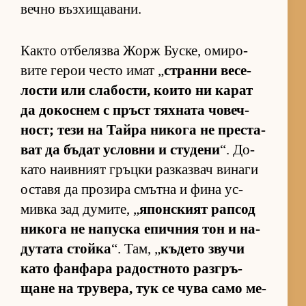
вечно въз­хи­ща­ва­ни.
Както от­бе­лязва Жорж Бус­ке, оми­ро­
вите ге­рои често имат „
странни ве­се­
лости или сла­бос­ти, ко­ито ни ка­рат
да до­кос­нем с пръст тях­ната чо­веч­
ност; тези на Тайра ни­кога не прес­та­
ват да бъ­дат ус­ловни и сту­дени
“. До­
като на­ив­ният гръцки раз­каз­вач ви­наги
ос­тавя да про­зира смътна и фина ус­
мивка зад ду­ми­те, „
япон­с­кият рап­сод
ни­кога не на­пуска епич­ния тон и на­
ду­тата стойка
“. Там, „
къ­дето звучи
като фан­фара ра­дос­т­ното раз­г­ръ­
щане на тру­ве­ра, тук се чува само ме­