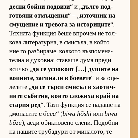
десни бойни под­визи
“ и „
дълго под­
гот­вяни от­мъ­ще­ния
“ – „
из­точ­ник на
сму­ще­ние и тре­вога за ис­то­ри­ците
“.
Тях­ната фун­к­ция беше впро­чем не тол­
кова ли­те­ра­тур­на, в сми­съ­ла, в който
ние го раз­би­ра­ме, кол­кото въз­по­ме­на­
телна и ду­хов­на: ста­ваше дума преди
всичко „
да се ус­по­коят […] ду­шите на
во­и­ни­те, за­ги­нали в бо­е­вете
“ и за оце­
ле­лите „
да се търси сми­съл в ха­о­тич­
ните съ­би­тия, ко­ито сло­жиха край на
ста­рия ред
“. Тази фун­к­ция се па­даше на
„мо­на­сите с
бива
“ (
biwa hōshi
или
biwa
bōzu
), аеди обик­но­вено сле­пи. По­добни
на на­шите тру­ба­дури от ми­на­ло­то, те