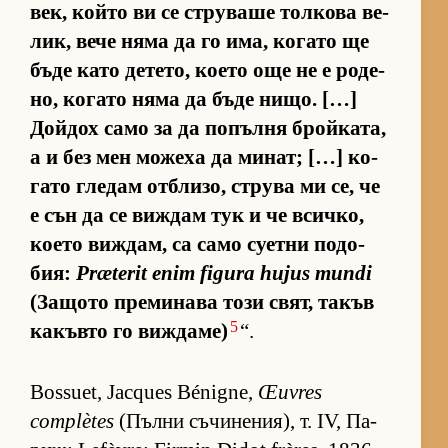
век, който ви се стру­ваше тол­кова ве­
лик, вече няма да го има, ко­гато ще
бъде като де­те­то, ко­ето още не е ро­де­
но, ко­гато няма да бъде ни­що. […]
Дой­дох само за да по­пълня брой­ка­та,
а и без мен мо­жеха да ми­нат; […] ко­
гато гле­дам от­б­ли­зо, струва ми се, че
е сън да се виж­дам тук и че всич­ко,
ко­ето виж­дам, са само су­етни по­до­
бия:
Præterit enim figura hujus mundi
(За­щото пре­ми­нава този свят, та­къв
5
ка­къвто го виж­да­ме)
“.
Bossuet, Jacques Bénigne,
Œuvres
complètes
(Пълни съ­чи­не­ни­я), т. IV, Па­