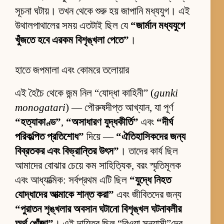
সূচনা ঘটায়। তখন থেকে শুরু হয় জাপানি মধ্যযুগ। এই
উথালপাথালের সময় এতটাই ছিল যে
“জার্মান মধ্যযুগে
খুঁজতে হবে এরকম বিশৃঙ্খলা পেতে”
।
হাতে জপমালা এবং কোমরে তলোয়ার
এই হৈচৈ থেকে জন্ম নিল “যোদ্ধা কাহিনী” (
gunki
monogatari
) — পৌরুষদীপ্ত আখ্যান, যা পূর্ণ
“হত্যাকাণ্ড”
,
“অসাধারণ যুদ্ধকীর্তি”
এবং
“দীর্ঘ
পরিকল্পিত প্রতিশোধ”
দিয়ে —
“ঐতিহাসিকদের জন্য
বিব্রতকর এবং বিভ্রান্তির উৎস”
। তাদের কার্য ছিল
আমাদের বোঝার চেয়ে কম সাহিত্যিক, বরং স্মৃতিমূলক
এবং আধ্যাত্মিক: সর্বপ্রথম এটি ছিল
“যুদ্ধে নিহত
যোদ্ধাদের আত্মাকে শান্ত করা”
এবং জীবিতদের জন্য
“পুরাতন শৃঙ্খলার অবসান ঘটানো বিশৃঙ্খল ঘটনাবলীর
অর্থ খোঁজা”
। এই দায়িত্ব ছিল “বিওয়া সন্ন্যাসী”দের