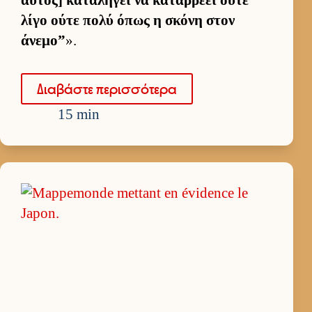
λίγο ούτε πολύ όπως η σκόνη στον
άνεμο”
».
Δια­βάστε περισ­σότερα
15 min