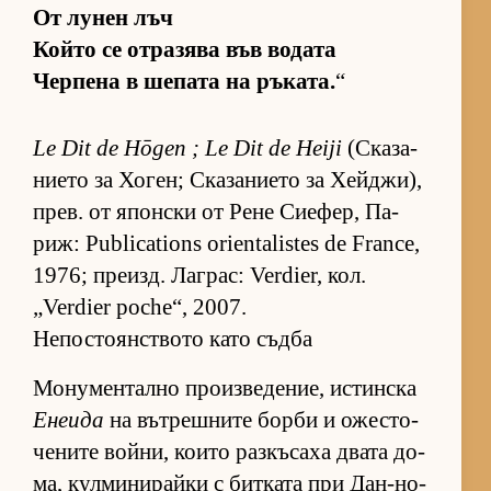
От лу­нен лъч
Който се от­ра­зява във во­дата
Чер­пена в ше­пата на ръ­ка­та.
“
Le Dit de Hōgen ; Le Dit de Heiji
(Ска­за­
ни­ето за Хо­ген; Ска­за­ни­ето за Хей­джи),
прев. от япон­ски от Рене Си­е­фер, Па­
риж: Publications orientalistes de France,
1976; пре­изд. Лаг­рас: Verdier, кол.
„Verdier poche“, 2007.
Непостоянството като съдба
Мо­ну­мен­тално про­из­ве­де­ние, ис­тин­ска
Енеида
на вът­реш­ните борби и ожес­то­
че­ните вой­ни, ко­ито раз­къ­саха двата до­
ма, кул­ми­ни­райки с бит­ката при Дан-но-