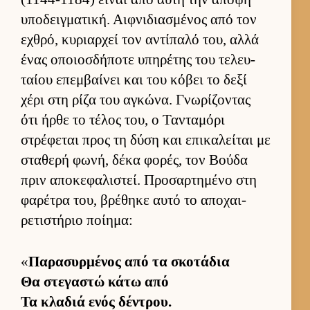
υποδειγ­ματική. Αιφ­νιδια­σμένος από τον
εχθρό, κυριαρ­χεί τον αντίπαλό του, αλλά
ένας οποιοσ­δήποτε υπηρέτης του τελευ­
ταίου επεμ­βαί­νει και του κόβει το δεξί
χέρι στη ρίζα του αγκώνα. Γνωρίζοντας
ότι ήρθε το τέλος του, ο Τανταμόρι
στρέφεται προς τη δύση και επικαλεί­ται με
σταθερή φωνή, δέκα φορές, τον Βούδα
πριν αποκεφαλιστεί. Προσαρ­τημένο στη
φαρέτρα του, βρέθηκε αυτό το αποχαι­
ρετιστήριο ποί­ημα:
«
Παρασυρ­μένος από τα σκοτάδια
Θα στεγαστώ κάτω από
Τα κλαδιά ενός δέντρου.