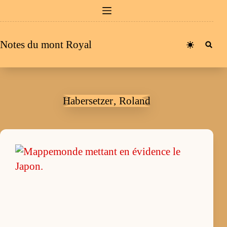
Passer
au
contenu
Notes du mont Royal
Habersetzer‚ Roland