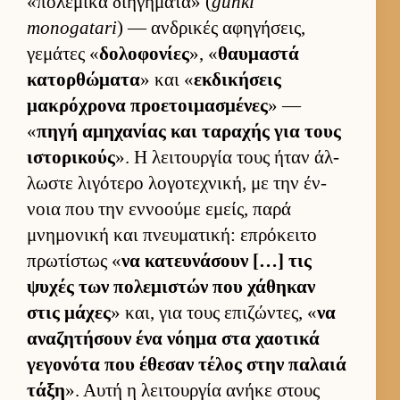
«πολεμικά διηγήματα» (
gunki
monogatari
) — αν­δρικές αφηγήσεις,
γεμάτες «
δολοφονίες
», «
θαυ­μαστά
κατορ­θώματα
» και «
εκ­δικήσεις
μακρόχρονα προε­τοι­μασμένες
» —
«
πηγή αμηχανίας και ταραχής για τους
ιστορικούς
». Η λει­τουρ­γία τους ήταν άλ­
λωστε λιγότερο λογοτεχνική, με την έν­
νοια που την εν­νοούμε εμείς, παρά
μνημονική και πνευ­ματική: επρόκειτο
πρωτίστως «
να κατευ­νάσουν […] τις
ψυχές των πολεμιστών που χάθηκαν
στις μάχες
» και, για τους επιζώντες, «
να
αναζητήσουν ένα νόημα στα χαοτικά
γεγονότα που έθεσαν τέλος στην παλαιά
τάξη
». Αυτή η λει­τουρ­γία ανήκε στους