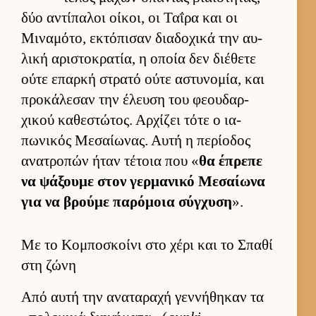
δύο αντίπαλοι οί­κοι, οι Ταΐρα και οι
Μιναμότο, εκτόπισαν δια­δοχικά την αυ­
λική αριστοκρατία, η οποία δεν διέθετε
ούτε επαρκή στρατό ούτε αστυνομία, και
προκάλεσαν την έλευση του φεου­δαρ­
χικού καθεστώτος. Αρ­χίζει τότε ο ια­
πωνικός Μεσαί­ωνας. Αυτή η περίοδος
ανατροπών ήταν τέτοια που «
θα έπρεπε
να ψάξουμε στον γερ­μανικό Μεσαί­ωνα
για να βρούμε παρόμοια σύγ­χυση
».
Με το Κομποσκοίνι στο χέρι και το Σπαθί
στη ζώνη
Από αυτή την αναταραχή γεν­νήθηκαν τα