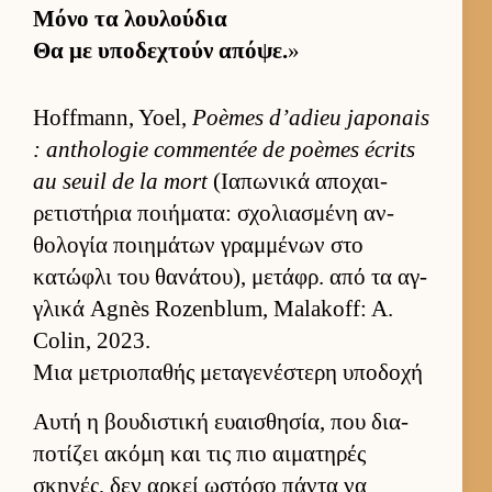
Μόνο τα λου­λού­δια
Θα με υποδεχτούν απόψε.
»
Hoffmann, Yoel,
Poèmes d’adieu japonais
: anthologie commentée de poèmes écrits
au seuil de la mort
(Ια­πωνικά αποχαι­
ρετιστήρια ποι­ήματα: σχολια­σμένη αν­
θολογία ποι­ημάτων γραμ­μένων στο
κατώφλι του θανάτου), μετάφρ. από τα αγ­
γλικά Agnès Rozenblum, Malakoff: A.
Colin, 2023.
Μια μετριοπαθής μεταγενέστερη υποδοχή
Αυτή η βου­διστική ευαι­σθησία, που δια­
ποτίζει ακόμη και τις πιο αι­ματηρές
σκηνές, δεν αρ­κεί ωστόσο πάντα να