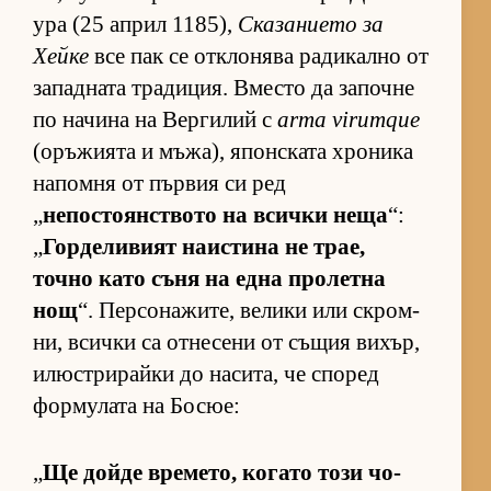
ура (25 ап­рил 1185),
Ска­за­ни­ето за
Хейке
все пак се от­к­ло­нява ра­ди­кално от
за­пад­ната тра­ди­ция. Вместо да за­почне
по на­чина на Вер­ги­лий с
arma virumque
(о­ръ­жи­ята и мъ­жа), япон­с­ката хро­ника
на­помня от пър­вия си ред
„
не­пос­то­ян­с­т­вото на всички неща
“:
„
Гор­де­ли­вият на­ис­тина не трае,
точно като съня на една про­летна
нощ
“. Пер­со­на­жи­те, ве­лики или скром­
ни, всички са от­не­сени от съ­щия ви­хър,
илюс­т­ри­райки до на­си­та, че спо­ред
фор­му­лата на Бо­сюе:
„
Ще дойде вре­ме­то, ко­гато този чо­