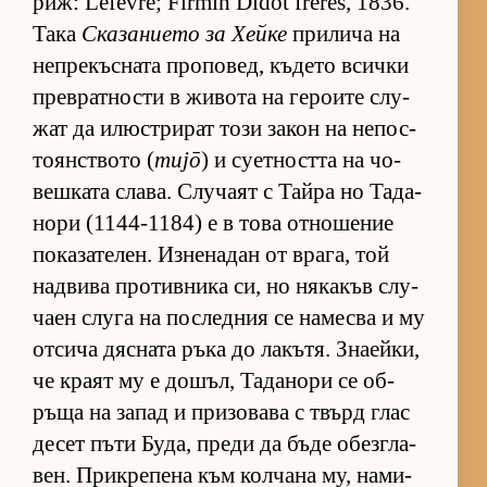
риж: Lefèvre; Firmin Didot frères, 1836.
Така
Ска­за­ни­ето за Хейке
при­лича на
неп­ре­къс­ната про­по­вед, къ­дето всички
прев­рат­ности в жи­вота на ге­ро­ите слу­
жат да илюс­т­ри­рат този за­кон на не­пос­
то­ян­с­т­вото (
mujō
) и су­ет­ността на чо­
веш­ката сла­ва. Слу­чаят с Тайра но Та­да­
нори (1144-1184) е в това от­но­ше­ние
по­ка­за­те­лен. Из­не­на­дан от вра­га, той
над­вива про­тив­ника си, но ня­ка­къв слу­
чаен слуга на пос­лед­ния се на­месва и му
от­сича дяс­ната ръка до ла­къ­тя. Зна­ей­ки,
че краят му е до­шъл, Та­да­нори се об­
ръща на за­пад и при­зо­вава с твърд глас
де­сет пъти Бу­да, преди да бъде обез­г­ла­
вен. Прик­ре­пена към кол­чана му, на­ми­