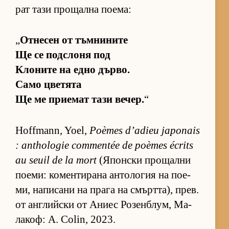
рат тази про­щална по­е­ма:
„
От­не­сен от тъм­ни­ните
Ще се под­с­лоня под
Кло­ните на едно дър­во.
Само цве­тята
Ще ме при­е­мат тази ве­чер.
“
Hoffmann, Yoel,
Poèmes d’adieu japonais
: anthologie commentée de poèmes écrits
au seuil de la mort
(Я­пон­ски про­щални
по­е­ми: ко­мен­ти­рана ан­то­ло­гия на по­е­
ми, на­пи­сани на прага на смърт­та), прев.
от ан­г­лийски от Аниес Ро­зен­б­лум, Ма­
ла­коф: A. Colin, 2023.