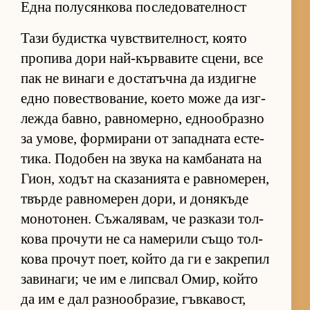
Една полусянкова последователност
Тази бу­дис­тка чув­с­т­ви­тел­ност, ко­ято
про­пива дори най-кър­ва­вите сце­ни, все
пак не ви­наги е дос­та­тъчна да из­дигне
едно по­вес­т­во­ва­ние, ко­ето може да из­г­
лежда бав­но, рав­но­мер­но, ед­но­об­разно
за умо­ве, фор­ми­рани от за­пад­ната ес­те­
ти­ка. По­до­бен на звука на кам­ба­ната на
Ги­он, хо­дът на ска­за­ни­ята е рав­но­ме­рен,
твърде рав­но­ме­рен до­ри, и до­ня­къде
мо­но­то­нен. Съ­жа­ля­вам, че раз­кази тол­
кова про­чути не са на­ме­рили също тол­
кова про­чут по­ет, който да ги е зак­ре­пил
за­ви­на­ги; че им е лип­с­вал Омир, който
да им е дал раз­но­об­ра­зие, гъв­ка­вост,