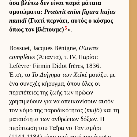
όσα βλέπω δεν εί­ναι παρά μάταια
ομοιώματα:
Præterit enim figura hujus
mundi
(Γιατί περ­νάει, αυ­τός ο κόσμος
5
όπως τον βλέπου­με)
».
Bossuet, Jacques Bénigne,
Œuvres
complètes
(Άπαντα), τ. IV, Παρίσι:
Lefèvre· Firmin Didot frères, 1836.
Έτσι, το
Το Διήγημα των Χεϊκέ
μοιάζει με
ένα συνεχές κήρυγ­μα, όπου όλες οι
περιπέτειες της ζωής των ηρώων
χρησιμεύ­ουν για να απει­κονίσουν αυ­τόν
τον νόμο της παροδικότητας (
mujô
) και τη
ματαιότητα των αν­θρώπων δόξων. Η
περίπτωση του Ταΐρα νο Τανταμόρι
(1144-1184) εί­ναι από αυτή την άποψη