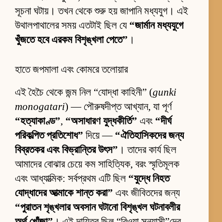
সূচনা ঘটায়। তখন থেকে শুরু হয় জাপানি মধ্যযুগ। এই
উথালপাথালের সময় এতটাই ছিল যে
“জার্মান মধ্যযুগে
খুঁজতে হবে এরকম বিশৃঙ্খলা পেতে”
।
হাতে জপমালা এবং কোমরে তলোয়ার
এই হৈচৈ থেকে জন্ম নিল “যোদ্ধা কাহিনী” (
gunki
monogatari
) — পৌরুষদীপ্ত আখ্যান, যা পূর্ণ
“হত্যাকাণ্ড”
,
“অসাধারণ যুদ্ধকীর্তি”
এবং
“দীর্ঘ
পরিকল্পিত প্রতিশোধ”
দিয়ে —
“ঐতিহাসিকদের জন্য
বিব্রতকর এবং বিভ্রান্তির উৎস”
। তাদের কার্য ছিল
আমাদের বোঝার চেয়ে কম সাহিত্যিক, বরং স্মৃতিমূলক
এবং আধ্যাত্মিক: সর্বপ্রথম এটি ছিল
“যুদ্ধে নিহত
যোদ্ধাদের আত্মাকে শান্ত করা”
এবং জীবিতদের জন্য
“পুরাতন শৃঙ্খলার অবসান ঘটানো বিশৃঙ্খল ঘটনাবলীর
অর্থ খোঁজা”
। এই দায়িত্ব ছিল “বিওয়া সন্ন্যাসী”দের