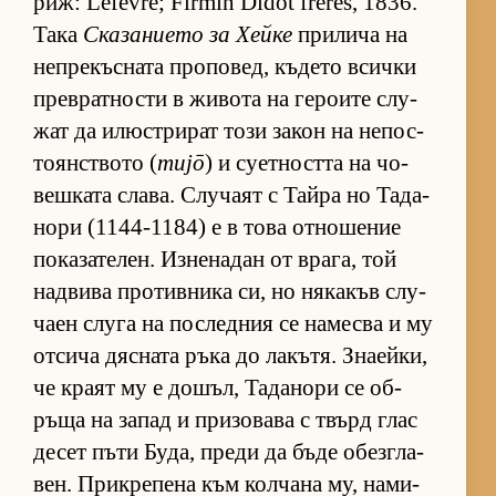
риж: Lefèvre; Firmin Didot frères, 1836.
Така
Ска­за­ни­ето за Хейке
при­лича на
неп­ре­къс­ната про­по­вед, къ­дето всички
прев­рат­ности в жи­вота на ге­ро­ите слу­
жат да илюс­т­ри­рат този за­кон на не­пос­
то­ян­с­т­вото (
mujō
) и су­ет­ността на чо­
веш­ката сла­ва. Слу­чаят с Тайра но Та­да­
нори (1144-1184) е в това от­но­ше­ние
по­ка­за­те­лен. Из­не­на­дан от вра­га, той
над­вива про­тив­ника си, но ня­ка­къв слу­
чаен слуга на пос­лед­ния се на­месва и му
от­сича дяс­ната ръка до ла­къ­тя. Зна­ей­ки,
че краят му е до­шъл, Та­да­нори се об­
ръща на за­пад и при­зо­вава с твърд глас
де­сет пъти Бу­да, преди да бъде обез­г­ла­
вен. Прик­ре­пена към кол­чана му, на­ми­