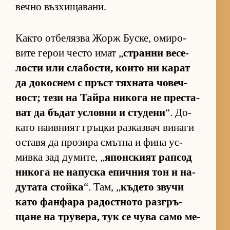
вечно въз­хи­ща­ва­ни.
Както от­бе­лязва Жорж Бус­ке, оми­ро­
вите ге­рои често имат „
странни ве­се­
лости или сла­бос­ти, ко­ито ни ка­рат
да до­кос­нем с пръст тях­ната чо­веч­
ност; тези на Тайра ни­кога не прес­та­
ват да бъ­дат ус­ловни и сту­дени
“. До­
като на­ив­ният гръцки раз­каз­вач ви­наги
ос­тавя да про­зира смътна и фина ус­
мивка зад ду­ми­те, „
япон­с­кият рап­сод
ни­кога не на­пуска епич­ния тон и на­
ду­тата стойка
“. Там, „
къ­дето звучи
като фан­фара ра­дос­т­ното раз­г­ръ­
щане на тру­ве­ра, тук се чува само ме­