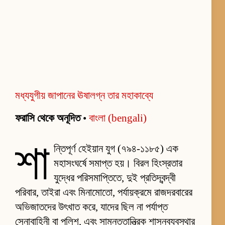
মধ্যযুগীয় জাপানের ঊষালগ্ন তার মহাকাব্যে
ফরাসি থেকে অনূদিত
•
বাংলা (bengali)
শা
ন্তিপূর্ণ হেইয়ান যুগ (৭৯৪-১১৮৫) এক
মহাসংঘর্ষে সমাপ্ত হয়। বিরল হিংস্রতার
যুদ্ধের পরিসমাপ্তিতে, দুই প্রতিদ্বন্দ্বী
পরিবার, তাইরা এবং মিনামোতো, পর্যায়ক্রমে রাজদরবারের
অভিজাতদের উৎখাত করে, যাদের ছিল না পর্যাপ্ত
সেনাবাহিনী বা পুলিশ, এবং সামন্ততান্ত্রিক শাসনব্যবস্থার