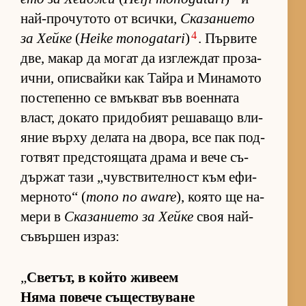
най-про­чу­тото от всич­ки,
Ска­за­ни­ето
4
за Хейке
(
Heike monogatari
)
. Пър­вите
две, ма­кар да мо­гат да из­г­леж­дат про­за­
ич­ни, опис­вайки как Тайра и Ми­на­мото
пос­те­пенно се вмък­ват във во­ен­ната
власт, до­като при­до­бият ре­ша­ващо вли­
я­ние върху де­лата на дво­ра, все пак под­
гот­вят пред­с­то­я­щата драма и вече съ­
дър­жат тази „чув­с­т­ви­тел­ност към ефи­
мер­но­то“ (
mono no aware
), ко­ято ще на­
мери в
Ска­за­ни­ето за Хейке
своя най-
съ­вър­шен из­раз:
„
Све­тът, в който жи­веем
Няма по­вече съ­щес­т­ву­ване