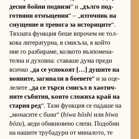
десни бойни под­визи
“ и „
дълго под­
гот­вяни от­мъ­ще­ния
“ – „
из­точ­ник на
сму­ще­ние и тре­вога за ис­то­ри­ците
“.
Тях­ната фун­к­ция беше впро­чем не тол­
кова ли­те­ра­тур­на, в сми­съ­ла, в който
ние го раз­би­ра­ме, кол­кото въз­по­ме­на­
телна и ду­хов­на: ста­ваше дума преди
всичко „
да се ус­по­коят […] ду­шите на
во­и­ни­те, за­ги­нали в бо­е­вете
“ и за оце­
ле­лите „
да се търси сми­съл в ха­о­тич­
ните съ­би­тия, ко­ито сло­жиха край на
ста­рия ред
“. Тази фун­к­ция се па­даше на
„мо­на­сите с
бива
“ (
biwa hōshi
или
biwa
bōzu
), аеди обик­но­вено сле­пи. По­добни
на на­шите тру­ба­дури от ми­на­ло­то, те