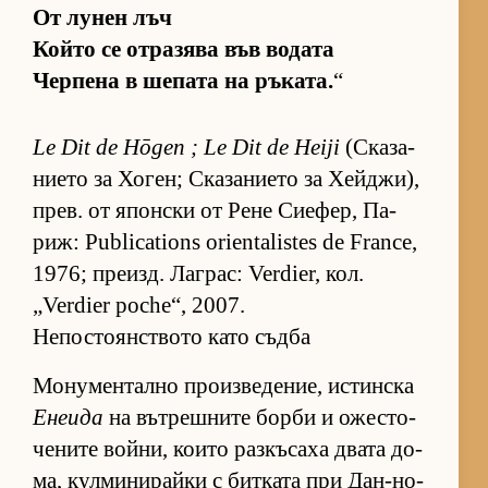
От лу­нен лъч
Който се от­ра­зява във во­дата
Чер­пена в ше­пата на ръ­ка­та.
“
Le Dit de Hōgen ; Le Dit de Heiji
(Ска­за­
ни­ето за Хо­ген; Ска­за­ни­ето за Хей­джи),
прев. от япон­ски от Рене Си­е­фер, Па­
риж: Publications orientalistes de France,
1976; пре­изд. Лаг­рас: Verdier, кол.
„Verdier poche“, 2007.
Непостоянството като съдба
Мо­ну­мен­тално про­из­ве­де­ние, ис­тин­ска
Енеида
на вът­реш­ните борби и ожес­то­
че­ните вой­ни, ко­ито раз­къ­саха двата до­
ма, кул­ми­ни­райки с бит­ката при Дан-но-