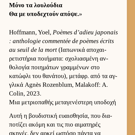
Μόνο τα λου­λού­δια
Θα με υποδεχτούν απόψε.
»
Hoffmann, Yoel,
Poèmes d’adieu japonais
: anthologie commentée de poèmes écrits
au seuil de la mort
(Ια­πωνικά αποχαι­
ρετιστήρια ποι­ήματα: σχολια­σμένη αν­
θολογία ποι­ημάτων γραμ­μένων στο
κατώφλι του θανάτου), μετάφρ. από τα αγ­
γλικά Agnès Rozenblum, Malakoff: A.
Colin, 2023.
Μια μετριοπαθής μεταγενέστερη υποδοχή
Αυτή η βου­διστική ευαι­σθησία, που δια­
ποτίζει ακόμη και τις πιο αι­ματηρές
σκηνές, δεν αρ­κεί ωστόσο πάντα να