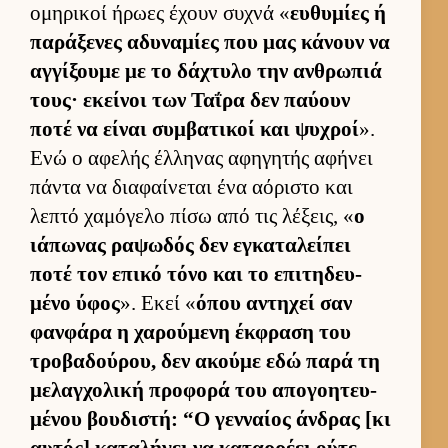
ομηρικοί ήρωες έχουν συχνά «
ευ­θυμίες ή
παράξενες αδυναμίες που μας κάνουν να
αγ­γίξουμε με το δάχτυλο την αν­θρωπιά
τους· εκεί­νοι των Ταΐρα δεν παύ­ουν
ποτέ να εί­ναι συμ­βατικοί και ψυχροί
».
Ενώ ο αφελής έλ­ληνας αφηγητής αφήνει
πάντα να δια­φαί­νεται ένα αόριστο και
λεπτό χαμόγελο πίσω από τις λέξεις, «
ο
ιάπωνας ραψωδός δεν εγκαταλεί­πει
ποτέ τον επικό τόνο και το επιτηδευ­
μένο ύφος
». Εκεί «
όπου αντηχεί σαν
φαν­φάρα η χαρού­μενη έκ­φραση του
τροβαδού­ρου, δεν ακούμε εδώ παρά τη
μελαγ­χολική προφορά του απογοη­τευ­
μένου βου­διστή: “Ο γεν­ναίος άν­δρας [κι
αυ­τός] καταλήγει να καταρ­ρέει ούτε