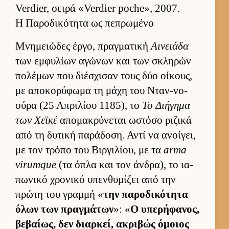
Verdier, σειρά «Verdier poche», 2007.
Η Παροδικότητα ως πεπρωμένο
Μνημειώδες έρ­γο, πραγ­ματική
Αινειάδα
των εμ­φυλίων αγώνων και των σκληρών
πολέμων που διέσχισαν τους δύο οί­κους,
με αποκορύφωμα τη μάχη του Νταν-νο-
ούρα (25 Απριλίου 1185), το
Το Διήγημα
των Χεϊκέ
απομακρύνεται ωστόσο ριζικά
από τη δυτική παράδοση. Αντί να ανοί­γει,
με τον τρόπο του Βιρ­γιλίου, με τα
arma
virumque
(τα όπλα και τον άν­δρα), το ια­
πωνικό χρονικό υπεν­θυμίζει από την
πρώτη του γραμμή «
την παροδικότητα
όλων των πραγ­μάτων
»: «
Ο υπερήφανος,
βεβαί­ως, δεν διαρ­κεί, ακριβώς όμοιος