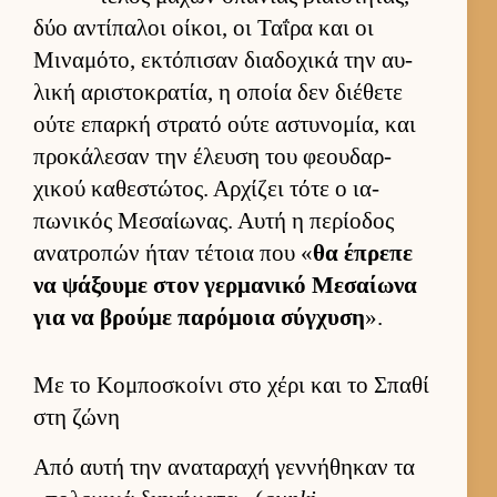
δύο αντίπαλοι οί­κοι, οι Ταΐρα και οι
Μιναμότο, εκτόπισαν δια­δοχικά την αυ­
λική αριστοκρατία, η οποία δεν διέθετε
ούτε επαρκή στρατό ούτε αστυνομία, και
προκάλεσαν την έλευση του φεου­δαρ­
χικού καθεστώτος. Αρ­χίζει τότε ο ια­
πωνικός Μεσαί­ωνας. Αυτή η περίοδος
ανατροπών ήταν τέτοια που «
θα έπρεπε
να ψάξουμε στον γερ­μανικό Μεσαί­ωνα
για να βρούμε παρόμοια σύγ­χυση
».
Με το Κομποσκοίνι στο χέρι και το Σπαθί
στη ζώνη
Από αυτή την αναταραχή γεν­νήθηκαν τα