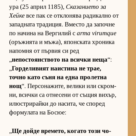
ура (25 ап­рил 1185),
Ска­за­ни­ето за
Хейке
все пак се от­к­ло­нява ра­ди­кално от
за­пад­ната тра­ди­ция. Вместо да за­почне
по на­чина на Вер­ги­лий с
arma virumque
(о­ръ­жи­ята и мъ­жа), япон­с­ката хро­ника
на­помня от пър­вия си ред
„
не­пос­то­ян­с­т­вото на всички неща
“:
„
Гор­де­ли­вият на­ис­тина не трае,
точно като съня на една про­летна
нощ
“. Пер­со­на­жи­те, ве­лики или скром­
ни, всички са от­не­сени от съ­щия ви­хър,
илюс­т­ри­райки до на­си­та, че спо­ред
фор­му­лата на Бо­сюе:
„
Ще дойде вре­ме­то, ко­гато този чо­