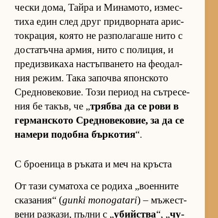
чески до­ма, Тайра и Ми­на­мо­то, из­мес­
тиха един след друг прид­вор­ната арис­
ток­ра­ция, ко­ято не раз­по­ла­гаше нито с
дос­та­тъчна ар­мия, нито с по­ли­ция, и
пре­диз­ви­каха нас­тъп­ва­нето на фе­о­дал­
ния ре­жим. Така за­почва япон­с­кото
Сред­но­ве­ко­вие. Този пе­риод на сът­ре­се­
ния бе та­къв, че „
трябва да се рови в
гер­ман­с­кото Сред­но­ве­ко­вие, за да се
на­мери по­добна бър­ко­тия
“.
С броеница в ръката и меч на кръста
От тази су­ма­тоха се ро­диха „во­ен­ните
ска­за­ния“ (
gunki monogatari
) – мъ­жес­т­
вени раз­ка­зи, пълни с „
убийства
“, „
чу­