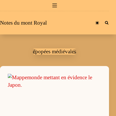
Passer
au
contenu
Notes du mont Royal
épopées médiévales