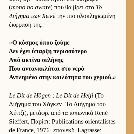
(
mono no aware
) που θα βρει στο
Το
Διήγημα των Χεϊκέ
την πιο ολοκληρωμένη
έκ­φρασή της:
«
Ο κόσμος όπου ζούμε
Δεν έχει ύπαρξη περισ­σότερο
Από ακτίνα σελήνης
Που αντανακλάται στο νερό
Αντλημένο στην κοι­λότητα του χεριού.
»
Le Dit de Hôgen ; Le Dit de Heiji
(Το
Διήγημα του Χόγκεν· Το Διήγημα του
Χέιτζι), μετάφρ. από τα ια­πωνικά René
Sieffert, Παρίσι: Publications orientalistes
de France, 1976· επανέκδ. Lagrasse: