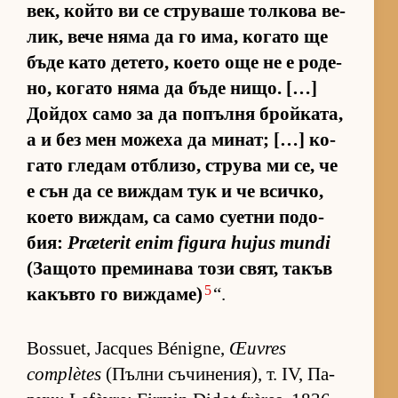
век, който ви се стру­ваше тол­кова ве­
лик, вече няма да го има, ко­гато ще
бъде като де­те­то, ко­ето още не е ро­де­
но, ко­гато няма да бъде ни­що. […]
Дой­дох само за да по­пълня брой­ка­та,
а и без мен мо­жеха да ми­нат; […] ко­
гато гле­дам от­б­ли­зо, струва ми се, че
е сън да се виж­дам тук и че всич­ко,
ко­ето виж­дам, са само су­етни по­до­
бия:
Præterit enim figura hujus mundi
(За­щото пре­ми­нава този свят, та­къв
5
ка­къвто го виж­да­ме)
“.
Bossuet, Jacques Bénigne,
Œuvres
complètes
(Пълни съ­чи­не­ни­я), т. IV, Па­