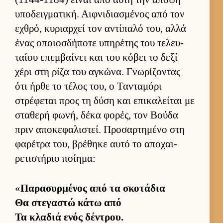
υποδειγ­ματική. Αιφ­νιδια­σμένος από τον
εχθρό, κυριαρ­χεί τον αντίπαλό του, αλλά
ένας οποιοσ­δήποτε υπηρέτης του τελευ­
ταίου επεμ­βαί­νει και του κόβει το δεξί
χέρι στη ρίζα του αγκώνα. Γνωρίζοντας
ότι ήρθε το τέλος του, ο Τανταμόρι
στρέφεται προς τη δύση και επικαλεί­ται με
σταθερή φωνή, δέκα φορές, τον Βούδα
πριν αποκεφαλιστεί. Προσαρ­τημένο στη
φαρέτρα του, βρέθηκε αυτό το αποχαι­
ρετιστήριο ποί­ημα:
«
Παρασυρ­μένος από τα σκοτάδια
Θα στεγαστώ κάτω από
Τα κλαδιά ενός δέντρου.