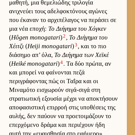
μαθητή, μια θεμελιώδης τριλογία
ανιχνεύει τους αδελ­φοκτόνους αγώνες
που έκαναν το αρ­χιπέλαγος να περάσει σε
μια νέα εποχή:
Το Διήγημα του Χόγκεν
2
(
Hôgen monogatari
)
,
Το Διήγημα του
3
Χέιτζι
(
Heiji monogatari
)
, και το πιο
διάσημο απ’ όλα,
Το Διήγημα των Χεϊκέ
4
(
Heiké monogatari
)
. Τα δύο πρώτα, αν
και μπορεί να φαί­νονται πεζά
περιγράφοντας πώς οι Ταΐρα και οι
Μιναμότο ει­σχωρούν σιγά-σιγά στη
στρατιω­τική εξου­σία μέχρι να αποκτήσουν
αποφασιστική επιρ­ροή στις υποθέσεις της
αυ­λής, δεν παύ­ουν να προε­τοι­μάζουν το
επερ­χόμενο δράμα και περιέχουν ήδη
αυτή την «ευαι­σθησία στο εφήμερο»