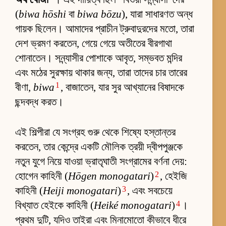
(
biwa hōshi
বা
biwa bōzu
), যারা সাধারণত অন্ধ
গায়ক ছিলেন। আমাদের প্রাচীন ট্রুবাদুরদের মতো, তারা
দেশ ভ্রমণ করতেন, গেয়ে গেয়ে অতীতের বীরগাথা
শোনাতেন। সন্ন্যাসীর পোশাকে আবৃত, সম্ভবত মন্দির
এবং মঠের সুরক্ষায় থাকার জন্য, তারা তাদের চার তারের
1
বীণা,
biwa
, বাজাতেন, যার সুর আখ্যানের বিষাদকে
ছন্দবদ্ধ করত।
এই শিল্পীরা যে সংগ্রহ গুরু থেকে শিষ্যে হস্তান্তর
করতেন, তার কেন্দ্রে একটি মৌলিক ত্রয়ী দ্বীপপুঞ্জকে
নতুন যুগে নিয়ে যাওয়া ভ্রাতৃঘাতী সংগ্রামের বর্ণনা দেয়:
2
হোগেন কাহিনী (
Hōgen monogatari
)
, হেইজি
3
কাহিনী (
Heiji monogatari
)
, এবং সবচেয়ে
4
বিখ্যাত হেইকে কাহিনী (
Heiké monogatari
)
।
প্রথম দুটি, যদিও তাইরা এবং মিনামোতো কীভাবে ধীরে