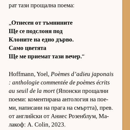
рат тази про­щална по­е­ма:
„
От­не­сен от тъм­ни­ните
Ще се под­с­лоня под
Кло­ните на едно дър­во.
Само цве­тята
Ще ме при­е­мат тази ве­чер.
“
Hoffmann, Yoel,
Poèmes d’adieu japonais
: anthologie commentée de poèmes écrits
au seuil de la mort
(Я­пон­ски про­щални
по­е­ми: ко­мен­ти­рана ан­то­ло­гия на по­е­
ми, на­пи­сани на прага на смърт­та), прев.
от ан­г­лийски от Аниес Ро­зен­б­лум, Ма­
ла­коф: A. Colin, 2023.