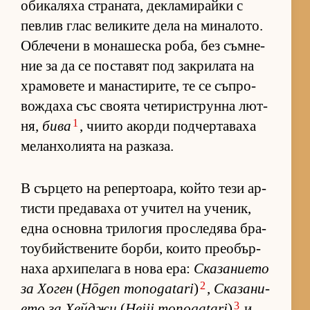
оби­ка­ляха стра­на­та, дек­ла­ми­райки с
пев­лив глас ве­ли­ките дела на ми­на­ло­то.
Об­ле­чени в мо­на­шеска ро­ба, без съм­не­
ние за да се пос­та­вят под зак­ри­лата на
хра­мо­вете и ма­нас­ти­ри­те, те се съп­ро­
вож­даха със сво­ята че­ти­рис­т­рунна лют­
1
ня,
бива
, чи­ито акорди под­чер­та­ваха
ме­лан­хо­ли­ята на раз­ка­за.
В сър­цето на ре­пер­то­а­ра, който тези ар­
тисти пре­да­ваха от учи­тел на уче­ник,
една ос­новна три­ло­гия прос­ле­дява бра­
то­у­бийс­т­ве­ните бор­би, ко­ито пре­о­бър­
наха ар­хи­пе­лага в нова ера:
Ска­за­ни­ето
2
за Хо­ген
(
Hōgen monogatari
)
,
Ска­за­ни­
3
ето за Хей­джи
(
Heiji monogatari
)
и