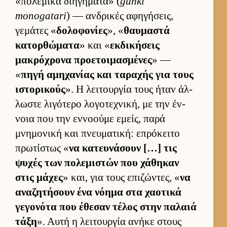
«πολεμικά διηγήματα» (
gunki
monogatari
) — αν­δρικές αφηγήσεις,
γεμάτες «
δολοφονίες
», «
θαυ­μαστά
κατορ­θώματα
» και «
εκ­δικήσεις
μακρόχρονα προε­τοι­μασμένες
» —
«
πηγή αμηχανίας και ταραχής για τους
ιστορικούς
». Η λει­τουρ­γία τους ήταν άλ­
λωστε λιγότερο λογοτεχνική, με την έν­
νοια που την εν­νοούμε εμείς, παρά
μνημονική και πνευ­ματική: επρόκειτο
πρωτίστως «
να κατευ­νάσουν […] τις
ψυχές των πολεμιστών που χάθηκαν
στις μάχες
» και, για τους επιζώντες, «
να
αναζητήσουν ένα νόημα στα χαοτικά
γεγονότα που έθεσαν τέλος στην παλαιά
τάξη
». Αυτή η λει­τουρ­γία ανήκε στους