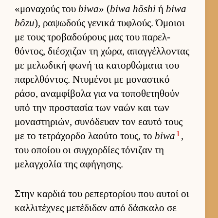
«μοναχούς του
biwa
» (
biwa hôshi
ή
biwa
bôzu
), ραψωδούς γενικά τυφλούς. Όμοιοι
με τους τροβαδού­ρους μας του παρελ­
θόντος, διέσχιζαν τη χώρα, απαγ­γέλ­λοντας
με μελωδική φωνή τα κατορ­θώματα του
παρελ­θόντος. Ντυμένοι με μοναστικό
ράσο, αναμ­φίβολα για να τοποθετηθούν
υπό την προστασία των ναών και των
μοναστηριών, συνόδευαν τον εαυτό τους
1
με το τετράχορδο λαούτο τους, το
biwa
,
του οποίου οι συγ­χορ­δίες τόνιζαν τη
μελαγ­χολία της αφήγησης.
Στην καρ­διά του ρεπερ­τορίου που αυ­τοί οι
καλ­λιτέχνες μετέδιδαν από δάσκαλο σε