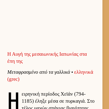
Η Αυγή της μεσαιωνικής Ιαπωνίας στα
έπη της
Μεταφρασμένο από τα γαλ­λικά
•
ελ­ληνικά
(grec)
Η
ει­ρηνική περίοδος Χεϊάν (794-
1185) έληξε μέσα σε πυρ­καγιά. Στο
τέλος μαχών σπάνιας βιαιότητας,