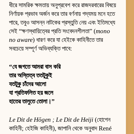
ধীরে সামরিক ক্ষমতায় অনুপ্রবেশ করে রাজদরবারের বিষয়ে
নির্ণায়ক প্রভাব অর্জন করে তার বর্ণনায় গদ্যময় মনে হতে
পারে, তবুও আসন্ন নাটকের প্রস্তুতি নেয় এবং ইতিমধ্যে
সেই “ক্ষণস্থায়িত্বের প্রতি সংবেদনশীলতা” (
mono
no aware
) ধারণ করে যা হেইকে কাহিনীতে তার
সবচেয়ে সম্পূর্ণ অভিব্যক্তি পাবে:
“যে জগতে আমরা বাস করি
তার অস্তিত্ব ততটুকুই
যতটুকু চাঁদের আলো
যা প্রতিফলিত হয় জলে
হাতের তালুতে তোলা।”
Le Dit de Hōgen ; Le Dit de Heiji
(হোগেন
কাহিনী; হেইজি কাহিনী), জাপানি থেকে অনুবাদ René