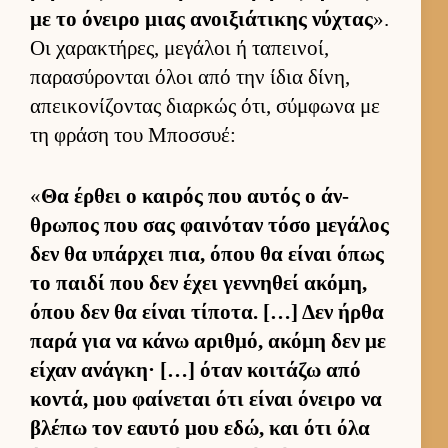
με το όνειρο μιας ανοι­ξιάτικης νύχτας
».
Οι χαρακτήρες, μεγάλοι ή ταπει­νοί,
παρασύρονται όλοι από την ίδια δίνη,
απει­κονίζοντας διαρ­κώς ότι, σύμ­φωνα με
τη φράση του Μποσ­συέ:
«
Θα έρ­θει ο και­ρός που αυ­τός ο άν­
θρωπος που σας φαι­νόταν τόσο μεγάλος
δεν θα υπάρ­χει πια, όπου θα εί­ναι όπως
το παιδί που δεν έχει γεν­νηθεί ακόμη,
όπου δεν θα εί­ναι τίποτα. […] Δεν ήρθα
παρά για να κάνω αριθ­μό, ακόμη δεν με
εί­χαν ανάγκη· […] όταν κοι­τάζω από
κοντά, μου φαί­νεται ότι εί­ναι όνειρο να
βλέπω τον εαυτό μου εδώ, και ότι όλα