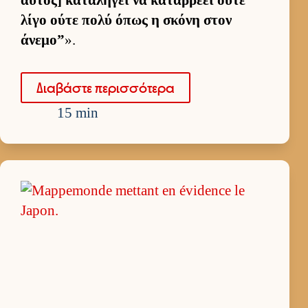
λίγο ούτε πολύ όπως η σκόνη στον
άνεμο”
».
Δια­βάστε περισ­σότερα
15 min