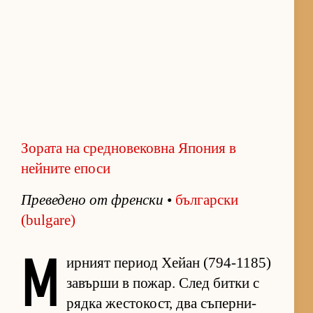
Зората на средновековна Япония в
нейните епоси
Пре­ве­дено от френ­ски
•
бъл­гар­ски
(bulgare)
М
ир­ният пе­риод Хе­йан (794-1185)
за­върши в по­жар. След битки с
рядка жес­то­кост, два съ­пер­ни­