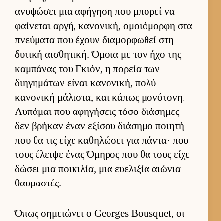
ανυψώσει μια αφήγηση που μπορεί να
φαί­νεται αρ­γή, κανονική, ομοιόμορφη στα
πνεύ­ματα που έχουν δια­μορ­φωθεί στη
δυτική αι­σθητική. Όμοια με τον ήχο της
καμπάνας του Γκιόν, η πορεία των
διηγημάτων εί­ναι κανονική, πολύ
κανονική μάλιστα, και κάπως μονότονη.
Λυπάμαι που αφηγήσεις τόσο διάσημες
δεν βρήκαν έναν εξίσου διάσημο ποι­ητή
που θα τις είχε καθηλώσει για πάντα· που
τους έλειψε ένας Όμηρος που θα τους είχε
δώσει μια ποι­κιλία, μια ευ­ελιξία αιώνια
θαυ­μαστές.
Όπως σημειώνει ο Georges Bousquet, οι