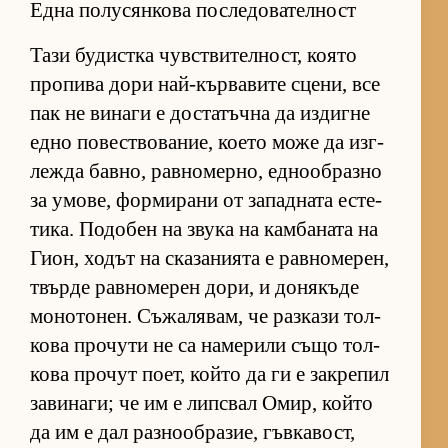
Една полусянкова последователност
Тази бу­дис­тка чув­с­т­ви­тел­ност, ко­ято
про­пива дори най-кър­ва­вите сце­ни, все
пак не ви­наги е дос­та­тъчна да из­дигне
едно по­вес­т­во­ва­ние, ко­ето може да из­г­
лежда бав­но, рав­но­мер­но, ед­но­об­разно
за умо­ве, фор­ми­рани от за­пад­ната ес­те­
ти­ка. По­до­бен на звука на кам­ба­ната на
Ги­он, хо­дът на ска­за­ни­ята е рав­но­ме­рен,
твърде рав­но­ме­рен до­ри, и до­ня­къде
мо­но­то­нен. Съ­жа­ля­вам, че раз­кази тол­
кова про­чути не са на­ме­рили също тол­
кова про­чут по­ет, който да ги е зак­ре­пил
за­ви­на­ги; че им е лип­с­вал Омир, който
да им е дал раз­но­об­ра­зие, гъв­ка­вост,