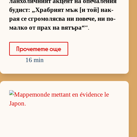
лан­хо­лич­ният ак­цент на опе­ча­ле­ния
бу­дист: „Храб­рият мъж [и той] нак­
рая се сгро­мо­лясва ни по­ве­че, ни по-
малко от прах на вя­тъ­ра“
“.
Про­че­тете още
16 min