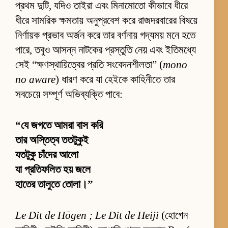
প্রথম দুটি, যদিও তাইরা এবং মিনামোতো কীভাবে ধীরে
ধীরে সামরিক ক্ষমতায় অনুপ্রবেশ করে রাজদরবারের বিষয়ে
নির্ণায়ক প্রভাব অর্জন করে তার বর্ণনায় গদ্যময় মনে হতে
পারে, তবুও আসন্ন নাটকের প্রস্তুতি নেয় এবং ইতিমধ্যে
সেই “ক্ষণস্থায়িত্বের প্রতি সংবেদনশীলতা” (
mono
no aware
) ধারণ করে যা হেইকে কাহিনীতে তার
সবচেয়ে সম্পূর্ণ অভিব্যক্তি পাবে:
“যে জগতে আমরা বাস করি
তার অস্তিত্ব ততটুকুই
যতটুকু চাঁদের আলো
যা প্রতিফলিত হয় জলে
হাতের তালুতে তোলা।”
Le Dit de Hōgen ; Le Dit de Heiji
(হোগেন