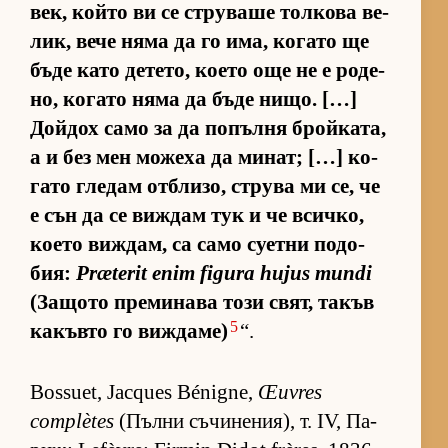
век, който ви се стру­ваше тол­кова ве­
лик, вече няма да го има, ко­гато ще
бъде като де­те­то, ко­ето още не е ро­де­
но, ко­гато няма да бъде ни­що. […]
Дой­дох само за да по­пълня брой­ка­та,
а и без мен мо­жеха да ми­нат; […] ко­
гато гле­дам от­б­ли­зо, струва ми се, че
е сън да се виж­дам тук и че всич­ко,
ко­ето виж­дам, са само су­етни по­до­
бия:
Præterit enim figura hujus mundi
(За­щото пре­ми­нава този свят, та­къв
5
ка­къвто го виж­да­ме)
“.
Bossuet, Jacques Bénigne,
Œuvres
complètes
(Пълни съ­чи­не­ни­я), т. IV, Па­