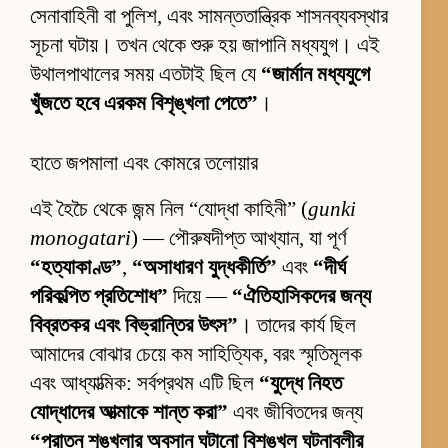
সেনাবাহিনী বা পুলিশ, এবং সামন্ততান্ত্রিক শাসনব্যবস্থার
সূচনা ঘটায়। তখন থেকে শুরু হয় জাপানি মধ্যযুগ। এই
উথালপাথালের সময় এতটাই ছিল যে
“জার্মান মধ্যযুগে
খুঁজতে হবে এরকম বিশৃঙ্খলা পেতে”
।
হাতে জপমালা এবং কোমরে তলোয়ার
এই হৈচৈ থেকে জন্ম নিল “যোদ্ধা কাহিনী” (
gunki
monogatari
) — পৌরুষদীপ্ত আখ্যান, যা পূর্ণ
“হত্যাকাণ্ড”
,
“অসাধারণ যুদ্ধকীর্তি”
এবং
“দীর্ঘ
পরিকল্পিত প্রতিশোধ”
দিয়ে —
“ঐতিহাসিকদের জন্য
বিব্রতকর এবং বিভ্রান্তির উৎস”
। তাদের কার্য ছিল
আমাদের বোঝার চেয়ে কম সাহিত্যিক, বরং স্মৃতিমূলক
এবং আধ্যাত্মিক: সর্বপ্রথম এটি ছিল
“যুদ্ধে নিহত
যোদ্ধাদের আত্মাকে শান্ত করা”
এবং জীবিতদের জন্য
“পুরাতন শৃঙ্খলার অবসান ঘটানো বিশৃঙ্খল ঘটনাবলীর