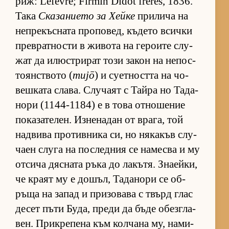
риж: Lefèvre; Firmin Didot frères, 1836.
Така
Ска­за­ни­ето за Хейке
при­лича на
неп­ре­къс­ната про­по­вед, къ­дето всички
прев­рат­ности в жи­вота на ге­ро­ите слу­
жат да илюс­т­ри­рат този за­кон на не­пос­
то­ян­с­т­вото (
mujō
) и су­ет­ността на чо­
веш­ката сла­ва. Слу­чаят с Тайра но Та­да­
нори (1144-1184) е в това от­но­ше­ние
по­ка­за­те­лен. Из­не­на­дан от вра­га, той
над­вива про­тив­ника си, но ня­ка­къв слу­
чаен слуга на пос­лед­ния се на­месва и му
от­сича дяс­ната ръка до ла­къ­тя. Зна­ей­ки,
че краят му е до­шъл, Та­да­нори се об­
ръща на за­пад и при­зо­вава с твърд глас
де­сет пъти Бу­да, преди да бъде обез­г­ла­
вен. Прик­ре­пена към кол­чана му, на­ми­