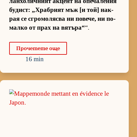
лан­хо­лич­ният ак­цент на опе­ча­ле­ния
бу­дист: „Храб­рият мъж [и той] нак­
рая се сгро­мо­лясва ни по­ве­че, ни по-
малко от прах на вя­тъ­ра“
“.
Про­че­тете още
16 min