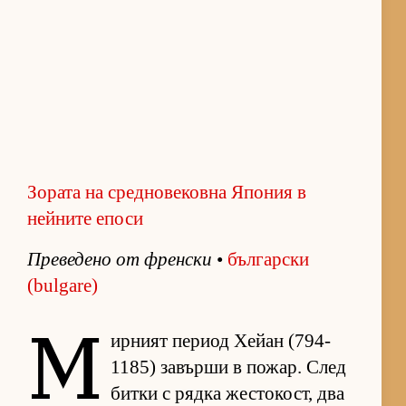
Зората на средновековна Япония в
нейните епоси
Пре­ве­дено от френ­ски
•
бъл­гар­ски
(bulgare)
М
ир­ният пе­риод Хе­йан (794-
1185) за­върши в по­жар. След
битки с рядка жес­то­кост, два