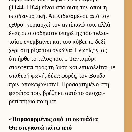
(1144-1184) εί­ναι από αυτή την άποψη
υποδειγ­ματική. Αιφ­νιδια­σμένος από τον
εχθρό, κυριαρ­χεί τον αντίπαλό του, αλλά
ένας οποιοσ­δήποτε υπηρέτης του τελευ­
ταίου επεμ­βαί­νει και του κόβει το δεξί
χέρι στη ρίζα του αγκώνα. Γνωρίζοντας
ότι ήρθε το τέλος του, ο Τανταμόρι
στρέφεται προς τη δύση και επικαλεί­ται με
σταθερή φωνή, δέκα φορές, τον Βούδα
πριν αποκεφαλιστεί. Προσαρ­τημένο στη
φαρέτρα του, βρέθηκε αυτό το αποχαι­
ρετιστήριο ποί­ημα:
«
Παρασυρ­μένος από τα σκοτάδια
Θα στεγαστώ κάτω από