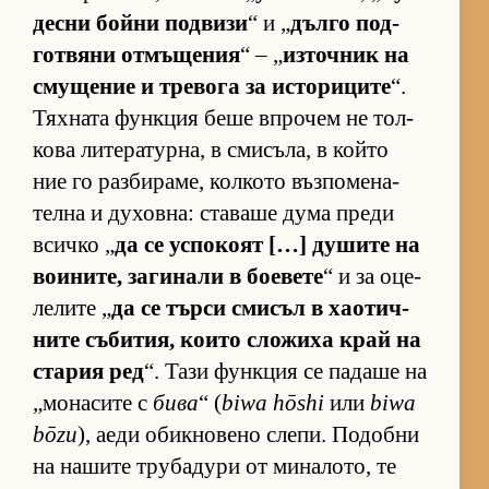
десни бойни под­визи
“ и „
дълго под­
гот­вяни от­мъ­ще­ния
“ – „
из­точ­ник на
сму­ще­ние и тре­вога за ис­то­ри­ците
“.
Тях­ната фун­к­ция беше впро­чем не тол­
кова ли­те­ра­тур­на, в сми­съ­ла, в който
ние го раз­би­ра­ме, кол­кото въз­по­ме­на­
телна и ду­хов­на: ста­ваше дума преди
всичко „
да се ус­по­коят […] ду­шите на
во­и­ни­те, за­ги­нали в бо­е­вете
“ и за оце­
ле­лите „
да се търси сми­съл в ха­о­тич­
ните съ­би­тия, ко­ито сло­жиха край на
ста­рия ред
“. Тази фун­к­ция се па­даше на
„мо­на­сите с
бива
“ (
biwa hōshi
или
biwa
bōzu
), аеди обик­но­вено сле­пи. По­добни
на на­шите тру­ба­дури от ми­на­ло­то, те