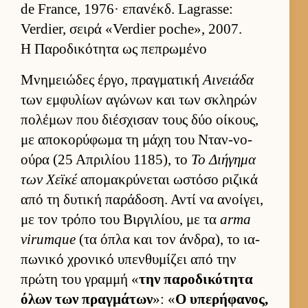
de France, 1976· επανέκδ. Lagrasse:
Verdier, σειρά «Verdier poche», 2007.
Η Παροδικότητα ως πεπρωμένο
Μνημειώδες έρ­γο, πραγ­ματική
Αινειάδα
των εμ­φυλίων αγώνων και των σκληρών
πολέμων που διέσχισαν τους δύο οί­κους,
με αποκορύφωμα τη μάχη του Νταν-νο-
ούρα (25 Απριλίου 1185), το
Το Διήγημα
των Χεϊκέ
απομακρύνεται ωστόσο ριζικά
από τη δυτική παράδοση. Αντί να ανοί­γει,
με τον τρόπο του Βιρ­γιλίου, με τα
arma
virumque
(τα όπλα και τον άν­δρα), το ια­
πωνικό χρονικό υπεν­θυμίζει από την
πρώτη του γραμμή «
την παροδικότητα
όλων των πραγ­μάτων
»: «
Ο υπερήφανος,