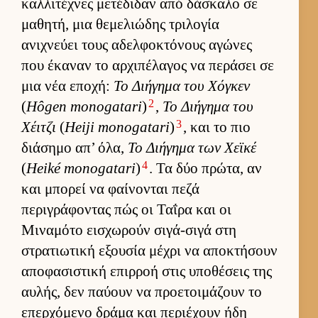
καλ­λιτέχνες μετέδιδαν από δάσκαλο σε
μαθητή, μια θεμελιώδης τριλογία
ανιχνεύει τους αδελ­φοκτόνους αγώνες
που έκαναν το αρ­χιπέλαγος να περάσει σε
μια νέα εποχή:
Το Διήγημα του Χόγκεν
2
(
Hôgen monogatari
)
,
Το Διήγημα του
3
Χέιτζι
(
Heiji monogatari
)
, και το πιο
διάσημο απ’ όλα,
Το Διήγημα των Χεϊκέ
4
(
Heiké monogatari
)
. Τα δύο πρώτα, αν
και μπορεί να φαί­νονται πεζά
περιγράφοντας πώς οι Ταΐρα και οι
Μιναμότο ει­σχωρούν σιγά-σιγά στη
στρατιω­τική εξου­σία μέχρι να αποκτήσουν
αποφασιστική επιρ­ροή στις υποθέσεις της
αυ­λής, δεν παύ­ουν να προε­τοι­μάζουν το
επερ­χόμενο δράμα και περιέχουν ήδη