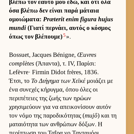
βλέπω τον εαυτό μου εδώ, και ότι όλα
όσα βλέπω δεν εί­ναι παρά μάταια
ομοιώματα:
Præterit enim figura hujus
mundi
(Γιατί περ­νάει, αυ­τός ο κόσμος
5
όπως τον βλέπου­με)
».
Bossuet, Jacques Bénigne,
Œuvres
complètes
(Άπαντα), τ. IV, Παρίσι:
Lefèvre· Firmin Didot frères, 1836.
Έτσι, το
Το Διήγημα των Χεϊκέ
μοιάζει με
ένα συνεχές κήρυγ­μα, όπου όλες οι
περιπέτειες της ζωής των ηρώων
χρησιμεύ­ουν για να απει­κονίσουν αυ­τόν
τον νόμο της παροδικότητας (
mujô
) και τη
ματαιότητα των αν­θρώπων δόξων. Η
περίπτωση του Ταΐρα νο Τανταμόρι