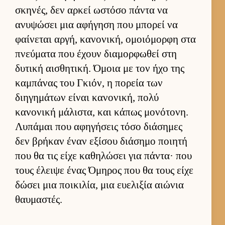
σκηνές, δεν αρ­κεί ωστόσο πάντα να
ανυψώσει μια αφήγηση που μπορεί να
φαί­νεται αρ­γή, κανονική, ομοιόμορφη στα
πνεύ­ματα που έχουν δια­μορ­φωθεί στη
δυτική αι­σθητική. Όμοια με τον ήχο της
καμπάνας του Γκιόν, η πορεία των
διηγημάτων εί­ναι κανονική, πολύ
κανονική μάλιστα, και κάπως μονότονη.
Λυπάμαι που αφηγήσεις τόσο διάσημες
δεν βρήκαν έναν εξίσου διάσημο ποι­ητή
που θα τις είχε καθηλώσει για πάντα· που
τους έλειψε ένας Όμηρος που θα τους είχε
δώσει μια ποι­κιλία, μια ευ­ελιξία αιώνια
θαυ­μαστές.