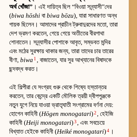
অর্থ খোঁজা”
। এই দায়িত্ব ছিল “বিওয়া সন্ন্যাসী”দের
(
biwa hōshi
বা
biwa bōzu
), যারা সাধারণত অন্ধ
গায়ক ছিলেন। আমাদের প্রাচীন ট্রুবাদুরদের মতো, তারা
দেশ ভ্রমণ করতেন, গেয়ে গেয়ে অতীতের বীরগাথা
শোনাতেন। সন্ন্যাসীর পোশাকে আবৃত, সম্ভবত মন্দির
এবং মঠের সুরক্ষায় থাকার জন্য, তারা তাদের চার তারের
1
বীণা,
biwa
, বাজাতেন, যার সুর আখ্যানের বিষাদকে
ছন্দবদ্ধ করত।
এই শিল্পীরা যে সংগ্রহ গুরু থেকে শিষ্যে হস্তান্তর
করতেন, তার কেন্দ্রে একটি মৌলিক ত্রয়ী দ্বীপপুঞ্জকে
নতুন যুগে নিয়ে যাওয়া ভ্রাতৃঘাতী সংগ্রামের বর্ণনা দেয়:
2
হোগেন কাহিনী (
Hōgen monogatari
)
, হেইজি
3
কাহিনী (
Heiji monogatari
)
, এবং সবচেয়ে
4
বিখ্যাত হেইকে কাহিনী (
Heiké monogatari
)
।