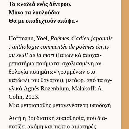
Τα κλαδιά ενός δέντρου.
Μόνο τα λου­λού­δια
Θα με υποδεχτούν απόψε.
»
Hoffmann, Yoel,
Poèmes d’adieu japonais
: anthologie commentée de poèmes écrits
au seuil de la mort
(Ια­πωνικά αποχαι­
ρετιστήρια ποι­ήματα: σχολια­σμένη αν­
θολογία ποι­ημάτων γραμ­μένων στο
κατώφλι του θανάτου), μετάφρ. από τα αγ­
γλικά Agnès Rozenblum, Malakoff: A.
Colin, 2023.
Μια μετριοπαθής μεταγενέστερη υποδοχή
Αυτή η βου­διστική ευαι­σθησία, που δια­
ποτίζει ακόμη και τις πιο αι­ματηρές