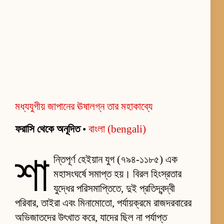
মধ্যযুগীয় জাপানের ঊষালগ্ন তার মহাকাব্যে
ফরাসি থেকে অনূদিত
•
বাংলা (bengali)
শা
ন্তিপূর্ণ হেইয়ান যুগ (৭৯৪-১১৮৫) এক
মহাসংঘর্ষে সমাপ্ত হয়। বিরল হিংস্রতার
যুদ্ধের পরিসমাপ্তিতে, দুই প্রতিদ্বন্দ্বী
পরিবার, তাইরা এবং মিনামোতো, পর্যায়ক্রমে রাজদরবারের
অভিজাতদের উৎখাত করে, যাদের ছিল না পর্যাপ্ত