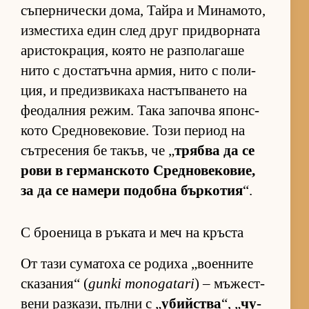
съ­пер­ни­чески до­ма, Тайра и Ми­на­мо­то,
из­мес­тиха един след друг прид­вор­ната
арис­ток­ра­ция, ко­ято не раз­по­ла­гаше
нито с дос­та­тъчна ар­мия, нито с по­ли­
ция, и пре­диз­ви­каха нас­тъп­ва­нето на
фе­о­дал­ния ре­жим. Така за­почва япон­с­
кото Сред­но­ве­ко­вие. Този пе­риод на
сът­ре­се­ния бе та­къв, че „
трябва да се
рови в гер­ман­с­кото Сред­но­ве­ко­вие,
за да се на­мери по­добна бър­ко­тия
“.
С броеница в ръката и меч на кръста
От тази су­ма­тоха се ро­диха „во­ен­ните
ска­за­ния“ (
gunki monogatari
) – мъ­жес­т­
вени раз­ка­зи, пълни с „
убийства
“, „
чу­