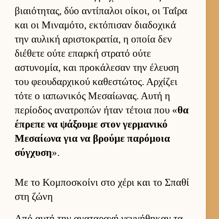
βιαιότητας, δύο αντίπαλοι οί­κοι, οι Ταΐρα
και οι Μιναμότο, εκτόπισαν δια­δοχικά
την αυ­λική αριστοκρατία, η οποία δεν
διέθετε ούτε επαρκή στρατό ούτε
αστυνομία, και προκάλεσαν την έλευση
του φεου­δαρ­χικού καθεστώτος. Αρ­χίζει
τότε ο ια­πωνικός Μεσαί­ωνας. Αυτή η
περίοδος ανατροπών ήταν τέτοια που «
θα
έπρεπε να ψάξουμε στον γερ­μανικό
Μεσαί­ωνα για να βρούμε παρόμοια
σύγ­χυση
».
Με το Κομποσκοίνι στο χέρι και το Σπαθί
στη ζώνη
Από αυτή την αναταραχή γεν­νήθηκαν τα