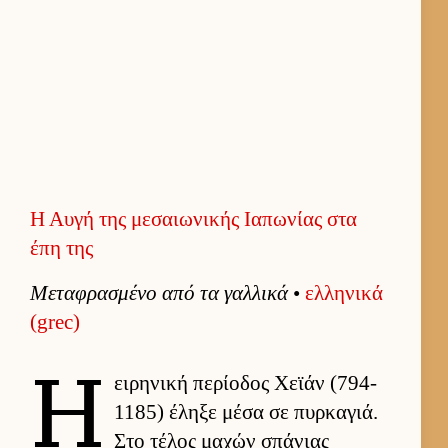
Η Αυγή της μεσαιωνικής Ιαπωνίας στα
έπη της
Μεταφρασμένο από τα γαλ­λικά
•
ελ­ληνικά
(grec)
Η
ει­ρηνική περίοδος Χεϊάν (794-
1185) έληξε μέσα σε πυρ­καγιά.
Στο τέλος μαχών σπάνιας