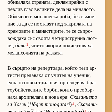
оби­ка­ляха стра­на­та, дек­ла­ми­райки с
пев­лив глас ве­ли­ките дела на ми­на­ло­то.
Об­ле­чени в мо­на­шеска ро­ба, без съм­не­
ние за да се пос­та­вят под зак­ри­лата на
хра­мо­вете и ма­нас­ти­ри­те, те се съп­ро­
вож­даха със сво­ята че­ти­рис­т­рунна лют­
1
ня,
бива
, чи­ито акорди под­чер­та­ваха
ме­лан­хо­ли­ята на раз­ка­за.
В сър­цето на ре­пер­то­а­ра, който тези ар­
тисти пре­да­ваха от учи­тел на уче­ник,
една ос­новна три­ло­гия прос­ле­дява бра­
то­у­бийс­т­ве­ните бор­би, ко­ито пре­о­бър­
наха ар­хи­пе­лага в нова ера:
Ска­за­ни­ето
2
за Хо­ген
(
Hōgen monogatari
)
,
Ска­за­ни­
3
ето за Хей­джи
(
Heiji monogatari
)
и