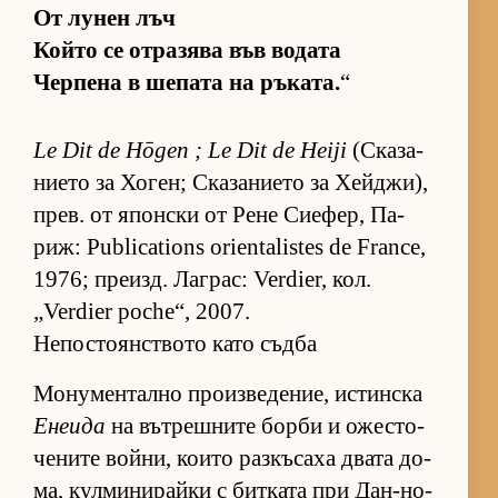
От лу­нен лъч
Който се от­ра­зява във во­дата
Чер­пена в ше­пата на ръ­ка­та.
“
Le Dit de Hōgen ; Le Dit de Heiji
(Ска­за­
ни­ето за Хо­ген; Ска­за­ни­ето за Хей­джи),
прев. от япон­ски от Рене Си­е­фер, Па­
риж: Publications orientalistes de France,
1976; пре­изд. Лаг­рас: Verdier, кол.
„Verdier poche“, 2007.
Непостоянството като съдба
Мо­ну­мен­тално про­из­ве­де­ние, ис­тин­ска
Енеида
на вът­реш­ните борби и ожес­то­
че­ните вой­ни, ко­ито раз­къ­саха двата до­
ма, кул­ми­ни­райки с бит­ката при Дан-но-