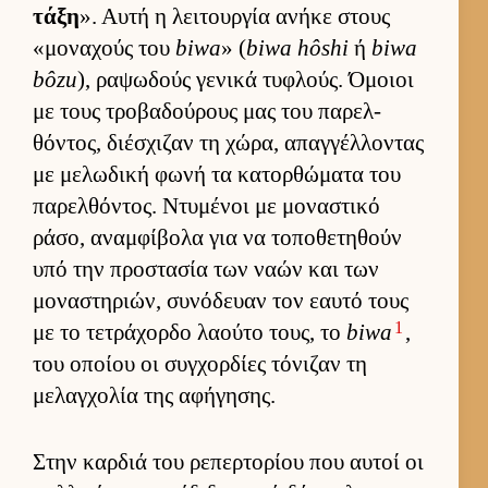
τάξη
». Αυτή η λει­τουρ­γία ανήκε στους
«μοναχούς του
biwa
» (
biwa hôshi
ή
biwa
bôzu
), ραψωδούς γενικά τυφλούς. Όμοιοι
με τους τροβαδού­ρους μας του παρελ­
θόντος, διέσχιζαν τη χώρα, απαγ­γέλ­λοντας
με μελωδική φωνή τα κατορ­θώματα του
παρελ­θόντος. Ντυμένοι με μοναστικό
ράσο, αναμ­φίβολα για να τοποθετηθούν
υπό την προστασία των ναών και των
μοναστηριών, συνόδευαν τον εαυτό τους
1
με το τετράχορδο λαούτο τους, το
biwa
,
του οποίου οι συγ­χορ­δίες τόνιζαν τη
μελαγ­χολία της αφήγησης.
Στην καρ­διά του ρεπερ­τορίου που αυ­τοί οι