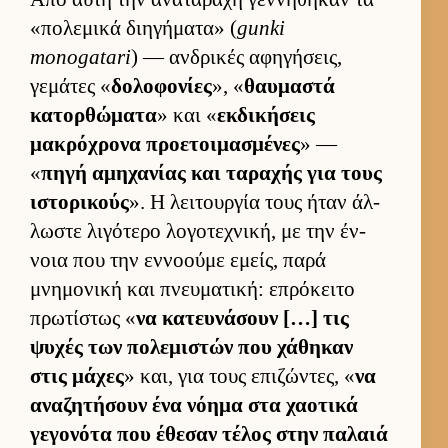
«πολεμικά διηγήματα» (
gunki
monogatari
) — αν­δρικές αφηγήσεις,
γεμάτες «
δολοφονίες
», «
θαυ­μαστά
κατορ­θώματα
» και «
εκ­δικήσεις
μακρόχρονα προε­τοι­μασμένες
» —
«
πηγή αμηχανίας και ταραχής για τους
ιστορικούς
». Η λει­τουρ­γία τους ήταν άλ­
λωστε λιγότερο λογοτεχνική, με την έν­
νοια που την εν­νοούμε εμείς, παρά
μνημονική και πνευ­ματική: επρόκειτο
πρωτίστως «
να κατευ­νάσουν […] τις
ψυχές των πολεμιστών που χάθηκαν
στις μάχες
» και, για τους επιζώντες, «
να
αναζητήσουν ένα νόημα στα χαοτικά
γεγονότα που έθεσαν τέλος στην παλαιά