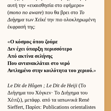
αυτή την «ευαι­σθησία στο εφήμερο»
(
mono no aware
) που θα βρει στο
Το
Διήγημα των Χεϊκέ
την πιο ολοκληρωμένη
έκ­φρασή της:
«
Ο κόσμος όπου ζούμε
Δεν έχει ύπαρξη περισ­σότερο
Από ακτίνα σελήνης
Που αντανακλάται στο νερό
Αντλημένο στην κοι­λότητα του χεριού.
»
Le Dit de Hôgen ; Le Dit de Heiji
(Το
Διήγημα του Χόγκεν· Το Διήγημα του
Χέιτζι), μετάφρ. από τα ια­πωνικά René
Sieffert, Παρίσι: Publications orientalistes