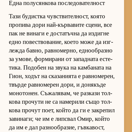
Една полусянкова последователност
Тази бу­дис­тка чув­с­т­ви­тел­ност, ко­ято
про­пива дори най-кър­ва­вите сце­ни, все
пак не ви­наги е дос­та­тъчна да из­дигне
едно по­вес­т­во­ва­ние, ко­ето може да из­г­
лежда бав­но, рав­но­мер­но, ед­но­об­разно
за умо­ве, фор­ми­рани от за­пад­ната ес­те­
ти­ка. По­до­бен на звука на кам­ба­ната на
Ги­он, хо­дът на ска­за­ни­ята е рав­но­ме­рен,
твърде рав­но­ме­рен до­ри, и до­ня­къде
мо­но­то­нен. Съ­жа­ля­вам, че раз­кази тол­
кова про­чути не са на­ме­рили също тол­
кова про­чут по­ет, който да ги е зак­ре­пил
за­ви­на­ги; че им е лип­с­вал Омир, който
да им е дал раз­но­об­ра­зие, гъв­ка­вост,