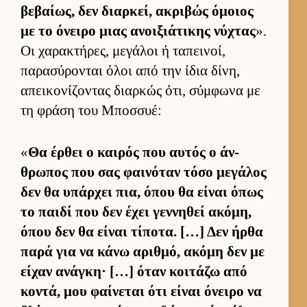
βεβαί­ως, δεν διαρ­κεί, ακριβώς όμοιος
με το όνειρο μιας ανοι­ξιάτικης νύχτας
».
Οι χαρακτήρες, μεγάλοι ή ταπει­νοί,
παρασύρονται όλοι από την ίδια δίνη,
απει­κονίζοντας διαρ­κώς ότι, σύμ­φωνα με
τη φράση του Μποσ­συέ:
«
Θα έρ­θει ο και­ρός που αυ­τός ο άν­
θρωπος που σας φαι­νόταν τόσο μεγάλος
δεν θα υπάρ­χει πια, όπου θα εί­ναι όπως
το παιδί που δεν έχει γεν­νηθεί ακόμη,
όπου δεν θα εί­ναι τίποτα. […] Δεν ήρθα
παρά για να κάνω αριθ­μό, ακόμη δεν με
εί­χαν ανάγκη· […] όταν κοι­τάζω από
κοντά, μου φαί­νεται ότι εί­ναι όνειρο να