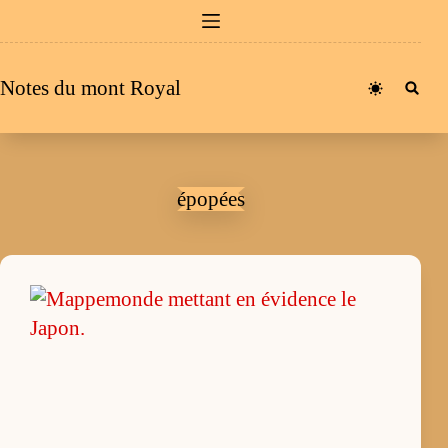
Passer
au
contenu
Notes du mont Royal
épopées