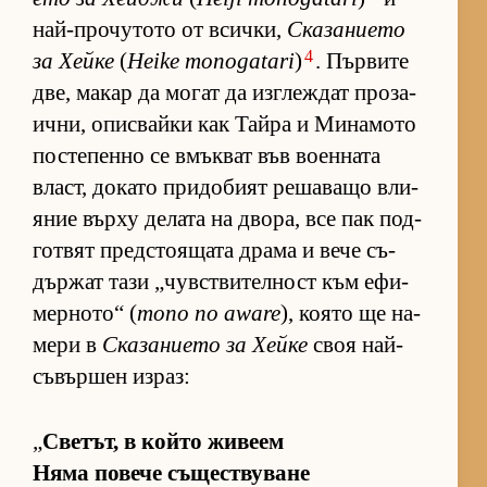
най-про­чу­тото от всич­ки,
Ска­за­ни­ето
4
за Хейке
(
Heike monogatari
)
. Пър­вите
две, ма­кар да мо­гат да из­г­леж­дат про­за­
ич­ни, опис­вайки как Тайра и Ми­на­мото
пос­те­пенно се вмък­ват във во­ен­ната
власт, до­като при­до­бият ре­ша­ващо вли­
я­ние върху де­лата на дво­ра, все пак под­
гот­вят пред­с­то­я­щата драма и вече съ­
дър­жат тази „чув­с­т­ви­тел­ност към ефи­
мер­но­то“ (
mono no aware
), ко­ято ще на­
мери в
Ска­за­ни­ето за Хейке
своя най-
съ­вър­шен из­раз:
„
Све­тът, в който жи­веем
Няма по­вече съ­щес­т­ву­ване