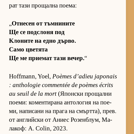
рат тази про­щална по­е­ма:
„
От­не­сен от тъм­ни­ните
Ще се под­с­лоня под
Кло­ните на едно дър­во.
Само цве­тята
Ще ме при­е­мат тази ве­чер.
“
Hoffmann, Yoel,
Poèmes d’adieu japonais
: anthologie commentée de poèmes écrits
au seuil de la mort
(Я­пон­ски про­щални
по­е­ми: ко­мен­ти­рана ан­то­ло­гия на по­е­
ми, на­пи­сани на прага на смърт­та), прев.
от ан­г­лийски от Аниес Ро­зен­б­лум, Ма­
ла­коф: A. Colin, 2023.