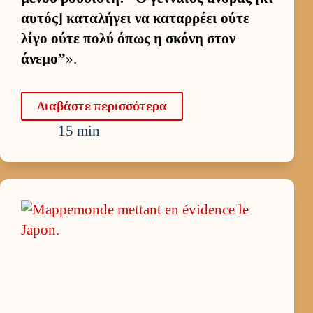
αυ­τός] καταλήγει να καταρ­ρέει ούτε
λίγο ούτε πολύ όπως η σκόνη στον
άνεμο”
».
Δια­βάστε περισ­σότερα
15 min