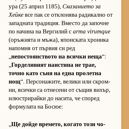
ура (25 ап­рил 1185),
Ска­за­ни­ето за
Хейке
все пак се от­к­ло­нява ра­ди­кално от
за­пад­ната тра­ди­ция. Вместо да за­почне
по на­чина на Вер­ги­лий с
arma virumque
(о­ръ­жи­ята и мъ­жа), япон­с­ката хро­ника
на­помня от пър­вия си ред
„
не­пос­то­ян­с­т­вото на всички неща
“:
„
Гор­де­ли­вият на­ис­тина не трае,
точно като съня на една про­летна
нощ
“. Пер­со­на­жи­те, ве­лики или скром­
ни, всички са от­не­сени от съ­щия ви­хър,
илюс­т­ри­райки до на­си­та, че спо­ред
фор­му­лата на Бо­сюе:
„
Ще дойде вре­ме­то, ко­гато този чо­