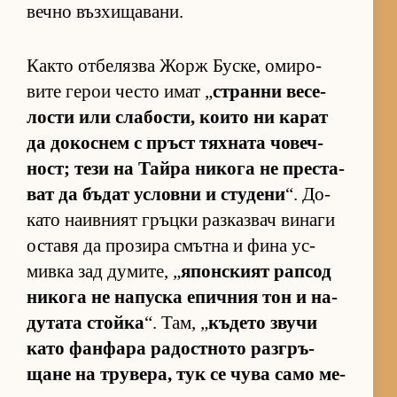
вечно въз­хи­ща­ва­ни.
Както от­бе­лязва Жорж Бус­ке, оми­ро­
вите ге­рои често имат „
странни ве­се­
лости или сла­бос­ти, ко­ито ни ка­рат
да до­кос­нем с пръст тях­ната чо­веч­
ност; тези на Тайра ни­кога не прес­та­
ват да бъ­дат ус­ловни и сту­дени
“. До­
като на­ив­ният гръцки раз­каз­вач ви­наги
ос­тавя да про­зира смътна и фина ус­
мивка зад ду­ми­те, „
япон­с­кият рап­сод
ни­кога не на­пуска епич­ния тон и на­
ду­тата стойка
“. Там, „
къ­дето звучи
като фан­фара ра­дос­т­ното раз­г­ръ­
щане на тру­ве­ра, тук се чува само ме­