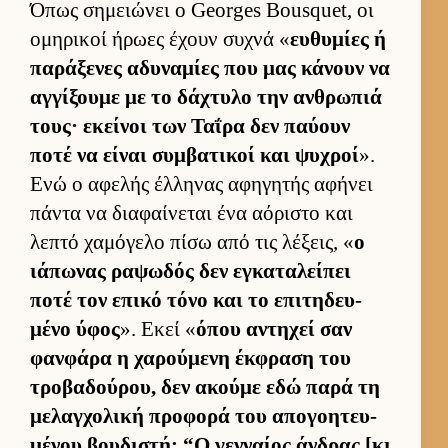
Όπως σημειώνει ο Georges Bousquet, οι
ομηρικοί ήρωες έχουν συχνά «
ευ­θυμίες ή
παράξενες αδυναμίες που μας κάνουν να
αγ­γίξουμε με το δάχτυλο την αν­θρωπιά
τους· εκεί­νοι των Ταΐρα δεν παύ­ουν
ποτέ να εί­ναι συμ­βατικοί και ψυχροί
».
Ενώ ο αφελής έλ­ληνας αφηγητής αφήνει
πάντα να δια­φαί­νεται ένα αόριστο και
λεπτό χαμόγελο πίσω από τις λέξεις, «
ο
ιάπωνας ραψωδός δεν εγκαταλεί­πει
ποτέ τον επικό τόνο και το επιτηδευ­
μένο ύφος
». Εκεί «
όπου αντηχεί σαν
φαν­φάρα η χαρού­μενη έκ­φραση του
τροβαδού­ρου, δεν ακούμε εδώ παρά τη
μελαγ­χολική προφορά του απογοη­τευ­
μένου βου­διστή: “Ο γεν­ναίος άν­δρας [κι