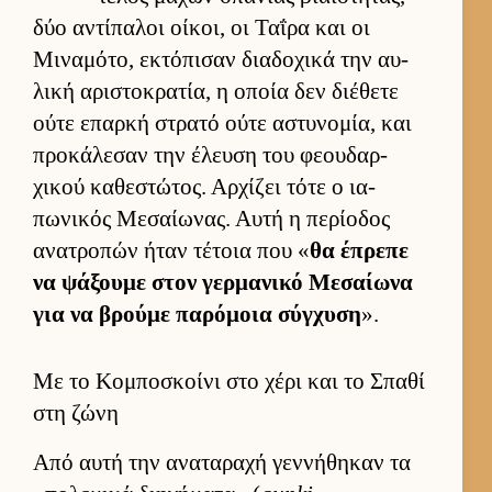
δύο αντίπαλοι οί­κοι, οι Ταΐρα και οι
Μιναμότο, εκτόπισαν δια­δοχικά την αυ­
λική αριστοκρατία, η οποία δεν διέθετε
ούτε επαρκή στρατό ούτε αστυνομία, και
προκάλεσαν την έλευση του φεου­δαρ­
χικού καθεστώτος. Αρ­χίζει τότε ο ια­
πωνικός Μεσαί­ωνας. Αυτή η περίοδος
ανατροπών ήταν τέτοια που «
θα έπρεπε
να ψάξουμε στον γερ­μανικό Μεσαί­ωνα
για να βρούμε παρόμοια σύγ­χυση
».
Με το Κομποσκοίνι στο χέρι και το Σπαθί
στη ζώνη
Από αυτή την αναταραχή γεν­νήθηκαν τα