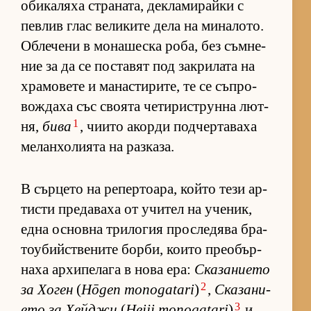
оби­ка­ляха стра­на­та, дек­ла­ми­райки с
пев­лив глас ве­ли­ките дела на ми­на­ло­то.
Об­ле­чени в мо­на­шеска ро­ба, без съм­не­
ние за да се пос­та­вят под зак­ри­лата на
хра­мо­вете и ма­нас­ти­ри­те, те се съп­ро­
вож­даха със сво­ята че­ти­рис­т­рунна лют­
1
ня,
бива
, чи­ито акорди под­чер­та­ваха
ме­лан­хо­ли­ята на раз­ка­за.
В сър­цето на ре­пер­то­а­ра, който тези ар­
тисти пре­да­ваха от учи­тел на уче­ник,
една ос­новна три­ло­гия прос­ле­дява бра­
то­у­бийс­т­ве­ните бор­би, ко­ито пре­о­бър­
наха ар­хи­пе­лага в нова ера:
Ска­за­ни­ето
2
за Хо­ген
(
Hōgen monogatari
)
,
Ска­за­ни­
3
ето за Хей­джи
(
Heiji monogatari
)
и