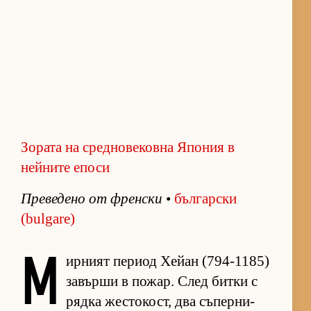
Зората на средновековна Япония в
нейните епоси
Пре­ве­дено от френ­ски
•
бъл­гар­ски
(bulgare)
М
ир­ният пе­риод Хе­йан (794-1185)
за­върши в по­жар. След битки с
рядка жес­то­кост, два съ­пер­ни­