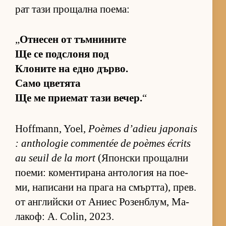
рат тази про­щална по­е­ма:
„
От­не­сен от тъм­ни­ните
Ще се под­с­лоня под
Кло­ните на едно дър­во.
Само цве­тята
Ще ме при­е­мат тази ве­чер.
“
Hoffmann, Yoel,
Poèmes d’adieu japonais
: anthologie commentée de poèmes écrits
au seuil de la mort
(Я­пон­ски про­щални
по­е­ми: ко­мен­ти­рана ан­то­ло­гия на по­е­
ми, на­пи­сани на прага на смърт­та), прев.
от ан­г­лийски от Аниес Ро­зен­б­лум, Ма­
ла­коф: A. Colin, 2023.