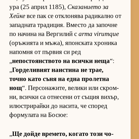
ура (25 ап­рил 1185),
Ска­за­ни­ето за
Хейке
все пак се от­к­ло­нява ра­ди­кално от
за­пад­ната тра­ди­ция. Вместо да за­почне
по на­чина на Вер­ги­лий с
arma virumque
(о­ръ­жи­ята и мъ­жа), япон­с­ката хро­ника
на­помня от пър­вия си ред
„
не­пос­то­ян­с­т­вото на всички неща
“:
„
Гор­де­ли­вият на­ис­тина не трае,
точно като съня на една про­летна
нощ
“. Пер­со­на­жи­те, ве­лики или скром­
ни, всички са от­не­сени от съ­щия ви­хър,
илюс­т­ри­райки до на­си­та, че спо­ред
фор­му­лата на Бо­сюе:
„
Ще дойде вре­ме­то, ко­гато този чо­