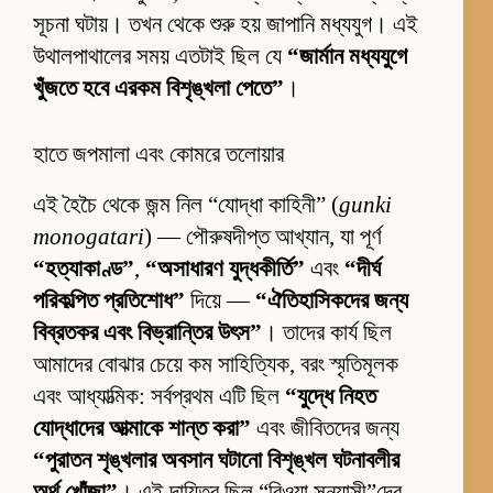
সূচনা ঘটায়। তখন থেকে শুরু হয় জাপানি মধ্যযুগ। এই
উথালপাথালের সময় এতটাই ছিল যে
“জার্মান মধ্যযুগে
খুঁজতে হবে এরকম বিশৃঙ্খলা পেতে”
।
হাতে জপমালা এবং কোমরে তলোয়ার
এই হৈচৈ থেকে জন্ম নিল “যোদ্ধা কাহিনী” (
gunki
monogatari
) — পৌরুষদীপ্ত আখ্যান, যা পূর্ণ
“হত্যাকাণ্ড”
,
“অসাধারণ যুদ্ধকীর্তি”
এবং
“দীর্ঘ
পরিকল্পিত প্রতিশোধ”
দিয়ে —
“ঐতিহাসিকদের জন্য
বিব্রতকর এবং বিভ্রান্তির উৎস”
। তাদের কার্য ছিল
আমাদের বোঝার চেয়ে কম সাহিত্যিক, বরং স্মৃতিমূলক
এবং আধ্যাত্মিক: সর্বপ্রথম এটি ছিল
“যুদ্ধে নিহত
যোদ্ধাদের আত্মাকে শান্ত করা”
এবং জীবিতদের জন্য
“পুরাতন শৃঙ্খলার অবসান ঘটানো বিশৃঙ্খল ঘটনাবলীর
অর্থ খোঁজা”
। এই দায়িত্ব ছিল “বিওয়া সন্ন্যাসী”দের