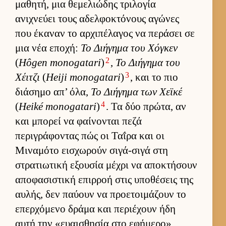
μαθητή, μια θεμελιώδης τριλογία
ανιχνεύει τους αδελ­φοκτόνους αγώνες
που έκαναν το αρ­χιπέλαγος να περάσει σε
μια νέα εποχή:
Το Διήγημα του Χόγκεν
2
(
Hôgen monogatari
)
,
Το Διήγημα του
3
Χέιτζι
(
Heiji monogatari
)
, και το πιο
διάσημο απ’ όλα,
Το Διήγημα των Χεϊκέ
4
(
Heiké monogatari
)
. Τα δύο πρώτα, αν
και μπορεί να φαί­νονται πεζά
περιγράφοντας πώς οι Ταΐρα και οι
Μιναμότο ει­σχωρούν σιγά-σιγά στη
στρατιω­τική εξου­σία μέχρι να αποκτήσουν
αποφασιστική επιρ­ροή στις υποθέσεις της
αυ­λής, δεν παύ­ουν να προε­τοι­μάζουν το
επερ­χόμενο δράμα και περιέχουν ήδη
αυτή την «ευαι­σθησία στο εφήμερο»