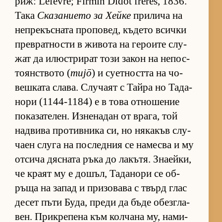
риж: Lefèvre; Firmin Didot frères, 1836.
Така
Ска­за­ни­ето за Хейке
при­лича на
неп­ре­къс­ната про­по­вед, къ­дето всички
прев­рат­ности в жи­вота на ге­ро­ите слу­
жат да илюс­т­ри­рат този за­кон на не­пос­
то­ян­с­т­вото (
mujō
) и су­ет­ността на чо­
веш­ката сла­ва. Слу­чаят с Тайра но Та­да­
нори (1144-1184) е в това от­но­ше­ние
по­ка­за­те­лен. Из­не­на­дан от вра­га, той
над­вива про­тив­ника си, но ня­ка­къв слу­
чаен слуга на пос­лед­ния се на­месва и му
от­сича дяс­ната ръка до ла­къ­тя. Зна­ей­ки,
че краят му е до­шъл, Та­да­нори се об­
ръща на за­пад и при­зо­вава с твърд глас
де­сет пъти Бу­да, преди да бъде обез­г­ла­
вен. Прик­ре­пена към кол­чана му, на­ми­