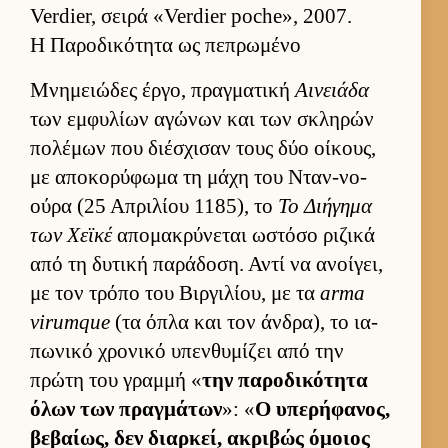
Verdier, σειρά «Verdier poche», 2007.
Η Παροδικότητα ως πεπρωμένο
Μνημειώδες έρ­γο, πραγ­ματική
Αινειάδα
των εμ­φυλίων αγώνων και των σκληρών
πολέμων που διέσχισαν τους δύο οί­κους,
με αποκορύφωμα τη μάχη του Νταν-νο-
ούρα (25 Απριλίου 1185), το
Το Διήγημα
των Χεϊκέ
απομακρύνεται ωστόσο ριζικά
από τη δυτική παράδοση. Αντί να ανοί­γει,
με τον τρόπο του Βιρ­γιλίου, με τα
arma
virumque
(τα όπλα και τον άν­δρα), το ια­
πωνικό χρονικό υπεν­θυμίζει από την
πρώτη του γραμμή «
την παροδικότητα
όλων των πραγ­μάτων
»: «
Ο υπερήφανος,
βεβαί­ως, δεν διαρ­κεί, ακριβώς όμοιος