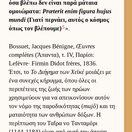
όσα βλέπω δεν εί­ναι παρά μάταια
ομοιώματα:
Præterit enim figura hujus
mundi
(Γιατί περ­νάει, αυ­τός ο κόσμος
5
όπως τον βλέπου­με)
».
Bossuet, Jacques Bénigne,
Œuvres
complètes
(Άπαντα), τ. IV, Παρίσι:
Lefèvre· Firmin Didot frères, 1836.
Έτσι, το
Το Διήγημα των Χεϊκέ
μοιάζει με
ένα συνεχές κήρυγ­μα, όπου όλες οι
περιπέτειες της ζωής των ηρώων
χρησιμεύ­ουν για να απει­κονίσουν αυ­τόν
τον νόμο της παροδικότητας (
mujô
) και τη
ματαιότητα των αν­θρώπων δόξων. Η
περίπτωση του Ταΐρα νο Τανταμόρι
(1144-1184) εί­ναι από αυτή την άποψη