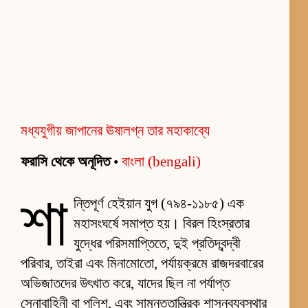
মধ্যযুগীয় জাপানের ঊষালগ্ন তার মহাকাব্যে
ফরাসি থেকে অনূদিত
•
বাংলা (bengali)
শা
ন্তিপূর্ণ হেইয়ান যুগ (৭৯৪-১১৮৫) এক
মহাসংঘর্ষে সমাপ্ত হয়। বিরল হিংস্রতার
যুদ্ধের পরিসমাপ্তিতে, দুই প্রতিদ্বন্দ্বী
পরিবার, তাইরা এবং মিনামোতো, পর্যায়ক্রমে রাজদরবারের
অভিজাতদের উৎখাত করে, যাদের ছিল না পর্যাপ্ত
সেনাবাহিনী বা পুলিশ, এবং সামন্ততান্ত্রিক শাসনব্যবস্থার