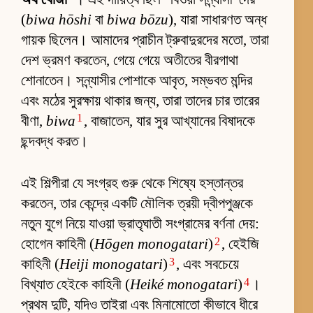
(
biwa hōshi
বা
biwa bōzu
), যারা সাধারণত অন্ধ
গায়ক ছিলেন। আমাদের প্রাচীন ট্রুবাদুরদের মতো, তারা
দেশ ভ্রমণ করতেন, গেয়ে গেয়ে অতীতের বীরগাথা
শোনাতেন। সন্ন্যাসীর পোশাকে আবৃত, সম্ভবত মন্দির
এবং মঠের সুরক্ষায় থাকার জন্য, তারা তাদের চার তারের
1
বীণা,
biwa
, বাজাতেন, যার সুর আখ্যানের বিষাদকে
ছন্দবদ্ধ করত।
এই শিল্পীরা যে সংগ্রহ গুরু থেকে শিষ্যে হস্তান্তর
করতেন, তার কেন্দ্রে একটি মৌলিক ত্রয়ী দ্বীপপুঞ্জকে
নতুন যুগে নিয়ে যাওয়া ভ্রাতৃঘাতী সংগ্রামের বর্ণনা দেয়:
2
হোগেন কাহিনী (
Hōgen monogatari
)
, হেইজি
3
কাহিনী (
Heiji monogatari
)
, এবং সবচেয়ে
4
বিখ্যাত হেইকে কাহিনী (
Heiké monogatari
)
।
প্রথম দুটি, যদিও তাইরা এবং মিনামোতো কীভাবে ধীরে