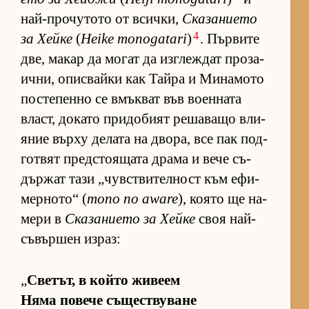
най-про­чу­тото от всич­ки,
Ска­за­ни­ето
4
за Хейке
(
Heike monogatari
)
. Пър­вите
две, ма­кар да мо­гат да из­г­леж­дат про­за­
ич­ни, опис­вайки как Тайра и Ми­на­мото
пос­те­пенно се вмък­ват във во­ен­ната
власт, до­като при­до­бият ре­ша­ващо вли­
я­ние върху де­лата на дво­ра, все пак под­
гот­вят пред­с­то­я­щата драма и вече съ­
дър­жат тази „чув­с­т­ви­тел­ност към ефи­
мер­но­то“ (
mono no aware
), ко­ято ще на­
мери в
Ска­за­ни­ето за Хейке
своя най-
съ­вър­шен из­раз:
„
Све­тът, в който жи­веем
Няма по­вече съ­щес­т­ву­ване