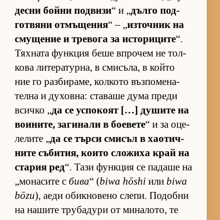
десни бойни под­визи
“ и „
дълго под­
гот­вяни от­мъ­ще­ния
“ – „
из­точ­ник на
сму­ще­ние и тре­вога за ис­то­ри­ците
“.
Тях­ната фун­к­ция беше впро­чем не тол­
кова ли­те­ра­тур­на, в сми­съ­ла, в който
ние го раз­би­ра­ме, кол­кото въз­по­ме­на­
телна и ду­хов­на: ста­ваше дума преди
всичко „
да се ус­по­коят […] ду­шите на
во­и­ни­те, за­ги­нали в бо­е­вете
“ и за оце­
ле­лите „
да се търси сми­съл в ха­о­тич­
ните съ­би­тия, ко­ито сло­жиха край на
ста­рия ред
“. Тази фун­к­ция се па­даше на
„мо­на­сите с
бива
“ (
biwa hōshi
или
biwa
bōzu
), аеди обик­но­вено сле­пи. По­добни
на на­шите тру­ба­дури от ми­на­ло­то, те