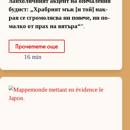
лан­хо­лич­ният ак­цент на опе­ча­ле­ния
бу­дист: „Храб­рият мъж [и той] нак­
рая се сгро­мо­лясва ни по­ве­че, ни по-
малко от прах на вя­тъ­ра“
“.
Про­че­тете още
16 min