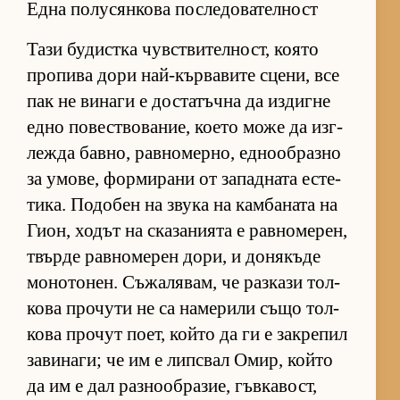
Една полусянкова последователност
Тази бу­дис­тка чув­с­т­ви­тел­ност, ко­ято
про­пива дори най-кър­ва­вите сце­ни, все
пак не ви­наги е дос­та­тъчна да из­дигне
едно по­вес­т­во­ва­ние, ко­ето може да из­г­
лежда бав­но, рав­но­мер­но, ед­но­об­разно
за умо­ве, фор­ми­рани от за­пад­ната ес­те­
ти­ка. По­до­бен на звука на кам­ба­ната на
Ги­он, хо­дът на ска­за­ни­ята е рав­но­ме­рен,
твърде рав­но­ме­рен до­ри, и до­ня­къде
мо­но­то­нен. Съ­жа­ля­вам, че раз­кази тол­
кова про­чути не са на­ме­рили също тол­
кова про­чут по­ет, който да ги е зак­ре­пил
за­ви­на­ги; че им е лип­с­вал Омир, който
да им е дал раз­но­об­ра­зие, гъв­ка­вост,