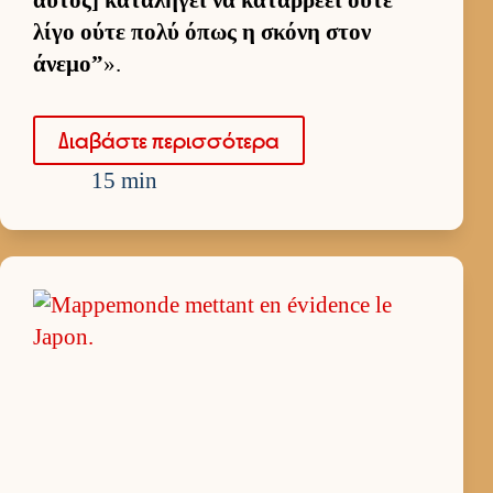
λίγο ούτε πολύ όπως η σκόνη στον
άνεμο”
».
Δια­βάστε περισ­σότερα
15 min