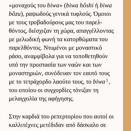
«μοναχούς του
biwa
» (
biwa hôshi
ή
biwa
bôzu
), ραψωδούς γενικά τυφλούς. Όμοιοι
με τους τροβαδού­ρους μας του παρελ­
θόντος, διέσχιζαν τη χώρα, απαγ­γέλ­λοντας
με μελωδική φωνή τα κατορ­θώματα του
παρελ­θόντος. Ντυμένοι με μοναστικό
ράσο, αναμ­φίβολα για να τοποθετηθούν
υπό την προστασία των ναών και των
μοναστηριών, συνόδευαν τον εαυτό τους
1
με το τετράχορδο λαούτο τους, το
biwa
,
του οποίου οι συγ­χορ­δίες τόνιζαν τη
μελαγ­χολία της αφήγησης.
Στην καρ­διά του ρεπερ­τορίου που αυ­τοί οι
καλ­λιτέχνες μετέδιδαν από δάσκαλο σε