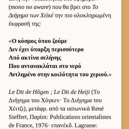
(
mono no aware
) που θα βρει στο
Το
Διήγημα των Χεϊκέ
την πιο ολοκληρωμένη
έκ­φρασή της:
«
Ο κόσμος όπου ζούμε
Δεν έχει ύπαρξη περισ­σότερο
Από ακτίνα σελήνης
Που αντανακλάται στο νερό
Αντλημένο στην κοι­λότητα του χεριού.
»
Le Dit de Hôgen ; Le Dit de Heiji
(Το
Διήγημα του Χόγκεν· Το Διήγημα του
Χέιτζι), μετάφρ. από τα ια­πωνικά René
Sieffert, Παρίσι: Publications orientalistes
de France, 1976· επανέκδ. Lagrasse: