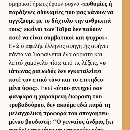
ομηρικοί ήρωες έχουν συχνά «
ευ­θυμίες ή
παράξενες αδυναμίες που μας κάνουν να
αγ­γίξουμε με το δάχτυλο την αν­θρωπιά
τους· εκεί­νοι των Ταΐρα δεν παύ­ουν
ποτέ να εί­ναι συμ­βατικοί και ψυχροί
».
Ενώ ο αφελής έλ­ληνας αφηγητής αφήνει
πάντα να δια­φαί­νεται ένα αόριστο και
λεπτό χαμόγελο πίσω από τις λέξεις, «
ο
ιάπωνας ραψωδός δεν εγκαταλεί­πει
ποτέ τον επικό τόνο και το επιτηδευ­
μένο ύφος
». Εκεί «
όπου αντηχεί σαν
φαν­φάρα η χαρού­μενη έκ­φραση του
τροβαδού­ρου, δεν ακούμε εδώ παρά τη
μελαγ­χολική προφορά του απογοη­τευ­
μένου βου­διστή: “Ο γεν­ναίος άν­δρας [κι
αυ­τός] καταλήγει να καταρ­ρέει ούτε