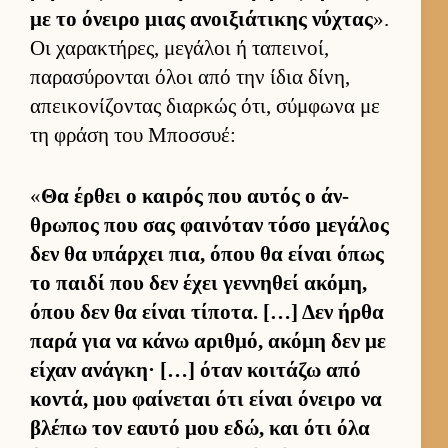
με το όνειρο μιας ανοι­ξιάτικης νύχτας
».
Οι χαρακτήρες, μεγάλοι ή ταπει­νοί,
παρασύρονται όλοι από την ίδια δίνη,
απει­κονίζοντας διαρ­κώς ότι, σύμ­φωνα με
τη φράση του Μποσ­συέ:
«
Θα έρ­θει ο και­ρός που αυ­τός ο άν­
θρωπος που σας φαι­νόταν τόσο μεγάλος
δεν θα υπάρ­χει πια, όπου θα εί­ναι όπως
το παιδί που δεν έχει γεν­νηθεί ακόμη,
όπου δεν θα εί­ναι τίποτα. […] Δεν ήρθα
παρά για να κάνω αριθ­μό, ακόμη δεν με
εί­χαν ανάγκη· […] όταν κοι­τάζω από
κοντά, μου φαί­νεται ότι εί­ναι όνειρο να
βλέπω τον εαυτό μου εδώ, και ότι όλα