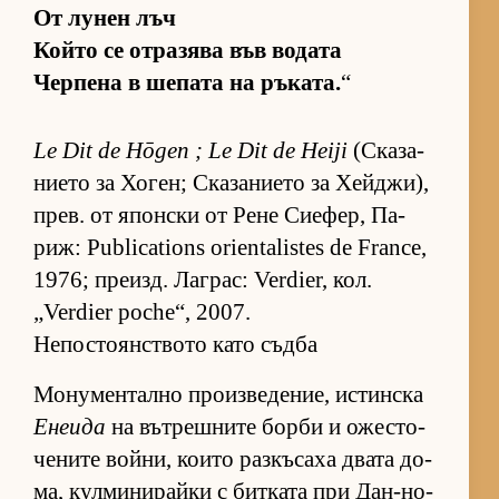
От лу­нен лъч
Който се от­ра­зява във во­дата
Чер­пена в ше­пата на ръ­ка­та.
“
Le Dit de Hōgen ; Le Dit de Heiji
(Ска­за­
ни­ето за Хо­ген; Ска­за­ни­ето за Хей­джи),
прев. от япон­ски от Рене Си­е­фер, Па­
риж: Publications orientalistes de France,
1976; пре­изд. Лаг­рас: Verdier, кол.
„Verdier poche“, 2007.
Непостоянството като съдба
Мо­ну­мен­тално про­из­ве­де­ние, ис­тин­ска
Енеида
на вът­реш­ните борби и ожес­то­
че­ните вой­ни, ко­ито раз­къ­саха двата до­
ма, кул­ми­ни­райки с бит­ката при Дан-но-