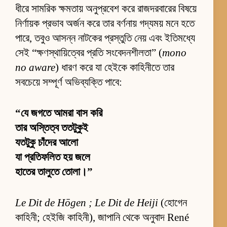
ধীরে সামরিক ক্ষমতায় অনুপ্রবেশ করে রাজদরবারের বিষয়ে
নির্ণায়ক প্রভাব অর্জন করে তার বর্ণনায় গদ্যময় মনে হতে
পারে, তবুও আসন্ন নাটকের প্রস্তুতি নেয় এবং ইতিমধ্যে
সেই “ক্ষণস্থায়িত্বের প্রতি সংবেদনশীলতা” (
mono
no aware
) ধারণ করে যা হেইকে কাহিনীতে তার
সবচেয়ে সম্পূর্ণ অভিব্যক্তি পাবে:
“যে জগতে আমরা বাস করি
তার অস্তিত্ব ততটুকুই
যতটুকু চাঁদের আলো
যা প্রতিফলিত হয় জলে
হাতের তালুতে তোলা।”
Le Dit de Hōgen ; Le Dit de Heiji
(হোগেন
কাহিনী; হেইজি কাহিনী), জাপানি থেকে অনুবাদ René