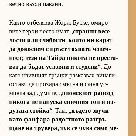
вечно въз­хи­ща­ва­ни.
Както от­бе­лязва Жорж Бус­ке, оми­ро­
вите ге­рои често имат „
странни ве­се­
лости или сла­бос­ти, ко­ито ни ка­рат
да до­кос­нем с пръст тях­ната чо­веч­
ност; тези на Тайра ни­кога не прес­та­
ват да бъ­дат ус­ловни и сту­дени
“. До­
като на­ив­ният гръцки раз­каз­вач ви­наги
ос­тавя да про­зира смътна и фина ус­
мивка зад ду­ми­те, „
япон­с­кият рап­сод
ни­кога не на­пуска епич­ния тон и на­
ду­тата стойка
“. Там, „
къ­дето звучи
като фан­фара ра­дос­т­ното раз­г­ръ­
щане на тру­ве­ра, тук се чува само ме­