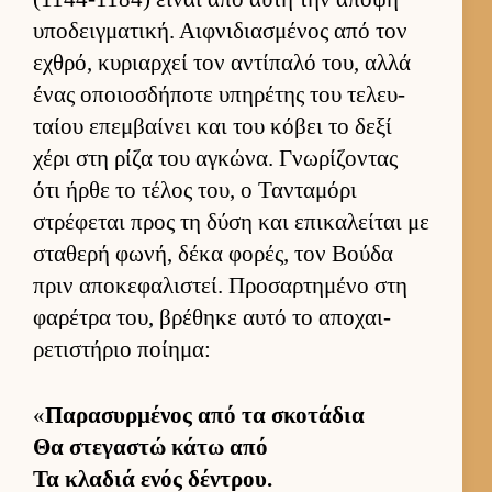
υποδειγ­ματική. Αιφ­νιδια­σμένος από τον
εχθρό, κυριαρ­χεί τον αντίπαλό του, αλλά
ένας οποιοσ­δήποτε υπηρέτης του τελευ­
ταίου επεμ­βαί­νει και του κόβει το δεξί
χέρι στη ρίζα του αγκώνα. Γνωρίζοντας
ότι ήρθε το τέλος του, ο Τανταμόρι
στρέφεται προς τη δύση και επικαλεί­ται με
σταθερή φωνή, δέκα φορές, τον Βούδα
πριν αποκεφαλιστεί. Προσαρ­τημένο στη
φαρέτρα του, βρέθηκε αυτό το αποχαι­
ρετιστήριο ποί­ημα:
«
Παρασυρ­μένος από τα σκοτάδια
Θα στεγαστώ κάτω από
Τα κλαδιά ενός δέντρου.