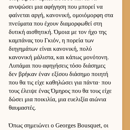
ανυψώσει μια αφήγηση που μπορεί να
φαί­νεται αρ­γή, κανονική, ομοιόμορφη στα
πνεύ­ματα που έχουν δια­μορ­φωθεί στη
δυτική αι­σθητική. Όμοια με τον ήχο της
καμπάνας του Γκιόν, η πορεία των
διηγημάτων εί­ναι κανονική, πολύ
κανονική μάλιστα, και κάπως μονότονη.
Λυπάμαι που αφηγήσεις τόσο διάσημες
δεν βρήκαν έναν εξίσου διάσημο ποι­ητή
που θα τις είχε καθηλώσει για πάντα· που
τους έλειψε ένας Όμηρος που θα τους είχε
δώσει μια ποι­κιλία, μια ευ­ελιξία αιώνια
θαυ­μαστές.
Όπως σημειώνει ο Georges Bousquet, οι