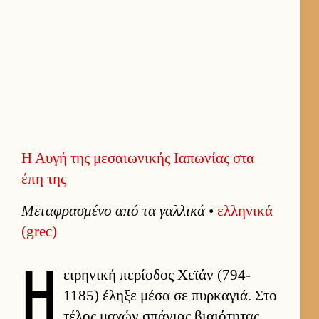
Η Αυγή της μεσαιωνικής Ιαπωνίας στα
έπη της
Μεταφρασμένο από τα γαλ­λικά
•
ελ­ληνικά
(grec)
Η
ει­ρηνική περίοδος Χεϊάν (794-
1185) έληξε μέσα σε πυρ­καγιά. Στο
τέλος μαχών σπάνιας βιαιότητας,