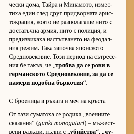
чески до­ма, Тайра и Ми­на­мо­то, из­мес­
тиха един след друг прид­вор­ната арис­
ток­ра­ция, ко­ято не раз­по­ла­гаше нито с
дос­та­тъчна ар­мия, нито с по­ли­ция, и
пре­диз­ви­каха нас­тъп­ва­нето на фе­о­дал­
ния ре­жим. Така за­почва япон­с­кото
Сред­но­ве­ко­вие. Този пе­риод на сът­ре­се­
ния бе та­къв, че „
трябва да се рови в
гер­ман­с­кото Сред­но­ве­ко­вие, за да се
на­мери по­добна бър­ко­тия
“.
С броеница в ръката и меч на кръста
От тази су­ма­тоха се ро­диха „во­ен­ните
ска­за­ния“ (
gunki monogatari
) – мъ­жес­т­
вени раз­ка­зи, пълни с „
убийства
“, „
чу­