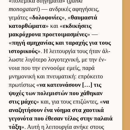
«πολεμικά διηγήματα» (
gunki
monogatari
) — αν­δρικές αφηγήσεις,
γεμάτες «
δολοφονίες
», «
θαυ­μαστά
κατορ­θώματα
» και «
εκ­δικήσεις
μακρόχρονα προε­τοι­μασμένες
» —
«
πηγή αμηχανίας και ταραχής για τους
ιστορικούς
». Η λει­τουρ­γία τους ήταν άλ­
λωστε λιγότερο λογοτεχνική, με την έν­
νοια που την εν­νοούμε εμείς, παρά
μνημονική και πνευ­ματική: επρόκειτο
πρωτίστως «
να κατευ­νάσουν […] τις
ψυχές των πολεμιστών που χάθηκαν
στις μάχες
» και, για τους επιζώντες, «
να
αναζητήσουν ένα νόημα στα χαοτικά
γεγονότα που έθεσαν τέλος στην παλαιά
τάξη
». Αυτή η λει­τουρ­γία ανήκε στους