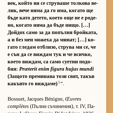
век, който ви се стру­ваше тол­кова ве­
лик, вече няма да го има, ко­гато ще
бъде като де­те­то, ко­ето още не е ро­де­
но, ко­гато няма да бъде ни­що. […]
Дой­дох само за да по­пълня брой­ка­та,
а и без мен мо­жеха да ми­нат; […] ко­
гато гле­дам от­б­ли­зо, струва ми се, че
е сън да се виж­дам тук и че всич­ко,
ко­ето виж­дам, са само су­етни по­до­
бия:
Præterit enim figura hujus mundi
(За­щото пре­ми­нава този свят, та­къв
5
ка­къвто го виж­да­ме)
“.
Bossuet, Jacques Bénigne,
Œuvres
complètes
(Пълни съ­чи­не­ни­я), т. IV, Па­