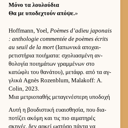
Μόνο τα λου­λού­δια
Θα με υποδεχτούν απόψε.
»
Hoffmann, Yoel,
Poèmes d’adieu japonais
: anthologie commentée de poèmes écrits
au seuil de la mort
(Ια­πωνικά αποχαι­
ρετιστήρια ποι­ήματα: σχολια­σμένη αν­
θολογία ποι­ημάτων γραμ­μένων στο
κατώφλι του θανάτου), μετάφρ. από τα αγ­
γλικά Agnès Rozenblum, Malakoff: A.
Colin, 2023.
Μια μετριοπαθής μεταγενέστερη υποδοχή
Αυτή η βου­διστική ευαι­σθησία, που δια­
ποτίζει ακόμη και τις πιο αι­ματηρές
σκηνές, δεν αρ­κεί ωστόσο πάντα να