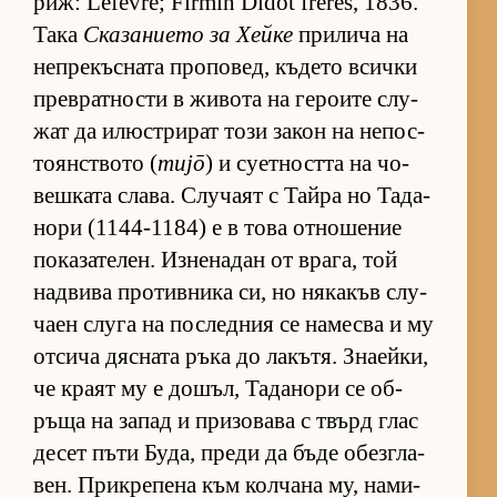
риж: Lefèvre; Firmin Didot frères, 1836.
Така
Ска­за­ни­ето за Хейке
при­лича на
неп­ре­къс­ната про­по­вед, къ­дето всички
прев­рат­ности в жи­вота на ге­ро­ите слу­
жат да илюс­т­ри­рат този за­кон на не­пос­
то­ян­с­т­вото (
mujō
) и су­ет­ността на чо­
веш­ката сла­ва. Слу­чаят с Тайра но Та­да­
нори (1144-1184) е в това от­но­ше­ние
по­ка­за­те­лен. Из­не­на­дан от вра­га, той
над­вива про­тив­ника си, но ня­ка­къв слу­
чаен слуга на пос­лед­ния се на­месва и му
от­сича дяс­ната ръка до ла­къ­тя. Зна­ей­ки,
че краят му е до­шъл, Та­да­нори се об­
ръща на за­пад и при­зо­вава с твърд глас
де­сет пъти Бу­да, преди да бъде обез­г­ла­
вен. Прик­ре­пена към кол­чана му, на­ми­