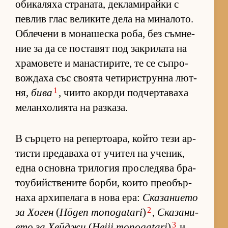
оби­ка­ляха стра­на­та, дек­ла­ми­райки с
пев­лив глас ве­ли­ките дела на ми­на­ло­то.
Об­ле­чени в мо­на­шеска ро­ба, без съм­не­
ние за да се пос­та­вят под зак­ри­лата на
хра­мо­вете и ма­нас­ти­ри­те, те се съп­ро­
вож­даха със сво­ята че­ти­рис­т­рунна лют­
1
ня,
бива
, чи­ито акорди под­чер­та­ваха
ме­лан­хо­ли­ята на раз­ка­за.
В сър­цето на ре­пер­то­а­ра, който тези ар­
тисти пре­да­ваха от учи­тел на уче­ник,
една ос­новна три­ло­гия прос­ле­дява бра­
то­у­бийс­т­ве­ните бор­би, ко­ито пре­о­бър­
наха ар­хи­пе­лага в нова ера:
Ска­за­ни­ето
2
за Хо­ген
(
Hōgen monogatari
)
,
Ска­за­ни­
3
ето за Хей­джи
(
Heiji monogatari
)
и