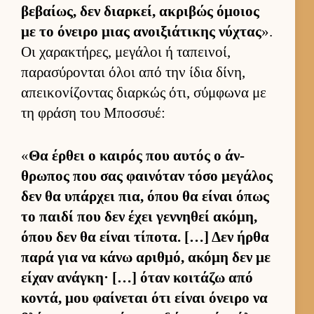
βεβαί­ως, δεν διαρ­κεί, ακριβώς όμοιος
με το όνειρο μιας ανοι­ξιάτικης νύχτας
».
Οι χαρακτήρες, μεγάλοι ή ταπει­νοί,
παρασύρονται όλοι από την ίδια δίνη,
απει­κονίζοντας διαρ­κώς ότι, σύμ­φωνα με
τη φράση του Μποσ­συέ:
«
Θα έρ­θει ο και­ρός που αυ­τός ο άν­
θρωπος που σας φαι­νόταν τόσο μεγάλος
δεν θα υπάρ­χει πια, όπου θα εί­ναι όπως
το παιδί που δεν έχει γεν­νηθεί ακόμη,
όπου δεν θα εί­ναι τίποτα. […] Δεν ήρθα
παρά για να κάνω αριθ­μό, ακόμη δεν με
εί­χαν ανάγκη· […] όταν κοι­τάζω από
κοντά, μου φαί­νεται ότι εί­ναι όνειρο να