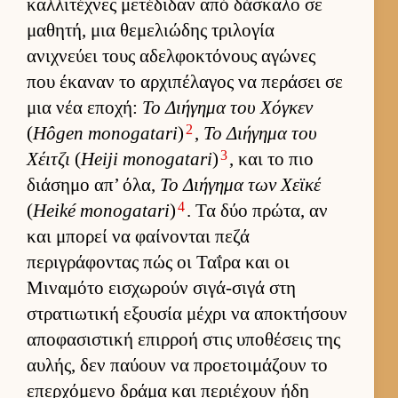
καλ­λιτέχνες μετέδιδαν από δάσκαλο σε
μαθητή, μια θεμελιώδης τριλογία
ανιχνεύει τους αδελ­φοκτόνους αγώνες
που έκαναν το αρ­χιπέλαγος να περάσει σε
μια νέα εποχή:
Το Διήγημα του Χόγκεν
2
(
Hôgen monogatari
)
,
Το Διήγημα του
3
Χέιτζι
(
Heiji monogatari
)
, και το πιο
διάσημο απ’ όλα,
Το Διήγημα των Χεϊκέ
4
(
Heiké monogatari
)
. Τα δύο πρώτα, αν
και μπορεί να φαί­νονται πεζά
περιγράφοντας πώς οι Ταΐρα και οι
Μιναμότο ει­σχωρούν σιγά-σιγά στη
στρατιω­τική εξου­σία μέχρι να αποκτήσουν
αποφασιστική επιρ­ροή στις υποθέσεις της
αυ­λής, δεν παύ­ουν να προε­τοι­μάζουν το
επερ­χόμενο δράμα και περιέχουν ήδη