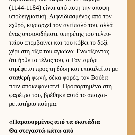
(1144-1184) εί­ναι από αυτή την άποψη
υποδειγ­ματική. Αιφ­νιδια­σμένος από τον
εχθρό, κυριαρ­χεί τον αντίπαλό του, αλλά
ένας οποιοσ­δήποτε υπηρέτης του τελευ­
ταίου επεμ­βαί­νει και του κόβει το δεξί
χέρι στη ρίζα του αγκώνα. Γνωρίζοντας
ότι ήρθε το τέλος του, ο Τανταμόρι
στρέφεται προς τη δύση και επικαλεί­ται με
σταθερή φωνή, δέκα φορές, τον Βούδα
πριν αποκεφαλιστεί. Προσαρ­τημένο στη
φαρέτρα του, βρέθηκε αυτό το αποχαι­
ρετιστήριο ποί­ημα:
«
Παρασυρ­μένος από τα σκοτάδια
Θα στεγαστώ κάτω από