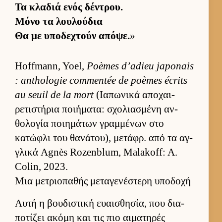
Τα κλαδιά ενός δέντρου.
Μόνο τα λου­λού­δια
Θα με υποδεχτούν απόψε.
»
Hoffmann, Yoel,
Poèmes d’adieu japonais
: anthologie commentée de poèmes écrits
au seuil de la mort
(Ια­πωνικά αποχαι­
ρετιστήρια ποι­ήματα: σχολια­σμένη αν­
θολογία ποι­ημάτων γραμ­μένων στο
κατώφλι του θανάτου), μετάφρ. από τα αγ­
γλικά Agnès Rozenblum, Malakoff: A.
Colin, 2023.
Μια μετριοπαθής μεταγενέστερη υποδοχή
Αυτή η βου­διστική ευαι­σθησία, που δια­
ποτίζει ακόμη και τις πιο αι­ματηρές