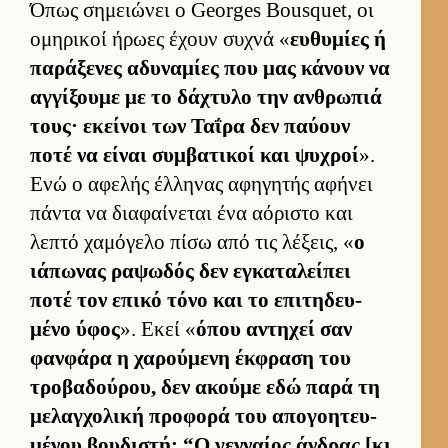
Όπως σημειώνει ο Georges Bousquet, οι
ομηρικοί ήρωες έχουν συχνά «
ευ­θυμίες ή
παράξενες αδυναμίες που μας κάνουν να
αγ­γίξουμε με το δάχτυλο την αν­θρωπιά
τους· εκεί­νοι των Ταΐρα δεν παύ­ουν
ποτέ να εί­ναι συμ­βατικοί και ψυχροί
».
Ενώ ο αφελής έλ­ληνας αφηγητής αφήνει
πάντα να δια­φαί­νεται ένα αόριστο και
λεπτό χαμόγελο πίσω από τις λέξεις, «
ο
ιάπωνας ραψωδός δεν εγκαταλεί­πει
ποτέ τον επικό τόνο και το επιτηδευ­
μένο ύφος
». Εκεί «
όπου αντηχεί σαν
φαν­φάρα η χαρού­μενη έκ­φραση του
τροβαδού­ρου, δεν ακούμε εδώ παρά τη
μελαγ­χολική προφορά του απογοη­τευ­
μένου βου­διστή: “Ο γεν­ναίος άν­δρας [κι