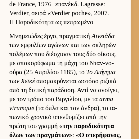
de France, 1976· επανέκδ. Lagrasse:
Verdier, σειρά «Verdier poche», 2007.
Η Παροδικότητα ως πεπρωμένο
Μνημειώδες έρ­γο, πραγ­ματική
Αινειάδα
των εμ­φυλίων αγώνων και των σκληρών
πολέμων που διέσχισαν τους δύο οί­κους,
με αποκορύφωμα τη μάχη του Νταν-νο-
ούρα (25 Απριλίου 1185), το
Το Διήγημα
των Χεϊκέ
απομακρύνεται ωστόσο ριζικά
από τη δυτική παράδοση. Αντί να ανοί­γει,
με τον τρόπο του Βιρ­γιλίου, με τα
arma
virumque
(τα όπλα και τον άν­δρα), το ια­
πωνικό χρονικό υπεν­θυμίζει από την
πρώτη του γραμμή «
την παροδικότητα
όλων των πραγ­μάτων
»: «
Ο υπερήφανος,