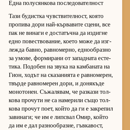
Една полусянкова последователност
Тази бу­дис­тка чув­с­т­ви­тел­ност, ко­ято
про­пива дори най-кър­ва­вите сце­ни, все
пак не ви­наги е дос­та­тъчна да из­дигне
едно по­вес­т­во­ва­ние, ко­ето може да из­г­
лежда бав­но, рав­но­мер­но, ед­но­об­разно
за умо­ве, фор­ми­рани от за­пад­ната ес­те­
ти­ка. По­до­бен на звука на кам­ба­ната на
Ги­он, хо­дът на ска­за­ни­ята е рав­но­ме­рен,
твърде рав­но­ме­рен до­ри, и до­ня­къде
мо­но­то­нен. Съ­жа­ля­вам, че раз­кази тол­
кова про­чути не са на­ме­рили също тол­
кова про­чут по­ет, който да ги е зак­ре­пил
за­ви­на­ги; че им е лип­с­вал Омир, който
да им е дал раз­но­об­ра­зие, гъв­ка­вост,