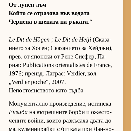
От лу­нен лъч
Който се от­ра­зява във во­дата
Чер­пена в ше­пата на ръ­ка­та.
“
Le Dit de Hōgen ; Le Dit de Heiji
(Ска­за­
ни­ето за Хо­ген; Ска­за­ни­ето за Хей­джи),
прев. от япон­ски от Рене Си­е­фер, Па­
риж: Publications orientalistes de France,
1976; пре­изд. Лаг­рас: Verdier, кол.
„Verdier poche“, 2007.
Непостоянството като съдба
Мо­ну­мен­тално про­из­ве­де­ние, ис­тин­ска
Енеида
на вът­реш­ните борби и ожес­то­
че­ните вой­ни, ко­ито раз­къ­саха двата до­
ма, кул­ми­ни­райки с бит­ката при Дан-но-