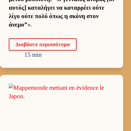
αυ­τός] καταλήγει να καταρ­ρέει ούτε
λίγο ούτε πολύ όπως η σκόνη στον
άνεμο”
».
Δια­βάστε περισ­σότερα
15 min