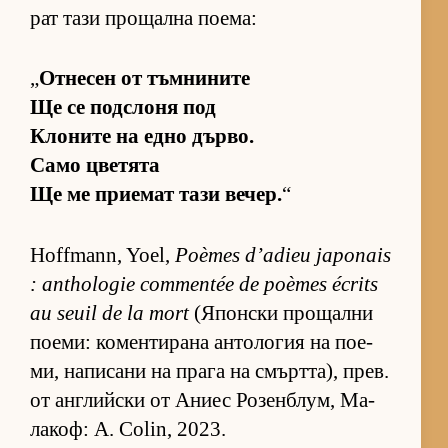
рат тази про­щална по­е­ма:
„
От­не­сен от тъм­ни­ните
Ще се под­с­лоня под
Кло­ните на едно дър­во.
Само цве­тята
Ще ме при­е­мат тази ве­чер.
“
Hoffmann, Yoel,
Poèmes d’adieu japonais
: anthologie commentée de poèmes écrits
au seuil de la mort
(Я­пон­ски про­щални
по­е­ми: ко­мен­ти­рана ан­то­ло­гия на по­е­
ми, на­пи­сани на прага на смърт­та), прев.
от ан­г­лийски от Аниес Ро­зен­б­лум, Ма­
ла­коф: A. Colin, 2023.