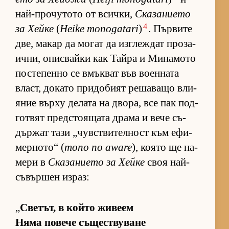
най-про­чу­тото от всич­ки,
Ска­за­ни­ето
4
за Хейке
(
Heike monogatari
)
. Пър­вите
две, ма­кар да мо­гат да из­г­леж­дат про­за­
ич­ни, опис­вайки как Тайра и Ми­на­мото
пос­те­пенно се вмък­ват във во­ен­ната
власт, до­като при­до­бият ре­ша­ващо вли­
я­ние върху де­лата на дво­ра, все пак под­
гот­вят пред­с­то­я­щата драма и вече съ­
дър­жат тази „чув­с­т­ви­тел­ност към ефи­
мер­но­то“ (
mono no aware
), ко­ято ще на­
мери в
Ска­за­ни­ето за Хейке
своя най-
съ­вър­шен из­раз:
„
Све­тът, в който жи­веем
Няма по­вече съ­щес­т­ву­ване