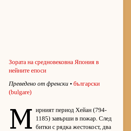
Зората на средновековна Япония в
нейните епоси
Пре­ве­дено от френ­ски
•
бъл­гар­ски
(bulgare)
М
ир­ният пе­риод Хе­йан (794-
1185) за­върши в по­жар. След
битки с рядка жес­то­кост, два