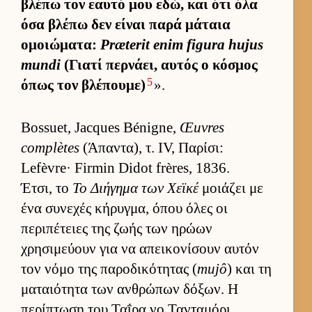
βλέπω τον εαυτό μου εδώ, και ότι όλα
όσα βλέπω δεν εί­ναι παρά μάταια
ομοιώματα:
Præterit enim figura hujus
mundi
(Γιατί περ­νάει, αυ­τός ο κόσμος
5
όπως τον βλέπου­με)
».
Bossuet, Jacques Bénigne,
Œuvres
complètes
(Άπαντα), τ. IV, Παρίσι:
Lefèvre· Firmin Didot frères, 1836.
Έτσι, το
Το Διήγημα των Χεϊκέ
μοιάζει με
ένα συνεχές κήρυγ­μα, όπου όλες οι
περιπέτειες της ζωής των ηρώων
χρησιμεύ­ουν για να απει­κονίσουν αυ­τόν
τον νόμο της παροδικότητας (
mujô
) και τη
ματαιότητα των αν­θρώπων δόξων. Η
περίπτωση του Ταΐρα νο Τανταμόρι