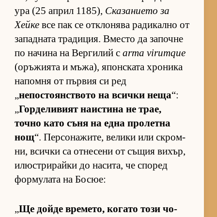
ура (25 ап­рил 1185),
Ска­за­ни­ето за
Хейке
все пак се от­к­ло­нява ра­ди­кално от
за­пад­ната тра­ди­ция. Вместо да за­почне
по на­чина на Вер­ги­лий с
arma virumque
(о­ръ­жи­ята и мъ­жа), япон­с­ката хро­ника
на­помня от пър­вия си ред
„
не­пос­то­ян­с­т­вото на всички неща
“:
„
Гор­де­ли­вият на­ис­тина не трае,
точно като съня на една про­летна
нощ
“. Пер­со­на­жи­те, ве­лики или скром­
ни, всички са от­не­сени от съ­щия ви­хър,
илюс­т­ри­райки до на­си­та, че спо­ред
фор­му­лата на Бо­сюе:
„
Ще дойде вре­ме­то, ко­гато този чо­