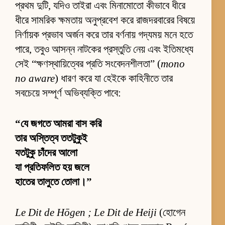
প্রথম দুটি, যদিও তাইরা এবং মিনামোতো কীভাবে ধীরে
ধীরে সামরিক ক্ষমতায় অনুপ্রবেশ করে রাজদরবারের বিষয়ে
নির্ণায়ক প্রভাব অর্জন করে তার বর্ণনায় গদ্যময় মনে হতে
পারে, তবুও আসন্ন নাটকের প্রস্তুতি নেয় এবং ইতিমধ্যে
সেই “ক্ষণস্থায়িত্বের প্রতি সংবেদনশীলতা” (
mono
no aware
) ধারণ করে যা হেইকে কাহিনীতে তার
সবচেয়ে সম্পূর্ণ অভিব্যক্তি পাবে:
“যে জগতে আমরা বাস করি
তার অস্তিত্ব ততটুকুই
যতটুকু চাঁদের আলো
যা প্রতিফলিত হয় জলে
হাতের তালুতে তোলা।”
Le Dit de Hōgen ; Le Dit de Heiji
(হোগেন