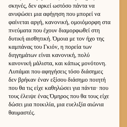
σκηνές, δεν αρ­κεί ωστόσο πάντα να
ανυψώσει μια αφήγηση που μπορεί να
φαί­νεται αρ­γή, κανονική, ομοιόμορφη στα
πνεύ­ματα που έχουν δια­μορ­φωθεί στη
δυτική αι­σθητική. Όμοια με τον ήχο της
καμπάνας του Γκιόν, η πορεία των
διηγημάτων εί­ναι κανονική, πολύ
κανονική μάλιστα, και κάπως μονότονη.
Λυπάμαι που αφηγήσεις τόσο διάσημες
δεν βρήκαν έναν εξίσου διάσημο ποι­ητή
που θα τις είχε καθηλώσει για πάντα· που
τους έλειψε ένας Όμηρος που θα τους είχε
δώσει μια ποι­κιλία, μια ευ­ελιξία αιώνια
θαυ­μαστές.