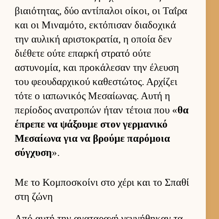
βιαιότητας, δύο αντίπαλοι οί­κοι, οι Ταΐρα
και οι Μιναμότο, εκτόπισαν δια­δοχικά
την αυ­λική αριστοκρατία, η οποία δεν
διέθετε ούτε επαρκή στρατό ούτε
αστυνομία, και προκάλεσαν την έλευση
του φεου­δαρ­χικού καθεστώτος. Αρ­χίζει
τότε ο ια­πωνικός Μεσαί­ωνας. Αυτή η
περίοδος ανατροπών ήταν τέτοια που «
θα
έπρεπε να ψάξουμε στον γερ­μανικό
Μεσαί­ωνα για να βρούμε παρόμοια
σύγ­χυση
».
Με το Κομποσκοίνι στο χέρι και το Σπαθί
στη ζώνη
Από αυτή την αναταραχή γεν­νήθηκαν τα