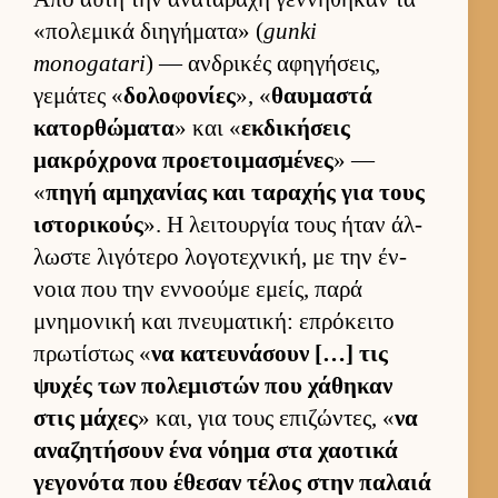
«πολεμικά διηγήματα» (
gunki
monogatari
) — αν­δρικές αφηγήσεις,
γεμάτες «
δολοφονίες
», «
θαυ­μαστά
κατορ­θώματα
» και «
εκ­δικήσεις
μακρόχρονα προε­τοι­μασμένες
» —
«
πηγή αμηχανίας και ταραχής για τους
ιστορικούς
». Η λει­τουρ­γία τους ήταν άλ­
λωστε λιγότερο λογοτεχνική, με την έν­
νοια που την εν­νοούμε εμείς, παρά
μνημονική και πνευ­ματική: επρόκειτο
πρωτίστως «
να κατευ­νάσουν […] τις
ψυχές των πολεμιστών που χάθηκαν
στις μάχες
» και, για τους επιζώντες, «
να
αναζητήσουν ένα νόημα στα χαοτικά
γεγονότα που έθεσαν τέλος στην παλαιά