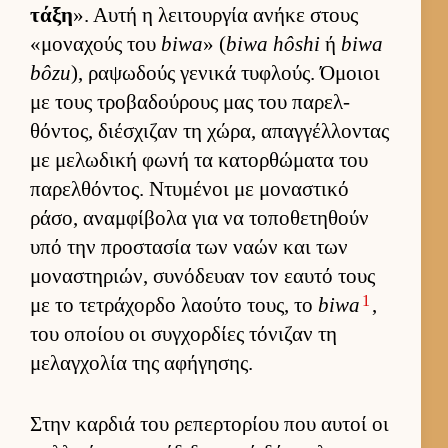
τάξη
». Αυτή η λει­τουρ­γία ανήκε στους
«μοναχούς του
biwa
» (
biwa hôshi
ή
biwa
bôzu
), ραψωδούς γενικά τυφλούς. Όμοιοι
με τους τροβαδού­ρους μας του παρελ­
θόντος, διέσχιζαν τη χώρα, απαγ­γέλ­λοντας
με μελωδική φωνή τα κατορ­θώματα του
παρελ­θόντος. Ντυμένοι με μοναστικό
ράσο, αναμ­φίβολα για να τοποθετηθούν
υπό την προστασία των ναών και των
μοναστηριών, συνόδευαν τον εαυτό τους
1
με το τετράχορδο λαούτο τους, το
biwa
,
του οποίου οι συγ­χορ­δίες τόνιζαν τη
μελαγ­χολία της αφήγησης.
Στην καρ­διά του ρεπερ­τορίου που αυ­τοί οι