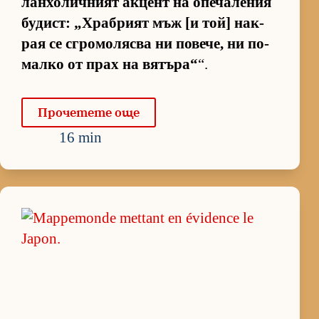
лан­хо­лич­ният ак­цент на опе­ча­ле­ния
бу­дист: „Храб­рият мъж [и той] нак­
рая се сгро­мо­лясва ни по­ве­че, ни по-
малко от прах на вя­тъ­ра“
“.
Про­че­тете още
16 min