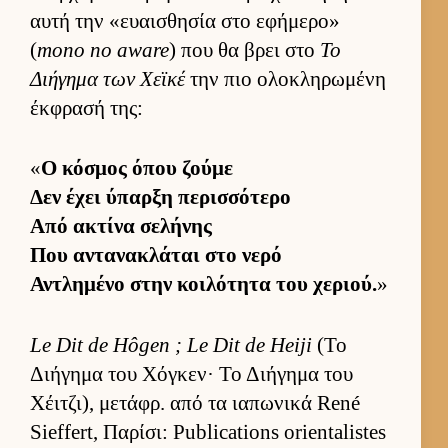
αυτή την «ευαι­σθησία στο εφήμερο»
(
mono no aware
) που θα βρει στο
Το
Διήγημα των Χεϊκέ
την πιο ολοκληρωμένη
έκ­φρασή της:
«
Ο κόσμος όπου ζούμε
Δεν έχει ύπαρξη περισ­σότερο
Από ακτίνα σελήνης
Που αντανακλάται στο νερό
Αντλημένο στην κοι­λότητα του χεριού.
»
Le Dit de Hôgen ; Le Dit de Heiji
(Το
Διήγημα του Χόγκεν· Το Διήγημα του
Χέιτζι), μετάφρ. από τα ια­πωνικά René
Sieffert, Παρίσι: Publications orientalistes