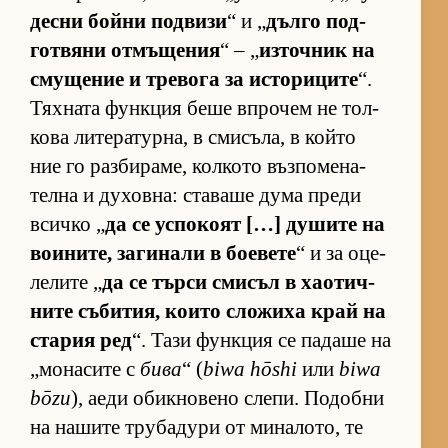
десни бойни под­визи
“ и „
дълго под­
гот­вяни от­мъ­ще­ния
“ – „
из­точ­ник на
сму­ще­ние и тре­вога за ис­то­ри­ците
“.
Тях­ната фун­к­ция беше впро­чем не тол­
кова ли­те­ра­тур­на, в сми­съ­ла, в който
ние го раз­би­ра­ме, кол­кото въз­по­ме­на­
телна и ду­хов­на: ста­ваше дума преди
всичко „
да се ус­по­коят […] ду­шите на
во­и­ни­те, за­ги­нали в бо­е­вете
“ и за оце­
ле­лите „
да се търси сми­съл в ха­о­тич­
ните съ­би­тия, ко­ито сло­жиха край на
ста­рия ред
“. Тази фун­к­ция се па­даше на
„мо­на­сите с
бива
“ (
biwa hōshi
или
biwa
bōzu
), аеди обик­но­вено сле­пи. По­добни
на на­шите тру­ба­дури от ми­на­ло­то, те