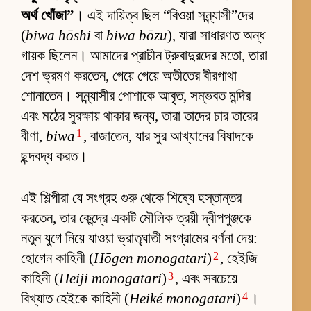
অর্থ খোঁজা”
। এই দায়িত্ব ছিল “বিওয়া সন্ন্যাসী”দের
(
biwa hōshi
বা
biwa bōzu
), যারা সাধারণত অন্ধ
গায়ক ছিলেন। আমাদের প্রাচীন ট্রুবাদুরদের মতো, তারা
দেশ ভ্রমণ করতেন, গেয়ে গেয়ে অতীতের বীরগাথা
শোনাতেন। সন্ন্যাসীর পোশাকে আবৃত, সম্ভবত মন্দির
এবং মঠের সুরক্ষায় থাকার জন্য, তারা তাদের চার তারের
1
বীণা,
biwa
, বাজাতেন, যার সুর আখ্যানের বিষাদকে
ছন্দবদ্ধ করত।
এই শিল্পীরা যে সংগ্রহ গুরু থেকে শিষ্যে হস্তান্তর
করতেন, তার কেন্দ্রে একটি মৌলিক ত্রয়ী দ্বীপপুঞ্জকে
নতুন যুগে নিয়ে যাওয়া ভ্রাতৃঘাতী সংগ্রামের বর্ণনা দেয়:
2
হোগেন কাহিনী (
Hōgen monogatari
)
, হেইজি
3
কাহিনী (
Heiji monogatari
)
, এবং সবচেয়ে
4
বিখ্যাত হেইকে কাহিনী (
Heiké monogatari
)
।