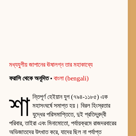
মধ্যযুগীয় জাপানের ঊষালগ্ন তার মহাকাব্যে
ফরাসি থেকে অনূদিত
•
বাংলা (bengali)
শা
ন্তিপূর্ণ হেইয়ান যুগ (৭৯৪-১১৮৫) এক
মহাসংঘর্ষে সমাপ্ত হয়। বিরল হিংস্রতার
যুদ্ধের পরিসমাপ্তিতে, দুই প্রতিদ্বন্দ্বী
পরিবার, তাইরা এবং মিনামোতো, পর্যায়ক্রমে রাজদরবারের
অভিজাতদের উৎখাত করে, যাদের ছিল না পর্যাপ্ত