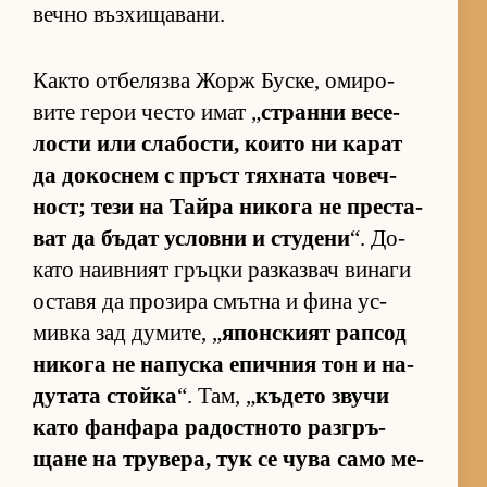
вечно въз­хи­ща­ва­ни.
Както от­бе­лязва Жорж Бус­ке, оми­ро­
вите ге­рои често имат „
странни ве­се­
лости или сла­бос­ти, ко­ито ни ка­рат
да до­кос­нем с пръст тях­ната чо­веч­
ност; тези на Тайра ни­кога не прес­та­
ват да бъ­дат ус­ловни и сту­дени
“. До­
като на­ив­ният гръцки раз­каз­вач ви­наги
ос­тавя да про­зира смътна и фина ус­
мивка зад ду­ми­те, „
япон­с­кият рап­сод
ни­кога не на­пуска епич­ния тон и на­
ду­тата стойка
“. Там, „
къ­дето звучи
като фан­фара ра­дос­т­ното раз­г­ръ­
щане на тру­ве­ра, тук се чува само ме­