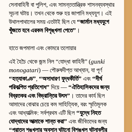
সেনাবাহিনী বা পুলিশ, এবং সামন্ততান্ত্রিক শাসনব্যবস্থার
সূচনা ঘটায়। তখন থেকে শুরু হয় জাপানি মধ্যযুগ। এই
উথালপাথালের সময় এতটাই ছিল যে
“জার্মান মধ্যযুগে
খুঁজতে হবে এরকম বিশৃঙ্খলা পেতে”
।
হাতে জপমালা এবং কোমরে তলোয়ার
এই হৈচৈ থেকে জন্ম নিল “যোদ্ধা কাহিনী” (
gunki
monogatari
) — পৌরুষদীপ্ত আখ্যান, যা পূর্ণ
“হত্যাকাণ্ড”
,
“অসাধারণ যুদ্ধকীর্তি”
এবং
“দীর্ঘ
পরিকল্পিত প্রতিশোধ”
দিয়ে —
“ঐতিহাসিকদের জন্য
বিব্রতকর এবং বিভ্রান্তির উৎস”
। তাদের কার্য ছিল
আমাদের বোঝার চেয়ে কম সাহিত্যিক, বরং স্মৃতিমূলক
এবং আধ্যাত্মিক: সর্বপ্রথম এটি ছিল
“যুদ্ধে নিহত
যোদ্ধাদের আত্মাকে শান্ত করা”
এবং জীবিতদের জন্য
“পুরাতন শৃঙ্খলার অবসান ঘটানো বিশৃঙ্খল ঘটনাবলীর