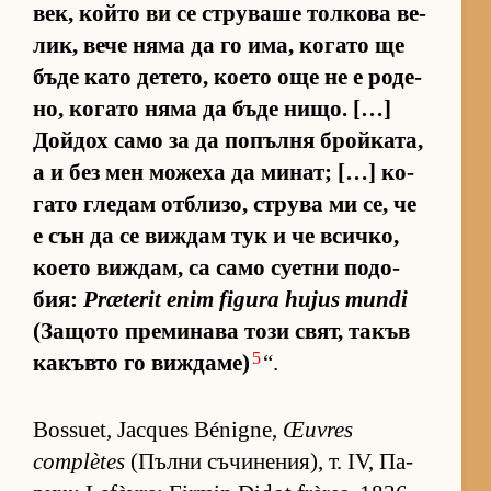
век, който ви се стру­ваше тол­кова ве­
лик, вече няма да го има, ко­гато ще
бъде като де­те­то, ко­ето още не е ро­де­
но, ко­гато няма да бъде ни­що. […]
Дой­дох само за да по­пълня брой­ка­та,
а и без мен мо­жеха да ми­нат; […] ко­
гато гле­дам от­б­ли­зо, струва ми се, че
е сън да се виж­дам тук и че всич­ко,
ко­ето виж­дам, са само су­етни по­до­
бия:
Præterit enim figura hujus mundi
(За­щото пре­ми­нава този свят, та­къв
5
ка­къвто го виж­да­ме)
“.
Bossuet, Jacques Bénigne,
Œuvres
complètes
(Пълни съ­чи­не­ни­я), т. IV, Па­