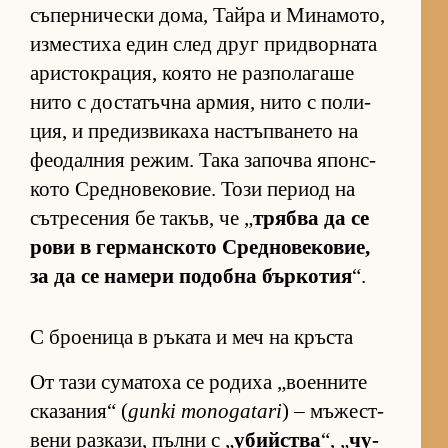
съ­пер­ни­чески до­ма, Тайра и Ми­на­мо­то,
из­мес­тиха един след друг прид­вор­ната
арис­ток­ра­ция, ко­ято не раз­по­ла­гаше
нито с дос­та­тъчна ар­мия, нито с по­ли­
ция, и пре­диз­ви­каха нас­тъп­ва­нето на
фе­о­дал­ния ре­жим. Така за­почва япон­с­
кото Сред­но­ве­ко­вие. Този пе­риод на
сът­ре­се­ния бе та­къв, че „
трябва да се
рови в гер­ман­с­кото Сред­но­ве­ко­вие,
за да се на­мери по­добна бър­ко­тия
“.
С броеница в ръката и меч на кръста
От тази су­ма­тоха се ро­диха „во­ен­ните
ска­за­ния“ (
gunki monogatari
) – мъ­жес­т­
вени раз­ка­зи, пълни с „
убийства
“, „
чу­