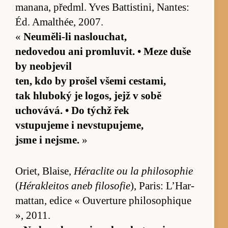
manana, před­ml. Yves Bat­tis­ti­ni, Nan­tes:
Éd. Amal­thée, 2007.
«
Ne­u­mě­li-li na­slou­chat,
ne­dove­dou ani pro­mlu­vit. • Meze duše
by ne­ob­jevil
ten, kdo by pro­šel všemi cesta­mi,
tak hlu­boký je logos, jejž v sobě
uchovává. • Do týchž řek
vstu­pujeme i ne­vstu­puje­me,
jsme i nejsme.
»
Ori­et, Blai­se,
Hérac­lite ou la phi­lo­sophie
(
Héra­klei­tos aneb fi­lo­sofie
), Pa­ris: L’Har­
mat­tan, edice « Ou­ver­ture phi­lo­sophique
», 2011.