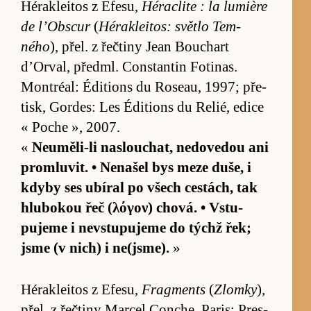
Héra­klei­tos z Efe­su,
Hérac­lite : la lu­mière
de l’Ob­scur
(
Héra­klei­tos: světlo Tem­
ného
), přel. z řečtiny Jean Bou­chart
d’Orval, před­ml. Con­stan­tin Fo­ti­nas.
Mon­tréal: Édi­ti­ons du Ro­seau, 1997; pře­
tisk, Go­r­des: Les Édi­ti­ons du Re­lié, edice
« Poche », 2007.
«
Ne­u­mě­li-li na­slou­chat, ne­dove­dou ani
pro­mlu­vit. • Nena­šel bys meze du­še, i
kdyby ses ubí­ral po všech cestách, tak
hlu­bokou řeč (λόγον) chová. • Vstu­
pujeme i ne­vstu­pujeme do týchž řek;
jsme (v ni­ch) i ne(jsme).
»
Héra­klei­tos z Efe­su,
Fragments
(
Zlomky
),
přel. z řečtiny Mar­cel Con­che, Pa­ris: Pres­