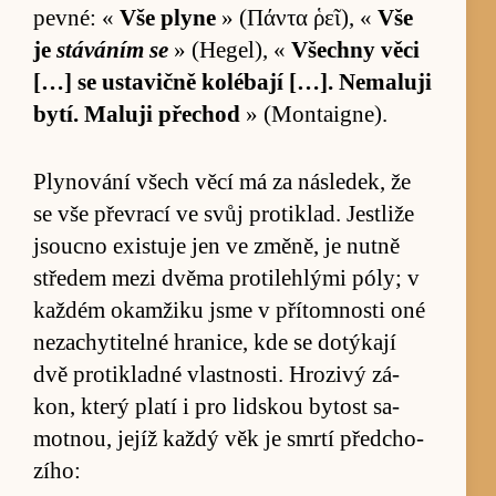
pevné: «
Vše plyne
» (Πάντα ῥεῖ), «
Vše
je
stáváním se
» (Hegel), «
Všechny věci
[…] se ustavičně ko­lébají […]. Ne­maluji
bytí. Maluji pře­chod
» (Mon­taigne).
Plynování všech věcí má za ná­sle­dek, že
se vše převrací ve svůj pro­ti­klad. Jestliže
jsoucno exis­tuje jen ve změně, je nutně
stře­dem mezi dvěma pro­ti­leh­lými póly; v
kaž­dém okamžiku jsme v pří­tom­nosti oné
ne­za­chy­ti­telné hrani­ce, kde se do­tý­kají
dvě pro­ti­kladné vlastnos­ti. Hro­zivý zá­
kon, který platí i pro lid­skou by­tost sa­
motnou, je­jíž každý věk je smrtí před­cho­
zí­ho: