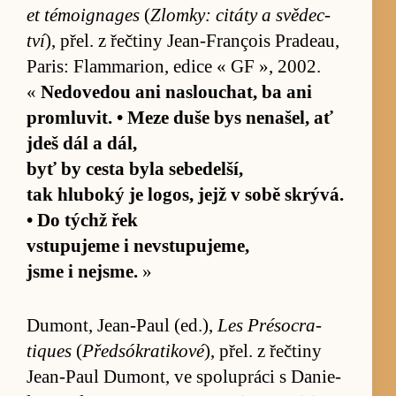
et té­mo­ignages
(
Zlomky: ci­táty a svě­dec­
tví
), přel. z řečtiny Je­an-François Pra­de­au,
Pa­ris: Flam­ma­ri­on, edice « GF », 2002.
«
Ne­dove­dou ani na­slou­chat, ba ani
pro­mlu­vit. • Meze duše bys nena­šel, ať
jdeš dál a dál,
byť by cesta byla se­be­delší,
tak hlu­boký je logos, jejž v sobě skrývá.
• Do týchž řek
vstu­pujeme i ne­vstu­puje­me,
jsme i nejsme.
»
Dumont, Je­an-Paul (ed.),
Les Préso­cra­
tiques
(
Předsókratikové
), přel. z řečtiny
Je­an-Paul Dumont, ve spo­lu­práci s Danie­