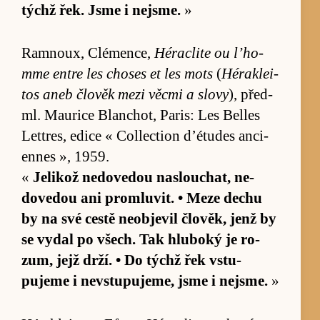
týchž řek. Jsme i nejsme.
»
Ramnoux, Clé­men­ce,
Hérac­lite ou l’ho­
mme en­tre les cho­ses et les mots
(
Héra­klei­
tos aneb člověk mezi věcmi a slovy
), před­
ml. Mau­rice Blan­chot, Pa­ris: Les Belles
Let­tres, edice « Collection d’étu­des an­ci­
ennes », 1959.
«
Je­likož ne­dove­dou na­slou­chat, ne­
dove­dou ani pro­mlu­vit. • Meze de­chu
by na své cestě ne­ob­jevil člověk, jenž by
se vy­dal po všech. Tak hlu­boký je ro­
zum, jejž drží. • Do týchž řek vstu­
pujeme i ne­vstu­puje­me, jsme i nejsme.
»