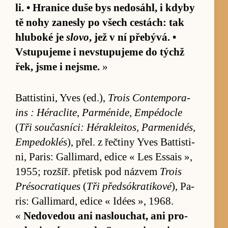
li. • Hranice duše bys ne­do­sáhl, i kdyby
tě nohy za­nesly po všech cestách: tak
hlu­boké je
slovo
, jež v ní pře­bývá. •
Vstu­pujeme i ne­vstu­pujeme do týchž
řek, jsme i nejsme.
»
Bat­tis­ti­ni, Yves (ed.),
Trois Con­tempo­ra­
ins : Hérac­li­te, Par­méni­de, Empé­docle
(
Tři sou­časní­ci: Héra­klei­tos, Par­meni­dés,
Empe­dok­lés
), přel. z řečtiny Yves Bat­tis­ti­
ni, Pa­ris: Gal­li­mard, edice « Les Essais »,
1955; rozšíř. pře­tisk pod ná­zvem
Trois
Préso­cra­tiques
(
Tři před­sókra­ti­kové
), Pa­
ris: Gal­li­mard, edice « Idées », 1968.
«
Ne­dove­dou ani na­slou­chat, ani pro­