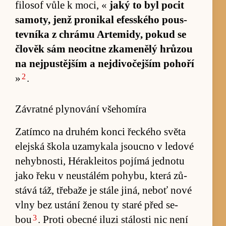
fi­lo­sof vůle k mo­ci, «
jaký to byl po­cit
sa­mo­ty, jenž pro­nikal efe­s­ského pous­
tevníka z chrámu Ar­te­mi­dy, pokud se
člověk sám ne­o­citne zka­menělý hrů­zou
na nejpus­tějším a nejdivo­čejším po­hoří
2
»
.
Závratné plynování všehomíra
Za­tímco na druhém konci řeckého světa
elej­ská škola uzamykala jsoucno v le­dové
ne­hybnos­ti, Héra­klei­tos po­jímá jednotu
jako řeku v ne­u­stá­lém po­hybu, která zů­
stává táž, tře­baže je stále ji­ná, ne­boť nové
vlny bez ustání ženou ty staré před se­
3
bou
. Proti obecné iluzi stá­losti nic není