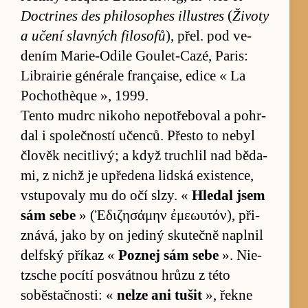
Doctri­nes des phi­lo­sophes illustres
(
Životy
a učení slavných fi­lo­sofů
), přel. pod ve­
dením Ma­rie-O­dile Goule­t-Cazé, Pa­ris:
Lib­rai­rie générale françai­se, edice « La
Po­cho­thèque », 1999.
Tento mudrc nikoho ne­po­tře­boval a po­hr­
dal i spo­lečností učen­ců. Přesto to ne­byl
člověk ne­cit­livý; a když truch­lil nad bě­da­
mi, z nichž je upře­dena lid­ská exis­ten­ce,
vstu­po­valy mu do očí sl­zy. «
Hle­dal jsem
sám sebe
» (Ἐδιζησάμην ἐμεωυτόν), při­
znává, jako by on je­diný sku­tečně na­plnil
delfský příkaz «
Po­znej sám sebe
». Ni­e­
tz­sche po­cítí po­svátnou hrůzu z této
soběstačnos­ti: «
nelze ani tu­šit
», řekne