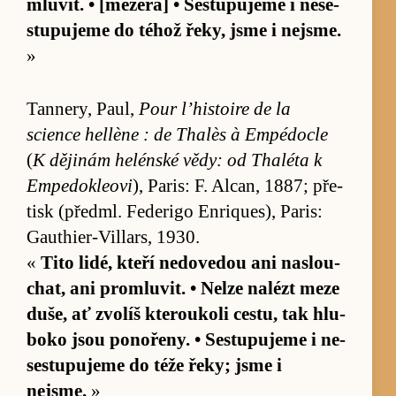
mlu­vit. • [me­ze­ra] • Se­stu­pujeme i ne­se­
stu­pujeme do téhož ře­ky, jsme i nejsme.
»
Tanne­ry, Paul,
Pour l’his­toire de la
science hellène : de Thalès à Empé­docle
(
K dě­ji­nám he­lén­ské vě­dy: od Thaléta k
Empe­dokle­ovi
), Pa­ris: F. Al­can, 1887; pře­
tisk (před­ml. Fe­de­rigo Enrique­s), Pa­ris:
Gauthi­er-Villars, 1930.
«
Tito li­dé, kteří ne­dove­dou ani na­slou­
chat, ani pro­mlu­vit. • Nelze nalézt meze
du­še, ať zvo­líš kte­rou­koli cestu, tak hlu­
boko jsou po­no­ře­ny. • Se­stu­pujeme i ne­
se­stu­pujeme do téže ře­ky; jsme i
nejsme.
»