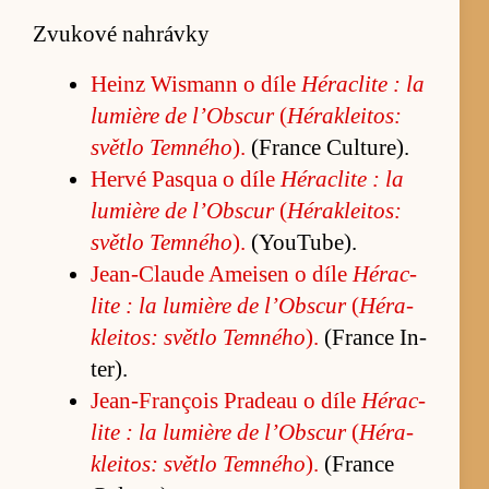
Zvukové nahrávky
He­inz Wismann o díle
Hérac­lite : la
lu­mière de l’Ob­scur
(
Héra­klei­tos:
světlo Tem­ného
).
(France Cul­tu­re).
Hervé Pasqua o díle
Hérac­lite : la
lu­mière de l’Ob­scur
(
Héra­klei­tos:
světlo Tem­ného
).
(YouTu­be).
Je­an-C­laude Amei­sen o díle
Hérac­
lite : la lu­mière de l’Ob­scur
(
Héra­
klei­tos: světlo Tem­ného
).
(France In­
ter).
Je­an-François Pra­deau o díle
Hérac­
lite : la lu­mière de l’Ob­scur
(
Héra­
klei­tos: světlo Tem­ného
).
(France