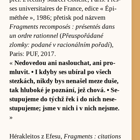
ses univer­si­taires de Fran­ce, edice « Épi­
méthée », 1986; pře­tisk pod ná­zvem
Frag­ments re­composés : présen­tés dans
un or­dre rati­onnel
(
Pře­u­spo­řá­dané
zlomky: po­dané v ra­ci­o­nálním po­řadí
),
Pa­ris: PUF, 2017.
«
Ne­dove­dou ani na­slou­chat, ani pro­
mlu­vit. • I kdyby ses ubí­ral po všech
stez­kách, nikdy bys nena­šel meze du­še,
tak hlu­boké je po­znání, jež chová. • Se­
stu­pujeme do týchž řek i do nich ne­se­
stu­puje­me; jsme v nich i v nich nejsme.
»
Héra­klei­tos z Efe­su,
Frag­ments : ci­tati­ons