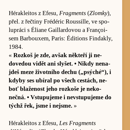
Héra­klei­tos z Efe­su,
Fragments
(
Zlomky
),
přel. z řečtiny Frédé­ric Rous­sille, ve spo­
lu­práci s Éli­ane Gaillar­dovou a Franço­i­
sem Bar­bouxem, Pa­ris: Édi­ti­ons Fin­dak­ly,
1984.
«
Rozkoš je zde, avšak ně­kteří ji ne­
dove­dou vi­dět ani sly­šet. • Nikdy nena­
jdeš meze život­ního de­chu („psýché“), i
kdyby ses ubí­ral po všech cestách, ne­
boť blaženost jeho rozkoše je ne­ko­
nečná. • Vstu­pujeme i ne­vstu­pujeme do
týchž řek, jsme i nejsme.
»
Héra­klei­tos z Efe­su,
Les Frag­ments