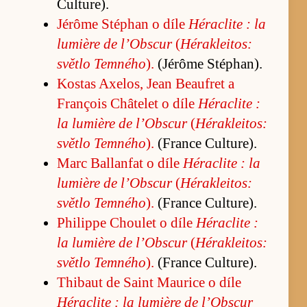
Cul­tu­re).
Jérôme Stéphan o díle
Hérac­lite : la
lu­mière de l’Ob­scur
(
Héra­klei­tos:
světlo Tem­ného
).
(Jérôme Stéphan).
Kostas Axe­los, Jean Be­aufret a
François Châ­te­let o díle
Hérac­lite :
la lu­mière de l’Ob­scur
(
Héra­klei­tos:
světlo Tem­ného
).
(France Cul­tu­re).
Marc Ballanfat o díle
Hérac­lite : la
lu­mière de l’Ob­scur
(
Héra­klei­tos:
světlo Tem­ného
).
(France Cul­tu­re).
Phi­lippe Choulet o díle
Hérac­lite :
la lu­mière de l’Ob­scur
(
Héra­klei­tos:
světlo Tem­ného
).
(France Cul­tu­re).
Thi­baut de Sa­int Mau­rice o díle
Hérac­lite : la lu­mière de l’Ob­scur