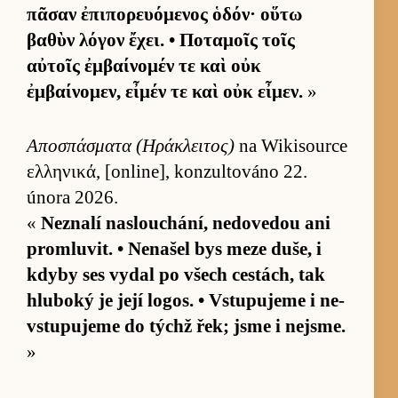
πᾶσαν ἐπιπορευόμενος ὁδόν· οὕτω
βαθὺν λόγον ἔχει. • Ποταμοῖς τοῖς
αὐτοῖς ἐμβαίνομέν τε καὶ οὐκ
ἐμβαίνομεν, εἶμέν τε καὶ οὐκ εἶμεν.
»
Αποσπάσματα (Ηράκλειτος)
na Wiki­source
ελληνικά, [on­li­ne], konzul­továno 22.
února 2026.
«
Ne­znalí na­slou­chání, ne­dove­dou ani
pro­mlu­vit. • Nena­šel bys meze du­še, i
kdyby ses vy­dal po všech cestách, tak
hlu­boký je její logos. • Vstu­pujeme i ne­
vstu­pujeme do týchž řek; jsme i nejsme.
»