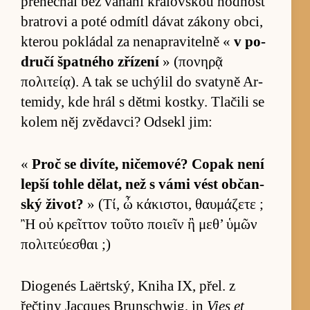
přene­chal bez vá­hání krá­lov­skou hodnost
bra­t­rovi a poté od­mítl dávat zá­kony ob­ci,
kte­rou poklá­dal za nena­pravi­telně «
v po­
dručí špatného zřízení
» (πονηρᾷ
πολιτείᾳ). A tak se uchý­lil do sva­tyně Ar­
te­mi­dy, kde hrál s dětmi kostky. Tla­čili se
ko­lem něj zvě­dav­ci? Od­sekl jim:
«
Proč se diví­te, ni­če­mové? Copak není
lepší to­hle dě­lat, než s vámi vést ob­čan­
ský život?
» (Τί, ὦ κάκιστοι, θαυμάζετε ;
Ἢ οὐ κρεῖττον τοῦτο ποιεῖν ἢ μεθ’ ὑμῶν
πολιτεύεσθαι ;)
Di­ogenés Laërt­ský, Kniha IX, přel. z
řečtiny Jacques Brun­schwig, in
Vies et