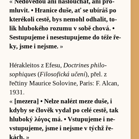
«
Ne­dove­dou ani na­slou­chat, ani pro­
mlu­vit. • Hranice du­še, ať se ubí­ráš po
kte­rékoli ces­tě, bys ne­mohl od­ha­lit, to­
lik hlu­bokého ro­zumu v sobě chová. •
Se­stu­pujeme i ne­se­stu­pujeme do téže ře­
ky, jsme i nejsme.
»
Héra­klei­tos z Efe­su,
Doctri­nes phi­lo­
sophiques
(
Fi­lo­sofická učení
), přel. z
řečtiny Mau­rice So­lovi­ne, Pa­ris: F. Al­can,
1931.
«
[me­ze­ra] • Nelze nalézt meze du­še, i
kdyby se člověk vy­dal po celé ces­tě, tak
hlu­boký λόγος má. • Vstu­pujeme i ne­
vstu­puje­me, jsme i nejsme v týchž ře­
kách.
»