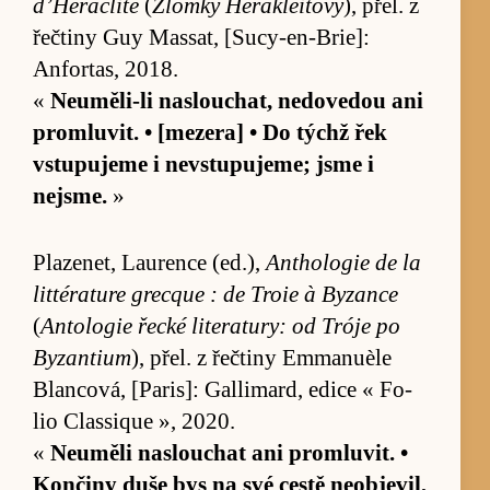
d’Hérac­lite
(
Zlomky Héra­klei­tovy
), přel. z
řečtiny Guy Massat, [Sucy-en-Brie]:
Anfor­tas, 2018.
«
Ne­u­mě­li-li na­slou­chat, ne­dove­dou ani
pro­mlu­vit. • [me­ze­ra] • Do týchž řek
vstu­pujeme i ne­vstu­puje­me; jsme i
nejsme.
»
Plazenet, Lau­rence (ed.),
An­tho­logie de la
lit­téra­ture grecque : de Troie à Byzance
(
An­to­logie řecké li­te­ra­tu­ry: od Tróje po
Byzan­tium
), přel. z řečtiny Em­manuèle
Blan­cová, [Pa­ris]: Gal­li­mard, edice « Fo­
lio Clas­sique », 2020.
«
Ne­u­měli na­slou­chat ani pro­mlu­vit. •
Kon­činy duše bys na své cestě ne­ob­jevil,