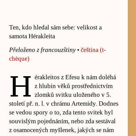
Ten, kdo hledal sám sebe: velikost a
samota Hérakleita
Pře­loženo z fran­couz­štiny
•
češ­tina (t­
chèque)
H
éra­klei­tos z Efesu k nám do­léhá
z hlu­bin věků pro­střednic­tvím
zlomků svitku uloženého v 5.
sto­letí př. n. l. v chrámu Ar­te­mi­dy. Dodnes
se ve­dou spory o to, zda tento svi­tek byl
sou­vis­lým po­jednáním, nebo zda se­stával
z osa­mo­cených myš­lenek, ja­kých se nám