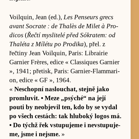
Vo­i­lquin, Jean (ed.),
Les Pen­seurs grecs
avant So­crate : de Thalès de Mi­let à Pro­
di­cos
(
Řečtí mys­li­telé před Sókra­tem: od
Thaléta z Mí­létu po Pro­dika
), přel. z
řečtiny Jean Vo­i­lquin, Pa­ris: Lib­rai­rie
Garnier Frères, edice « Clas­siques Garnier
», 1941; pře­tisk, Pa­ris: Garnier-Flam­ma­ri­
on, edice « GF », 1964.
«
Ne­schopní na­slou­chat, stejně jako
pro­mlu­vit. • Meze „psýché“ na její
pouti by ne­ob­jevil ten, kdo by se vy­dal
po všech cestách: tak hlu­boký logos má.
• Do týchž řek vstu­pujeme i ne­vstu­puje­
me, jsme i nejsme.
»