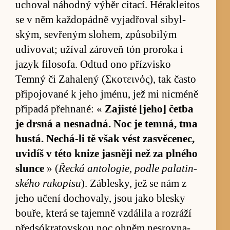
uchoval ná­hodný vý­běr ci­ta­cí. Héra­klei­tos
se v něm kaž­do­pádně vy­ja­d­řoval si­byl­
ským, sevřeným slo­hem, způ­so­bi­lým
udivovat; užíval zá­roveň tón pro­roka i
jazyk fi­lo­sofa. Od­tud ono příz­visko
Temný či Za­halený (Σκοτεινός), tak často
při­po­jované k jeho jménu, jež mi nicméně
při­padá pře­hnané: «
Za­jisté [je­ho] četba
je drsná a ne­snadná. Noc je tem­ná, tma
hus­tá. Ne­chá-li tě však vést za­svě­cenec,
uvi­díš v této knize jasněji než za plného
slunce
» (
Řecká an­to­logie, podle pala­tin­
ského ru­kopisu
). Zábles­ky, jež se nám z
jeho učení do­chovaly, jsou jako blesky
bouře, která se tajemně vzdá­lila a roz­ráží
před­sókra­tov­skou noc ohněm ne­srovna­