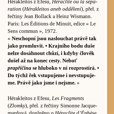
Héra­klei­tos z Efe­su,
Hérac­lite ou la sépa­
ration
(
Héra­klei­tos aneb od­dě­lení
), přel. z
řečtiny Jean Bollack a He­inz Wismann.
Pa­ris: Les Édi­ti­ons de Mi­nuit, edice « Le
Sens com­mun », 1972.
«
Ne­schopní jsou na­slou­chat právě tak
jako pro­mlu­vit. • Krajního bodu duše
nelze do­sáh­nout chůzí, i kdyby člověk
došel až na ko­nec ces­ty. Ne­boť
prapříčina
se hlu­boko v ní roz­pro­stí­rá. •
Do týchž řek vstu­pujeme i ne­vstu­puje­
me. Právě jako jsme i nejsme.
»
Héra­klei­tos z Efe­su,
Les Frag­ments
(
Zlomky
), přel. z řečtiny Si­monne Jacque­
mar­dová, do­plněno o
Hérac­lite d’Éphèse