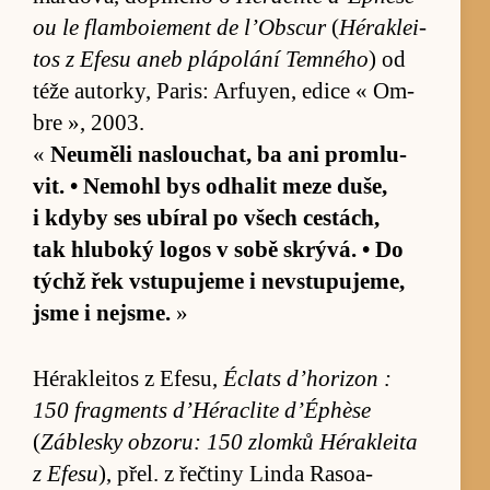
ou le flam­bo­i­e­ment de l’Ob­scur
(
Héra­klei­
tos z Efesu aneb plápo­lání Tem­ného
) od
téže au­torky, Pa­ris: Arfuyen, edice « Om­
bre », 2003.
«
Ne­u­měli na­slou­chat, ba ani pro­mlu­
vit. • Ne­mohl bys od­ha­lit meze du­še,
i kdyby ses ubí­ral po všech cestách,
tak hlu­boký logos v sobě skrývá. • Do
týchž řek vstu­pujeme i ne­vstu­puje­me,
jsme i nejsme.
»
Héra­klei­tos z Efe­su,
Éc­lats d’ho­rizon :
150 frag­ments d’Hérac­lite d’Éphèse
(
Záblesky ob­zo­ru: 150 zlomků Héra­kleita
z Efesu
), přel. z řečtiny Linda Ra­so­a­