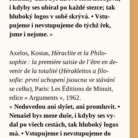
i kdyby ses ubí­ral po každé stez­ce; tak
hlu­boký logos v sobě skrývá. • Vstu­
pujeme i ne­vstu­pujeme do týchž řek,
jsme i nejsme.
»
Axe­los, Kostas,
Hérac­lite et la Phi­lo­
sophie : la pre­mière sai­sie de l’être en de­
venir de la to­ta­lité
(
Héra­klei­tos a fi­lo­
sofie: první uchopení jsoucna ve stávání
se celku
), Pa­ris: Les Édi­ti­ons de Mi­nuit,
edice « Argu­ments », 1962.
«
Ne­dove­dou ani sly­šet, ani pro­mlu­vit. •
Nena­šel bys meze du­še, i kdyby ses vy­
dal po všech cestách, tak hlu­boký logos
má. • Vstu­pujeme i ne­vstu­pujeme do