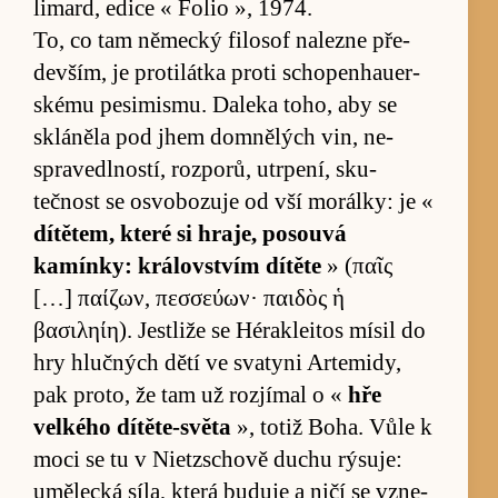
li­mard, edice « Fo­lio », 1974.
To, co tam ně­mecký fi­lo­sof nalezne pře­
devším, je pro­ti­látka proti schopenhauer­
skému pe­si­mis­mu. Daleka to­ho, aby se
skláněla pod jhem do­mně­lých vin, ne­
sprave­dlnos­tí, roz­po­rů, utrpení, sku­
tečnost se osvo­bo­zuje od vší mo­rálky: je «
dí­tě­tem, které si hraje, po­souvá
kamínky: krá­lov­stvím dí­těte
» (παῖς
[…] παίζων, πεσσεύων· παιδὸς ἡ
βασιληίη). Jestliže se Héra­klei­tos mí­sil do
hry hlučných dětí ve sva­tyni Ar­te­mi­dy,
pak pro­to, že tam už roz­jí­mal o «
hře
velkého dí­tě­te-světa
», totiž Bo­ha. Vůle k
moci se tu v Ni­e­tz­schově du­chu rý­suje:
umě­lecká sí­la, která bu­duje a ničí se vzne­