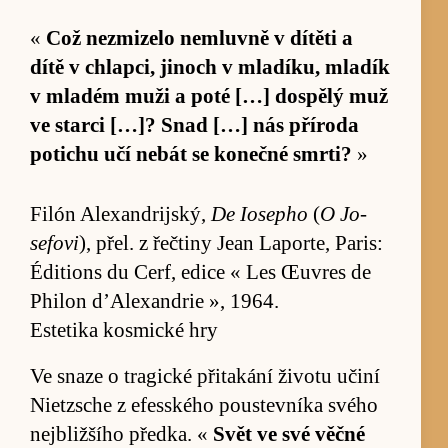
«
Což ne­zmizelo ne­mluvně v dí­těti a
dítě v chlap­ci, ji­noch v mla­díku, mla­dík
v mla­dém muži a poté […] do­spělý muž
ve starci […]? Snad […] nás pří­roda
po­ti­chu učí ne­bát se ko­nečné smr­ti?
»
Fi­lón Ale­xan­drij­ský,
De Io­sepho
(
O Jo­
sefovi
), přel. z řečtiny Jean Lapor­te, Pa­ris:
Édi­ti­ons du Cerf, edice « Les Œuvres de
Phi­lon d’Alexan­drie », 1964.
Estetika kosmické hry
Ve snaze o tra­gické při­ta­kání životu učiní
Ni­e­tz­sche z efe­s­ského pous­tevníka svého
nej­bližšího předka. «
Svět ve své věčné