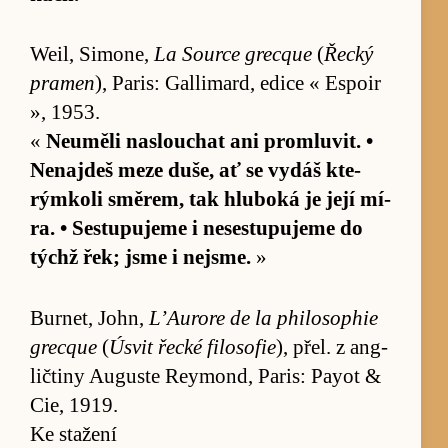
Weil, Si­mo­ne,
La Source grecque
(
Řecký
pra­men
), Pa­ris: Gal­li­mard, edice « Espoir
», 1953.
«
Ne­u­měli na­slou­chat ani pro­mlu­vit. •
Nena­jdeš meze du­še, ať se vy­dáš kte­
rýmkoli smě­rem, tak hlu­boká je její mí­
ra. • Se­stu­pujeme i ne­se­stu­pujeme do
týchž řek; jsme i nejsme.
»
Burnet, John,
L’Au­rore de la phi­lo­sophie
grecque
(
Úsvit řecké fi­lo­sofie
), přel. z ang­
lič­tiny Auguste Rey­mond, Pa­ris: Payot &
Cie, 1919.
Ke stažení