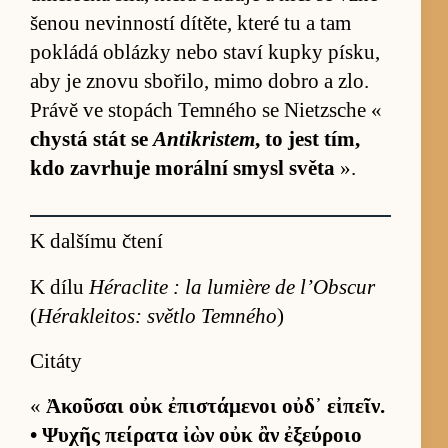
šenou ne­vinností dí­tě­te, které tu a tam
pokládá ob­lázky nebo staví kupky pís­ku,
aby je znovu sbo­ři­lo, mimo dobro a zlo.
Právě ve stopách Tem­ného se Ni­e­tz­sche «
chystá stát se
Antikristem
, to jest tím,
kdo za­vr­huje mo­rální smysl světa
».
K dalšímu čtení
K dílu
Héraclite : la lumière de l’Obscur
(
Hérakleitos: světlo Temného
)
Citáty
«
Ἀκοῦσαι οὐκ ἐπιστάμενοι οὐδ᾽ εἰπεῖν.
• Ψυχῆς πείρατα ἰὼν οὐκ ἂν ἐξεύροιο