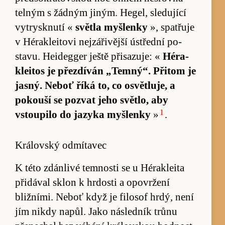
telným s žádným ji­ným. Hegel, sle­du­jící
vy­trysknutí «
světla myš­lenky
», spat­řuje
v Héra­klei­tovi nejzá­ři­vější ústřední po­
stavu. Hei­degger ještě při­sazuje: «
Héra­
klei­tos je pře­zdíván „Tem­ný“. Při­tom je
jasný. Ne­boť říká to, co osvět­lu­je, a
pokouší se po­zvat jeho svět­lo, aby
1
vstou­pilo do jazyka myš­lenky
»
.
Královský odmítavec
K této zdán­livé tem­nosti se u Héra­kleita
při­dával sklon k hr­dosti a opo­vržení
bližní­mi. Ne­boť když je fi­lo­sof hr­dý, není
jím nikdy na­půl. Jako ná­sledník trůnu