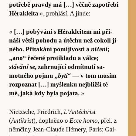
po­třebě pravdy má […] věčně za­po­třebí
Héra­kleita
», pro­hlá­sí. A jin­de:
«
[…] po­bývání s Héra­klei­tem mi při­
náší větší po­hodu a útě­chu než cokoli ji­
ného. Při­ta­kání po­mí­jivosti a
ničení
;
„ano“ ře­čené pro­ti­kladu a vál­ce;
stávání se
, za­hrnu­jící od­mítnutí sa­
motného pojmu „
bytí
“ — v tom mu­sím
roz­po­znat […] myš­lenku nej­bližší té
mé, jaká kdy byla po­ja­ta.
»
Ni­e­tz­s­che, Fried­ri­ch,
L’Antéchrist
(
Antikrist
), do­plněno o
Ecce homo
, přel. z
něm­činy Je­an-C­laude Hé­me­ry, Pa­ris: Gal­