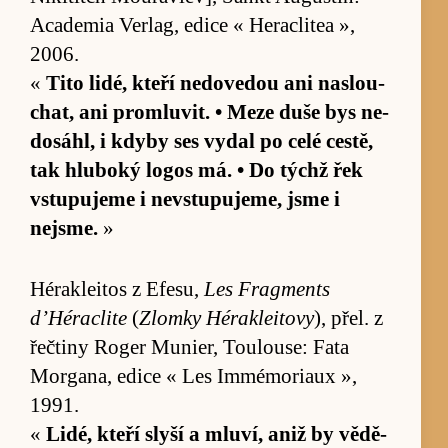
Aca­de­mia Ver­lag, edice « He­rac­li­tea »,
2006.
«
Tito li­dé, kteří ne­dove­dou ani na­slou­
chat, ani pro­mlu­vit. • Meze duše bys ne­
do­sáhl, i kdyby ses vy­dal po celé ces­tě,
tak hlu­boký logos má. • Do týchž řek
vstu­pujeme i ne­vstu­puje­me, jsme i
nejsme.
»
Héra­klei­tos z Efe­su,
Les Frag­ments
d’Hérac­lite
(
Zlomky Héra­klei­tovy
), přel. z
řečtiny Roger Mu­nier, Toulou­se: Fata
Morgana, edice « Les Immé­mo­ri­aux »,
1991.
«
Li­dé, kteří slyší a mlu­ví, aniž by vě­dě­