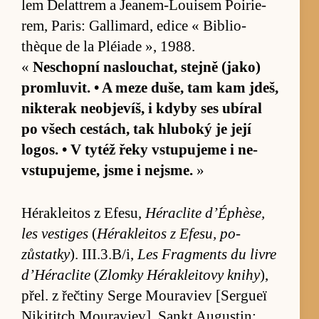
lem De­lat­trem a Je­anem-Loui­sem Po­i­rie­
rem, Pa­ris: Gal­li­mard, edice « Bib­li­o­
thèque de la Pléi­ade », 1988.
«
Ne­schopní na­slou­chat, stejně (ja­ko)
pro­mlu­vit. • A meze du­še, tam kam jdeš,
nikterak ne­ob­jevíš, i kdyby ses ubí­ral
po všech cestách, tak hlu­boký je její
logos. • V ty­též řeky vstu­pujeme i ne­
vstu­puje­me, jsme i nejsme.
»
Héra­klei­tos z Efe­su,
Hérac­lite d’Éphè­se,
les ves­tiges
(
Héra­klei­tos z Efe­su, po­
zůstatky
). III.3.B/i,
Les Frag­ments du livre
d’Hérac­lite
(
Zlomky Héra­klei­tovy knihy
),
přel. z řečtiny Serge Mou­raviev [Sergueï
Niki­titch Mou­raviev], Sankt Augustin: