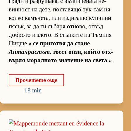
гради и раз­ру­ша­ва, с въз­ви­ше­ната не­
вин­ност на де­те, пос­та­вящо тук-там ня­
колко ка­мъ­че­та, или из­ди­гащо куп­чини
пя­сък, за да ги съ­баря от­но­во, от­въд
доб­рото и зло­то. В стъп­ките на Тъм­ния
Ницше «
се при­готвя да стане
Антихристът
, то­ест он­зи, който от­х­
върля мо­рал­ното зна­че­ние на света
».
Про­че­тете още
18 min