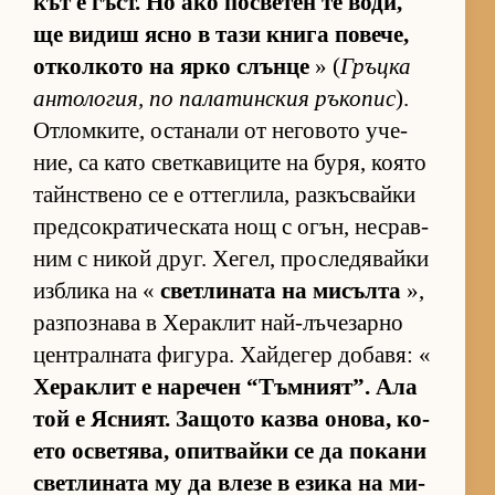
кът е гъст. Но ако пос­ве­тен те во­ди,
ще ви­диш ясно в тази книга по­ве­че,
от­кол­кото на ярко слънце
» (
Гръцка
ан­то­ло­гия, по па­ла­тин­с­кия ръ­ко­пис
).
От­лом­ки­те, ос­та­нали от не­го­вото уче­
ние, са като свет­ка­ви­ците на бу­ря, ко­ято
тайн­с­т­вено се е от­тег­ли­ла, раз­къс­вайки
пред­сок­ра­ти­чес­ката нощ с огън, нес­рав­
ним с ни­кой друг. Хе­гел, прос­ле­дя­вайки
из­б­лика на «
свет­ли­ната на ми­сълта
»,
раз­поз­нава в Хе­рак­лит най-лъ­че­зарно
цен­т­рал­ната фи­гу­ра. Хай­де­гер до­ба­вя: «
Хе­рак­лит е на­ре­чен “Тъм­ни­ят”. Ала
той е Яс­ни­ят. За­щото казва оно­ва, ко­
ето ос­ве­тя­ва, опит­вайки се да по­кани
свет­ли­ната му да влезе в езика на ми­