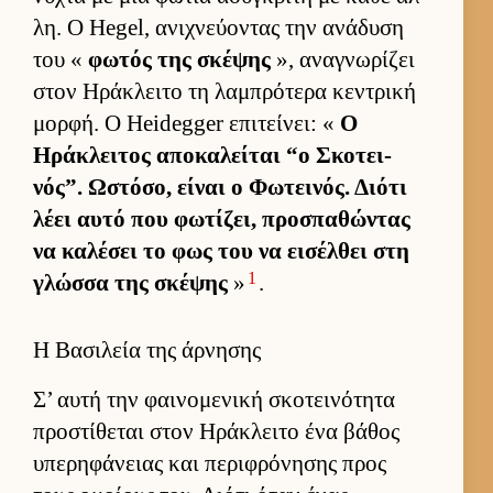
λη. Ο Hegel, ανιχνεύ­οντας την ανάδυση
του «
φωτός της σκέψης
», αναγνωρίζει
στον Ηράκλειτο τη λαμπρότερα κεντρική
μορ­φή. Ο Heidegger επιτεί­νει: «
Ο
Ηράκλει­τος αποκαλεί­ται “ο Σκοτει­
νός”. Ωστόσο, εί­ναι ο Φωτει­νός. Διότι
λέει αυτό που φωτίζει, προσπαθώντας
να καλέσει το φως του να ει­σέλ­θει στη
1
γλώσσα της σκέψης
»
.
Η Βασιλεία της άρνησης
Σ’ αυτή την φαι­νομενική σκοτει­νότητα
προστίθεται στον Ηράκλειτο ένα βάθος
υπερηφάνειας και περιφρόνησης προς