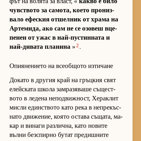
фът на во­лята за власт, «
какво е било
чув­с­т­вото за са­мо­та, ко­ето про­низ­
вало ефес­кия от­шел­ник от храма на
Ар­те­ми­да, ако сам не се озо­веш вце­
пе­нен от ужас в най-пус­тин­ната и
2
най-ди­вата пла­нина
»
.
Опиянението на всеобщото изтичане
До­като в дру­гия край на гръц­кия свят
елейс­ката школа зам­ра­зя­ваше съ­щес­т­
вото в ле­дена не­под­виж­ност, Хе­рак­лит
мисли един­с­т­вото като река в неп­ре­къс­
нато дви­же­ние, ко­ято ос­тава съ­ща­та, ма­
кар и ви­наги раз­лич­на, като но­вите
вълни без­спирно бу­тат пре­диш­ните