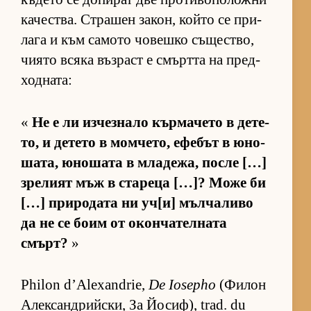
ка­чес­т­ва. Стра­шен за­кон, който се при­
лага и към са­мото чо­вешко съ­щес­т­во,
чи­ято всяка въз­раст е смъртта на пред­
ход­на­та:
«
Не е ли из­чез­нало кър­ма­чето в де­те­
то, и де­тето в мом­че­то, ефе­бът в юно­
ша­та, юно­шата в мла­де­жа, после […]
зре­лият мъж в ста­реца […]? Може би
[…] при­ро­дата ни уч­[и] мъл­ча­ливо
да не се боим от окон­ча­тел­ната
смърт?
»
Philon d’Alexandrie,
De Iosepho
(Фи­лон
Алек­сан­д­рийс­ки, За Йо­сиф), trad. du