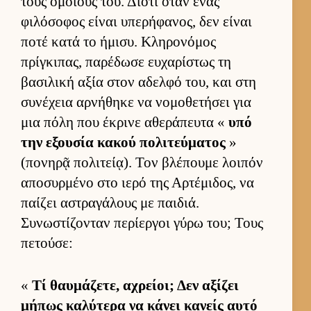
τους ομοί­ους του. Διότι όταν ένας
φιλόσοφος εί­ναι υπερήφανος, δεν εί­ναι
ποτέ κατά το ήμισυ. Κληρονόμος
πρίγκιπας, παρέδωσε ευ­χαρίστως τη
βασιλική αξία στον αδελφό του, και στη
συνέχεια αρ­νήθηκε να νομοθετήσει για
μια πόλη που έκρινε αθεράπευτα «
υπό
την εξου­σία κακού πολιτεύ­ματος
»
(πονηρᾷ πολιτεί­ᾳ). Τον βλέπουμε λοι­πόν
αποσυρ­μένο στο ιερό της Αρ­τέμιδος, να
παί­ζει αστραγάλους με παι­διά.
Συνωστίζονταν περίερ­γοι γύρω του; Τους
πετού­σε:
«
Τί θαυ­μάζετε, αχρεί­οι; Δεν αξίζει
μήπως καλύτερα να κάνει κανείς αυτό