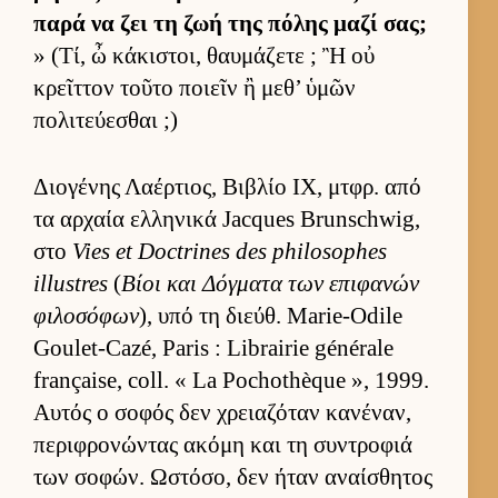
παρά να ζει τη ζωή της πόλης μαζί σας;
» (Τί, ὦ κάκιστοι, θαυ­μάζετε ; Ἢ οὐ
κρεῖτ­τον τοῦτο ποιεῖν ἢ μεθ’ ὑμῶν
πολιτεύ­εσθαι ;)
Διο­γένης Λαέρ­τιος, Βιβλίο IX, μτ­φρ. από
τα αρ­χαία ελ­ληνικά Jacques Brunschwig,
στο
Vies et Doctrines des philosophes
illustres
(
Βίοι και Δόγ­ματα των επιφανών
φιλοσόφων
), υπό τη διεύθ. Marie-Odile
Goulet-Cazé, Paris : Librairie générale
française, coll. « La Pochothèque », 1999.
Αυ­τός ο σοφός δεν χρεια­ζόταν κανέναν,
περιφρονώντας ακόμη και τη συντροφιά
των σοφών. Ωστόσο, δεν ήταν αναί­σθητος