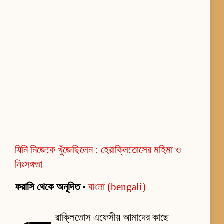
যিনি নিজেকে খুঁজেছিলেন : হেরাক্লিতোসের মহিমা ও
নিঃসঙ্গতা
ফরাসি থেকে অনূদিত
•
বাংলা (bengali)
রাক্লিতোস এফেসীয় আমাদের কাছে