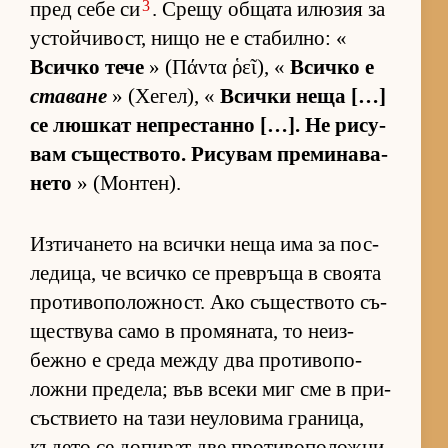
3
пред себе си
. Срещу об­щата илю­зия за
ус­той­чи­вост, нищо не е ста­бил­но: «
Всичко тече
» (Πάντα ῥεῖ), «
Всичко е
ставане
» (Хе­гел), «
Всички неща […]
се люш­кат неп­рес­танно […]. Не ри­су­
вам съ­щес­т­во­то. Ри­су­вам пре­ми­на­ва­
нето
» (Мон­тен).
Из­ти­ча­нето на всички неща има за пос­
ле­ди­ца, че всичко се прев­ръща в сво­ята
про­ти­во­по­лож­ност. Ако съ­щес­т­вото съ­
щес­т­вува само в про­мя­на­та, то не­из­
бежно е среда между два про­ти­во­по­
ложни пре­де­ла; във всеки миг сме в при­
със­т­ви­ето на тази не­у­ло­вима гра­ни­ца,
къ­дето се до­пи­рат две про­ти­во­по­ложни