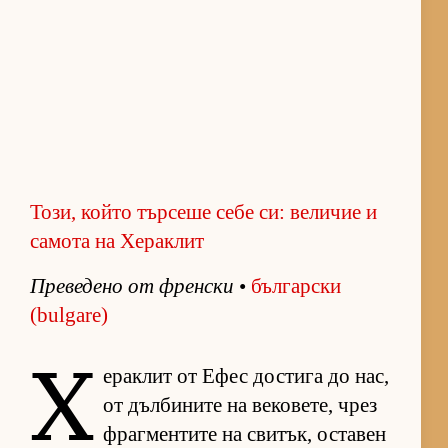
Този, който търсеше себе си: величие и
самота на Хераклит
Пре­ве­дено от френ­ски
•
бъл­гар­ски
(bulgare)
Х
е­рак­лит от Ефес дос­тига до нас,
от дъл­би­ните на ве­ко­ве­те, чрез
фраг­мен­тите на сви­тък, ос­та­вен