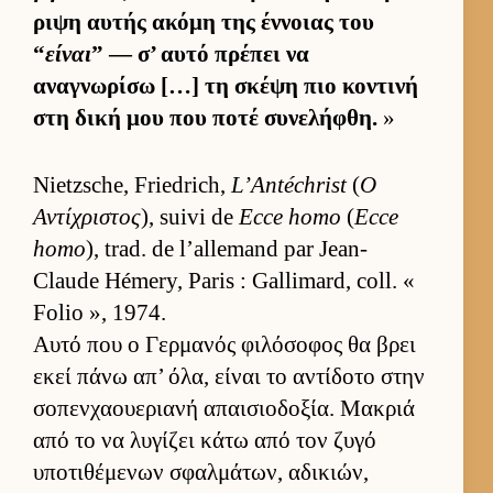
ριψη αυ­τής ακόμη της έν­νοιας του
“
είναι
” — σ’ αυτό πρέπει να
αναγνωρίσω […] τη σκέψη πιο κοντινή
στη δική μου που ποτέ συνελήφθη.
»
Nietzsche, Friedrich,
L’Antéchrist
(
Ο
Αντίχριστος
), suivi de
Ecce homo
(
Ecce
homo
), trad. de l’allemand par Jean-
Claude Hémery, Paris : Gallimard, coll. «
Folio », 1974.
Αυτό που ο Γερ­μανός φιλόσοφος θα βρει
εκεί πάνω απ’ όλα, εί­ναι το αντίδοτο στην
σοπεν­χαου­εριανή απαι­σιο­δοξία. Μακριά
από το να λυγίζει κάτω από τον ζυγό
υποτιθέμενων σφαλ­μάτων, αδικιών,