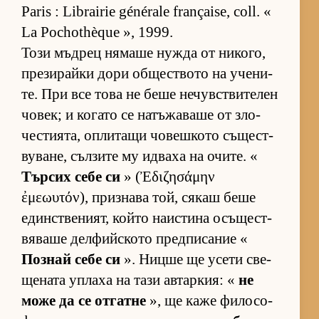
Paris : Librairie générale française, coll. «
La Pochothèque », 1999.
Този мъд­рец ня­маше нужда от ни­ко­го,
пре­зи­райки дори об­щес­т­вото на уче­ни­
те. При все това не беше не­чув­с­т­ви­те­лен
чо­век; и ко­гато се на­тъ­жа­ваше от зло­
чес­ти­я­та, оп­ли­тащи чо­веш­кото съ­щес­т­
ву­ва­не, съл­зите му ид­ваха на очи­те. «
Тър­сих себе си
» (Ἐδιζησάμην
ἐμεωυτόν), приз­нава той, ся­каш беше
един­с­т­ве­ни­ят, който на­ис­тина осъ­щес­т­
вя­ваше дел­фийс­кото пред­пи­са­ние «
Поз­най себе си
». Ницше ще усети све­
ще­ната уп­лаха на тази ав­тар­кия: «
не
може да се от­гатне
», ще каже фи­ло­со­