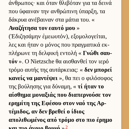
άν­θρωπος· και όταν θλιβόταν για τα δεινά
που ύφαι­ναν την αν­θρώπινη ύπαρ­ξη, τα
δάκρυα ανέβαι­ναν στα μάτια του. «
Αναζήτησα τον εαυτό μου
»
(Ἐδιζησάμην ἐμεωυτόν), εξομολογεί­ται,
λες και ήταν ο μόνος που πραγ­ματικά εκ­
πλήρωνε τη δελ­φική εντολή «
Γνώθι σαυ­
τόν
». Ο Nietzsche θα αι­σθαν­θεί τον ιερό
τρόμο αυ­τής της αυ­τάρ­κειας: «
δεν μπορεί
κανείς να μαντέψει
», θα πει ο φιλόσοφος
της βού­λησης για δύναμη, «
τί ήταν το
αί­σθημα μοναξιάς που δια­περ­νούσε τον
ερημίτη της Εφέσου στον ναό της Αρ­
τέμιδος, αν δεν βρεθεί ο ίδιος
απολιθωμένος από τρόμο στο πιο έρημο
2
και πιο άγριο βουνό
»
.