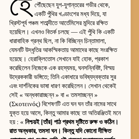
হে
পৌঁছেছেন যুগ-যুগান্তরের গভীর থেকে,
একটি পুঁথির খণ্ডাংশের মধ্য দিয়ে, যা
খ্রিস্টপূর্ব পঞ্চম শতাব্দীতে আর্তেমিসের মন্দিরে রক্ষিত
হয়েছিল। এখনও বিতর্ক চলছে — এই পুঁথি কি একটি
ধারাবাহিক গ্রন্থ ছিল, না কি বিচ্ছিন্ন চিন্তামালা,
যেমনটি উদ্ধৃতির আকস্মিকতায় আমাদের কাছে সংরক্ষিত
হয়েছে। হেরাক্লিতোস সেখানে যাই হোক, প্রকাশ
করেছিলেন নিজেকে এক রহস্যময়, ঘনসন্নিবিষ্ট, বিস্ময়
উদ্রেককারী ভঙ্গিতে; তিনি একাধারে ভবিষ্যদ্বক্তার সুর
এবং দার্শনিকের ভাষা ধারণ করেছিলেন। সেখান থেকেই
সেই « অন্ধকারাচ্ছন্ন » বা « তমসাচ্ছন্ন »
(Σκοτεινός) বিশেষণটি এত ঘন ঘন তাঁর নামের সাথে
যুক্ত হয়ে আসে, কিন্তু আমার কাছে তা অতিরঞ্জিতই মনে
হয় : «
নিশ্চয়ই [তাঁর] পাঠ প্রথম দৃষ্টিতে রুক্ষ ও কঠিন।
রাত অন্ধকার, তমসা ঘন। কিন্তু যদি কোনো দীক্ষিত