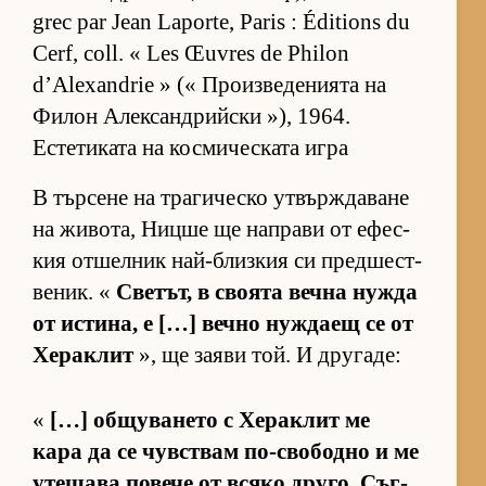
grec par Jean Laporte, Paris : Éditions du
Cerf, coll. « Les Œuvres de Philon
d’Alexandrie » (« Про­из­ве­де­ни­ята на
Фи­лон Алек­сан­д­рийски »), 1964.
Естетиката на космическата игра
В тър­сене на тра­ги­ческо ут­вър­ж­да­ване
на жи­во­та, Ницше ще нап­рави от ефес­
кия от­шел­ник най-близ­кия си пред­шес­т­
ве­ник. «
Све­тът, в сво­ята вечна нужда
от ис­ти­на, е […] вечно нуж­даещ се от
Хе­рак­лит
», ще за­яви той. И дру­га­де:
«
[…] об­щу­ва­нето с Хе­рак­лит ме
кара да се чув­с­т­вам по-сво­бодно и ме
уте­шава по­вече от всяко дру­го. Съг­