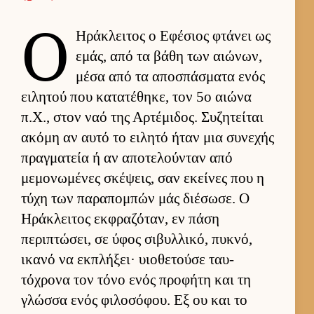
Ο
Ηράκλει­τος ο Εφέσιος φτάνει ως
εμάς, από τα βάθη των αιώνων,
μέσα από τα αποσπάσματα ενός
ει­λητού που κατατέθηκε, τον 5ο αιώνα
π.Χ., στον ναό της Αρ­τέμιδος. Συζητεί­ται
ακόμη αν αυτό το ει­λητό ήταν μια συνεχής
πραγ­ματεία ή αν αποτελού­νταν από
μεμονωμένες σκέψεις, σαν εκεί­νες που η
τύχη των παραπομπών μάς διέσωσε. Ο
Ηράκλει­τος εκ­φραζόταν, εν πάση
περιπτώσει, σε ύφος σιβυλ­λικό, πυκνό,
ικανό να εκ­πλήξει· υιο­θετούσε ταυ­
τόχρονα τον τόνο ενός προφήτη και τη
γλώσσα ενός φιλοσόφου. Εξ ου και το