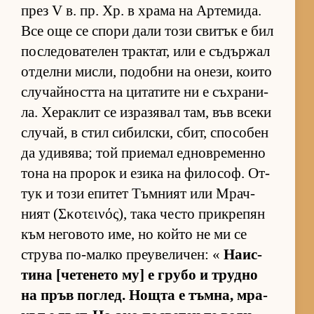
през V в. пр. Хр. в храма на Ар­те­ми­да.
Все още се спори дали този сви­тък е бил
пос­ле­до­ва­те­лен трак­тат, или е съ­дър­жал
от­делни мис­ли, по­добни на оне­зи, ко­ито
слу­чай­ността на ци­та­тите ни е съх­ра­ни­
ла. Хе­рак­лит се из­ра­зя­вал там, във всеки
слу­чай, в стил си­бил­с­ки, сбит, спо­со­бен
да уди­вя­ва; той при­е­мал ед­нов­ре­менно
тона на про­рок и езика на фи­ло­соф. От­
тук и този епи­тет Тъм­ният или Мрач­
ният (Σκοτεινός), така често прик­ре­пян
към не­го­вото име, но който не ми се
струва по-малко пре­у­ве­ли­чен: «
На­ис­
тина [че­те­нето му] е грубо и трудно
на пръв пог­лед. Нощта е тъм­на, мра­