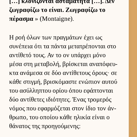
[…] κλονίζονται ασταμάτητα […]. Δεν
ζωγραφίζω το εί­ναι. Ζωγραφίζω το
πέρασμα
» (Montaigne).
Η ροή όλων των πραγ­μάτων έχει ως
συνέπεια ότι τα πάντα μετατρέπονται στο
αντίθετό τους. Αν το ον υπάρ­χει μόνο
μέσα στη μεταβολή, βρίσκεται αναπόφευ­
κτα ανάμεσα σε δύο αντίθετους όρους· σε
κάθε στιγ­μή, βρισκόμαστε ενώπιον αυ­τού
του ασύλ­ληπτου ορίου όπου εφάπτονται
δύο αντίθετες ιδιότητες. Ένας τρομερός
νόμος που εφαρ­μόζεται στον ίδιο τον άν­
θρωπο, του οποίου κάθε ηλικία εί­ναι ο
θάνατος της προη­γού­μενης: