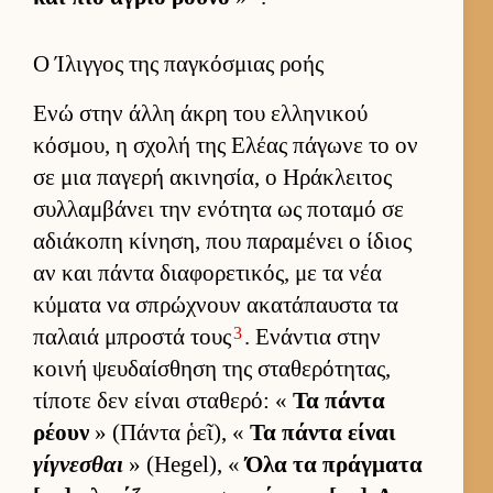
Ο Ίλιγγος της παγκόσμιας ροής
Ενώ στην άλλη άκρη του ελ­ληνικού
κόσμου, η σχολή της Ελέας πάγωνε το ον
σε μια παγερή ακινησία, ο Ηράκλει­τος
συλ­λαμ­βάνει την ενότητα ως ποταμό σε
αδιάκοπη κίνηση, που παραμένει ο ίδιος
αν και πάντα δια­φορετικός, με τα νέα
κύματα να σπρώχνουν ακατάπαυ­στα τα
3
παλαιά μπροστά τους
. Ενάντια στην
κοινή ψευ­δαί­σθηση της σταθερότητας,
τίποτε δεν εί­ναι σταθερό: «
Τα πάντα
ρέουν
» (Πάντα ῥεῖ), «
Τα πάντα εί­ναι
γίγνεσθαι
» (Hegel), «
Όλα τα πράγ­ματα