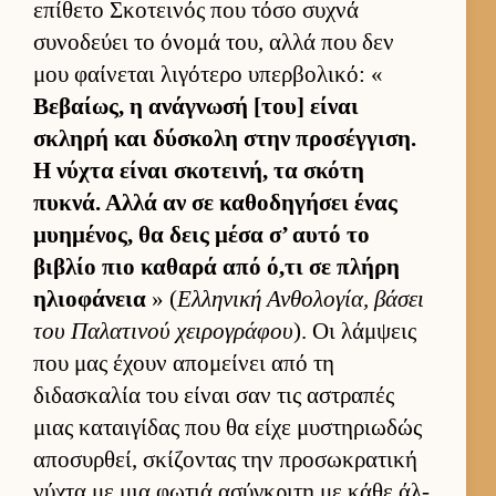
επίθετο Σκοτει­νός που τόσο συχνά
συνοδεύει το όνομά του, αλλά που δεν
μου φαί­νεται λιγότερο υπερ­βολικό: «
Βεβαί­ως, η ανάγνωσή [του] εί­ναι
σκληρή και δύσκολη στην προσέγ­γιση.
Η νύχτα εί­ναι σκοτει­νή, τα σκότη
πυκνά. Αλλά αν σε καθοδηγήσει ένας
μυημένος, θα δεις μέσα σ’ αυτό το
βιβλίο πιο καθαρά από ό,τι σε πλήρη
ηλιο­φάνεια
» (
Ελ­ληνική Αν­θολογία, βάσει
του Παλατινού χει­ρογράφου
). Οι λάμ­ψεις
που μας έχουν απομεί­νει από τη
διδασκαλία του εί­ναι σαν τις αστραπές
μιας καται­γίδας που θα είχε μυστηριω­δώς
αποσυρ­θεί, σκίζοντας την προσωκρατική
νύχτα με μια φωτιά ασύγκριτη με κάθε άλ­