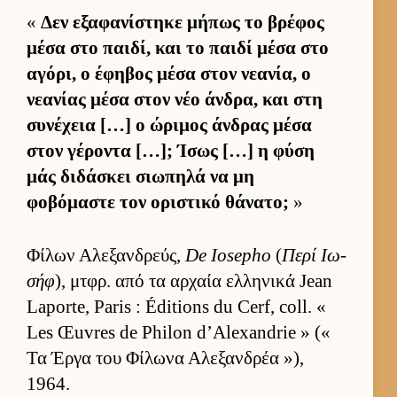
«
Δεν εξαφανίστηκε μήπως το βρέφος
μέσα στο παι­δί, και το παιδί μέσα στο
αγόρι, ο έφηβος μέσα στον νεανία, ο
νεανίας μέσα στον νέο άν­δρα, και στη
συνέχεια […] ο ώριμος άν­δρας μέσα
στον γέροντα […]; Ίσως […] η φύση
μάς διδάσκει σιω­πηλά να μη
φοβόμαστε τον οριστικό θάνατο;
»
Φίλων Αλεξαν­δρεύς,
De Iosepho
(
Περί Ιω­
σήφ
), μτ­φρ. από τα αρ­χαία ελ­ληνικά Jean
Laporte, Paris : Éditions du Cerf, coll. «
Les Œuvres de Philon d’Alexandrie » («
Τα Έργα του Φίλωνα Αλεξαν­δρέα »),
1964.