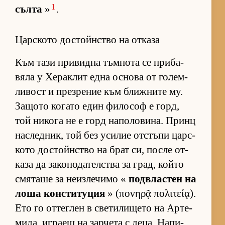
1
сълта
»
.
Царското достойнство на отказа
Към тази при­видна тъм­нота се при­ба­
вяла у Хе­рак­лит една ос­нова от го­лем­
ли­вост и през­ре­ние към ближ­ните му.
За­щото ко­гато един фи­ло­соф е горд,
той ни­кога не е горд на­по­ло­ви­на. Принц
нас­лед­ник, той без уси­лие от­с­тъпи цар­с­
кото дос­тойн­с­тво на брат си, после от­
каза да за­ко­но­да­тел­с­тва за град, който
смя­таше за не­из­ле­чимо «
под­в­лас­тен на
лоша кон­с­ти­ту­ция
» (πονηρᾷ πολιτείᾳ).
Ето го от­тег­лен в све­ти­ли­щето на Ар­те­
ми­да, иг­раещ на зар­чета с де­ца. На­пи­