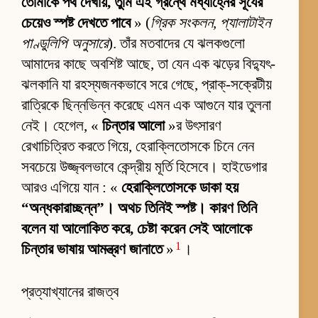
তোমাকে পথ দেখায়, তুমি এই গ্রন্থে মধ্যাহ্নের সূর্যের
চেয়েও স্পষ্ট দেখতে পাবে
» (
গ্রিক সংকলন, প্যালাটাইন
পাণ্ডুলিপি অনুসারে
). তাঁর মতবাদের যে ঝলকগুলো
আমাদের কাছে অবশিষ্ট আছে, তা যেন এক ঝড়ের বিদ্যুৎ-
ঝলকানি যা রহস্যজনকভাবে সরে গেছে, প্রাক্-সক্রেটীয়
রাত্রিকে ছিন্নভিন্ন করেছে এমন এক আগুনে যার তুলনা
নেই। হেগেল, «
চিন্তার আলো
»র উৎসারণ
রেখাচিত্রিত করতে গিয়ে, হেরাক্লিতোসকে চিনে নেন
সবচেয়ে উজ্জ্বলভাবে কেন্দ্রীয় মূর্তি হিসেবে। হাইডেগার
আরও এগিয়ে যান : «
হেরাক্লিতোসকে ডাকা হয়
“অন্ধকারাচ্ছন্ন”। অথচ তিনিই স্পষ্ট। কারণ তিনি
বলেন যা আলোকিত করে, চেষ্টা করেন সেই আলোকে
1
চিন্তার ভাষায় আমন্ত্রণ জানাতে
»
।
প্রত্যাখ্যানের রাজত্ব