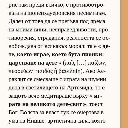
рие там преди всич­ко, е про­ти­во­от­ро­
вата на шо­пен­ха­уе­ров­с­кия пе­си­ми­зъм.
Да­леч от това да се пре­гъва под ярема
на мними ви­ни, нес­п­ра­вед­ли­вос­ти, про­
ти­во­ре­чия, стра­да­ния, ре­ал­ността се ос­
во­бож­дава от вся­ка­къв мо­рал: тя е «
де­
те, ко­ето иг­рае, ко­ето бута пи­он­ки:
цар­с­т­ване на дете
» (παῖς […] παίζων,
πεσσεύων· παιδὸς ἡ βασιληίη). Ако Хе­
рак­лит се смес­ваше с иг­рата на шумни
деца в све­ти­ли­щето на Ар­те­ми­да, то е
за­щото вече ме­ди­ти­раше върху «
иг­
рата на ве­ли­кото де­те-свят
», то­ест
Бог. Во­лята за власт тук се очер­тава в
ума на Ниц­ше: ар­тис­тична си­ла, ко­ято