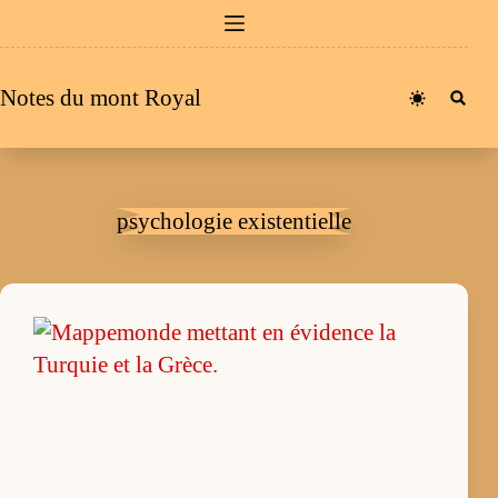
Passer
au
contenu
Notes du mont Royal
psychologie existentielle