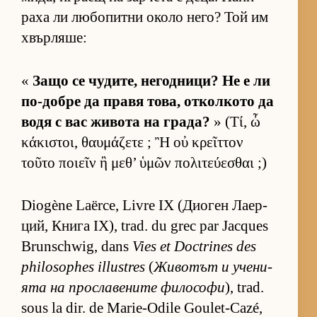
раха ли лю­бо­питни около не­го? Той им
хвър­ля­ше:
«
Защо се чу­ди­те, не­год­ни­ци? Не е ли
по-добре да правя то­ва, от­кол­кото да
водя с вас жи­вота на гра­да?
» (Τί, ὦ
κάκιστοι, θαυμάζετε ; Ἢ οὐ κρεῖττον
τοῦτο ποιεῖν ἢ μεθ’ ὑμῶν πολιτεύεσθαι ;)
Diogène Laërce, Livre IX (Ди­о­ген Ла­ер­
ций, Книга IX), trad. du grec par Jacques
Brunschwig, dans
Vies et Doctrines des
philosophes illustres
(
Жи­во­тът и уче­ни­
ята на прос­ла­ве­ните фи­ло­софи
), trad.
sous la dir. de Marie-Odile Goulet-Cazé,