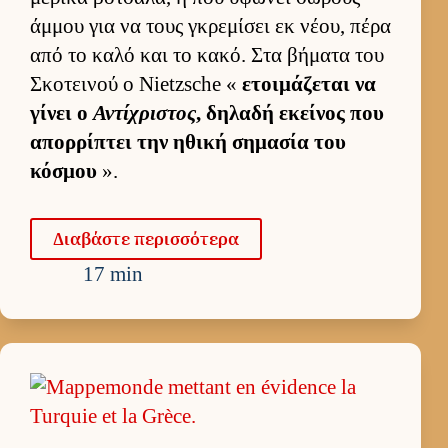
άμ­μου για να τους γκρεμίσει εκ νέου, πέρα
από το καλό και το κακό. Στα βήματα του
Σκοτει­νού ο Nietzsche «
ετοι­μάζεται να
γίνει ο
Αντίχριστος
, δηλαδή εκεί­νος που
απορ­ρίπτει την ηθική σημασία του
κόσμου
».
Δια­βάστε περισ­σότερα
17 min