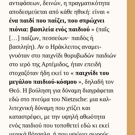
αντιφάσεων, δει­νών, η πραγ­ματικότητα
αποδεσμεύ­εται από κάθε ηθική: εί­ναι «
ένα παιδί που παί­ζει, που σπρώχνει
πιόνια: βασιλεία ενός παι­διού
» (παῖς
[…] παί­ζων, πεσ­σεύ­ων· παι­δὸς ἡ
βασιληίη). Αν ο Ηράκλει­τος αναμει­
γνυόταν στο παι­χνίδι θορυβωδών παι­διών
στο ιερό της Αρ­τέμιδος, ήταν επειδή
στοχαζόταν ήδη εκεί το «
παι­χνίδι του
μεγάλου παι­διού-κόσμου
», δηλαδή τον
Θεό. Η βού­ληση για δύναμη δια­γράφεται
εδώ στο πνεύμα του Nietzsche: μια καλ­
λιτεχνική δύναμη που χτίζει και
καταστρέφει, με την υψηλή αθωότητα
ενός παι­διού που τοποθετεί εδώ κι εκεί
μερικά βότσαλα, ή που υψώνει σωρούς