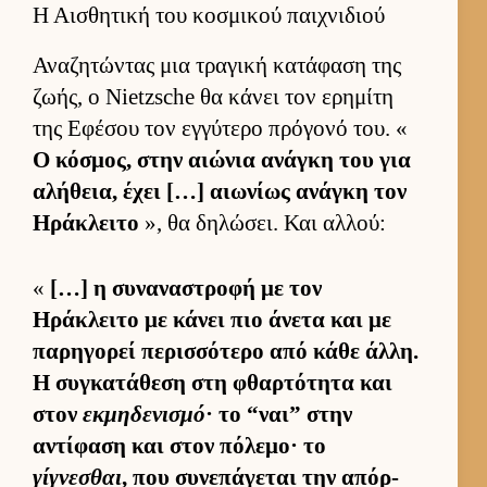
Η Αισθητική του κοσμικού παιχνιδιού
Αναζητώντας μια τραγική κατάφαση της
ζωής, ο Nietzsche θα κάνει τον ερημίτη
της Εφέσου τον εγ­γύτερο πρόγονό του. «
Ο κόσμος, στην αιώνια ανάγκη του για
αλήθεια, έχει […] αιω­νίως ανάγκη τον
Ηράκλειτο
», θα δηλώσει. Και αλ­λού:
«
[…] η συναναστροφή με τον
Ηράκλειτο με κάνει πιο άνετα και με
παρηγορεί περισ­σότερο από κάθε άλ­λη.
Η συγκατάθεση στη φθαρ­τότητα και
στον
εκμηδενισμό
· το “ναι” στην
αντίφαση και στον πόλεμο· το
γίγνεσθαι
, που συνεπάγεται την απόρ­