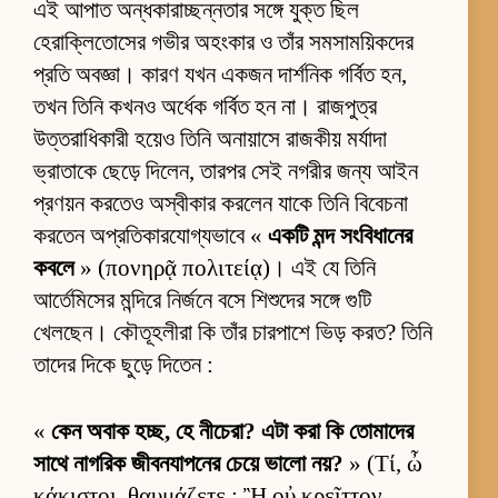
এই আপাত অন্ধকারাচ্ছন্নতার সঙ্গে যুক্ত ছিল
হেরাক্লিতোসের গভীর অহংকার ও তাঁর সমসাময়িকদের
প্রতি অবজ্ঞা। কারণ যখন একজন দার্শনিক গর্বিত হন,
তখন তিনি কখনও অর্ধেক গর্বিত হন না। রাজপুত্র
উত্তরাধিকারী হয়েও তিনি অনায়াসে রাজকীয় মর্যাদা
ভ্রাতাকে ছেড়ে দিলেন, তারপর সেই নগরীর জন্য আইন
প্রণয়ন করতেও অস্বীকার করলেন যাকে তিনি বিবেচনা
করতেন অপ্রতিকারযোগ্যভাবে «
একটি মন্দ সংবিধানের
কবলে
» (πονηρᾷ πολιτείᾳ)। এই যে তিনি
আর্তেমিসের মন্দিরে নির্জনে বসে শিশুদের সঙ্গে গুটি
খেলছেন। কৌতূহলীরা কি তাঁর চারপাশে ভিড় করত? তিনি
তাদের দিকে ছুড়ে দিতেন :
«
কেন অবাক হচ্ছ, হে নীচেরা? এটা করা কি তোমাদের
সাথে নাগরিক জীবনযাপনের চেয়ে ভালো নয়?
» (Τί, ὦ
κάκιστοι, θαυμάζετε ; Ἢ οὐ κρεῖττον