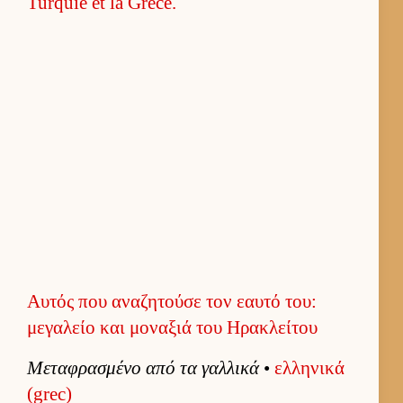
Αυτός που αναζητούσε τον εαυτό του:
μεγαλείο και μοναξιά του Ηρακλείτου
Μεταφρασμένο από τα γαλ­λικά
•
ελ­ληνικά
(grec)