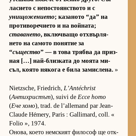
ла­си­ето с не­пос­то­ян­с­т­вото и с
унищожението
; ка­за­ното “да” на
про­ти­во­ре­чи­ето и на вой­на­та;
ставането
, включ­ващо от­х­вър­ля­
нето на са­мото по­ня­тие за
“
същество
” — в това трябва да приз­
ная […] най-близ­ката до мо­ята ми­
съл, ко­ято ня­кога е била за­мис­ле­на.
»
Nietzsche, Friedrich,
L’Antéchrist
(
Антихристът
), suivi de
Ecce homo
(
Ече хомо
), trad. de l’allemand par Jean-
Claude Hémery, Paris : Gallimard, coll. «
Folio », 1974.
Оно­ва, ко­ето нем­с­кият фи­ло­соф ще от­к­