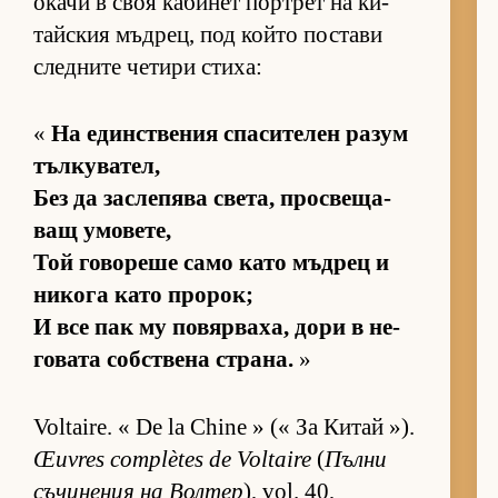
окачи в своя ка­би­нет пор­т­рет на ки­
тайс­кия мъд­рец, под който пос­тави
след­ните че­тири сти­ха:
«
На един­с­т­ве­ния спа­си­те­лен ра­зум
тъл­ку­ва­тел,
Без да зас­ле­пява све­та, прос­ве­ща­
ващ умо­ве­те,
Той го­во­реше само като мъд­рец и
ни­кога като про­рок;
И все пак му по­вяр­ва­ха, дори в не­
го­вата соб­с­т­вена стра­на.
»
Voltaire. « De la Chine » (« За Ки­тай »).
Œuvres complètes de Voltaire
(
Пълни
съ­чи­не­ния на Вол­тер
), vol. 40,