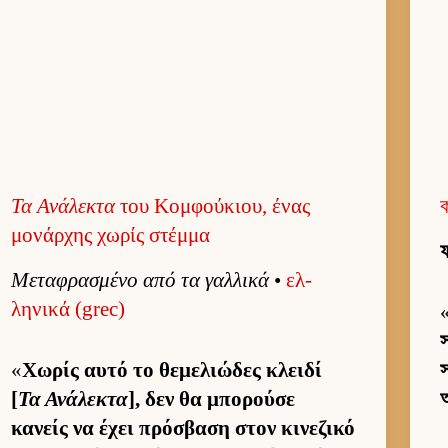
Τα Ανάλεκτα
του Κομφούκιου, ένας
ক
μονάρχης χωρίς στέμμα
ফ
Μεταφρασμένο από τα γαλ­λικά
•
ελ­
ληνικά (grec)
স
«
Χωρίς αυτό το θεμελιώδες κλειδί
স
[
Τα Ανάλεκτα
], δεν θα μπορούσε
আ
κανείς να έχει πρόσβαση στον κινεζικό