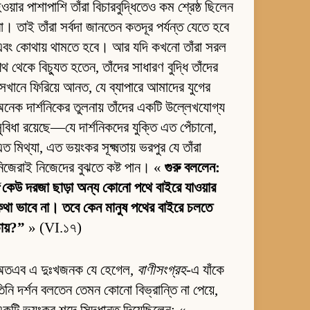
ওয়ার পাশাপাশি তাঁরা বিচারবুদ্ধিতেও কম শ্রেষ্ঠ ছিলেন
া। তাই তাঁরা সর্বদা জানতেন কতদূর পর্যন্ত যেতে হবে
এবং কোথায় থামতে হবে। আর যদি কখনো তাঁরা সরল
থ থেকে বিচ্যুত হতেন, তাঁদের সাধারণ বুদ্ধি তাঁদের
েখানে ফিরিয়ে আনত, যে ব্যাপারে আমাদের যুগের
নেক দার্শনিকের তুলনায় তাঁদের একটি উল্লেখযোগ্য
ুবিধা রয়েছে—যে দার্শনিকদের যুক্তি এত পেঁচানো,
ত মিথ্যা, এত ভয়ংকর সূক্ষ্মতায় ভরপুর যে তাঁরা
িজেরাই নিজেদের বুঝতে কষ্ট পান। «
গুরু বললেন:
কেউ দরজা ছাড়া অন্য কোনো পথে বাইরে যাওয়ার
থা ভাবে না। তবে কেন মানুষ পথের বাইরে চলতে
ায়?”
» (VI.১৭)
অতএব এ দুঃখজনক যে হেগেল,
বাণীসংগ্রহ
-এ যাঁকে
িনি দর্শন বলতেন তেমন কোনো বিভ্রান্তি না পেয়ে,