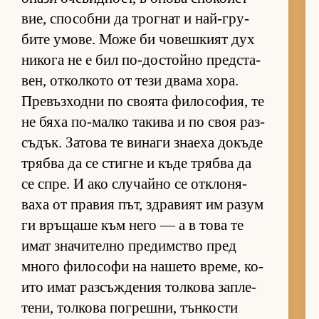
вие, спо­собни да трог­нат и най-гру­
бите умо­ве. Може би чо­веш­кият дух
ни­кога не е бил по-дос­тойно пред­с­та­
вен, от­кол­кото от тези двама хо­ра.
Пре­въз­ходни по сво­ята фи­ло­со­фия, те
не бяха по-малко та­кива и по своя раз­
съ­дък. За­това те ви­наги зна­еха до­къде
трябва да се стигне и къде трябва да
се спре. И ако слу­чайно се от­к­ло­ня­
ваха от пра­вия път, здра­вият им ра­зум
ги връ­щаше към него — а в това те
имат зна­чи­телно пре­дим­с­тво пред
много фи­ло­софи на на­шето вре­ме, ко­
ито имат раз­съж­де­ния тол­кова зап­ле­
те­ни, тол­кова пог­реш­ни, тън­кости