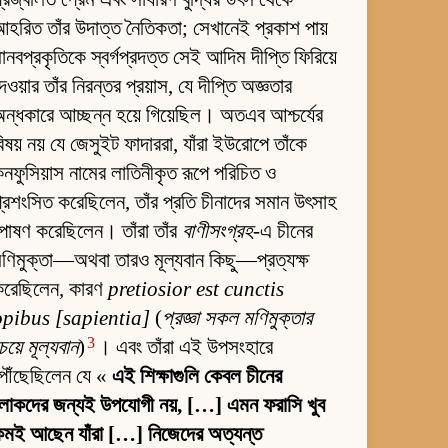
হরিত তাঁর উদাত্ত নৈতিকতা; সেখানেই প্রকাশ পায়
ানবপ্রকৃতিকে স্বর্গপ্রদত্ত সেই আদিম দীপ্তি ফিরিয়ে
েওয়ার তাঁর নিরন্তর প্রয়াস, যে দীপ্তি অজ্ঞতার
ন্ধকারে আচ্ছন্ন হয়ে গিয়েছিল। অতএব আশ্চর্যের
িষয় নয় যে জেসুইট ফাদাররা, যাঁরা ইউরোপে তাঁকে
নফুসিয়াস নামের লাতিনীকৃত রূপে পরিচিত ও
্রশংসিত করেছিলেন, তাঁর প্রতি চীনাদের সমান উৎসাহ
োষণ করেছিলেন। তাঁরা তাঁর
বাণীসংগ্রহ
-এ চীনের
ণিমুক্তা—অথবা তারও মূল্যবান কিছু—প্রত্যক্ষ
করেছিলেন, কারণ
pretiosior est cunctis
opibus [sapientia]
(
প্রজ্ঞা সকল মণিমুক্তার
3
েয়ে মূল্যবান
)
। এবং তাঁরা এই উপসংহারে
পৌঁছেছিলেন যে «
এই শিক্ষাগুলি কেবল চীনের
লোকদের জন্যই উপযোগী নয়, […] এমন ফরাসি খুব
কমই আছেন যাঁরা […] নিজেদের অত্যন্ত