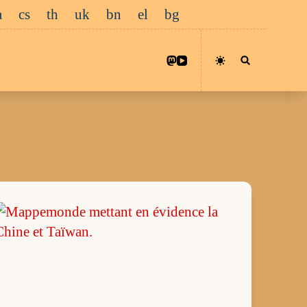
a
cs
th
uk
bn
el
bg