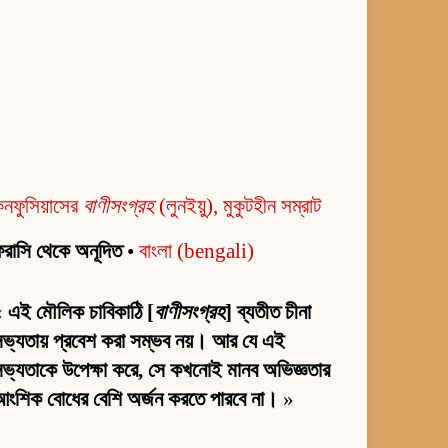
নফুসিয়াসের
বাণীসংগ্রহ
(লুনইয়ু), মুকুটহীন সম্রাট
রাসি থেকে অনূদিত
•
বাংলা (bengali)
«
এই মৌলিক চাবিকাঠি [
বাণীসংগ্রহ
] ব্যতীত চীনা
ভ্যতায় প্রবেশ করা সম্ভব নয়। আর যে এই
ভ্যতাকে উপেক্ষা করে, সে কখনোই মানব অভিজ্ঞতার
ংশিক বোধের বেশি অর্জন করতে পারবে না।
»