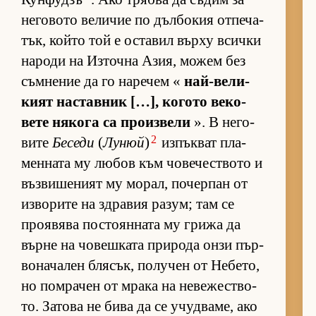
не­го­вото ве­ли­чие по дъл­бо­кия от­пе­ча­
тък, който той е ос­та­вил върху всички
на­роди на Из­точна Азия, мо­жем без
съм­не­ние да го на­ре­чем «
най-ве­ли­
кият нас­тав­ник […], ко­гото ве­ко­
вете ня­кога са про­из­вели
». В не­го­
2
вите
Беседи
(
Лунюй
)
из­пък­ват пла­
мен­ната му лю­бов към чо­ве­чес­т­вото и
въз­ви­ше­ният му мо­рал, по­чер­пан от
из­во­рите на здра­вия ра­зум; там се
про­я­вява пос­то­ян­ната му грижа да
върне на чо­веш­ката при­рода онзи пър­
во­на­ча­лен бля­сък, по­лу­чен от Не­бе­то,
но пом­ра­чен от мрака на не­ве­жес­т­во­
то. За­това не бива да се учуд­ва­ме, ако