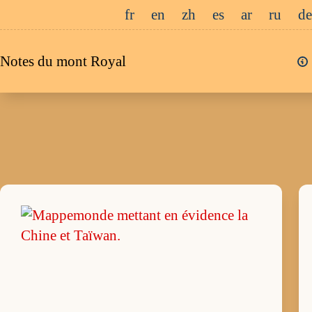
Passer
fr
en
zh
es
ar
ru
de
au
contenu
Notes du mont Royal