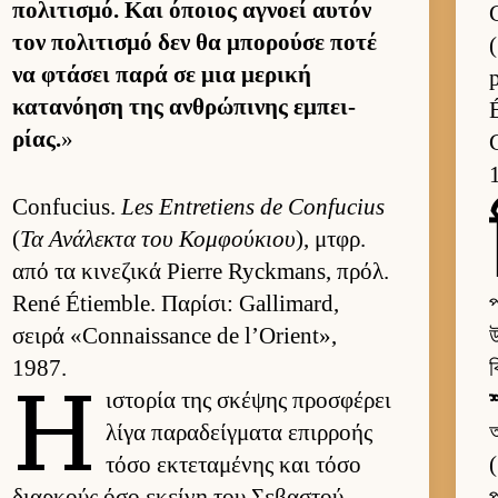
πολιτισμό. Και όποιος αγνοεί αυ­τόν
τον πολιτισμό δεν θα μπορούσε ποτέ
(
να φτάσει παρά σε μια μερική
κατανόηση της αν­θρώπινης εμπει­
ρίας.
»
Confucius.
Les Entretiens de Confucius
(
Τα Ανάλεκτα του Κομ­φού­κιου
), μτ­φρ.
από τα κινεζικά Pierre Ryckmans, πρόλ.
René Étiemble. Παρίσι: Gallimard,
প
σειρά «Connaissance de l’Orient»,
উ
1987.
ব
Η
ιστορία της σκέψης προσφέρει
শ
λίγα παραδείγ­ματα επιρ­ροής
অ
τόσο εκτεταμένης και τόσο
(
διαρ­κούς όσο εκείνη του Σεβαστού
প