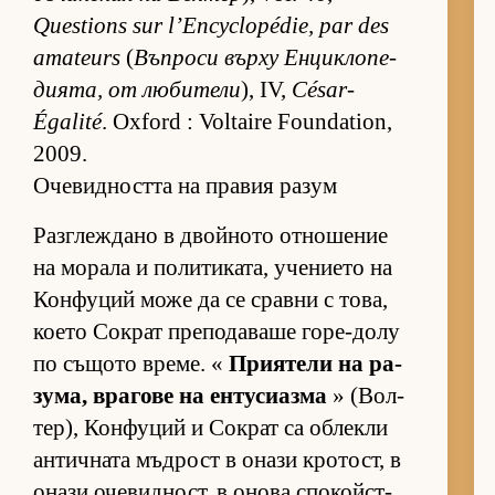
Questions sur l’Encyclopédie, par des
amateurs
(
Въп­роси върху Ен­цик­ло­пе­
ди­я­та, от лю­би­тели
), IV,
César-
Égalité
. Oxford : Voltaire Foundation,
2009.
Очевидността на правия разум
Раз­г­леж­дано в двой­ното от­но­ше­ние
на мо­рала и по­ли­ти­ка­та, уче­ни­ето на
Кон­фу­ций може да се сравни с то­ва,
ко­ето Сок­рат пре­по­да­ваше го­ре-долу
по съ­щото вре­ме. «
При­я­тели на ра­
зу­ма, вра­гове на ен­ту­си­азма
» (Вол­
тер), Кон­фу­ций и Сок­рат са об­лекли
ан­тич­ната мъд­рост в онази кро­тост, в
онази оче­вид­ност, в онова спо­койс­т­