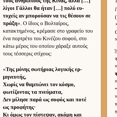
τους αν­θρώπους της Κίνας, αλλά […]
স
λίγοι Γάλ­λοι θα ήταν […] πολύ ευ­
τυχείς αν μπορού­σαν να τις θέσουν σε
(
πράξη
». Ο ίδιος ο Βολ­ταί­ρος,
প
κατακτημένος, κρέμασε στο γραφείο του
ένα πορ­τρέτο του Κινέζου σοφού, στο
স
κάτω μέρος του οποίου χάραξε αυ­τούς
ন
τους τέσ­σερις στίχους:
ক
স
«
Της μόνης σωτήριας λογικής ερ­
ব
μηνευ­τής,
স
Χωρίς να θαμπώνει τον κόσμο,
স
φωτίζοντας τα πνεύ­ματα,
স
Δεν μίλησε παρά ως σοφός και ποτέ
ম
ως προφήτης·
ম
Κι όμως τον πίστεψαν, ακόμη και