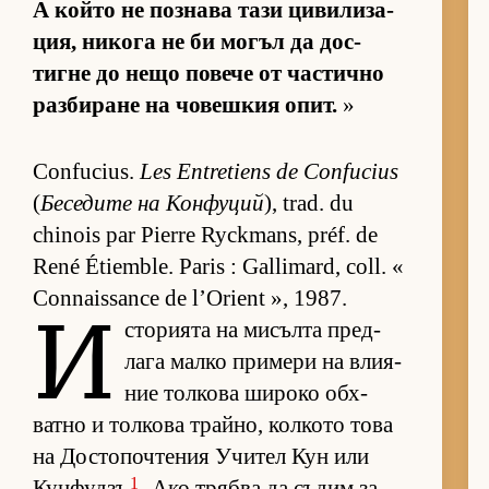
А който не поз­нава тази ци­ви­ли­за­
ция, ни­кога не би мо­гъл да дос­
тигне до нещо по­вече от час­тично
раз­би­ране на чо­веш­кия опит.
»
Confucius.
Les Entretiens de Confucius
(
Бе­се­дите на Кон­фу­ций
), trad. du
chinois par Pierre Ryckmans, préf. de
René Étiemble. Paris : Gallimard, coll. «
Connaissance de l’Orient », 1987.
И
с­то­ри­ята на ми­сълта пред­
лага малко при­мери на вли­я­
ние тол­кова ши­роко об­х­
ватно и тол­кова трай­но, кол­кото това
на Дос­то­поч­те­ния Учи­тел Кун или
1
Кун­фу­дзъ
. Ако трябва да съ­дим за