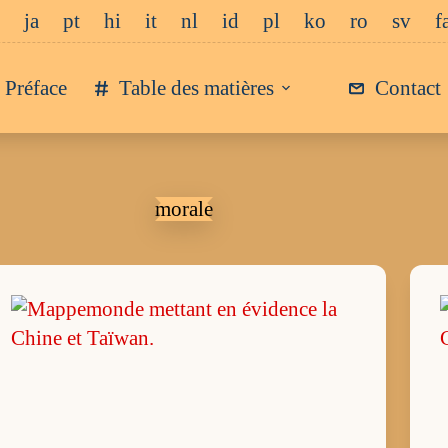
ja
pt
hi
it
nl
id
pl
ko
ro
sv
f
Préface
Table des matières
Contact
morale