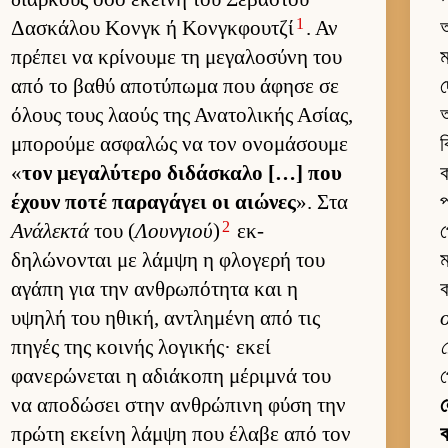
1
Δασκάλου Κονγκ ή Κονγ­κφου­τζί
. Αν
আ
πρέπει να κρίνουμε τη μεγαλοσύνη του
ম
από το βαθύ αποτύπωμα που άφησε σε
দ
όλους τους λαούς της Ανατολικής Ασίας,
অ
μπορούμε ασφαλώς να τον ονομάσουμε
ব
«
τον μεγαλύτερο διδάσκαλο […] που
ক
έχουν ποτέ παραγάγει οι αιώνες
». Στα
প
2
Ανάλεκτά
του (
Λουνγιού
)
εκ­
প
δηλώνονται με λάμψη η φλογερή του
ম
αγάπη για την αν­θρωπότητα και η
υψηλή του ηθική, αντλημένη από τις
πηγές της κοι­νής λογικής· εκεί
চ
φανερώνεται η αδιάκοπη μέριμνά του
να αποδώσει στην αν­θρώπινη φύση την
πρώτη εκείνη λάμψη που έλαβε από τον