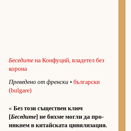
Беседите
на Конфуций, владетел без
корона
Пре­ве­дено от френ­ски
•
бъл­гар­ски
(bulgare)
«
Без този съ­щес­т­вен ключ
[
Беседите
] не бихме могли да про­
ник­нем в ки­тайс­ката ци­ви­ли­за­ция.