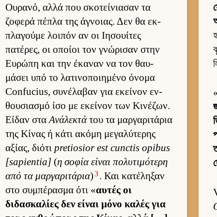
Ου­ρανό, αλλά που σκοτεί­νια­σαν τα
স
ζοφερά πέπλα της άγνοιας. Δεν θα εκ­
πλαγούμε λοι­πόν αν οι Ιησουί­τες
হ
πατέρες, οι οποίοι τον γνώρισαν στην
ঝ
Ευ­ρώπη και την έκαναν να τον θαυ­
μάσει υπό το λατινοποι­ημένο όνομα
Confucius, συνέλαβαν για εκεί­νον εν­
θου­σια­σμό ίσο με εκεί­νον των Κινέζων.
Εί­δαν στα
Ανάλεκτά
του τα μαρ­γαριτάρια
της Κίνας ή κάτι ακόμη μεγαλύτερης
প
αξίας, διότι
pretiosior est cunctis opibus
ত
[sapientia]
(
η σοφία εί­ναι πολυτιμότερη
3
από τα μαρ­γαριτάρια
)
. Και κατέληξαν
στο συμπέρασμα ότι «
αυ­τές οι
διδασκαλίες δεν εί­ναι μόνο καλές για