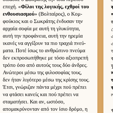
এ
εποχή. «
Φίλοι της λογικής, εχθροί του
ক
εν­θου­σια­σμού
» (Βολ­ταί­ρος), ο Κομ­
গ
φού­κιος και ο Σωκράτης έν­δυσαν την
জ
αρ­χαία σοφία με αυτή τη γλυκύτητα,
αυτή την προφάνεια, αυτή την ηρεμία
এ
ικανές να αγ­γίξουν τα πιο τραχιά πνεύ­
ματα. Ποτέ ίσως το αν­θρώπινο πνεύμα
অ
δεν εκ­προσωπήθηκε με τόσο αξιο­πρεπή
ক
τρόπο όσο από αυ­τούς τους δύο άν­δρες.
য
Ανώτεροι μέσω της φιλοσοφίας τους,
স
δεν ήταν λιγότερο μέσω της κρίσης τους.
আ
Έτσι, γνώριζαν πάντα μέχρι πού πρέπει
ক
να φτάσει κανείς και πού πρέπει να
ল
σταματήσει. Και αν, ωστόσο,
απομακρύνονταν από τον ίσιο δρόμο, η