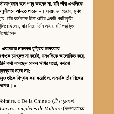
ৌভাগ্যবান বলে গণ্য করবেন না, যদি তাঁরা এগুলিকে
অনুশীলনে আনতে পারেন
»। স্বয়ং ভলতেয়ার, মুগ্ধ
য়ে, তাঁর কর্মকক্ষে চীনা ঋষির একটি প্রতিকৃতি
ুলিয়েছিলেন, যার নিচে তিনি এই চারটি পঙ্‌ক্তি
লিখেছিলেন:
«
একমাত্র মঙ্গলকর যুক্তির ভাষ্যকার,
জগৎকে চমৎকৃত না করেই, মনগুলিকে আলোকিত করে,
তিনি কথা বলেছেন কেবল ঋষির মতো, কখনো
্রবক্তার মতো নয়;
বুও তাঁকে বিশ্বাস করা হয়েছিল, এমনকি তাঁর নিজের
দেশেও।
»
Voltaire. « De la Chine » (
চীন প্রসঙ্গে
).
Œuvres complètes de Voltaire
(
ভলতেয়ারের