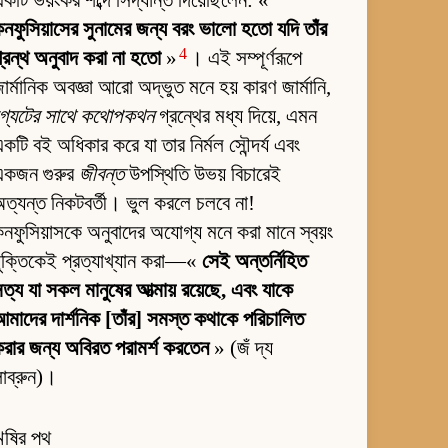
কটি ভয়ংকর শব্দে সিদ্ধান্ত দিয়েছিলেন: «
নফুসিয়াসের সুনামের জন্য বরং ভালো হতো যদি তাঁর
4
্রন্থ অনুবাদ করা না হতো
»
। এই সম্পূর্ণরূপে
ার্মানিক অবজ্ঞা আরো অদ্ভুত মনে হয় কারণ জার্মানি,
গ্যেটের সাথে কথোপকথন
গ্রন্থের মধ্য দিয়ে, এমন
কটি বই অধিকার করে যা তার নির্মল সৌন্দর্য এবং
একজন গুরুর
জীবন্ত
উপস্থিতি উভয় বিচারেই
ত্যন্ত নিকটবর্তী। ভুল করলে চলবে না!
নফুসিয়াসকে অনুবাদের অযোগ্য মনে করা মানে স্বয়ং
ুক্তিকেই প্রত্যাখ্যান করা—«
সেই অন্তর্নিহিত
ত্য যা সকল মানুষের আত্মায় রয়েছে, এবং যাকে
মাদের দার্শনিক [তাঁর] সমস্ত কথাকে পরিচালিত
রার জন্য অবিরত পরামর্শ করতেন
» (জঁ দ্য
াব্রুন)।
ঋষির পথ