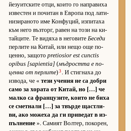
йе­зу­ит­с­ките от­ци, ко­ито го нап­ра­виха
из­вес­тен и по­чи­тан в Ев­ропа под ла­ти­
ни­зи­ра­ното име Кон­фу­ций, из­пи­таха
към него въз­торг, ра­вен на този на ки­
тай­ци­те. Те ви­дяха в не­го­вите
Беседи
пер­лите на Ки­тай, или нещо още по-
цен­но, за­щото
pretiosior est cunctis
opibus [sapientia]
(
мъд­ростта е по-
3
ценна от пер­лите
)
. И стиг­наха до
из­во­да, че «
тези уче­ния не са добри
само за хо­рата от Ки­тай, но […] че
малко са фран­цу­зи­те, ко­ито не биха
се смет­нали […] за твърде щас­т­ли­
ви, ако мо­жеха да ги при­ве­дат в из­
пъл­не­ние
». Са­мият Вол­тер, по­ко­рен,