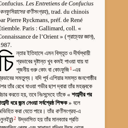
Confucius.
Les Entretiens de Confucius
কনফুসিয়াসের বাণীসংগ্রহ
), trad. du chinois
par Pierre Ryckmans, préf. de René
Étiemble. Paris : Gallimard, coll. «
Connaissance de l’Orient » (
প্রাচ্যের জ্ঞান
),
1987.
চি
ন্তার ইতিহাসে এমন বিস্তৃত ও দীর্ঘস্থায়ী
প্রভাবের দৃষ্টান্ত খুব কমই পাওয়া যায় যা
1
পূজনীয় গুরু কোং বা কোংফুজি
-এর
্রভাবের সমতুল্য। যদি পূর্ব এশিয়ার সমস্ত জনগোষ্ঠীর
পর তাঁর রেখে যাওয়া গভীর ছাপ দ্বারা তাঁর মহত্ত্বকে
িচার করতে হয়, তবে নিঃসন্দেহে তাঁকে «
শতাব্দীর পর
তাব্দী ধরে জন্ম নেওয়া সর্বশ্রেষ্ঠ শিক্ষক
» বলে
ভিহিত করা যেতে পারে। তাঁর
বাণীসংগ্রহ
-এ
2
লুনইয়ু
)
উদ্ভাসিত হয় তাঁর মানবতার প্রতি
্রজ্বলিত প্রেম এবং সাধারণ বুদ্ধির উৎস থেকে