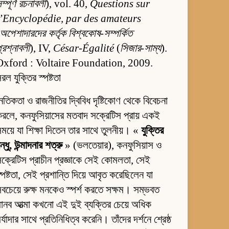
ম্পূর্ণ রচনাবলী
), vol. 40,
Questions sur
l’Encyclopédie, par des amateurs
অপেশাদারদের কর্তৃক বিশ্বকোষ-সম্পর্কিত
্রশ্নাবলী
), IV,
César-Égalité
(
সিজার-সাম্য
).
Oxford : Voltaire Foundation, 2009.
রল যুক্তির স্পষ্টতা
ৈতিকতা ও রাজনীতির দ্বিবিধ দৃষ্টিকোণ থেকে বিবেচনা
রলে, কনফুসিয়াসের মতবাদ সক্রেটিস প্রায় একই
ময়ে যা শিক্ষা দিতেন তার সাথে তুলনীয়। «
যুক্তির
ন্ধু, উন্মাদনার শত্রু
» (ভলতেয়ার), কনফুসিয়াস ও
ক্রেটিস প্রাচীন প্রজ্ঞাকে সেই কোমলতা, সেই
্পষ্টতা, সেই প্রশান্তি দিয়ে আবৃত করেছিলেন যা
বচেয়ে রুক্ষ মনকেও স্পর্শ করতে সক্ষম। সম্ভবত
ানব আত্মা কখনো এই দুই ব্যক্তির চেয়ে অধিক
র্যাদার সাথে প্রতিনিধিত্ব করেনি। তাঁদের দর্শনে শ্রেষ্ঠ