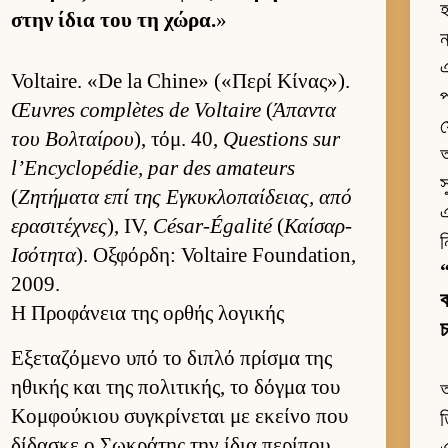
হ
στην ίδια του τη χώρα.
»
ন
Voltaire. «De la Chine» («Περί Κίνας»).
প
Œuvres complètes de Voltaire
(
Άπαντα
স
του Βολ­ταί­ρου
), τόμ. 40,
Questions sur
অ
l’Encyclopédie, par des amateurs
স
(
Ζητήματα επί της Εγκυκλοπαί­δειας, από
এ
ερασιτέχνες
), IV,
César-Égalité
(
Καίσαρ-
ন
Ισότητα
). Οξ­φόρ­δη: Voltaire Foundation,
“
2009.
ক
Η Προφάνεια της ορθής λογικής
চ
Εξεταζόμενο υπό το διπλό πρίσμα της
ηθικής και της πολιτικής, το δόγμα του
Κομ­φού­κιου συγκρίνεται με εκείνο που
ত
δίδασκε ο Σωκράτης την ίδια περίπου