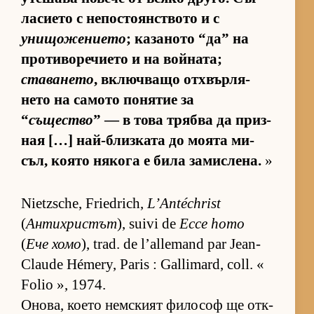
ла­си­ето с не­пос­то­ян­с­т­вото и с
унищожението
; ка­за­ното “да” на
про­ти­во­ре­чи­ето и на вой­на­та;
ставането
, включ­ващо от­х­вър­ля­
нето на са­мото по­ня­тие за
“
същество
” — в това трябва да приз­
ная […] най-близ­ката до мо­ята ми­
съл, ко­ято ня­кога е била за­мис­ле­на.
»
Nietzsche, Friedrich,
L’Antéchrist
(
Антихристът
), suivi de
Ecce homo
(
Ече хомо
), trad. de l’allemand par Jean-
Claude Hémery, Paris : Gallimard, coll. «
Folio », 1974.
Оно­ва, ко­ето нем­с­кият фи­ло­соф ще от­к­