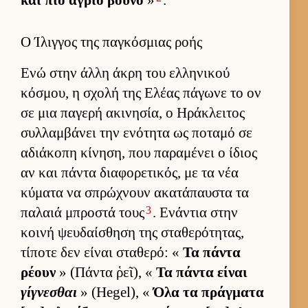
και πιο άγριο βουνό
»
.
Ο Ίλιγγος της παγκόσμιας ροής
Ενώ στην άλλη άκρη του ελ­ληνικού
κόσμου, η σχολή της Ελέας πάγωνε το ον
σε μια παγερή ακινησία, ο Ηράκλει­τος
συλ­λαμ­βάνει την ενότητα ως ποταμό σε
αδιάκοπη κίνηση, που παραμένει ο ίδιος
αν και πάντα δια­φορετικός, με τα νέα
κύματα να σπρώχνουν ακατάπαυ­στα τα
3
παλαιά μπροστά τους
. Ενάντια στην
κοινή ψευ­δαί­σθηση της σταθερότητας,
τίποτε δεν εί­ναι σταθερό: «
Τα πάντα
ρέουν
» (Πάντα ῥεῖ), «
Τα πάντα εί­ναι
γίγνεσθαι
» (Hegel), «
Όλα τα πράγ­ματα