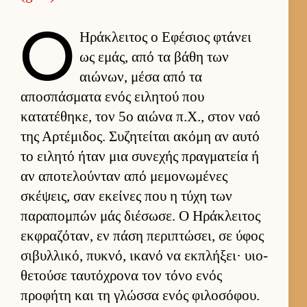
Ο
Ηράκλει­τος ο Εφέσιος φτάνει
ως εμάς, από τα βάθη των
αιώνων, μέσα από τα
αποσπάσματα ενός ει­λητού που
κατατέθηκε, τον 5ο αιώνα π.Χ., στον ναό
της Αρ­τέμιδος. Συζητεί­ται ακόμη αν αυτό
το ει­λητό ήταν μια συνεχής πραγ­ματεία ή
αν αποτελού­νταν από μεμονωμένες
σκέψεις, σαν εκεί­νες που η τύχη των
παραπομπών μάς διέσωσε. Ο Ηράκλει­τος
εκ­φραζόταν, εν πάση περιπτώσει, σε ύφος
σιβυλ­λικό, πυκνό, ικανό να εκ­πλήξει· υιο­
θετούσε ταυ­τόχρονα τον τόνο ενός
προφήτη και τη γλώσσα ενός φιλοσόφου.