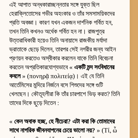
এই আপাত অন্ধকারাচ্ছন্নতার সঙ্গে যুক্ত ছিল
হেরাক্লিতোসের গভীর অহংকার ও তাঁর সমসাময়িকদের
প্রতি অবজ্ঞা। কারণ যখন একজন দার্শনিক গর্বিত হন,
তখন তিনি কখনও অর্ধেক গর্বিত হন না। রাজপুত্র
উত্তরাধিকারী হয়েও তিনি অনায়াসে রাজকীয় মর্যাদা
ভ্রাতাকে ছেড়ে দিলেন, তারপর সেই নগরীর জন্য আইন
প্রণয়ন করতেও অস্বীকার করলেন যাকে তিনি বিবেচনা
করতেন অপ্রতিকারযোগ্যভাবে «
একটি মন্দ সংবিধানের
কবলে
» (πονηρᾷ πολιτείᾳ)। এই যে তিনি
আর্তেমিসের মন্দিরে নির্জনে বসে শিশুদের সঙ্গে গুটি
খেলছেন। কৌতূহলীরা কি তাঁর চারপাশে ভিড় করত? তিনি
তাদের দিকে ছুড়ে দিতেন :
«
কেন অবাক হচ্ছ, হে নীচেরা? এটা করা কি তোমাদের
সাথে নাগরিক জীবনযাপনের চেয়ে ভালো নয়?
» (Τί, ὦ