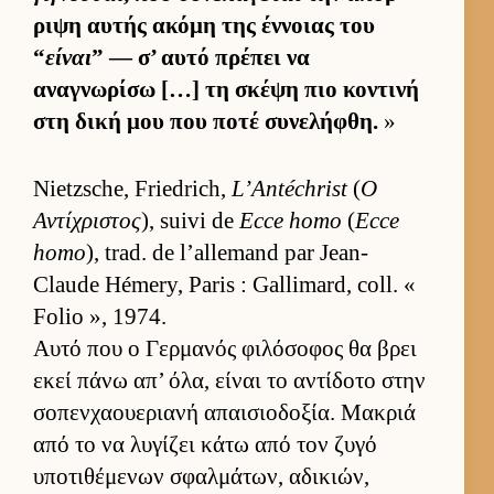
ριψη αυ­τής ακόμη της έν­νοιας του
“
είναι
” — σ’ αυτό πρέπει να
αναγνωρίσω […] τη σκέψη πιο κοντινή
στη δική μου που ποτέ συνελήφθη.
»
Nietzsche, Friedrich,
L’Antéchrist
(
Ο
Αντίχριστος
), suivi de
Ecce homo
(
Ecce
homo
), trad. de l’allemand par Jean-
Claude Hémery, Paris : Gallimard, coll. «
Folio », 1974.
Αυτό που ο Γερ­μανός φιλόσοφος θα βρει
εκεί πάνω απ’ όλα, εί­ναι το αντίδοτο στην
σοπεν­χαου­εριανή απαι­σιο­δοξία. Μακριά
από το να λυγίζει κάτω από τον ζυγό
υποτιθέμενων σφαλ­μάτων, αδικιών,