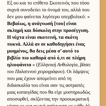
Εξ ου και το επίθετο Σκοτει­νός που τόσο
συχνά συνοδεύει το όνομά του, αλλά που
δεν μου φαί­νεται λιγότερο υπερ­βολικό: «
Βεβαί­ως, η ανάγνωσή [του] εί­ναι
σκληρή και δύσκολη στην προσέγ­γιση.
Η νύχτα εί­ναι σκοτει­νή, τα σκότη
πυκνά. Αλλά αν σε καθοδηγήσει ένας
μυημένος, θα δεις μέσα σ’ αυτό το
βιβλίο πιο καθαρά από ό,τι σε πλήρη
ηλιο­φάνεια
» (
Ελ­ληνική Αν­θολογία, βάσει
του Παλατινού χει­ρογράφου
). Οι λάμ­ψεις
που μας έχουν απομεί­νει από τη
διδασκαλία του εί­ναι σαν τις αστραπές
μιας καται­γίδας που θα είχε μυστηριω­δώς
αποσυρ­θεί, σκίζοντας την προσωκρατική
νύχτα με μια φωτιά ασύγκριτη με κάθε άλ­