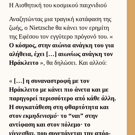
Η Αισθητική του κοσμικού παιχνιδιού
Αναζητώντας μια τραγική κατάφαση της
ζωής, ο Nietzsche θα κάνει τον ερημίτη
της Εφέσου τον εγ­γύτερο πρόγονό του. «
Ο κόσμος, στην αιώνια ανάγκη του για
αλήθεια, έχει […] αιω­νίως ανάγκη τον
Ηράκλειτο
», θα δηλώσει. Και αλ­λού:
«
[…] η συναναστροφή με τον
Ηράκλειτο με κάνει πιο άνετα και με
παρηγορεί περισ­σότερο από κάθε άλ­λη.
Η συγκατάθεση στη φθαρ­τότητα και
στον
εκμηδενισμό
· το “ναι” στην
αντίφαση και στον πόλεμο· το
γίγνεσθαι
, που συνεπάγεται την απόρ­