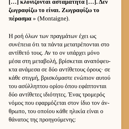
[…] κλονίζονται ασταμάτητα […]. Δεν
ζωγραφίζω το εί­ναι. Ζωγραφίζω το
πέρασμα
» (Montaigne).
Η ροή όλων των πραγ­μάτων έχει ως
συνέπεια ότι τα πάντα μετατρέπονται στο
αντίθετό τους. Αν το ον υπάρ­χει μόνο
μέσα στη μεταβολή, βρίσκεται αναπόφευ­
κτα ανάμεσα σε δύο αντίθετους όρους· σε
κάθε στιγ­μή, βρισκόμαστε ενώπιον αυ­τού
του ασύλ­ληπτου ορίου όπου εφάπτονται
δύο αντίθετες ιδιότητες. Ένας τρομερός
νόμος που εφαρ­μόζεται στον ίδιο τον άν­
θρωπο, του οποίου κάθε ηλικία εί­ναι ο
θάνατος της προη­γού­μενης: