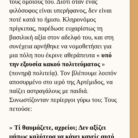
τους ομοί­ους του. Διότι όταν ένας
φιλόσοφος εί­ναι υπερήφανος, δεν εί­ναι
ποτέ κατά το ήμισυ. Κληρονόμος
πρίγκιπας, παρέδωσε ευ­χαρίστως τη
βασιλική αξία στον αδελφό του, και στη
συνέχεια αρ­νήθηκε να νομοθετήσει για
μια πόλη που έκρινε αθεράπευτα «
υπό
την εξου­σία κακού πολιτεύ­ματος
»
(πονηρᾷ πολιτεί­ᾳ). Τον βλέπουμε λοι­πόν
αποσυρ­μένο στο ιερό της Αρ­τέμιδος, να
παί­ζει αστραγάλους με παι­διά.
Συνωστίζονταν περίερ­γοι γύρω του; Τους
πετού­σε:
«
Τί θαυ­μάζετε, αχρεί­οι; Δεν αξίζει
μήπως καλύτερα να κάνει κανείς αυτό