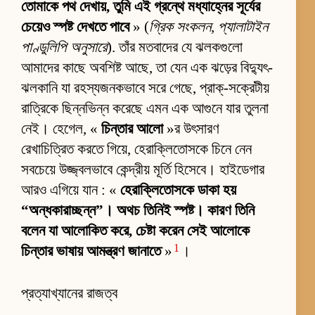
তোমাকে পথ দেখায়, তুমি এই গ্রন্থে মধ্যাহ্নের সূর্যের
চেয়েও স্পষ্ট দেখতে পাবে
» (
গ্রিক সংকলন, প্যালাটাইন
পাণ্ডুলিপি অনুসারে
). তাঁর মতবাদের যে ঝলকগুলো
আমাদের কাছে অবশিষ্ট আছে, তা যেন এক ঝড়ের বিদ্যুৎ-
ঝলকানি যা রহস্যজনকভাবে সরে গেছে, প্রাক্-সক্রেটীয়
রাত্রিকে ছিন্নভিন্ন করেছে এমন এক আগুনে যার তুলনা
নেই। হেগেল, «
চিন্তার আলো
»র উৎসারণ
রেখাচিত্রিত করতে গিয়ে, হেরাক্লিতোসকে চিনে নেন
সবচেয়ে উজ্জ্বলভাবে কেন্দ্রীয় মূর্তি হিসেবে। হাইডেগার
আরও এগিয়ে যান : «
হেরাক্লিতোসকে ডাকা হয়
“অন্ধকারাচ্ছন্ন”। অথচ তিনিই স্পষ্ট। কারণ তিনি
বলেন যা আলোকিত করে, চেষ্টা করেন সেই আলোকে
1
চিন্তার ভাষায় আমন্ত্রণ জানাতে
»
।
প্রত্যাখ্যানের রাজত্ব