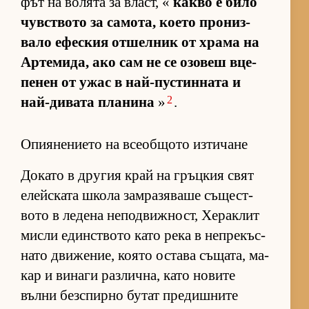
фът на во­лята за власт, «
какво е било
чув­с­т­вото за са­мо­та, ко­ето про­низ­
вало ефес­кия от­шел­ник от храма на
Ар­те­ми­да, ако сам не се озо­веш вце­
пе­нен от ужас в най-пус­тин­ната и
2
най-ди­вата пла­нина
»
.
Опиянението на всеобщото изтичане
До­като в дру­гия край на гръц­кия свят
елейс­ката школа зам­ра­зя­ваше съ­щес­т­
вото в ле­дена не­под­виж­ност, Хе­рак­лит
мисли един­с­т­вото като река в неп­ре­къс­
нато дви­же­ние, ко­ято ос­тава съ­ща­та, ма­
кар и ви­наги раз­лич­на, като но­вите
вълни без­спирно бу­тат пре­диш­ните