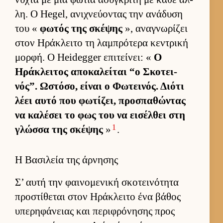
λη. Ο Hegel, ανιχνεύ­οντας την ανάδυση
του «
φωτός της σκέψης
», αναγνωρίζει
στον Ηράκλειτο τη λαμπρότερα κεντρική
μορ­φή. Ο Heidegger επιτεί­νει: «
Ο
Ηράκλει­τος αποκαλεί­ται “ο Σκοτει­
νός”. Ωστόσο, εί­ναι ο Φωτει­νός. Διότι
λέει αυτό που φωτίζει, προσπαθώντας
να καλέσει το φως του να ει­σέλ­θει στη
1
γλώσσα της σκέψης
»
.
Η Βασιλεία της άρνησης
Σ’ αυτή την φαι­νομενική σκοτει­νότητα
προστίθεται στον Ηράκλειτο ένα βάθος
υπερηφάνειας και περιφρόνησης προς