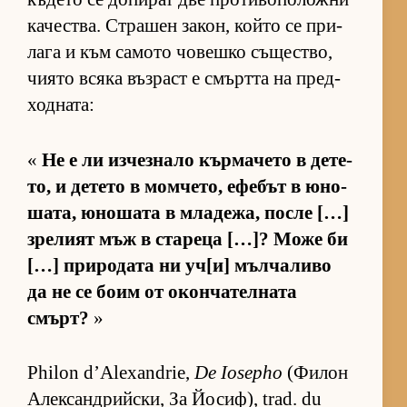
ка­чес­т­ва. Стра­шен за­кон, който се при­
лага и към са­мото чо­вешко съ­щес­т­во,
чи­ято всяка въз­раст е смъртта на пред­
ход­на­та:
«
Не е ли из­чез­нало кър­ма­чето в де­те­
то, и де­тето в мом­че­то, ефе­бът в юно­
ша­та, юно­шата в мла­де­жа, после […]
зре­лият мъж в ста­реца […]? Може би
[…] при­ро­дата ни уч­[и] мъл­ча­ливо
да не се боим от окон­ча­тел­ната
смърт?
»
Philon d’Alexandrie,
De Iosepho
(Фи­лон
Алек­сан­д­рийс­ки, За Йо­сиф), trad. du