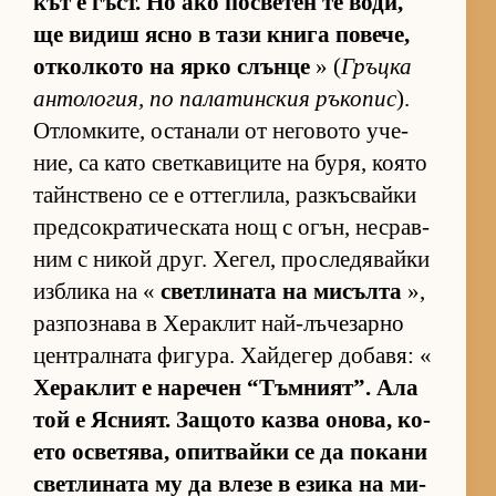
кът е гъст. Но ако пос­ве­тен те во­ди,
ще ви­диш ясно в тази книга по­ве­че,
от­кол­кото на ярко слънце
» (
Гръцка
ан­то­ло­гия, по па­ла­тин­с­кия ръ­ко­пис
).
От­лом­ки­те, ос­та­нали от не­го­вото уче­
ние, са като свет­ка­ви­ците на бу­ря, ко­ято
тайн­с­т­вено се е от­тег­ли­ла, раз­къс­вайки
пред­сок­ра­ти­чес­ката нощ с огън, нес­рав­
ним с ни­кой друг. Хе­гел, прос­ле­дя­вайки
из­б­лика на «
свет­ли­ната на ми­сълта
»,
раз­поз­нава в Хе­рак­лит най-лъ­че­зарно
цен­т­рал­ната фи­гу­ра. Хай­де­гер до­ба­вя: «
Хе­рак­лит е на­ре­чен “Тъм­ни­ят”. Ала
той е Яс­ни­ят. За­щото казва оно­ва, ко­
ето ос­ве­тя­ва, опит­вайки се да по­кани
свет­ли­ната му да влезе в езика на ми­