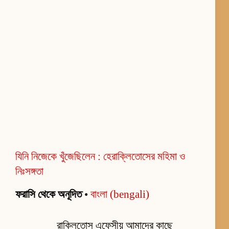
যিনি নিজেকে খুঁজেছিলেন : হেরাক্লিতোসের মহিমা ও
নিঃসঙ্গতা
ফরাসি থেকে অনূদিত
•
বাংলা (bengali)
রাক্লিতোস এফেসীয় আমাদের কাছে