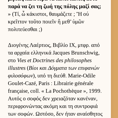
παρά να ζει τη ζωή της πόλης μαζί σας;
» (Τί, ὦ κάκιστοι, θαυ­μάζετε ; Ἢ οὐ
κρεῖτ­τον τοῦτο ποιεῖν ἢ μεθ’ ὑμῶν
πολιτεύ­εσθαι ;)
Διο­γένης Λαέρ­τιος, Βιβλίο IX, μτ­φρ. από
τα αρ­χαία ελ­ληνικά Jacques Brunschwig,
στο
Vies et Doctrines des philosophes
illustres
(
Βίοι και Δόγ­ματα των επιφανών
φιλοσόφων
), υπό τη διεύθ. Marie-Odile
Goulet-Cazé, Paris : Librairie générale
française, coll. « La Pochothèque », 1999.
Αυ­τός ο σοφός δεν χρεια­ζόταν κανέναν,
περιφρονώντας ακόμη και τη συντροφιά
των σοφών. Ωστόσο, δεν ήταν αναί­σθητος