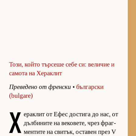
Този, който търсеше себе си: величие и
самота на Хераклит
Пре­ве­дено от френ­ски
•
бъл­гар­ски
(bulgare)
Х
е­рак­лит от Ефес дос­тига до нас, от
дъл­би­ните на ве­ко­ве­те, чрез фраг­
мен­тите на сви­тък, ос­та­вен през V