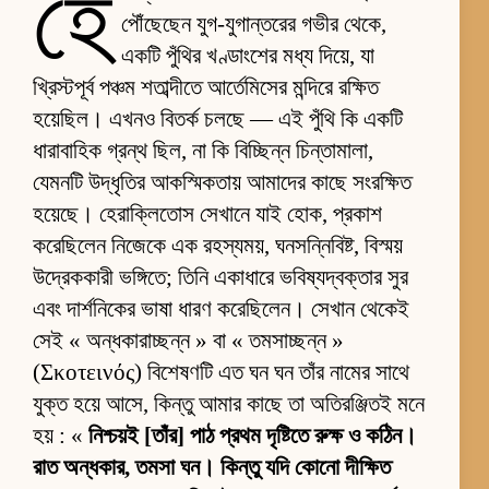
হে
পৌঁছেছেন যুগ-যুগান্তরের গভীর থেকে,
একটি পুঁথির খণ্ডাংশের মধ্য দিয়ে, যা
খ্রিস্টপূর্ব পঞ্চম শতাব্দীতে আর্তেমিসের মন্দিরে রক্ষিত
হয়েছিল। এখনও বিতর্ক চলছে — এই পুঁথি কি একটি
ধারাবাহিক গ্রন্থ ছিল, না কি বিচ্ছিন্ন চিন্তামালা,
যেমনটি উদ্ধৃতির আকস্মিকতায় আমাদের কাছে সংরক্ষিত
হয়েছে। হেরাক্লিতোস সেখানে যাই হোক, প্রকাশ
করেছিলেন নিজেকে এক রহস্যময়, ঘনসন্নিবিষ্ট, বিস্ময়
উদ্রেককারী ভঙ্গিতে; তিনি একাধারে ভবিষ্যদ্বক্তার সুর
এবং দার্শনিকের ভাষা ধারণ করেছিলেন। সেখান থেকেই
সেই « অন্ধকারাচ্ছন্ন » বা « তমসাচ্ছন্ন »
(Σκοτεινός) বিশেষণটি এত ঘন ঘন তাঁর নামের সাথে
যুক্ত হয়ে আসে, কিন্তু আমার কাছে তা অতিরঞ্জিতই মনে
হয় : «
নিশ্চয়ই [তাঁর] পাঠ প্রথম দৃষ্টিতে রুক্ষ ও কঠিন।
রাত অন্ধকার, তমসা ঘন। কিন্তু যদি কোনো দীক্ষিত