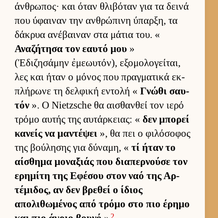
άν­θρωπος· και όταν θλιβόταν για τα δεινά
που ύφαι­ναν την αν­θρώπινη ύπαρ­ξη, τα
δάκρυα ανέβαι­ναν στα μάτια του. «
Αναζήτησα τον εαυτό μου
»
(Ἐδιζησάμην ἐμεωυτόν), εξομολογεί­ται,
λες και ήταν ο μόνος που πραγ­ματικά εκ­
πλήρωνε τη δελ­φική εντολή «
Γνώθι σαυ­
τόν
». Ο Nietzsche θα αι­σθαν­θεί τον ιερό
τρόμο αυ­τής της αυ­τάρ­κειας: «
δεν μπορεί
κανείς να μαντέψει
», θα πει ο φιλόσοφος
της βού­λησης για δύναμη, «
τί ήταν το
αί­σθημα μοναξιάς που δια­περ­νούσε τον
ερημίτη της Εφέσου στον ναό της Αρ­
τέμιδος, αν δεν βρεθεί ο ίδιος
απολιθωμένος από τρόμο στο πιο έρημο
2