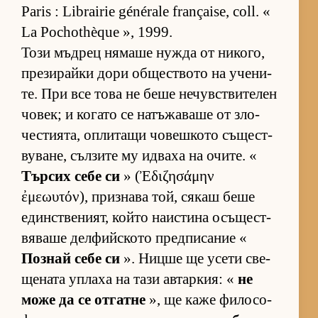
Paris : Librairie générale française, coll. «
La Pochothèque », 1999.
Този мъд­рец ня­маше нужда от ни­ко­го,
пре­зи­райки дори об­щес­т­вото на уче­ни­
те. При все това не беше не­чув­с­т­ви­те­лен
чо­век; и ко­гато се на­тъ­жа­ваше от зло­
чес­ти­я­та, оп­ли­тащи чо­веш­кото съ­щес­т­
ву­ва­не, съл­зите му ид­ваха на очи­те. «
Тър­сих себе си
» (Ἐδιζησάμην
ἐμεωυτόν), приз­нава той, ся­каш беше
един­с­т­ве­ни­ят, който на­ис­тина осъ­щес­т­
вя­ваше дел­фийс­кото пред­пи­са­ние «
Поз­най себе си
». Ницше ще усети све­
ще­ната уп­лаха на тази ав­тар­кия: «
не
може да се от­гатне
», ще каже фи­ло­со­