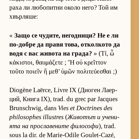
раха ли лю­бо­питни около не­го? Той им
хвър­ля­ше:
«
Защо се чу­ди­те, не­год­ни­ци? Не е ли
по-добре да правя то­ва, от­кол­кото да
водя с вас жи­вота на гра­да?
» (Τί, ὦ
κάκιστοι, θαυμάζετε ; Ἢ οὐ κρεῖττον
τοῦτο ποιεῖν ἢ μεθ’ ὑμῶν πολιτεύεσθαι ;)
Diogène Laërce, Livre IX (Ди­о­ген Ла­ер­
ций, Книга IX), trad. du grec par Jacques
Brunschwig, dans
Vies et Doctrines des
philosophes illustres
(
Жи­во­тът и уче­ни­
ята на прос­ла­ве­ните фи­ло­софи
), trad.
sous la dir. de Marie-Odile Goulet-Cazé,