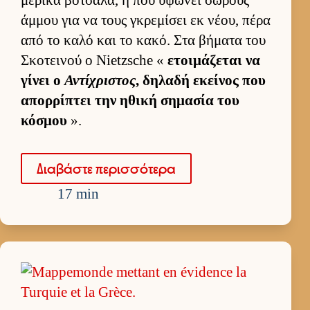
άμ­μου για να τους γκρεμίσει εκ νέου, πέρα
από το καλό και το κακό. Στα βήματα του
Σκοτει­νού ο Nietzsche «
ετοι­μάζεται να
γίνει ο
Αντίχριστος
, δηλαδή εκεί­νος που
απορ­ρίπτει την ηθική σημασία του
κόσμου
».
Δια­βάστε περισ­σότερα
17 min