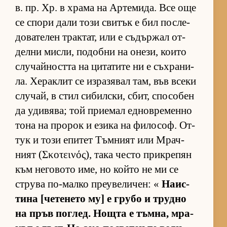
в. пр. Хр. в храма на Ар­те­ми­да. Все още
се спори дали този сви­тък е бил пос­ле­
до­ва­те­лен трак­тат, или е съ­дър­жал от­
делни мис­ли, по­добни на оне­зи, ко­ито
слу­чай­ността на ци­та­тите ни е съх­ра­ни­
ла. Хе­рак­лит се из­ра­зя­вал там, във всеки
слу­чай, в стил си­бил­с­ки, сбит, спо­со­бен
да уди­вя­ва; той при­е­мал ед­нов­ре­менно
тона на про­рок и езика на фи­ло­соф. От­
тук и този епи­тет Тъм­ният или Мрач­
ният (Σκοτεινός), така често прик­ре­пян
към не­го­вото име, но който не ми се
струва по-малко пре­у­ве­ли­чен: «
На­ис­
тина [че­те­нето му] е грубо и трудно
на пръв пог­лед. Нощта е тъм­на, мра­