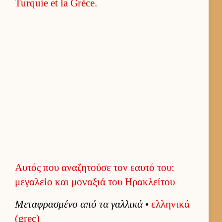
Αυτός που αναζητούσε τον εαυτό του:
μεγαλείο και μοναξιά του Ηρακλείτου
Μεταφρασμένο από τα γαλ­λικά
•
ελ­ληνικά
(grec)