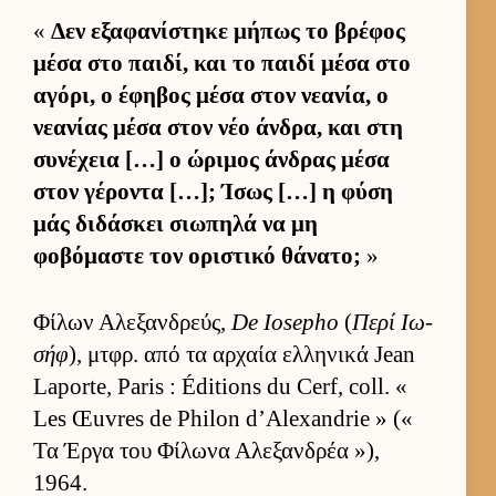
«
Δεν εξαφανίστηκε μήπως το βρέφος
μέσα στο παι­δί, και το παιδί μέσα στο
αγόρι, ο έφηβος μέσα στον νεανία, ο
νεανίας μέσα στον νέο άν­δρα, και στη
συνέχεια […] ο ώριμος άν­δρας μέσα
στον γέροντα […]; Ίσως […] η φύση
μάς διδάσκει σιω­πηλά να μη
φοβόμαστε τον οριστικό θάνατο;
»
Φίλων Αλεξαν­δρεύς,
De Iosepho
(
Περί Ιω­
σήφ
), μτ­φρ. από τα αρ­χαία ελ­ληνικά Jean
Laporte, Paris : Éditions du Cerf, coll. «
Les Œuvres de Philon d’Alexandrie » («
Τα Έργα του Φίλωνα Αλεξαν­δρέα »),
1964.