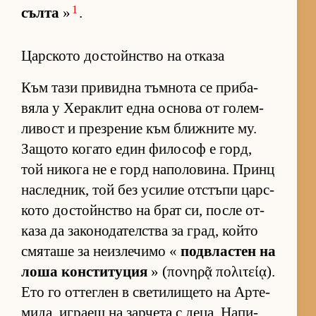
1
сълта
»
.
Царското достойнство на отказа
Към тази при­видна тъм­нота се при­ба­
вяла у Хе­рак­лит една ос­нова от го­лем­
ли­вост и през­ре­ние към ближ­ните му.
За­щото ко­гато един фи­ло­соф е горд,
той ни­кога не е горд на­по­ло­ви­на. Принц
нас­лед­ник, той без уси­лие от­с­тъпи цар­с­
кото дос­тойн­с­тво на брат си, после от­
каза да за­ко­но­да­тел­с­тва за град, който
смя­таше за не­из­ле­чимо «
под­в­лас­тен на
лоша кон­с­ти­ту­ция
» (πονηρᾷ πολιτείᾳ).
Ето го от­тег­лен в све­ти­ли­щето на Ар­те­
ми­да, иг­раещ на зар­чета с де­ца. На­пи­