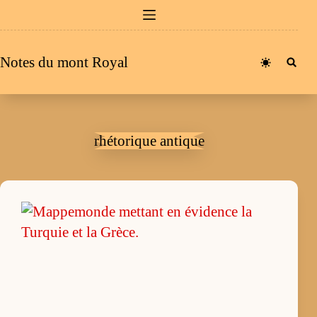
Passer
au
contenu
Notes du mont Royal
rhétorique antique