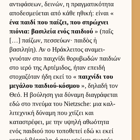
αντιφάσεων, δει­νών, η πραγ­ματικότητα
αποδεσμεύ­εται από κάθε ηθική: εί­ναι «
ένα παιδί που παί­ζει, που σπρώχνει
πιόνια: βασιλεία ενός παι­διού
» (παῖς
[…] παί­ζων, πεσ­σεύ­ων· παι­δὸς ἡ
βασιληίη). Αν ο Ηράκλει­τος αναμει­
γνυόταν στο παι­χνίδι θορυβωδών παι­διών
στο ιερό της Αρ­τέμιδος, ήταν επειδή
στοχαζόταν ήδη εκεί το «
παι­χνίδι του
μεγάλου παι­διού-κόσμου
», δηλαδή τον
Θεό. Η βού­ληση για δύναμη δια­γράφεται
εδώ στο πνεύμα του Nietzsche: μια καλ­
λιτεχνική δύναμη που χτίζει και
καταστρέφει, με την υψηλή αθωότητα
ενός παι­διού που τοποθετεί εδώ κι εκεί
μερικά βότσαλα, ή που υψώνει σωρούς