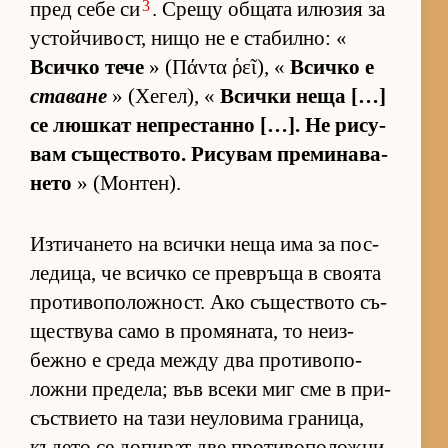
3
пред себе си
. Срещу об­щата илю­зия за
ус­той­чи­вост, нищо не е ста­бил­но: «
Всичко тече
» (Πάντα ῥεῖ), «
Всичко е
ставане
» (Хе­гел), «
Всички неща […]
се люш­кат неп­рес­танно […]. Не ри­су­
вам съ­щес­т­во­то. Ри­су­вам пре­ми­на­ва­
нето
» (Мон­тен).
Из­ти­ча­нето на всички неща има за пос­
ле­ди­ца, че всичко се прев­ръща в сво­ята
про­ти­во­по­лож­ност. Ако съ­щес­т­вото съ­
щес­т­вува само в про­мя­на­та, то не­из­
бежно е среда между два про­ти­во­по­
ложни пре­де­ла; във всеки миг сме в при­
със­т­ви­ето на тази не­у­ло­вима гра­ни­ца,
къ­дето се до­пи­рат две про­ти­во­по­ложни