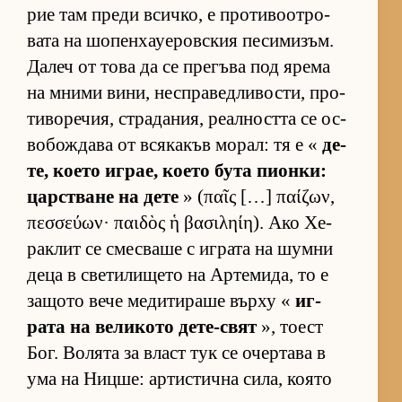
рие там преди всич­ко, е про­ти­во­от­ро­
вата на шо­пен­ха­уе­ров­с­кия пе­си­ми­зъм.
Да­леч от това да се пре­гъва под ярема
на мними ви­ни, нес­п­ра­вед­ли­вос­ти, про­
ти­во­ре­чия, стра­да­ния, ре­ал­ността се ос­
во­бож­дава от вся­ка­къв мо­рал: тя е «
де­
те, ко­ето иг­рае, ко­ето бута пи­он­ки:
цар­с­т­ване на дете
» (παῖς […] παίζων,
πεσσεύων· παιδὸς ἡ βασιληίη). Ако Хе­
рак­лит се смес­ваше с иг­рата на шумни
деца в све­ти­ли­щето на Ар­те­ми­да, то е
за­щото вече ме­ди­ти­раше върху «
иг­
рата на ве­ли­кото де­те-свят
», то­ест
Бог. Во­лята за власт тук се очер­тава в
ума на Ниц­ше: ар­тис­тична си­ла, ко­ято