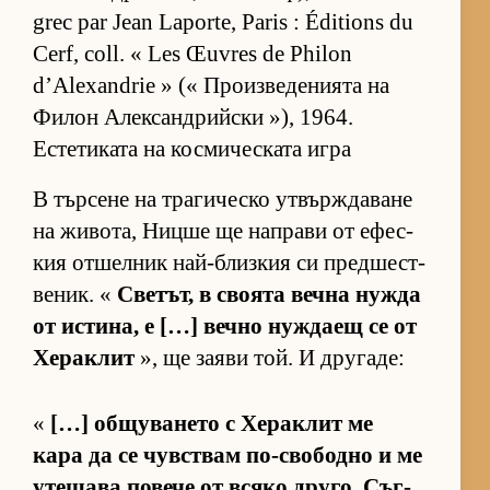
grec par Jean Laporte, Paris : Éditions du
Cerf, coll. « Les Œuvres de Philon
d’Alexandrie » (« Про­из­ве­де­ни­ята на
Фи­лон Алек­сан­д­рийски »), 1964.
Естетиката на космическата игра
В тър­сене на тра­ги­ческо ут­вър­ж­да­ване
на жи­во­та, Ницше ще нап­рави от ефес­
кия от­шел­ник най-близ­кия си пред­шес­т­
ве­ник. «
Све­тът, в сво­ята вечна нужда
от ис­ти­на, е […] вечно нуж­даещ се от
Хе­рак­лит
», ще за­яви той. И дру­га­де:
«
[…] об­щу­ва­нето с Хе­рак­лит ме
кара да се чув­с­т­вам по-сво­бодно и ме
уте­шава по­вече от всяко дру­го. Съг­