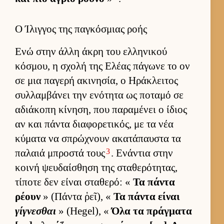
Ο Ίλιγγος της παγκόσμιας ροής
Ενώ στην άλλη άκρη του ελ­ληνικού
κόσμου, η σχολή της Ελέας πάγωνε το ον
σε μια παγερή ακινησία, ο Ηράκλει­τος
συλ­λαμ­βάνει την ενότητα ως ποταμό σε
αδιάκοπη κίνηση, που παραμένει ο ίδιος
αν και πάντα δια­φορετικός, με τα νέα
κύματα να σπρώχνουν ακατάπαυ­στα τα
3
παλαιά μπροστά τους
. Ενάντια στην
κοινή ψευ­δαί­σθηση της σταθερότητας,
τίποτε δεν εί­ναι σταθερό: «
Τα πάντα
ρέουν
» (Πάντα ῥεῖ), «
Τα πάντα εί­ναι
γίγνεσθαι
» (Hegel), «
Όλα τα πράγ­ματα