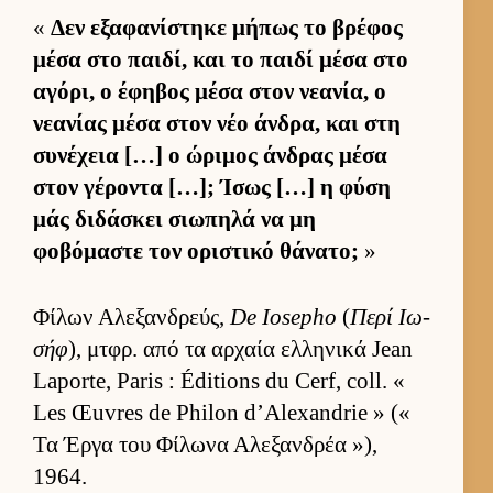
«
Δεν εξαφανίστηκε μήπως το βρέφος
μέσα στο παι­δί, και το παιδί μέσα στο
αγόρι, ο έφηβος μέσα στον νεανία, ο
νεανίας μέσα στον νέο άν­δρα, και στη
συνέχεια […] ο ώριμος άν­δρας μέσα
στον γέροντα […]; Ίσως […] η φύση
μάς διδάσκει σιω­πηλά να μη
φοβόμαστε τον οριστικό θάνατο;
»
Φίλων Αλεξαν­δρεύς,
De Iosepho
(
Περί Ιω­
σήφ
), μτ­φρ. από τα αρ­χαία ελ­ληνικά Jean
Laporte, Paris : Éditions du Cerf, coll. «
Les Œuvres de Philon d’Alexandrie » («
Τα Έργα του Φίλωνα Αλεξαν­δρέα »),
1964.