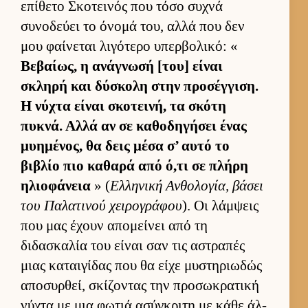
επίθετο Σκοτει­νός που τόσο συχνά
συνοδεύει το όνομά του, αλλά που δεν
μου φαί­νεται λιγότερο υπερ­βολικό: «
Βεβαί­ως, η ανάγνωσή [του] εί­ναι
σκληρή και δύσκολη στην προσέγ­γιση.
Η νύχτα εί­ναι σκοτει­νή, τα σκότη
πυκνά. Αλλά αν σε καθοδηγήσει ένας
μυημένος, θα δεις μέσα σ’ αυτό το
βιβλίο πιο καθαρά από ό,τι σε πλήρη
ηλιο­φάνεια
» (
Ελ­ληνική Αν­θολογία, βάσει
του Παλατινού χει­ρογράφου
). Οι λάμ­ψεις
που μας έχουν απομεί­νει από τη
διδασκαλία του εί­ναι σαν τις αστραπές
μιας καται­γίδας που θα είχε μυστηριω­δώς
αποσυρ­θεί, σκίζοντας την προσωκρατική
νύχτα με μια φωτιά ασύγκριτη με κάθε άλ­