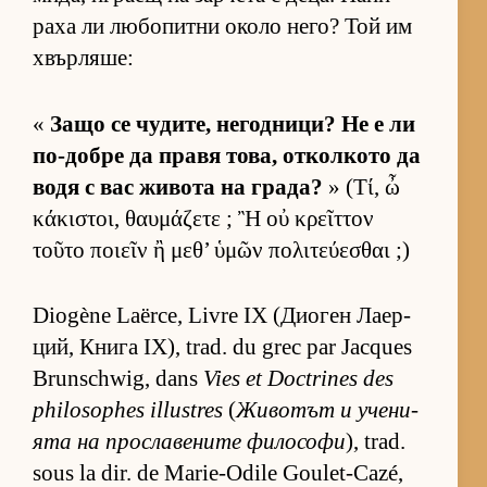
раха ли лю­бо­питни около не­го? Той им
хвър­ля­ше:
«
Защо се чу­ди­те, не­год­ни­ци? Не е ли
по-добре да правя то­ва, от­кол­кото да
водя с вас жи­вота на гра­да?
» (Τί, ὦ
κάκιστοι, θαυμάζετε ; Ἢ οὐ κρεῖττον
τοῦτο ποιεῖν ἢ μεθ’ ὑμῶν πολιτεύεσθαι ;)
Diogène Laërce, Livre IX (Ди­о­ген Ла­ер­
ций, Книга IX), trad. du grec par Jacques
Brunschwig, dans
Vies et Doctrines des
philosophes illustres
(
Жи­во­тът и уче­ни­
ята на прос­ла­ве­ните фи­ло­софи
), trad.
sous la dir. de Marie-Odile Goulet-Cazé,