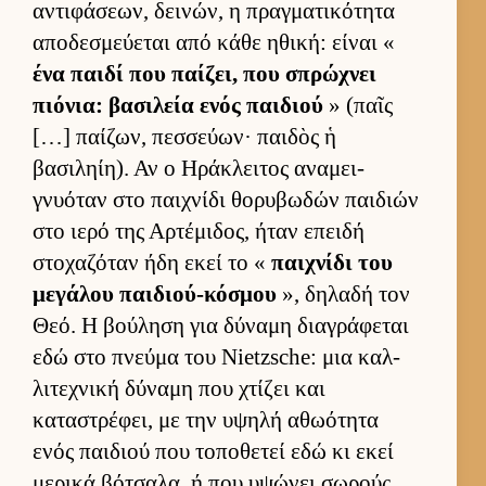
αντιφάσεων, δει­νών, η πραγ­ματικότητα
αποδεσμεύ­εται από κάθε ηθική: εί­ναι «
ένα παιδί που παί­ζει, που σπρώχνει
πιόνια: βασιλεία ενός παι­διού
» (παῖς
[…] παί­ζων, πεσ­σεύ­ων· παι­δὸς ἡ
βασιληίη). Αν ο Ηράκλει­τος αναμει­
γνυόταν στο παι­χνίδι θορυβωδών παι­διών
στο ιερό της Αρ­τέμιδος, ήταν επειδή
στοχαζόταν ήδη εκεί το «
παι­χνίδι του
μεγάλου παι­διού-κόσμου
», δηλαδή τον
Θεό. Η βού­ληση για δύναμη δια­γράφεται
εδώ στο πνεύμα του Nietzsche: μια καλ­
λιτεχνική δύναμη που χτίζει και
καταστρέφει, με την υψηλή αθωότητα
ενός παι­διού που τοποθετεί εδώ κι εκεί
μερικά βότσαλα, ή που υψώνει σωρούς