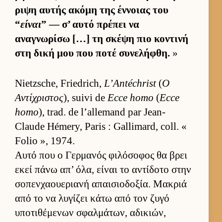
ριψη αυ­τής ακόμη της έν­νοιας του
“
είναι
” — σ’ αυτό πρέπει να
αναγνωρίσω […] τη σκέψη πιο κοντινή
στη δική μου που ποτέ συνελήφθη.
»
Nietzsche, Friedrich,
L’Antéchrist
(
Ο
Αντίχριστος
), suivi de
Ecce homo
(
Ecce
homo
), trad. de l’allemand par Jean-
Claude Hémery, Paris : Gallimard, coll. «
Folio », 1974.
Αυτό που ο Γερ­μανός φιλόσοφος θα βρει
εκεί πάνω απ’ όλα, εί­ναι το αντίδοτο στην
σοπεν­χαου­εριανή απαι­σιο­δοξία. Μακριά
από το να λυγίζει κάτω από τον ζυγό
υποτιθέμενων σφαλ­μάτων, αδικιών,