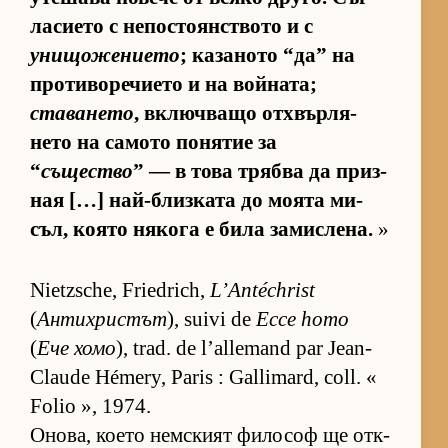
ла­си­ето с не­пос­то­ян­с­т­вото и с
унищожението
; ка­за­ното “да” на
про­ти­во­ре­чи­ето и на вой­на­та;
ставането
, включ­ващо от­х­вър­ля­
нето на са­мото по­ня­тие за
“
същество
” — в това трябва да приз­
ная […] най-близ­ката до мо­ята ми­
съл, ко­ято ня­кога е била за­мис­ле­на.
»
Nietzsche, Friedrich,
L’Antéchrist
(
Антихристът
), suivi de
Ecce homo
(
Ече хомо
), trad. de l’allemand par Jean-
Claude Hémery, Paris : Gallimard, coll. «
Folio », 1974.
Оно­ва, ко­ето нем­с­кият фи­ло­соф ще от­к­