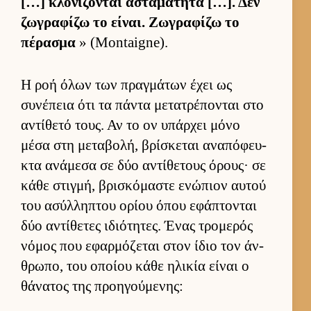
[…] κλονίζονται ασταμάτητα […]. Δεν
ζωγραφίζω το εί­ναι. Ζωγραφίζω το
πέρασμα
» (Montaigne).
Η ροή όλων των πραγ­μάτων έχει ως
συνέπεια ότι τα πάντα μετατρέπονται στο
αντίθετό τους. Αν το ον υπάρ­χει μόνο
μέσα στη μεταβολή, βρίσκεται αναπόφευ­
κτα ανάμεσα σε δύο αντίθετους όρους· σε
κάθε στιγ­μή, βρισκόμαστε ενώπιον αυ­τού
του ασύλ­ληπτου ορίου όπου εφάπτονται
δύο αντίθετες ιδιότητες. Ένας τρομερός
νόμος που εφαρ­μόζεται στον ίδιο τον άν­
θρωπο, του οποίου κάθε ηλικία εί­ναι ο
θάνατος της προη­γού­μενης: