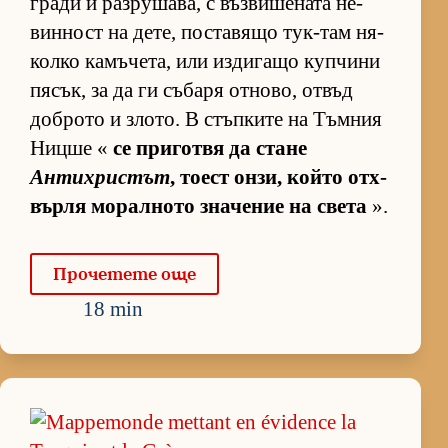
гради и раз­ру­ша­ва, с въз­ви­ше­ната не­
вин­ност на де­те, пос­та­вящо тук-там ня­
колко ка­мъ­че­та, или из­ди­гащо куп­чини
пя­сък, за да ги съ­баря от­но­во, от­въд
доб­рото и зло­то. В стъп­ките на Тъм­ния
Ницше «
се при­готвя да стане
Антихристът
, то­ест он­зи, който от­х­
върля мо­рал­ното зна­че­ние на света
».
Про­че­тете още
18 min