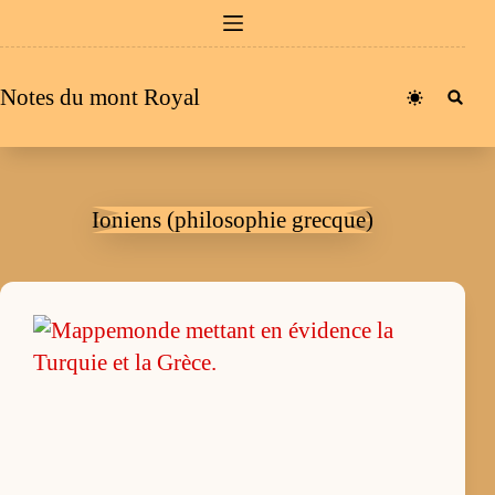
Passer
au
contenu
Notes du mont Royal
Ioniens (philosophie grecque)