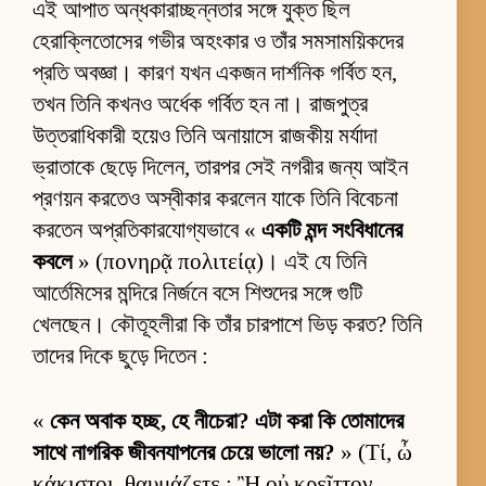
এই আপাত অন্ধকারাচ্ছন্নতার সঙ্গে যুক্ত ছিল
হেরাক্লিতোসের গভীর অহংকার ও তাঁর সমসাময়িকদের
প্রতি অবজ্ঞা। কারণ যখন একজন দার্শনিক গর্বিত হন,
তখন তিনি কখনও অর্ধেক গর্বিত হন না। রাজপুত্র
উত্তরাধিকারী হয়েও তিনি অনায়াসে রাজকীয় মর্যাদা
ভ্রাতাকে ছেড়ে দিলেন, তারপর সেই নগরীর জন্য আইন
প্রণয়ন করতেও অস্বীকার করলেন যাকে তিনি বিবেচনা
করতেন অপ্রতিকারযোগ্যভাবে «
একটি মন্দ সংবিধানের
কবলে
» (πονηρᾷ πολιτείᾳ)। এই যে তিনি
আর্তেমিসের মন্দিরে নির্জনে বসে শিশুদের সঙ্গে গুটি
খেলছেন। কৌতূহলীরা কি তাঁর চারপাশে ভিড় করত? তিনি
তাদের দিকে ছুড়ে দিতেন :
«
কেন অবাক হচ্ছ, হে নীচেরা? এটা করা কি তোমাদের
সাথে নাগরিক জীবনযাপনের চেয়ে ভালো নয়?
» (Τί, ὦ
κάκιστοι, θαυμάζετε ; Ἢ οὐ κρεῖττον