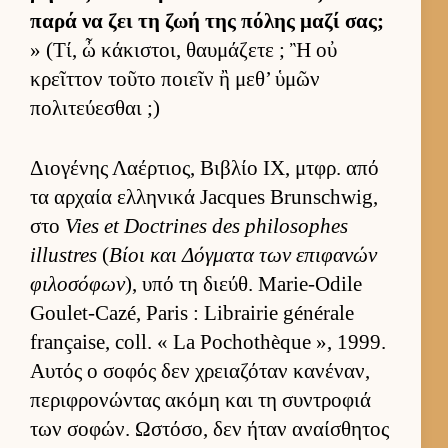
παρά να ζει τη ζωή της πόλης μαζί σας;
» (Τί, ὦ κάκιστοι, θαυ­μάζετε ; Ἢ οὐ
κρεῖτ­τον τοῦτο ποιεῖν ἢ μεθ’ ὑμῶν
πολιτεύ­εσθαι ;)
Διο­γένης Λαέρ­τιος, Βιβλίο IX, μτ­φρ. από
τα αρ­χαία ελ­ληνικά Jacques Brunschwig,
στο
Vies et Doctrines des philosophes
illustres
(
Βίοι και Δόγ­ματα των επιφανών
φιλοσόφων
), υπό τη διεύθ. Marie-Odile
Goulet-Cazé, Paris : Librairie générale
française, coll. « La Pochothèque », 1999.
Αυ­τός ο σοφός δεν χρεια­ζόταν κανέναν,
περιφρονώντας ακόμη και τη συντροφιά
των σοφών. Ωστόσο, δεν ήταν αναί­σθητος