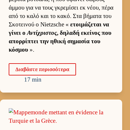
άμ­μου για να τους γκρεμίσει εκ νέου, πέρα
από το καλό και το κακό. Στα βήματα του
Σκοτει­νού ο Nietzsche «
ετοι­μάζεται να
γίνει ο
Αντίχριστος
, δηλαδή εκεί­νος που
απορ­ρίπτει την ηθική σημασία του
κόσμου
».
Δια­βάστε περισ­σότερα
17 min