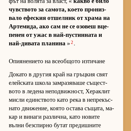
фът на во­лята за власт, «
какво е било
чув­с­т­вото за са­мо­та, ко­ето про­низ­
вало ефес­кия от­шел­ник от храма на
Ар­те­ми­да, ако сам не се озо­веш вце­
пе­нен от ужас в най-пус­тин­ната и
2
най-ди­вата пла­нина
»
.
Опиянението на всеобщото изтичане
До­като в дру­гия край на гръц­кия свят
елейс­ката школа зам­ра­зя­ваше съ­щес­т­
вото в ле­дена не­под­виж­ност, Хе­рак­лит
мисли един­с­т­вото като река в неп­ре­къс­
нато дви­же­ние, ко­ято ос­тава съ­ща­та, ма­
кар и ви­наги раз­лич­на, като но­вите
вълни без­спирно бу­тат пре­диш­ните