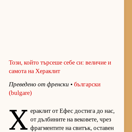
Този, който търсеше себе си: величие и
самота на Хераклит
Пре­ве­дено от френ­ски
•
бъл­гар­ски
(bulgare)
Х
е­рак­лит от Ефес дос­тига до нас,
от дъл­би­ните на ве­ко­ве­те, чрез
фраг­мен­тите на сви­тък, ос­та­вен