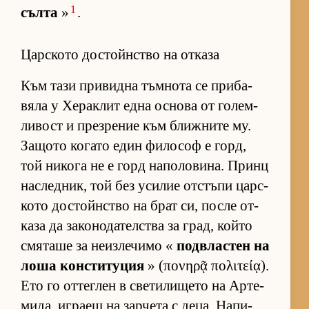
1
сълта
»
.
Царското достойнство на отказа
Към тази при­видна тъм­нота се при­ба­
вяла у Хе­рак­лит една ос­нова от го­лем­
ли­вост и през­ре­ние към ближ­ните му.
За­щото ко­гато един фи­ло­соф е горд,
той ни­кога не е горд на­по­ло­ви­на. Принц
нас­лед­ник, той без уси­лие от­с­тъпи цар­с­
кото дос­тойн­с­тво на брат си, после от­
каза да за­ко­но­да­тел­с­тва за град, който
смя­таше за не­из­ле­чимо «
под­в­лас­тен на
лоша кон­с­ти­ту­ция
» (πονηρᾷ πολιτείᾳ).
Ето го от­тег­лен в све­ти­ли­щето на Ар­те­
ми­да, иг­раещ на зар­чета с де­ца. На­пи­