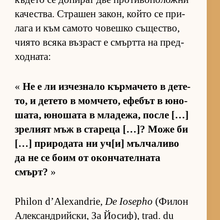
ка­чес­т­ва. Стра­шен за­кон, който се при­
лага и към са­мото чо­вешко съ­щес­т­во,
чи­ято всяка въз­раст е смъртта на пред­
ход­на­та:
«
Не е ли из­чез­нало кър­ма­чето в де­те­
то, и де­тето в мом­че­то, ефе­бът в юно­
ша­та, юно­шата в мла­де­жа, после […]
зре­лият мъж в ста­реца […]? Може би
[…] при­ро­дата ни уч­[и] мъл­ча­ливо
да не се боим от окон­ча­тел­ната
смърт?
»
Philon d’Alexandrie,
De Iosepho
(Фи­лон
Алек­сан­д­рийс­ки, За Йо­сиф), trad. du