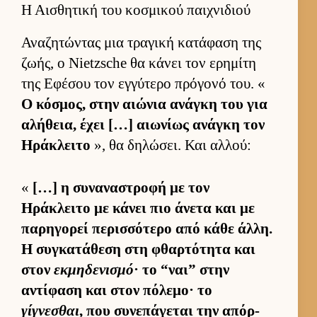
Η Αισθητική του κοσμικού παιχνιδιού
Αναζητώντας μια τραγική κατάφαση της
ζωής, ο Nietzsche θα κάνει τον ερημίτη
της Εφέσου τον εγ­γύτερο πρόγονό του. «
Ο κόσμος, στην αιώνια ανάγκη του για
αλήθεια, έχει […] αιω­νίως ανάγκη τον
Ηράκλειτο
», θα δηλώσει. Και αλ­λού:
«
[…] η συναναστροφή με τον
Ηράκλειτο με κάνει πιο άνετα και με
παρηγορεί περισ­σότερο από κάθε άλ­λη.
Η συγκατάθεση στη φθαρ­τότητα και
στον
εκμηδενισμό
· το “ναι” στην
αντίφαση και στον πόλεμο· το
γίγνεσθαι
, που συνεπάγεται την απόρ­