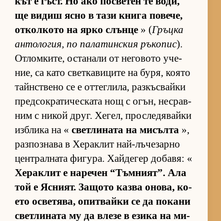
кът е гъст. Но ако пос­ве­тен те во­ди,
ще ви­диш ясно в тази книга по­ве­че,
от­кол­кото на ярко слънце
» (
Гръцка
ан­то­ло­гия, по па­ла­тин­с­кия ръ­ко­пис
).
От­лом­ки­те, ос­та­нали от не­го­вото уче­
ние, са като свет­ка­ви­ците на бу­ря, ко­ято
тайн­с­т­вено се е от­тег­ли­ла, раз­къс­вайки
пред­сок­ра­ти­чес­ката нощ с огън, нес­рав­
ним с ни­кой друг. Хе­гел, прос­ле­дя­вайки
из­б­лика на «
свет­ли­ната на ми­сълта
»,
раз­поз­нава в Хе­рак­лит най-лъ­че­зарно
цен­т­рал­ната фи­гу­ра. Хай­де­гер до­ба­вя: «
Хе­рак­лит е на­ре­чен “Тъм­ни­ят”. Ала
той е Яс­ни­ят. За­щото казва оно­ва, ко­
ето ос­ве­тя­ва, опит­вайки се да по­кани
свет­ли­ната му да влезе в езика на ми­