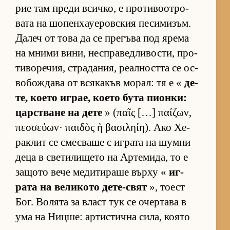
рие там преди всич­ко, е про­ти­во­от­ро­
вата на шо­пен­ха­уе­ров­с­кия пе­си­ми­зъм.
Да­леч от това да се пре­гъва под ярема
на мними ви­ни, нес­п­ра­вед­ли­вос­ти, про­
ти­во­ре­чия, стра­да­ния, ре­ал­ността се ос­
во­бож­дава от вся­ка­къв мо­рал: тя е «
де­
те, ко­ето иг­рае, ко­ето бута пи­он­ки:
цар­с­т­ване на дете
» (παῖς […] παίζων,
πεσσεύων· παιδὸς ἡ βασιληίη). Ако Хе­
рак­лит се смес­ваше с иг­рата на шумни
деца в све­ти­ли­щето на Ар­те­ми­да, то е
за­щото вече ме­ди­ти­раше върху «
иг­
рата на ве­ли­кото де­те-свят
», то­ест
Бог. Во­лята за власт тук се очер­тава в
ума на Ниц­ше: ар­тис­тична си­ла, ко­ято