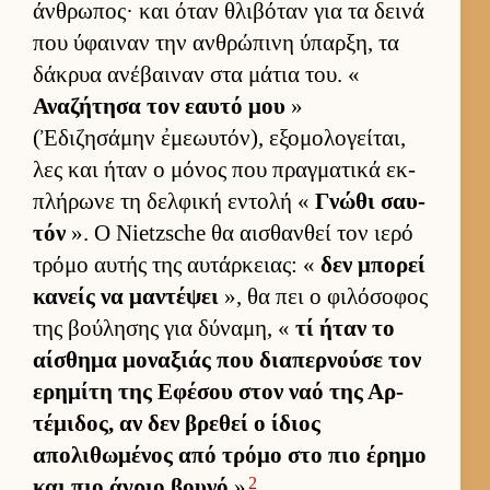
άν­θρωπος· και όταν θλιβόταν για τα δεινά
που ύφαι­ναν την αν­θρώπινη ύπαρ­ξη, τα
δάκρυα ανέβαι­ναν στα μάτια του. «
Αναζήτησα τον εαυτό μου
»
(Ἐδιζησάμην ἐμεωυτόν), εξομολογεί­ται,
λες και ήταν ο μόνος που πραγ­ματικά εκ­
πλήρωνε τη δελ­φική εντολή «
Γνώθι σαυ­
τόν
». Ο Nietzsche θα αι­σθαν­θεί τον ιερό
τρόμο αυ­τής της αυ­τάρ­κειας: «
δεν μπορεί
κανείς να μαντέψει
», θα πει ο φιλόσοφος
της βού­λησης για δύναμη, «
τί ήταν το
αί­σθημα μοναξιάς που δια­περ­νούσε τον
ερημίτη της Εφέσου στον ναό της Αρ­
τέμιδος, αν δεν βρεθεί ο ίδιος
απολιθωμένος από τρόμο στο πιο έρημο
2
και πιο άγριο βουνό
»
.