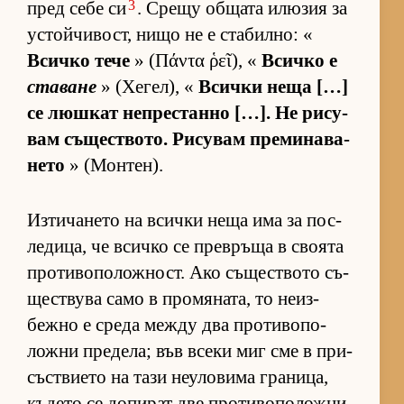
3
пред себе си
. Срещу об­щата илю­зия за
ус­той­чи­вост, нищо не е ста­бил­но: «
Всичко тече
» (Πάντα ῥεῖ), «
Всичко е
ставане
» (Хе­гел), «
Всички неща […]
се люш­кат неп­рес­танно […]. Не ри­су­
вам съ­щес­т­во­то. Ри­су­вам пре­ми­на­ва­
нето
» (Мон­тен).
Из­ти­ча­нето на всички неща има за пос­
ле­ди­ца, че всичко се прев­ръща в сво­ята
про­ти­во­по­лож­ност. Ако съ­щес­т­вото съ­
щес­т­вува само в про­мя­на­та, то не­из­
бежно е среда между два про­ти­во­по­
ложни пре­де­ла; във всеки миг сме в при­
със­т­ви­ето на тази не­у­ло­вима гра­ни­ца,
къ­дето се до­пи­рат две про­ти­во­по­ложни