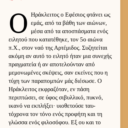
Ο
Ηράκλει­τος ο Εφέσιος φτάνει ως
εμάς, από τα βάθη των αιώνων,
μέσα από τα αποσπάσματα ενός
ει­λητού που κατατέθηκε, τον 5ο αιώνα
π.Χ., στον ναό της Αρ­τέμιδος. Συζητεί­ται
ακόμη αν αυτό το ει­λητό ήταν μια συνεχής
πραγ­ματεία ή αν αποτελού­νταν από
μεμονωμένες σκέψεις, σαν εκεί­νες που η
τύχη των παραπομπών μάς διέσωσε. Ο
Ηράκλει­τος εκ­φραζόταν, εν πάση
περιπτώσει, σε ύφος σιβυλ­λικό, πυκνό,
ικανό να εκ­πλήξει· υιο­θετούσε ταυ­
τόχρονα τον τόνο ενός προφήτη και τη
γλώσσα ενός φιλοσόφου. Εξ ου και το