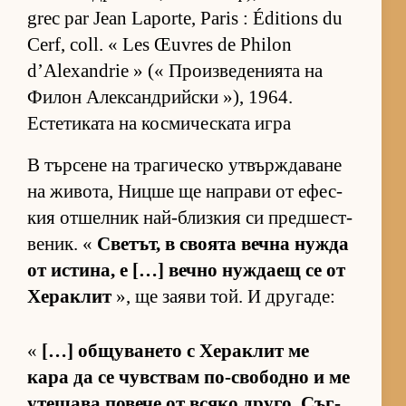
grec par Jean Laporte, Paris : Éditions du
Cerf, coll. « Les Œuvres de Philon
d’Alexandrie » (« Про­из­ве­де­ни­ята на
Фи­лон Алек­сан­д­рийски »), 1964.
Естетиката на космическата игра
В тър­сене на тра­ги­ческо ут­вър­ж­да­ване
на жи­во­та, Ницше ще нап­рави от ефес­
кия от­шел­ник най-близ­кия си пред­шес­т­
ве­ник. «
Све­тът, в сво­ята вечна нужда
от ис­ти­на, е […] вечно нуж­даещ се от
Хе­рак­лит
», ще за­яви той. И дру­га­де:
«
[…] об­щу­ва­нето с Хе­рак­лит ме
кара да се чув­с­т­вам по-сво­бодно и ме
уте­шава по­вече от всяко дру­го. Съг­