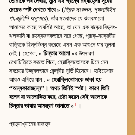
তোমাকে পথ দেখায়, তুমি এই গ্রন্থে মধ্যাহ্নের সূর্যের
চেয়েও স্পষ্ট দেখতে পাবে
» (
গ্রিক সংকলন, প্যালাটাইন
পাণ্ডুলিপি অনুসারে
). তাঁর মতবাদের যে ঝলকগুলো
আমাদের কাছে অবশিষ্ট আছে, তা যেন এক ঝড়ের বিদ্যুৎ-
ঝলকানি যা রহস্যজনকভাবে সরে গেছে, প্রাক্-সক্রেটীয়
রাত্রিকে ছিন্নভিন্ন করেছে এমন এক আগুনে যার তুলনা
নেই। হেগেল, «
চিন্তার আলো
»র উৎসারণ
রেখাচিত্রিত করতে গিয়ে, হেরাক্লিতোসকে চিনে নেন
সবচেয়ে উজ্জ্বলভাবে কেন্দ্রীয় মূর্তি হিসেবে। হাইডেগার
আরও এগিয়ে যান : «
হেরাক্লিতোসকে ডাকা হয়
“অন্ধকারাচ্ছন্ন”। অথচ তিনিই স্পষ্ট। কারণ তিনি
বলেন যা আলোকিত করে, চেষ্টা করেন সেই আলোকে
1
চিন্তার ভাষায় আমন্ত্রণ জানাতে
»
।
প্রত্যাখ্যানের রাজত্ব