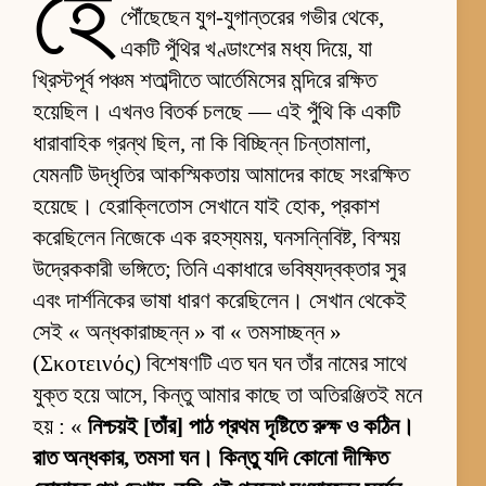
হে
পৌঁছেছেন যুগ-যুগান্তরের গভীর থেকে,
একটি পুঁথির খণ্ডাংশের মধ্য দিয়ে, যা
খ্রিস্টপূর্ব পঞ্চম শতাব্দীতে আর্তেমিসের মন্দিরে রক্ষিত
হয়েছিল। এখনও বিতর্ক চলছে — এই পুঁথি কি একটি
ধারাবাহিক গ্রন্থ ছিল, না কি বিচ্ছিন্ন চিন্তামালা,
যেমনটি উদ্ধৃতির আকস্মিকতায় আমাদের কাছে সংরক্ষিত
হয়েছে। হেরাক্লিতোস সেখানে যাই হোক, প্রকাশ
করেছিলেন নিজেকে এক রহস্যময়, ঘনসন্নিবিষ্ট, বিস্ময়
উদ্রেককারী ভঙ্গিতে; তিনি একাধারে ভবিষ্যদ্বক্তার সুর
এবং দার্শনিকের ভাষা ধারণ করেছিলেন। সেখান থেকেই
সেই « অন্ধকারাচ্ছন্ন » বা « তমসাচ্ছন্ন »
(Σκοτεινός) বিশেষণটি এত ঘন ঘন তাঁর নামের সাথে
যুক্ত হয়ে আসে, কিন্তু আমার কাছে তা অতিরঞ্জিতই মনে
হয় : «
নিশ্চয়ই [তাঁর] পাঠ প্রথম দৃষ্টিতে রুক্ষ ও কঠিন।
রাত অন্ধকার, তমসা ঘন। কিন্তু যদি কোনো দীক্ষিত