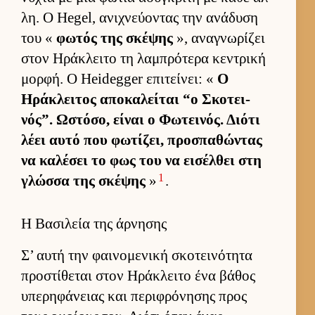
λη. Ο Hegel, ανιχνεύ­οντας την ανάδυση
του «
φωτός της σκέψης
», αναγνωρίζει
στον Ηράκλειτο τη λαμπρότερα κεντρική
μορ­φή. Ο Heidegger επιτεί­νει: «
Ο
Ηράκλει­τος αποκαλεί­ται “ο Σκοτει­
νός”. Ωστόσο, εί­ναι ο Φωτει­νός. Διότι
λέει αυτό που φωτίζει, προσπαθώντας
να καλέσει το φως του να ει­σέλ­θει στη
1
γλώσσα της σκέψης
»
.
Η Βασιλεία της άρνησης
Σ’ αυτή την φαι­νομενική σκοτει­νότητα
προστίθεται στον Ηράκλειτο ένα βάθος
υπερηφάνειας και περιφρόνησης προς