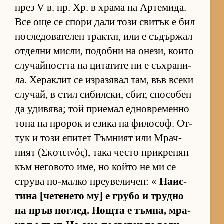
през V в. пр. Хр. в храма на Ар­те­ми­да.
Все още се спори дали този сви­тък е бил
пос­ле­до­ва­те­лен трак­тат, или е съ­дър­жал
от­делни мис­ли, по­добни на оне­зи, ко­ито
слу­чай­ността на ци­та­тите ни е съх­ра­ни­
ла. Хе­рак­лит се из­ра­зя­вал там, във всеки
слу­чай, в стил си­бил­с­ки, сбит, спо­со­бен
да уди­вя­ва; той при­е­мал ед­нов­ре­менно
тона на про­рок и езика на фи­ло­соф. От­
тук и този епи­тет Тъм­ният или Мрач­
ният (Σκοτεινός), така често прик­ре­пян
към не­го­вото име, но който не ми се
струва по-малко пре­у­ве­ли­чен: «
На­ис­
тина [че­те­нето му] е грубо и трудно
на пръв пог­лед. Нощта е тъм­на, мра­