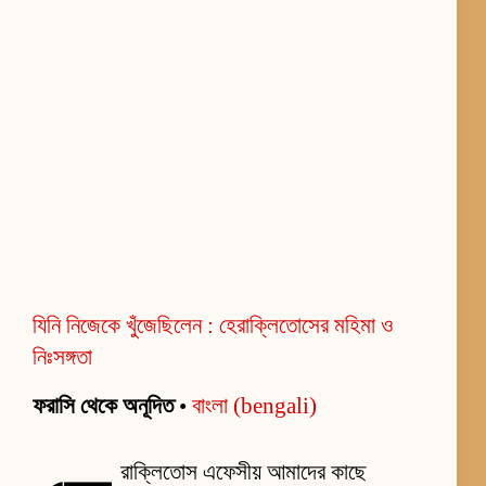
যিনি নিজেকে খুঁজেছিলেন : হেরাক্লিতোসের মহিমা ও
নিঃসঙ্গতা
ফরাসি থেকে অনূদিত
•
বাংলা (bengali)
রাক্লিতোস এফেসীয় আমাদের কাছে