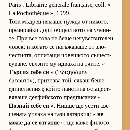
Paris : Librairie générale française, coll. «
La Pochothèque », 1999.
Този мъд­рец ня­маше нужда от ни­ко­го,
пре­зи­райки дори об­щес­т­вото на уче­ни­
те. При все това не беше не­чув­с­т­ви­те­лен
чо­век; и ко­гато се на­тъ­жа­ваше от зло­
чес­ти­я­та, оп­ли­тащи чо­веш­кото съ­щес­т­
ву­ва­не, съл­зите му ид­ваха на очи­те. «
Тър­сих себе си
» (Ἐδιζησάμην
ἐμεωυτόν), приз­нава той, ся­каш беше
един­с­т­ве­ни­ят, който на­ис­тина осъ­щес­т­
вя­ваше дел­фийс­кото пред­пи­са­ние «
Поз­най себе си
». Ницше ще усети све­
ще­ната уп­лаха на тази ав­тар­кия: «
не
може да се от­гатне
», ще каже фи­ло­со­