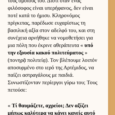
τους ομοί­ους του. Διότι όταν ένας
φιλόσοφος εί­ναι υπερήφανος, δεν εί­ναι
ποτέ κατά το ήμισυ. Κληρονόμος
πρίγκιπας, παρέδωσε ευ­χαρίστως τη
βασιλική αξία στον αδελφό του, και στη
συνέχεια αρ­νήθηκε να νομοθετήσει για
μια πόλη που έκρινε αθεράπευτα «
υπό
την εξου­σία κακού πολιτεύ­ματος
»
(πονηρᾷ πολιτεί­ᾳ). Τον βλέπουμε λοι­πόν
αποσυρ­μένο στο ιερό της Αρ­τέμιδος, να
παί­ζει αστραγάλους με παι­διά.
Συνωστίζονταν περίερ­γοι γύρω του; Τους
πετού­σε:
«
Τί θαυ­μάζετε, αχρεί­οι; Δεν αξίζει
μήπως καλύτερα να κάνει κανείς αυτό