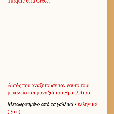
Αυτός που αναζητούσε τον εαυτό του:
μεγαλείο και μοναξιά του Ηρακλείτου
Μεταφρασμένο από τα γαλ­λικά
•
ελ­ληνικά
(grec)