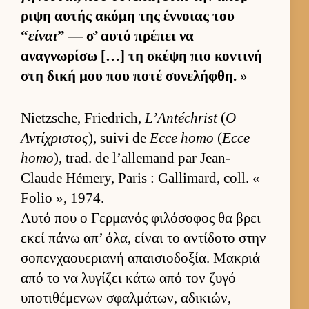
ριψη αυ­τής ακόμη της έν­νοιας του
“
είναι
” — σ’ αυτό πρέπει να
αναγνωρίσω […] τη σκέψη πιο κοντινή
στη δική μου που ποτέ συνελήφθη.
»
Nietzsche, Friedrich,
L’Antéchrist
(
Ο
Αντίχριστος
), suivi de
Ecce homo
(
Ecce
homo
), trad. de l’allemand par Jean-
Claude Hémery, Paris : Gallimard, coll. «
Folio », 1974.
Αυτό που ο Γερ­μανός φιλόσοφος θα βρει
εκεί πάνω απ’ όλα, εί­ναι το αντίδοτο στην
σοπεν­χαου­εριανή απαι­σιο­δοξία. Μακριά
από το να λυγίζει κάτω από τον ζυγό
υποτιθέμενων σφαλ­μάτων, αδικιών,