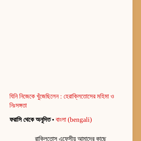
যিনি নিজেকে খুঁজেছিলেন : হেরাক্লিতোসের মহিমা ও
নিঃসঙ্গতা
ফরাসি থেকে অনূদিত
•
বাংলা (bengali)
রাক্লিতোস এফেসীয় আমাদের কাছে