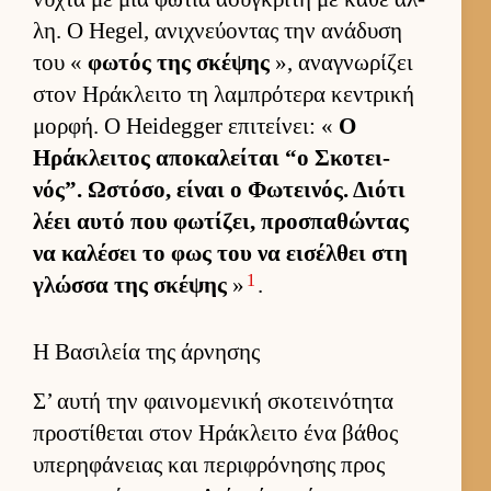
λη. Ο Hegel, ανιχνεύ­οντας την ανάδυση
του «
φωτός της σκέψης
», αναγνωρίζει
στον Ηράκλειτο τη λαμπρότερα κεντρική
μορ­φή. Ο Heidegger επιτεί­νει: «
Ο
Ηράκλει­τος αποκαλεί­ται “ο Σκοτει­
νός”. Ωστόσο, εί­ναι ο Φωτει­νός. Διότι
λέει αυτό που φωτίζει, προσπαθώντας
να καλέσει το φως του να ει­σέλ­θει στη
1
γλώσσα της σκέψης
»
.
Η Βασιλεία της άρνησης
Σ’ αυτή την φαι­νομενική σκοτει­νότητα
προστίθεται στον Ηράκλειτο ένα βάθος
υπερηφάνειας και περιφρόνησης προς