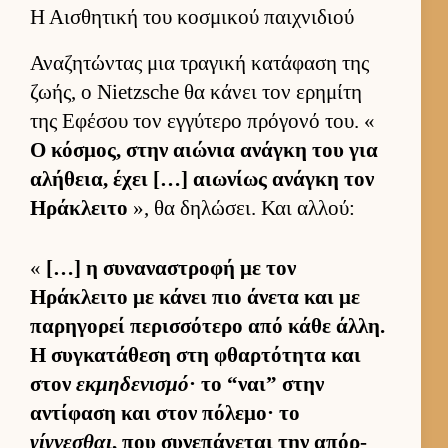
Η Αισθητική του κοσμικού παιχνιδιού
Αναζητώντας μια τραγική κατάφαση της
ζωής, ο Nietzsche θα κάνει τον ερημίτη
της Εφέσου τον εγ­γύτερο πρόγονό του. «
Ο κόσμος, στην αιώνια ανάγκη του για
αλήθεια, έχει […] αιω­νίως ανάγκη τον
Ηράκλειτο
», θα δηλώσει. Και αλ­λού:
«
[…] η συναναστροφή με τον
Ηράκλειτο με κάνει πιο άνετα και με
παρηγορεί περισ­σότερο από κάθε άλ­λη.
Η συγκατάθεση στη φθαρ­τότητα και
στον
εκμηδενισμό
· το “ναι” στην
αντίφαση και στον πόλεμο· το
γίγνεσθαι
, που συνεπάγεται την απόρ­