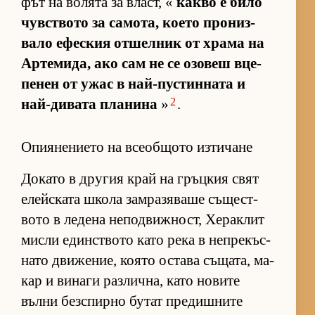
фът на во­лята за власт, «
какво е било
чув­с­т­вото за са­мо­та, ко­ето про­низ­
вало ефес­кия от­шел­ник от храма на
Ар­те­ми­да, ако сам не се озо­веш вце­
пе­нен от ужас в най-пус­тин­ната и
2
най-ди­вата пла­нина
»
.
Опиянението на всеобщото изтичане
До­като в дру­гия край на гръц­кия свят
елейс­ката школа зам­ра­зя­ваше съ­щес­т­
вото в ле­дена не­под­виж­ност, Хе­рак­лит
мисли един­с­т­вото като река в неп­ре­къс­
нато дви­же­ние, ко­ято ос­тава съ­ща­та, ма­
кар и ви­наги раз­лич­на, като но­вите
вълни без­спирно бу­тат пре­диш­ните