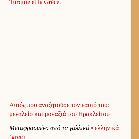
Αυτός που αναζητούσε τον εαυτό του:
μεγαλείο και μοναξιά του Ηρακλείτου
Μεταφρασμένο από τα γαλ­λικά
•
ελ­ληνικά
(grec)