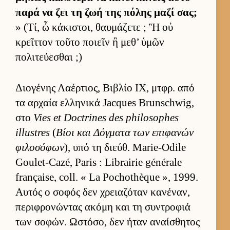
παρά να ζει τη ζωή της πόλης μαζί σας;
» (Τί, ὦ κάκιστοι, θαυ­μάζετε ; Ἢ οὐ
κρεῖτ­τον τοῦτο ποιεῖν ἢ μεθ’ ὑμῶν
πολιτεύ­εσθαι ;)
Διο­γένης Λαέρ­τιος, Βιβλίο IX, μτ­φρ. από
τα αρ­χαία ελ­ληνικά Jacques Brunschwig,
στο
Vies et Doctrines des philosophes
illustres
(
Βίοι και Δόγ­ματα των επιφανών
φιλοσόφων
), υπό τη διεύθ. Marie-Odile
Goulet-Cazé, Paris : Librairie générale
française, coll. « La Pochothèque », 1999.
Αυ­τός ο σοφός δεν χρεια­ζόταν κανέναν,
περιφρονώντας ακόμη και τη συντροφιά
των σοφών. Ωστόσο, δεν ήταν αναί­σθητος