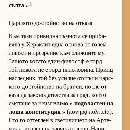
1
сълта
»
.
Царското достойнство на отказа
Към тази при­видна тъм­нота се при­ба­
вяла у Хе­рак­лит една ос­нова от го­лем­
ли­вост и през­ре­ние към ближ­ните му.
За­щото ко­гато един фи­ло­соф е горд,
той ни­кога не е горд на­по­ло­ви­на. Принц
нас­лед­ник, той без уси­лие от­с­тъпи цар­с­
кото дос­тойн­с­тво на брат си, после от­
каза да за­ко­но­да­тел­с­тва за град, който
смя­таше за не­из­ле­чимо «
под­в­лас­тен на
лоша кон­с­ти­ту­ция
» (πονηρᾷ πολιτείᾳ).
Ето го от­тег­лен в све­ти­ли­щето на Ар­те­
ми­да, иг­раещ на зар­чета с де­ца. На­пи­