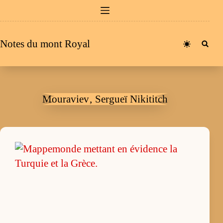
Passer
au
contenu
Notes du mont Royal
Mouraviev‚ Sergueï Nikititch