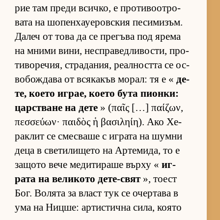
рие там преди всич­ко, е про­ти­во­от­ро­
вата на шо­пен­ха­уе­ров­с­кия пе­си­ми­зъм.
Да­леч от това да се пре­гъва под ярема
на мними ви­ни, нес­п­ра­вед­ли­вос­ти, про­
ти­во­ре­чия, стра­да­ния, ре­ал­ността се ос­
во­бож­дава от вся­ка­къв мо­рал: тя е «
де­
те, ко­ето иг­рае, ко­ето бута пи­он­ки:
цар­с­т­ване на дете
» (παῖς […] παίζων,
πεσσεύων· παιδὸς ἡ βασιληίη). Ако Хе­
рак­лит се смес­ваше с иг­рата на шумни
деца в све­ти­ли­щето на Ар­те­ми­да, то е
за­щото вече ме­ди­ти­раше върху «
иг­
рата на ве­ли­кото де­те-свят
», то­ест
Бог. Во­лята за власт тук се очер­тава в
ума на Ниц­ше: ар­тис­тична си­ла, ко­ято