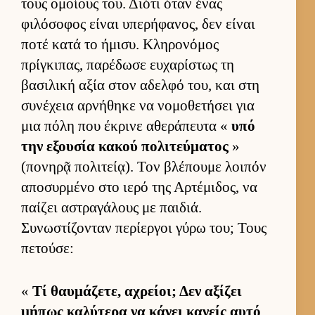
τους ομοί­ους του. Διότι όταν ένας
φιλόσοφος εί­ναι υπερήφανος, δεν εί­ναι
ποτέ κατά το ήμισυ. Κληρονόμος
πρίγκιπας, παρέδωσε ευ­χαρίστως τη
βασιλική αξία στον αδελφό του, και στη
συνέχεια αρ­νήθηκε να νομοθετήσει για
μια πόλη που έκρινε αθεράπευτα «
υπό
την εξου­σία κακού πολιτεύ­ματος
»
(πονηρᾷ πολιτεί­ᾳ). Τον βλέπουμε λοι­πόν
αποσυρ­μένο στο ιερό της Αρ­τέμιδος, να
παί­ζει αστραγάλους με παι­διά.
Συνωστίζονταν περίερ­γοι γύρω του; Τους
πετού­σε:
«
Τί θαυ­μάζετε, αχρεί­οι; Δεν αξίζει
μήπως καλύτερα να κάνει κανείς αυτό