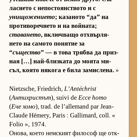
ла­си­ето с не­пос­то­ян­с­т­вото и с
унищожението
; ка­за­ното “да” на
про­ти­во­ре­чи­ето и на вой­на­та;
ставането
, включ­ващо от­х­вър­ля­
нето на са­мото по­ня­тие за
“
същество
” — в това трябва да приз­
ная […] най-близ­ката до мо­ята ми­
съл, ко­ято ня­кога е била за­мис­ле­на.
»
Nietzsche, Friedrich,
L’Antéchrist
(
Антихристът
), suivi de
Ecce homo
(
Ече хомо
), trad. de l’allemand par Jean-
Claude Hémery, Paris : Gallimard, coll. «
Folio », 1974.
Оно­ва, ко­ето нем­с­кият фи­ло­соф ще от­к­