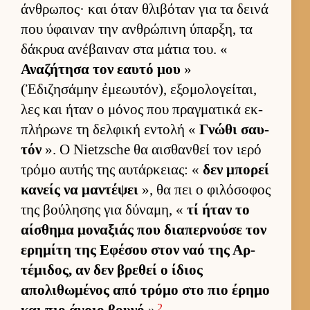
άν­θρωπος· και όταν θλιβόταν για τα δεινά
που ύφαι­ναν την αν­θρώπινη ύπαρ­ξη, τα
δάκρυα ανέβαι­ναν στα μάτια του. «
Αναζήτησα τον εαυτό μου
»
(Ἐδιζησάμην ἐμεωυτόν), εξομολογεί­ται,
λες και ήταν ο μόνος που πραγ­ματικά εκ­
πλήρωνε τη δελ­φική εντολή «
Γνώθι σαυ­
τόν
». Ο Nietzsche θα αι­σθαν­θεί τον ιερό
τρόμο αυ­τής της αυ­τάρ­κειας: «
δεν μπορεί
κανείς να μαντέψει
», θα πει ο φιλόσοφος
της βού­λησης για δύναμη, «
τί ήταν το
αί­σθημα μοναξιάς που δια­περ­νούσε τον
ερημίτη της Εφέσου στον ναό της Αρ­
τέμιδος, αν δεν βρεθεί ο ίδιος
απολιθωμένος από τρόμο στο πιο έρημο
2