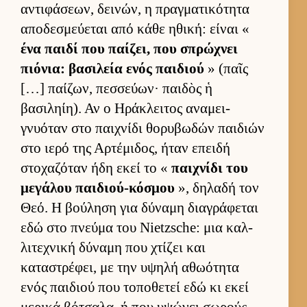
αντιφάσεων, δει­νών, η πραγ­ματικότητα
αποδεσμεύ­εται από κάθε ηθική: εί­ναι «
ένα παιδί που παί­ζει, που σπρώχνει
πιόνια: βασιλεία ενός παι­διού
» (παῖς
[…] παί­ζων, πεσ­σεύ­ων· παι­δὸς ἡ
βασιληίη). Αν ο Ηράκλει­τος αναμει­
γνυόταν στο παι­χνίδι θορυβωδών παι­διών
στο ιερό της Αρ­τέμιδος, ήταν επειδή
στοχαζόταν ήδη εκεί το «
παι­χνίδι του
μεγάλου παι­διού-κόσμου
», δηλαδή τον
Θεό. Η βού­ληση για δύναμη δια­γράφεται
εδώ στο πνεύμα του Nietzsche: μια καλ­
λιτεχνική δύναμη που χτίζει και
καταστρέφει, με την υψηλή αθωότητα
ενός παι­διού που τοποθετεί εδώ κι εκεί
μερικά βότσαλα, ή που υψώνει σωρούς