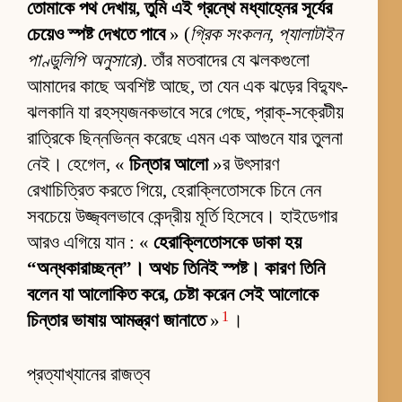
তোমাকে পথ দেখায়, তুমি এই গ্রন্থে মধ্যাহ্নের সূর্যের
চেয়েও স্পষ্ট দেখতে পাবে
» (
গ্রিক সংকলন, প্যালাটাইন
পাণ্ডুলিপি অনুসারে
). তাঁর মতবাদের যে ঝলকগুলো
আমাদের কাছে অবশিষ্ট আছে, তা যেন এক ঝড়ের বিদ্যুৎ-
ঝলকানি যা রহস্যজনকভাবে সরে গেছে, প্রাক্-সক্রেটীয়
রাত্রিকে ছিন্নভিন্ন করেছে এমন এক আগুনে যার তুলনা
নেই। হেগেল, «
চিন্তার আলো
»র উৎসারণ
রেখাচিত্রিত করতে গিয়ে, হেরাক্লিতোসকে চিনে নেন
সবচেয়ে উজ্জ্বলভাবে কেন্দ্রীয় মূর্তি হিসেবে। হাইডেগার
আরও এগিয়ে যান : «
হেরাক্লিতোসকে ডাকা হয়
“অন্ধকারাচ্ছন্ন”। অথচ তিনিই স্পষ্ট। কারণ তিনি
বলেন যা আলোকিত করে, চেষ্টা করেন সেই আলোকে
1
চিন্তার ভাষায় আমন্ত্রণ জানাতে
»
।
প্রত্যাখ্যানের রাজত্ব