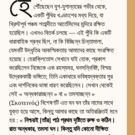
হে
পৌঁছেছেন যুগ-যুগান্তরের গভীর থেকে,
একটি পুঁথির খণ্ডাংশের মধ্য দিয়ে, যা
খ্রিস্টপূর্ব পঞ্চম শতাব্দীতে আর্তেমিসের মন্দিরে রক্ষিত
হয়েছিল। এখনও বিতর্ক চলছে — এই পুঁথি কি একটি
ধারাবাহিক গ্রন্থ ছিল, না কি বিচ্ছিন্ন চিন্তামালা,
যেমনটি উদ্ধৃতির আকস্মিকতায় আমাদের কাছে সংরক্ষিত
হয়েছে। হেরাক্লিতোস সেখানে যাই হোক, প্রকাশ
করেছিলেন নিজেকে এক রহস্যময়, ঘনসন্নিবিষ্ট, বিস্ময়
উদ্রেককারী ভঙ্গিতে; তিনি একাধারে ভবিষ্যদ্বক্তার সুর
এবং দার্শনিকের ভাষা ধারণ করেছিলেন। সেখান থেকেই
সেই « অন্ধকারাচ্ছন্ন » বা « তমসাচ্ছন্ন »
(Σκοτεινός) বিশেষণটি এত ঘন ঘন তাঁর নামের সাথে
যুক্ত হয়ে আসে, কিন্তু আমার কাছে তা অতিরঞ্জিতই মনে
হয় : «
নিশ্চয়ই [তাঁর] পাঠ প্রথম দৃষ্টিতে রুক্ষ ও কঠিন।
রাত অন্ধকার, তমসা ঘন। কিন্তু যদি কোনো দীক্ষিত