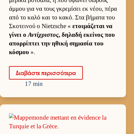
άμ­μου για να τους γκρεμίσει εκ νέου, πέρα
από το καλό και το κακό. Στα βήματα του
Σκοτει­νού ο Nietzsche «
ετοι­μάζεται να
γίνει ο
Αντίχριστος
, δηλαδή εκεί­νος που
απορ­ρίπτει την ηθική σημασία του
κόσμου
».
Δια­βάστε περισ­σότερα
17 min