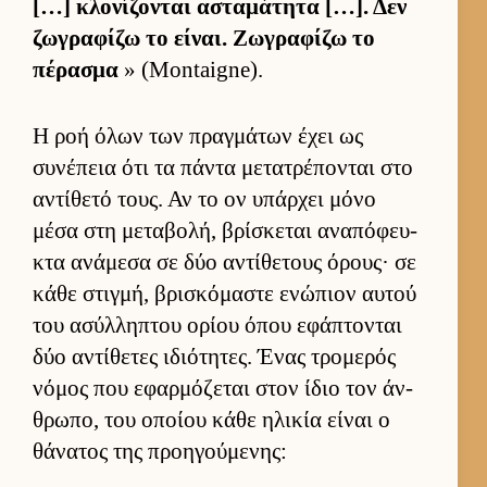
[…] κλονίζονται ασταμάτητα […]. Δεν
ζωγραφίζω το εί­ναι. Ζωγραφίζω το
πέρασμα
» (Montaigne).
Η ροή όλων των πραγ­μάτων έχει ως
συνέπεια ότι τα πάντα μετατρέπονται στο
αντίθετό τους. Αν το ον υπάρ­χει μόνο
μέσα στη μεταβολή, βρίσκεται αναπόφευ­
κτα ανάμεσα σε δύο αντίθετους όρους· σε
κάθε στιγ­μή, βρισκόμαστε ενώπιον αυ­τού
του ασύλ­ληπτου ορίου όπου εφάπτονται
δύο αντίθετες ιδιότητες. Ένας τρομερός
νόμος που εφαρ­μόζεται στον ίδιο τον άν­
θρωπο, του οποίου κάθε ηλικία εί­ναι ο
θάνατος της προη­γού­μενης: