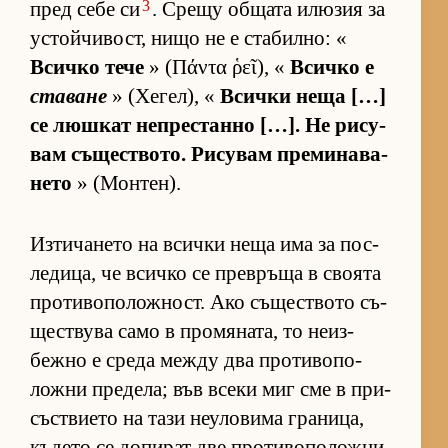
3
пред себе си
. Срещу об­щата илю­зия за
ус­той­чи­вост, нищо не е ста­бил­но: «
Всичко тече
» (Πάντα ῥεῖ), «
Всичко е
ставане
» (Хе­гел), «
Всички неща […]
се люш­кат неп­рес­танно […]. Не ри­су­
вам съ­щес­т­во­то. Ри­су­вам пре­ми­на­ва­
нето
» (Мон­тен).
Из­ти­ча­нето на всички неща има за пос­
ле­ди­ца, че всичко се прев­ръща в сво­ята
про­ти­во­по­лож­ност. Ако съ­щес­т­вото съ­
щес­т­вува само в про­мя­на­та, то не­из­
бежно е среда между два про­ти­во­по­
ложни пре­де­ла; във всеки миг сме в при­
със­т­ви­ето на тази не­у­ло­вима гра­ни­ца,
къ­дето се до­пи­рат две про­ти­во­по­ложни