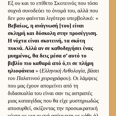
Εξ ου και το επίθετο Σκοτει­νός που τόσο
συχνά συνοδεύει το όνομά του, αλλά που
δεν μου φαί­νεται λιγότερο υπερ­βολικό: «
Βεβαί­ως, η ανάγνωσή [του] εί­ναι
σκληρή και δύσκολη στην προσέγ­γιση.
Η νύχτα εί­ναι σκοτει­νή, τα σκότη
πυκνά. Αλλά αν σε καθοδηγήσει ένας
μυημένος, θα δεις μέσα σ’ αυτό το
βιβλίο πιο καθαρά από ό,τι σε πλήρη
ηλιο­φάνεια
» (
Ελ­ληνική Αν­θολογία, βάσει
του Παλατινού χει­ρογράφου
). Οι λάμ­ψεις
που μας έχουν απομεί­νει από τη
διδασκαλία του εί­ναι σαν τις αστραπές
μιας καται­γίδας που θα είχε μυστηριω­δώς
αποσυρ­θεί, σκίζοντας την προσωκρατική
νύχτα με μια φωτιά ασύγκριτη με κάθε άλ­