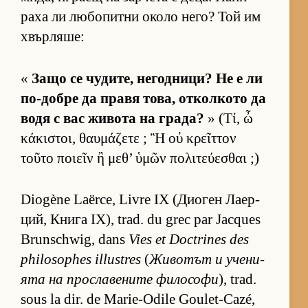
раха ли лю­бо­питни около не­го? Той им
хвър­ля­ше:
«
Защо се чу­ди­те, не­год­ни­ци? Не е ли
по-добре да правя то­ва, от­кол­кото да
водя с вас жи­вота на гра­да?
» (Τί, ὦ
κάκιστοι, θαυμάζετε ; Ἢ οὐ κρεῖττον
τοῦτο ποιεῖν ἢ μεθ’ ὑμῶν πολιτεύεσθαι ;)
Diogène Laërce, Livre IX (Ди­о­ген Ла­ер­
ций, Книга IX), trad. du grec par Jacques
Brunschwig, dans
Vies et Doctrines des
philosophes illustres
(
Жи­во­тът и уче­ни­
ята на прос­ла­ве­ните фи­ло­софи
), trad.
sous la dir. de Marie-Odile Goulet-Cazé,