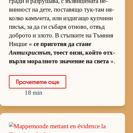
гради и раз­ру­ша­ва, с въз­ви­ше­ната не­
вин­ност на де­те, пос­та­вящо тук-там ня­
колко ка­мъ­че­та, или из­ди­гащо куп­чини
пя­сък, за да ги съ­баря от­но­во, от­въд
доб­рото и зло­то. В стъп­ките на Тъм­ния
Ницше «
се при­готвя да стане
Антихристът
, то­ест он­зи, който от­х­
върля мо­рал­ното зна­че­ние на света
».
Про­че­тете още
18 min