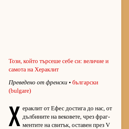
Този, който търсеше себе си: величие и
самота на Хераклит
Пре­ве­дено от френ­ски
•
бъл­гар­ски
(bulgare)
Х
е­рак­лит от Ефес дос­тига до нас, от
дъл­би­ните на ве­ко­ве­те, чрез фраг­
мен­тите на сви­тък, ос­та­вен през V