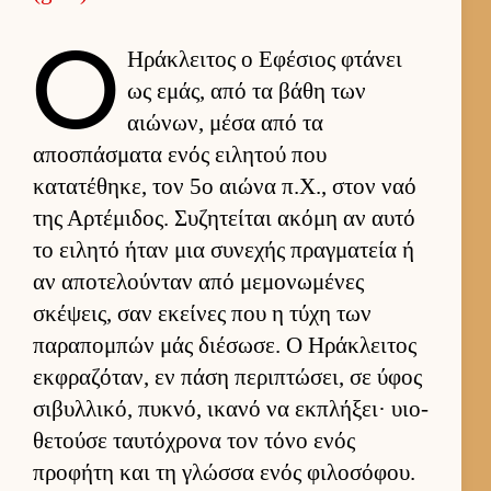
Ο
Ηράκλει­τος ο Εφέσιος φτάνει
ως εμάς, από τα βάθη των
αιώνων, μέσα από τα
αποσπάσματα ενός ει­λητού που
κατατέθηκε, τον 5ο αιώνα π.Χ., στον ναό
της Αρ­τέμιδος. Συζητεί­ται ακόμη αν αυτό
το ει­λητό ήταν μια συνεχής πραγ­ματεία ή
αν αποτελού­νταν από μεμονωμένες
σκέψεις, σαν εκεί­νες που η τύχη των
παραπομπών μάς διέσωσε. Ο Ηράκλει­τος
εκ­φραζόταν, εν πάση περιπτώσει, σε ύφος
σιβυλ­λικό, πυκνό, ικανό να εκ­πλήξει· υιο­
θετούσε ταυ­τόχρονα τον τόνο ενός
προφήτη και τη γλώσσα ενός φιλοσόφου.