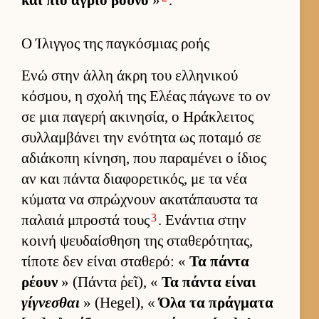
και πιο άγριο βουνό
»
.
Ο Ίλιγγος της παγκόσμιας ροής
Ενώ στην άλλη άκρη του ελ­ληνικού
κόσμου, η σχολή της Ελέας πάγωνε το ον
σε μια παγερή ακινησία, ο Ηράκλει­τος
συλ­λαμ­βάνει την ενότητα ως ποταμό σε
αδιάκοπη κίνηση, που παραμένει ο ίδιος
αν και πάντα δια­φορετικός, με τα νέα
κύματα να σπρώχνουν ακατάπαυ­στα τα
3
παλαιά μπροστά τους
. Ενάντια στην
κοινή ψευ­δαί­σθηση της σταθερότητας,
τίποτε δεν εί­ναι σταθερό: «
Τα πάντα
ρέουν
» (Πάντα ῥεῖ), «
Τα πάντα εί­ναι
γίγνεσθαι
» (Hegel), «
Όλα τα πράγ­ματα