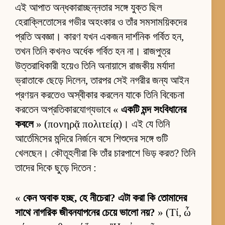
এই আপাত অন্ধকারাচ্ছন্নতার সঙ্গে যুক্ত ছিল
হেরাক্লিতোসের গভীর অহংকার ও তাঁর সমসাময়িকদের
প্রতি অবজ্ঞা। কারণ যখন একজন দার্শনিক গর্বিত হন,
তখন তিনি কখনও অর্ধেক গর্বিত হন না। রাজপুত্র
উত্তরাধিকারী হয়েও তিনি অনায়াসে রাজকীয় মর্যাদা
ভ্রাতাকে ছেড়ে দিলেন, তারপর সেই নগরীর জন্য আইন
প্রণয়ন করতেও অস্বীকার করলেন যাকে তিনি বিবেচনা
করতেন অপ্রতিকারযোগ্যভাবে «
একটি মন্দ সংবিধানের
কবলে
» (πονηρᾷ πολιτείᾳ)। এই যে তিনি
আর্তেমিসের মন্দিরে নির্জনে বসে শিশুদের সঙ্গে গুটি
খেলছেন। কৌতূহলীরা কি তাঁর চারপাশে ভিড় করত? তিনি
তাদের দিকে ছুড়ে দিতেন :
«
কেন অবাক হচ্ছ, হে নীচেরা? এটা করা কি তোমাদের
সাথে নাগরিক জীবনযাপনের চেয়ে ভালো নয়?
» (Τί, ὦ