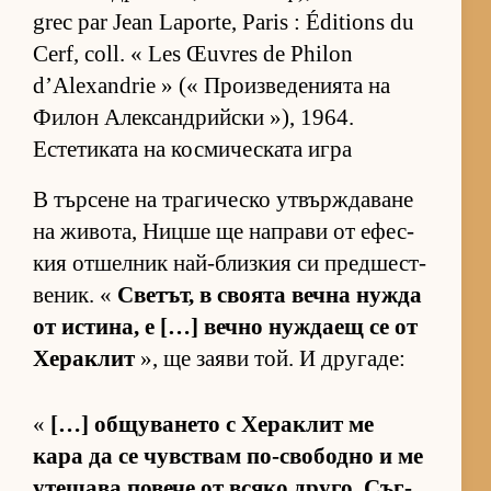
grec par Jean Laporte, Paris : Éditions du
Cerf, coll. « Les Œuvres de Philon
d’Alexandrie » (« Про­из­ве­де­ни­ята на
Фи­лон Алек­сан­д­рийски »), 1964.
Естетиката на космическата игра
В тър­сене на тра­ги­ческо ут­вър­ж­да­ване
на жи­во­та, Ницше ще нап­рави от ефес­
кия от­шел­ник най-близ­кия си пред­шес­т­
ве­ник. «
Све­тът, в сво­ята вечна нужда
от ис­ти­на, е […] вечно нуж­даещ се от
Хе­рак­лит
», ще за­яви той. И дру­га­де:
«
[…] об­щу­ва­нето с Хе­рак­лит ме
кара да се чув­с­т­вам по-сво­бодно и ме
уте­шава по­вече от всяко дру­го. Съг­