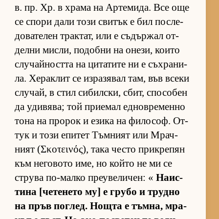
в. пр. Хр. в храма на Ар­те­ми­да. Все още
се спори дали този сви­тък е бил пос­ле­
до­ва­те­лен трак­тат, или е съ­дър­жал от­
делни мис­ли, по­добни на оне­зи, ко­ито
слу­чай­ността на ци­та­тите ни е съх­ра­ни­
ла. Хе­рак­лит се из­ра­зя­вал там, във всеки
слу­чай, в стил си­бил­с­ки, сбит, спо­со­бен
да уди­вя­ва; той при­е­мал ед­нов­ре­менно
тона на про­рок и езика на фи­ло­соф. От­
тук и този епи­тет Тъм­ният или Мрач­
ният (Σκοτεινός), така често прик­ре­пян
към не­го­вото име, но който не ми се
струва по-малко пре­у­ве­ли­чен: «
На­ис­
тина [че­те­нето му] е грубо и трудно
на пръв пог­лед. Нощта е тъм­на, мра­