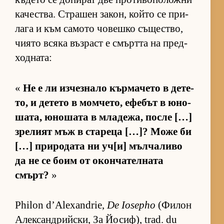
ка­чес­т­ва. Стра­шен за­кон, който се при­
лага и към са­мото чо­вешко съ­щес­т­во,
чи­ято всяка въз­раст е смъртта на пред­
ход­на­та:
«
Не е ли из­чез­нало кър­ма­чето в де­те­
то, и де­тето в мом­че­то, ефе­бът в юно­
ша­та, юно­шата в мла­де­жа, после […]
зре­лият мъж в ста­реца […]? Може би
[…] при­ро­дата ни уч­[и] мъл­ча­ливо
да не се боим от окон­ча­тел­ната
смърт?
»
Philon d’Alexandrie,
De Iosepho
(Фи­лон
Алек­сан­д­рийс­ки, За Йо­сиф), trad. du