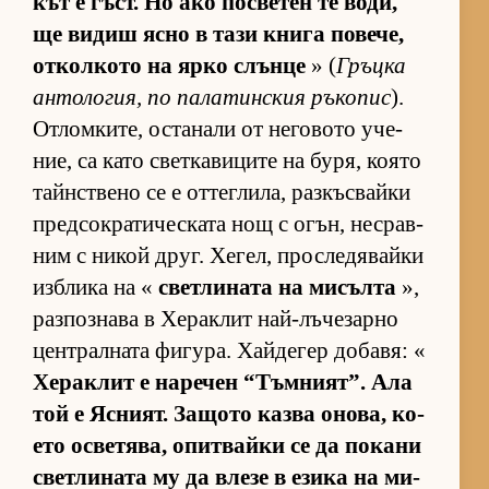
кът е гъст. Но ако пос­ве­тен те во­ди,
ще ви­диш ясно в тази книга по­ве­че,
от­кол­кото на ярко слънце
» (
Гръцка
ан­то­ло­гия, по па­ла­тин­с­кия ръ­ко­пис
).
От­лом­ки­те, ос­та­нали от не­го­вото уче­
ние, са като свет­ка­ви­ците на бу­ря, ко­ято
тайн­с­т­вено се е от­тег­ли­ла, раз­къс­вайки
пред­сок­ра­ти­чес­ката нощ с огън, нес­рав­
ним с ни­кой друг. Хе­гел, прос­ле­дя­вайки
из­б­лика на «
свет­ли­ната на ми­сълта
»,
раз­поз­нава в Хе­рак­лит най-лъ­че­зарно
цен­т­рал­ната фи­гу­ра. Хай­де­гер до­ба­вя: «
Хе­рак­лит е на­ре­чен “Тъм­ни­ят”. Ала
той е Яс­ни­ят. За­щото казва оно­ва, ко­
ето ос­ве­тя­ва, опит­вайки се да по­кани
свет­ли­ната му да влезе в езика на ми­