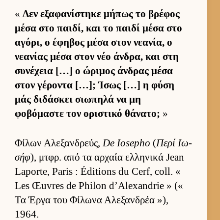
«
Δεν εξαφανίστηκε μήπως το βρέφος
μέσα στο παι­δί, και το παιδί μέσα στο
αγόρι, ο έφηβος μέσα στον νεανία, ο
νεανίας μέσα στον νέο άν­δρα, και στη
συνέχεια […] ο ώριμος άν­δρας μέσα
στον γέροντα […]; Ίσως […] η φύση
μάς διδάσκει σιω­πηλά να μη
φοβόμαστε τον οριστικό θάνατο;
»
Φίλων Αλεξαν­δρεύς,
De Iosepho
(
Περί Ιω­
σήφ
), μτ­φρ. από τα αρ­χαία ελ­ληνικά Jean
Laporte, Paris : Éditions du Cerf, coll. «
Les Œuvres de Philon d’Alexandrie » («
Τα Έργα του Φίλωνα Αλεξαν­δρέα »),
1964.