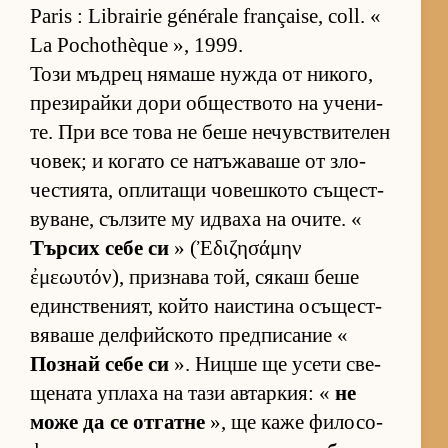
Paris : Librairie générale française, coll. «
La Pochothèque », 1999.
Този мъд­рец ня­маше нужда от ни­ко­го,
пре­зи­райки дори об­щес­т­вото на уче­ни­
те. При все това не беше не­чув­с­т­ви­те­лен
чо­век; и ко­гато се на­тъ­жа­ваше от зло­
чес­ти­я­та, оп­ли­тащи чо­веш­кото съ­щес­т­
ву­ва­не, съл­зите му ид­ваха на очи­те. «
Тър­сих себе си
» (Ἐδιζησάμην
ἐμεωυτόν), приз­нава той, ся­каш беше
един­с­т­ве­ни­ят, който на­ис­тина осъ­щес­т­
вя­ваше дел­фийс­кото пред­пи­са­ние «
Поз­най себе си
». Ницше ще усети све­
ще­ната уп­лаха на тази ав­тар­кия: «
не
може да се от­гатне
», ще каже фи­ло­со­