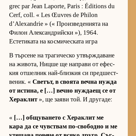
grec par Jean Laporte, Paris : Éditions du
Cerf, coll. « Les Œuvres de Philon
d’Alexandrie » (« Про­из­ве­де­ни­ята на
Фи­лон Алек­сан­д­рийски »), 1964.
Естетиката на космическата игра
В тър­сене на тра­ги­ческо ут­вър­ж­да­ване
на жи­во­та, Ницше ще нап­рави от ефес­
кия от­шел­ник най-близ­кия си пред­шес­т­
ве­ник. «
Све­тът, в сво­ята вечна нужда
от ис­ти­на, е […] вечно нуж­даещ се от
Хе­рак­лит
», ще за­яви той. И дру­га­де:
«
[…] об­щу­ва­нето с Хе­рак­лит ме
кара да се чув­с­т­вам по-сво­бодно и ме
уте­шава по­вече от всяко дру­го. Съг­