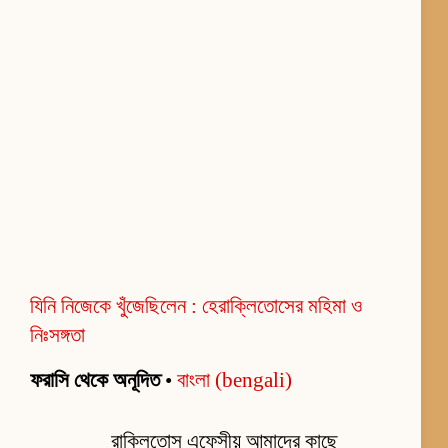
যিনি নিজেকে খুঁজেছিলেন : হেরাক্লিতোসের মহিমা ও
নিঃসঙ্গতা
ফরাসি থেকে অনূদিত
•
বাংলা (bengali)
রাক্লিতোস এফেসীয় আমাদের কাছে