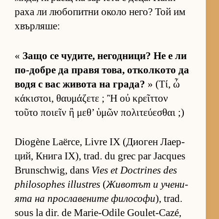
раха ли лю­бо­питни около не­го? Той им
хвър­ля­ше:
«
Защо се чу­ди­те, не­год­ни­ци? Не е ли
по-добре да правя то­ва, от­кол­кото да
водя с вас жи­вота на гра­да?
» (Τί, ὦ
κάκιστοι, θαυμάζετε ; Ἢ οὐ κρεῖττον
τοῦτο ποιεῖν ἢ μεθ’ ὑμῶν πολιτεύεσθαι ;)
Diogène Laërce, Livre IX (Ди­о­ген Ла­ер­
ций, Книга IX), trad. du grec par Jacques
Brunschwig, dans
Vies et Doctrines des
philosophes illustres
(
Жи­во­тът и уче­ни­
ята на прос­ла­ве­ните фи­ло­софи
), trad.
sous la dir. de Marie-Odile Goulet-Cazé,