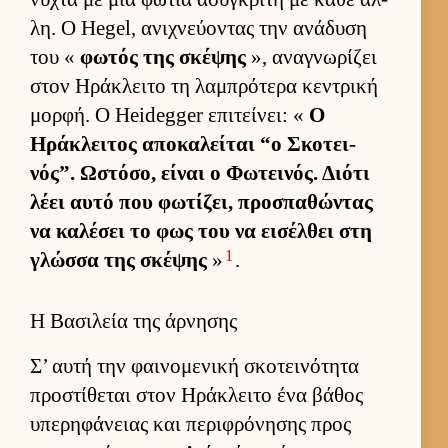
λη. Ο Hegel, ανιχνεύ­οντας την ανάδυση
του «
φωτός της σκέψης
», αναγνωρίζει
στον Ηράκλειτο τη λαμπρότερα κεντρική
μορ­φή. Ο Heidegger επιτεί­νει: «
Ο
Ηράκλει­τος αποκαλεί­ται “ο Σκοτει­
νός”. Ωστόσο, εί­ναι ο Φωτει­νός. Διότι
λέει αυτό που φωτίζει, προσπαθώντας
να καλέσει το φως του να ει­σέλ­θει στη
1
γλώσσα της σκέψης
»
.
Η Βασιλεία της άρνησης
Σ’ αυτή την φαι­νομενική σκοτει­νότητα
προστίθεται στον Ηράκλειτο ένα βάθος
υπερηφάνειας και περιφρόνησης προς