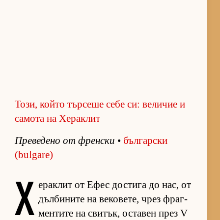
Този, който търсеше себе си: величие и
самота на Хераклит
Пре­ве­дено от френ­ски
•
бъл­гар­ски
(bulgare)
Х
е­рак­лит от Ефес дос­тига до нас, от
дъл­би­ните на ве­ко­ве­те, чрез фраг­
мен­тите на сви­тък, ос­та­вен през V