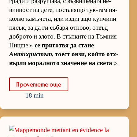
гради и раз­ру­ша­ва, с въз­ви­ше­ната не­
вин­ност на де­те, пос­та­вящо тук-там ня­
колко ка­мъ­че­та, или из­ди­гащо куп­чини
пя­сък, за да ги съ­баря от­но­во, от­въд
доб­рото и зло­то. В стъп­ките на Тъм­ния
Ницше «
се при­готвя да стане
Антихристът
, то­ест он­зи, който от­х­
върля мо­рал­ното зна­че­ние на света
».
Про­че­тете още
18 min