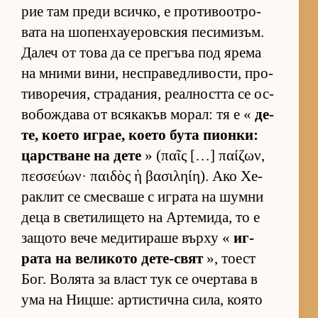
рие там преди всич­ко, е про­ти­во­от­ро­
вата на шо­пен­ха­уе­ров­с­кия пе­си­ми­зъм.
Да­леч от това да се пре­гъва под ярема
на мними ви­ни, нес­п­ра­вед­ли­вос­ти, про­
ти­во­ре­чия, стра­да­ния, ре­ал­ността се ос­
во­бож­дава от вся­ка­къв мо­рал: тя е «
де­
те, ко­ето иг­рае, ко­ето бута пи­он­ки:
цар­с­т­ване на дете
» (παῖς […] παίζων,
πεσσεύων· παιδὸς ἡ βασιληίη). Ако Хе­
рак­лит се смес­ваше с иг­рата на шумни
деца в све­ти­ли­щето на Ар­те­ми­да, то е
за­щото вече ме­ди­ти­раше върху «
иг­
рата на ве­ли­кото де­те-свят
», то­ест
Бог. Во­лята за власт тук се очер­тава в
ума на Ниц­ше: ар­тис­тична си­ла, ко­ято