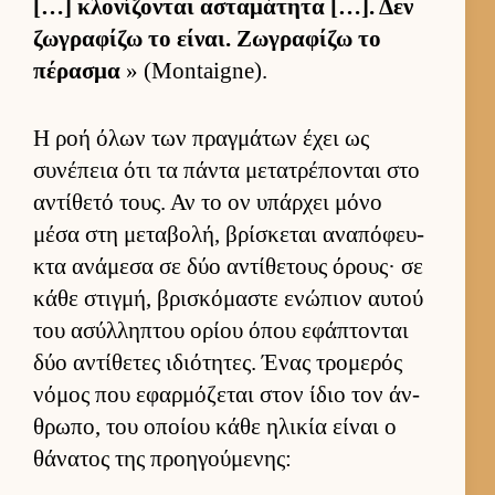
[…] κλονίζονται ασταμάτητα […]. Δεν
ζωγραφίζω το εί­ναι. Ζωγραφίζω το
πέρασμα
» (Montaigne).
Η ροή όλων των πραγ­μάτων έχει ως
συνέπεια ότι τα πάντα μετατρέπονται στο
αντίθετό τους. Αν το ον υπάρ­χει μόνο
μέσα στη μεταβολή, βρίσκεται αναπόφευ­
κτα ανάμεσα σε δύο αντίθετους όρους· σε
κάθε στιγ­μή, βρισκόμαστε ενώπιον αυ­τού
του ασύλ­ληπτου ορίου όπου εφάπτονται
δύο αντίθετες ιδιότητες. Ένας τρομερός
νόμος που εφαρ­μόζεται στον ίδιο τον άν­
θρωπο, του οποίου κάθε ηλικία εί­ναι ο
θάνατος της προη­γού­μενης: