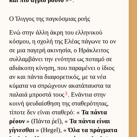
και πιο άγριο βουνό
»
.
Ο Ίλιγγος της παγκόσμιας ροής
Ενώ στην άλλη άκρη του ελ­ληνικού
κόσμου, η σχολή της Ελέας πάγωνε το ον
σε μια παγερή ακινησία, ο Ηράκλει­τος
συλ­λαμ­βάνει την ενότητα ως ποταμό σε
αδιάκοπη κίνηση, που παραμένει ο ίδιος
αν και πάντα δια­φορετικός, με τα νέα
κύματα να σπρώχνουν ακατάπαυ­στα τα
3
παλαιά μπροστά τους
. Ενάντια στην
κοινή ψευ­δαί­σθηση της σταθερότητας,
τίποτε δεν εί­ναι σταθερό: «
Τα πάντα
ρέουν
» (Πάντα ῥεῖ), «
Τα πάντα εί­ναι
γίγνεσθαι
» (Hegel), «
Όλα τα πράγ­ματα