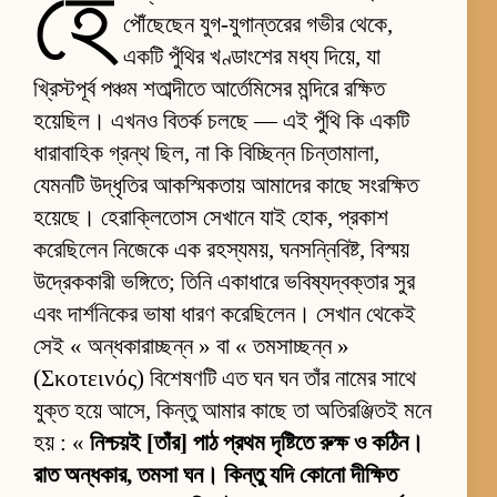
হে
পৌঁছেছেন যুগ-যুগান্তরের গভীর থেকে,
একটি পুঁথির খণ্ডাংশের মধ্য দিয়ে, যা
খ্রিস্টপূর্ব পঞ্চম শতাব্দীতে আর্তেমিসের মন্দিরে রক্ষিত
হয়েছিল। এখনও বিতর্ক চলছে — এই পুঁথি কি একটি
ধারাবাহিক গ্রন্থ ছিল, না কি বিচ্ছিন্ন চিন্তামালা,
যেমনটি উদ্ধৃতির আকস্মিকতায় আমাদের কাছে সংরক্ষিত
হয়েছে। হেরাক্লিতোস সেখানে যাই হোক, প্রকাশ
করেছিলেন নিজেকে এক রহস্যময়, ঘনসন্নিবিষ্ট, বিস্ময়
উদ্রেককারী ভঙ্গিতে; তিনি একাধারে ভবিষ্যদ্বক্তার সুর
এবং দার্শনিকের ভাষা ধারণ করেছিলেন। সেখান থেকেই
সেই « অন্ধকারাচ্ছন্ন » বা « তমসাচ্ছন্ন »
(Σκοτεινός) বিশেষণটি এত ঘন ঘন তাঁর নামের সাথে
যুক্ত হয়ে আসে, কিন্তু আমার কাছে তা অতিরঞ্জিতই মনে
হয় : «
নিশ্চয়ই [তাঁর] পাঠ প্রথম দৃষ্টিতে রুক্ষ ও কঠিন।
রাত অন্ধকার, তমসা ঘন। কিন্তু যদি কোনো দীক্ষিত