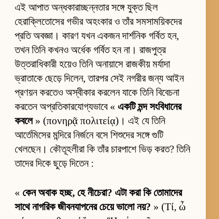
এই আপাত অন্ধকারাচ্ছন্নতার সঙ্গে যুক্ত ছিল
হেরাক্লিতোসের গভীর অহংকার ও তাঁর সমসাময়িকদের
প্রতি অবজ্ঞা। কারণ যখন একজন দার্শনিক গর্বিত হন,
তখন তিনি কখনও অর্ধেক গর্বিত হন না। রাজপুত্র
উত্তরাধিকারী হয়েও তিনি অনায়াসে রাজকীয় মর্যাদা
ভ্রাতাকে ছেড়ে দিলেন, তারপর সেই নগরীর জন্য আইন
প্রণয়ন করতেও অস্বীকার করলেন যাকে তিনি বিবেচনা
করতেন অপ্রতিকারযোগ্যভাবে «
একটি মন্দ সংবিধানের
কবলে
» (πονηρᾷ πολιτείᾳ)। এই যে তিনি
আর্তেমিসের মন্দিরে নির্জনে বসে শিশুদের সঙ্গে গুটি
খেলছেন। কৌতূহলীরা কি তাঁর চারপাশে ভিড় করত? তিনি
তাদের দিকে ছুড়ে দিতেন :
«
কেন অবাক হচ্ছ, হে নীচেরা? এটা করা কি তোমাদের
সাথে নাগরিক জীবনযাপনের চেয়ে ভালো নয়?
» (Τί, ὦ