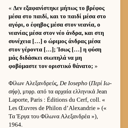
«
Δεν εξαφανίστηκε μήπως το βρέφος
μέσα στο παι­δί, και το παιδί μέσα στο
αγόρι, ο έφηβος μέσα στον νεανία, ο
νεανίας μέσα στον νέο άν­δρα, και στη
συνέχεια […] ο ώριμος άν­δρας μέσα
στον γέροντα […]; Ίσως […] η φύση
μάς διδάσκει σιω­πηλά να μη
φοβόμαστε τον οριστικό θάνατο;
»
Φίλων Αλεξαν­δρεύς,
De Iosepho
(
Περί Ιω­
σήφ
), μτ­φρ. από τα αρ­χαία ελ­ληνικά Jean
Laporte, Paris : Éditions du Cerf, coll. «
Les Œuvres de Philon d’Alexandrie » («
Τα Έργα του Φίλωνα Αλεξαν­δρέα »),
1964.