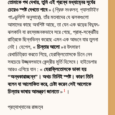
তোমাকে পথ দেখায়, তুমি এই গ্রন্থে মধ্যাহ্নের সূর্যের
চেয়েও স্পষ্ট দেখতে পাবে
» (
গ্রিক সংকলন, প্যালাটাইন
পাণ্ডুলিপি অনুসারে
). তাঁর মতবাদের যে ঝলকগুলো
আমাদের কাছে অবশিষ্ট আছে, তা যেন এক ঝড়ের বিদ্যুৎ-
ঝলকানি যা রহস্যজনকভাবে সরে গেছে, প্রাক্-সক্রেটীয়
রাত্রিকে ছিন্নভিন্ন করেছে এমন এক আগুনে যার তুলনা
নেই। হেগেল, «
চিন্তার আলো
»র উৎসারণ
রেখাচিত্রিত করতে গিয়ে, হেরাক্লিতোসকে চিনে নেন
সবচেয়ে উজ্জ্বলভাবে কেন্দ্রীয় মূর্তি হিসেবে। হাইডেগার
আরও এগিয়ে যান : «
হেরাক্লিতোসকে ডাকা হয়
“অন্ধকারাচ্ছন্ন”। অথচ তিনিই স্পষ্ট। কারণ তিনি
বলেন যা আলোকিত করে, চেষ্টা করেন সেই আলোকে
1
চিন্তার ভাষায় আমন্ত্রণ জানাতে
»
।
প্রত্যাখ্যানের রাজত্ব