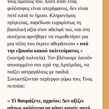
τους ομοί­ους του. Διότι όταν ένας
φιλόσοφος εί­ναι υπερήφανος, δεν εί­ναι
ποτέ κατά το ήμισυ. Κληρονόμος
πρίγκιπας, παρέδωσε ευ­χαρίστως τη
βασιλική αξία στον αδελφό του, και στη
συνέχεια αρ­νήθηκε να νομοθετήσει για
μια πόλη που έκρινε αθεράπευτα «
υπό
την εξου­σία κακού πολιτεύ­ματος
»
(πονηρᾷ πολιτεί­ᾳ). Τον βλέπουμε λοι­πόν
αποσυρ­μένο στο ιερό της Αρ­τέμιδος, να
παί­ζει αστραγάλους με παι­διά.
Συνωστίζονταν περίερ­γοι γύρω του; Τους
πετού­σε:
«
Τί θαυ­μάζετε, αχρεί­οι; Δεν αξίζει
μήπως καλύτερα να κάνει κανείς αυτό