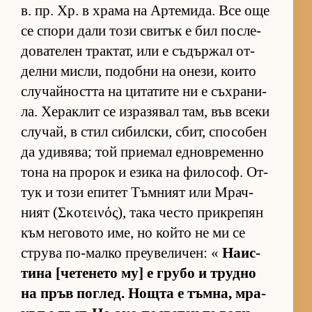
в. пр. Хр. в храма на Ар­те­ми­да. Все още
се спори дали този сви­тък е бил пос­ле­
до­ва­те­лен трак­тат, или е съ­дър­жал от­
делни мис­ли, по­добни на оне­зи, ко­ито
слу­чай­ността на ци­та­тите ни е съх­ра­ни­
ла. Хе­рак­лит се из­ра­зя­вал там, във всеки
слу­чай, в стил си­бил­с­ки, сбит, спо­со­бен
да уди­вя­ва; той при­е­мал ед­нов­ре­менно
тона на про­рок и езика на фи­ло­соф. От­
тук и този епи­тет Тъм­ният или Мрач­
ният (Σκοτεινός), така често прик­ре­пян
към не­го­вото име, но който не ми се
струва по-малко пре­у­ве­ли­чен: «
На­ис­
тина [че­те­нето му] е грубо и трудно
на пръв пог­лед. Нощта е тъм­на, мра­