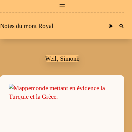
Passer
au
contenu
Notes du mont Royal
Weil‚ Simone