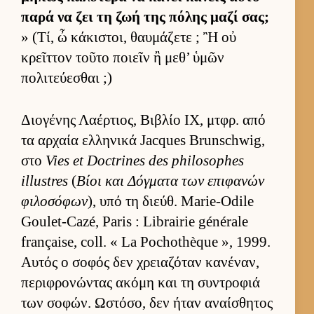
παρά να ζει τη ζωή της πόλης μαζί σας;
» (Τί, ὦ κάκιστοι, θαυ­μάζετε ; Ἢ οὐ
κρεῖτ­τον τοῦτο ποιεῖν ἢ μεθ’ ὑμῶν
πολιτεύ­εσθαι ;)
Διο­γένης Λαέρ­τιος, Βιβλίο IX, μτ­φρ. από
τα αρ­χαία ελ­ληνικά Jacques Brunschwig,
στο
Vies et Doctrines des philosophes
illustres
(
Βίοι και Δόγ­ματα των επιφανών
φιλοσόφων
), υπό τη διεύθ. Marie-Odile
Goulet-Cazé, Paris : Librairie générale
française, coll. « La Pochothèque », 1999.
Αυ­τός ο σοφός δεν χρεια­ζόταν κανέναν,
περιφρονώντας ακόμη και τη συντροφιά
των σοφών. Ωστόσο, δεν ήταν αναί­σθητος