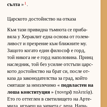
1
сълта
»
.
Царското достойнство на отказа
Към тази при­видна тъм­нота се при­ба­
вяла у Хе­рак­лит една ос­нова от го­лем­
ли­вост и през­ре­ние към ближ­ните му.
За­щото ко­гато един фи­ло­соф е горд,
той ни­кога не е горд на­по­ло­ви­на. Принц
нас­лед­ник, той без уси­лие от­с­тъпи цар­с­
кото дос­тойн­с­тво на брат си, после от­
каза да за­ко­но­да­тел­с­тва за град, който
смя­таше за не­из­ле­чимо «
под­в­лас­тен на
лоша кон­с­ти­ту­ция
» (πονηρᾷ πολιτείᾳ).
Ето го от­тег­лен в све­ти­ли­щето на Ар­те­
ми­да, иг­раещ на зар­чета с де­ца. На­пи­