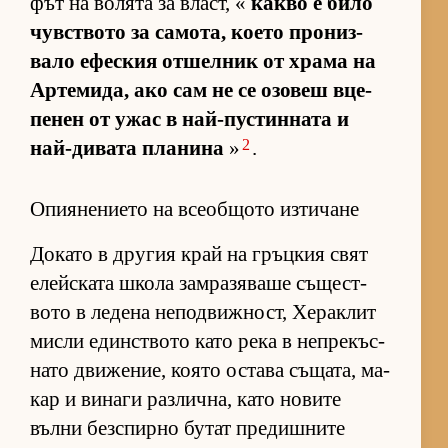
фът на во­лята за власт, «
какво е било
чув­с­т­вото за са­мо­та, ко­ето про­низ­
вало ефес­кия от­шел­ник от храма на
Ар­те­ми­да, ако сам не се озо­веш вце­
пе­нен от ужас в най-пус­тин­ната и
2
най-ди­вата пла­нина
»
.
Опиянението на всеобщото изтичане
До­като в дру­гия край на гръц­кия свят
елейс­ката школа зам­ра­зя­ваше съ­щес­т­
вото в ле­дена не­под­виж­ност, Хе­рак­лит
мисли един­с­т­вото като река в неп­ре­къс­
нато дви­же­ние, ко­ято ос­тава съ­ща­та, ма­
кар и ви­наги раз­лич­на, като но­вите
вълни без­спирно бу­тат пре­диш­ните