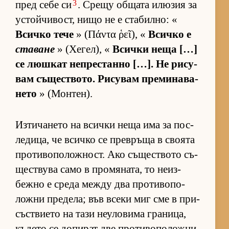
3
пред себе си
. Срещу об­щата илю­зия за
ус­той­чи­вост, нищо не е ста­бил­но: «
Всичко тече
» (Πάντα ῥεῖ), «
Всичко е
ставане
» (Хе­гел), «
Всички неща […]
се люш­кат неп­рес­танно […]. Не ри­су­
вам съ­щес­т­во­то. Ри­су­вам пре­ми­на­ва­
нето
» (Мон­тен).
Из­ти­ча­нето на всички неща има за пос­
ле­ди­ца, че всичко се прев­ръща в сво­ята
про­ти­во­по­лож­ност. Ако съ­щес­т­вото съ­
щес­т­вува само в про­мя­на­та, то не­из­
бежно е среда между два про­ти­во­по­
ложни пре­де­ла; във всеки миг сме в при­
със­т­ви­ето на тази не­у­ло­вима гра­ни­ца,
къ­дето се до­пи­рат две про­ти­во­по­ложни