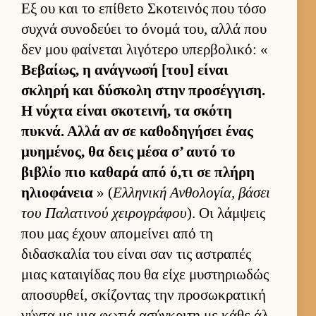
Εξ ου και το επίθετο Σκοτει­νός που τόσο
συχνά συνοδεύει το όνομά του, αλλά που
δεν μου φαί­νεται λιγότερο υπερ­βολικό: «
Βεβαί­ως, η ανάγνωσή [του] εί­ναι
σκληρή και δύσκολη στην προσέγ­γιση.
Η νύχτα εί­ναι σκοτει­νή, τα σκότη
πυκνά. Αλλά αν σε καθοδηγήσει ένας
μυημένος, θα δεις μέσα σ’ αυτό το
βιβλίο πιο καθαρά από ό,τι σε πλήρη
ηλιο­φάνεια
» (
Ελ­ληνική Αν­θολογία, βάσει
του Παλατινού χει­ρογράφου
). Οι λάμ­ψεις
που μας έχουν απομεί­νει από τη
διδασκαλία του εί­ναι σαν τις αστραπές
μιας καται­γίδας που θα είχε μυστηριω­δώς
αποσυρ­θεί, σκίζοντας την προσωκρατική
νύχτα με μια φωτιά ασύγκριτη με κάθε άλ­