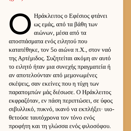
Ο
Ηράκλει­τος ο Εφέσιος φτάνει
ως εμάς, από τα βάθη των
αιώνων, μέσα από τα
αποσπάσματα ενός ει­λητού που
κατατέθηκε, τον 5ο αιώνα π.Χ., στον ναό
της Αρ­τέμιδος. Συζητεί­ται ακόμη αν αυτό
το ει­λητό ήταν μια συνεχής πραγ­ματεία ή
αν αποτελού­νταν από μεμονωμένες
σκέψεις, σαν εκεί­νες που η τύχη των
παραπομπών μάς διέσωσε. Ο Ηράκλει­τος
εκ­φραζόταν, εν πάση περιπτώσει, σε ύφος
σιβυλ­λικό, πυκνό, ικανό να εκ­πλήξει· υιο­
θετούσε ταυ­τόχρονα τον τόνο ενός
προφήτη και τη γλώσσα ενός φιλοσόφου.