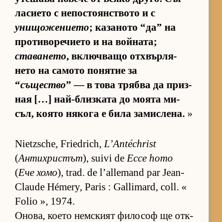
ла­си­ето с не­пос­то­ян­с­т­вото и с
унищожението
; ка­за­ното “да” на
про­ти­во­ре­чи­ето и на вой­на­та;
ставането
, включ­ващо от­х­вър­ля­
нето на са­мото по­ня­тие за
“
същество
” — в това трябва да приз­
ная […] най-близ­ката до мо­ята ми­
съл, ко­ято ня­кога е била за­мис­ле­на.
»
Nietzsche, Friedrich,
L’Antéchrist
(
Антихристът
), suivi de
Ecce homo
(
Ече хомо
), trad. de l’allemand par Jean-
Claude Hémery, Paris : Gallimard, coll. «
Folio », 1974.
Оно­ва, ко­ето нем­с­кият фи­ло­соф ще от­к­