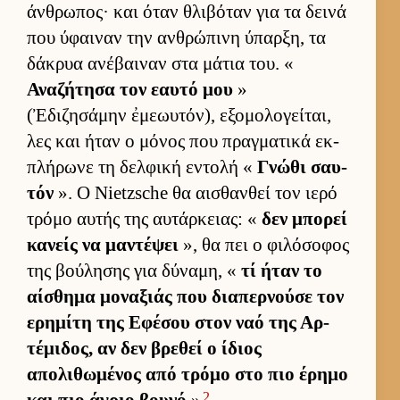
άν­θρωπος· και όταν θλιβόταν για τα δεινά
που ύφαι­ναν την αν­θρώπινη ύπαρ­ξη, τα
δάκρυα ανέβαι­ναν στα μάτια του. «
Αναζήτησα τον εαυτό μου
»
(Ἐδιζησάμην ἐμεωυτόν), εξομολογεί­ται,
λες και ήταν ο μόνος που πραγ­ματικά εκ­
πλήρωνε τη δελ­φική εντολή «
Γνώθι σαυ­
τόν
». Ο Nietzsche θα αι­σθαν­θεί τον ιερό
τρόμο αυ­τής της αυ­τάρ­κειας: «
δεν μπορεί
κανείς να μαντέψει
», θα πει ο φιλόσοφος
της βού­λησης για δύναμη, «
τί ήταν το
αί­σθημα μοναξιάς που δια­περ­νούσε τον
ερημίτη της Εφέσου στον ναό της Αρ­
τέμιδος, αν δεν βρεθεί ο ίδιος
απολιθωμένος από τρόμο στο πιο έρημο
2