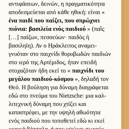
αντιφάσεων, δει­νών, η πραγ­ματικότητα
αποδεσμεύ­εται από κάθε ηθική: εί­ναι «
ένα παιδί που παί­ζει, που σπρώχνει
πιόνια: βασιλεία ενός παι­διού
» (παῖς
[…] παί­ζων, πεσ­σεύ­ων· παι­δὸς ἡ
βασιληίη). Αν ο Ηράκλει­τος αναμει­
γνυόταν στο παι­χνίδι θορυβωδών παι­διών
στο ιερό της Αρ­τέμιδος, ήταν επειδή
στοχαζόταν ήδη εκεί το «
παι­χνίδι του
μεγάλου παι­διού-κόσμου
», δηλαδή τον
Θεό. Η βού­ληση για δύναμη δια­γράφεται
εδώ στο πνεύμα του Nietzsche: μια καλ­
λιτεχνική δύναμη που χτίζει και
καταστρέφει, με την υψηλή αθωότητα
ενός παι­διού που τοποθετεί εδώ κι εκεί
μερικά βότσαλα, ή που υψώνει σωρούς