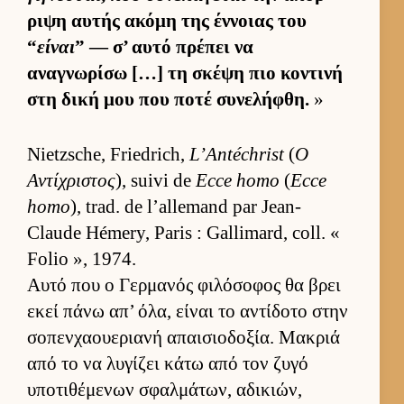
ριψη αυ­τής ακόμη της έν­νοιας του
“
είναι
” — σ’ αυτό πρέπει να
αναγνωρίσω […] τη σκέψη πιο κοντινή
στη δική μου που ποτέ συνελήφθη.
»
Nietzsche, Friedrich,
L’Antéchrist
(
Ο
Αντίχριστος
), suivi de
Ecce homo
(
Ecce
homo
), trad. de l’allemand par Jean-
Claude Hémery, Paris : Gallimard, coll. «
Folio », 1974.
Αυτό που ο Γερ­μανός φιλόσοφος θα βρει
εκεί πάνω απ’ όλα, εί­ναι το αντίδοτο στην
σοπεν­χαου­εριανή απαι­σιο­δοξία. Μακριά
από το να λυγίζει κάτω από τον ζυγό
υποτιθέμενων σφαλ­μάτων, αδικιών,