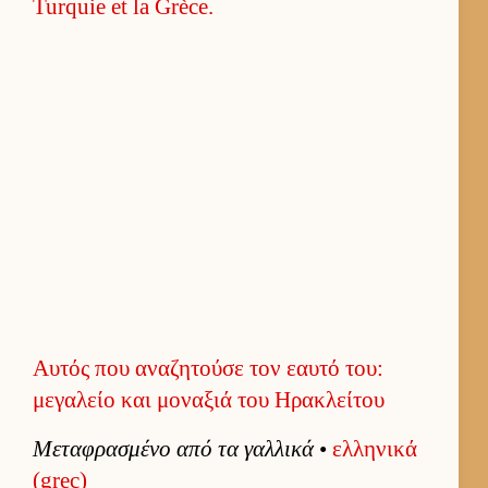
Αυτός που αναζητούσε τον εαυτό του:
μεγαλείο και μοναξιά του Ηρακλείτου
Μεταφρασμένο από τα γαλ­λικά
•
ελ­ληνικά
(grec)