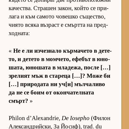
ка­чес­т­ва. Стра­шен за­кон, който се при­
лага и към са­мото чо­вешко съ­щес­т­во,
чи­ято всяка въз­раст е смъртта на пред­
ход­на­та:
«
Не е ли из­чез­нало кър­ма­чето в де­те­
то, и де­тето в мом­че­то, ефе­бът в юно­
ша­та, юно­шата в мла­де­жа, после […]
зре­лият мъж в ста­реца […]? Може би
[…] при­ро­дата ни уч­[и] мъл­ча­ливо
да не се боим от окон­ча­тел­ната
смърт?
»
Philon d’Alexandrie,
De Iosepho
(Фи­лон
Алек­сан­д­рийс­ки, За Йо­сиф), trad. du