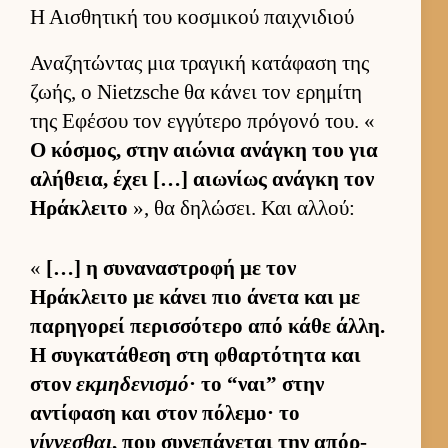
Η Αισθητική του κοσμικού παιχνιδιού
Αναζητώντας μια τραγική κατάφαση της
ζωής, ο Nietzsche θα κάνει τον ερημίτη
της Εφέσου τον εγ­γύτερο πρόγονό του. «
Ο κόσμος, στην αιώνια ανάγκη του για
αλήθεια, έχει […] αιω­νίως ανάγκη τον
Ηράκλειτο
», θα δηλώσει. Και αλ­λού:
«
[…] η συναναστροφή με τον
Ηράκλειτο με κάνει πιο άνετα και με
παρηγορεί περισ­σότερο από κάθε άλ­λη.
Η συγκατάθεση στη φθαρ­τότητα και
στον
εκμηδενισμό
· το “ναι” στην
αντίφαση και στον πόλεμο· το
γίγνεσθαι
, που συνεπάγεται την απόρ­