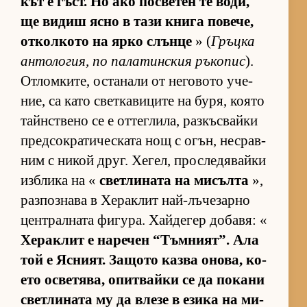
кът е гъст. Но ако пос­ве­тен те во­ди,
ще ви­диш ясно в тази книга по­ве­че,
от­кол­кото на ярко слънце
» (
Гръцка
ан­то­ло­гия, по па­ла­тин­с­кия ръ­ко­пис
).
От­лом­ки­те, ос­та­нали от не­го­вото уче­
ние, са като свет­ка­ви­ците на бу­ря, ко­ято
тайн­с­т­вено се е от­тег­ли­ла, раз­къс­вайки
пред­сок­ра­ти­чес­ката нощ с огън, нес­рав­
ним с ни­кой друг. Хе­гел, прос­ле­дя­вайки
из­б­лика на «
свет­ли­ната на ми­сълта
»,
раз­поз­нава в Хе­рак­лит най-лъ­че­зарно
цен­т­рал­ната фи­гу­ра. Хай­де­гер до­ба­вя: «
Хе­рак­лит е на­ре­чен “Тъм­ни­ят”. Ала
той е Яс­ни­ят. За­щото казва оно­ва, ко­
ето ос­ве­тя­ва, опит­вайки се да по­кани
свет­ли­ната му да влезе в езика на ми­