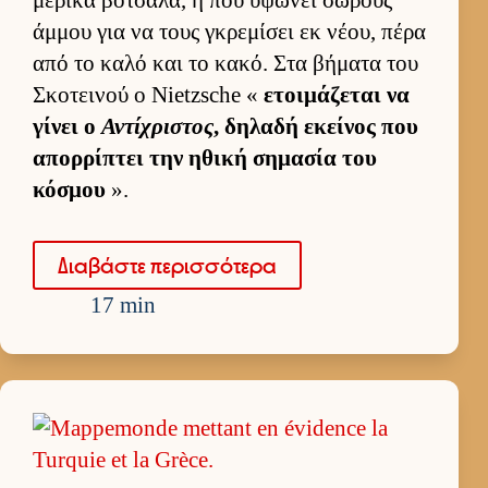
άμ­μου για να τους γκρεμίσει εκ νέου, πέρα
από το καλό και το κακό. Στα βήματα του
Σκοτει­νού ο Nietzsche «
ετοι­μάζεται να
γίνει ο
Αντίχριστος
, δηλαδή εκεί­νος που
απορ­ρίπτει την ηθική σημασία του
κόσμου
».
Δια­βάστε περισ­σότερα
17 min