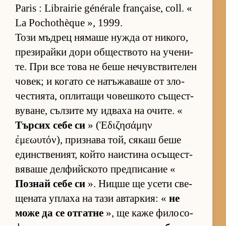
Paris : Librairie générale française, coll. «
La Pochothèque », 1999.
Този мъд­рец ня­маше нужда от ни­ко­го,
пре­зи­райки дори об­щес­т­вото на уче­ни­
те. При все това не беше не­чув­с­т­ви­те­лен
чо­век; и ко­гато се на­тъ­жа­ваше от зло­
чес­ти­я­та, оп­ли­тащи чо­веш­кото съ­щес­т­
ву­ва­не, съл­зите му ид­ваха на очи­те. «
Тър­сих себе си
» (Ἐδιζησάμην
ἐμεωυτόν), приз­нава той, ся­каш беше
един­с­т­ве­ни­ят, който на­ис­тина осъ­щес­т­
вя­ваше дел­фийс­кото пред­пи­са­ние «
Поз­най себе си
». Ницше ще усети све­
ще­ната уп­лаха на тази ав­тар­кия: «
не
може да се от­гатне
», ще каже фи­ло­со­