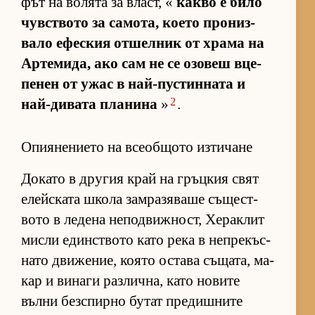
фът на во­лята за власт, «
какво е било
чув­с­т­вото за са­мо­та, ко­ето про­низ­
вало ефес­кия от­шел­ник от храма на
Ар­те­ми­да, ако сам не се озо­веш вце­
пе­нен от ужас в най-пус­тин­ната и
2
най-ди­вата пла­нина
»
.
Опиянението на всеобщото изтичане
До­като в дру­гия край на гръц­кия свят
елейс­ката школа зам­ра­зя­ваше съ­щес­т­
вото в ле­дена не­под­виж­ност, Хе­рак­лит
мисли един­с­т­вото като река в неп­ре­къс­
нато дви­же­ние, ко­ято ос­тава съ­ща­та, ма­
кар и ви­наги раз­лич­на, като но­вите
вълни без­спирно бу­тат пре­диш­ните