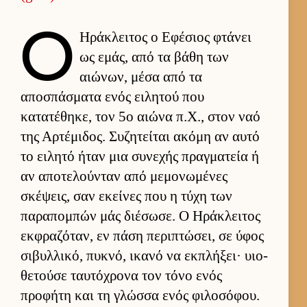
Ο
Ηράκλει­τος ο Εφέσιος φτάνει
ως εμάς, από τα βάθη των
αιώνων, μέσα από τα
αποσπάσματα ενός ει­λητού που
κατατέθηκε, τον 5ο αιώνα π.Χ., στον ναό
της Αρ­τέμιδος. Συζητεί­ται ακόμη αν αυτό
το ει­λητό ήταν μια συνεχής πραγ­ματεία ή
αν αποτελού­νταν από μεμονωμένες
σκέψεις, σαν εκεί­νες που η τύχη των
παραπομπών μάς διέσωσε. Ο Ηράκλει­τος
εκ­φραζόταν, εν πάση περιπτώσει, σε ύφος
σιβυλ­λικό, πυκνό, ικανό να εκ­πλήξει· υιο­
θετούσε ταυ­τόχρονα τον τόνο ενός
προφήτη και τη γλώσσα ενός φιλοσόφου.