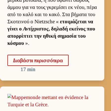
άμ­μου για να τους γκρεμίσει εκ νέου, πέρα
από το καλό και το κακό. Στα βήματα του
Σκοτει­νού ο Nietzsche «
ετοι­μάζεται να
γίνει ο
Αντίχριστος
, δηλαδή εκεί­νος που
απορ­ρίπτει την ηθική σημασία του
κόσμου
».
Δια­βάστε περισ­σότερα
17 min