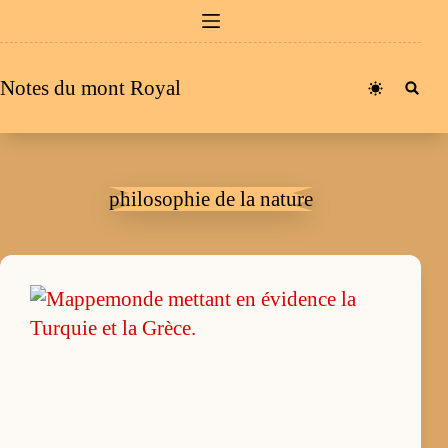
Passer
au
contenu
Notes du mont Royal
philosophie de la nature