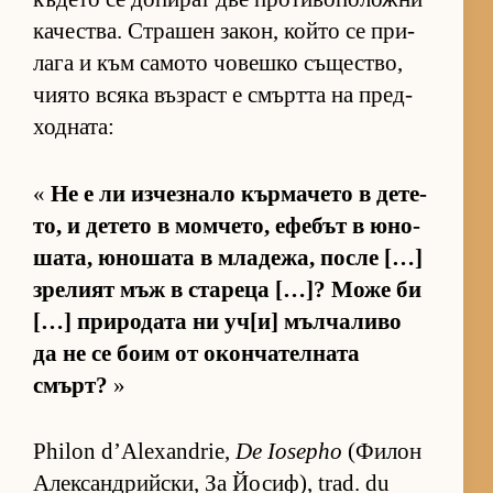
ка­чес­т­ва. Стра­шен за­кон, който се при­
лага и към са­мото чо­вешко съ­щес­т­во,
чи­ято всяка въз­раст е смъртта на пред­
ход­на­та:
«
Не е ли из­чез­нало кър­ма­чето в де­те­
то, и де­тето в мом­че­то, ефе­бът в юно­
ша­та, юно­шата в мла­де­жа, после […]
зре­лият мъж в ста­реца […]? Може би
[…] при­ро­дата ни уч­[и] мъл­ча­ливо
да не се боим от окон­ча­тел­ната
смърт?
»
Philon d’Alexandrie,
De Iosepho
(Фи­лон
Алек­сан­д­рийс­ки, За Йо­сиф), trad. du