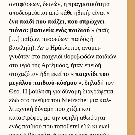
αντιφάσεων, δει­νών, η πραγ­ματικότητα
αποδεσμεύ­εται από κάθε ηθική: εί­ναι «
ένα παιδί που παί­ζει, που σπρώχνει
πιόνια: βασιλεία ενός παι­διού
» (παῖς
[…] παί­ζων, πεσ­σεύ­ων· παι­δὸς ἡ
βασιληίη). Αν ο Ηράκλει­τος αναμει­
γνυόταν στο παι­χνίδι θορυβωδών παι­διών
στο ιερό της Αρ­τέμιδος, ήταν επειδή
στοχαζόταν ήδη εκεί το «
παι­χνίδι του
μεγάλου παι­διού-κόσμου
», δηλαδή τον
Θεό. Η βού­ληση για δύναμη δια­γράφεται
εδώ στο πνεύμα του Nietzsche: μια καλ­
λιτεχνική δύναμη που χτίζει και
καταστρέφει, με την υψηλή αθωότητα
ενός παι­διού που τοποθετεί εδώ κι εκεί
μερικά βότσαλα, ή που υψώνει σωρούς