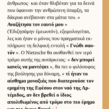
άν­θρωπος· και όταν θλιβόταν για τα δεινά
που ύφαι­ναν την αν­θρώπινη ύπαρ­ξη, τα
δάκρυα ανέβαι­ναν στα μάτια του. «
Αναζήτησα τον εαυτό μου
»
(Ἐδιζησάμην ἐμεωυτόν), εξομολογεί­ται,
λες και ήταν ο μόνος που πραγ­ματικά εκ­
πλήρωνε τη δελ­φική εντολή «
Γνώθι σαυ­
τόν
». Ο Nietzsche θα αι­σθαν­θεί τον ιερό
τρόμο αυ­τής της αυ­τάρ­κειας: «
δεν μπορεί
κανείς να μαντέψει
», θα πει ο φιλόσοφος
της βού­λησης για δύναμη, «
τί ήταν το
αί­σθημα μοναξιάς που δια­περ­νούσε τον
ερημίτη της Εφέσου στον ναό της Αρ­
τέμιδος, αν δεν βρεθεί ο ίδιος
απολιθωμένος από τρόμο στο πιο έρημο
2