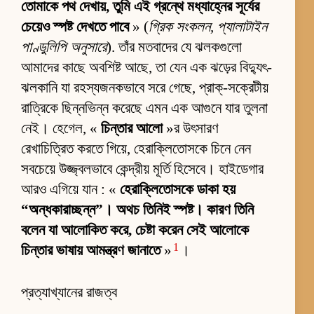
তোমাকে পথ দেখায়, তুমি এই গ্রন্থে মধ্যাহ্নের সূর্যের
চেয়েও স্পষ্ট দেখতে পাবে
» (
গ্রিক সংকলন, প্যালাটাইন
পাণ্ডুলিপি অনুসারে
). তাঁর মতবাদের যে ঝলকগুলো
আমাদের কাছে অবশিষ্ট আছে, তা যেন এক ঝড়ের বিদ্যুৎ-
ঝলকানি যা রহস্যজনকভাবে সরে গেছে, প্রাক্-সক্রেটীয়
রাত্রিকে ছিন্নভিন্ন করেছে এমন এক আগুনে যার তুলনা
নেই। হেগেল, «
চিন্তার আলো
»র উৎসারণ
রেখাচিত্রিত করতে গিয়ে, হেরাক্লিতোসকে চিনে নেন
সবচেয়ে উজ্জ্বলভাবে কেন্দ্রীয় মূর্তি হিসেবে। হাইডেগার
আরও এগিয়ে যান : «
হেরাক্লিতোসকে ডাকা হয়
“অন্ধকারাচ্ছন্ন”। অথচ তিনিই স্পষ্ট। কারণ তিনি
বলেন যা আলোকিত করে, চেষ্টা করেন সেই আলোকে
1
চিন্তার ভাষায় আমন্ত্রণ জানাতে
»
।
প্রত্যাখ্যানের রাজত্ব