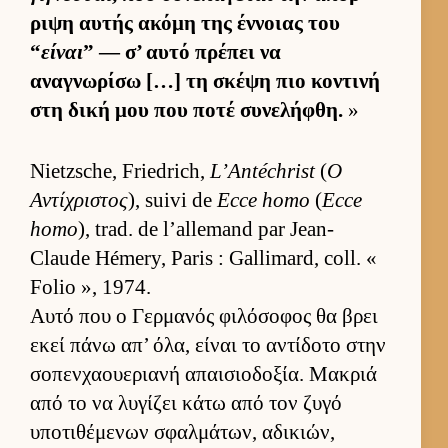
ριψη αυ­τής ακόμη της έν­νοιας του
“
είναι
” — σ’ αυτό πρέπει να
αναγνωρίσω […] τη σκέψη πιο κοντινή
στη δική μου που ποτέ συνελήφθη.
»
Nietzsche, Friedrich,
L’Antéchrist
(
Ο
Αντίχριστος
), suivi de
Ecce homo
(
Ecce
homo
), trad. de l’allemand par Jean-
Claude Hémery, Paris : Gallimard, coll. «
Folio », 1974.
Αυτό που ο Γερ­μανός φιλόσοφος θα βρει
εκεί πάνω απ’ όλα, εί­ναι το αντίδοτο στην
σοπεν­χαου­εριανή απαι­σιο­δοξία. Μακριά
από το να λυγίζει κάτω από τον ζυγό
υποτιθέμενων σφαλ­μάτων, αδικιών,