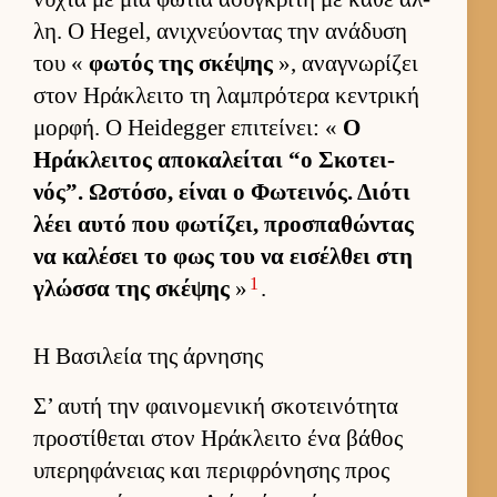
λη. Ο Hegel, ανιχνεύ­οντας την ανάδυση
του «
φωτός της σκέψης
», αναγνωρίζει
στον Ηράκλειτο τη λαμπρότερα κεντρική
μορ­φή. Ο Heidegger επιτεί­νει: «
Ο
Ηράκλει­τος αποκαλεί­ται “ο Σκοτει­
νός”. Ωστόσο, εί­ναι ο Φωτει­νός. Διότι
λέει αυτό που φωτίζει, προσπαθώντας
να καλέσει το φως του να ει­σέλ­θει στη
1
γλώσσα της σκέψης
»
.
Η Βασιλεία της άρνησης
Σ’ αυτή την φαι­νομενική σκοτει­νότητα
προστίθεται στον Ηράκλειτο ένα βάθος
υπερηφάνειας και περιφρόνησης προς