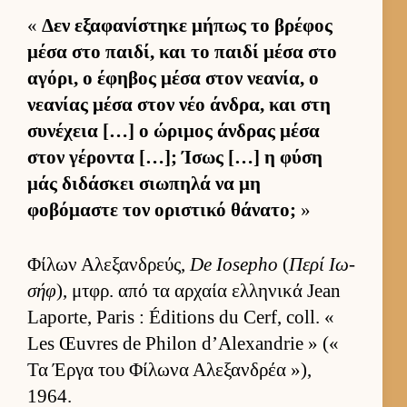
«
Δεν εξαφανίστηκε μήπως το βρέφος
μέσα στο παι­δί, και το παιδί μέσα στο
αγόρι, ο έφηβος μέσα στον νεανία, ο
νεανίας μέσα στον νέο άν­δρα, και στη
συνέχεια […] ο ώριμος άν­δρας μέσα
στον γέροντα […]; Ίσως […] η φύση
μάς διδάσκει σιω­πηλά να μη
φοβόμαστε τον οριστικό θάνατο;
»
Φίλων Αλεξαν­δρεύς,
De Iosepho
(
Περί Ιω­
σήφ
), μτ­φρ. από τα αρ­χαία ελ­ληνικά Jean
Laporte, Paris : Éditions du Cerf, coll. «
Les Œuvres de Philon d’Alexandrie » («
Τα Έργα του Φίλωνα Αλεξαν­δρέα »),
1964.