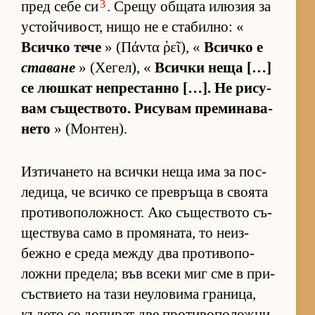
3
пред себе си
. Срещу об­щата илю­зия за
ус­той­чи­вост, нищо не е ста­бил­но: «
Всичко тече
» (Πάντα ῥεῖ), «
Всичко е
ставане
» (Хе­гел), «
Всички неща […]
се люш­кат неп­рес­танно […]. Не ри­су­
вам съ­щес­т­во­то. Ри­су­вам пре­ми­на­ва­
нето
» (Мон­тен).
Из­ти­ча­нето на всички неща има за пос­
ле­ди­ца, че всичко се прев­ръща в сво­ята
про­ти­во­по­лож­ност. Ако съ­щес­т­вото съ­
щес­т­вува само в про­мя­на­та, то не­из­
бежно е среда между два про­ти­во­по­
ложни пре­де­ла; във всеки миг сме в при­
със­т­ви­ето на тази не­у­ло­вима гра­ни­ца,
къ­дето се до­пи­рат две про­ти­во­по­ложни