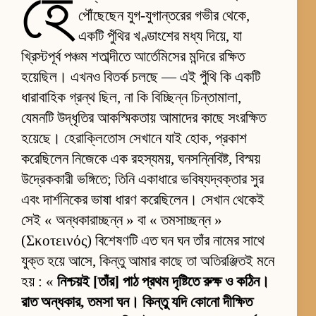
হে
পৌঁছেছেন যুগ-যুগান্তরের গভীর থেকে,
একটি পুঁথির খণ্ডাংশের মধ্য দিয়ে, যা
খ্রিস্টপূর্ব পঞ্চম শতাব্দীতে আর্তেমিসের মন্দিরে রক্ষিত
হয়েছিল। এখনও বিতর্ক চলছে — এই পুঁথি কি একটি
ধারাবাহিক গ্রন্থ ছিল, না কি বিচ্ছিন্ন চিন্তামালা,
যেমনটি উদ্ধৃতির আকস্মিকতায় আমাদের কাছে সংরক্ষিত
হয়েছে। হেরাক্লিতোস সেখানে যাই হোক, প্রকাশ
করেছিলেন নিজেকে এক রহস্যময়, ঘনসন্নিবিষ্ট, বিস্ময়
উদ্রেককারী ভঙ্গিতে; তিনি একাধারে ভবিষ্যদ্বক্তার সুর
এবং দার্শনিকের ভাষা ধারণ করেছিলেন। সেখান থেকেই
সেই « অন্ধকারাচ্ছন্ন » বা « তমসাচ্ছন্ন »
(Σκοτεινός) বিশেষণটি এত ঘন ঘন তাঁর নামের সাথে
যুক্ত হয়ে আসে, কিন্তু আমার কাছে তা অতিরঞ্জিতই মনে
হয় : «
নিশ্চয়ই [তাঁর] পাঠ প্রথম দৃষ্টিতে রুক্ষ ও কঠিন।
রাত অন্ধকার, তমসা ঘন। কিন্তু যদি কোনো দীক্ষিত