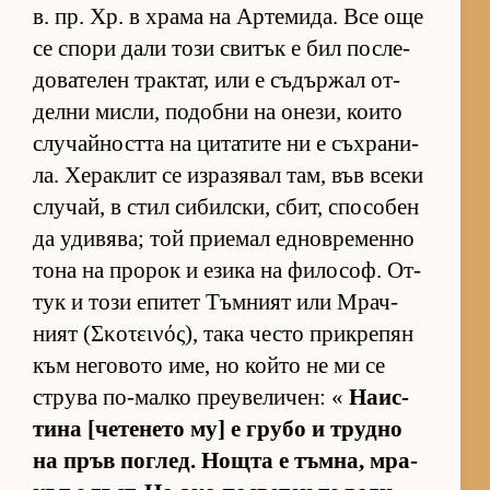
в. пр. Хр. в храма на Ар­те­ми­да. Все още
се спори дали този сви­тък е бил пос­ле­
до­ва­те­лен трак­тат, или е съ­дър­жал от­
делни мис­ли, по­добни на оне­зи, ко­ито
слу­чай­ността на ци­та­тите ни е съх­ра­ни­
ла. Хе­рак­лит се из­ра­зя­вал там, във всеки
слу­чай, в стил си­бил­с­ки, сбит, спо­со­бен
да уди­вя­ва; той при­е­мал ед­нов­ре­менно
тона на про­рок и езика на фи­ло­соф. От­
тук и този епи­тет Тъм­ният или Мрач­
ният (Σκοτεινός), така често прик­ре­пян
към не­го­вото име, но който не ми се
струва по-малко пре­у­ве­ли­чен: «
На­ис­
тина [че­те­нето му] е грубо и трудно
на пръв пог­лед. Нощта е тъм­на, мра­