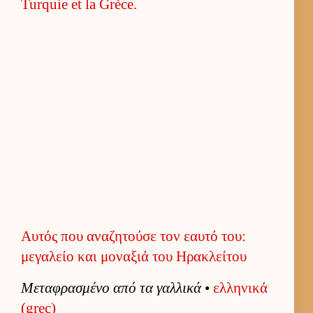
Αυτός που αναζητούσε τον εαυτό του:
μεγαλείο και μοναξιά του Ηρακλείτου
Μεταφρασμένο από τα γαλ­λικά
•
ελ­ληνικά
(grec)