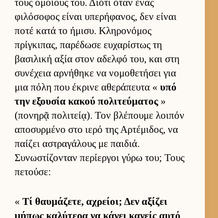
τους ομοί­ους του. Διότι όταν ένας
φιλόσοφος εί­ναι υπερήφανος, δεν εί­ναι
ποτέ κατά το ήμισυ. Κληρονόμος
πρίγκιπας, παρέδωσε ευ­χαρίστως τη
βασιλική αξία στον αδελφό του, και στη
συνέχεια αρ­νήθηκε να νομοθετήσει για
μια πόλη που έκρινε αθεράπευτα «
υπό
την εξου­σία κακού πολιτεύ­ματος
»
(πονηρᾷ πολιτεί­ᾳ). Τον βλέπουμε λοι­πόν
αποσυρ­μένο στο ιερό της Αρ­τέμιδος, να
παί­ζει αστραγάλους με παι­διά.
Συνωστίζονταν περίερ­γοι γύρω του; Τους
πετού­σε:
«
Τί θαυ­μάζετε, αχρεί­οι; Δεν αξίζει
μήπως καλύτερα να κάνει κανείς αυτό