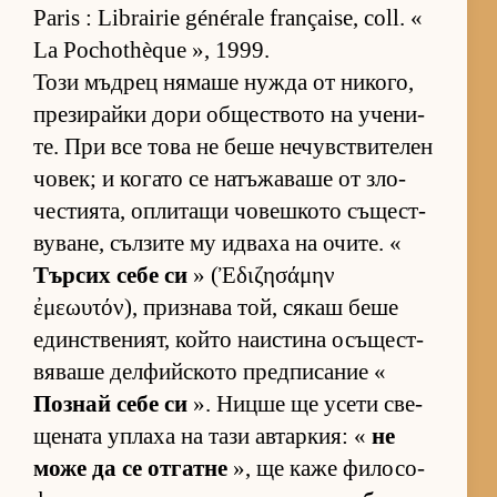
Paris : Librairie générale française, coll. «
La Pochothèque », 1999.
Този мъд­рец ня­маше нужда от ни­ко­го,
пре­зи­райки дори об­щес­т­вото на уче­ни­
те. При все това не беше не­чув­с­т­ви­те­лен
чо­век; и ко­гато се на­тъ­жа­ваше от зло­
чес­ти­я­та, оп­ли­тащи чо­веш­кото съ­щес­т­
ву­ва­не, съл­зите му ид­ваха на очи­те. «
Тър­сих себе си
» (Ἐδιζησάμην
ἐμεωυτόν), приз­нава той, ся­каш беше
един­с­т­ве­ни­ят, който на­ис­тина осъ­щес­т­
вя­ваше дел­фийс­кото пред­пи­са­ние «
Поз­най себе си
». Ницше ще усети све­
ще­ната уп­лаха на тази ав­тар­кия: «
не
може да се от­гатне
», ще каже фи­ло­со­