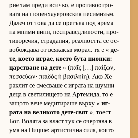
рие там преди всич­ко, е про­ти­во­от­ро­
вата на шо­пен­ха­уе­ров­с­кия пе­си­ми­зъм.
Да­леч от това да се пре­гъва под ярема
на мними ви­ни, нес­п­ра­вед­ли­вос­ти, про­
ти­во­ре­чия, стра­да­ния, ре­ал­ността се ос­
во­бож­дава от вся­ка­къв мо­рал: тя е «
де­
те, ко­ето иг­рае, ко­ето бута пи­он­ки:
цар­с­т­ване на дете
» (παῖς […] παίζων,
πεσσεύων· παιδὸς ἡ βασιληίη). Ако Хе­
рак­лит се смес­ваше с иг­рата на шумни
деца в све­ти­ли­щето на Ар­те­ми­да, то е
за­щото вече ме­ди­ти­раше върху «
иг­
рата на ве­ли­кото де­те-свят
», то­ест
Бог. Во­лята за власт тук се очер­тава в
ума на Ниц­ше: ар­тис­тична си­ла, ко­ято