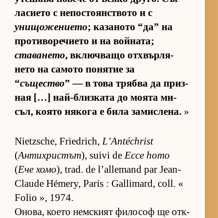
ла­си­ето с не­пос­то­ян­с­т­вото и с
унищожението
; ка­за­ното “да” на
про­ти­во­ре­чи­ето и на вой­на­та;
ставането
, включ­ващо от­х­вър­ля­
нето на са­мото по­ня­тие за
“
същество
” — в това трябва да приз­
ная […] най-близ­ката до мо­ята ми­
съл, ко­ято ня­кога е била за­мис­ле­на.
»
Nietzsche, Friedrich,
L’Antéchrist
(
Антихристът
), suivi de
Ecce homo
(
Ече хомо
), trad. de l’allemand par Jean-
Claude Hémery, Paris : Gallimard, coll. «
Folio », 1974.
Оно­ва, ко­ето нем­с­кият фи­ло­соф ще от­к­