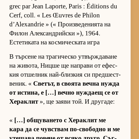
grec par Jean Laporte, Paris : Éditions du
Cerf, coll. « Les Œuvres de Philon
d’Alexandrie » (« Про­из­ве­де­ни­ята на
Фи­лон Алек­сан­д­рийски »), 1964.
Естетиката на космическата игра
В тър­сене на тра­ги­ческо ут­вър­ж­да­ване
на жи­во­та, Ницше ще нап­рави от ефес­
кия от­шел­ник най-близ­кия си пред­шес­т­
ве­ник. «
Све­тът, в сво­ята вечна нужда
от ис­ти­на, е […] вечно нуж­даещ се от
Хе­рак­лит
», ще за­яви той. И дру­га­де:
«
[…] об­щу­ва­нето с Хе­рак­лит ме
кара да се чув­с­т­вам по-сво­бодно и ме
уте­шава по­вече от всяко дру­го. Съг­