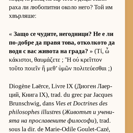
раха ли лю­бо­питни около не­го? Той им
хвър­ля­ше:
«
Защо се чу­ди­те, не­год­ни­ци? Не е ли
по-добре да правя то­ва, от­кол­кото да
водя с вас жи­вота на гра­да?
» (Τί, ὦ
κάκιστοι, θαυμάζετε ; Ἢ οὐ κρεῖττον
τοῦτο ποιεῖν ἢ μεθ’ ὑμῶν πολιτεύεσθαι ;)
Diogène Laërce, Livre IX (Ди­о­ген Ла­ер­
ций, Книга IX), trad. du grec par Jacques
Brunschwig, dans
Vies et Doctrines des
philosophes illustres
(
Жи­во­тът и уче­ни­
ята на прос­ла­ве­ните фи­ло­софи
), trad.
sous la dir. de Marie-Odile Goulet-Cazé,