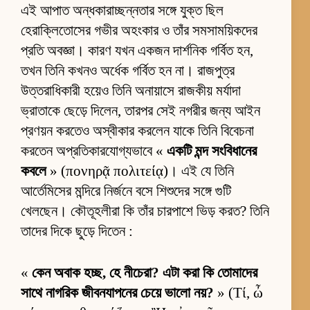
এই আপাত অন্ধকারাচ্ছন্নতার সঙ্গে যুক্ত ছিল
হেরাক্লিতোসের গভীর অহংকার ও তাঁর সমসাময়িকদের
প্রতি অবজ্ঞা। কারণ যখন একজন দার্শনিক গর্বিত হন,
তখন তিনি কখনও অর্ধেক গর্বিত হন না। রাজপুত্র
উত্তরাধিকারী হয়েও তিনি অনায়াসে রাজকীয় মর্যাদা
ভ্রাতাকে ছেড়ে দিলেন, তারপর সেই নগরীর জন্য আইন
প্রণয়ন করতেও অস্বীকার করলেন যাকে তিনি বিবেচনা
করতেন অপ্রতিকারযোগ্যভাবে «
একটি মন্দ সংবিধানের
কবলে
» (πονηρᾷ πολιτείᾳ)। এই যে তিনি
আর্তেমিসের মন্দিরে নির্জনে বসে শিশুদের সঙ্গে গুটি
খেলছেন। কৌতূহলীরা কি তাঁর চারপাশে ভিড় করত? তিনি
তাদের দিকে ছুড়ে দিতেন :
«
কেন অবাক হচ্ছ, হে নীচেরা? এটা করা কি তোমাদের
সাথে নাগরিক জীবনযাপনের চেয়ে ভালো নয়?
» (Τί, ὦ