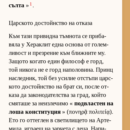
1
сълта
»
.
Царското достойнство на отказа
Към тази при­видна тъм­нота се при­ба­
вяла у Хе­рак­лит една ос­нова от го­лем­
ли­вост и през­ре­ние към ближ­ните му.
За­щото ко­гато един фи­ло­соф е горд,
той ни­кога не е горд на­по­ло­ви­на. Принц
нас­лед­ник, той без уси­лие от­с­тъпи цар­с­
кото дос­тойн­с­тво на брат си, после от­
каза да за­ко­но­да­тел­с­тва за град, който
смя­таше за не­из­ле­чимо «
под­в­лас­тен на
лоша кон­с­ти­ту­ция
» (πονηρᾷ πολιτείᾳ).
Ето го от­тег­лен в све­ти­ли­щето на Ар­те­
ми­да, иг­раещ на зар­чета с де­ца. На­пи­