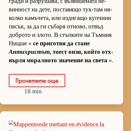
гради и раз­ру­ша­ва, с въз­ви­ше­ната не­
вин­ност на де­те, пос­та­вящо тук-там ня­
колко ка­мъ­че­та, или из­ди­гащо куп­чини
пя­сък, за да ги съ­баря от­но­во, от­въд
доб­рото и зло­то. В стъп­ките на Тъм­ния
Ницше «
се при­готвя да стане
Антихристът
, то­ест он­зи, който от­х­
върля мо­рал­ното зна­че­ние на света
».
Про­че­тете още
18 min