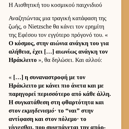
Η Αισθητική του κοσμικού παιχνιδιού
Αναζητώντας μια τραγική κατάφαση της
ζωής, ο Nietzsche θα κάνει τον ερημίτη
της Εφέσου τον εγ­γύτερο πρόγονό του. «
Ο κόσμος, στην αιώνια ανάγκη του για
αλήθεια, έχει […] αιω­νίως ανάγκη τον
Ηράκλειτο
», θα δηλώσει. Και αλ­λού:
«
[…] η συναναστροφή με τον
Ηράκλειτο με κάνει πιο άνετα και με
παρηγορεί περισ­σότερο από κάθε άλ­λη.
Η συγκατάθεση στη φθαρ­τότητα και
στον
εκμηδενισμό
· το “ναι” στην
αντίφαση και στον πόλεμο· το
γίγνεσθαι
, που συνεπάγεται την απόρ­