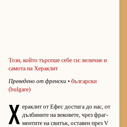
Този, който търсеше себе си: величие и
самота на Хераклит
Пре­ве­дено от френ­ски
•
бъл­гар­ски
(bulgare)
Х
е­рак­лит от Ефес дос­тига до нас, от
дъл­би­ните на ве­ко­ве­те, чрез фраг­
мен­тите на сви­тък, ос­та­вен през V