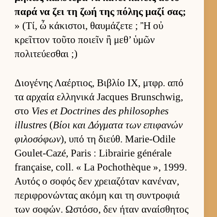
παρά να ζει τη ζωή της πόλης μαζί σας;
» (Τί, ὦ κάκιστοι, θαυ­μάζετε ; Ἢ οὐ
κρεῖτ­τον τοῦτο ποιεῖν ἢ μεθ’ ὑμῶν
πολιτεύ­εσθαι ;)
Διο­γένης Λαέρ­τιος, Βιβλίο IX, μτ­φρ. από
τα αρ­χαία ελ­ληνικά Jacques Brunschwig,
στο
Vies et Doctrines des philosophes
illustres
(
Βίοι και Δόγ­ματα των επιφανών
φιλοσόφων
), υπό τη διεύθ. Marie-Odile
Goulet-Cazé, Paris : Librairie générale
française, coll. « La Pochothèque », 1999.
Αυ­τός ο σοφός δεν χρεια­ζόταν κανέναν,
περιφρονώντας ακόμη και τη συντροφιά
των σοφών. Ωστόσο, δεν ήταν αναί­σθητος