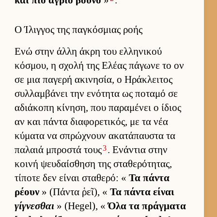
και πιο άγριο βουνό
»
.
Ο Ίλιγγος της παγκόσμιας ροής
Ενώ στην άλλη άκρη του ελ­ληνικού
κόσμου, η σχολή της Ελέας πάγωνε το ον
σε μια παγερή ακινησία, ο Ηράκλει­τος
συλ­λαμ­βάνει την ενότητα ως ποταμό σε
αδιάκοπη κίνηση, που παραμένει ο ίδιος
αν και πάντα δια­φορετικός, με τα νέα
κύματα να σπρώχνουν ακατάπαυ­στα τα
3
παλαιά μπροστά τους
. Ενάντια στην
κοινή ψευ­δαί­σθηση της σταθερότητας,
τίποτε δεν εί­ναι σταθερό: «
Τα πάντα
ρέουν
» (Πάντα ῥεῖ), «
Τα πάντα εί­ναι
γίγνεσθαι
» (Hegel), «
Όλα τα πράγ­ματα