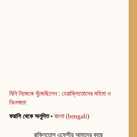
যিনি নিজেকে খুঁজেছিলেন : হেরাক্লিতোসের মহিমা ও
নিঃসঙ্গতা
ফরাসি থেকে অনূদিত
•
বাংলা (bengali)
রাক্লিতোস এফেসীয় আমাদের কাছে