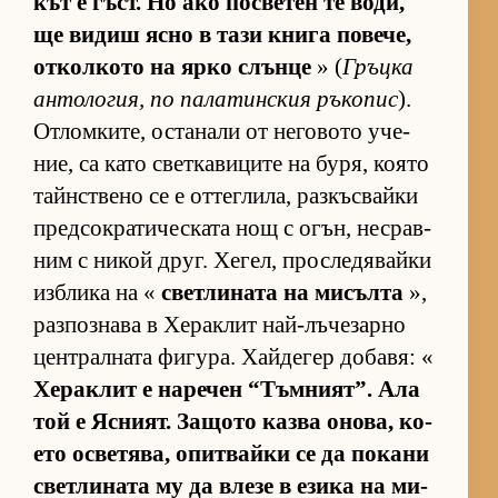
кът е гъст. Но ако пос­ве­тен те во­ди,
ще ви­диш ясно в тази книга по­ве­че,
от­кол­кото на ярко слънце
» (
Гръцка
ан­то­ло­гия, по па­ла­тин­с­кия ръ­ко­пис
).
От­лом­ки­те, ос­та­нали от не­го­вото уче­
ние, са като свет­ка­ви­ците на бу­ря, ко­ято
тайн­с­т­вено се е от­тег­ли­ла, раз­къс­вайки
пред­сок­ра­ти­чес­ката нощ с огън, нес­рав­
ним с ни­кой друг. Хе­гел, прос­ле­дя­вайки
из­б­лика на «
свет­ли­ната на ми­сълта
»,
раз­поз­нава в Хе­рак­лит най-лъ­че­зарно
цен­т­рал­ната фи­гу­ра. Хай­де­гер до­ба­вя: «
Хе­рак­лит е на­ре­чен “Тъм­ни­ят”. Ала
той е Яс­ни­ят. За­щото казва оно­ва, ко­
ето ос­ве­тя­ва, опит­вайки се да по­кани
свет­ли­ната му да влезе в езика на ми­