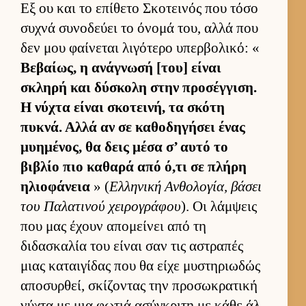
Εξ ου και το επίθετο Σκοτει­νός που τόσο
συχνά συνοδεύει το όνομά του, αλλά που
δεν μου φαί­νεται λιγότερο υπερ­βολικό: «
Βεβαί­ως, η ανάγνωσή [του] εί­ναι
σκληρή και δύσκολη στην προσέγ­γιση.
Η νύχτα εί­ναι σκοτει­νή, τα σκότη
πυκνά. Αλλά αν σε καθοδηγήσει ένας
μυημένος, θα δεις μέσα σ’ αυτό το
βιβλίο πιο καθαρά από ό,τι σε πλήρη
ηλιο­φάνεια
» (
Ελ­ληνική Αν­θολογία, βάσει
του Παλατινού χει­ρογράφου
). Οι λάμ­ψεις
που μας έχουν απομεί­νει από τη
διδασκαλία του εί­ναι σαν τις αστραπές
μιας καται­γίδας που θα είχε μυστηριω­δώς
αποσυρ­θεί, σκίζοντας την προσωκρατική
νύχτα με μια φωτιά ασύγκριτη με κάθε άλ­