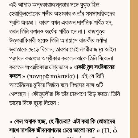
এই আপাত অন্ধকারাচ্ছন্নতার সঙ্গে যুক্ত ছিল
হেরাক্লিতোসের গভীর অহংকার ও তাঁর সমসাময়িকদের
প্রতি অবজ্ঞা। কারণ যখন একজন দার্শনিক গর্বিত হন,
তখন তিনি কখনও অর্ধেক গর্বিত হন না। রাজপুত্র
উত্তরাধিকারী হয়েও তিনি অনায়াসে রাজকীয় মর্যাদা
ভ্রাতাকে ছেড়ে দিলেন, তারপর সেই নগরীর জন্য আইন
প্রণয়ন করতেও অস্বীকার করলেন যাকে তিনি বিবেচনা
করতেন অপ্রতিকারযোগ্যভাবে «
একটি মন্দ সংবিধানের
কবলে
» (πονηρᾷ πολιτείᾳ)। এই যে তিনি
আর্তেমিসের মন্দিরে নির্জনে বসে শিশুদের সঙ্গে গুটি
খেলছেন। কৌতূহলীরা কি তাঁর চারপাশে ভিড় করত? তিনি
তাদের দিকে ছুড়ে দিতেন :
«
কেন অবাক হচ্ছ, হে নীচেরা? এটা করা কি তোমাদের
সাথে নাগরিক জীবনযাপনের চেয়ে ভালো নয়?
» (Τί, ὦ