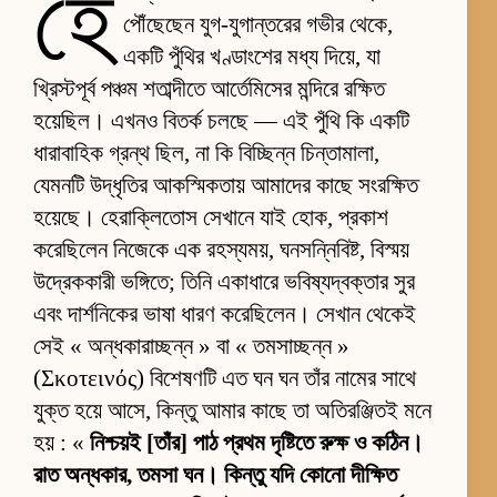
হে
পৌঁছেছেন যুগ-যুগান্তরের গভীর থেকে,
একটি পুঁথির খণ্ডাংশের মধ্য দিয়ে, যা
খ্রিস্টপূর্ব পঞ্চম শতাব্দীতে আর্তেমিসের মন্দিরে রক্ষিত
হয়েছিল। এখনও বিতর্ক চলছে — এই পুঁথি কি একটি
ধারাবাহিক গ্রন্থ ছিল, না কি বিচ্ছিন্ন চিন্তামালা,
যেমনটি উদ্ধৃতির আকস্মিকতায় আমাদের কাছে সংরক্ষিত
হয়েছে। হেরাক্লিতোস সেখানে যাই হোক, প্রকাশ
করেছিলেন নিজেকে এক রহস্যময়, ঘনসন্নিবিষ্ট, বিস্ময়
উদ্রেককারী ভঙ্গিতে; তিনি একাধারে ভবিষ্যদ্বক্তার সুর
এবং দার্শনিকের ভাষা ধারণ করেছিলেন। সেখান থেকেই
সেই « অন্ধকারাচ্ছন্ন » বা « তমসাচ্ছন্ন »
(Σκοτεινός) বিশেষণটি এত ঘন ঘন তাঁর নামের সাথে
যুক্ত হয়ে আসে, কিন্তু আমার কাছে তা অতিরঞ্জিতই মনে
হয় : «
নিশ্চয়ই [তাঁর] পাঠ প্রথম দৃষ্টিতে রুক্ষ ও কঠিন।
রাত অন্ধকার, তমসা ঘন। কিন্তু যদি কোনো দীক্ষিত