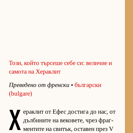
Този, който търсеше себе си: величие и
самота на Хераклит
Пре­ве­дено от френ­ски
•
бъл­гар­ски
(bulgare)
Х
е­рак­лит от Ефес дос­тига до нас, от
дъл­би­ните на ве­ко­ве­те, чрез фраг­
мен­тите на сви­тък, ос­та­вен през V