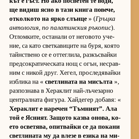
кът е гъст. Но ако пос­ве­тен те во­ди,
ще ви­диш ясно в тази книга по­ве­че,
от­кол­кото на ярко слънце
» (
Гръцка
ан­то­ло­гия, по па­ла­тин­с­кия ръ­ко­пис
).
От­лом­ки­те, ос­та­нали от не­го­вото уче­
ние, са като свет­ка­ви­ците на бу­ря, ко­ято
тайн­с­т­вено се е от­тег­ли­ла, раз­къс­вайки
пред­сок­ра­ти­чес­ката нощ с огън, нес­рав­
ним с ни­кой друг. Хе­гел, прос­ле­дя­вайки
из­б­лика на «
свет­ли­ната на ми­сълта
»,
раз­поз­нава в Хе­рак­лит най-лъ­че­зарно
цен­т­рал­ната фи­гу­ра. Хай­де­гер до­ба­вя: «
Хе­рак­лит е на­ре­чен “Тъм­ни­ят”. Ала
той е Яс­ни­ят. За­щото казва оно­ва, ко­
ето ос­ве­тя­ва, опит­вайки се да по­кани
свет­ли­ната му да влезе в езика на ми­