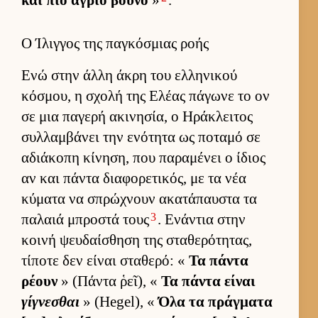
και πιο άγριο βουνό
»
.
Ο Ίλιγγος της παγκόσμιας ροής
Ενώ στην άλλη άκρη του ελ­ληνικού
κόσμου, η σχολή της Ελέας πάγωνε το ον
σε μια παγερή ακινησία, ο Ηράκλει­τος
συλ­λαμ­βάνει την ενότητα ως ποταμό σε
αδιάκοπη κίνηση, που παραμένει ο ίδιος
αν και πάντα δια­φορετικός, με τα νέα
κύματα να σπρώχνουν ακατάπαυ­στα τα
3
παλαιά μπροστά τους
. Ενάντια στην
κοινή ψευ­δαί­σθηση της σταθερότητας,
τίποτε δεν εί­ναι σταθερό: «
Τα πάντα
ρέουν
» (Πάντα ῥεῖ), «
Τα πάντα εί­ναι
γίγνεσθαι
» (Hegel), «
Όλα τα πράγ­ματα