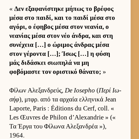
«
Δεν εξαφανίστηκε μήπως το βρέφος
μέσα στο παι­δί, και το παιδί μέσα στο
αγόρι, ο έφηβος μέσα στον νεανία, ο
νεανίας μέσα στον νέο άν­δρα, και στη
συνέχεια […] ο ώριμος άν­δρας μέσα
στον γέροντα […]; Ίσως […] η φύση
μάς διδάσκει σιω­πηλά να μη
φοβόμαστε τον οριστικό θάνατο;
»
Φίλων Αλεξαν­δρεύς,
De Iosepho
(
Περί Ιω­
σήφ
), μτ­φρ. από τα αρ­χαία ελ­ληνικά Jean
Laporte, Paris : Éditions du Cerf, coll. «
Les Œuvres de Philon d’Alexandrie » («
Τα Έργα του Φίλωνα Αλεξαν­δρέα »),
1964.