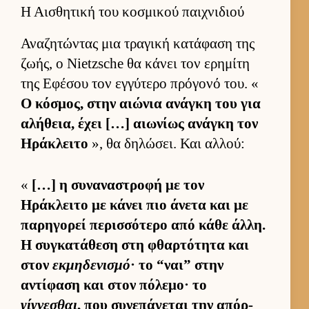
Η Αισθητική του κοσμικού παιχνιδιού
Αναζητώντας μια τραγική κατάφαση της
ζωής, ο Nietzsche θα κάνει τον ερημίτη
της Εφέσου τον εγ­γύτερο πρόγονό του. «
Ο κόσμος, στην αιώνια ανάγκη του για
αλήθεια, έχει […] αιω­νίως ανάγκη τον
Ηράκλειτο
», θα δηλώσει. Και αλ­λού:
«
[…] η συναναστροφή με τον
Ηράκλειτο με κάνει πιο άνετα και με
παρηγορεί περισ­σότερο από κάθε άλ­λη.
Η συγκατάθεση στη φθαρ­τότητα και
στον
εκμηδενισμό
· το “ναι” στην
αντίφαση και στον πόλεμο· το
γίγνεσθαι
, που συνεπάγεται την απόρ­