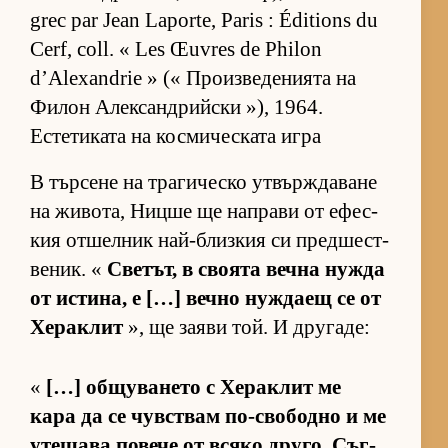
grec par Jean Laporte, Paris : Éditions du
Cerf, coll. « Les Œuvres de Philon
d’Alexandrie » (« Про­из­ве­де­ни­ята на
Фи­лон Алек­сан­д­рийски »), 1964.
Естетиката на космическата игра
В тър­сене на тра­ги­ческо ут­вър­ж­да­ване
на жи­во­та, Ницше ще нап­рави от ефес­
кия от­шел­ник най-близ­кия си пред­шес­т­
ве­ник. «
Све­тът, в сво­ята вечна нужда
от ис­ти­на, е […] вечно нуж­даещ се от
Хе­рак­лит
», ще за­яви той. И дру­га­де:
«
[…] об­щу­ва­нето с Хе­рак­лит ме
кара да се чув­с­т­вам по-сво­бодно и ме
уте­шава по­вече от всяко дру­го. Съг­