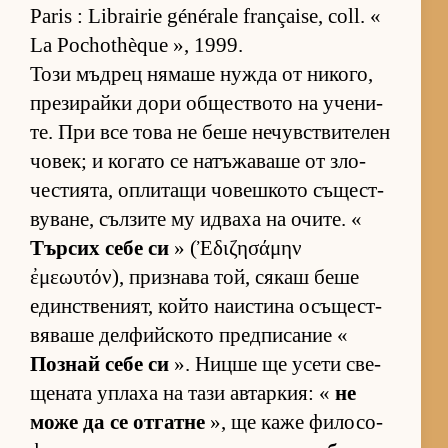
Paris : Librairie générale française, coll. «
La Pochothèque », 1999.
Този мъд­рец ня­маше нужда от ни­ко­го,
пре­зи­райки дори об­щес­т­вото на уче­ни­
те. При все това не беше не­чув­с­т­ви­те­лен
чо­век; и ко­гато се на­тъ­жа­ваше от зло­
чес­ти­я­та, оп­ли­тащи чо­веш­кото съ­щес­т­
ву­ва­не, съл­зите му ид­ваха на очи­те. «
Тър­сих себе си
» (Ἐδιζησάμην
ἐμεωυτόν), приз­нава той, ся­каш беше
един­с­т­ве­ни­ят, който на­ис­тина осъ­щес­т­
вя­ваше дел­фийс­кото пред­пи­са­ние «
Поз­най себе си
». Ницше ще усети све­
ще­ната уп­лаха на тази ав­тар­кия: «
не
може да се от­гатне
», ще каже фи­ло­со­