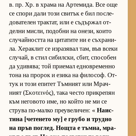
в. пр. Хр. в храма на Ар­те­ми­да. Все още
се спори дали този сви­тък е бил пос­ле­
до­ва­те­лен трак­тат, или е съ­дър­жал от­
делни мис­ли, по­добни на оне­зи, ко­ито
слу­чай­ността на ци­та­тите ни е съх­ра­ни­
ла. Хе­рак­лит се из­ра­зя­вал там, във всеки
слу­чай, в стил си­бил­с­ки, сбит, спо­со­бен
да уди­вя­ва; той при­е­мал ед­нов­ре­менно
тона на про­рок и езика на фи­ло­соф. От­
тук и този епи­тет Тъм­ният или Мрач­
ният (Σκοτεινός), така често прик­ре­пян
към не­го­вото име, но който не ми се
струва по-малко пре­у­ве­ли­чен: «
На­ис­
тина [че­те­нето му] е грубо и трудно
на пръв пог­лед. Нощта е тъм­на, мра­