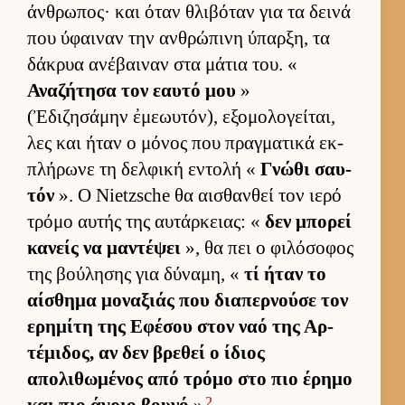
άν­θρωπος· και όταν θλιβόταν για τα δεινά
που ύφαι­ναν την αν­θρώπινη ύπαρ­ξη, τα
δάκρυα ανέβαι­ναν στα μάτια του. «
Αναζήτησα τον εαυτό μου
»
(Ἐδιζησάμην ἐμεωυτόν), εξομολογεί­ται,
λες και ήταν ο μόνος που πραγ­ματικά εκ­
πλήρωνε τη δελ­φική εντολή «
Γνώθι σαυ­
τόν
». Ο Nietzsche θα αι­σθαν­θεί τον ιερό
τρόμο αυ­τής της αυ­τάρ­κειας: «
δεν μπορεί
κανείς να μαντέψει
», θα πει ο φιλόσοφος
της βού­λησης για δύναμη, «
τί ήταν το
αί­σθημα μοναξιάς που δια­περ­νούσε τον
ερημίτη της Εφέσου στον ναό της Αρ­
τέμιδος, αν δεν βρεθεί ο ίδιος
απολιθωμένος από τρόμο στο πιο έρημο
2