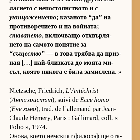
ла­си­ето с не­пос­то­ян­с­т­вото и с
унищожението
; ка­за­ното “да” на
про­ти­во­ре­чи­ето и на вой­на­та;
ставането
, включ­ващо от­х­вър­ля­
нето на са­мото по­ня­тие за
“
същество
” — в това трябва да приз­
ная […] най-близ­ката до мо­ята ми­
съл, ко­ято ня­кога е била за­мис­ле­на.
»
Nietzsche, Friedrich,
L’Antéchrist
(
Антихристът
), suivi de
Ecce homo
(
Ече хомо
), trad. de l’allemand par Jean-
Claude Hémery, Paris : Gallimard, coll. «
Folio », 1974.
Оно­ва, ко­ето нем­с­кият фи­ло­соф ще от­к­