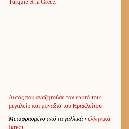
Αυτός που αναζητούσε τον εαυτό του:
μεγαλείο και μοναξιά του Ηρακλείτου
Μεταφρασμένο από τα γαλ­λικά
•
ελ­ληνικά
(grec)