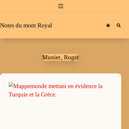
Passer
au
contenu
Notes du mont Royal
Munier‚ Roger