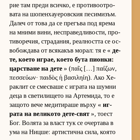
рие там преди всич­ко, е про­ти­во­от­ро­
вата на шо­пен­ха­уе­ров­с­кия пе­си­ми­зъм.
Да­леч от това да се пре­гъва под ярема
на мними ви­ни, нес­п­ра­вед­ли­вос­ти, про­
ти­во­ре­чия, стра­да­ния, ре­ал­ността се ос­
во­бож­дава от вся­ка­къв мо­рал: тя е «
де­
те, ко­ето иг­рае, ко­ето бута пи­он­ки:
цар­с­т­ване на дете
» (παῖς […] παίζων,
πεσσεύων· παιδὸς ἡ βασιληίη). Ако Хе­
рак­лит се смес­ваше с иг­рата на шумни
деца в све­ти­ли­щето на Ар­те­ми­да, то е
за­щото вече ме­ди­ти­раше върху «
иг­
рата на ве­ли­кото де­те-свят
», то­ест
Бог. Во­лята за власт тук се очер­тава в
ума на Ниц­ше: ар­тис­тична си­ла, ко­ято