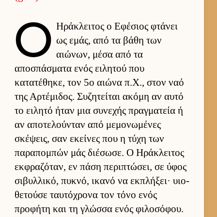
Ο
Ηράκλει­τος ο Εφέσιος φτάνει
ως εμάς, από τα βάθη των
αιώνων, μέσα από τα
αποσπάσματα ενός ει­λητού που
κατατέθηκε, τον 5ο αιώνα π.Χ., στον ναό
της Αρ­τέμιδος. Συζητεί­ται ακόμη αν αυτό
το ει­λητό ήταν μια συνεχής πραγ­ματεία ή
αν αποτελού­νταν από μεμονωμένες
σκέψεις, σαν εκεί­νες που η τύχη των
παραπομπών μάς διέσωσε. Ο Ηράκλει­τος
εκ­φραζόταν, εν πάση περιπτώσει, σε ύφος
σιβυλ­λικό, πυκνό, ικανό να εκ­πλήξει· υιο­
θετούσε ταυ­τόχρονα τον τόνο ενός
προφήτη και τη γλώσσα ενός φιλοσόφου.