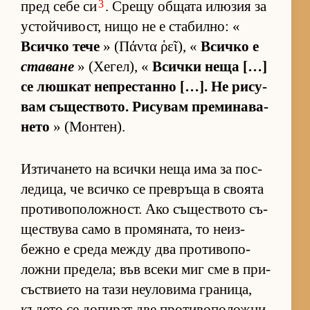
3
пред себе си
. Срещу об­щата илю­зия за
ус­той­чи­вост, нищо не е ста­бил­но: «
Всичко тече
» (Πάντα ῥεῖ), «
Всичко е
ставане
» (Хе­гел), «
Всички неща […]
се люш­кат неп­рес­танно […]. Не ри­су­
вам съ­щес­т­во­то. Ри­су­вам пре­ми­на­ва­
нето
» (Мон­тен).
Из­ти­ча­нето на всички неща има за пос­
ле­ди­ца, че всичко се прев­ръща в сво­ята
про­ти­во­по­лож­ност. Ако съ­щес­т­вото съ­
щес­т­вува само в про­мя­на­та, то не­из­
бежно е среда между два про­ти­во­по­
ложни пре­де­ла; във всеки миг сме в при­
със­т­ви­ето на тази не­у­ло­вима гра­ни­ца,
къ­дето се до­пи­рат две про­ти­во­по­ложни