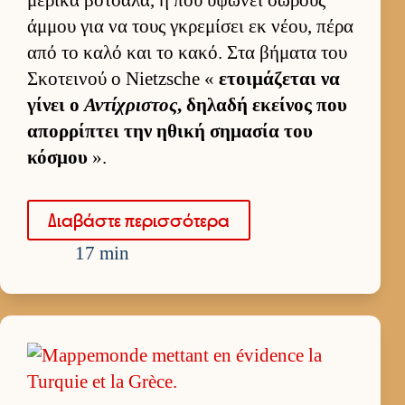
άμ­μου για να τους γκρεμίσει εκ νέου, πέρα
από το καλό και το κακό. Στα βήματα του
Σκοτει­νού ο Nietzsche «
ετοι­μάζεται να
γίνει ο
Αντίχριστος
, δηλαδή εκεί­νος που
απορ­ρίπτει την ηθική σημασία του
κόσμου
».
Δια­βάστε περισ­σότερα
17 min