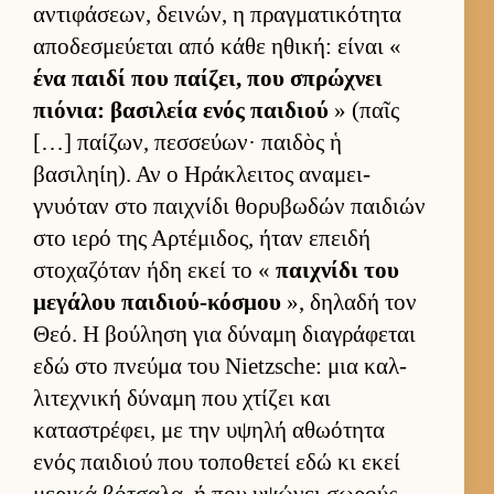
αντιφάσεων, δει­νών, η πραγ­ματικότητα
αποδεσμεύ­εται από κάθε ηθική: εί­ναι «
ένα παιδί που παί­ζει, που σπρώχνει
πιόνια: βασιλεία ενός παι­διού
» (παῖς
[…] παί­ζων, πεσ­σεύ­ων· παι­δὸς ἡ
βασιληίη). Αν ο Ηράκλει­τος αναμει­
γνυόταν στο παι­χνίδι θορυβωδών παι­διών
στο ιερό της Αρ­τέμιδος, ήταν επειδή
στοχαζόταν ήδη εκεί το «
παι­χνίδι του
μεγάλου παι­διού-κόσμου
», δηλαδή τον
Θεό. Η βού­ληση για δύναμη δια­γράφεται
εδώ στο πνεύμα του Nietzsche: μια καλ­
λιτεχνική δύναμη που χτίζει και
καταστρέφει, με την υψηλή αθωότητα
ενός παι­διού που τοποθετεί εδώ κι εκεί
μερικά βότσαλα, ή που υψώνει σωρούς