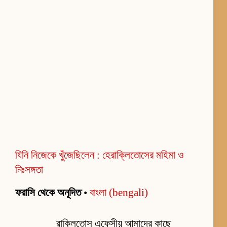
যিনি নিজেকে খুঁজেছিলেন : হেরাক্লিতোসের মহিমা ও
নিঃসঙ্গতা
ফরাসি থেকে অনূদিত
•
বাংলা (bengali)
রাক্লিতোস এফেসীয় আমাদের কাছে