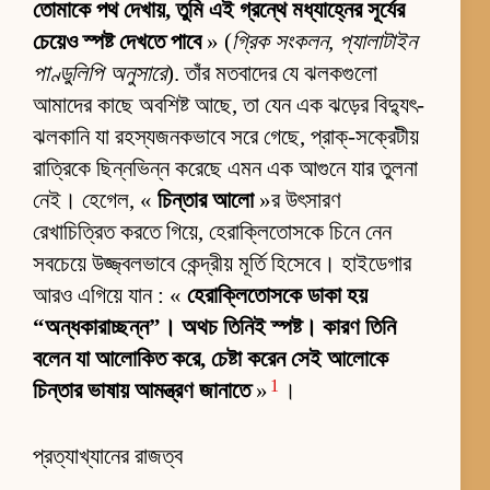
তোমাকে পথ দেখায়, তুমি এই গ্রন্থে মধ্যাহ্নের সূর্যের
চেয়েও স্পষ্ট দেখতে পাবে
» (
গ্রিক সংকলন, প্যালাটাইন
পাণ্ডুলিপি অনুসারে
). তাঁর মতবাদের যে ঝলকগুলো
আমাদের কাছে অবশিষ্ট আছে, তা যেন এক ঝড়ের বিদ্যুৎ-
ঝলকানি যা রহস্যজনকভাবে সরে গেছে, প্রাক্-সক্রেটীয়
রাত্রিকে ছিন্নভিন্ন করেছে এমন এক আগুনে যার তুলনা
নেই। হেগেল, «
চিন্তার আলো
»র উৎসারণ
রেখাচিত্রিত করতে গিয়ে, হেরাক্লিতোসকে চিনে নেন
সবচেয়ে উজ্জ্বলভাবে কেন্দ্রীয় মূর্তি হিসেবে। হাইডেগার
আরও এগিয়ে যান : «
হেরাক্লিতোসকে ডাকা হয়
“অন্ধকারাচ্ছন্ন”। অথচ তিনিই স্পষ্ট। কারণ তিনি
বলেন যা আলোকিত করে, চেষ্টা করেন সেই আলোকে
1
চিন্তার ভাষায় আমন্ত্রণ জানাতে
»
।
প্রত্যাখ্যানের রাজত্ব