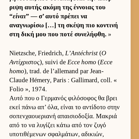
ριψη αυ­τής ακόμη της έν­νοιας του
“
είναι
” — σ’ αυτό πρέπει να
αναγνωρίσω […] τη σκέψη πιο κοντινή
στη δική μου που ποτέ συνελήφθη.
»
Nietzsche, Friedrich,
L’Antéchrist
(
Ο
Αντίχριστος
), suivi de
Ecce homo
(
Ecce
homo
), trad. de l’allemand par Jean-
Claude Hémery, Paris : Gallimard, coll. «
Folio », 1974.
Αυτό που ο Γερ­μανός φιλόσοφος θα βρει
εκεί πάνω απ’ όλα, εί­ναι το αντίδοτο στην
σοπεν­χαου­εριανή απαι­σιο­δοξία. Μακριά
από το να λυγίζει κάτω από τον ζυγό
υποτιθέμενων σφαλ­μάτων, αδικιών,