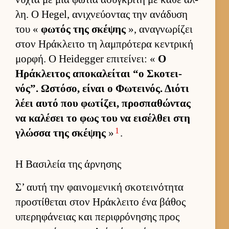
λη. Ο Hegel, ανιχνεύ­οντας την ανάδυση
του «
φωτός της σκέψης
», αναγνωρίζει
στον Ηράκλειτο τη λαμπρότερα κεντρική
μορ­φή. Ο Heidegger επιτεί­νει: «
Ο
Ηράκλει­τος αποκαλεί­ται “ο Σκοτει­
νός”. Ωστόσο, εί­ναι ο Φωτει­νός. Διότι
λέει αυτό που φωτίζει, προσπαθώντας
να καλέσει το φως του να ει­σέλ­θει στη
1
γλώσσα της σκέψης
»
.
Η Βασιλεία της άρνησης
Σ’ αυτή την φαι­νομενική σκοτει­νότητα
προστίθεται στον Ηράκλειτο ένα βάθος
υπερηφάνειας και περιφρόνησης προς