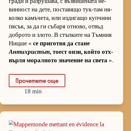
гради и раз­ру­ша­ва, с въз­ви­ше­ната не­
вин­ност на де­те, пос­та­вящо тук-там ня­
колко ка­мъ­че­та, или из­ди­гащо куп­чини
пя­сък, за да ги съ­баря от­но­во, от­въд
доб­рото и зло­то. В стъп­ките на Тъм­ния
Ницше «
се при­готвя да стане
Антихристът
, то­ест он­зи, който от­х­
върля мо­рал­ното зна­че­ние на света
».
Про­че­тете още
18 min