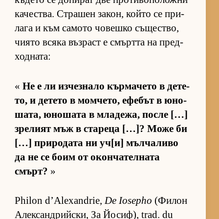
ка­чес­т­ва. Стра­шен за­кон, който се при­
лага и към са­мото чо­вешко съ­щес­т­во,
чи­ято всяка въз­раст е смъртта на пред­
ход­на­та:
«
Не е ли из­чез­нало кър­ма­чето в де­те­
то, и де­тето в мом­че­то, ефе­бът в юно­
ша­та, юно­шата в мла­де­жа, после […]
зре­лият мъж в ста­реца […]? Може би
[…] при­ро­дата ни уч­[и] мъл­ча­ливо
да не се боим от окон­ча­тел­ната
смърт?
»
Philon d’Alexandrie,
De Iosepho
(Фи­лон
Алек­сан­д­рийс­ки, За Йо­сиф), trad. du