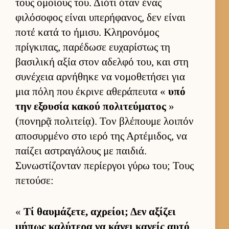
τους ομοί­ους του. Διότι όταν ένας
φιλόσοφος εί­ναι υπερήφανος, δεν εί­ναι
ποτέ κατά το ήμισυ. Κληρονόμος
πρίγκιπας, παρέδωσε ευ­χαρίστως τη
βασιλική αξία στον αδελφό του, και στη
συνέχεια αρ­νήθηκε να νομοθετήσει για
μια πόλη που έκρινε αθεράπευτα «
υπό
την εξου­σία κακού πολιτεύ­ματος
»
(πονηρᾷ πολιτεί­ᾳ). Τον βλέπουμε λοι­πόν
αποσυρ­μένο στο ιερό της Αρ­τέμιδος, να
παί­ζει αστραγάλους με παι­διά.
Συνωστίζονταν περίερ­γοι γύρω του; Τους
πετού­σε:
«
Τί θαυ­μάζετε, αχρεί­οι; Δεν αξίζει
μήπως καλύτερα να κάνει κανείς αυτό