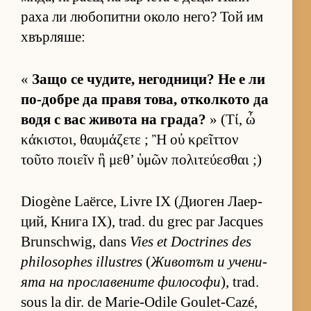
раха ли лю­бо­питни около не­го? Той им
хвър­ля­ше:
«
Защо се чу­ди­те, не­год­ни­ци? Не е ли
по-добре да правя то­ва, от­кол­кото да
водя с вас жи­вота на гра­да?
» (Τί, ὦ
κάκιστοι, θαυμάζετε ; Ἢ οὐ κρεῖττον
τοῦτο ποιεῖν ἢ μεθ’ ὑμῶν πολιτεύεσθαι ;)
Diogène Laërce, Livre IX (Ди­о­ген Ла­ер­
ций, Книга IX), trad. du grec par Jacques
Brunschwig, dans
Vies et Doctrines des
philosophes illustres
(
Жи­во­тът и уче­ни­
ята на прос­ла­ве­ните фи­ло­софи
), trad.
sous la dir. de Marie-Odile Goulet-Cazé,