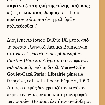
παρά να ζει τη ζωή της πόλης μαζί σας;
» (Τί, ὦ κάκιστοι, θαυ­μάζετε ; Ἢ οὐ
κρεῖτ­τον τοῦτο ποιεῖν ἢ μεθ’ ὑμῶν
πολιτεύ­εσθαι ;)
Διο­γένης Λαέρ­τιος, Βιβλίο IX, μτ­φρ. από
τα αρ­χαία ελ­ληνικά Jacques Brunschwig,
στο
Vies et Doctrines des philosophes
illustres
(
Βίοι και Δόγ­ματα των επιφανών
φιλοσόφων
), υπό τη διεύθ. Marie-Odile
Goulet-Cazé, Paris : Librairie générale
française, coll. « La Pochothèque », 1999.
Αυ­τός ο σοφός δεν χρεια­ζόταν κανέναν,
περιφρονώντας ακόμη και τη συντροφιά
των σοφών. Ωστόσο, δεν ήταν αναί­σθητος