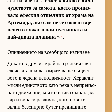
фът на во­лята за власт, «
какво е било
чув­с­т­вото за са­мо­та, ко­ето про­низ­
вало ефес­кия от­шел­ник от храма на
Ар­те­ми­да, ако сам не се озо­веш вце­
пе­нен от ужас в най-пус­тин­ната и
2
най-ди­вата пла­нина
»
.
Опиянението на всеобщото изтичане
До­като в дру­гия край на гръц­кия свят
елейс­ката школа зам­ра­зя­ваше съ­щес­т­
вото в ле­дена не­под­виж­ност, Хе­рак­лит
мисли един­с­т­вото като река в неп­ре­къс­
нато дви­же­ние, ко­ято ос­тава съ­ща­та, ма­
кар и ви­наги раз­лич­на, като но­вите
вълни без­спирно бу­тат пре­диш­ните