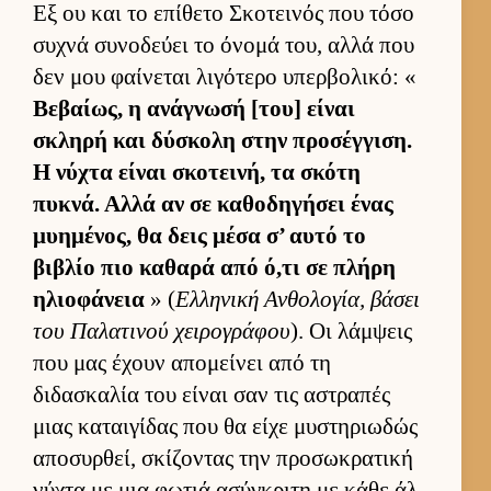
Εξ ου και το επίθετο Σκοτει­νός που τόσο
συχνά συνοδεύει το όνομά του, αλλά που
δεν μου φαί­νεται λιγότερο υπερ­βολικό: «
Βεβαί­ως, η ανάγνωσή [του] εί­ναι
σκληρή και δύσκολη στην προσέγ­γιση.
Η νύχτα εί­ναι σκοτει­νή, τα σκότη
πυκνά. Αλλά αν σε καθοδηγήσει ένας
μυημένος, θα δεις μέσα σ’ αυτό το
βιβλίο πιο καθαρά από ό,τι σε πλήρη
ηλιο­φάνεια
» (
Ελ­ληνική Αν­θολογία, βάσει
του Παλατινού χει­ρογράφου
). Οι λάμ­ψεις
που μας έχουν απομεί­νει από τη
διδασκαλία του εί­ναι σαν τις αστραπές
μιας καται­γίδας που θα είχε μυστηριω­δώς
αποσυρ­θεί, σκίζοντας την προσωκρατική
νύχτα με μια φωτιά ασύγκριτη με κάθε άλ­