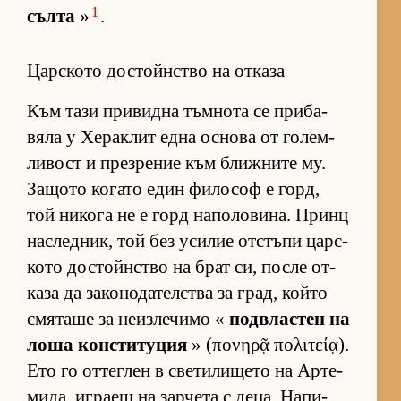
1
сълта
»
.
Царското достойнство на отказа
Към тази при­видна тъм­нота се при­ба­
вяла у Хе­рак­лит една ос­нова от го­лем­
ли­вост и през­ре­ние към ближ­ните му.
За­щото ко­гато един фи­ло­соф е горд,
той ни­кога не е горд на­по­ло­ви­на. Принц
нас­лед­ник, той без уси­лие от­с­тъпи цар­с­
кото дос­тойн­с­тво на брат си, после от­
каза да за­ко­но­да­тел­с­тва за град, който
смя­таше за не­из­ле­чимо «
под­в­лас­тен на
лоша кон­с­ти­ту­ция
» (πονηρᾷ πολιτείᾳ).
Ето го от­тег­лен в све­ти­ли­щето на Ар­те­
ми­да, иг­раещ на зар­чета с де­ца. На­пи­