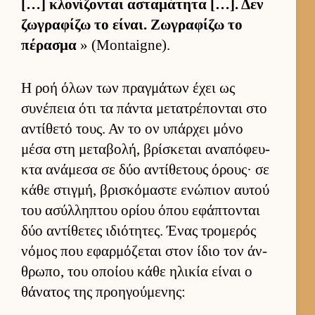
[…] κλονίζονται ασταμάτητα […]. Δεν
ζωγραφίζω το εί­ναι. Ζωγραφίζω το
πέρασμα
» (Montaigne).
Η ροή όλων των πραγ­μάτων έχει ως
συνέπεια ότι τα πάντα μετατρέπονται στο
αντίθετό τους. Αν το ον υπάρ­χει μόνο
μέσα στη μεταβολή, βρίσκεται αναπόφευ­
κτα ανάμεσα σε δύο αντίθετους όρους· σε
κάθε στιγ­μή, βρισκόμαστε ενώπιον αυ­τού
του ασύλ­ληπτου ορίου όπου εφάπτονται
δύο αντίθετες ιδιότητες. Ένας τρομερός
νόμος που εφαρ­μόζεται στον ίδιο τον άν­
θρωπο, του οποίου κάθε ηλικία εί­ναι ο
θάνατος της προη­γού­μενης: