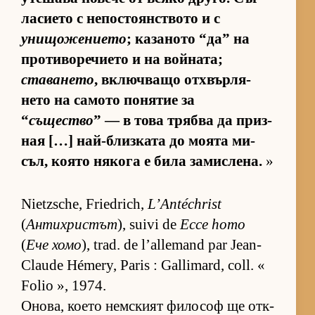
ла­си­ето с не­пос­то­ян­с­т­вото и с
унищожението
; ка­за­ното “да” на
про­ти­во­ре­чи­ето и на вой­на­та;
ставането
, включ­ващо от­х­вър­ля­
нето на са­мото по­ня­тие за
“
същество
” — в това трябва да приз­
ная […] най-близ­ката до мо­ята ми­
съл, ко­ято ня­кога е била за­мис­ле­на.
»
Nietzsche, Friedrich,
L’Antéchrist
(
Антихристът
), suivi de
Ecce homo
(
Ече хомо
), trad. de l’allemand par Jean-
Claude Hémery, Paris : Gallimard, coll. «
Folio », 1974.
Оно­ва, ко­ето нем­с­кият фи­ло­соф ще от­к­