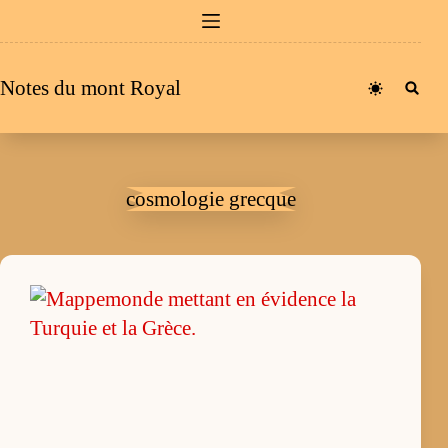
Passer
au
contenu
Notes du mont Royal
cosmologie grecque