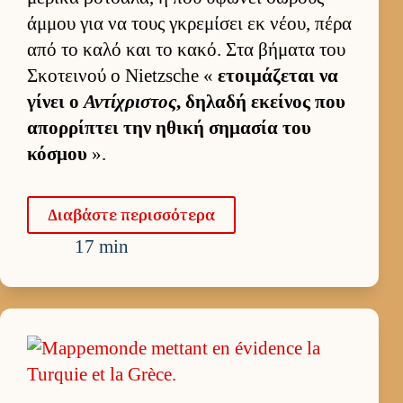
άμ­μου για να τους γκρεμίσει εκ νέου, πέρα
από το καλό και το κακό. Στα βήματα του
Σκοτει­νού ο Nietzsche «
ετοι­μάζεται να
γίνει ο
Αντίχριστος
, δηλαδή εκεί­νος που
απορ­ρίπτει την ηθική σημασία του
κόσμου
».
Δια­βάστε περισ­σότερα
17 min