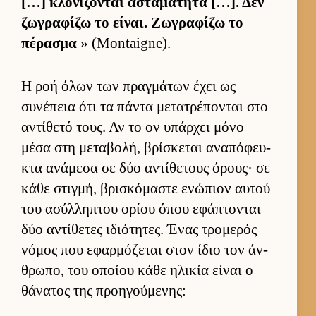
[…] κλονίζονται ασταμάτητα […]. Δεν
ζωγραφίζω το εί­ναι. Ζωγραφίζω το
πέρασμα
» (Montaigne).
Η ροή όλων των πραγ­μάτων έχει ως
συνέπεια ότι τα πάντα μετατρέπονται στο
αντίθετό τους. Αν το ον υπάρ­χει μόνο
μέσα στη μεταβολή, βρίσκεται αναπόφευ­
κτα ανάμεσα σε δύο αντίθετους όρους· σε
κάθε στιγ­μή, βρισκόμαστε ενώπιον αυ­τού
του ασύλ­ληπτου ορίου όπου εφάπτονται
δύο αντίθετες ιδιότητες. Ένας τρομερός
νόμος που εφαρ­μόζεται στον ίδιο τον άν­
θρωπο, του οποίου κάθε ηλικία εί­ναι ο
θάνατος της προη­γού­μενης: