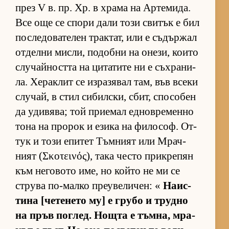
през V в. пр. Хр. в храма на Ар­те­ми­да.
Все още се спори дали този сви­тък е бил
пос­ле­до­ва­те­лен трак­тат, или е съ­дър­жал
от­делни мис­ли, по­добни на оне­зи, ко­ито
слу­чай­ността на ци­та­тите ни е съх­ра­ни­
ла. Хе­рак­лит се из­ра­зя­вал там, във всеки
слу­чай, в стил си­бил­с­ки, сбит, спо­со­бен
да уди­вя­ва; той при­е­мал ед­нов­ре­менно
тона на про­рок и езика на фи­ло­соф. От­
тук и този епи­тет Тъм­ният или Мрач­
ният (Σκοτεινός), така често прик­ре­пян
към не­го­вото име, но който не ми се
струва по-малко пре­у­ве­ли­чен: «
На­ис­
тина [че­те­нето му] е грубо и трудно
на пръв пог­лед. Нощта е тъм­на, мра­