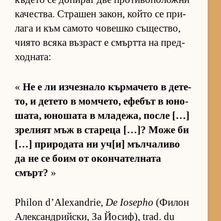
ка­чес­т­ва. Стра­шен за­кон, който се при­
лага и към са­мото чо­вешко съ­щес­т­во,
чи­ято всяка въз­раст е смъртта на пред­
ход­на­та:
«
Не е ли из­чез­нало кър­ма­чето в де­те­
то, и де­тето в мом­че­то, ефе­бът в юно­
ша­та, юно­шата в мла­де­жа, после […]
зре­лият мъж в ста­реца […]? Може би
[…] при­ро­дата ни уч­[и] мъл­ча­ливо
да не се боим от окон­ча­тел­ната
смърт?
»
Philon d’Alexandrie,
De Iosepho
(Фи­лон
Алек­сан­д­рийс­ки, За Йо­сиф), trad. du