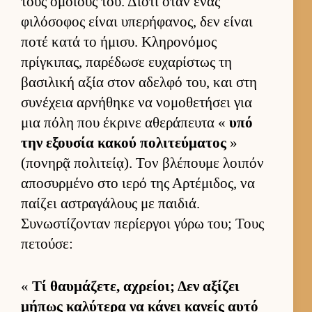
τους ομοί­ους του. Διότι όταν ένας
φιλόσοφος εί­ναι υπερήφανος, δεν εί­ναι
ποτέ κατά το ήμισυ. Κληρονόμος
πρίγκιπας, παρέδωσε ευ­χαρίστως τη
βασιλική αξία στον αδελφό του, και στη
συνέχεια αρ­νήθηκε να νομοθετήσει για
μια πόλη που έκρινε αθεράπευτα «
υπό
την εξου­σία κακού πολιτεύ­ματος
»
(πονηρᾷ πολιτεί­ᾳ). Τον βλέπουμε λοι­πόν
αποσυρ­μένο στο ιερό της Αρ­τέμιδος, να
παί­ζει αστραγάλους με παι­διά.
Συνωστίζονταν περίερ­γοι γύρω του; Τους
πετού­σε:
«
Τί θαυ­μάζετε, αχρεί­οι; Δεν αξίζει
μήπως καλύτερα να κάνει κανείς αυτό