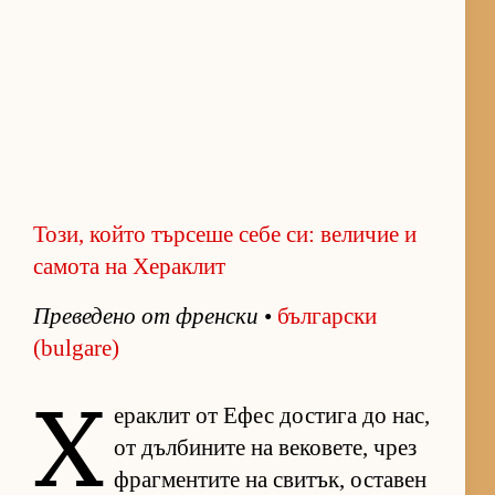
Този, който търсеше себе си: величие и
самота на Хераклит
Пре­ве­дено от френ­ски
•
бъл­гар­ски
(bulgare)
Х
е­рак­лит от Ефес дос­тига до нас,
от дъл­би­ните на ве­ко­ве­те, чрез
фраг­мен­тите на сви­тък, ос­та­вен