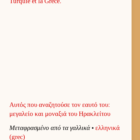
Αυτός που αναζητούσε τον εαυτό του:
μεγαλείο και μοναξιά του Ηρακλείτου
Μεταφρασμένο από τα γαλ­λικά
•
ελ­ληνικά
(grec)