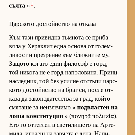
1
сълта
»
.
Царското достойнство на отказа
Към тази при­видна тъм­нота се при­ба­
вяла у Хе­рак­лит една ос­нова от го­лем­
ли­вост и през­ре­ние към ближ­ните му.
За­щото ко­гато един фи­ло­соф е горд,
той ни­кога не е горд на­по­ло­ви­на. Принц
нас­лед­ник, той без уси­лие от­с­тъпи цар­с­
кото дос­тойн­с­тво на брат си, после от­
каза да за­ко­но­да­тел­с­тва за град, който
смя­таше за не­из­ле­чимо «
под­в­лас­тен на
лоша кон­с­ти­ту­ция
» (πονηρᾷ πολιτείᾳ).
Ето го от­тег­лен в све­ти­ли­щето на Ар­те­
ми­да, иг­раещ на зар­чета с де­ца. На­пи­