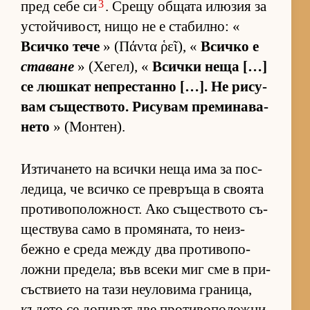
3
пред себе си
. Срещу об­щата илю­зия за
ус­той­чи­вост, нищо не е ста­бил­но: «
Всичко тече
» (Πάντα ῥεῖ), «
Всичко е
ставане
» (Хе­гел), «
Всички неща […]
се люш­кат неп­рес­танно […]. Не ри­су­
вам съ­щес­т­во­то. Ри­су­вам пре­ми­на­ва­
нето
» (Мон­тен).
Из­ти­ча­нето на всички неща има за пос­
ле­ди­ца, че всичко се прев­ръща в сво­ята
про­ти­во­по­лож­ност. Ако съ­щес­т­вото съ­
щес­т­вува само в про­мя­на­та, то не­из­
бежно е среда между два про­ти­во­по­
ложни пре­де­ла; във всеки миг сме в при­
със­т­ви­ето на тази не­у­ло­вима гра­ни­ца,
къ­дето се до­пи­рат две про­ти­во­по­ложни