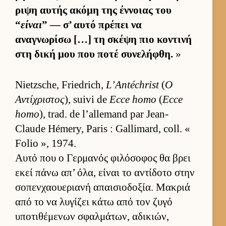
ριψη αυ­τής ακόμη της έν­νοιας του
“
είναι
” — σ’ αυτό πρέπει να
αναγνωρίσω […] τη σκέψη πιο κοντινή
στη δική μου που ποτέ συνελήφθη.
»
Nietzsche, Friedrich,
L’Antéchrist
(
Ο
Αντίχριστος
), suivi de
Ecce homo
(
Ecce
homo
), trad. de l’allemand par Jean-
Claude Hémery, Paris : Gallimard, coll. «
Folio », 1974.
Αυτό που ο Γερ­μανός φιλόσοφος θα βρει
εκεί πάνω απ’ όλα, εί­ναι το αντίδοτο στην
σοπεν­χαου­εριανή απαι­σιο­δοξία. Μακριά
από το να λυγίζει κάτω από τον ζυγό
υποτιθέμενων σφαλ­μάτων, αδικιών,