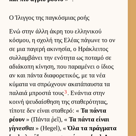
Ο Ίλιγγος της παγκόσμιας ροής
Ενώ στην άλλη άκρη του ελ­ληνικού
κόσμου, η σχολή της Ελέας πάγωνε το ον
σε μια παγερή ακινησία, ο Ηράκλει­τος
συλ­λαμ­βάνει την ενότητα ως ποταμό σε
αδιάκοπη κίνηση, που παραμένει ο ίδιος
αν και πάντα δια­φορετικός, με τα νέα
κύματα να σπρώχνουν ακατάπαυ­στα τα
3
παλαιά μπροστά τους
. Ενάντια στην
κοινή ψευ­δαί­σθηση της σταθερότητας,
τίποτε δεν εί­ναι σταθερό: «
Τα πάντα
ρέουν
» (Πάντα ῥεῖ), «
Τα πάντα εί­ναι
γίγνεσθαι
» (Hegel), «
Όλα τα πράγ­ματα