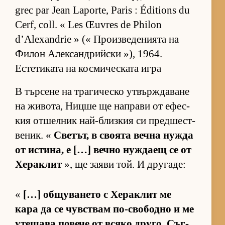
grec par Jean Laporte, Paris : Éditions du
Cerf, coll. « Les Œuvres de Philon
d’Alexandrie » (« Про­из­ве­де­ни­ята на
Фи­лон Алек­сан­д­рийски »), 1964.
Естетиката на космическата игра
В тър­сене на тра­ги­ческо ут­вър­ж­да­ване
на жи­во­та, Ницше ще нап­рави от ефес­
кия от­шел­ник най-близ­кия си пред­шес­т­
ве­ник. «
Све­тът, в сво­ята вечна нужда
от ис­ти­на, е […] вечно нуж­даещ се от
Хе­рак­лит
», ще за­яви той. И дру­га­де:
«
[…] об­щу­ва­нето с Хе­рак­лит ме
кара да се чув­с­т­вам по-сво­бодно и ме
уте­шава по­вече от всяко дру­го. Съг­