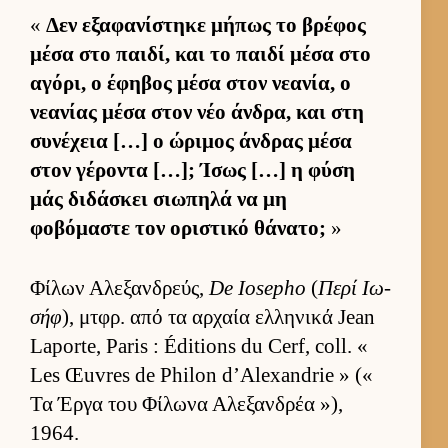
«
Δεν εξαφανίστηκε μήπως το βρέφος
μέσα στο παι­δί, και το παιδί μέσα στο
αγόρι, ο έφηβος μέσα στον νεανία, ο
νεανίας μέσα στον νέο άν­δρα, και στη
συνέχεια […] ο ώριμος άν­δρας μέσα
στον γέροντα […]; Ίσως […] η φύση
μάς διδάσκει σιω­πηλά να μη
φοβόμαστε τον οριστικό θάνατο;
»
Φίλων Αλεξαν­δρεύς,
De Iosepho
(
Περί Ιω­
σήφ
), μτ­φρ. από τα αρ­χαία ελ­ληνικά Jean
Laporte, Paris : Éditions du Cerf, coll. «
Les Œuvres de Philon d’Alexandrie » («
Τα Έργα του Φίλωνα Αλεξαν­δρέα »),
1964.