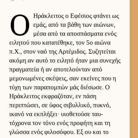
Ο
Ηράκλει­τος ο Εφέσιος φτάνει ως
εμάς, από τα βάθη των αιώνων,
μέσα από τα αποσπάσματα ενός
ει­λητού που κατατέθηκε, τον 5ο αιώνα
π.Χ., στον ναό της Αρ­τέμιδος. Συζητεί­ται
ακόμη αν αυτό το ει­λητό ήταν μια συνεχής
πραγ­ματεία ή αν αποτελού­νταν από
μεμονωμένες σκέψεις, σαν εκεί­νες που η
τύχη των παραπομπών μάς διέσωσε. Ο
Ηράκλει­τος εκ­φραζόταν, εν πάση
περιπτώσει, σε ύφος σιβυλ­λικό, πυκνό,
ικανό να εκ­πλήξει· υιο­θετούσε ταυ­
τόχρονα τον τόνο ενός προφήτη και τη
γλώσσα ενός φιλοσόφου. Εξ ου και το