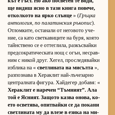
кът е гъст. Но ако пос­ве­тен те во­ди,
ще ви­диш ясно в тази книга по­ве­че,
от­кол­кото на ярко слънце
» (
Гръцка
ан­то­ло­гия, по па­ла­тин­с­кия ръ­ко­пис
).
От­лом­ки­те, ос­та­нали от не­го­вото уче­
ние, са като свет­ка­ви­ците на бу­ря, ко­ято
тайн­с­т­вено се е от­тег­ли­ла, раз­къс­вайки
пред­сок­ра­ти­чес­ката нощ с огън, нес­рав­
ним с ни­кой друг. Хе­гел, прос­ле­дя­вайки
из­б­лика на «
свет­ли­ната на ми­сълта
»,
раз­поз­нава в Хе­рак­лит най-лъ­че­зарно
цен­т­рал­ната фи­гу­ра. Хай­де­гер до­ба­вя: «
Хе­рак­лит е на­ре­чен “Тъм­ни­ят”. Ала
той е Яс­ни­ят. За­щото казва оно­ва, ко­
ето ос­ве­тя­ва, опит­вайки се да по­кани
свет­ли­ната му да влезе в езика на ми­