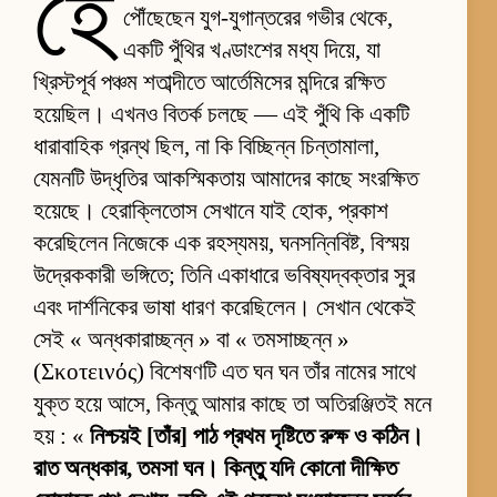
হে
পৌঁছেছেন যুগ-যুগান্তরের গভীর থেকে,
একটি পুঁথির খণ্ডাংশের মধ্য দিয়ে, যা
খ্রিস্টপূর্ব পঞ্চম শতাব্দীতে আর্তেমিসের মন্দিরে রক্ষিত
হয়েছিল। এখনও বিতর্ক চলছে — এই পুঁথি কি একটি
ধারাবাহিক গ্রন্থ ছিল, না কি বিচ্ছিন্ন চিন্তামালা,
যেমনটি উদ্ধৃতির আকস্মিকতায় আমাদের কাছে সংরক্ষিত
হয়েছে। হেরাক্লিতোস সেখানে যাই হোক, প্রকাশ
করেছিলেন নিজেকে এক রহস্যময়, ঘনসন্নিবিষ্ট, বিস্ময়
উদ্রেককারী ভঙ্গিতে; তিনি একাধারে ভবিষ্যদ্বক্তার সুর
এবং দার্শনিকের ভাষা ধারণ করেছিলেন। সেখান থেকেই
সেই « অন্ধকারাচ্ছন্ন » বা « তমসাচ্ছন্ন »
(Σκοτεινός) বিশেষণটি এত ঘন ঘন তাঁর নামের সাথে
যুক্ত হয়ে আসে, কিন্তু আমার কাছে তা অতিরঞ্জিতই মনে
হয় : «
নিশ্চয়ই [তাঁর] পাঠ প্রথম দৃষ্টিতে রুক্ষ ও কঠিন।
রাত অন্ধকার, তমসা ঘন। কিন্তু যদি কোনো দীক্ষিত