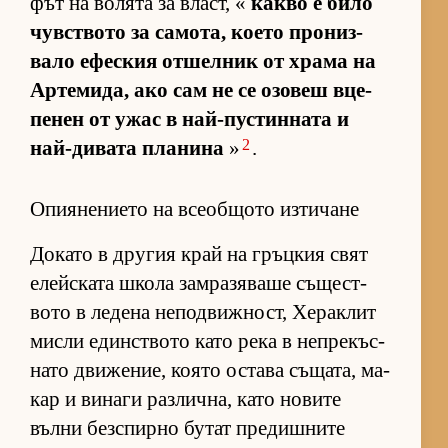
фът на во­лята за власт, «
какво е било
чув­с­т­вото за са­мо­та, ко­ето про­низ­
вало ефес­кия от­шел­ник от храма на
Ар­те­ми­да, ако сам не се озо­веш вце­
пе­нен от ужас в най-пус­тин­ната и
2
най-ди­вата пла­нина
»
.
Опиянението на всеобщото изтичане
До­като в дру­гия край на гръц­кия свят
елейс­ката школа зам­ра­зя­ваше съ­щес­т­
вото в ле­дена не­под­виж­ност, Хе­рак­лит
мисли един­с­т­вото като река в неп­ре­къс­
нато дви­же­ние, ко­ято ос­тава съ­ща­та, ма­
кар и ви­наги раз­лич­на, като но­вите
вълни без­спирно бу­тат пре­диш­ните