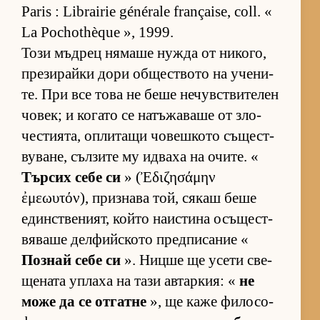
Paris : Librairie générale française, coll. «
La Pochothèque », 1999.
Този мъд­рец ня­маше нужда от ни­ко­го,
пре­зи­райки дори об­щес­т­вото на уче­ни­
те. При все това не беше не­чув­с­т­ви­те­лен
чо­век; и ко­гато се на­тъ­жа­ваше от зло­
чес­ти­я­та, оп­ли­тащи чо­веш­кото съ­щес­т­
ву­ва­не, съл­зите му ид­ваха на очи­те. «
Тър­сих себе си
» (Ἐδιζησάμην
ἐμεωυτόν), приз­нава той, ся­каш беше
един­с­т­ве­ни­ят, който на­ис­тина осъ­щес­т­
вя­ваше дел­фийс­кото пред­пи­са­ние «
Поз­най себе си
». Ницше ще усети све­
ще­ната уп­лаха на тази ав­тар­кия: «
не
може да се от­гатне
», ще каже фи­ло­со­