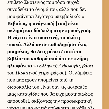
επίθετο Σκοτει­νός που τόσο συχνά
συνοδεύει το όνομά του, αλλά που δεν
μου φαί­νεται λιγότερο υπερ­βολικό: «
Βεβαί­ως, η ανάγνωσή [του] εί­ναι
σκληρή και δύσκολη στην προσέγ­γιση.
Η νύχτα εί­ναι σκοτει­νή, τα σκότη
πυκνά. Αλλά αν σε καθοδηγήσει ένας
μυημένος, θα δεις μέσα σ’ αυτό το
βιβλίο πιο καθαρά από ό,τι σε πλήρη
ηλιο­φάνεια
» (
Ελ­ληνική Αν­θολογία, βάσει
του Παλατινού χει­ρογράφου
). Οι λάμ­ψεις
που μας έχουν απομεί­νει από τη
διδασκαλία του εί­ναι σαν τις αστραπές
μιας καται­γίδας που θα είχε μυστηριω­δώς
αποσυρ­θεί, σκίζοντας την προσωκρατική
νύχτα με μια φωτιά ασύγκριτη με κάθε άλ­