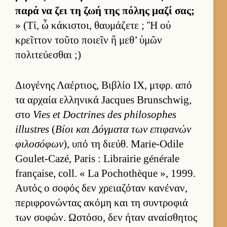
παρά να ζει τη ζωή της πόλης μαζί σας;
» (Τί, ὦ κάκιστοι, θαυ­μάζετε ; Ἢ οὐ
κρεῖτ­τον τοῦτο ποιεῖν ἢ μεθ’ ὑμῶν
πολιτεύ­εσθαι ;)
Διο­γένης Λαέρ­τιος, Βιβλίο IX, μτ­φρ. από
τα αρ­χαία ελ­ληνικά Jacques Brunschwig,
στο
Vies et Doctrines des philosophes
illustres
(
Βίοι και Δόγ­ματα των επιφανών
φιλοσόφων
), υπό τη διεύθ. Marie-Odile
Goulet-Cazé, Paris : Librairie générale
française, coll. « La Pochothèque », 1999.
Αυ­τός ο σοφός δεν χρεια­ζόταν κανέναν,
περιφρονώντας ακόμη και τη συντροφιά
των σοφών. Ωστόσο, δεν ήταν αναί­σθητος