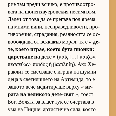
рие там преди всич­ко, е про­ти­во­от­ро­
вата на шо­пен­ха­уе­ров­с­кия пе­си­ми­зъм.
Да­леч от това да се пре­гъва под ярема
на мними ви­ни, нес­п­ра­вед­ли­вос­ти, про­
ти­во­ре­чия, стра­да­ния, ре­ал­ността се ос­
во­бож­дава от вся­ка­къв мо­рал: тя е «
де­
те, ко­ето иг­рае, ко­ето бута пи­он­ки:
цар­с­т­ване на дете
» (παῖς […] παίζων,
πεσσεύων· παιδὸς ἡ βασιληίη). Ако Хе­
рак­лит се смес­ваше с иг­рата на шумни
деца в све­ти­ли­щето на Ар­те­ми­да, то е
за­щото вече ме­ди­ти­раше върху «
иг­
рата на ве­ли­кото де­те-свят
», то­ест
Бог. Во­лята за власт тук се очер­тава в
ума на Ниц­ше: ар­тис­тична си­ла, ко­ято