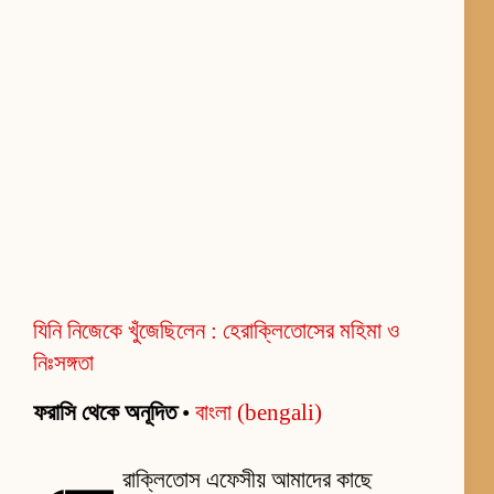
যিনি নিজেকে খুঁজেছিলেন : হেরাক্লিতোসের মহিমা ও
নিঃসঙ্গতা
ফরাসি থেকে অনূদিত
•
বাংলা (bengali)
রাক্লিতোস এফেসীয় আমাদের কাছে