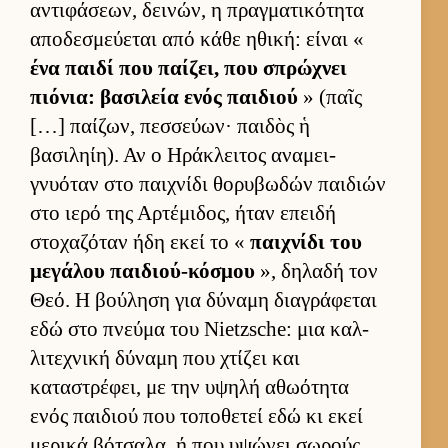
αντιφάσεων, δει­νών, η πραγ­ματικότητα
αποδεσμεύ­εται από κάθε ηθική: εί­ναι «
ένα παιδί που παί­ζει, που σπρώχνει
πιόνια: βασιλεία ενός παι­διού
» (παῖς
[…] παί­ζων, πεσ­σεύ­ων· παι­δὸς ἡ
βασιληίη). Αν ο Ηράκλει­τος αναμει­
γνυόταν στο παι­χνίδι θορυβωδών παι­διών
στο ιερό της Αρ­τέμιδος, ήταν επειδή
στοχαζόταν ήδη εκεί το «
παι­χνίδι του
μεγάλου παι­διού-κόσμου
», δηλαδή τον
Θεό. Η βού­ληση για δύναμη δια­γράφεται
εδώ στο πνεύμα του Nietzsche: μια καλ­
λιτεχνική δύναμη που χτίζει και
καταστρέφει, με την υψηλή αθωότητα
ενός παι­διού που τοποθετεί εδώ κι εκεί
μερικά βότσαλα, ή που υψώνει σωρούς