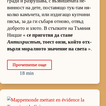
гради и раз­ру­ша­ва, с въз­ви­ше­ната не­
вин­ност на де­те, пос­та­вящо тук-там ня­
колко ка­мъ­че­та, или из­ди­гащо куп­чини
пя­сък, за да ги съ­баря от­но­во, от­въд
доб­рото и зло­то. В стъп­ките на Тъм­ния
Ницше «
се при­готвя да стане
Антихристът
, то­ест он­зи, който от­х­
върля мо­рал­ното зна­че­ние на света
».
Про­че­тете още
18 min