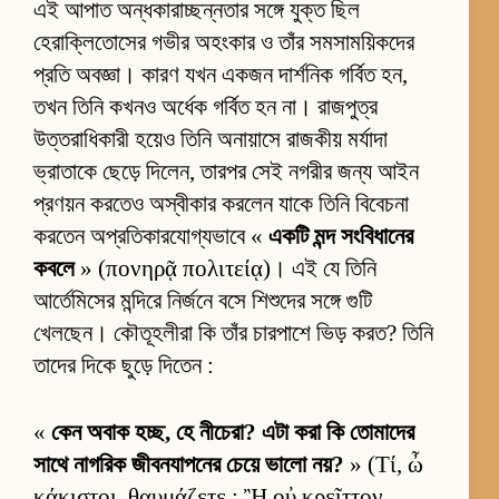
এই আপাত অন্ধকারাচ্ছন্নতার সঙ্গে যুক্ত ছিল
হেরাক্লিতোসের গভীর অহংকার ও তাঁর সমসাময়িকদের
প্রতি অবজ্ঞা। কারণ যখন একজন দার্শনিক গর্বিত হন,
তখন তিনি কখনও অর্ধেক গর্বিত হন না। রাজপুত্র
উত্তরাধিকারী হয়েও তিনি অনায়াসে রাজকীয় মর্যাদা
ভ্রাতাকে ছেড়ে দিলেন, তারপর সেই নগরীর জন্য আইন
প্রণয়ন করতেও অস্বীকার করলেন যাকে তিনি বিবেচনা
করতেন অপ্রতিকারযোগ্যভাবে «
একটি মন্দ সংবিধানের
কবলে
» (πονηρᾷ πολιτείᾳ)। এই যে তিনি
আর্তেমিসের মন্দিরে নির্জনে বসে শিশুদের সঙ্গে গুটি
খেলছেন। কৌতূহলীরা কি তাঁর চারপাশে ভিড় করত? তিনি
তাদের দিকে ছুড়ে দিতেন :
«
কেন অবাক হচ্ছ, হে নীচেরা? এটা করা কি তোমাদের
সাথে নাগরিক জীবনযাপনের চেয়ে ভালো নয়?
» (Τί, ὦ
κάκιστοι, θαυμάζετε ; Ἢ οὐ κρεῖττον