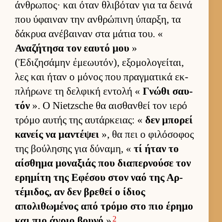
άν­θρωπος· και όταν θλιβόταν για τα δεινά
που ύφαι­ναν την αν­θρώπινη ύπαρ­ξη, τα
δάκρυα ανέβαι­ναν στα μάτια του. «
Αναζήτησα τον εαυτό μου
»
(Ἐδιζησάμην ἐμεωυτόν), εξομολογεί­ται,
λες και ήταν ο μόνος που πραγ­ματικά εκ­
πλήρωνε τη δελ­φική εντολή «
Γνώθι σαυ­
τόν
». Ο Nietzsche θα αι­σθαν­θεί τον ιερό
τρόμο αυ­τής της αυ­τάρ­κειας: «
δεν μπορεί
κανείς να μαντέψει
», θα πει ο φιλόσοφος
της βού­λησης για δύναμη, «
τί ήταν το
αί­σθημα μοναξιάς που δια­περ­νούσε τον
ερημίτη της Εφέσου στον ναό της Αρ­
τέμιδος, αν δεν βρεθεί ο ίδιος
απολιθωμένος από τρόμο στο πιο έρημο
2
και πιο άγριο βουνό
»
.