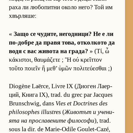
раха ли лю­бо­питни около не­го? Той им
хвър­ля­ше:
«
Защо се чу­ди­те, не­год­ни­ци? Не е ли
по-добре да правя то­ва, от­кол­кото да
водя с вас жи­вота на гра­да?
» (Τί, ὦ
κάκιστοι, θαυμάζετε ; Ἢ οὐ κρεῖττον
τοῦτο ποιεῖν ἢ μεθ’ ὑμῶν πολιτεύεσθαι ;)
Diogène Laërce, Livre IX (Ди­о­ген Ла­ер­
ций, Книга IX), trad. du grec par Jacques
Brunschwig, dans
Vies et Doctrines des
philosophes illustres
(
Жи­во­тът и уче­ни­
ята на прос­ла­ве­ните фи­ло­софи
), trad.
sous la dir. de Marie-Odile Goulet-Cazé,