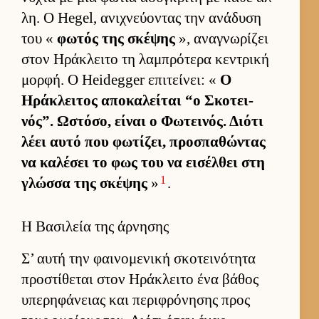
λη. Ο Hegel, ανιχνεύ­οντας την ανάδυση
του «
φωτός της σκέψης
», αναγνωρίζει
στον Ηράκλειτο τη λαμπρότερα κεντρική
μορ­φή. Ο Heidegger επιτεί­νει: «
Ο
Ηράκλει­τος αποκαλεί­ται “ο Σκοτει­
νός”. Ωστόσο, εί­ναι ο Φωτει­νός. Διότι
λέει αυτό που φωτίζει, προσπαθώντας
να καλέσει το φως του να ει­σέλ­θει στη
1
γλώσσα της σκέψης
»
.
Η Βασιλεία της άρνησης
Σ’ αυτή την φαι­νομενική σκοτει­νότητα
προστίθεται στον Ηράκλειτο ένα βάθος
υπερηφάνειας και περιφρόνησης προς