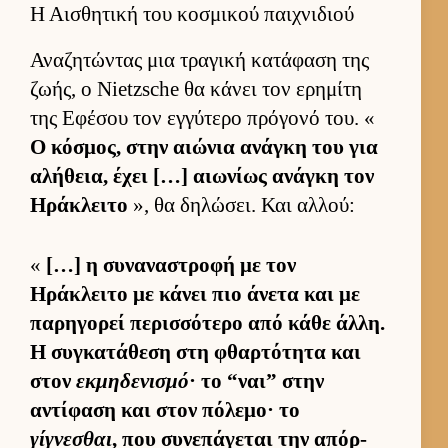
Η Αισθητική του κοσμικού παιχνιδιού
Αναζητώντας μια τραγική κατάφαση της
ζωής, ο Nietzsche θα κάνει τον ερημίτη
της Εφέσου τον εγ­γύτερο πρόγονό του. «
Ο κόσμος, στην αιώνια ανάγκη του για
αλήθεια, έχει […] αιω­νίως ανάγκη τον
Ηράκλειτο
», θα δηλώσει. Και αλ­λού:
«
[…] η συναναστροφή με τον
Ηράκλειτο με κάνει πιο άνετα και με
παρηγορεί περισ­σότερο από κάθε άλ­λη.
Η συγκατάθεση στη φθαρ­τότητα και
στον
εκμηδενισμό
· το “ναι” στην
αντίφαση και στον πόλεμο· το
γίγνεσθαι
, που συνεπάγεται την απόρ­