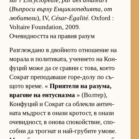
sur l’Encyclopédie, par des amateurs
(
Въп­роси върху Ен­цик­ло­пе­ди­я­та, от
лю­би­тели
), IV,
César-Égalité
. Oxford :
Voltaire Foundation, 2009.
Очевидността на правия разум
Раз­г­леж­дано в двой­ното от­но­ше­ние на
мо­рала и по­ли­ти­ка­та, уче­ни­ето на Кон­
фу­ций може да се сравни с то­ва, ко­ето
Сок­рат пре­по­да­ваше го­ре-долу по съ­
щото вре­ме. «
При­я­тели на ра­зу­ма,
вра­гове на ен­ту­си­азма
» (Вол­тер),
Кон­фу­ций и Сок­рат са об­лекли ан­тич­
ната мъд­рост в онази кро­тост, в онази
оче­вид­ност, в онова спо­койс­т­вие, спо­
собни да трог­нат и най-гру­бите умо­ве.