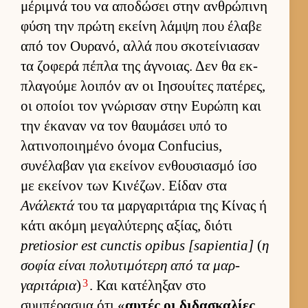
μέριμνά του να αποδώσει στην αν­θρώπινη
φύση την πρώτη εκείνη λάμψη που έλαβε
από τον Ου­ρανό, αλλά που σκοτεί­νια­σαν
τα ζοφερά πέπλα της άγνοιας. Δεν θα εκ­
πλαγούμε λοι­πόν αν οι Ιησουί­τες πατέρες,
οι οποίοι τον γνώρισαν στην Ευ­ρώπη και
την έκαναν να τον θαυ­μάσει υπό το
λατινοποι­ημένο όνομα Confucius,
συνέλαβαν για εκεί­νον εν­θου­σια­σμό ίσο
με εκεί­νον των Κινέζων. Εί­δαν στα
Ανάλεκτά
του τα μαρ­γαριτάρια της Κίνας ή
κάτι ακόμη μεγαλύτερης αξίας, διότι
pretiosior est cunctis opibus [sapientia]
(
η
σοφία εί­ναι πολυτιμότερη από τα μαρ­
3
γαριτάρια
)
. Και κατέληξαν στο
συμπέρασμα ότι «
αυ­τές οι διδασκαλίες