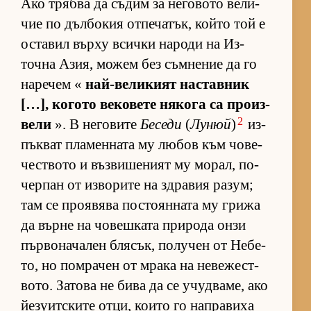
Ако трябва да съ­дим за не­го­вото ве­ли­
чие по дъл­бо­кия от­пе­ча­тък, който той е
ос­та­вил върху всички на­роди на Из­
точна Азия, мо­жем без съм­не­ние да го
на­ре­чем «
най-ве­ли­кият нас­тав­ник
[…], ко­гото ве­ко­вете ня­кога са про­из­
2
вели
». В не­го­вите
Беседи
(
Лунюй
)
из­
пък­ват пла­мен­ната му лю­бов към чо­ве­
чес­т­вото и въз­ви­ше­ният му мо­рал, по­
чер­пан от из­во­рите на здра­вия ра­зум;
там се про­я­вява пос­то­ян­ната му грижа
да върне на чо­веш­ката при­рода онзи
пър­во­на­ча­лен бля­сък, по­лу­чен от Не­бе­
то, но пом­ра­чен от мрака на не­ве­жес­т­
во­то. За­това не бива да се учуд­ва­ме, ако
йе­зу­ит­с­ките от­ци, ко­ито го нап­ра­виха