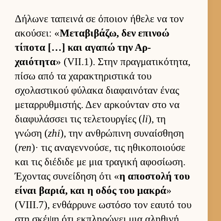
Δήλωνε ταπεινά σε όποιον ήθελε να τον
ακού­σει: «
Μεταβιβάζω, δεν επινοώ
τίποτα […] και αγαπώ την Αρ­
χαιότητα
» (VII.1). Στην πραγ­ματικότητα,
πίσω από τα χαρακτηριστικά του
σχολαστικού φύλακα δια­φαι­νόταν ένας
μεταρ­ρυθ­μιστής. Δεν αρ­κού­νταν στο να
δια­φυλάσ­σει τις τελετουρ­γίες (
li
), τη
γνώση (
zhi
), την αν­θρώπινη συναί­σθηση
(
ren
)· τις αναγεν­νού­σε, τις ηθικοποιούσε
και τις διέδιδε με μια τραγική αφοσίωση.
Έχοντας συνεί­δηση ότι «
η αποστολή του
εί­ναι βαριά, και η οδός του μακρά
»
(VIII.7), εν­θάρ­ρυνε ωστόσο τον εαυτό του
στη σκέψη ότι εκ­πληρώνει μια αληθινή