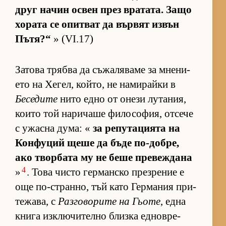
друг на­чин ос­вен през вра­та­та. Защо
хо­рата се опит­ват да вър­вят из­вън
Пъ­тя?“
» (VI.17)
За­това трябва да съ­жа­ля­ваме за мне­ни­
ето на Хе­гел, кой­то, не на­ми­райки в
Беседите
нито едно от онези лу­та­ния,
ко­ито той на­ри­чаше фи­ло­со­фия, от­сече
с ужасна ду­ма: «
за ре­пу­та­ци­ята на
Кон­фу­ций щеше да бъде по-доб­ре,
ако твор­бата му не беше пре­веж­дана
4
»
. Това чисто гер­ман­ско през­ре­ние е
още по-ст­ран­но, тъй като Гер­ма­ния при­
те­жа­ва, с
Раз­го­во­рите на Гьоте
, една
книга из­к­лю­чи­телно близка ед­нов­ре­