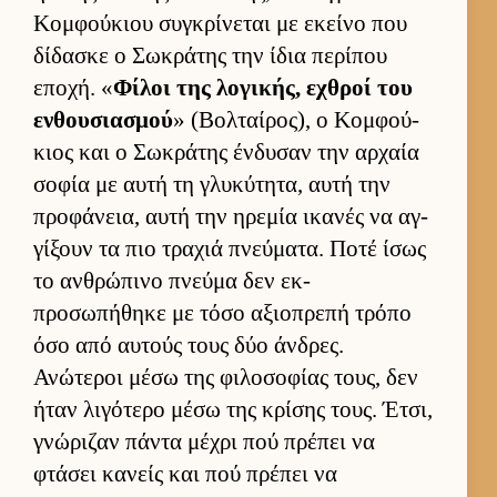
Κομ­φού­κιου συγκρίνεται με εκείνο που
δίδασκε ο Σωκράτης την ίδια περίπου
εποχή. «
Φίλοι της λογικής, εχθροί του
εν­θου­σια­σμού
» (Βολ­ταί­ρος), ο Κομ­φού­
κιος και ο Σωκράτης έν­δυσαν την αρ­χαία
σοφία με αυτή τη γλυκύτητα, αυτή την
προφάνεια, αυτή την ηρεμία ικανές να αγ­
γίξουν τα πιο τραχιά πνεύ­ματα. Ποτέ ίσως
το αν­θρώπινο πνεύμα δεν εκ­
προσωπήθηκε με τόσο αξιο­πρεπή τρόπο
όσο από αυ­τούς τους δύο άν­δρες.
Ανώτεροι μέσω της φιλοσοφίας τους, δεν
ήταν λιγότερο μέσω της κρίσης τους. Έτσι,
γνώριζαν πάντα μέχρι πού πρέπει να
φτάσει κανείς και πού πρέπει να