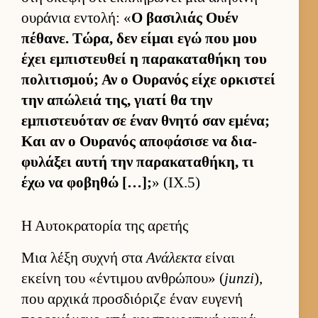
ου­ράνια εντολή: «
Ο βασιλιάς Ουέν
πέθανε. Τώρα, δεν εί­μαι εγώ που μου
έχει εμπιστευ­θεί η παρακαταθήκη του
πολιτισμού; Αν ο Ου­ρανός είχε ορ­κιστεί
την απώλειά της, γιατί θα την
εμπιστευόταν σε έναν θνητό σαν εμένα;
Και αν ο Ου­ρανός αποφάσισε να δια­
φυλάξει αυτή την παρακαταθήκη, τι
έχω να φοβηθώ […];
» (IX.5)
Η Αυτοκρατορία της αρετής
Μια λέξη συχνή στα
Ανάλεκτα
εί­ναι
εκείνη του «έντιμου αν­θρώπου» (
junzi
),
που αρ­χικά προσ­διόριζε έναν ευ­γενή