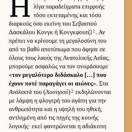
Η
λίγα παραδείγ­ματα επιρ­ροής
τόσο εκτεταμένης και τόσο
διαρ­κούς όσο εκείνη του Σεβαστού
1
Δασκάλου Κονγκ ή Κονγ­κφου­τζί
. Αν
πρέπει να κρίνουμε τη μεγαλοσύνη του
από το βαθύ αποτύπωμα που άφησε σε
όλους τους λαούς της Ανατολικής Ασίας,
μπορούμε ασφαλώς να τον ονομάσουμε
«
τον μεγαλύτερο διδάσκαλο […] που
έχουν ποτέ παραγάγει οι αιώνες
». Στα
2
Ανάλεκτά
του (
Λουνγιού
)
εκ­δηλώνονται
με λάμψη η φλογερή του αγάπη για την
αν­θρωπότητα και η υψηλή του ηθική,
αντλημένη από τις πηγές της κοι­νής
λογικής· εκεί φανερώνεται η αδιάκοπη