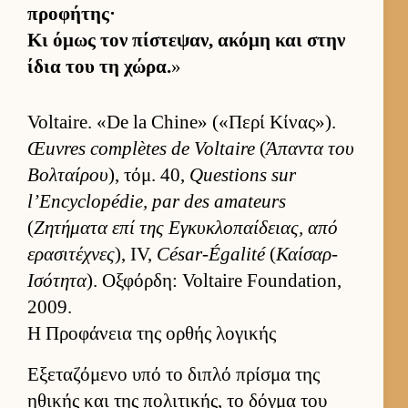
προφήτης·
Κι όμως τον πίστεψαν, ακόμη και στην
ίδια του τη χώρα.
»
Voltaire. «De la Chine» («Περί Κίνας»).
Œuvres complètes de Voltaire
(
Άπαντα του
Βολ­ταί­ρου
), τόμ. 40,
Questions sur
l’Encyclopédie, par des amateurs
(
Ζητήματα επί της Εγκυκλοπαί­δειας, από
ερασιτέχνες
), IV,
César-Égalité
(
Καίσαρ-
Ισότητα
). Οξ­φόρ­δη: Voltaire Foundation,
2009.
Η Προφάνεια της ορθής λογικής
Εξεταζόμενο υπό το διπλό πρίσμα της
ηθικής και της πολιτικής, το δόγμα του