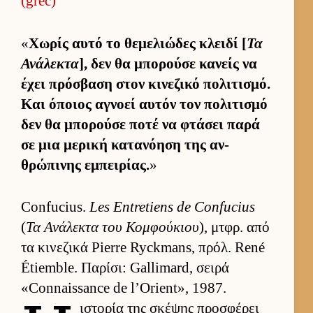
(grec)
«
Χωρίς αυτό το θεμελιώδες κλειδί [
Τα
Ανάλεκτα
], δεν θα μπορούσε κανείς να
έχει πρόσβαση στον κινεζικό πολιτισμό.
Και όποιος αγνοεί αυ­τόν τον πολιτισμό
δεν θα μπορούσε ποτέ να φτάσει παρά
σε μια μερική κατανόηση της αν­
θρώπινης εμπει­ρίας.
»
Confucius.
Les Entretiens de Confucius
(
Τα Ανάλεκτα του Κομ­φού­κιου
), μτ­φρ. από
τα κινεζικά Pierre Ryckmans, πρόλ. René
Étiemble. Παρίσι: Gallimard, σειρά
«Connaissance de l’Orient», 1987.
ιστορία της σκέψης προσφέρει