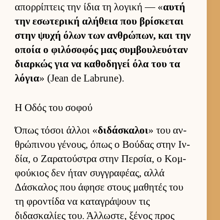
απορ­ρίπτεις την ίδια τη λογική — «
αυτή
την εσωτερική αλήθεια που βρίσκεται
στην ψυχή όλων των αν­θρώπων, και την
οποία ο φιλόσοφός μας συμ­βου­λευόταν
διαρ­κώς για να καθοδηγεί όλα του τα
λόγια
» (Jean de Labrune).
Η Οδός του σοφού
Όπως τόσοι άλ­λοι «
διδάσκαλοι
» του αν­
θρώπινου γένους, όπως ο Βού­δας στην Ιν­
δία, ο Ζαρατού­στρα στην Περ­σία, ο Κομ­
φού­κιος δεν ήταν συγ­γραφέας, αλλά
Δάσκαλος που άφησε στους μαθητές του
τη φροντίδα να καταγράψουν τις
διδασκαλίες του. Άλ­λωστε, ξένος προς