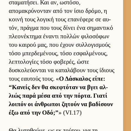
σταματήσει. Και αν, ωστόσο,
απομακρύνονταν από τον ίσιο δρόμο, η
κοινή τους λογική τους επανέφερε σε αυ­
τόν, πράγμα που τους δίνει ένα σημαντικό
πλεονέκτημα έναντι πολ­λών φιλοσόφων
του και­ρού μας, που έχουν συλ­λογισμούς
τόσο μπερ­δεμένους, τόσο εσφαλ­μένους,
λεπτολογίες τόσο φοβερές, ώστε
δυσκολεύ­ονται να καταλάβουν τους ίδιους
τους εαυ­τούς τους. «
Ο Δάσκαλος εί­πε:
“Κανείς δεν θα σκεφτόταν να βγει αλ­
λιώς παρά μέσα από την πόρ­τα. Γιατί
λοι­πόν οι άν­θρωποι ζητούν να βαδίσουν
έξω από την Οδό;”
» (VI.17)
Θα λυπηθού­με, ως εκ τού­του, για τη