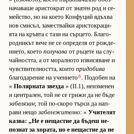
на­ча­ваше арис­ток­рат от зна­тен род и се­
мейс­т­во, но на ко­ето Кон­фу­ций вдъхва
нов сми­съл, за­мес­т­вайки арис­ток­ра­ци­
ята на кръвта с тази на сър­це­то. Бла­го­
род­ни­кът вече не се оп­ре­деля от рож­де­
ни­е­то, ко­ето
получава
от ръ­цете на слу­
чай­ност­та, а от мо­рал­ното из­ви­ся­ване и
чув­с­т­ви­тел­ност­та, ко­ито
придобива
6
бла­го­да­ре­ние на уче­ни­ето
. По­до­бен на
«
По­ляр­ната звезда
» (II.1), не­из­ме­нен
и цен­т­ра­лен, той не се грижи да не бъде
забелязан
; той по-скоро търси да нап­
рави нещо
забележително
: «
Учи­те­лят
каз­ва: „Не е не­щас­тие да бъ­деш не­
поз­нат за хо­ра­та, но е не­щас­тие да не