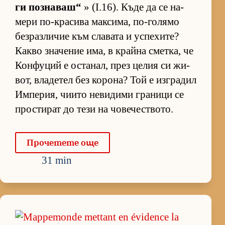
ги поз­на­ваш“
» (I.16). Къде да се на­
мери по-кра­сива мак­си­ма, по-го­лямо
без­раз­ли­чие към сла­вата и ус­пе­хи­те?
Какво зна­че­ние има, в крайна смет­ка, че
Кон­фу­ций е ос­та­нал, през це­лия си жи­
вот, вла­де­тел без ко­ро­на? Той е из­г­ра­дил
Им­пе­рия, чи­ито не­ви­дими гра­ници се
прос­ти­рат до тези на чо­ве­чес­т­во­то.
Про­че­тете още
31 min