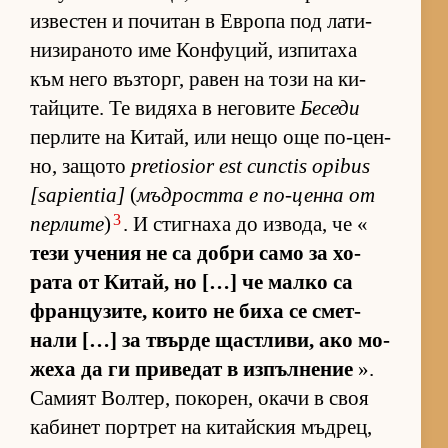
из­вес­тен и по­чи­тан в Ев­ропа под ла­ти­
ни­зи­ра­ното име Кон­фу­ций, из­пи­таха
към него въз­торг, ра­вен на този на ки­
тай­ци­те. Те ви­дяха в не­го­вите
Беседи
пер­лите на Ки­тай, или нещо още по-цен­
но, за­щото
pretiosior est cunctis opibus
[sapientia]
(
мъд­ростта е по-ценна от
3
пер­лите
)
. И стиг­наха до из­во­да, че «
тези уче­ния не са добри само за хо­
рата от Ки­тай, но […] че малко са
фран­цу­зи­те, ко­ито не биха се смет­
нали […] за твърде щас­т­ли­ви, ако мо­
жеха да ги при­ве­дат в из­пъл­не­ние
».
Са­мият Вол­тер, по­ко­рен, окачи в своя
ка­би­нет пор­т­рет на ки­тайс­кия мъд­рец,