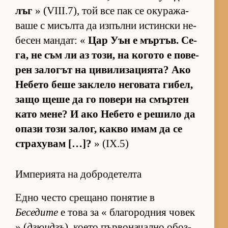
лъг
» (VIII.7), той все пак се оку­ра­жа­
ваше с ми­сълта да из­пълни ис­тин­ски не­
бе­сен ман­дат: «
Цар Уън е мър­тъв. Се­
га, не съм ли аз то­зи, на ко­гото е по­ве­
рен за­ло­гът на ци­ви­ли­за­ци­я­та? Ако
Не­бето беше зак­лело не­го­вата ги­бел,
защо щеше да го по­вери на смър­тен
като ме­не? И ако Не­бето е ре­шило да
опази този за­лог, какво имам да се
стра­ху­вам […]?
» (IX.5)
Империята на добродетелта
Едно често сре­щано по­ня­тие в
Беседите
е това за « бла­го­род­ния чо­век
» (
дзюндзъ
), ко­ето пър­во­на­чално обоз­