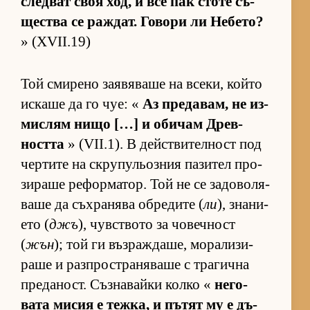
след­ват своя ход, и все пак стоте съ­
щес­тва се раж­дат. Го­вори ли Не­бе­то?
» (XVII.19)
Той сми­рено за­я­вя­ваше на все­ки, който
ис­каше да го чуе: «
Аз пре­да­вам, не из­
мис­лям нищо […] и оби­чам Древ­
ността
» (VII.1). В дейс­т­ви­тел­ност под
чер­тите на скру­пу­льоз­ния па­зи­тел про­
зи­раше ре­фор­ма­тор. Той не се за­до­во­ля­
ваше да съх­ра­нява об­ре­дите (
ли
), зна­ни­
ето (
джъ
), чув­с­т­вото за чо­веч­ност
(
жън
); той ги въз­раж­да­ше, мо­ра­ли­зи­
раше и раз­п­рос­т­ра­ня­ваше с тра­гична
пре­да­ност. Съз­на­вайки колко «
не­го­
вата ми­сия е теж­ка, и пъ­тят му е дъ­