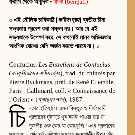
ফরাসি থেকে অনূদিত
•
বাংলা (bengali)
«
এই মৌলিক চাবিকাঠি [
বাণীসংগ্রহ
] ব্যতীত চীনা
সভ্যতায় প্রবেশ করা সম্ভব নয়। আর যে এই
সভ্যতাকে উপেক্ষা করে, সে কখনোই মানব অভিজ্ঞতার
আংশিক বোধের বেশি অর্জন করতে পারবে না।
»
Confucius.
Les Entretiens de Confucius
(
কনফুসিয়াসের বাণীসংগ্রহ
), trad. du chinois par
Pierre Ryckmans, préf. de René Étiemble.
Paris : Gallimard, coll. « Connaissance de
l’Orient » (
প্রাচ্যের জ্ঞান
), 1987.
চি
ন্তার ইতিহাসে এমন বিস্তৃত ও দীর্ঘস্থায়ী
প্রভাবের দৃষ্টান্ত খুব কমই পাওয়া যায় যা
1
পূজনীয় গুরু কোং বা কোংফুজি
-এর প্রভাবের
সমতুল্য। যদি পূর্ব এশিয়ার সমস্ত জনগোষ্ঠীর উপর তাঁর