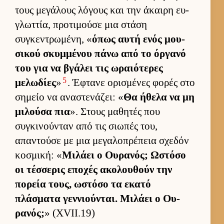
τους μεγάλους λόγους και την άκαιρη ευ­
γλωτ­τία, προτιμούσε μια στάση
συγκεντρωμένη, «
όπως αυτή ενός μου­
σικού σκυμ­μένου πάνω από το όρ­γανό
του για να βγάλει τις ωραιότερες
5
μελωδίες
»
. Έφτανε ορισμένες φορές στο
σημείο να αναστενάζει: «
Θα ήθελα να μη
μιλούσα πια
». Στους μαθητές που
συγκινού­νταν από τις σιω­πές του,
απαντούσε με μια μεγαλοπρέπεια σχεδόν
κοσμική: «
Μιλάει ο Ου­ρανός; Ωστόσο
οι τέσ­σερις εποχές ακολου­θούν την
πορεία τους, ωστόσο τα εκατό
πλάσματα γεν­νιού­νται. Μιλάει ο Ου­
ρανός;
» (XVII.19)