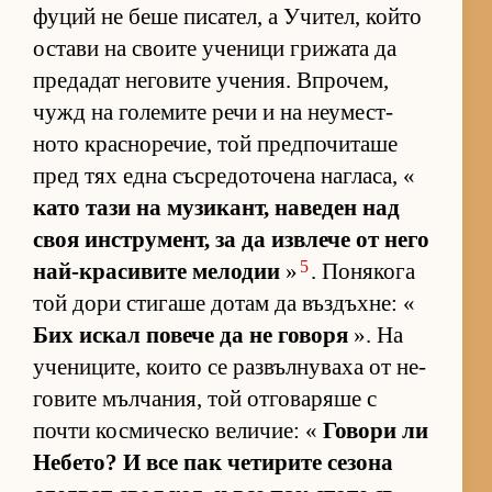
фу­ций не беше пи­са­тел, а Учи­тел, който
ос­тави на сво­ите уче­ници гри­жата да
пре­да­дат не­го­вите уче­ния. Впро­чем,
чужд на го­ле­мите речи и на не­у­мес­т­
ното крас­но­ре­чие, той пред­по­чи­таше
пред тях една със­ре­до­то­чена наг­ла­са, «
като тази на му­зи­кант, на­ве­ден над
своя ин­с­т­ру­мент, за да из­в­лече от него
5
най-кра­си­вите ме­ло­дии
»
. По­ня­кога
той дори сти­гаше до­там да въз­дъх­не: «
Бих ис­кал по­вече да не го­воря
». На
уче­ни­ци­те, ко­ито се раз­въл­ну­ваха от не­
го­вите мъл­ча­ния, той от­го­ва­ряше с
почти кос­ми­ческо ве­ли­чие: «
Го­вори ли
Не­бе­то? И все пак че­ти­рите се­зона