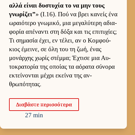
αλλά εί­ναι δυστυχία το να μην τους
γνωρίζει”
» (I.16). Πού να βρει κανείς ένα
ωραιότερο γνωμικό, μια μεγαλύτερη αδια­
φορία απέναντι στη δόξα και τις επιτυχίες;
Τι σημασία έχει, εν τέλει, αν ο Κομ­φού­
κιος έμει­νε, σε όλη του τη ζωή, ένας
μονάρ­χης χωρίς στέμ­μα; Έχτισε μια Αυ­
τοκρατορία της οποίας τα αόρατα σύνορα
εκτεί­νονται μέχρι εκείνα της αν­
θρωπότητας.
Δια­βάστε περισ­σότερα
27 min