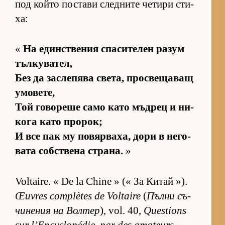
под който пос­тави след­ните че­тири сти­
ха:
«
На един­с­т­ве­ния спа­си­те­лен ра­зум
тъл­ку­ва­тел,
Без да зас­ле­пява све­та, прос­ве­ща­ващ
умо­ве­те,
Той го­во­реше само като мъд­рец и ни­
кога като про­рок;
И все пак му по­вяр­ва­ха, дори в не­го­
вата соб­с­т­вена стра­на.
»
Voltaire. « De la Chine » (« За Ки­тай »).
Œuvres complètes de Voltaire
(
Пълни съ­
чи­не­ния на Вол­тер
), vol. 40,
Questions