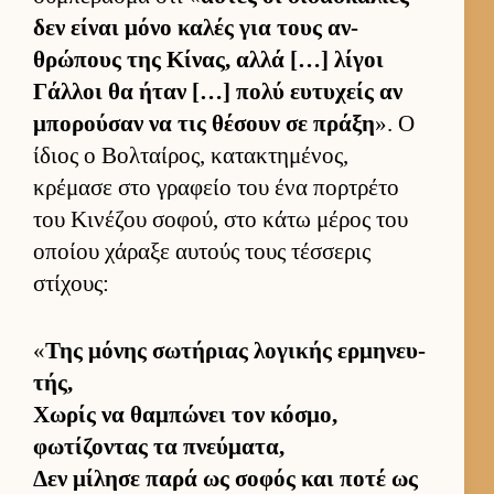
δεν εί­ναι μόνο καλές για τους αν­
θρώπους της Κίνας, αλλά […] λίγοι
Γάλ­λοι θα ήταν […] πολύ ευ­τυχείς αν
μπορού­σαν να τις θέσουν σε πράξη
». Ο
ίδιος ο Βολ­ταί­ρος, κατακτημένος,
κρέμασε στο γραφείο του ένα πορ­τρέτο
του Κινέζου σοφού, στο κάτω μέρος του
οποίου χάραξε αυ­τούς τους τέσ­σερις
στίχους:
«
Της μόνης σωτήριας λογικής ερ­μηνευ­
τής,
Χωρίς να θαμπώνει τον κόσμο,
φωτίζοντας τα πνεύ­ματα,
Δεν μίλησε παρά ως σοφός και ποτέ ως