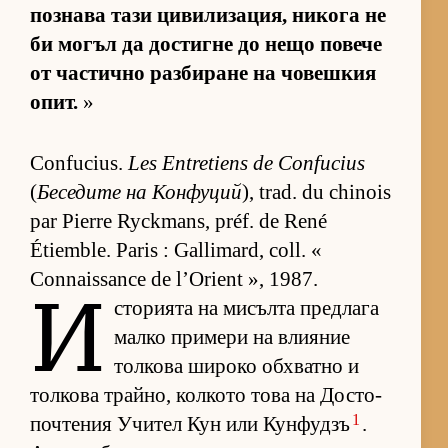
поз­нава тази ци­ви­ли­за­ция, ни­кога не
би мо­гъл да дос­тигне до нещо по­вече
от час­тично раз­би­ране на чо­веш­кия
опит.
»
Confucius.
Les Entretiens de Confucius
(
Бе­се­дите на Кон­фу­ций
), trad. du chinois
par Pierre Ryckmans, préf. de René
Étiemble. Paris : Gallimard, coll. «
Connaissance de l’Orient », 1987.
И
с­то­ри­ята на ми­сълта пред­лага
малко при­мери на вли­я­ние
тол­кова ши­роко об­х­ватно и
тол­кова трай­но, кол­кото това на Дос­то­
1
поч­те­ния Учи­тел Кун или Кун­фу­дзъ
.