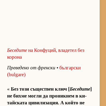
Беседите
на Конфуций, владетел без
корона
Пре­ве­дено от френ­ски
•
бъл­гар­ски
(bulgare)
«
Без този съ­щес­т­вен ключ [
Беседите
]
не бихме могли да про­ник­нем в ки­
тайс­ката ци­ви­ли­за­ция. А който не