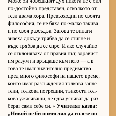
Може би чо­веш­кият дух ни­кога не е бил
по-дос­тойно пред­с­та­вен, от­кол­кото от
тези двама хо­ра. Пре­въз­ходни по сво­ята
фи­ло­со­фия, те не бяха по-малко та­кива
и по своя раз­съ­дък. За­това те ви­наги
зна­еха до­къде трябва да се стигне и
къде трябва да се спре. И ако слу­чайно
се от­к­ло­ня­ваха от пра­вия път, здра­вият
им ра­зум ги връ­щаше към него — а в
това те имат зна­чи­телно пре­дим­с­тво
пред много фи­ло­софи на на­шето вре­ме,
ко­ито имат раз­съж­де­ния тол­кова зап­ле­
те­ни, тол­кова пог­реш­ни, тън­кости тол­
кова ужа­ся­ва­щи, че едва ус­пя­ват да раз­
бе­рат сами себе си. «
Учи­те­лят каз­ва:
„Ни­кой не би по­мис­лил да из­лезе по