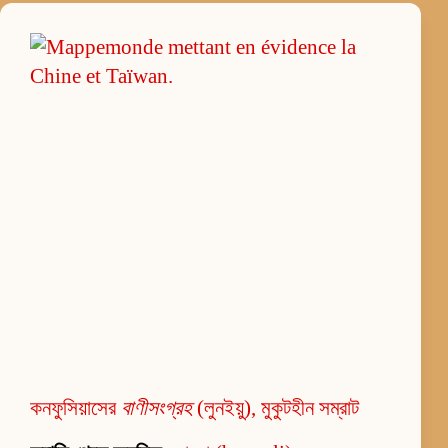
কনফুসিয়াসের
বাণীসংগ্রহ
(লুনইয়ু), মুকুটহীন সম্রাট