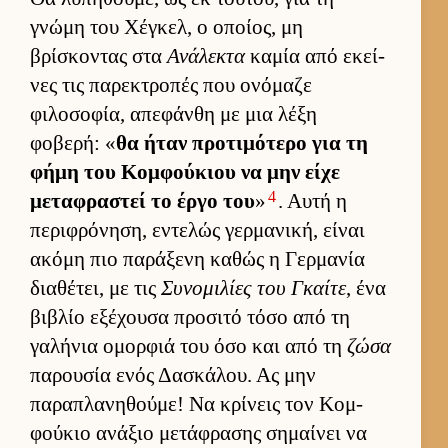
γνώμη του Χέγκελ, ο οποί­ος, μη
βρίσκοντας στα
Ανάλεκτα
καμία από εκεί­
νες τις παρεκτροπές που ονόμαζε
φιλοσοφία, απεφάνθη με μια λέξη
φοβερή: «
θα ήταν προτιμότερο για τη
φήμη του Κομ­φού­κιου να μην είχε
4
μεταφραστεί το έργο του
»
. Αυτή η
περιφρόνηση, εντελώς γερ­μανική, εί­ναι
ακόμη πιο παράξενη καθώς η Γερ­μανία
δια­θέτει, με τις
Συνομιλίες του Γκαίτε
, ένα
βιβλίο εξέχουσα προσιτό τόσο από τη
γαλήνια ομορ­φιά του όσο και από τη
ζώσα
παρου­σία ενός Δασκάλου. Ας μην
παραπλανηθού­με! Να κρίνεις τον Κομ­
φού­κιο ανάξιο μετάφρασης σημαί­νει να