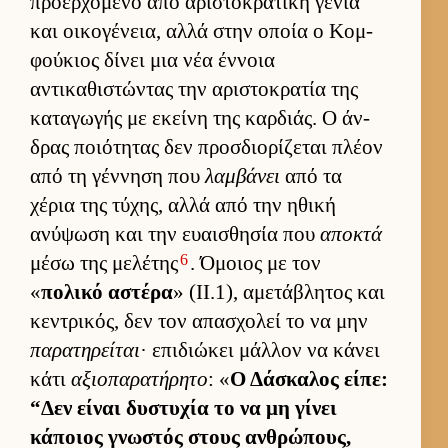
προερ­χόμενο από αριστοκρατική γενιά
και οι­κογένεια, αλλά στην οποία ο Κομ­
φού­κιος δίνει μια νέα έν­νοια
αντικαθιστώντας την αριστοκρατία της
καταγωγής με εκείνη της καρ­διάς. Ο άν­
δρας ποιότητας δεν προσ­διο­ρίζεται πλέον
από τη γέν­νηση που
λαμβάνει
από τα
χέρια της τύχης, αλλά από την ηθική
ανύψωση και την ευαι­σθησία που
αποκτά
6
μέσω της μελέτης
. Όμοιος με τον
«
πολικό αστέρα
» (II.1), αμετάβλητος και
κεντρικός, δεν τον απασχολεί το να μην
παρατηρείται
· επιδιώκει μάλ­λον να κάνει
κάτι
αξιοπαρατήρητο
: «
Ο Δάσκαλος εί­πε:
“Δεν εί­ναι δυστυχία το να μη γίνει
κάποιος γνωστός στους αν­θρώπους,