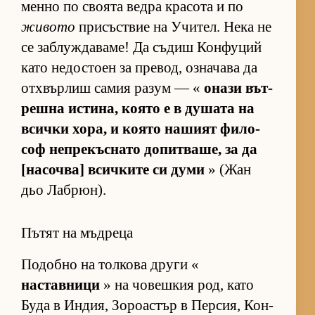
менно по сво­ята ведра кра­сота и по
живото
при­със­т­вие на Учи­тел. Нека не
се заб­луж­да­ва­ме! Да съ­диш Кон­фу­ций
като не­дос­тоен за пре­вод, оз­на­чава да
от­х­вър­лиш са­мия ра­зум — «
онази вът­
решна ис­ти­на, ко­ято е в ду­шата на
всички хо­ра, и ко­ято на­шият фи­ло­
соф неп­ре­къс­нато до­пит­ва­ше, за да
[на­соч­ва] всич­ките си думи
» (Жан
дьо Лаб­рюн).
Пътят на мъдреца
По­добно на тол­кова други «
наставници
» на чо­веш­кия род, като
Буда в Ин­дия, Зо­ро­ас­тър в Пер­сия, Кон­