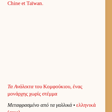
Τα Ανάλεκτα
του Κομφούκιου, ένας
μονάρχης χωρίς στέμμα
Μεταφρασμένο από τα γαλ­λικά
•
ελ­ληνικά