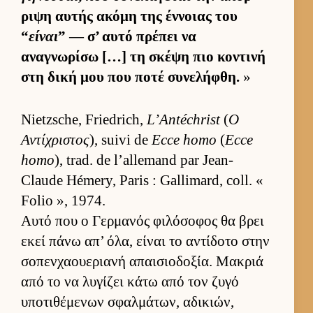
ριψη αυ­τής ακόμη της έν­νοιας του
“
είναι
” — σ’ αυτό πρέπει να
αναγνωρίσω […] τη σκέψη πιο κοντινή
στη δική μου που ποτέ συνελήφθη.
»
Nietzsche, Friedrich,
L’Antéchrist
(
Ο
Αντίχριστος
), suivi de
Ecce homo
(
Ecce
homo
), trad. de l’allemand par Jean-
Claude Hémery, Paris : Gallimard, coll. «
Folio », 1974.
Αυτό που ο Γερ­μανός φιλόσοφος θα βρει
εκεί πάνω απ’ όλα, εί­ναι το αντίδοτο στην
σοπεν­χαου­εριανή απαι­σιο­δοξία. Μακριά
από το να λυγίζει κάτω από τον ζυγό
υποτιθέμενων σφαλ­μάτων, αδικιών,