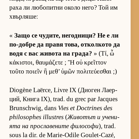
раха ли лю­бо­питни около не­го? Той им
хвър­ля­ше:
«
Защо се чу­ди­те, не­год­ни­ци? Не е ли
по-добре да правя то­ва, от­кол­кото да
водя с вас жи­вота на гра­да?
» (Τί, ὦ
κάκιστοι, θαυμάζετε ; Ἢ οὐ κρεῖττον
τοῦτο ποιεῖν ἢ μεθ’ ὑμῶν πολιτεύεσθαι ;)
Diogène Laërce, Livre IX (Ди­о­ген Ла­ер­
ций, Книга IX), trad. du grec par Jacques
Brunschwig, dans
Vies et Doctrines des
philosophes illustres
(
Жи­во­тът и уче­ни­
ята на прос­ла­ве­ните фи­ло­софи
), trad.
sous la dir. de Marie-Odile Goulet-Cazé,