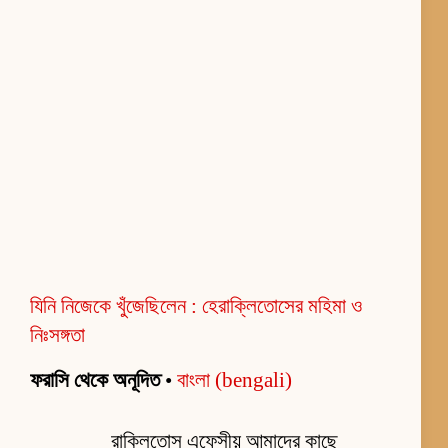
যিনি নিজেকে খুঁজেছিলেন : হেরাক্লিতোসের মহিমা ও
নিঃসঙ্গতা
ফরাসি থেকে অনূদিত
•
বাংলা (bengali)
রাক্লিতোস এফেসীয় আমাদের কাছে