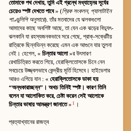
তোমাকে পথ দেখায়, তুমি এই গ্রন্থে মধ্যাহ্নের সূর্যের
চেয়েও স্পষ্ট দেখতে পাবে
» (
গ্রিক সংকলন, প্যালাটাইন
পাণ্ডুলিপি অনুসারে
). তাঁর মতবাদের যে ঝলকগুলো
আমাদের কাছে অবশিষ্ট আছে, তা যেন এক ঝড়ের বিদ্যুৎ-
ঝলকানি যা রহস্যজনকভাবে সরে গেছে, প্রাক্-সক্রেটীয়
রাত্রিকে ছিন্নভিন্ন করেছে এমন এক আগুনে যার তুলনা
নেই। হেগেল, «
চিন্তার আলো
»র উৎসারণ
রেখাচিত্রিত করতে গিয়ে, হেরাক্লিতোসকে চিনে নেন
সবচেয়ে উজ্জ্বলভাবে কেন্দ্রীয় মূর্তি হিসেবে। হাইডেগার
আরও এগিয়ে যান : «
হেরাক্লিতোসকে ডাকা হয়
“অন্ধকারাচ্ছন্ন”। অথচ তিনিই স্পষ্ট। কারণ তিনি
বলেন যা আলোকিত করে, চেষ্টা করেন সেই আলোকে
1
চিন্তার ভাষায় আমন্ত্রণ জানাতে
»
।
প্রত্যাখ্যানের রাজত্ব