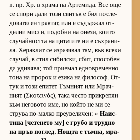
в. пр. Хр. в храма на Ар­те­ми­да. Все още
се спори дали този сви­тък е бил пос­ле­
до­ва­те­лен трак­тат, или е съ­дър­жал от­
делни мис­ли, по­добни на оне­зи, ко­ито
слу­чай­ността на ци­та­тите ни е съх­ра­ни­
ла. Хе­рак­лит се из­ра­зя­вал там, във всеки
слу­чай, в стил си­бил­с­ки, сбит, спо­со­бен
да уди­вя­ва; той при­е­мал ед­нов­ре­менно
тона на про­рок и езика на фи­ло­соф. От­
тук и този епи­тет Тъм­ният или Мрач­
ният (Σκοτεινός), така често прик­ре­пян
към не­го­вото име, но който не ми се
струва по-малко пре­у­ве­ли­чен: «
На­ис­
тина [че­те­нето му] е грубо и трудно
на пръв пог­лед. Нощта е тъм­на, мра­