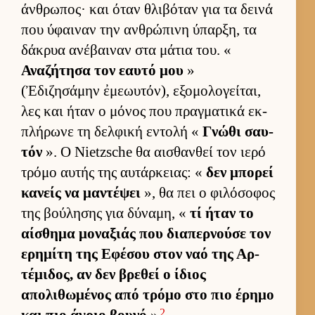
άν­θρωπος· και όταν θλιβόταν για τα δεινά
που ύφαι­ναν την αν­θρώπινη ύπαρ­ξη, τα
δάκρυα ανέβαι­ναν στα μάτια του. «
Αναζήτησα τον εαυτό μου
»
(Ἐδιζησάμην ἐμεωυτόν), εξομολογεί­ται,
λες και ήταν ο μόνος που πραγ­ματικά εκ­
πλήρωνε τη δελ­φική εντολή «
Γνώθι σαυ­
τόν
». Ο Nietzsche θα αι­σθαν­θεί τον ιερό
τρόμο αυ­τής της αυ­τάρ­κειας: «
δεν μπορεί
κανείς να μαντέψει
», θα πει ο φιλόσοφος
της βού­λησης για δύναμη, «
τί ήταν το
αί­σθημα μοναξιάς που δια­περ­νούσε τον
ερημίτη της Εφέσου στον ναό της Αρ­
τέμιδος, αν δεν βρεθεί ο ίδιος
απολιθωμένος από τρόμο στο πιο έρημο
2