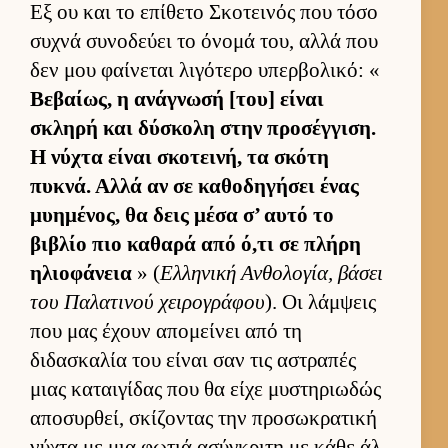
Εξ ου και το επίθετο Σκοτει­νός που τόσο
συχνά συνοδεύει το όνομά του, αλλά που
δεν μου φαί­νεται λιγότερο υπερ­βολικό: «
Βεβαί­ως, η ανάγνωσή [του] εί­ναι
σκληρή και δύσκολη στην προσέγ­γιση.
Η νύχτα εί­ναι σκοτει­νή, τα σκότη
πυκνά. Αλλά αν σε καθοδηγήσει ένας
μυημένος, θα δεις μέσα σ’ αυτό το
βιβλίο πιο καθαρά από ό,τι σε πλήρη
ηλιο­φάνεια
» (
Ελ­ληνική Αν­θολογία, βάσει
του Παλατινού χει­ρογράφου
). Οι λάμ­ψεις
που μας έχουν απομεί­νει από τη
διδασκαλία του εί­ναι σαν τις αστραπές
μιας καται­γίδας που θα είχε μυστηριω­δώς
αποσυρ­θεί, σκίζοντας την προσωκρατική
νύχτα με μια φωτιά ασύγκριτη με κάθε άλ­