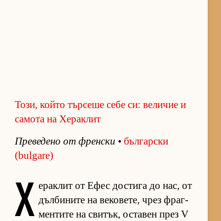
Този, който търсеше себе си: величие и
самота на Хераклит
Пре­ве­дено от френ­ски
•
бъл­гар­ски
(bulgare)
Х
е­рак­лит от Ефес дос­тига до нас, от
дъл­би­ните на ве­ко­ве­те, чрез фраг­
мен­тите на сви­тък, ос­та­вен през V