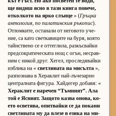
кът е гъст. Но ако пос­ве­тен те во­ди,
ще ви­диш ясно в тази книга по­ве­че,
от­кол­кото на ярко слънце
» (
Гръцка
ан­то­ло­гия, по па­ла­тин­с­кия ръ­ко­пис
).
От­лом­ки­те, ос­та­нали от не­го­вото уче­
ние, са като свет­ка­ви­ците на бу­ря, ко­ято
тайн­с­т­вено се е от­тег­ли­ла, раз­къс­вайки
пред­сок­ра­ти­чес­ката нощ с огън, нес­рав­
ним с ни­кой друг. Хе­гел, прос­ле­дя­вайки
из­б­лика на «
свет­ли­ната на ми­сълта
»,
раз­поз­нава в Хе­рак­лит най-лъ­че­зарно
цен­т­рал­ната фи­гу­ра. Хай­де­гер до­ба­вя: «
Хе­рак­лит е на­ре­чен “Тъм­ни­ят”. Ала
той е Яс­ни­ят. За­щото казва оно­ва, ко­
ето ос­ве­тя­ва, опит­вайки се да по­кани
свет­ли­ната му да влезе в езика на ми­