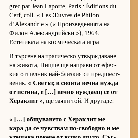
grec par Jean Laporte, Paris : Éditions du
Cerf, coll. « Les Œuvres de Philon
d’Alexandrie » (« Про­из­ве­де­ни­ята на
Фи­лон Алек­сан­д­рийски »), 1964.
Естетиката на космическата игра
В тър­сене на тра­ги­ческо ут­вър­ж­да­ване
на жи­во­та, Ницше ще нап­рави от ефес­
кия от­шел­ник най-близ­кия си пред­шес­т­
ве­ник. «
Све­тът, в сво­ята вечна нужда
от ис­ти­на, е […] вечно нуж­даещ се от
Хе­рак­лит
», ще за­яви той. И дру­га­де:
«
[…] об­щу­ва­нето с Хе­рак­лит ме
кара да се чув­с­т­вам по-сво­бодно и ме
уте­шава по­вече от всяко дру­го. Съг­