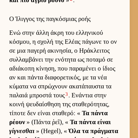
και πιο άγριο βουνό
»
.
Ο Ίλιγγος της παγκόσμιας ροής
Ενώ στην άλλη άκρη του ελ­ληνικού
κόσμου, η σχολή της Ελέας πάγωνε το ον
σε μια παγερή ακινησία, ο Ηράκλει­τος
συλ­λαμ­βάνει την ενότητα ως ποταμό σε
αδιάκοπη κίνηση, που παραμένει ο ίδιος
αν και πάντα δια­φορετικός, με τα νέα
κύματα να σπρώχνουν ακατάπαυ­στα τα
3
παλαιά μπροστά τους
. Ενάντια στην
κοινή ψευ­δαί­σθηση της σταθερότητας,
τίποτε δεν εί­ναι σταθερό: «
Τα πάντα
ρέουν
» (Πάντα ῥεῖ), «
Τα πάντα εί­ναι
γίγνεσθαι
» (Hegel), «
Όλα τα πράγ­ματα