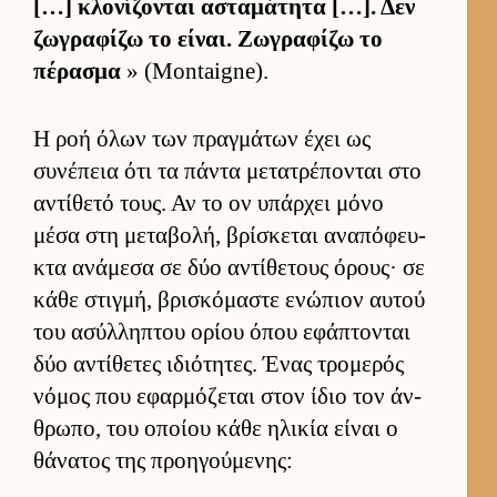
[…] κλονίζονται ασταμάτητα […]. Δεν
ζωγραφίζω το εί­ναι. Ζωγραφίζω το
πέρασμα
» (Montaigne).
Η ροή όλων των πραγ­μάτων έχει ως
συνέπεια ότι τα πάντα μετατρέπονται στο
αντίθετό τους. Αν το ον υπάρ­χει μόνο
μέσα στη μεταβολή, βρίσκεται αναπόφευ­
κτα ανάμεσα σε δύο αντίθετους όρους· σε
κάθε στιγ­μή, βρισκόμαστε ενώπιον αυ­τού
του ασύλ­ληπτου ορίου όπου εφάπτονται
δύο αντίθετες ιδιότητες. Ένας τρομερός
νόμος που εφαρ­μόζεται στον ίδιο τον άν­
θρωπο, του οποίου κάθε ηλικία εί­ναι ο
θάνατος της προη­γού­μενης: