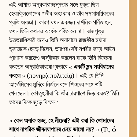
এই আপাত অন্ধকারাচ্ছন্নতার সঙ্গে যুক্ত ছিল
হেরাক্লিতোসের গভীর অহংকার ও তাঁর সমসাময়িকদের
প্রতি অবজ্ঞা। কারণ যখন একজন দার্শনিক গর্বিত হন,
তখন তিনি কখনও অর্ধেক গর্বিত হন না। রাজপুত্র
উত্তরাধিকারী হয়েও তিনি অনায়াসে রাজকীয় মর্যাদা
ভ্রাতাকে ছেড়ে দিলেন, তারপর সেই নগরীর জন্য আইন
প্রণয়ন করতেও অস্বীকার করলেন যাকে তিনি বিবেচনা
করতেন অপ্রতিকারযোগ্যভাবে «
একটি মন্দ সংবিধানের
কবলে
» (πονηρᾷ πολιτείᾳ)। এই যে তিনি
আর্তেমিসের মন্দিরে নির্জনে বসে শিশুদের সঙ্গে গুটি
খেলছেন। কৌতূহলীরা কি তাঁর চারপাশে ভিড় করত? তিনি
তাদের দিকে ছুড়ে দিতেন :
«
কেন অবাক হচ্ছ, হে নীচেরা? এটা করা কি তোমাদের
সাথে নাগরিক জীবনযাপনের চেয়ে ভালো নয়?
» (Τί, ὦ