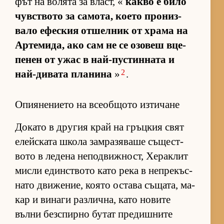
фът на во­лята за власт, «
какво е било
чув­с­т­вото за са­мо­та, ко­ето про­низ­
вало ефес­кия от­шел­ник от храма на
Ар­те­ми­да, ако сам не се озо­веш вце­
пе­нен от ужас в най-пус­тин­ната и
2
най-ди­вата пла­нина
»
.
Опиянението на всеобщото изтичане
До­като в дру­гия край на гръц­кия свят
елейс­ката школа зам­ра­зя­ваше съ­щес­т­
вото в ле­дена не­под­виж­ност, Хе­рак­лит
мисли един­с­т­вото като река в неп­ре­къс­
нато дви­же­ние, ко­ято ос­тава съ­ща­та, ма­
кар и ви­наги раз­лич­на, като но­вите
вълни без­спирно бу­тат пре­диш­ните