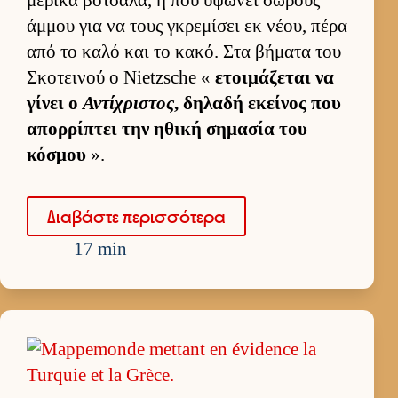
άμ­μου για να τους γκρεμίσει εκ νέου, πέρα
από το καλό και το κακό. Στα βήματα του
Σκοτει­νού ο Nietzsche «
ετοι­μάζεται να
γίνει ο
Αντίχριστος
, δηλαδή εκεί­νος που
απορ­ρίπτει την ηθική σημασία του
κόσμου
».
Δια­βάστε περισ­σότερα
17 min