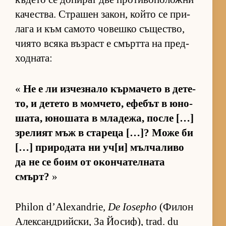
ка­чес­т­ва. Стра­шен за­кон, който се при­
лага и към са­мото чо­вешко съ­щес­т­во,
чи­ято всяка въз­раст е смъртта на пред­
ход­на­та:
«
Не е ли из­чез­нало кър­ма­чето в де­те­
то, и де­тето в мом­че­то, ефе­бът в юно­
ша­та, юно­шата в мла­де­жа, после […]
зре­лият мъж в ста­реца […]? Може би
[…] при­ро­дата ни уч­[и] мъл­ча­ливо
да не се боим от окон­ча­тел­ната
смърт?
»
Philon d’Alexandrie,
De Iosepho
(Фи­лон
Алек­сан­д­рийс­ки, За Йо­сиф), trad. du