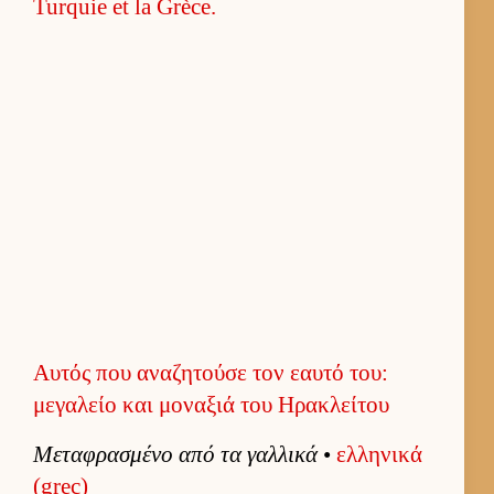
Αυτός που αναζητούσε τον εαυτό του:
μεγαλείο και μοναξιά του Ηρακλείτου
Μεταφρασμένο από τα γαλ­λικά
•
ελ­ληνικά
(grec)