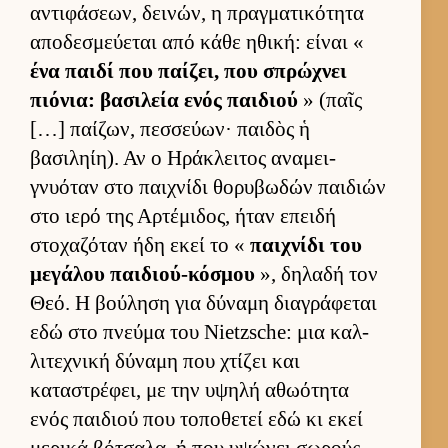
αντιφάσεων, δει­νών, η πραγ­ματικότητα
αποδεσμεύ­εται από κάθε ηθική: εί­ναι «
ένα παιδί που παί­ζει, που σπρώχνει
πιόνια: βασιλεία ενός παι­διού
» (παῖς
[…] παί­ζων, πεσ­σεύ­ων· παι­δὸς ἡ
βασιληίη). Αν ο Ηράκλει­τος αναμει­
γνυόταν στο παι­χνίδι θορυβωδών παι­διών
στο ιερό της Αρ­τέμιδος, ήταν επειδή
στοχαζόταν ήδη εκεί το «
παι­χνίδι του
μεγάλου παι­διού-κόσμου
», δηλαδή τον
Θεό. Η βού­ληση για δύναμη δια­γράφεται
εδώ στο πνεύμα του Nietzsche: μια καλ­
λιτεχνική δύναμη που χτίζει και
καταστρέφει, με την υψηλή αθωότητα
ενός παι­διού που τοποθετεί εδώ κι εκεί
μερικά βότσαλα, ή που υψώνει σωρούς