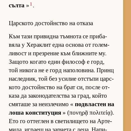
1
сълта
»
.
Царското достойнство на отказа
Към тази при­видна тъм­нота се при­ба­
вяла у Хе­рак­лит една ос­нова от го­лем­
ли­вост и през­ре­ние към ближ­ните му.
За­щото ко­гато един фи­ло­соф е горд,
той ни­кога не е горд на­по­ло­ви­на. Принц
нас­лед­ник, той без уси­лие от­с­тъпи цар­с­
кото дос­тойн­с­тво на брат си, после от­
каза да за­ко­но­да­тел­с­тва за град, който
смя­таше за не­из­ле­чимо «
под­в­лас­тен на
лоша кон­с­ти­ту­ция
» (πονηρᾷ πολιτείᾳ).
Ето го от­тег­лен в све­ти­ли­щето на Ар­те­
ми­да, иг­раещ на зар­чета с де­ца. На­пи­