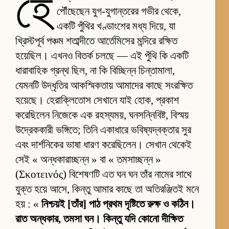
হে
পৌঁছেছেন যুগ-যুগান্তরের গভীর থেকে,
একটি পুঁথির খণ্ডাংশের মধ্য দিয়ে, যা
খ্রিস্টপূর্ব পঞ্চম শতাব্দীতে আর্তেমিসের মন্দিরে রক্ষিত
হয়েছিল। এখনও বিতর্ক চলছে — এই পুঁথি কি একটি
ধারাবাহিক গ্রন্থ ছিল, না কি বিচ্ছিন্ন চিন্তামালা,
যেমনটি উদ্ধৃতির আকস্মিকতায় আমাদের কাছে সংরক্ষিত
হয়েছে। হেরাক্লিতোস সেখানে যাই হোক, প্রকাশ
করেছিলেন নিজেকে এক রহস্যময়, ঘনসন্নিবিষ্ট, বিস্ময়
উদ্রেককারী ভঙ্গিতে; তিনি একাধারে ভবিষ্যদ্বক্তার সুর
এবং দার্শনিকের ভাষা ধারণ করেছিলেন। সেখান থেকেই
সেই « অন্ধকারাচ্ছন্ন » বা « তমসাচ্ছন্ন »
(Σκοτεινός) বিশেষণটি এত ঘন ঘন তাঁর নামের সাথে
যুক্ত হয়ে আসে, কিন্তু আমার কাছে তা অতিরঞ্জিতই মনে
হয় : «
নিশ্চয়ই [তাঁর] পাঠ প্রথম দৃষ্টিতে রুক্ষ ও কঠিন।
রাত অন্ধকার, তমসা ঘন। কিন্তু যদি কোনো দীক্ষিত