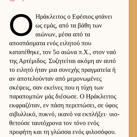
Ο
Ηράκλει­τος ο Εφέσιος φτάνει
ως εμάς, από τα βάθη των
αιώνων, μέσα από τα
αποσπάσματα ενός ει­λητού που
κατατέθηκε, τον 5ο αιώνα π.Χ., στον ναό
της Αρ­τέμιδος. Συζητεί­ται ακόμη αν αυτό
το ει­λητό ήταν μια συνεχής πραγ­ματεία ή
αν αποτελού­νταν από μεμονωμένες
σκέψεις, σαν εκεί­νες που η τύχη των
παραπομπών μάς διέσωσε. Ο Ηράκλει­τος
εκ­φραζόταν, εν πάση περιπτώσει, σε ύφος
σιβυλ­λικό, πυκνό, ικανό να εκ­πλήξει· υιο­
θετούσε ταυ­τόχρονα τον τόνο ενός
προφήτη και τη γλώσσα ενός φιλοσόφου.