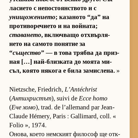
ла­си­ето с не­пос­то­ян­с­т­вото и с
унищожението
; ка­за­ното “да” на
про­ти­во­ре­чи­ето и на вой­на­та;
ставането
, включ­ващо от­х­вър­ля­
нето на са­мото по­ня­тие за
“
същество
” — в това трябва да приз­
ная […] най-близ­ката до мо­ята ми­
съл, ко­ято ня­кога е била за­мис­ле­на.
»
Nietzsche, Friedrich,
L’Antéchrist
(
Антихристът
), suivi de
Ecce homo
(
Ече хомо
), trad. de l’allemand par Jean-
Claude Hémery, Paris : Gallimard, coll. «
Folio », 1974.
Оно­ва, ко­ето нем­с­кият фи­ло­соф ще от­к­