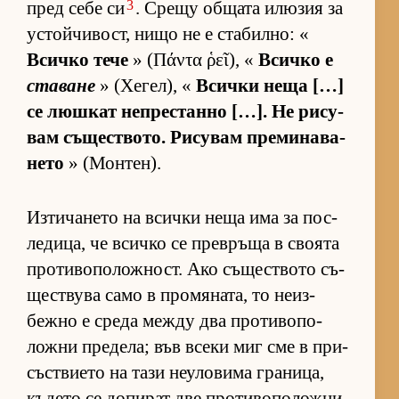
3
пред себе си
. Срещу об­щата илю­зия за
ус­той­чи­вост, нищо не е ста­бил­но: «
Всичко тече
» (Πάντα ῥεῖ), «
Всичко е
ставане
» (Хе­гел), «
Всички неща […]
се люш­кат неп­рес­танно […]. Не ри­су­
вам съ­щес­т­во­то. Ри­су­вам пре­ми­на­ва­
нето
» (Мон­тен).
Из­ти­ча­нето на всички неща има за пос­
ле­ди­ца, че всичко се прев­ръща в сво­ята
про­ти­во­по­лож­ност. Ако съ­щес­т­вото съ­
щес­т­вува само в про­мя­на­та, то не­из­
бежно е среда между два про­ти­во­по­
ложни пре­де­ла; във всеки миг сме в при­
със­т­ви­ето на тази не­у­ло­вима гра­ни­ца,
къ­дето се до­пи­рат две про­ти­во­по­ложни