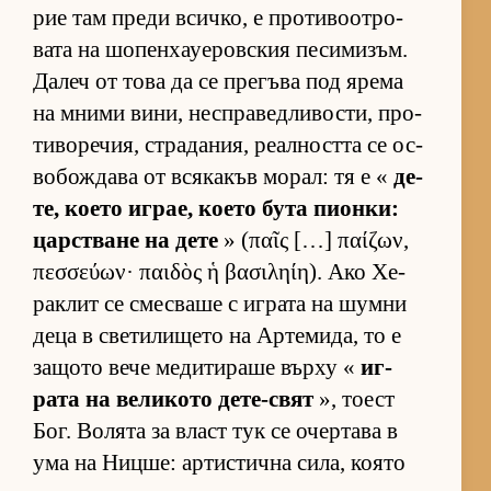
рие там преди всич­ко, е про­ти­во­от­ро­
вата на шо­пен­ха­уе­ров­с­кия пе­си­ми­зъм.
Да­леч от това да се пре­гъва под ярема
на мними ви­ни, нес­п­ра­вед­ли­вос­ти, про­
ти­во­ре­чия, стра­да­ния, ре­ал­ността се ос­
во­бож­дава от вся­ка­къв мо­рал: тя е «
де­
те, ко­ето иг­рае, ко­ето бута пи­он­ки:
цар­с­т­ване на дете
» (παῖς […] παίζων,
πεσσεύων· παιδὸς ἡ βασιληίη). Ако Хе­
рак­лит се смес­ваше с иг­рата на шумни
деца в све­ти­ли­щето на Ар­те­ми­да, то е
за­щото вече ме­ди­ти­раше върху «
иг­
рата на ве­ли­кото де­те-свят
», то­ест
Бог. Во­лята за власт тук се очер­тава в
ума на Ниц­ше: ар­тис­тична си­ла, ко­ято