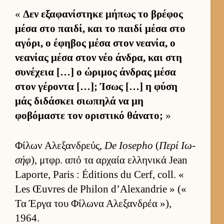
«
Δεν εξαφανίστηκε μήπως το βρέφος
μέσα στο παι­δί, και το παιδί μέσα στο
αγόρι, ο έφηβος μέσα στον νεανία, ο
νεανίας μέσα στον νέο άν­δρα, και στη
συνέχεια […] ο ώριμος άν­δρας μέσα
στον γέροντα […]; Ίσως […] η φύση
μάς διδάσκει σιω­πηλά να μη
φοβόμαστε τον οριστικό θάνατο;
»
Φίλων Αλεξαν­δρεύς,
De Iosepho
(
Περί Ιω­
σήφ
), μτ­φρ. από τα αρ­χαία ελ­ληνικά Jean
Laporte, Paris : Éditions du Cerf, coll. «
Les Œuvres de Philon d’Alexandrie » («
Τα Έργα του Φίλωνα Αλεξαν­δρέα »),
1964.