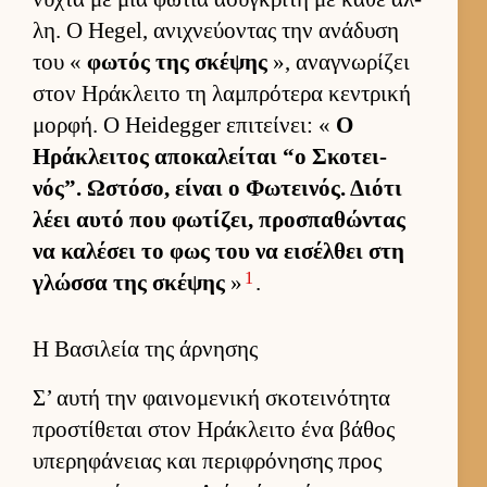
λη. Ο Hegel, ανιχνεύ­οντας την ανάδυση
του «
φωτός της σκέψης
», αναγνωρίζει
στον Ηράκλειτο τη λαμπρότερα κεντρική
μορ­φή. Ο Heidegger επιτεί­νει: «
Ο
Ηράκλει­τος αποκαλεί­ται “ο Σκοτει­
νός”. Ωστόσο, εί­ναι ο Φωτει­νός. Διότι
λέει αυτό που φωτίζει, προσπαθώντας
να καλέσει το φως του να ει­σέλ­θει στη
1
γλώσσα της σκέψης
»
.
Η Βασιλεία της άρνησης
Σ’ αυτή την φαι­νομενική σκοτει­νότητα
προστίθεται στον Ηράκλειτο ένα βάθος
υπερηφάνειας και περιφρόνησης προς