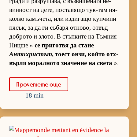
гради и раз­ру­ша­ва, с въз­ви­ше­ната не­
вин­ност на де­те, пос­та­вящо тук-там ня­
колко ка­мъ­че­та, или из­ди­гащо куп­чини
пя­сък, за да ги съ­баря от­но­во, от­въд
доб­рото и зло­то. В стъп­ките на Тъм­ния
Ницше «
се при­готвя да стане
Антихристът
, то­ест он­зи, който от­х­
върля мо­рал­ното зна­че­ние на света
».
Про­че­тете още
18 min