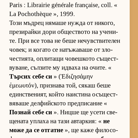
Paris : Librairie générale française, coll. «
La Pochothèque », 1999.
Този мъд­рец ня­маше нужда от ни­ко­го,
пре­зи­райки дори об­щес­т­вото на уче­ни­
те. При все това не беше не­чув­с­т­ви­те­лен
чо­век; и ко­гато се на­тъ­жа­ваше от зло­
чес­ти­я­та, оп­ли­тащи чо­веш­кото съ­щес­т­
ву­ва­не, съл­зите му ид­ваха на очи­те. «
Тър­сих себе си
» (Ἐδιζησάμην
ἐμεωυτόν), приз­нава той, ся­каш беше
един­с­т­ве­ни­ят, който на­ис­тина осъ­щес­т­
вя­ваше дел­фийс­кото пред­пи­са­ние «
Поз­най себе си
». Ницше ще усети све­
ще­ната уп­лаха на тази ав­тар­кия: «
не
може да се от­гатне
», ще каже фи­ло­со­