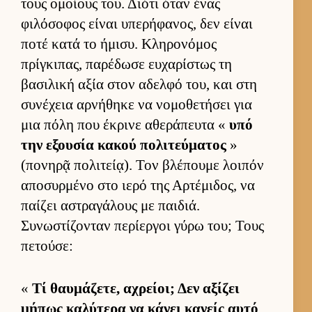
τους ομοί­ους του. Διότι όταν ένας
φιλόσοφος εί­ναι υπερήφανος, δεν εί­ναι
ποτέ κατά το ήμισυ. Κληρονόμος
πρίγκιπας, παρέδωσε ευ­χαρίστως τη
βασιλική αξία στον αδελφό του, και στη
συνέχεια αρ­νήθηκε να νομοθετήσει για
μια πόλη που έκρινε αθεράπευτα «
υπό
την εξου­σία κακού πολιτεύ­ματος
»
(πονηρᾷ πολιτεί­ᾳ). Τον βλέπουμε λοι­πόν
αποσυρ­μένο στο ιερό της Αρ­τέμιδος, να
παί­ζει αστραγάλους με παι­διά.
Συνωστίζονταν περίερ­γοι γύρω του; Τους
πετού­σε:
«
Τί θαυ­μάζετε, αχρεί­οι; Δεν αξίζει
μήπως καλύτερα να κάνει κανείς αυτό