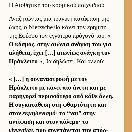
Η Αισθητική του κοσμικού παιχνιδιού
Αναζητώντας μια τραγική κατάφαση της
ζωής, ο Nietzsche θα κάνει τον ερημίτη
της Εφέσου τον εγ­γύτερο πρόγονό του. «
Ο κόσμος, στην αιώνια ανάγκη του για
αλήθεια, έχει […] αιω­νίως ανάγκη τον
Ηράκλειτο
», θα δηλώσει. Και αλ­λού:
«
[…] η συναναστροφή με τον
Ηράκλειτο με κάνει πιο άνετα και με
παρηγορεί περισ­σότερο από κάθε άλ­λη.
Η συγκατάθεση στη φθαρ­τότητα και
στον
εκμηδενισμό
· το “ναι” στην
αντίφαση και στον πόλεμο· το
γίγνεσθαι
, που συνεπάγεται την απόρ­