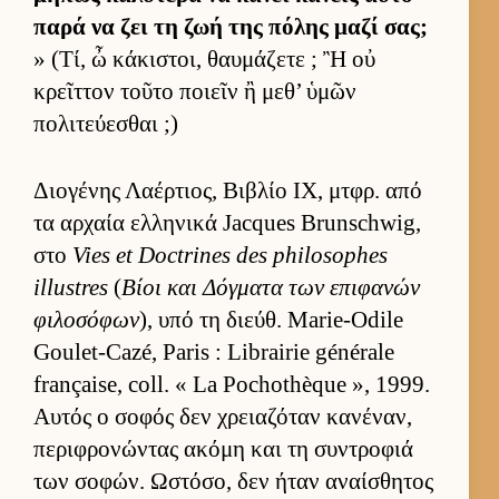
παρά να ζει τη ζωή της πόλης μαζί σας;
» (Τί, ὦ κάκιστοι, θαυ­μάζετε ; Ἢ οὐ
κρεῖτ­τον τοῦτο ποιεῖν ἢ μεθ’ ὑμῶν
πολιτεύ­εσθαι ;)
Διο­γένης Λαέρ­τιος, Βιβλίο IX, μτ­φρ. από
τα αρ­χαία ελ­ληνικά Jacques Brunschwig,
στο
Vies et Doctrines des philosophes
illustres
(
Βίοι και Δόγ­ματα των επιφανών
φιλοσόφων
), υπό τη διεύθ. Marie-Odile
Goulet-Cazé, Paris : Librairie générale
française, coll. « La Pochothèque », 1999.
Αυ­τός ο σοφός δεν χρεια­ζόταν κανέναν,
περιφρονώντας ακόμη και τη συντροφιά
των σοφών. Ωστόσο, δεν ήταν αναί­σθητος