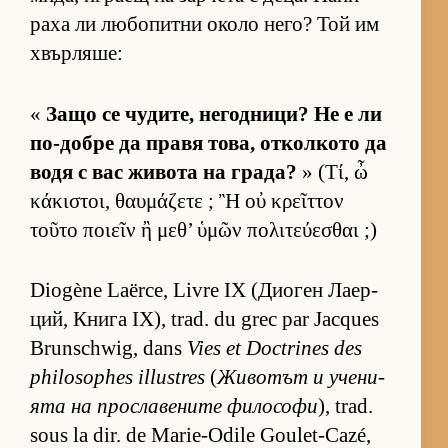
раха ли лю­бо­питни около не­го? Той им
хвър­ля­ше:
«
Защо се чу­ди­те, не­год­ни­ци? Не е ли
по-добре да правя то­ва, от­кол­кото да
водя с вас жи­вота на гра­да?
» (Τί, ὦ
κάκιστοι, θαυμάζετε ; Ἢ οὐ κρεῖττον
τοῦτο ποιεῖν ἢ μεθ’ ὑμῶν πολιτεύεσθαι ;)
Diogène Laërce, Livre IX (Ди­о­ген Ла­ер­
ций, Книга IX), trad. du grec par Jacques
Brunschwig, dans
Vies et Doctrines des
philosophes illustres
(
Жи­во­тът и уче­ни­
ята на прос­ла­ве­ните фи­ло­софи
), trad.
sous la dir. de Marie-Odile Goulet-Cazé,