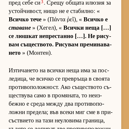
3
пред себе си
. Срещу об­щата илю­зия за
ус­той­чи­вост, нищо не е ста­бил­но: «
Всичко тече
» (Πάντα ῥεῖ), «
Всичко е
ставане
» (Хе­гел), «
Всички неща […]
се люш­кат неп­рес­танно […]. Не ри­су­
вам съ­щес­т­во­то. Ри­су­вам пре­ми­на­ва­
нето
» (Мон­тен).
Из­ти­ча­нето на всички неща има за пос­
ле­ди­ца, че всичко се прев­ръща в сво­ята
про­ти­во­по­лож­ност. Ако съ­щес­т­вото съ­
щес­т­вува само в про­мя­на­та, то не­из­
бежно е среда между два про­ти­во­по­
ложни пре­де­ла; във всеки миг сме в при­
със­т­ви­ето на тази не­у­ло­вима гра­ни­ца,
къ­дето се до­пи­рат две про­ти­во­по­ложни