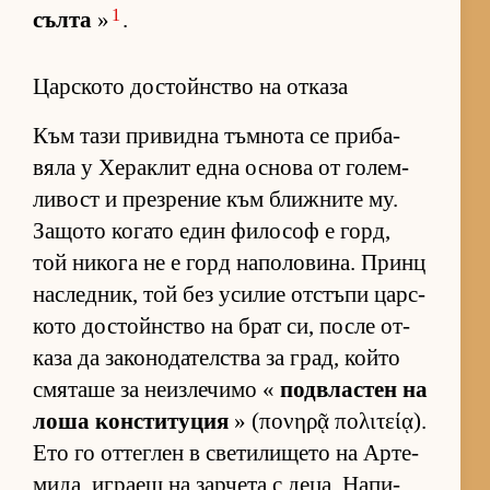
1
сълта
»
.
Царското достойнство на отказа
Към тази при­видна тъм­нота се при­ба­
вяла у Хе­рак­лит една ос­нова от го­лем­
ли­вост и през­ре­ние към ближ­ните му.
За­щото ко­гато един фи­ло­соф е горд,
той ни­кога не е горд на­по­ло­ви­на. Принц
нас­лед­ник, той без уси­лие от­с­тъпи цар­с­
кото дос­тойн­с­тво на брат си, после от­
каза да за­ко­но­да­тел­с­тва за град, който
смя­таше за не­из­ле­чимо «
под­в­лас­тен на
лоша кон­с­ти­ту­ция
» (πονηρᾷ πολιτείᾳ).
Ето го от­тег­лен в све­ти­ли­щето на Ар­те­
ми­да, иг­раещ на зар­чета с де­ца. На­пи­