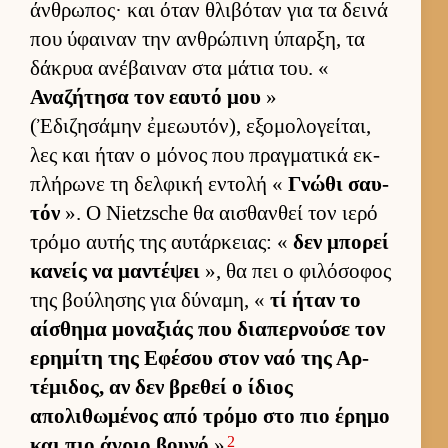
άν­θρωπος· και όταν θλιβόταν για τα δεινά
που ύφαι­ναν την αν­θρώπινη ύπαρ­ξη, τα
δάκρυα ανέβαι­ναν στα μάτια του. «
Αναζήτησα τον εαυτό μου
»
(Ἐδιζησάμην ἐμεωυτόν), εξομολογεί­ται,
λες και ήταν ο μόνος που πραγ­ματικά εκ­
πλήρωνε τη δελ­φική εντολή «
Γνώθι σαυ­
τόν
». Ο Nietzsche θα αι­σθαν­θεί τον ιερό
τρόμο αυ­τής της αυ­τάρ­κειας: «
δεν μπορεί
κανείς να μαντέψει
», θα πει ο φιλόσοφος
της βού­λησης για δύναμη, «
τί ήταν το
αί­σθημα μοναξιάς που δια­περ­νούσε τον
ερημίτη της Εφέσου στον ναό της Αρ­
τέμιδος, αν δεν βρεθεί ο ίδιος
απολιθωμένος από τρόμο στο πιο έρημο
2
και πιο άγριο βουνό
»
.