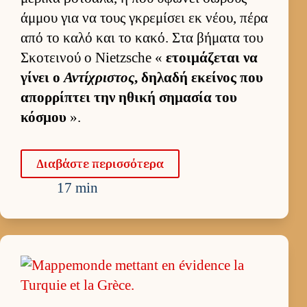
άμ­μου για να τους γκρεμίσει εκ νέου, πέρα
από το καλό και το κακό. Στα βήματα του
Σκοτει­νού ο Nietzsche «
ετοι­μάζεται να
γίνει ο
Αντίχριστος
, δηλαδή εκεί­νος που
απορ­ρίπτει την ηθική σημασία του
κόσμου
».
Δια­βάστε περισ­σότερα
17 min