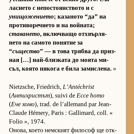
ла­си­ето с не­пос­то­ян­с­т­вото и с
унищожението
; ка­за­ното “да” на
про­ти­во­ре­чи­ето и на вой­на­та;
ставането
, включ­ващо от­х­вър­ля­
нето на са­мото по­ня­тие за
“
същество
” — в това трябва да приз­
ная […] най-близ­ката до мо­ята ми­
съл, ко­ято ня­кога е била за­мис­ле­на.
»
Nietzsche, Friedrich,
L’Antéchrist
(
Антихристът
), suivi de
Ecce homo
(
Ече хомо
), trad. de l’allemand par Jean-
Claude Hémery, Paris : Gallimard, coll. «
Folio », 1974.
Оно­ва, ко­ето нем­с­кият фи­ло­соф ще от­к­