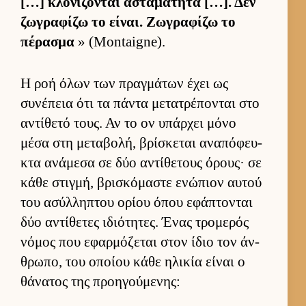
[…] κλονίζονται ασταμάτητα […]. Δεν
ζωγραφίζω το εί­ναι. Ζωγραφίζω το
πέρασμα
» (Montaigne).
Η ροή όλων των πραγ­μάτων έχει ως
συνέπεια ότι τα πάντα μετατρέπονται στο
αντίθετό τους. Αν το ον υπάρ­χει μόνο
μέσα στη μεταβολή, βρίσκεται αναπόφευ­
κτα ανάμεσα σε δύο αντίθετους όρους· σε
κάθε στιγ­μή, βρισκόμαστε ενώπιον αυ­τού
του ασύλ­ληπτου ορίου όπου εφάπτονται
δύο αντίθετες ιδιότητες. Ένας τρομερός
νόμος που εφαρ­μόζεται στον ίδιο τον άν­
θρωπο, του οποίου κάθε ηλικία εί­ναι ο
θάνατος της προη­γού­μενης: