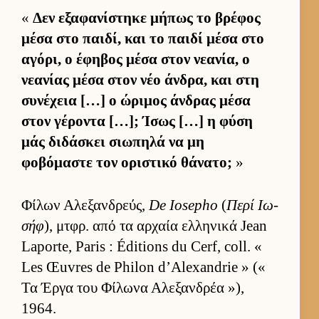
«
Δεν εξαφανίστηκε μήπως το βρέφος
μέσα στο παι­δί, και το παιδί μέσα στο
αγόρι, ο έφηβος μέσα στον νεανία, ο
νεανίας μέσα στον νέο άν­δρα, και στη
συνέχεια […] ο ώριμος άν­δρας μέσα
στον γέροντα […]; Ίσως […] η φύση
μάς διδάσκει σιω­πηλά να μη
φοβόμαστε τον οριστικό θάνατο;
»
Φίλων Αλεξαν­δρεύς,
De Iosepho
(
Περί Ιω­
σήφ
), μτ­φρ. από τα αρ­χαία ελ­ληνικά Jean
Laporte, Paris : Éditions du Cerf, coll. «
Les Œuvres de Philon d’Alexandrie » («
Τα Έργα του Φίλωνα Αλεξαν­δρέα »),
1964.