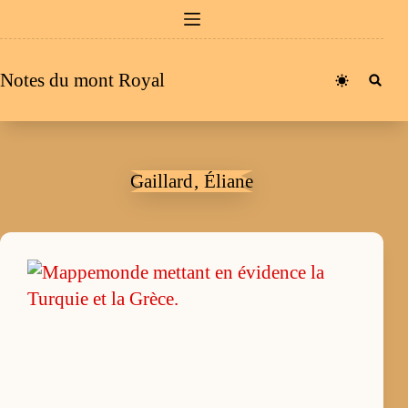
Passer
au
contenu
Notes du mont Royal
Gaillard‚ Éliane