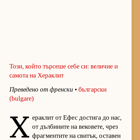
Този, който търсеше себе си: величие и
самота на Хераклит
Пре­ве­дено от френ­ски
•
бъл­гар­ски
(bulgare)
Х
е­рак­лит от Ефес дос­тига до нас,
от дъл­би­ните на ве­ко­ве­те, чрез
фраг­мен­тите на сви­тък, ос­та­вен