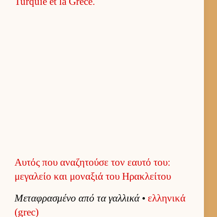
Αυτός που αναζητούσε τον εαυτό του:
μεγαλείο και μοναξιά του Ηρακλείτου
Μεταφρασμένο από τα γαλ­λικά
•
ελ­ληνικά
(grec)