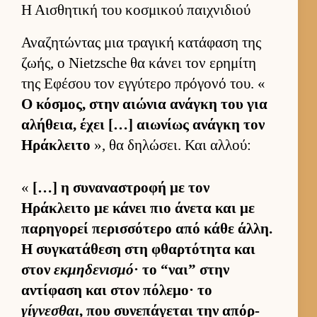
Η Αισθητική του κοσμικού παιχνιδιού
Αναζητώντας μια τραγική κατάφαση της
ζωής, ο Nietzsche θα κάνει τον ερημίτη
της Εφέσου τον εγ­γύτερο πρόγονό του. «
Ο κόσμος, στην αιώνια ανάγκη του για
αλήθεια, έχει […] αιω­νίως ανάγκη τον
Ηράκλειτο
», θα δηλώσει. Και αλ­λού:
«
[…] η συναναστροφή με τον
Ηράκλειτο με κάνει πιο άνετα και με
παρηγορεί περισ­σότερο από κάθε άλ­λη.
Η συγκατάθεση στη φθαρ­τότητα και
στον
εκμηδενισμό
· το “ναι” στην
αντίφαση και στον πόλεμο· το
γίγνεσθαι
, που συνεπάγεται την απόρ­