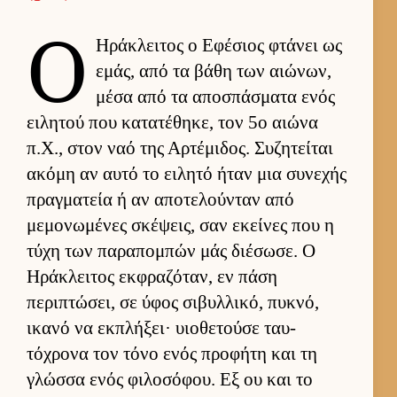
Ο
Ηράκλει­τος ο Εφέσιος φτάνει ως
εμάς, από τα βάθη των αιώνων,
μέσα από τα αποσπάσματα ενός
ει­λητού που κατατέθηκε, τον 5ο αιώνα
π.Χ., στον ναό της Αρ­τέμιδος. Συζητεί­ται
ακόμη αν αυτό το ει­λητό ήταν μια συνεχής
πραγ­ματεία ή αν αποτελού­νταν από
μεμονωμένες σκέψεις, σαν εκεί­νες που η
τύχη των παραπομπών μάς διέσωσε. Ο
Ηράκλει­τος εκ­φραζόταν, εν πάση
περιπτώσει, σε ύφος σιβυλ­λικό, πυκνό,
ικανό να εκ­πλήξει· υιο­θετούσε ταυ­
τόχρονα τον τόνο ενός προφήτη και τη
γλώσσα ενός φιλοσόφου. Εξ ου και το