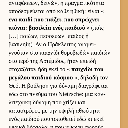
αντιφάσεων, δει­νών, η πραγ­ματικότητα
αποδεσμεύ­εται από κάθε ηθική: εί­ναι «
ένα παιδί που παί­ζει, που σπρώχνει
πιόνια: βασιλεία ενός παι­διού
» (παῖς
[…] παί­ζων, πεσ­σεύ­ων· παι­δὸς ἡ
βασιληίη). Αν ο Ηράκλει­τος αναμει­
γνυόταν στο παι­χνίδι θορυβωδών παι­διών
στο ιερό της Αρ­τέμιδος, ήταν επειδή
στοχαζόταν ήδη εκεί το «
παι­χνίδι του
μεγάλου παι­διού-κόσμου
», δηλαδή τον
Θεό. Η βού­ληση για δύναμη δια­γράφεται
εδώ στο πνεύμα του Nietzsche: μια καλ­
λιτεχνική δύναμη που χτίζει και
καταστρέφει, με την υψηλή αθωότητα
ενός παι­διού που τοποθετεί εδώ κι εκεί
μερικά βότσαλα, ή που υψώνει σωρούς