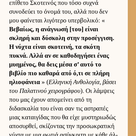
επίθετο Σκοτει­νός που τόσο συχνά
συνοδεύει το όνομά του, αλλά που δεν
μου φαί­νεται λιγότερο υπερ­βολικό: «
Βεβαί­ως, η ανάγνωσή [του] εί­ναι
σκληρή και δύσκολη στην προσέγ­γιση.
Η νύχτα εί­ναι σκοτει­νή, τα σκότη
πυκνά. Αλλά αν σε καθοδηγήσει ένας
μυημένος, θα δεις μέσα σ’ αυτό το
βιβλίο πιο καθαρά από ό,τι σε πλήρη
ηλιο­φάνεια
» (
Ελ­ληνική Αν­θολογία, βάσει
του Παλατινού χει­ρογράφου
). Οι λάμ­ψεις
που μας έχουν απομεί­νει από τη
διδασκαλία του εί­ναι σαν τις αστραπές
μιας καται­γίδας που θα είχε μυστηριω­δώς
αποσυρ­θεί, σκίζοντας την προσωκρατική
νύχτα με μια φωτιά ασύγκριτη με κάθε άλ­