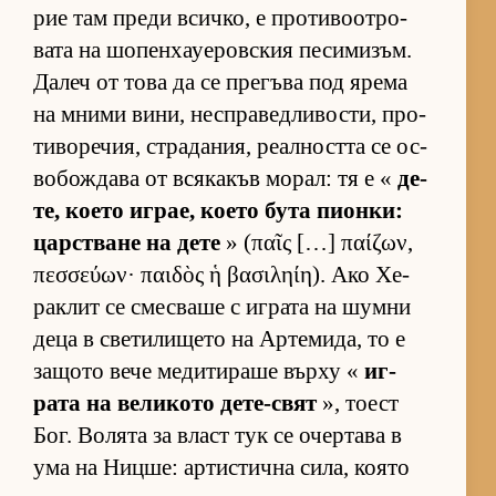
рие там преди всич­ко, е про­ти­во­от­ро­
вата на шо­пен­ха­уе­ров­с­кия пе­си­ми­зъм.
Да­леч от това да се пре­гъва под ярема
на мними ви­ни, нес­п­ра­вед­ли­вос­ти, про­
ти­во­ре­чия, стра­да­ния, ре­ал­ността се ос­
во­бож­дава от вся­ка­къв мо­рал: тя е «
де­
те, ко­ето иг­рае, ко­ето бута пи­он­ки:
цар­с­т­ване на дете
» (παῖς […] παίζων,
πεσσεύων· παιδὸς ἡ βασιληίη). Ако Хе­
рак­лит се смес­ваше с иг­рата на шумни
деца в све­ти­ли­щето на Ар­те­ми­да, то е
за­щото вече ме­ди­ти­раше върху «
иг­
рата на ве­ли­кото де­те-свят
», то­ест
Бог. Во­лята за власт тук се очер­тава в
ума на Ниц­ше: ар­тис­тична си­ла, ко­ято