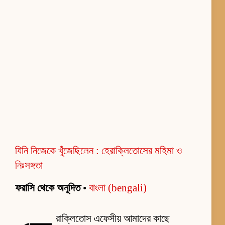
যিনি নিজেকে খুঁজেছিলেন : হেরাক্লিতোসের মহিমা ও
নিঃসঙ্গতা
ফরাসি থেকে অনূদিত
•
বাংলা (bengali)
রাক্লিতোস এফেসীয় আমাদের কাছে