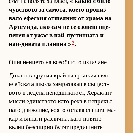
фът на во­лята за власт, «
какво е било
чув­с­т­вото за са­мо­та, ко­ето про­низ­
вало ефес­кия от­шел­ник от храма на
Ар­те­ми­да, ако сам не се озо­веш вце­
пе­нен от ужас в най-пус­тин­ната и
2
най-ди­вата пла­нина
»
.
Опиянението на всеобщото изтичане
До­като в дру­гия край на гръц­кия свят
елейс­ката школа зам­ра­зя­ваше съ­щес­т­
вото в ле­дена не­под­виж­ност, Хе­рак­лит
мисли един­с­т­вото като река в неп­ре­къс­
нато дви­же­ние, ко­ято ос­тава съ­ща­та, ма­
кар и ви­наги раз­лич­на, като но­вите
вълни без­спирно бу­тат пре­диш­ните