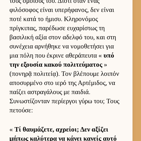
τους ομοί­ους του. Διότι όταν ένας
φιλόσοφος εί­ναι υπερήφανος, δεν εί­ναι
ποτέ κατά το ήμισυ. Κληρονόμος
πρίγκιπας, παρέδωσε ευ­χαρίστως τη
βασιλική αξία στον αδελφό του, και στη
συνέχεια αρ­νήθηκε να νομοθετήσει για
μια πόλη που έκρινε αθεράπευτα «
υπό
την εξου­σία κακού πολιτεύ­ματος
»
(πονηρᾷ πολιτεί­ᾳ). Τον βλέπουμε λοι­πόν
αποσυρ­μένο στο ιερό της Αρ­τέμιδος, να
παί­ζει αστραγάλους με παι­διά.
Συνωστίζονταν περίερ­γοι γύρω του; Τους
πετού­σε:
«
Τί θαυ­μάζετε, αχρεί­οι; Δεν αξίζει
μήπως καλύτερα να κάνει κανείς αυτό