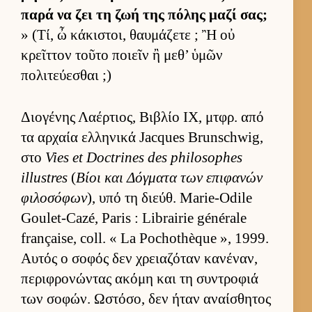
παρά να ζει τη ζωή της πόλης μαζί σας;
» (Τί, ὦ κάκιστοι, θαυ­μάζετε ; Ἢ οὐ
κρεῖτ­τον τοῦτο ποιεῖν ἢ μεθ’ ὑμῶν
πολιτεύ­εσθαι ;)
Διο­γένης Λαέρ­τιος, Βιβλίο IX, μτ­φρ. από
τα αρ­χαία ελ­ληνικά Jacques Brunschwig,
στο
Vies et Doctrines des philosophes
illustres
(
Βίοι και Δόγ­ματα των επιφανών
φιλοσόφων
), υπό τη διεύθ. Marie-Odile
Goulet-Cazé, Paris : Librairie générale
française, coll. « La Pochothèque », 1999.
Αυ­τός ο σοφός δεν χρεια­ζόταν κανέναν,
περιφρονώντας ακόμη και τη συντροφιά
των σοφών. Ωστόσο, δεν ήταν αναί­σθητος