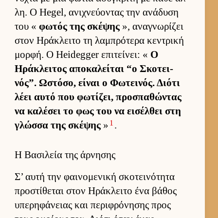
λη. Ο Hegel, ανιχνεύ­οντας την ανάδυση
του «
φωτός της σκέψης
», αναγνωρίζει
στον Ηράκλειτο τη λαμπρότερα κεντρική
μορ­φή. Ο Heidegger επιτεί­νει: «
Ο
Ηράκλει­τος αποκαλεί­ται “ο Σκοτει­
νός”. Ωστόσο, εί­ναι ο Φωτει­νός. Διότι
λέει αυτό που φωτίζει, προσπαθώντας
να καλέσει το φως του να ει­σέλ­θει στη
1
γλώσσα της σκέψης
»
.
Η Βασιλεία της άρνησης
Σ’ αυτή την φαι­νομενική σκοτει­νότητα
προστίθεται στον Ηράκλειτο ένα βάθος
υπερηφάνειας και περιφρόνησης προς