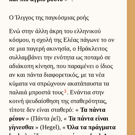
Ο Ίλιγγος της παγκόσμιας ροής
Ενώ στην άλλη άκρη του ελ­ληνικού
κόσμου, η σχολή της Ελέας πάγωνε το ον
σε μια παγερή ακινησία, ο Ηράκλει­τος
συλ­λαμ­βάνει την ενότητα ως ποταμό σε
αδιάκοπη κίνηση, που παραμένει ο ίδιος
αν και πάντα δια­φορετικός, με τα νέα
κύματα να σπρώχνουν ακατάπαυ­στα τα
3
παλαιά μπροστά τους
. Ενάντια στην
κοινή ψευ­δαί­σθηση της σταθερότητας,
τίποτε δεν εί­ναι σταθερό: «
Τα πάντα
ρέουν
» (Πάντα ῥεῖ), «
Τα πάντα εί­ναι
γίγνεσθαι
» (Hegel), «
Όλα τα πράγ­ματα