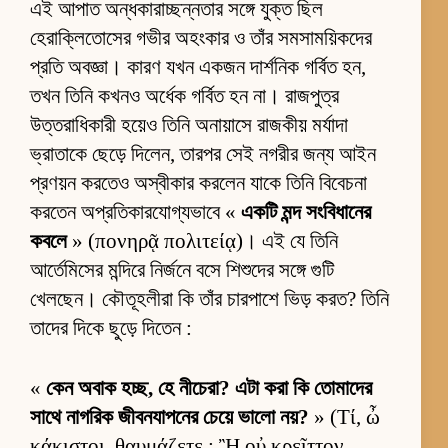
এই আপাত অন্ধকারাচ্ছন্নতার সঙ্গে যুক্ত ছিল
হেরাক্লিতোসের গভীর অহংকার ও তাঁর সমসাময়িকদের
প্রতি অবজ্ঞা। কারণ যখন একজন দার্শনিক গর্বিত হন,
তখন তিনি কখনও অর্ধেক গর্বিত হন না। রাজপুত্র
উত্তরাধিকারী হয়েও তিনি অনায়াসে রাজকীয় মর্যাদা
ভ্রাতাকে ছেড়ে দিলেন, তারপর সেই নগরীর জন্য আইন
প্রণয়ন করতেও অস্বীকার করলেন যাকে তিনি বিবেচনা
করতেন অপ্রতিকারযোগ্যভাবে «
একটি মন্দ সংবিধানের
কবলে
» (πονηρᾷ πολιτείᾳ)। এই যে তিনি
আর্তেমিসের মন্দিরে নির্জনে বসে শিশুদের সঙ্গে গুটি
খেলছেন। কৌতূহলীরা কি তাঁর চারপাশে ভিড় করত? তিনি
তাদের দিকে ছুড়ে দিতেন :
«
কেন অবাক হচ্ছ, হে নীচেরা? এটা করা কি তোমাদের
সাথে নাগরিক জীবনযাপনের চেয়ে ভালো নয়?
» (Τί, ὦ
κάκιστοι, θαυμάζετε ; Ἢ οὐ κρεῖττον