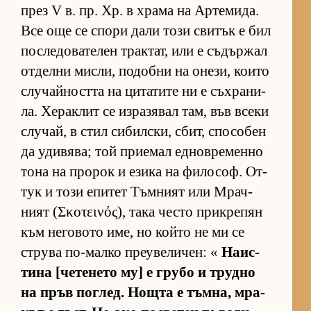
през V в. пр. Хр. в храма на Ар­те­ми­да.
Все още се спори дали този сви­тък е бил
пос­ле­до­ва­те­лен трак­тат, или е съ­дър­жал
от­делни мис­ли, по­добни на оне­зи, ко­ито
слу­чай­ността на ци­та­тите ни е съх­ра­ни­
ла. Хе­рак­лит се из­ра­зя­вал там, във всеки
слу­чай, в стил си­бил­с­ки, сбит, спо­со­бен
да уди­вя­ва; той при­е­мал ед­нов­ре­менно
тона на про­рок и езика на фи­ло­соф. От­
тук и този епи­тет Тъм­ният или Мрач­
ният (Σκοτεινός), така често прик­ре­пян
към не­го­вото име, но който не ми се
струва по-малко пре­у­ве­ли­чен: «
На­ис­
тина [че­те­нето му] е грубо и трудно
на пръв пог­лед. Нощта е тъм­на, мра­