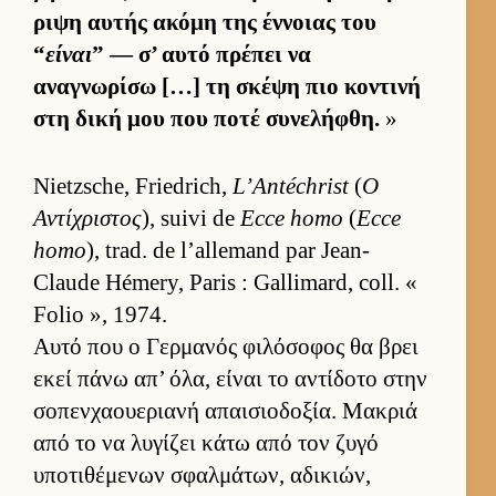
ριψη αυ­τής ακόμη της έν­νοιας του
“
είναι
” — σ’ αυτό πρέπει να
αναγνωρίσω […] τη σκέψη πιο κοντινή
στη δική μου που ποτέ συνελήφθη.
»
Nietzsche, Friedrich,
L’Antéchrist
(
Ο
Αντίχριστος
), suivi de
Ecce homo
(
Ecce
homo
), trad. de l’allemand par Jean-
Claude Hémery, Paris : Gallimard, coll. «
Folio », 1974.
Αυτό που ο Γερ­μανός φιλόσοφος θα βρει
εκεί πάνω απ’ όλα, εί­ναι το αντίδοτο στην
σοπεν­χαου­εριανή απαι­σιο­δοξία. Μακριά
από το να λυγίζει κάτω από τον ζυγό
υποτιθέμενων σφαλ­μάτων, αδικιών,