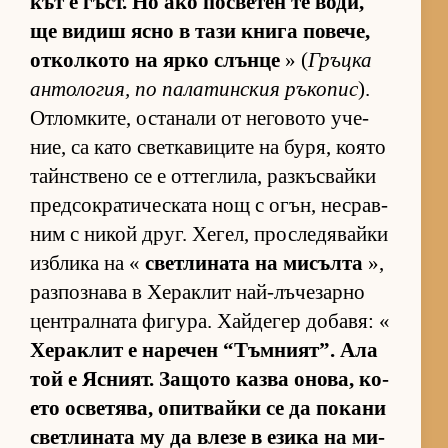
кът е гъст. Но ако пос­ве­тен те во­ди,
ще ви­диш ясно в тази книга по­ве­че,
от­кол­кото на ярко слънце
» (
Гръцка
ан­то­ло­гия, по па­ла­тин­с­кия ръ­ко­пис
).
От­лом­ки­те, ос­та­нали от не­го­вото уче­
ние, са като свет­ка­ви­ците на бу­ря, ко­ято
тайн­с­т­вено се е от­тег­ли­ла, раз­къс­вайки
пред­сок­ра­ти­чес­ката нощ с огън, нес­рав­
ним с ни­кой друг. Хе­гел, прос­ле­дя­вайки
из­б­лика на «
свет­ли­ната на ми­сълта
»,
раз­поз­нава в Хе­рак­лит най-лъ­че­зарно
цен­т­рал­ната фи­гу­ра. Хай­де­гер до­ба­вя: «
Хе­рак­лит е на­ре­чен “Тъм­ни­ят”. Ала
той е Яс­ни­ят. За­щото казва оно­ва, ко­
ето ос­ве­тя­ва, опит­вайки се да по­кани
свет­ли­ната му да влезе в езика на ми­