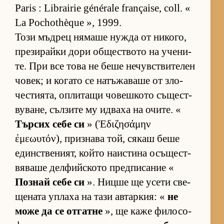
Paris : Librairie générale française, coll. «
La Pochothèque », 1999.
Този мъд­рец ня­маше нужда от ни­ко­го,
пре­зи­райки дори об­щес­т­вото на уче­ни­
те. При все това не беше не­чув­с­т­ви­те­лен
чо­век; и ко­гато се на­тъ­жа­ваше от зло­
чес­ти­я­та, оп­ли­тащи чо­веш­кото съ­щес­т­
ву­ва­не, съл­зите му ид­ваха на очи­те. «
Тър­сих себе си
» (Ἐδιζησάμην
ἐμεωυτόν), приз­нава той, ся­каш беше
един­с­т­ве­ни­ят, който на­ис­тина осъ­щес­т­
вя­ваше дел­фийс­кото пред­пи­са­ние «
Поз­най себе си
». Ницше ще усети све­
ще­ната уп­лаха на тази ав­тар­кия: «
не
може да се от­гатне
», ще каже фи­ло­со­