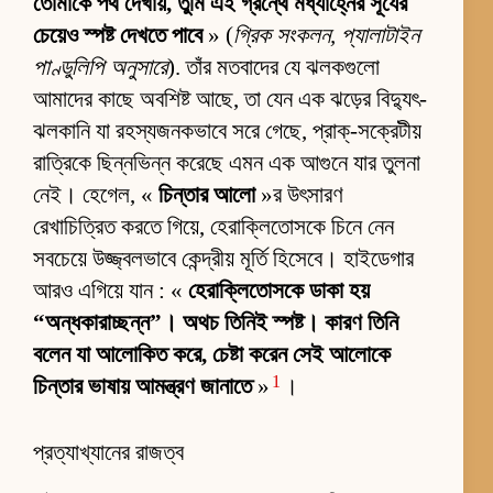
তোমাকে পথ দেখায়, তুমি এই গ্রন্থে মধ্যাহ্নের সূর্যের
চেয়েও স্পষ্ট দেখতে পাবে
» (
গ্রিক সংকলন, প্যালাটাইন
পাণ্ডুলিপি অনুসারে
). তাঁর মতবাদের যে ঝলকগুলো
আমাদের কাছে অবশিষ্ট আছে, তা যেন এক ঝড়ের বিদ্যুৎ-
ঝলকানি যা রহস্যজনকভাবে সরে গেছে, প্রাক্-সক্রেটীয়
রাত্রিকে ছিন্নভিন্ন করেছে এমন এক আগুনে যার তুলনা
নেই। হেগেল, «
চিন্তার আলো
»র উৎসারণ
রেখাচিত্রিত করতে গিয়ে, হেরাক্লিতোসকে চিনে নেন
সবচেয়ে উজ্জ্বলভাবে কেন্দ্রীয় মূর্তি হিসেবে। হাইডেগার
আরও এগিয়ে যান : «
হেরাক্লিতোসকে ডাকা হয়
“অন্ধকারাচ্ছন্ন”। অথচ তিনিই স্পষ্ট। কারণ তিনি
বলেন যা আলোকিত করে, চেষ্টা করেন সেই আলোকে
1
চিন্তার ভাষায় আমন্ত্রণ জানাতে
»
।
প্রত্যাখ্যানের রাজত্ব