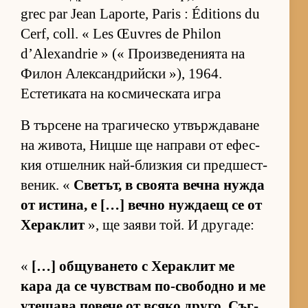
grec par Jean Laporte, Paris : Éditions du
Cerf, coll. « Les Œuvres de Philon
d’Alexandrie » (« Про­из­ве­де­ни­ята на
Фи­лон Алек­сан­д­рийски »), 1964.
Естетиката на космическата игра
В тър­сене на тра­ги­ческо ут­вър­ж­да­ване
на жи­во­та, Ницше ще нап­рави от ефес­
кия от­шел­ник най-близ­кия си пред­шес­т­
ве­ник. «
Све­тът, в сво­ята вечна нужда
от ис­ти­на, е […] вечно нуж­даещ се от
Хе­рак­лит
», ще за­яви той. И дру­га­де:
«
[…] об­щу­ва­нето с Хе­рак­лит ме
кара да се чув­с­т­вам по-сво­бодно и ме
уте­шава по­вече от всяко дру­го. Съг­