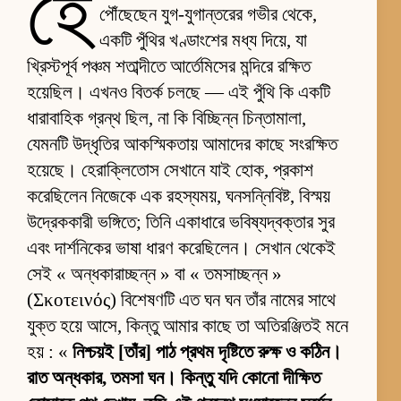
হে
পৌঁছেছেন যুগ-যুগান্তরের গভীর থেকে,
একটি পুঁথির খণ্ডাংশের মধ্য দিয়ে, যা
খ্রিস্টপূর্ব পঞ্চম শতাব্দীতে আর্তেমিসের মন্দিরে রক্ষিত
হয়েছিল। এখনও বিতর্ক চলছে — এই পুঁথি কি একটি
ধারাবাহিক গ্রন্থ ছিল, না কি বিচ্ছিন্ন চিন্তামালা,
যেমনটি উদ্ধৃতির আকস্মিকতায় আমাদের কাছে সংরক্ষিত
হয়েছে। হেরাক্লিতোস সেখানে যাই হোক, প্রকাশ
করেছিলেন নিজেকে এক রহস্যময়, ঘনসন্নিবিষ্ট, বিস্ময়
উদ্রেককারী ভঙ্গিতে; তিনি একাধারে ভবিষ্যদ্বক্তার সুর
এবং দার্শনিকের ভাষা ধারণ করেছিলেন। সেখান থেকেই
সেই « অন্ধকারাচ্ছন্ন » বা « তমসাচ্ছন্ন »
(Σκοτεινός) বিশেষণটি এত ঘন ঘন তাঁর নামের সাথে
যুক্ত হয়ে আসে, কিন্তু আমার কাছে তা অতিরঞ্জিতই মনে
হয় : «
নিশ্চয়ই [তাঁর] পাঠ প্রথম দৃষ্টিতে রুক্ষ ও কঠিন।
রাত অন্ধকার, তমসা ঘন। কিন্তু যদি কোনো দীক্ষিত