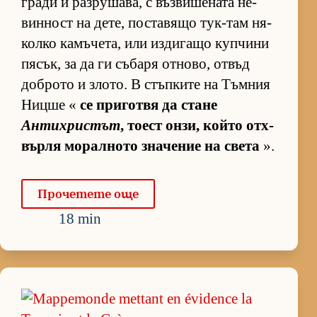
гради и раз­ру­ша­ва, с въз­ви­ше­ната не­
вин­ност на де­те, пос­та­вящо тук-там ня­
колко ка­мъ­че­та, или из­ди­гащо куп­чини
пя­сък, за да ги съ­баря от­но­во, от­въд
доб­рото и зло­то. В стъп­ките на Тъм­ния
Ницше «
се при­готвя да стане
Антихристът
, то­ест он­зи, който от­х­
върля мо­рал­ното зна­че­ние на света
».
Про­че­тете още
18 min