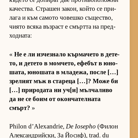
ка­чес­т­ва. Стра­шен за­кон, който се при­
лага и към са­мото чо­вешко съ­щес­т­во,
чи­ято всяка въз­раст е смъртта на пред­
ход­на­та:
«
Не е ли из­чез­нало кър­ма­чето в де­те­
то, и де­тето в мом­че­то, ефе­бът в юно­
ша­та, юно­шата в мла­де­жа, после […]
зре­лият мъж в ста­реца […]? Може би
[…] при­ро­дата ни уч­[и] мъл­ча­ливо
да не се боим от окон­ча­тел­ната
смърт?
»
Philon d’Alexandrie,
De Iosepho
(Фи­лон
Алек­сан­д­рийс­ки, За Йо­сиф), trad. du