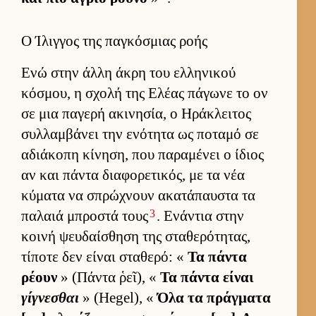
Ο Ίλιγγος της παγκόσμιας ροής
Ενώ στην άλλη άκρη του ελ­ληνικού
κόσμου, η σχολή της Ελέας πάγωνε το ον
σε μια παγερή ακινησία, ο Ηράκλει­τος
συλ­λαμ­βάνει την ενότητα ως ποταμό σε
αδιάκοπη κίνηση, που παραμένει ο ίδιος
αν και πάντα δια­φορετικός, με τα νέα
κύματα να σπρώχνουν ακατάπαυ­στα τα
3
παλαιά μπροστά τους
. Ενάντια στην
κοινή ψευ­δαί­σθηση της σταθερότητας,
τίποτε δεν εί­ναι σταθερό: «
Τα πάντα
ρέουν
» (Πάντα ῥεῖ), «
Τα πάντα εί­ναι
γίγνεσθαι
» (Hegel), «
Όλα τα πράγ­ματα