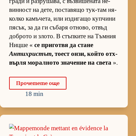
гради и раз­ру­ша­ва, с въз­ви­ше­ната не­
вин­ност на де­те, пос­та­вящо тук-там ня­
колко ка­мъ­че­та, или из­ди­гащо куп­чини
пя­сък, за да ги съ­баря от­но­во, от­въд
доб­рото и зло­то. В стъп­ките на Тъм­ния
Ницше «
се при­готвя да стане
Антихристът
, то­ест он­зи, който от­х­
върля мо­рал­ното зна­че­ние на света
».
Про­че­тете още
18 min