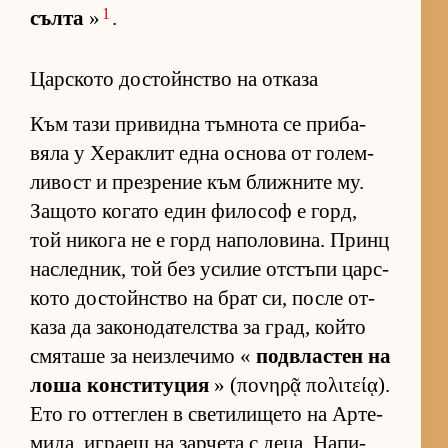
1
сълта
»
.
Царското достойнство на отказа
Към тази при­видна тъм­нота се при­ба­
вяла у Хе­рак­лит една ос­нова от го­лем­
ли­вост и през­ре­ние към ближ­ните му.
За­щото ко­гато един фи­ло­соф е горд,
той ни­кога не е горд на­по­ло­ви­на. Принц
нас­лед­ник, той без уси­лие от­с­тъпи цар­с­
кото дос­тойн­с­тво на брат си, после от­
каза да за­ко­но­да­тел­с­тва за град, който
смя­таше за не­из­ле­чимо «
под­в­лас­тен на
лоша кон­с­ти­ту­ция
» (πονηρᾷ πολιτείᾳ).
Ето го от­тег­лен в све­ти­ли­щето на Ар­те­
ми­да, иг­раещ на зар­чета с де­ца. На­пи­