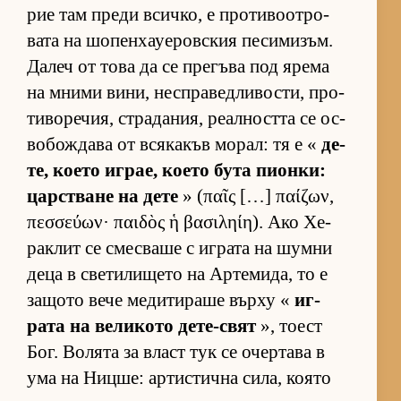
рие там преди всич­ко, е про­ти­во­от­ро­
вата на шо­пен­ха­уе­ров­с­кия пе­си­ми­зъм.
Да­леч от това да се пре­гъва под ярема
на мними ви­ни, нес­п­ра­вед­ли­вос­ти, про­
ти­во­ре­чия, стра­да­ния, ре­ал­ността се ос­
во­бож­дава от вся­ка­къв мо­рал: тя е «
де­
те, ко­ето иг­рае, ко­ето бута пи­он­ки:
цар­с­т­ване на дете
» (παῖς […] παίζων,
πεσσεύων· παιδὸς ἡ βασιληίη). Ако Хе­
рак­лит се смес­ваше с иг­рата на шумни
деца в све­ти­ли­щето на Ар­те­ми­да, то е
за­щото вече ме­ди­ти­раше върху «
иг­
рата на ве­ли­кото де­те-свят
», то­ест
Бог. Во­лята за власт тук се очер­тава в
ума на Ниц­ше: ар­тис­тична си­ла, ко­ято