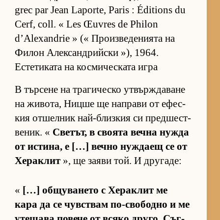
grec par Jean Laporte, Paris : Éditions du
Cerf, coll. « Les Œuvres de Philon
d’Alexandrie » (« Про­из­ве­де­ни­ята на
Фи­лон Алек­сан­д­рийски »), 1964.
Естетиката на космическата игра
В тър­сене на тра­ги­ческо ут­вър­ж­да­ване
на жи­во­та, Ницше ще нап­рави от ефес­
кия от­шел­ник най-близ­кия си пред­шес­т­
ве­ник. «
Све­тът, в сво­ята вечна нужда
от ис­ти­на, е […] вечно нуж­даещ се от
Хе­рак­лит
», ще за­яви той. И дру­га­де:
«
[…] об­щу­ва­нето с Хе­рак­лит ме
кара да се чув­с­т­вам по-сво­бодно и ме
уте­шава по­вече от всяко дру­го. Съг­