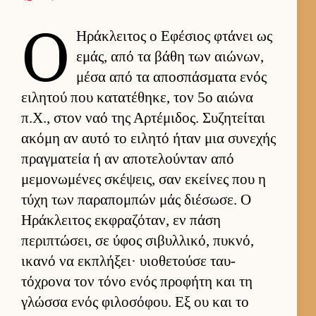
Ο
Ηράκλει­τος ο Εφέσιος φτάνει ως
εμάς, από τα βάθη των αιώνων,
μέσα από τα αποσπάσματα ενός
ει­λητού που κατατέθηκε, τον 5ο αιώνα
π.Χ., στον ναό της Αρ­τέμιδος. Συζητεί­ται
ακόμη αν αυτό το ει­λητό ήταν μια συνεχής
πραγ­ματεία ή αν αποτελού­νταν από
μεμονωμένες σκέψεις, σαν εκεί­νες που η
τύχη των παραπομπών μάς διέσωσε. Ο
Ηράκλει­τος εκ­φραζόταν, εν πάση
περιπτώσει, σε ύφος σιβυλ­λικό, πυκνό,
ικανό να εκ­πλήξει· υιο­θετούσε ταυ­
τόχρονα τον τόνο ενός προφήτη και τη
γλώσσα ενός φιλοσόφου. Εξ ου και το