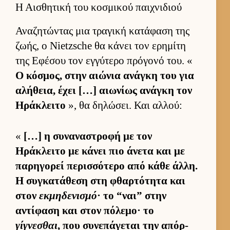
Η Αισθητική του κοσμικού παιχνιδιού
Αναζητώντας μια τραγική κατάφαση της
ζωής, ο Nietzsche θα κάνει τον ερημίτη
της Εφέσου τον εγ­γύτερο πρόγονό του. «
Ο κόσμος, στην αιώνια ανάγκη του για
αλήθεια, έχει […] αιω­νίως ανάγκη τον
Ηράκλειτο
», θα δηλώσει. Και αλ­λού:
«
[…] η συναναστροφή με τον
Ηράκλειτο με κάνει πιο άνετα και με
παρηγορεί περισ­σότερο από κάθε άλ­λη.
Η συγκατάθεση στη φθαρ­τότητα και
στον
εκμηδενισμό
· το “ναι” στην
αντίφαση και στον πόλεμο· το
γίγνεσθαι
, που συνεπάγεται την απόρ­