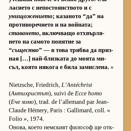
ла­си­ето с не­пос­то­ян­с­т­вото и с
унищожението
; ка­за­ното “да” на
про­ти­во­ре­чи­ето и на вой­на­та;
ставането
, включ­ващо от­х­вър­ля­
нето на са­мото по­ня­тие за
“
същество
” — в това трябва да приз­
ная […] най-близ­ката до мо­ята ми­
съл, ко­ято ня­кога е била за­мис­ле­на.
»
Nietzsche, Friedrich,
L’Antéchrist
(
Антихристът
), suivi de
Ecce homo
(
Ече хомо
), trad. de l’allemand par Jean-
Claude Hémery, Paris : Gallimard, coll. «
Folio », 1974.
Оно­ва, ко­ето нем­с­кият фи­ло­соф ще от­к­