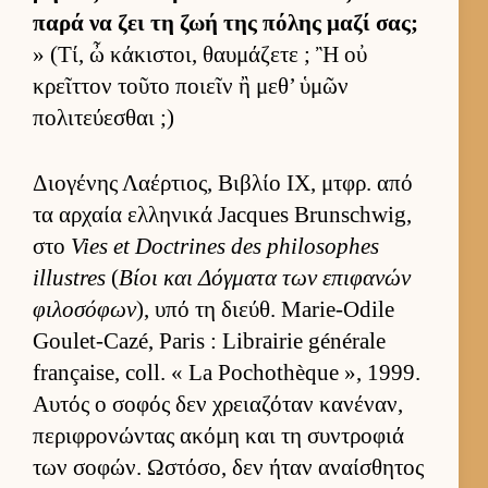
παρά να ζει τη ζωή της πόλης μαζί σας;
» (Τί, ὦ κάκιστοι, θαυ­μάζετε ; Ἢ οὐ
κρεῖτ­τον τοῦτο ποιεῖν ἢ μεθ’ ὑμῶν
πολιτεύ­εσθαι ;)
Διο­γένης Λαέρ­τιος, Βιβλίο IX, μτ­φρ. από
τα αρ­χαία ελ­ληνικά Jacques Brunschwig,
στο
Vies et Doctrines des philosophes
illustres
(
Βίοι και Δόγ­ματα των επιφανών
φιλοσόφων
), υπό τη διεύθ. Marie-Odile
Goulet-Cazé, Paris : Librairie générale
française, coll. « La Pochothèque », 1999.
Αυ­τός ο σοφός δεν χρεια­ζόταν κανέναν,
περιφρονώντας ακόμη και τη συντροφιά
των σοφών. Ωστόσο, δεν ήταν αναί­σθητος