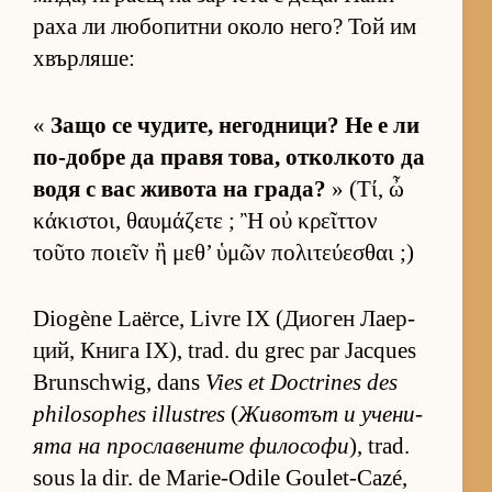
раха ли лю­бо­питни около не­го? Той им
хвър­ля­ше:
«
Защо се чу­ди­те, не­год­ни­ци? Не е ли
по-добре да правя то­ва, от­кол­кото да
водя с вас жи­вота на гра­да?
» (Τί, ὦ
κάκιστοι, θαυμάζετε ; Ἢ οὐ κρεῖττον
τοῦτο ποιεῖν ἢ μεθ’ ὑμῶν πολιτεύεσθαι ;)
Diogène Laërce, Livre IX (Ди­о­ген Ла­ер­
ций, Книга IX), trad. du grec par Jacques
Brunschwig, dans
Vies et Doctrines des
philosophes illustres
(
Жи­во­тът и уче­ни­
ята на прос­ла­ве­ните фи­ло­софи
), trad.
sous la dir. de Marie-Odile Goulet-Cazé,