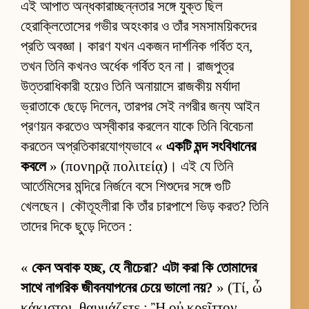
এই আপাত অন্ধকারাচ্ছন্নতার সঙ্গে যুক্ত ছিল
হেরাক্লিতোসের গভীর অহংকার ও তাঁর সমসাময়িকদের
প্রতি অবজ্ঞা। কারণ যখন একজন দার্শনিক গর্বিত হন,
তখন তিনি কখনও অর্ধেক গর্বিত হন না। রাজপুত্র
উত্তরাধিকারী হয়েও তিনি অনায়াসে রাজকীয় মর্যাদা
ভ্রাতাকে ছেড়ে দিলেন, তারপর সেই নগরীর জন্য আইন
প্রণয়ন করতেও অস্বীকার করলেন যাকে তিনি বিবেচনা
করতেন অপ্রতিকারযোগ্যভাবে «
একটি মন্দ সংবিধানের
কবলে
» (πονηρᾷ πολιτείᾳ)। এই যে তিনি
আর্তেমিসের মন্দিরে নির্জনে বসে শিশুদের সঙ্গে গুটি
খেলছেন। কৌতূহলীরা কি তাঁর চারপাশে ভিড় করত? তিনি
তাদের দিকে ছুড়ে দিতেন :
«
কেন অবাক হচ্ছ, হে নীচেরা? এটা করা কি তোমাদের
সাথে নাগরিক জীবনযাপনের চেয়ে ভালো নয়?
» (Τί, ὦ
κάκιστοι, θαυμάζετε ; Ἢ οὐ κρεῖττον