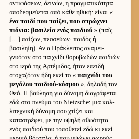
αντιφάσεων, δει­νών, η πραγ­ματικότητα
αποδεσμεύ­εται από κάθε ηθική: εί­ναι «
ένα παιδί που παί­ζει, που σπρώχνει
πιόνια: βασιλεία ενός παι­διού
» (παῖς
[…] παί­ζων, πεσ­σεύ­ων· παι­δὸς ἡ
βασιληίη). Αν ο Ηράκλει­τος αναμει­
γνυόταν στο παι­χνίδι θορυβωδών παι­διών
στο ιερό της Αρ­τέμιδος, ήταν επειδή
στοχαζόταν ήδη εκεί το «
παι­χνίδι του
μεγάλου παι­διού-κόσμου
», δηλαδή τον
Θεό. Η βού­ληση για δύναμη δια­γράφεται
εδώ στο πνεύμα του Nietzsche: μια καλ­
λιτεχνική δύναμη που χτίζει και
καταστρέφει, με την υψηλή αθωότητα
ενός παι­διού που τοποθετεί εδώ κι εκεί
μερικά βότσαλα, ή που υψώνει σωρούς