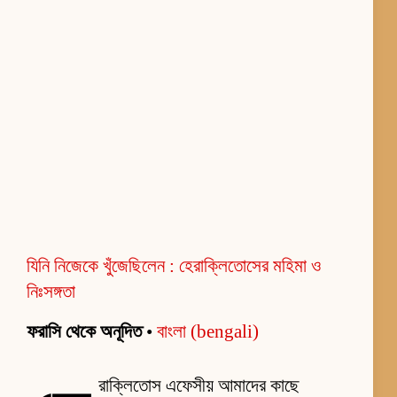
যিনি নিজেকে খুঁজেছিলেন : হেরাক্লিতোসের মহিমা ও
নিঃসঙ্গতা
ফরাসি থেকে অনূদিত
•
বাংলা (bengali)
রাক্লিতোস এফেসীয় আমাদের কাছে