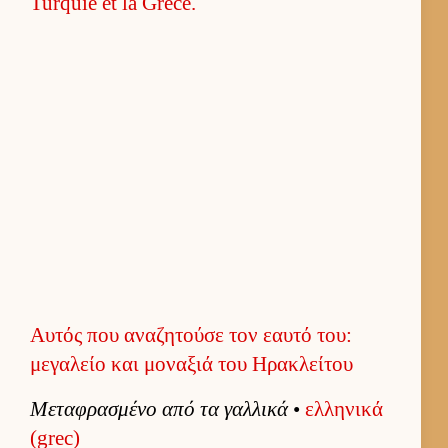
Αυτός που αναζητούσε τον εαυτό του:
μεγαλείο και μοναξιά του Ηρακλείτου
Μεταφρασμένο από τα γαλ­λικά
•
ελ­ληνικά
(grec)