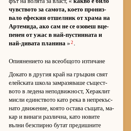
фът на во­лята за власт, «
какво е било
чув­с­т­вото за са­мо­та, ко­ето про­низ­
вало ефес­кия от­шел­ник от храма на
Ар­те­ми­да, ако сам не се озо­веш вце­
пе­нен от ужас в най-пус­тин­ната и
2
най-ди­вата пла­нина
»
.
Опиянението на всеобщото изтичане
До­като в дру­гия край на гръц­кия свят
елейс­ката школа зам­ра­зя­ваше съ­щес­т­
вото в ле­дена не­под­виж­ност, Хе­рак­лит
мисли един­с­т­вото като река в неп­ре­къс­
нато дви­же­ние, ко­ято ос­тава съ­ща­та, ма­
кар и ви­наги раз­лич­на, като но­вите
вълни без­спирно бу­тат пре­диш­ните