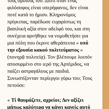
τους ομοί­ους του. Διότι όταν ένας
φιλόσοφος εί­ναι υπερήφανος, δεν εί­ναι
ποτέ κατά το ήμισυ. Κληρονόμος
πρίγκιπας, παρέδωσε ευ­χαρίστως τη
βασιλική αξία στον αδελφό του, και στη
συνέχεια αρ­νήθηκε να νομοθετήσει για
μια πόλη που έκρινε αθεράπευτα «
υπό
την εξου­σία κακού πολιτεύ­ματος
»
(πονηρᾷ πολιτεί­ᾳ). Τον βλέπουμε λοι­πόν
αποσυρ­μένο στο ιερό της Αρ­τέμιδος, να
παί­ζει αστραγάλους με παι­διά.
Συνωστίζονταν περίερ­γοι γύρω του; Τους
πετού­σε:
«
Τί θαυ­μάζετε, αχρεί­οι; Δεν αξίζει
μήπως καλύτερα να κάνει κανείς αυτό