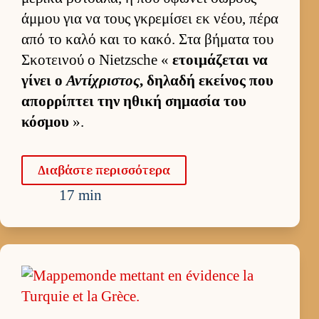
άμ­μου για να τους γκρεμίσει εκ νέου, πέρα
από το καλό και το κακό. Στα βήματα του
Σκοτει­νού ο Nietzsche «
ετοι­μάζεται να
γίνει ο
Αντίχριστος
, δηλαδή εκεί­νος που
απορ­ρίπτει την ηθική σημασία του
κόσμου
».
Δια­βάστε περισ­σότερα
17 min