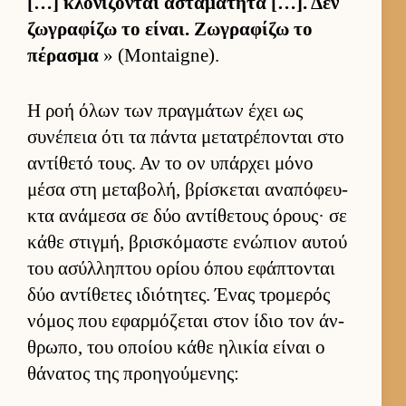
[…] κλονίζονται ασταμάτητα […]. Δεν
ζωγραφίζω το εί­ναι. Ζωγραφίζω το
πέρασμα
» (Montaigne).
Η ροή όλων των πραγ­μάτων έχει ως
συνέπεια ότι τα πάντα μετατρέπονται στο
αντίθετό τους. Αν το ον υπάρ­χει μόνο
μέσα στη μεταβολή, βρίσκεται αναπόφευ­
κτα ανάμεσα σε δύο αντίθετους όρους· σε
κάθε στιγ­μή, βρισκόμαστε ενώπιον αυ­τού
του ασύλ­ληπτου ορίου όπου εφάπτονται
δύο αντίθετες ιδιότητες. Ένας τρομερός
νόμος που εφαρ­μόζεται στον ίδιο τον άν­
θρωπο, του οποίου κάθε ηλικία εί­ναι ο
θάνατος της προη­γού­μενης: