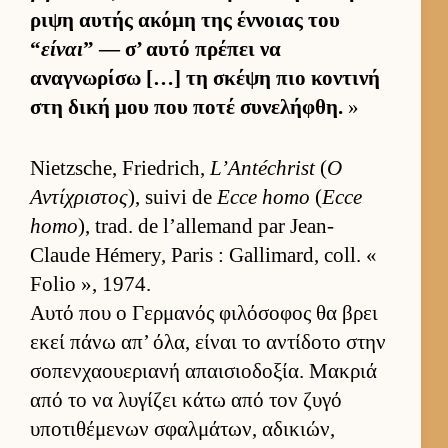
ριψη αυ­τής ακόμη της έν­νοιας του
“
είναι
” — σ’ αυτό πρέπει να
αναγνωρίσω […] τη σκέψη πιο κοντινή
στη δική μου που ποτέ συνελήφθη.
»
Nietzsche, Friedrich,
L’Antéchrist
(
Ο
Αντίχριστος
), suivi de
Ecce homo
(
Ecce
homo
), trad. de l’allemand par Jean-
Claude Hémery, Paris : Gallimard, coll. «
Folio », 1974.
Αυτό που ο Γερ­μανός φιλόσοφος θα βρει
εκεί πάνω απ’ όλα, εί­ναι το αντίδοτο στην
σοπεν­χαου­εριανή απαι­σιο­δοξία. Μακριά
από το να λυγίζει κάτω από τον ζυγό
υποτιθέμενων σφαλ­μάτων, αδικιών,