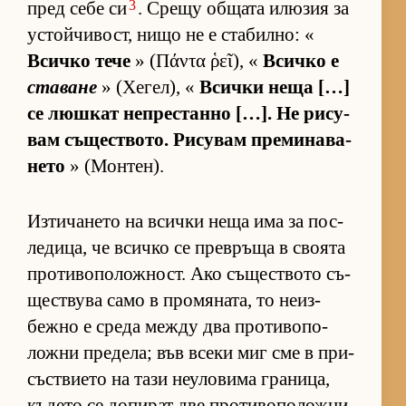
3
пред себе си
. Срещу об­щата илю­зия за
ус­той­чи­вост, нищо не е ста­бил­но: «
Всичко тече
» (Πάντα ῥεῖ), «
Всичко е
ставане
» (Хе­гел), «
Всички неща […]
се люш­кат неп­рес­танно […]. Не ри­су­
вам съ­щес­т­во­то. Ри­су­вам пре­ми­на­ва­
нето
» (Мон­тен).
Из­ти­ча­нето на всички неща има за пос­
ле­ди­ца, че всичко се прев­ръща в сво­ята
про­ти­во­по­лож­ност. Ако съ­щес­т­вото съ­
щес­т­вува само в про­мя­на­та, то не­из­
бежно е среда между два про­ти­во­по­
ложни пре­де­ла; във всеки миг сме в при­
със­т­ви­ето на тази не­у­ло­вима гра­ни­ца,
къ­дето се до­пи­рат две про­ти­во­по­ложни