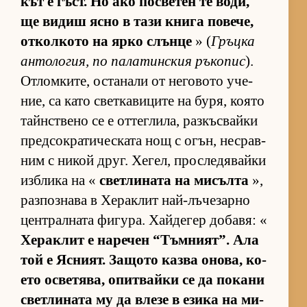
кът е гъст. Но ако пос­ве­тен те во­ди,
ще ви­диш ясно в тази книга по­ве­че,
от­кол­кото на ярко слънце
» (
Гръцка
ан­то­ло­гия, по па­ла­тин­с­кия ръ­ко­пис
).
От­лом­ки­те, ос­та­нали от не­го­вото уче­
ние, са като свет­ка­ви­ците на бу­ря, ко­ято
тайн­с­т­вено се е от­тег­ли­ла, раз­къс­вайки
пред­сок­ра­ти­чес­ката нощ с огън, нес­рав­
ним с ни­кой друг. Хе­гел, прос­ле­дя­вайки
из­б­лика на «
свет­ли­ната на ми­сълта
»,
раз­поз­нава в Хе­рак­лит най-лъ­че­зарно
цен­т­рал­ната фи­гу­ра. Хай­де­гер до­ба­вя: «
Хе­рак­лит е на­ре­чен “Тъм­ни­ят”. Ала
той е Яс­ни­ят. За­щото казва оно­ва, ко­
ето ос­ве­тя­ва, опит­вайки се да по­кани
свет­ли­ната му да влезе в езика на ми­