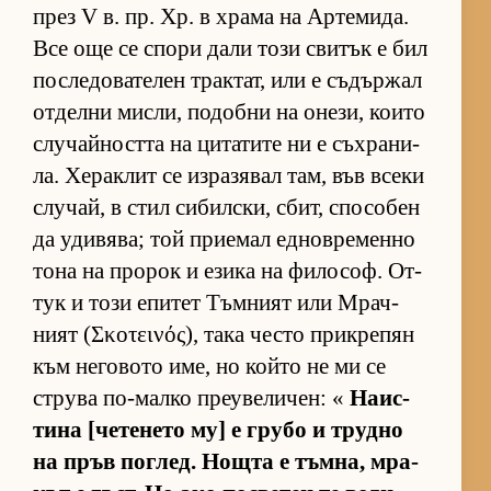
през V в. пр. Хр. в храма на Ар­те­ми­да.
Все още се спори дали този сви­тък е бил
пос­ле­до­ва­те­лен трак­тат, или е съ­дър­жал
от­делни мис­ли, по­добни на оне­зи, ко­ито
слу­чай­ността на ци­та­тите ни е съх­ра­ни­
ла. Хе­рак­лит се из­ра­зя­вал там, във всеки
слу­чай, в стил си­бил­с­ки, сбит, спо­со­бен
да уди­вя­ва; той при­е­мал ед­нов­ре­менно
тона на про­рок и езика на фи­ло­соф. От­
тук и този епи­тет Тъм­ният или Мрач­
ният (Σκοτεινός), така често прик­ре­пян
към не­го­вото име, но който не ми се
струва по-малко пре­у­ве­ли­чен: «
На­ис­
тина [че­те­нето му] е грубо и трудно
на пръв пог­лед. Нощта е тъм­на, мра­