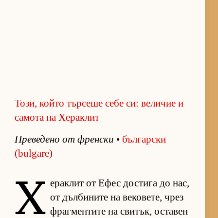
Този, който търсеше себе си: величие и
самота на Хераклит
Пре­ве­дено от френ­ски
•
бъл­гар­ски
(bulgare)
Х
е­рак­лит от Ефес дос­тига до нас,
от дъл­би­ните на ве­ко­ве­те, чрез
фраг­мен­тите на сви­тък, ос­та­вен