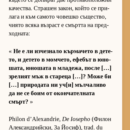
ка­чес­т­ва. Стра­шен за­кон, който се при­
лага и към са­мото чо­вешко съ­щес­т­во,
чи­ято всяка въз­раст е смъртта на пред­
ход­на­та:
«
Не е ли из­чез­нало кър­ма­чето в де­те­
то, и де­тето в мом­че­то, ефе­бът в юно­
ша­та, юно­шата в мла­де­жа, после […]
зре­лият мъж в ста­реца […]? Може би
[…] при­ро­дата ни уч­[и] мъл­ча­ливо
да не се боим от окон­ча­тел­ната
смърт?
»
Philon d’Alexandrie,
De Iosepho
(Фи­лон
Алек­сан­д­рийс­ки, За Йо­сиф), trad. du