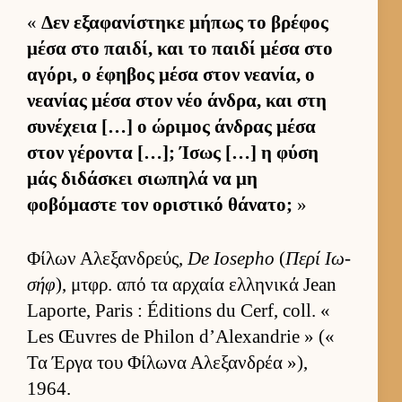
«
Δεν εξαφανίστηκε μήπως το βρέφος
μέσα στο παι­δί, και το παιδί μέσα στο
αγόρι, ο έφηβος μέσα στον νεανία, ο
νεανίας μέσα στον νέο άν­δρα, και στη
συνέχεια […] ο ώριμος άν­δρας μέσα
στον γέροντα […]; Ίσως […] η φύση
μάς διδάσκει σιω­πηλά να μη
φοβόμαστε τον οριστικό θάνατο;
»
Φίλων Αλεξαν­δρεύς,
De Iosepho
(
Περί Ιω­
σήφ
), μτ­φρ. από τα αρ­χαία ελ­ληνικά Jean
Laporte, Paris : Éditions du Cerf, coll. «
Les Œuvres de Philon d’Alexandrie » («
Τα Έργα του Φίλωνα Αλεξαν­δρέα »),
1964.