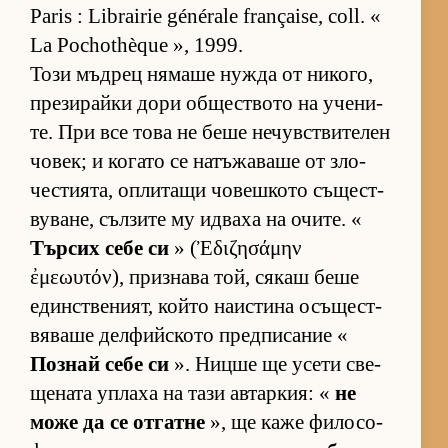
Paris : Librairie générale française, coll. «
La Pochothèque », 1999.
Този мъд­рец ня­маше нужда от ни­ко­го,
пре­зи­райки дори об­щес­т­вото на уче­ни­
те. При все това не беше не­чув­с­т­ви­те­лен
чо­век; и ко­гато се на­тъ­жа­ваше от зло­
чес­ти­я­та, оп­ли­тащи чо­веш­кото съ­щес­т­
ву­ва­не, съл­зите му ид­ваха на очи­те. «
Тър­сих себе си
» (Ἐδιζησάμην
ἐμεωυτόν), приз­нава той, ся­каш беше
един­с­т­ве­ни­ят, който на­ис­тина осъ­щес­т­
вя­ваше дел­фийс­кото пред­пи­са­ние «
Поз­най себе си
». Ницше ще усети све­
ще­ната уп­лаха на тази ав­тар­кия: «
не
може да се от­гатне
», ще каже фи­ло­со­