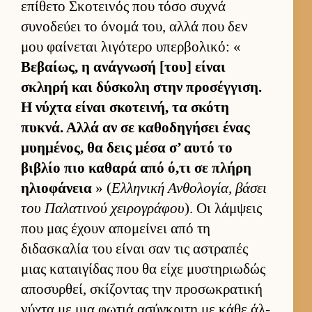
επίθετο Σκοτει­νός που τόσο συχνά
συνοδεύει το όνομά του, αλλά που δεν
μου φαί­νεται λιγότερο υπερ­βολικό: «
Βεβαί­ως, η ανάγνωσή [του] εί­ναι
σκληρή και δύσκολη στην προσέγ­γιση.
Η νύχτα εί­ναι σκοτει­νή, τα σκότη
πυκνά. Αλλά αν σε καθοδηγήσει ένας
μυημένος, θα δεις μέσα σ’ αυτό το
βιβλίο πιο καθαρά από ό,τι σε πλήρη
ηλιο­φάνεια
» (
Ελ­ληνική Αν­θολογία, βάσει
του Παλατινού χει­ρογράφου
). Οι λάμ­ψεις
που μας έχουν απομεί­νει από τη
διδασκαλία του εί­ναι σαν τις αστραπές
μιας καται­γίδας που θα είχε μυστηριω­δώς
αποσυρ­θεί, σκίζοντας την προσωκρατική
νύχτα με μια φωτιά ασύγκριτη με κάθε άλ­