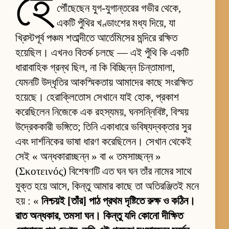
হে
পৌঁছেছেন যুগ-যুগান্তরের গভীর থেকে,
একটি পুঁথির খণ্ডাংশের মধ্য দিয়ে, যা
খ্রিস্টপূর্ব পঞ্চম শতাব্দীতে আর্তেমিসের মন্দিরে রক্ষিত
হয়েছিল। এখনও বিতর্ক চলছে — এই পুঁথি কি একটি
ধারাবাহিক গ্রন্থ ছিল, না কি বিচ্ছিন্ন চিন্তামালা,
যেমনটি উদ্ধৃতির আকস্মিকতায় আমাদের কাছে সংরক্ষিত
হয়েছে। হেরাক্লিতোস সেখানে যাই হোক, প্রকাশ
করেছিলেন নিজেকে এক রহস্যময়, ঘনসন্নিবিষ্ট, বিস্ময়
উদ্রেককারী ভঙ্গিতে; তিনি একাধারে ভবিষ্যদ্বক্তার সুর
এবং দার্শনিকের ভাষা ধারণ করেছিলেন। সেখান থেকেই
সেই « অন্ধকারাচ্ছন্ন » বা « তমসাচ্ছন্ন »
(Σκοτεινός) বিশেষণটি এত ঘন ঘন তাঁর নামের সাথে
যুক্ত হয়ে আসে, কিন্তু আমার কাছে তা অতিরঞ্জিতই মনে
হয় : «
নিশ্চয়ই [তাঁর] পাঠ প্রথম দৃষ্টিতে রুক্ষ ও কঠিন।
রাত অন্ধকার, তমসা ঘন। কিন্তু যদি কোনো দীক্ষিত