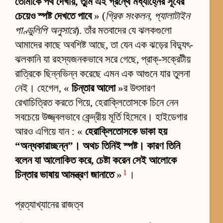
তোমাকে পথ দেখায়, তুমি এই গ্রন্থে মধ্যাহ্নের সূর্যের
চেয়েও স্পষ্ট দেখতে পাবে
» (
গ্রিক সংকলন, প্যালাটাইন
পাণ্ডুলিপি অনুসারে
). তাঁর মতবাদের যে ঝলকগুলো
আমাদের কাছে অবশিষ্ট আছে, তা যেন এক ঝড়ের বিদ্যুৎ-
ঝলকানি যা রহস্যজনকভাবে সরে গেছে, প্রাক্-সক্রেটীয়
রাত্রিকে ছিন্নভিন্ন করেছে এমন এক আগুনে যার তুলনা
নেই। হেগেল, «
চিন্তার আলো
»র উৎসারণ
রেখাচিত্রিত করতে গিয়ে, হেরাক্লিতোসকে চিনে নেন
সবচেয়ে উজ্জ্বলভাবে কেন্দ্রীয় মূর্তি হিসেবে। হাইডেগার
আরও এগিয়ে যান : «
হেরাক্লিতোসকে ডাকা হয়
“অন্ধকারাচ্ছন্ন”। অথচ তিনিই স্পষ্ট। কারণ তিনি
বলেন যা আলোকিত করে, চেষ্টা করেন সেই আলোকে
1
চিন্তার ভাষায় আমন্ত্রণ জানাতে
»
।
প্রত্যাখ্যানের রাজত্ব