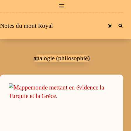
Passer
au
contenu
Notes du mont Royal
analogie (philosophie)