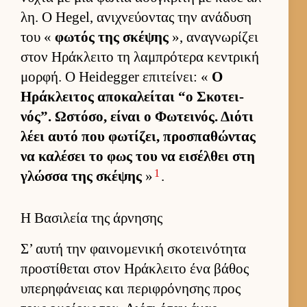
λη. Ο Hegel, ανιχνεύ­οντας την ανάδυση
του «
φωτός της σκέψης
», αναγνωρίζει
στον Ηράκλειτο τη λαμπρότερα κεντρική
μορ­φή. Ο Heidegger επιτεί­νει: «
Ο
Ηράκλει­τος αποκαλεί­ται “ο Σκοτει­
νός”. Ωστόσο, εί­ναι ο Φωτει­νός. Διότι
λέει αυτό που φωτίζει, προσπαθώντας
να καλέσει το φως του να ει­σέλ­θει στη
1
γλώσσα της σκέψης
»
.
Η Βασιλεία της άρνησης
Σ’ αυτή την φαι­νομενική σκοτει­νότητα
προστίθεται στον Ηράκλειτο ένα βάθος
υπερηφάνειας και περιφρόνησης προς