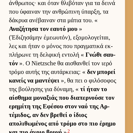
άν­θρωπος· και όταν θλιβόταν για τα δεινά
που ύφαι­ναν την αν­θρώπινη ύπαρ­ξη, τα
δάκρυα ανέβαι­ναν στα μάτια του. «
Αναζήτησα τον εαυτό μου
»
(Ἐδιζησάμην ἐμεωυτόν), εξομολογεί­ται,
λες και ήταν ο μόνος που πραγ­ματικά εκ­
πλήρωνε τη δελ­φική εντολή «
Γνώθι σαυ­
τόν
». Ο Nietzsche θα αι­σθαν­θεί τον ιερό
τρόμο αυ­τής της αυ­τάρ­κειας: «
δεν μπορεί
κανείς να μαντέψει
», θα πει ο φιλόσοφος
της βού­λησης για δύναμη, «
τί ήταν το
αί­σθημα μοναξιάς που δια­περ­νούσε τον
ερημίτη της Εφέσου στον ναό της Αρ­
τέμιδος, αν δεν βρεθεί ο ίδιος
απολιθωμένος από τρόμο στο πιο έρημο
2
και πιο άγριο βουνό
»
.