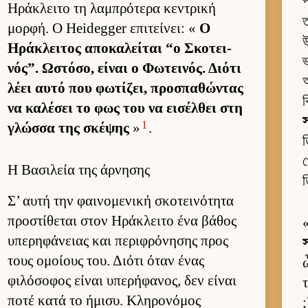
প
Ηράκλειτο τη λαμπρότερα κεντρική
ত
μορ­φή. Ο Heidegger επιτεί­νει: «
Ο
উ
Ηράκλει­τος αποκαλεί­ται “ο Σκοτει­
ভ
νός”. Ωστόσο, εί­ναι ο Φωτει­νός. Διότι
আ
λέει αυτό που φωτίζει, προσπαθώντας
ব
να καλέσει το φως του να ει­σέλ­θει στη
স
1
γλώσσα της σκέψης
»
.
ত
খ
Η Βασιλεία της άρνησης
ত
Σ’ αυτή την φαι­νομενική σκοτει­νότητα
προστίθεται στον Ηράκλειτο ένα βάθος
υπερηφάνειας και περιφρόνησης προς
স
τους ομοί­ους του. Διότι όταν ένας
φιλόσοφος εί­ναι υπερήφανος, δεν εί­ναι
ποτέ κατά το ήμισυ. Κληρονόμος
;