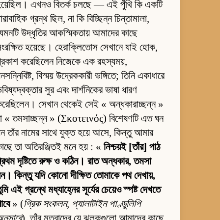
য়েছিল। এখনও বিতর্ক চলছে — এই পুঁথি কি একটি
ারাবাহিক গ্রন্থ ছিল, না কি বিচ্ছিন্ন চিন্তামালা,
েমনটি উদ্ধৃতির আকস্মিকতায় আমাদের কাছে
ংরক্ষিত হয়েছে। হেরাক্লিতোস সেখানে যাই হোক,
্রকাশ করেছিলেন নিজেকে এক রহস্যময়,
নসন্নিবিষ্ট, বিস্ময় উদ্রেককারী ভঙ্গিতে; তিনি একাধারে
বিষ্যদ্বক্তার সুর এবং দার্শনিকের ভাষা ধারণ
রেছিলেন। সেখান থেকেই সেই « অন্ধকারাচ্ছন্ন »
া « তমসাচ্ছন্ন » (Σκοτεινός) বিশেষণটি এত ঘন
ন তাঁর নামের সাথে যুক্ত হয়ে আসে, কিন্তু আমার
াছে তা অতিরঞ্জিতই মনে হয় : «
নিশ্চয়ই [তাঁর] পাঠ
্রথম দৃষ্টিতে রুক্ষ ও কঠিন। রাত অন্ধকার, তমসা
ন। কিন্তু যদি কোনো দীক্ষিত তোমাকে পথ দেখায়,
ুমি এই গ্রন্থে মধ্যাহ্নের সূর্যের চেয়েও স্পষ্ট দেখতে
াবে
» (
গ্রিক সংকলন, প্যালাটাইন পাণ্ডুলিপি
নুসারে
). তাঁর মতবাদের যে ঝলকগুলো আমাদের কাছে