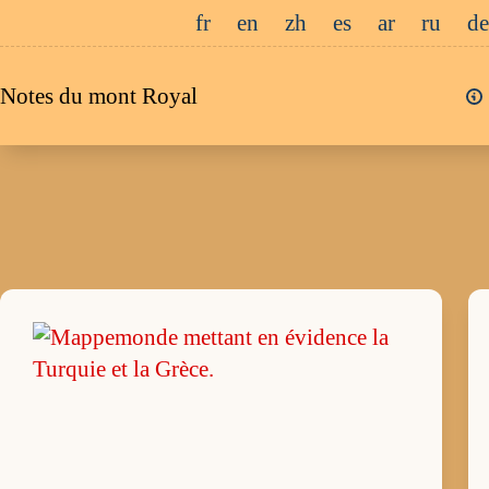
Passer
fr
en
zh
es
ar
ru
de
au
contenu
Notes du mont Royal