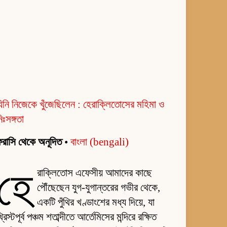
িনি নিজেকে খুঁজেছিলেন : হেরাক্লিতোসের মহিমা ও
িঃসঙ্গতা
রাসি থেকে অনূদিত
•
বাংলা (bengali)
হে
রাক্লিতোস এফেসীয় আমাদের কাছে
পৌঁছেছেন যুগ-যুগান্তরের গভীর থেকে,
একটি পুঁথির খণ্ডাংশের মধ্য দিয়ে, যা
্রিস্টপূর্ব পঞ্চম শতাব্দীতে আর্তেমিসের মন্দিরে রক্ষিত