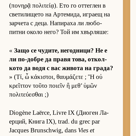
(πονηρᾷ πολιτείᾳ). Ето го от­тег­лен в
све­ти­ли­щето на Ар­те­ми­да, иг­раещ на
зар­чета с де­ца. На­пи­раха ли лю­бо­
питни около не­го? Той им хвър­ля­ше:
«
Защо се чу­ди­те, не­год­ни­ци? Не е
ли по-добре да правя то­ва, от­кол­
кото да водя с вас жи­вота на гра­да?
» (Τί, ὦ κάκιστοι, θαυμάζετε ; Ἢ οὐ
κρεῖττον τοῦτο ποιεῖν ἢ μεθ’ ὑμῶν
πολιτεύεσθαι ;)
Diogène Laërce, Livre IX (Ди­о­ген Ла­
ер­ций, Книга IX), trad. du grec par
Jacques Brunschwig, dans
Vies et