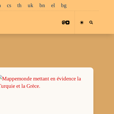
a
cs
th
uk
bn
el
bg