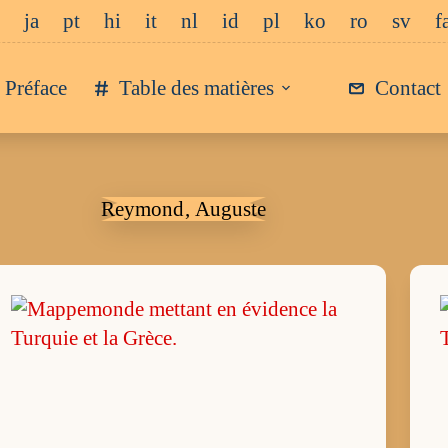
ja
pt
hi
it
nl
id
pl
ko
ro
sv
f
Préface
Table des matières
Contact
Reymond‚ Auguste