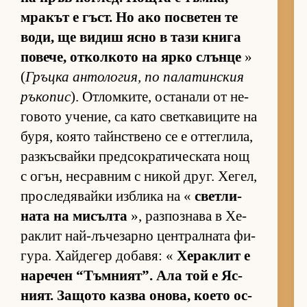
мра­кът е гъст. Но ако пос­ве­тен те
во­ди, ще ви­диш ясно в тази книга
по­ве­че, от­кол­кото на ярко слънце
»
(
Гръцка ан­то­ло­гия, по па­ла­тин­с­кия
ръ­ко­пис
). От­лом­ки­те, ос­та­нали от не­
го­вото уче­ние, са като свет­ка­ви­ците на
бу­ря, ко­ято тайн­с­т­вено се е от­тег­ли­ла,
раз­къс­вайки пред­сок­ра­ти­чес­ката нощ
с огън, нес­рав­ним с ни­кой друг. Хе­гел,
прос­ле­дя­вайки из­б­лика на «
свет­ли­
ната на ми­сълта
», раз­поз­нава в Хе­
рак­лит най-лъ­че­зарно цен­т­рал­ната фи­
гу­ра. Хай­де­гер до­ба­вя: «
Хе­рак­лит е
на­ре­чен “Тъм­ни­ят”. Ала той е Яс­
ни­ят. За­щото казва оно­ва, ко­ето ос­