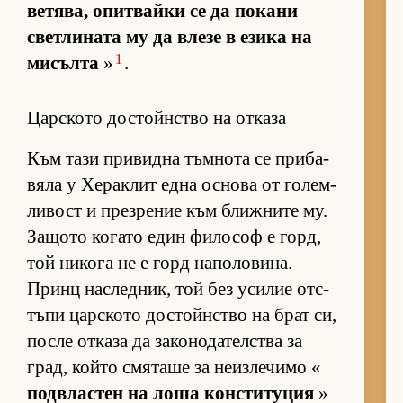
ве­тя­ва, опит­вайки се да по­кани
свет­ли­ната му да влезе в езика на
1
ми­сълта
»
.
Царското достойнство на отказа
Към тази при­видна тъм­нота се при­ба­
вяла у Хе­рак­лит една ос­нова от го­лем­
ли­вост и през­ре­ние към ближ­ните му.
За­щото ко­гато един фи­ло­соф е горд,
той ни­кога не е горд на­по­ло­ви­на.
Принц нас­лед­ник, той без уси­лие от­с­
тъпи цар­с­кото дос­тойн­с­тво на брат си,
после от­каза да за­ко­но­да­тел­с­тва за
град, който смя­таше за не­из­ле­чимо «
под­в­лас­тен на лоша кон­с­ти­ту­ция
»