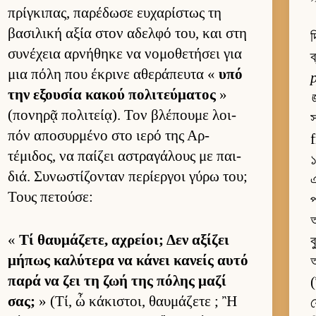
πρίγκιπας, παρέδωσε ευ­χαρίστως τη
βασιλική αξία στον αδελφό του, και στη
দ
συνέχεια αρ­νήθηκε να νομοθετήσει για
ব
μια πόλη που έκρινε αθεράπευτα «
υπό
την εξου­σία κακού πολιτεύ­ματος
»
(πονηρᾷ πολιτεί­ᾳ). Τον βλέπουμε λοι­
স
πόν αποσυρ­μένο στο ιερό της Αρ­
τέμιδος, να παί­ζει αστραγάλους με παι­
διά. Συνωστίζονταν περίερ­γοι γύρω του;
এ
Τους πετού­σε:
প
অ
«
Τί θαυ­μάζετε, αχρεί­οι; Δεν αξίζει
ব
μήπως καλύτερα να κάνει κανείς αυτό
παρά να ζει τη ζωή της πόλης μαζί
σας;
» (Τί, ὦ κάκιστοι, θαυ­μάζετε ; Ἢ
য