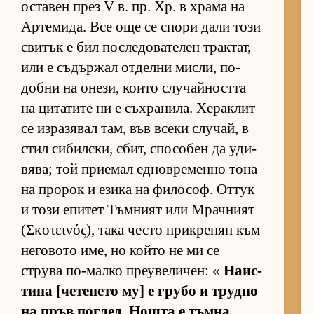
ос­та­вен през V в. пр. Хр. в храма на
Ар­те­ми­да. Все още се спори дали този
сви­тък е бил пос­ле­до­ва­те­лен трак­тат,
или е съ­дър­жал от­делни мис­ли, по­
добни на оне­зи, ко­ито слу­чай­ността
на ци­та­тите ни е съх­ра­ни­ла. Хе­рак­лит
се из­ра­зя­вал там, във всеки слу­чай, в
стил си­бил­с­ки, сбит, спо­со­бен да уди­
вя­ва; той при­е­мал ед­нов­ре­менно тона
на про­рок и езика на фи­ло­соф. От­тук
и този епи­тет Тъм­ният или Мрач­ният
(Σκοτεινός), така често прик­ре­пян към
не­го­вото име, но който не ми се
струва по-малко пре­у­ве­ли­чен: «
На­ис­
тина [че­те­нето му] е грубо и трудно
на пръв пог­лед. Нощта е тъм­на,