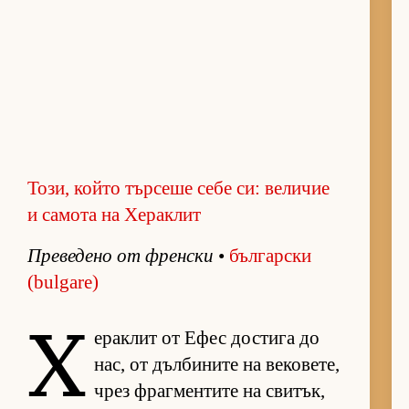
Този, който търсеше себе си: величие
и самота на Хераклит
Пре­ве­дено от френ­ски
•
бъл­гар­ски
(bulgare)
Х
е­рак­лит от Ефес дос­тига до
нас, от дъл­би­ните на ве­ко­ве­те,
чрез фраг­мен­тите на сви­тък,