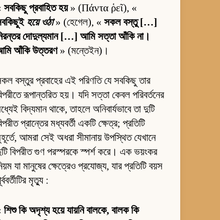
«
সবকিছু প্রবাহিত হয়
» (Πάντα ῥεῖ), «
সবকিছুই
হয়ে ওঠা
» (হেগেল), «
সকল বস্তু […]
িরন্তর দোদুল্যমান […] আমি সত্তা আঁকি না।
আমি আঁকি উত্তরণ
» (মন্তেইন)।
কল বস্তুর প্রবাহের এই পরিণতি যে সবকিছু তার
িপরীতে রূপান্তরিত হয়। যদি সত্তা কেবল পরিবর্তনের
ধ্যেই বিদ্যমান থাকে, তাহলে অনিবার্যভাবে তা দুটি
িপরীত প্রান্তের মধ্যবর্তী একটি ক্ষেত্র; প্রতিটি
ুহূর্তে, আমরা সেই অধরা সীমানায় উপস্থিত যেখানে
ুটি বিপরীত গুণ পরস্পরকে স্পর্শ করে। এক ভয়ংকর
িয়ম যা মানুষের ক্ষেত্রেও প্রযোজ্য, যার প্রতিটি বয়স
ূর্ববর্তীটির মৃত্যু :
«
শিশু কি অদৃশ্য হয়ে যায়নি বালকে, বালক কি