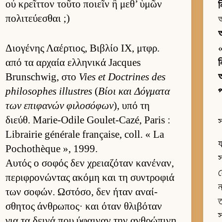
οὐ κρεῖτ­τον τοῦτο ποιεῖν ἢ μεθ’ ὑμῶν
πολιτεύ­εσθαι ;)
আ
অ
Διο­γένης Λαέρ­τιος, Βιβλίο IX, μτ­φρ.
από τα αρ­χαία ελ­ληνικά Jacques
ন
Brunschwig, στο
Vies et Doctrines des
আ
philosophes illustres
(
Βίοι και Δόγ­ματα
প
των επιφανών φιλοσόφων
), υπό τη
διεύθ. Marie-Odile Goulet-Cazé, Paris :
স
Librairie générale française, coll. « La
য
Pochothèque », 1999.
স
Αυ­τός ο σοφός δεν χρεια­ζόταν κανέναν,
হ
περιφρονώντας ακόμη και τη συντροφιά
ন
των σοφών. Ωστόσο, δεν ήταν αναί­
ত
σθητος άν­θρωπος· και όταν θλιβόταν
স
για τα δεινά που ύφαι­ναν την αν­θρώπινη