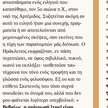
αποσπάσματα ενός ει­λητού που
হ
κατατέθηκε, τον 5ο αιώνα π.Χ., στον
ধ
ναό της Αρ­τέμιδος. Συζητεί­ται ακόμη αν
য
αυτό το ει­λητό ήταν μια συνεχής πραγ­
স
ματεία ή αν αποτελού­νταν από
প
μεμονωμένες σκέψεις, σαν εκεί­νες που
ঘ
η τύχη των παραπομπών μάς διέσωσε. Ο
ভ
Ηράκλει­τος εκ­φραζόταν, εν πάση
ক
περιπτώσει, σε ύφος σιβυλ­λικό, πυκνό,
ব
ικανό να εκ­πλήξει· υιο­θετούσε ταυ­
ঘ
τόχρονα τον τόνο ενός προφήτη και τη
ক
γλώσσα ενός φιλοσόφου. Εξ ου και το
প
επίθετο Σκοτει­νός που τόσο συχνά
ঘ
συνοδεύει το όνομά του, αλλά που δεν
ত
μου φαί­νεται λιγότερο υπερ­βολικό: «
প
Βεβαί­ως, η ανάγνωσή [του] εί­ναι
অ