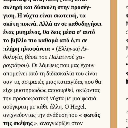
σκληρή και δύσκολη στην προσέγ­
অ
γιση. Η νύχτα εί­ναι σκοτει­νή, τα
র
σκότη πυκνά. Αλλά αν σε καθοδηγήσει
ছ
ένας μυημένος, θα δεις μέσα σ’ αυτό
το βιβλίο πιο καθαρά από ό,τι σε
ক
πλήρη ηλιο­φάνεια
» (
Ελ­ληνική Αν­
উ
θολογία, βάσει του Παλατινού χει­
এ
ρογράφου
). Οι λάμ­ψεις που μας έχουν
“
απομεί­νει από τη διδασκαλία του εί­ναι
σαν τις αστραπές μιας καται­γίδας που θα
চ
είχε μυστηριω­δώς αποσυρ­θεί, σκίζοντας
την προσωκρατική νύχτα με μια φωτιά
প
ασύγκριτη με κάθε άλ­λη. Ο Hegel,
এ
ανιχνεύ­οντας την ανάδυση του «
φωτός
হ
της σκέψης
», αναγνωρίζει στον