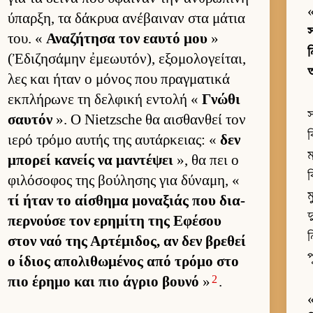
ύπαρ­ξη, τα δάκρυα ανέβαι­ναν στα μάτια
του. «
Αναζήτησα τον εαυτό μου
»
ন
(Ἐδιζησάμην ἐμεωυτόν), εξομολογεί­ται,
λες και ήταν ο μόνος που πραγ­ματικά
εκ­πλήρωνε τη δελ­φική εντολή «
Γνώθι
স
σαυ­τόν
». Ο Nietzsche θα αι­σθαν­θεί τον
ব
ιερό τρόμο αυ­τής της αυ­τάρ­κειας: «
δεν
ম
μπορεί κανείς να μαντέψει
», θα πει ο
ব
φιλόσοφος της βού­λησης για δύναμη, «
ম
τί ήταν το αί­σθημα μοναξιάς που δια­
দ
περ­νούσε τον ερημίτη της Εφέσου
ন
στον ναό της Αρ­τέμιδος, αν δεν βρεθεί
প
ο ίδιος απολιθωμένος από τρόμο στο
2
πιο έρημο και πιο άγριο βουνό
»
.