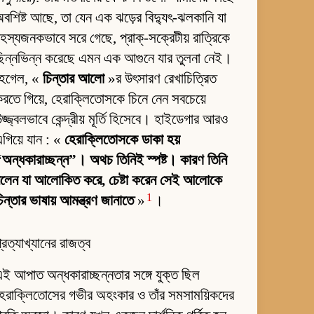
বশিষ্ট আছে, তা যেন এক ঝড়ের বিদ্যুৎ-ঝলকানি যা
হস্যজনকভাবে সরে গেছে, প্রাক্-সক্রেটীয় রাত্রিকে
িন্নভিন্ন করেছে এমন এক আগুনে যার তুলনা নেই।
হেগেল, «
চিন্তার আলো
»র উৎসারণ রেখাচিত্রিত
রতে গিয়ে, হেরাক্লিতোসকে চিনে নেন সবচেয়ে
জ্জ্বলভাবে কেন্দ্রীয় মূর্তি হিসেবে। হাইডেগার আরও
গিয়ে যান : «
হেরাক্লিতোসকে ডাকা হয়
অন্ধকারাচ্ছন্ন”। অথচ তিনিই স্পষ্ট। কারণ তিনি
বলেন যা আলোকিত করে, চেষ্টা করেন সেই আলোকে
1
িন্তার ভাষায় আমন্ত্রণ জানাতে
»
।
্রত্যাখ্যানের রাজত্ব
ই আপাত অন্ধকারাচ্ছন্নতার সঙ্গে যুক্ত ছিল
েরাক্লিতোসের গভীর অহংকার ও তাঁর সমসাময়িকদের