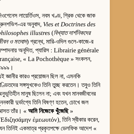
িওগেনেস লায়ের্তিওস, নবম খণ্ড, গ্রিক থেকে জাক
্রুনশভিগ-এর অনুবাদ,
Vies et Doctrines des
philosophes illustres
(
বিখ্যাত দার্শনিকদের
জীবন ও মতবাদ
) গ্রন্থে, মারি-ওদিল গুলে-কাজে-র
ম্পাদনায় অনূদিত, প্যারিস : Librairie générale
française, « La Pochothèque » সংকলন,
১৯৯৯।
ই জ্ঞানীর কারও প্রয়োজন ছিল না, এমনকি
ণ্ডিতদের সঙ্গসুখকেও তিনি তুচ্ছ করতেন। তবুও তিনি
নুভূতিহীন মানুষ ছিলেন না; এবং যখন মানবজীবনের
ুননকারী দুর্ভাগ্যে তিনি বিষণ্ণ হতেন, চোখে জল
আসত তাঁর। «
আমি নিজেকে খুঁজেছি
»
(Ἐδιζησάμην ἐμεωυτόν), তিনি স্বীকার করেন,
েন তিনিই একমাত্র প্রকৃতপক্ষে ডেলফিক আদেশ «