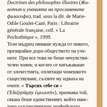
Doctrines des philosophes illustres
(
Жи­
во­тът и уче­ни­ята на прос­ла­ве­ните
фи­ло­софи
), trad. sous la dir. de Marie-
Odile Goulet-Cazé, Paris : Librairie
générale française, coll. « La
Pochothèque », 1999.
Този мъд­рец ня­маше нужда от ни­ко­го,
пре­зи­райки дори об­щес­т­вото на уче­
ни­те. При все това не беше не­чув­с­т­ви­
те­лен чо­век; и ко­гато се на­тъ­жа­ваше
от зло­чес­ти­я­та, оп­ли­тащи чо­веш­кото
съ­щес­т­ву­ва­не, съл­зите му ид­ваха на
очи­те. «
Тър­сих себе си
»
(Ἐδιζησάμην ἐμεωυτόν), приз­нава той,
ся­каш беше един­с­т­ве­ни­ят, който на­ис­
тина осъ­щес­т­вя­ваше дел­фийс­кото