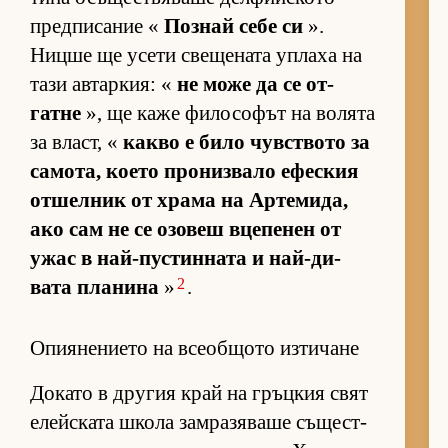
пред­пи­са­ние «
Поз­най себе си
».
Ницше ще усети све­ще­ната уп­лаха на
тази ав­тар­кия: «
не може да се от­
гатне
», ще каже фи­ло­со­фът на во­лята
за власт, «
какво е било чув­с­т­вото за
са­мо­та, ко­ето про­низ­вало ефес­кия
от­шел­ник от храма на Ар­те­ми­да,
ако сам не се озо­веш вце­пе­нен от
ужас в най-пус­тин­ната и най-ди­
2
вата пла­нина
»
.
Опиянението на всеобщото изтичане
До­като в дру­гия край на гръц­кия свят
елейс­ката школа зам­ра­зя­ваше съ­щес­т­