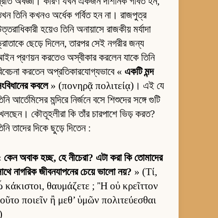
্রতি অবজ্ঞা। কারণ যখন একজন দার্শনিক গর্বিত হন,
খন তিনি কখনও অর্ধেক গর্বিত হন না। রাজপুত্র
ত্তরাধিকারী হয়েও তিনি অনায়াসে রাজকীয় মর্যাদা
্রাতাকে ছেড়ে দিলেন, তারপর সেই নগরীর জন্য
ইন প্রণয়ন করতেও অস্বীকার করলেন যাকে তিনি
িবেচনা করতেন অপ্রতিকারযোগ্যভাবে «
একটি মন্দ
ংবিধানের কবলে
» (πονηρᾷ πολιτείᾳ)। এই যে
িনি আর্তেমিসের মন্দিরে নির্জনে বসে শিশুদের সঙ্গে গুটি
েলছেন। কৌতূহলীরা কি তাঁর চারপাশে ভিড় করত?
িনি তাদের দিকে ছুড়ে দিতেন :
«
কেন অবাক হচ্ছ, হে নীচেরা? এটা করা কি তোমাদের
াথে নাগরিক জীবনযাপনের চেয়ে ভালো নয়?
» (Τί,
ὦ κάκιστοι, θαυμάζετε ; Ἢ οὐ κρεῖττον
τοῦτο ποιεῖν ἢ μεθ’ ὑμῶν πολιτεύεσθαι
)