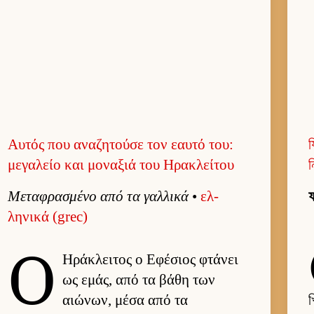
Αυτός που αναζητούσε τον εαυτό του:
য
μεγαλείο και μοναξιά του Ηρακλείτου
ন
Μεταφρασμένο από τα γαλ­λικά
•
ελ­
ফ
ληνικά (grec)
Ο
Ηράκλει­τος ο Εφέσιος φτάνει
ως εμάς, από τα βάθη των
αιώνων, μέσα από τα
খ