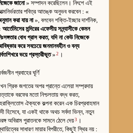
নিজেকে জানো
» সম্পাদন করেছিলেন। নিৎশে এই
ত্মনির্ভরতার পবিত্র আতঙ্ক অনুভব করবেন : «
নুমান করা যায় না
», বলবেন শক্তি-ইচ্ছার দার্শনিক,
«
আর্তেমিসের মন্দিরের এফেসীয় সন্ন্যাসীকে কেমন
িঃসঙ্গতার বোধ গ্রাস করত, যদি না কেউ নিজেকে
বিষ্কার করে সবচেয়ে জনমানবহীন ও বন্য
2
র্বতশিখরে ভয়ে প্রস্তরীভূত
»
।
র্বজনীন প্রবাহের ঘূর্ণি
খন গ্রিক জগতের অপর প্রান্তে এলেয়া সম্প্রদায়
ত্তাকে বরফের মতো নিশ্চলতায় বদ্ধ করত,
েরাক্লিতোস ঐক্যকে কল্পনা করেন এক চিরপ্রবাহমান
দী হিসেবে, যা একই থাকে অথচ সর্বদা ভিন্ন, নতুন
3
রঙ্গ অবিরাম পুরাতনকে সামনে ঠেলে দেয়
।
্থায়িত্বের সাধারণ মায়ার বিপরীতে, কিছুই স্থির নয় :