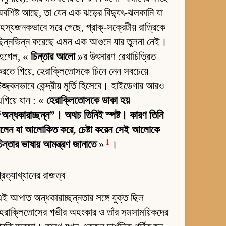
বশিষ্ট আছে, তা যেন এক ঝড়ের বিদ্যুৎ-ঝলকানি যা
হস্যজনকভাবে সরে গেছে, প্রাক্-সক্রেটীয় রাত্রিকে
িন্নভিন্ন করেছে এমন এক আগুনে যার তুলনা নেই।
হেগেল, «
চিন্তার আলো
»র উৎসারণ রেখাচিত্রিত
রতে গিয়ে, হেরাক্লিতোসকে চিনে নেন সবচেয়ে
জ্জ্বলভাবে কেন্দ্রীয় মূর্তি হিসেবে। হাইডেগার আরও
গিয়ে যান : «
হেরাক্লিতোসকে ডাকা হয়
অন্ধকারাচ্ছন্ন”। অথচ তিনিই স্পষ্ট। কারণ তিনি
বলেন যা আলোকিত করে, চেষ্টা করেন সেই আলোকে
1
িন্তার ভাষায় আমন্ত্রণ জানাতে
»
।
্রত্যাখ্যানের রাজত্ব
ই আপাত অন্ধকারাচ্ছন্নতার সঙ্গে যুক্ত ছিল
েরাক্লিতোসের গভীর অহংকার ও তাঁর সমসাময়িকদের