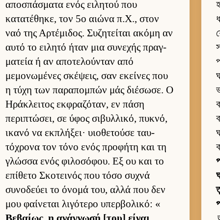
αποσπάσματα ενός ει­λητού που
হ
κατατέθηκε, τον 5ο αιώνα π.Χ., στον
ধ
ναό της Αρ­τέμιδος. Συζητεί­ται ακόμη αν
য
αυτό το ει­λητό ήταν μια συνεχής πραγ­
স
ματεία ή αν αποτελού­νταν από
প
μεμονωμένες σκέψεις, σαν εκεί­νες που
ঘ
η τύχη των παραπομπών μάς διέσωσε. Ο
ভ
Ηράκλει­τος εκ­φραζόταν, εν πάση
ক
περιπτώσει, σε ύφος σιβυλ­λικό, πυκνό,
ব
ικανό να εκ­πλήξει· υιο­θετούσε ταυ­
ঘ
τόχρονα τον τόνο ενός προφήτη και τη
ক
γλώσσα ενός φιλοσόφου. Εξ ου και το
প
επίθετο Σκοτει­νός που τόσο συχνά
ঘ
συνοδεύει το όνομά του, αλλά που δεν
ত
μου φαί­νεται λιγότερο υπερ­βολικό: «
প
Βεβαί­ως, η ανάγνωσή [του] εί­ναι
অ