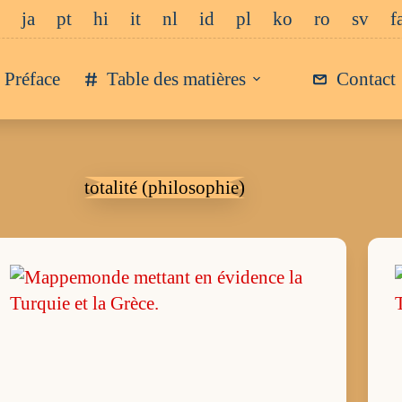
ja
pt
hi
it
nl
id
pl
ko
ro
sv
f
Préface
Table des matières
Contact
totalité (philosophie)