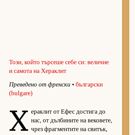
Този, който търсеше себе си: величие
и самота на Хераклит
Пре­ве­дено от френ­ски
•
бъл­гар­ски
(bulgare)
Х
е­рак­лит от Ефес дос­тига до
нас, от дъл­би­ните на ве­ко­ве­те,
чрез фраг­мен­тите на сви­тък,