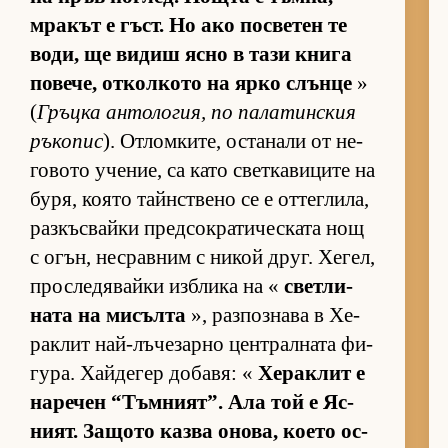
мра­кът е гъст. Но ако пос­ве­тен те
во­ди, ще ви­диш ясно в тази книга
по­ве­че, от­кол­кото на ярко слънце
»
(
Гръцка ан­то­ло­гия, по па­ла­тин­с­кия
ръ­ко­пис
). От­лом­ки­те, ос­та­нали от не­
го­вото уче­ние, са като свет­ка­ви­ците на
бу­ря, ко­ято тайн­с­т­вено се е от­тег­ли­ла,
раз­къс­вайки пред­сок­ра­ти­чес­ката нощ
с огън, нес­рав­ним с ни­кой друг. Хе­гел,
прос­ле­дя­вайки из­б­лика на «
свет­ли­
ната на ми­сълта
», раз­поз­нава в Хе­
рак­лит най-лъ­че­зарно цен­т­рал­ната фи­
гу­ра. Хай­де­гер до­ба­вя: «
Хе­рак­лит е
на­ре­чен “Тъм­ни­ят”. Ала той е Яс­
ни­ят. За­щото казва оно­ва, ко­ето ос­