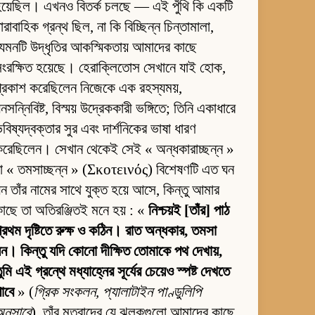
য়েছিল। এখনও বিতর্ক চলছে — এই পুঁথি কি একটি
ারাবাহিক গ্রন্থ ছিল, না কি বিচ্ছিন্ন চিন্তামালা,
েমনটি উদ্ধৃতির আকস্মিকতায় আমাদের কাছে
ংরক্ষিত হয়েছে। হেরাক্লিতোস সেখানে যাই হোক,
্রকাশ করেছিলেন নিজেকে এক রহস্যময়,
নসন্নিবিষ্ট, বিস্ময় উদ্রেককারী ভঙ্গিতে; তিনি একাধারে
বিষ্যদ্বক্তার সুর এবং দার্শনিকের ভাষা ধারণ
রেছিলেন। সেখান থেকেই সেই « অন্ধকারাচ্ছন্ন »
া « তমসাচ্ছন্ন » (Σκοτεινός) বিশেষণটি এত ঘন
ন তাঁর নামের সাথে যুক্ত হয়ে আসে, কিন্তু আমার
াছে তা অতিরঞ্জিতই মনে হয় : «
নিশ্চয়ই [তাঁর] পাঠ
্রথম দৃষ্টিতে রুক্ষ ও কঠিন। রাত অন্ধকার, তমসা
ন। কিন্তু যদি কোনো দীক্ষিত তোমাকে পথ দেখায়,
ুমি এই গ্রন্থে মধ্যাহ্নের সূর্যের চেয়েও স্পষ্ট দেখতে
াবে
» (
গ্রিক সংকলন, প্যালাটাইন পাণ্ডুলিপি
নুসারে
). তাঁর মতবাদের যে ঝলকগুলো আমাদের কাছে