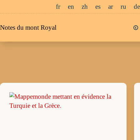
Passer
fr
en
zh
es
ar
ru
de
au
contenu
Notes du mont Royal