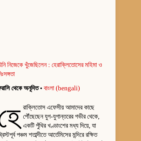
িনি নিজেকে খুঁজেছিলেন : হেরাক্লিতোসের মহিমা ও
িঃসঙ্গতা
রাসি থেকে অনূদিত
•
বাংলা (bengali)
হে
রাক্লিতোস এফেসীয় আমাদের কাছে
পৌঁছেছেন যুগ-যুগান্তরের গভীর থেকে,
একটি পুঁথির খণ্ডাংশের মধ্য দিয়ে, যা
্রিস্টপূর্ব পঞ্চম শতাব্দীতে আর্তেমিসের মন্দিরে রক্ষিত