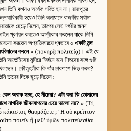
্রতি অবজ্ঞা। কারণ যখন একজন দার্শনিক গর্বিত হন,
খন তিনি কখনও অর্ধেক গর্বিত হন না। রাজপুত্র
ত্তরাধিকারী হয়েও তিনি অনায়াসে রাজকীয় মর্যাদা
্রাতাকে ছেড়ে দিলেন, তারপর সেই নগরীর জন্য
ইন প্রণয়ন করতেও অস্বীকার করলেন যাকে তিনি
িবেচনা করতেন অপ্রতিকারযোগ্যভাবে «
একটি মন্দ
ংবিধানের কবলে
» (πονηρᾷ πολιτείᾳ)। এই যে
িনি আর্তেমিসের মন্দিরে নির্জনে বসে শিশুদের সঙ্গে গুটি
েলছেন। কৌতূহলীরা কি তাঁর চারপাশে ভিড় করত?
িনি তাদের দিকে ছুড়ে দিতেন :
«
কেন অবাক হচ্ছ, হে নীচেরা? এটা করা কি তোমাদের
াথে নাগরিক জীবনযাপনের চেয়ে ভালো নয়?
» (Τί,
ὦ κάκιστοι, θαυμάζετε ; Ἢ οὐ κρεῖττον
τοῦτο ποιεῖν ἢ μεθ’ ὑμῶν πολιτεύεσθαι
)