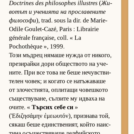
Doctrines des philosophes illustres
(
Жи­
во­тът и уче­ни­ята на прос­ла­ве­ните
фи­ло­софи
), trad. sous la dir. de Marie-
Odile Goulet-Cazé, Paris : Librairie
générale française, coll. « La
Pochothèque », 1999.
Този мъд­рец ня­маше нужда от ни­ко­го,
пре­зи­райки дори об­щес­т­вото на уче­
ни­те. При все това не беше не­чув­с­т­ви­
те­лен чо­век; и ко­гато се на­тъ­жа­ваше
от зло­чес­ти­я­та, оп­ли­тащи чо­веш­кото
съ­щес­т­ву­ва­не, съл­зите му ид­ваха на
очи­те. «
Тър­сих себе си
»
(Ἐδιζησάμην ἐμεωυτόν), приз­нава той,
ся­каш беше един­с­т­ве­ни­ят, който на­ис­
тина осъ­щес­т­вя­ваше дел­фийс­кото