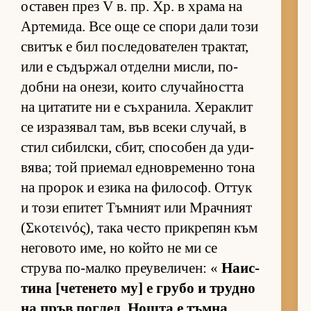
ос­та­вен през V в. пр. Хр. в храма на
Ар­те­ми­да. Все още се спори дали този
сви­тък е бил пос­ле­до­ва­те­лен трак­тат,
или е съ­дър­жал от­делни мис­ли, по­
добни на оне­зи, ко­ито слу­чай­ността
на ци­та­тите ни е съх­ра­ни­ла. Хе­рак­лит
се из­ра­зя­вал там, във всеки слу­чай, в
стил си­бил­с­ки, сбит, спо­со­бен да уди­
вя­ва; той при­е­мал ед­нов­ре­менно тона
на про­рок и езика на фи­ло­соф. От­тук
и този епи­тет Тъм­ният или Мрач­ният
(Σκοτεινός), така често прик­ре­пян към
не­го­вото име, но който не ми се
струва по-малко пре­у­ве­ли­чен: «
На­ис­
тина [че­те­нето му] е грубо и трудно
на пръв пог­лед. Нощта е тъм­на,