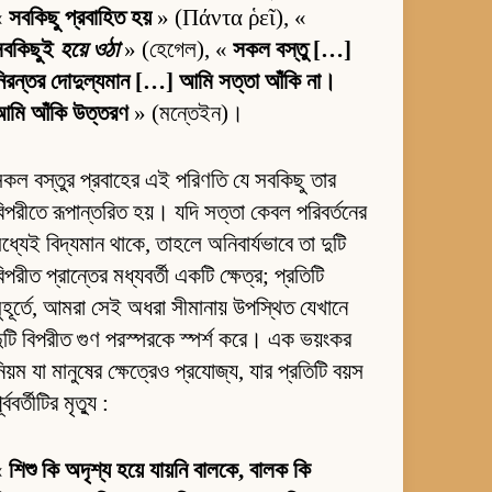
«
সবকিছু প্রবাহিত হয়
» (Πάντα ῥεῖ), «
সবকিছুই
হয়ে ওঠা
» (হেগেল), «
সকল বস্তু […]
িরন্তর দোদুল্যমান […] আমি সত্তা আঁকি না।
আমি আঁকি উত্তরণ
» (মন্তেইন)।
কল বস্তুর প্রবাহের এই পরিণতি যে সবকিছু তার
িপরীতে রূপান্তরিত হয়। যদি সত্তা কেবল পরিবর্তনের
ধ্যেই বিদ্যমান থাকে, তাহলে অনিবার্যভাবে তা দুটি
িপরীত প্রান্তের মধ্যবর্তী একটি ক্ষেত্র; প্রতিটি
ুহূর্তে, আমরা সেই অধরা সীমানায় উপস্থিত যেখানে
ুটি বিপরীত গুণ পরস্পরকে স্পর্শ করে। এক ভয়ংকর
িয়ম যা মানুষের ক্ষেত্রেও প্রযোজ্য, যার প্রতিটি বয়স
ূর্ববর্তীটির মৃত্যু :
«
শিশু কি অদৃশ্য হয়ে যায়নি বালকে, বালক কি