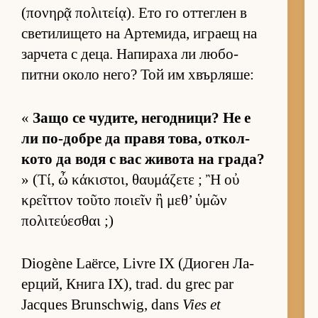
(πονηρᾷ πολιτείᾳ). Ето го от­тег­лен в
све­ти­ли­щето на Ар­те­ми­да, иг­раещ на
зар­чета с де­ца. На­пи­раха ли лю­бо­
питни около не­го? Той им хвър­ля­ше:
«
Защо се чу­ди­те, не­год­ни­ци? Не е
ли по-добре да правя то­ва, от­кол­
кото да водя с вас жи­вота на гра­да?
» (Τί, ὦ κάκιστοι, θαυμάζετε ; Ἢ οὐ
κρεῖττον τοῦτο ποιεῖν ἢ μεθ’ ὑμῶν
πολιτεύεσθαι ;)
Diogène Laërce, Livre IX (Ди­о­ген Ла­
ер­ций, Книга IX), trad. du grec par
Jacques Brunschwig, dans
Vies et