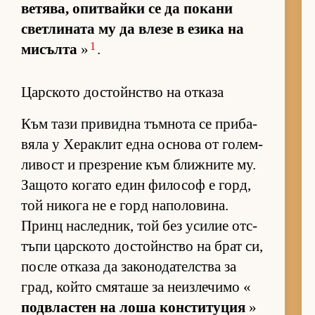
ве­тя­ва, опит­вайки се да по­кани
свет­ли­ната му да влезе в езика на
1
ми­сълта
»
.
Царското достойнство на отказа
Към тази при­видна тъм­нота се при­ба­
вяла у Хе­рак­лит една ос­нова от го­лем­
ли­вост и през­ре­ние към ближ­ните му.
За­щото ко­гато един фи­ло­соф е горд,
той ни­кога не е горд на­по­ло­ви­на.
Принц нас­лед­ник, той без уси­лие от­с­
тъпи цар­с­кото дос­тойн­с­тво на брат си,
после от­каза да за­ко­но­да­тел­с­тва за
град, който смя­таше за не­из­ле­чимо «
под­в­лас­тен на лоша кон­с­ти­ту­ция
»