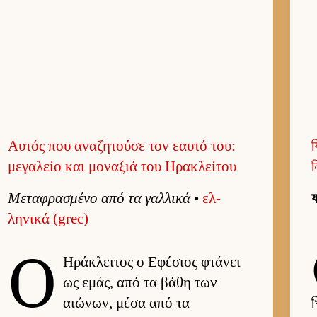
Αυτός που αναζητούσε τον εαυτό του:
য
μεγαλείο και μοναξιά του Ηρακλείτου
ন
Μεταφρασμένο από τα γαλ­λικά
•
ελ­
ফ
ληνικά (grec)
Ο
Ηράκλει­τος ο Εφέσιος φτάνει
ως εμάς, από τα βάθη των
αιώνων, μέσα από τα
খ