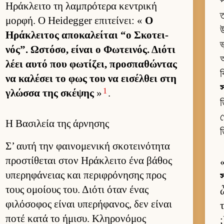
প
Ηράκλειτο τη λαμπρότερα κεντρική
ত
μορ­φή. Ο Heidegger επιτεί­νει: «
Ο
উ
Ηράκλει­τος αποκαλεί­ται “ο Σκοτει­
ভ
νός”. Ωστόσο, εί­ναι ο Φωτει­νός. Διότι
আ
λέει αυτό που φωτίζει, προσπαθώντας
ব
να καλέσει το φως του να ει­σέλ­θει στη
স
1
γλώσσα της σκέψης
»
.
ত
খ
Η Βασιλεία της άρνησης
ত
Σ’ αυτή την φαι­νομενική σκοτει­νότητα
προστίθεται στον Ηράκλειτο ένα βάθος
υπερηφάνειας και περιφρόνησης προς
স
τους ομοί­ους του. Διότι όταν ένας
φιλόσοφος εί­ναι υπερήφανος, δεν εί­ναι
ποτέ κατά το ήμισυ. Κληρονόμος
;