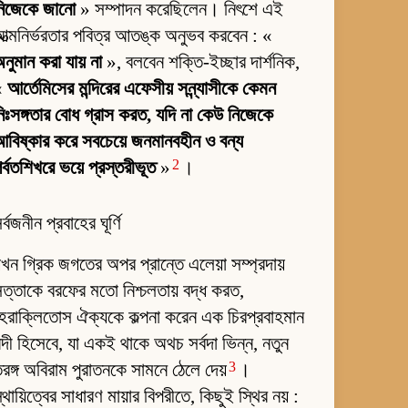
নিজেকে জানো
» সম্পাদন করেছিলেন। নিৎশে এই
ত্মনির্ভরতার পবিত্র আতঙ্ক অনুভব করবেন : «
নুমান করা যায় না
», বলবেন শক্তি-ইচ্ছার দার্শনিক,
«
আর্তেমিসের মন্দিরের এফেসীয় সন্ন্যাসীকে কেমন
িঃসঙ্গতার বোধ গ্রাস করত, যদি না কেউ নিজেকে
বিষ্কার করে সবচেয়ে জনমানবহীন ও বন্য
2
র্বতশিখরে ভয়ে প্রস্তরীভূত
»
।
র্বজনীন প্রবাহের ঘূর্ণি
খন গ্রিক জগতের অপর প্রান্তে এলেয়া সম্প্রদায়
ত্তাকে বরফের মতো নিশ্চলতায় বদ্ধ করত,
েরাক্লিতোস ঐক্যকে কল্পনা করেন এক চিরপ্রবাহমান
দী হিসেবে, যা একই থাকে অথচ সর্বদা ভিন্ন, নতুন
3
রঙ্গ অবিরাম পুরাতনকে সামনে ঠেলে দেয়
।
্থায়িত্বের সাধারণ মায়ার বিপরীতে, কিছুই স্থির নয় :