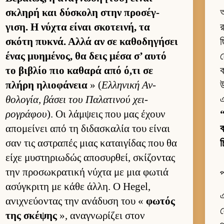
σκληρή και δύσκολη στην προσέγ­
অ
γιση. Η νύχτα εί­ναι σκοτει­νή, τα
র
σκότη πυκνά. Αλλά αν σε καθοδηγήσει
ছ
ένας μυημένος, θα δεις μέσα σ’ αυτό
το βιβλίο πιο καθαρά από ό,τι σε
ক
πλήρη ηλιο­φάνεια
» (
Ελ­ληνική Αν­
উ
θολογία, βάσει του Παλατινού χει­
এ
ρογράφου
). Οι λάμ­ψεις που μας έχουν
“
απομεί­νει από τη διδασκαλία του εί­ναι
σαν τις αστραπές μιας καται­γίδας που θα
চ
είχε μυστηριω­δώς αποσυρ­θεί, σκίζοντας
την προσωκρατική νύχτα με μια φωτιά
প
ασύγκριτη με κάθε άλ­λη. Ο Hegel,
এ
ανιχνεύ­οντας την ανάδυση του «
φωτός
হ
της σκέψης
», αναγνωρίζει στον