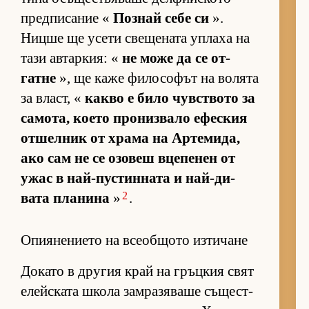
пред­пи­са­ние «
Поз­най себе си
».
Ницше ще усети све­ще­ната уп­лаха на
тази ав­тар­кия: «
не може да се от­
гатне
», ще каже фи­ло­со­фът на во­лята
за власт, «
какво е било чув­с­т­вото за
са­мо­та, ко­ето про­низ­вало ефес­кия
от­шел­ник от храма на Ар­те­ми­да,
ако сам не се озо­веш вце­пе­нен от
ужас в най-пус­тин­ната и най-ди­
2
вата пла­нина
»
.
Опиянението на всеобщото изтичане
До­като в дру­гия край на гръц­кия свят
елейс­ката школа зам­ра­зя­ваше съ­щес­т­