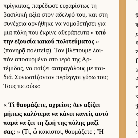
πρίγκιπας, παρέδωσε ευ­χαρίστως τη
βασιλική αξία στον αδελφό του, και στη
দ
συνέχεια αρ­νήθηκε να νομοθετήσει για
ব
μια πόλη που έκρινε αθεράπευτα «
υπό
την εξου­σία κακού πολιτεύ­ματος
»
(πονηρᾷ πολιτεί­ᾳ). Τον βλέπουμε λοι­
স
πόν αποσυρ­μένο στο ιερό της Αρ­
τέμιδος, να παί­ζει αστραγάλους με παι­
διά. Συνωστίζονταν περίερ­γοι γύρω του;
এ
Τους πετού­σε:
প
অ
«
Τί θαυ­μάζετε, αχρεί­οι; Δεν αξίζει
ব
μήπως καλύτερα να κάνει κανείς αυτό
παρά να ζει τη ζωή της πόλης μαζί
σας;
» (Τί, ὦ κάκιστοι, θαυ­μάζετε ; Ἢ
য