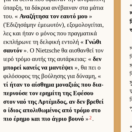
ύπαρ­ξη, τα δάκρυα ανέβαι­ναν στα μάτια
του. «
Αναζήτησα τον εαυτό μου
»
ন
(Ἐδιζησάμην ἐμεωυτόν), εξομολογεί­ται,
λες και ήταν ο μόνος που πραγ­ματικά
εκ­πλήρωνε τη δελ­φική εντολή «
Γνώθι
স
σαυ­τόν
». Ο Nietzsche θα αι­σθαν­θεί τον
ব
ιερό τρόμο αυ­τής της αυ­τάρ­κειας: «
δεν
ম
μπορεί κανείς να μαντέψει
», θα πει ο
ব
φιλόσοφος της βού­λησης για δύναμη, «
ম
τί ήταν το αί­σθημα μοναξιάς που δια­
দ
περ­νούσε τον ερημίτη της Εφέσου
ন
στον ναό της Αρ­τέμιδος, αν δεν βρεθεί
প
ο ίδιος απολιθωμένος από τρόμο στο
2
πιο έρημο και πιο άγριο βουνό
»
.