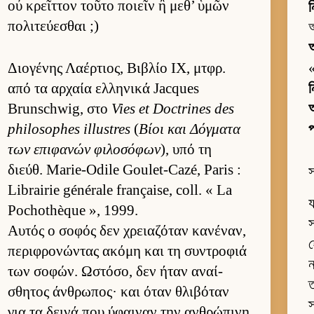
οὐ κρεῖτ­τον τοῦτο ποιεῖν ἢ μεθ’ ὑμῶν
πολιτεύ­εσθαι ;)
আ
অ
Διο­γένης Λαέρ­τιος, Βιβλίο IX, μτ­φρ.
από τα αρ­χαία ελ­ληνικά Jacques
ন
Brunschwig, στο
Vies et Doctrines des
আ
philosophes illustres
(
Βίοι και Δόγ­ματα
প
των επιφανών φιλοσόφων
), υπό τη
διεύθ. Marie-Odile Goulet-Cazé, Paris :
স
Librairie générale française, coll. « La
য
Pochothèque », 1999.
স
Αυ­τός ο σοφός δεν χρεια­ζόταν κανέναν,
হ
περιφρονώντας ακόμη και τη συντροφιά
ন
των σοφών. Ωστόσο, δεν ήταν αναί­
ত
σθητος άν­θρωπος· και όταν θλιβόταν
স
για τα δεινά που ύφαι­ναν την αν­θρώπινη