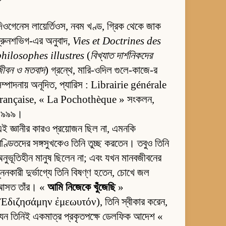
িওগেনেস লায়ের্তিওস, নবম খণ্ড, গ্রিক থেকে জাক
্রুনশভিগ-এর অনুবাদ,
Vies et Doctrines des
philosophes illustres
(
বিখ্যাত দার্শনিকদের
জীবন ও মতবাদ
) গ্রন্থে, মারি-ওদিল গুলে-কাজে-র
ম্পাদনায় অনূদিত, প্যারিস : Librairie générale
française, « La Pochothèque » সংকলন,
১৯৯৯।
ই জ্ঞানীর কারও প্রয়োজন ছিল না, এমনকি
ণ্ডিতদের সঙ্গসুখকেও তিনি তুচ্ছ করতেন। তবুও তিনি
নুভূতিহীন মানুষ ছিলেন না; এবং যখন মানবজীবনের
ুননকারী দুর্ভাগ্যে তিনি বিষণ্ণ হতেন, চোখে জল
আসত তাঁর। «
আমি নিজেকে খুঁজেছি
»
(Ἐδιζησάμην ἐμεωυτόν), তিনি স্বীকার করেন,
েন তিনিই একমাত্র প্রকৃতপক্ষে ডেলফিক আদেশ «