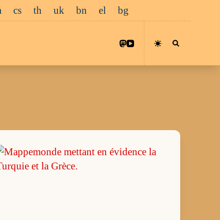
a
cs
th
uk
bn
el
bg