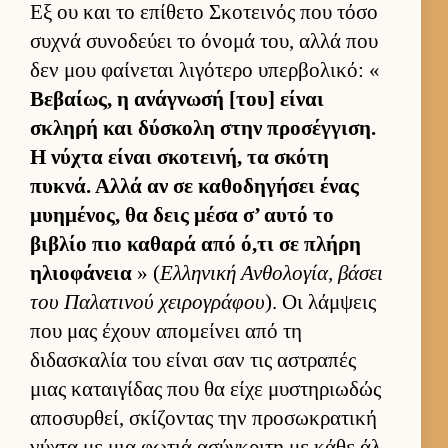
Εξ ου και το επίθετο Σκοτει­νός που τόσο
συχνά συνοδεύει το όνομά του, αλλά που
δεν μου φαί­νεται λιγότερο υπερ­βολικό: «
Βεβαί­ως, η ανάγνωσή [του] εί­ναι
σκληρή και δύσκολη στην προσέγ­γιση.
Η νύχτα εί­ναι σκοτει­νή, τα σκότη
πυκνά. Αλλά αν σε καθοδηγήσει ένας
μυημένος, θα δεις μέσα σ’ αυτό το
βιβλίο πιο καθαρά από ό,τι σε πλήρη
ηλιο­φάνεια
» (
Ελ­ληνική Αν­θολογία, βάσει
του Παλατινού χει­ρογράφου
). Οι λάμ­ψεις
που μας έχουν απομεί­νει από τη
διδασκαλία του εί­ναι σαν τις αστραπές
μιας καται­γίδας που θα είχε μυστηριω­δώς
αποσυρ­θεί, σκίζοντας την προσωκρατική
νύχτα με μια φωτιά ασύγκριτη με κάθε άλ­