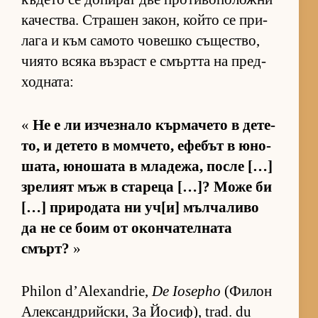
ка­чес­т­ва. Стра­шен за­кон, който се при­
лага и към са­мото чо­вешко съ­щес­т­во,
чи­ято всяка въз­раст е смъртта на пред­
ход­на­та:
«
Не е ли из­чез­нало кър­ма­чето в де­те­
то, и де­тето в мом­че­то, ефе­бът в юно­
ша­та, юно­шата в мла­де­жа, после […]
зре­лият мъж в ста­реца […]? Може би
[…] при­ро­дата ни уч­[и] мъл­ча­ливо
да не се боим от окон­ча­тел­ната
смърт?
»
Philon d’Alexandrie,
De Iosepho
(Фи­лон
Алек­сан­д­рийс­ки, За Йо­сиф), trad. du