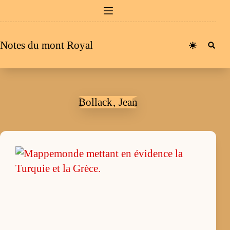
Passer
au
contenu
Notes du mont Royal
Bollack‚ Jean