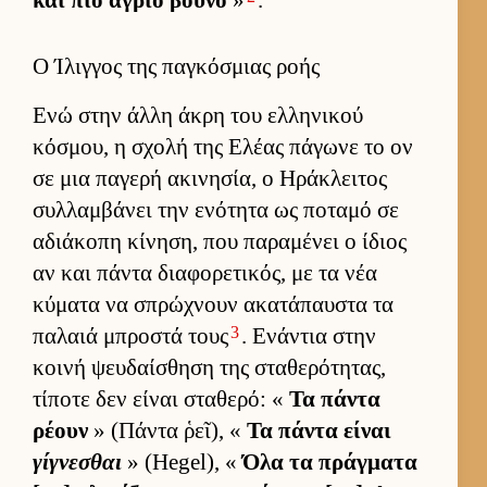
και πιο άγριο βουνό
»
.
Ο Ίλιγγος της παγκόσμιας ροής
Ενώ στην άλλη άκρη του ελ­ληνικού
κόσμου, η σχολή της Ελέας πάγωνε το ον
σε μια παγερή ακινησία, ο Ηράκλει­τος
συλ­λαμ­βάνει την ενότητα ως ποταμό σε
αδιάκοπη κίνηση, που παραμένει ο ίδιος
αν και πάντα δια­φορετικός, με τα νέα
κύματα να σπρώχνουν ακατάπαυ­στα τα
3
παλαιά μπροστά τους
. Ενάντια στην
κοινή ψευ­δαί­σθηση της σταθερότητας,
τίποτε δεν εί­ναι σταθερό: «
Τα πάντα
ρέουν
» (Πάντα ῥεῖ), «
Τα πάντα εί­ναι
γίγνεσθαι
» (Hegel), «
Όλα τα πράγ­ματα