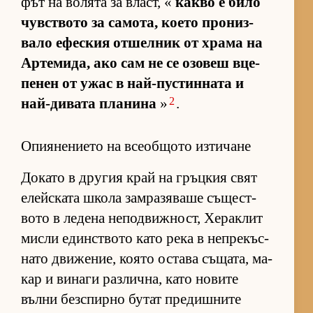
фът на во­лята за власт, «
какво е било
чув­с­т­вото за са­мо­та, ко­ето про­низ­
вало ефес­кия от­шел­ник от храма на
Ар­те­ми­да, ако сам не се озо­веш вце­
пе­нен от ужас в най-пус­тин­ната и
2
най-ди­вата пла­нина
»
.
Опиянението на всеобщото изтичане
До­като в дру­гия край на гръц­кия свят
елейс­ката школа зам­ра­зя­ваше съ­щес­т­
вото в ле­дена не­под­виж­ност, Хе­рак­лит
мисли един­с­т­вото като река в неп­ре­къс­
нато дви­же­ние, ко­ято ос­тава съ­ща­та, ма­
кар и ви­наги раз­лич­на, като но­вите
вълни без­спирно бу­тат пре­диш­ните