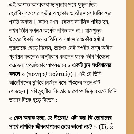
এই আপাত অন্ধকারাচ্ছন্নতার সঙ্গে যুক্ত ছিল
হেরাক্লিতোসের গভীর অহংকার ও তাঁর সমসাময়িকদের
প্রতি অবজ্ঞা। কারণ যখন একজন দার্শনিক গর্বিত হন,
তখন তিনি কখনও অর্ধেক গর্বিত হন না। রাজপুত্র
উত্তরাধিকারী হয়েও তিনি অনায়াসে রাজকীয় মর্যাদা
ভ্রাতাকে ছেড়ে দিলেন, তারপর সেই নগরীর জন্য আইন
প্রণয়ন করতেও অস্বীকার করলেন যাকে তিনি বিবেচনা
করতেন অপ্রতিকারযোগ্যভাবে «
একটি মন্দ সংবিধানের
কবলে
» (πονηρᾷ πολιτείᾳ)। এই যে তিনি
আর্তেমিসের মন্দিরে নির্জনে বসে শিশুদের সঙ্গে গুটি
খেলছেন। কৌতূহলীরা কি তাঁর চারপাশে ভিড় করত? তিনি
তাদের দিকে ছুড়ে দিতেন :
«
কেন অবাক হচ্ছ, হে নীচেরা? এটা করা কি তোমাদের
সাথে নাগরিক জীবনযাপনের চেয়ে ভালো নয়?
» (Τί, ὦ