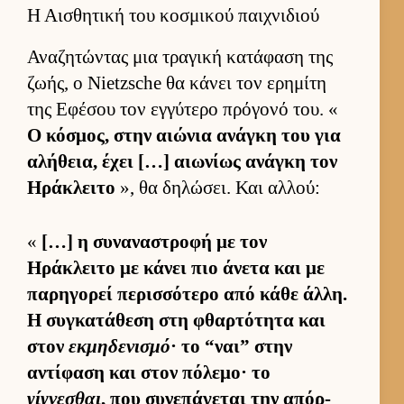
Η Αισθητική του κοσμικού παιχνιδιού
Αναζητώντας μια τραγική κατάφαση της
ζωής, ο Nietzsche θα κάνει τον ερημίτη
της Εφέσου τον εγ­γύτερο πρόγονό του. «
Ο κόσμος, στην αιώνια ανάγκη του για
αλήθεια, έχει […] αιω­νίως ανάγκη τον
Ηράκλειτο
», θα δηλώσει. Και αλ­λού:
«
[…] η συναναστροφή με τον
Ηράκλειτο με κάνει πιο άνετα και με
παρηγορεί περισ­σότερο από κάθε άλ­λη.
Η συγκατάθεση στη φθαρ­τότητα και
στον
εκμηδενισμό
· το “ναι” στην
αντίφαση και στον πόλεμο· το
γίγνεσθαι
, που συνεπάγεται την απόρ­