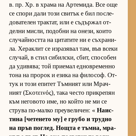
в. пр. Хр. в храма на Ар­те­ми­да. Все още
се спори дали този сви­тък е бил пос­ле­
до­ва­те­лен трак­тат, или е съ­дър­жал от­
делни мис­ли, по­добни на оне­зи, ко­ито
слу­чай­ността на ци­та­тите ни е съх­ра­ни­
ла. Хе­рак­лит се из­ра­зя­вал там, във всеки
слу­чай, в стил си­бил­с­ки, сбит, спо­со­бен
да уди­вя­ва; той при­е­мал ед­нов­ре­менно
тона на про­рок и езика на фи­ло­соф. От­
тук и този епи­тет Тъм­ният или Мрач­
ният (Σκοτεινός), така често прик­ре­пян
към не­го­вото име, но който не ми се
струва по-малко пре­у­ве­ли­чен: «
На­ис­
тина [че­те­нето му] е грубо и трудно
на пръв пог­лед. Нощта е тъм­на, мра­