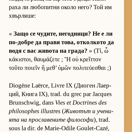
раха ли лю­бо­питни около не­го? Той им
хвър­ля­ше:
«
Защо се чу­ди­те, не­год­ни­ци? Не е ли
по-добре да правя то­ва, от­кол­кото да
водя с вас жи­вота на гра­да?
» (Τί, ὦ
κάκιστοι, θαυμάζετε ; Ἢ οὐ κρεῖττον
τοῦτο ποιεῖν ἢ μεθ’ ὑμῶν πολιτεύεσθαι ;)
Diogène Laërce, Livre IX (Ди­о­ген Ла­ер­
ций, Книга IX), trad. du grec par Jacques
Brunschwig, dans
Vies et Doctrines des
philosophes illustres
(
Жи­во­тът и уче­ни­
ята на прос­ла­ве­ните фи­ло­софи
), trad.
sous la dir. de Marie-Odile Goulet-Cazé,