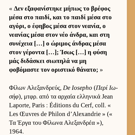
«
Δεν εξαφανίστηκε μήπως το βρέφος
μέσα στο παι­δί, και το παιδί μέσα στο
αγόρι, ο έφηβος μέσα στον νεανία, ο
νεανίας μέσα στον νέο άν­δρα, και στη
συνέχεια […] ο ώριμος άν­δρας μέσα
στον γέροντα […]; Ίσως […] η φύση
μάς διδάσκει σιω­πηλά να μη
φοβόμαστε τον οριστικό θάνατο;
»
Φίλων Αλεξαν­δρεύς,
De Iosepho
(
Περί Ιω­
σήφ
), μτ­φρ. από τα αρ­χαία ελ­ληνικά Jean
Laporte, Paris : Éditions du Cerf, coll. «
Les Œuvres de Philon d’Alexandrie » («
Τα Έργα του Φίλωνα Αλεξαν­δρέα »),
1964.