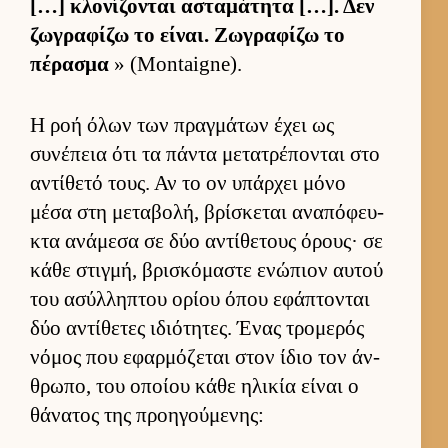
[…] κλονίζονται ασταμάτητα […]. Δεν
ζωγραφίζω το εί­ναι. Ζωγραφίζω το
πέρασμα
» (Montaigne).
Η ροή όλων των πραγ­μάτων έχει ως
συνέπεια ότι τα πάντα μετατρέπονται στο
αντίθετό τους. Αν το ον υπάρ­χει μόνο
μέσα στη μεταβολή, βρίσκεται αναπόφευ­
κτα ανάμεσα σε δύο αντίθετους όρους· σε
κάθε στιγ­μή, βρισκόμαστε ενώπιον αυ­τού
του ασύλ­ληπτου ορίου όπου εφάπτονται
δύο αντίθετες ιδιότητες. Ένας τρομερός
νόμος που εφαρ­μόζεται στον ίδιο τον άν­
θρωπο, του οποίου κάθε ηλικία εί­ναι ο
θάνατος της προη­γού­μενης: