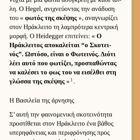
λη. Ο Hegel, ανιχνεύ­οντας την ανάδυση
του «
φωτός της σκέψης
», αναγνωρίζει
στον Ηράκλειτο τη λαμπρότερα κεντρική
μορ­φή. Ο Heidegger επιτεί­νει: «
Ο
Ηράκλει­τος αποκαλεί­ται “ο Σκοτει­
νός”. Ωστόσο, εί­ναι ο Φωτει­νός. Διότι
λέει αυτό που φωτίζει, προσπαθώντας
να καλέσει το φως του να ει­σέλ­θει στη
1
γλώσσα της σκέψης
»
.
Η Βασιλεία της άρνησης
Σ’ αυτή την φαι­νομενική σκοτει­νότητα
προστίθεται στον Ηράκλειτο ένα βάθος
υπερηφάνειας και περιφρόνησης προς