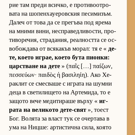
рие там преди всич­ко, е про­ти­во­от­ро­
вата на шо­пен­ха­уе­ров­с­кия пе­си­ми­зъм.
Да­леч от това да се пре­гъва под ярема
на мними ви­ни, нес­п­ра­вед­ли­вос­ти, про­
ти­во­ре­чия, стра­да­ния, ре­ал­ността се ос­
во­бож­дава от вся­ка­къв мо­рал: тя е «
де­
те, ко­ето иг­рае, ко­ето бута пи­он­ки:
цар­с­т­ване на дете
» (παῖς […] παίζων,
πεσσεύων· παιδὸς ἡ βασιληίη). Ако Хе­
рак­лит се смес­ваше с иг­рата на шумни
деца в све­ти­ли­щето на Ар­те­ми­да, то е
за­щото вече ме­ди­ти­раше върху «
иг­
рата на ве­ли­кото де­те-свят
», то­ест
Бог. Во­лята за власт тук се очер­тава в
ума на Ниц­ше: ар­тис­тична си­ла, ко­ято