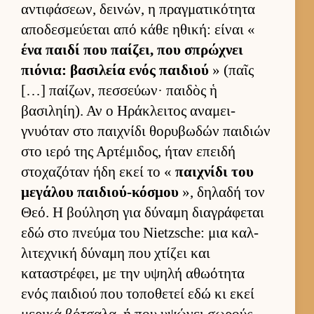
αντιφάσεων, δει­νών, η πραγ­ματικότητα
αποδεσμεύ­εται από κάθε ηθική: εί­ναι «
ένα παιδί που παί­ζει, που σπρώχνει
πιόνια: βασιλεία ενός παι­διού
» (παῖς
[…] παί­ζων, πεσ­σεύ­ων· παι­δὸς ἡ
βασιληίη). Αν ο Ηράκλει­τος αναμει­
γνυόταν στο παι­χνίδι θορυβωδών παι­διών
στο ιερό της Αρ­τέμιδος, ήταν επειδή
στοχαζόταν ήδη εκεί το «
παι­χνίδι του
μεγάλου παι­διού-κόσμου
», δηλαδή τον
Θεό. Η βού­ληση για δύναμη δια­γράφεται
εδώ στο πνεύμα του Nietzsche: μια καλ­
λιτεχνική δύναμη που χτίζει και
καταστρέφει, με την υψηλή αθωότητα
ενός παι­διού που τοποθετεί εδώ κι εκεί
μερικά βότσαλα, ή που υψώνει σωρούς