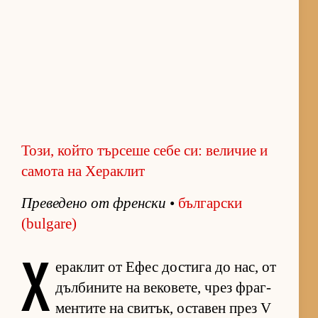
Този, който търсеше себе си: величие и
самота на Хераклит
Пре­ве­дено от френ­ски
•
бъл­гар­ски
(bulgare)
Х
е­рак­лит от Ефес дос­тига до нас, от
дъл­би­ните на ве­ко­ве­те, чрез фраг­
мен­тите на сви­тък, ос­та­вен през V