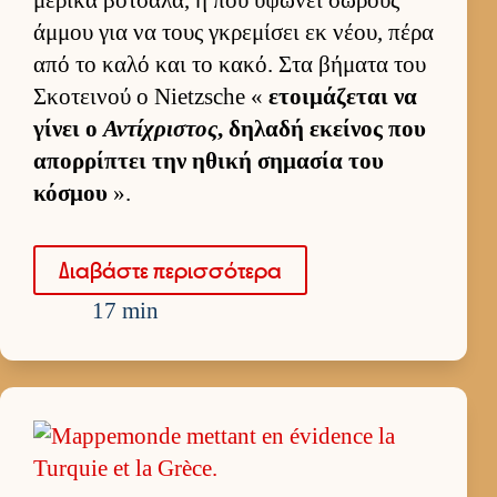
άμ­μου για να τους γκρεμίσει εκ νέου, πέρα
από το καλό και το κακό. Στα βήματα του
Σκοτει­νού ο Nietzsche «
ετοι­μάζεται να
γίνει ο
Αντίχριστος
, δηλαδή εκεί­νος που
απορ­ρίπτει την ηθική σημασία του
κόσμου
».
Δια­βάστε περισ­σότερα
17 min