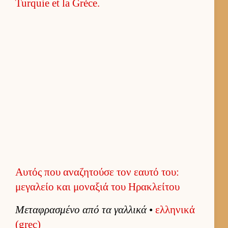
Αυτός που αναζητούσε τον εαυτό του:
μεγαλείο και μοναξιά του Ηρακλείτου
Μεταφρασμένο από τα γαλ­λικά
•
ελ­ληνικά
(grec)