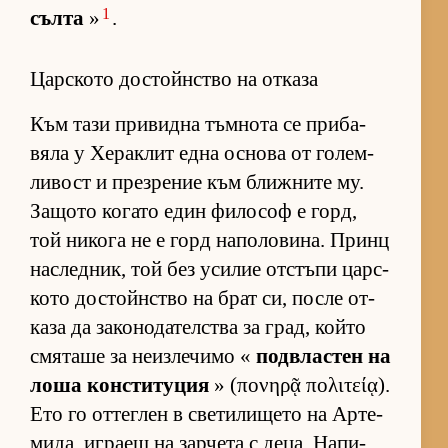
1
сълта
»
.
Царското достойнство на отказа
Към тази при­видна тъм­нота се при­ба­
вяла у Хе­рак­лит една ос­нова от го­лем­
ли­вост и през­ре­ние към ближ­ните му.
За­щото ко­гато един фи­ло­соф е горд,
той ни­кога не е горд на­по­ло­ви­на. Принц
нас­лед­ник, той без уси­лие от­с­тъпи цар­с­
кото дос­тойн­с­тво на брат си, после от­
каза да за­ко­но­да­тел­с­тва за град, който
смя­таше за не­из­ле­чимо «
под­в­лас­тен на
лоша кон­с­ти­ту­ция
» (πονηρᾷ πολιτείᾳ).
Ето го от­тег­лен в све­ти­ли­щето на Ар­те­
ми­да, иг­раещ на зар­чета с де­ца. На­пи­