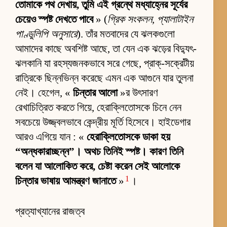
তোমাকে পথ দেখায়, তুমি এই গ্রন্থে মধ্যাহ্নের সূর্যের
চেয়েও স্পষ্ট দেখতে পাবে
» (
গ্রিক সংকলন, প্যালাটাইন
পাণ্ডুলিপি অনুসারে
). তাঁর মতবাদের যে ঝলকগুলো
আমাদের কাছে অবশিষ্ট আছে, তা যেন এক ঝড়ের বিদ্যুৎ-
ঝলকানি যা রহস্যজনকভাবে সরে গেছে, প্রাক্-সক্রেটীয়
রাত্রিকে ছিন্নভিন্ন করেছে এমন এক আগুনে যার তুলনা
নেই। হেগেল, «
চিন্তার আলো
»র উৎসারণ
রেখাচিত্রিত করতে গিয়ে, হেরাক্লিতোসকে চিনে নেন
সবচেয়ে উজ্জ্বলভাবে কেন্দ্রীয় মূর্তি হিসেবে। হাইডেগার
আরও এগিয়ে যান : «
হেরাক্লিতোসকে ডাকা হয়
“অন্ধকারাচ্ছন্ন”। অথচ তিনিই স্পষ্ট। কারণ তিনি
বলেন যা আলোকিত করে, চেষ্টা করেন সেই আলোকে
1
চিন্তার ভাষায় আমন্ত্রণ জানাতে
»
।
প্রত্যাখ্যানের রাজত্ব