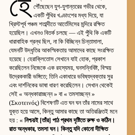
হে
পৌঁছেছেন যুগ-যুগান্তরের গভীর থেকে,
একটি পুঁথির খণ্ডাংশের মধ্য দিয়ে, যা
খ্রিস্টপূর্ব পঞ্চম শতাব্দীতে আর্তেমিসের মন্দিরে রক্ষিত
হয়েছিল। এখনও বিতর্ক চলছে — এই পুঁথি কি একটি
ধারাবাহিক গ্রন্থ ছিল, না কি বিচ্ছিন্ন চিন্তামালা,
যেমনটি উদ্ধৃতির আকস্মিকতায় আমাদের কাছে সংরক্ষিত
হয়েছে। হেরাক্লিতোস সেখানে যাই হোক, প্রকাশ
করেছিলেন নিজেকে এক রহস্যময়, ঘনসন্নিবিষ্ট, বিস্ময়
উদ্রেককারী ভঙ্গিতে; তিনি একাধারে ভবিষ্যদ্বক্তার সুর
এবং দার্শনিকের ভাষা ধারণ করেছিলেন। সেখান থেকেই
সেই « অন্ধকারাচ্ছন্ন » বা « তমসাচ্ছন্ন »
(Σκοτεινός) বিশেষণটি এত ঘন ঘন তাঁর নামের সাথে
যুক্ত হয়ে আসে, কিন্তু আমার কাছে তা অতিরঞ্জিতই মনে
হয় : «
নিশ্চয়ই [তাঁর] পাঠ প্রথম দৃষ্টিতে রুক্ষ ও কঠিন।
রাত অন্ধকার, তমসা ঘন। কিন্তু যদি কোনো দীক্ষিত