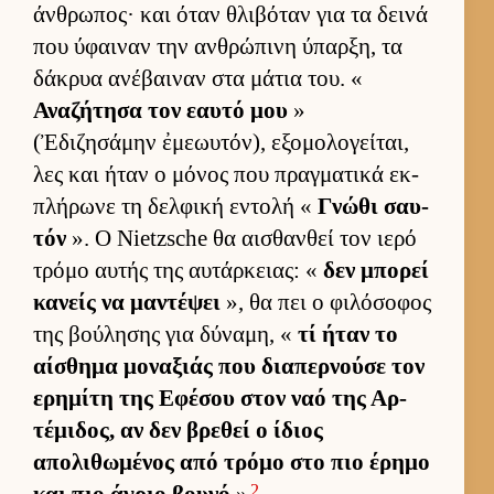
άν­θρωπος· και όταν θλιβόταν για τα δεινά
που ύφαι­ναν την αν­θρώπινη ύπαρ­ξη, τα
δάκρυα ανέβαι­ναν στα μάτια του. «
Αναζήτησα τον εαυτό μου
»
(Ἐδιζησάμην ἐμεωυτόν), εξομολογεί­ται,
λες και ήταν ο μόνος που πραγ­ματικά εκ­
πλήρωνε τη δελ­φική εντολή «
Γνώθι σαυ­
τόν
». Ο Nietzsche θα αι­σθαν­θεί τον ιερό
τρόμο αυ­τής της αυ­τάρ­κειας: «
δεν μπορεί
κανείς να μαντέψει
», θα πει ο φιλόσοφος
της βού­λησης για δύναμη, «
τί ήταν το
αί­σθημα μοναξιάς που δια­περ­νούσε τον
ερημίτη της Εφέσου στον ναό της Αρ­
τέμιδος, αν δεν βρεθεί ο ίδιος
απολιθωμένος από τρόμο στο πιο έρημο
2