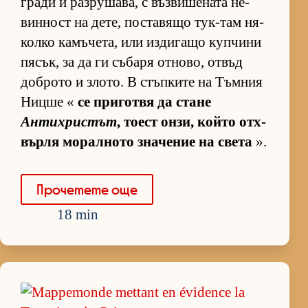
гради и раз­ру­ша­ва, с въз­ви­ше­ната не­
вин­ност на де­те, пос­та­вящо тук-там ня­
колко ка­мъ­че­та, или из­ди­гащо куп­чини
пя­сък, за да ги съ­баря от­но­во, от­въд
доб­рото и зло­то. В стъп­ките на Тъм­ния
Ницше «
се при­готвя да стане
Антихристът
, то­ест он­зи, който от­х­
върля мо­рал­ното зна­че­ние на света
».
Про­че­тете още
18 min