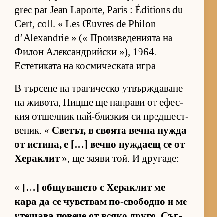
grec par Jean Laporte, Paris : Éditions du
Cerf, coll. « Les Œuvres de Philon
d’Alexandrie » (« Про­из­ве­де­ни­ята на
Фи­лон Алек­сан­д­рийски »), 1964.
Естетиката на космическата игра
В тър­сене на тра­ги­ческо ут­вър­ж­да­ване
на жи­во­та, Ницше ще нап­рави от ефес­
кия от­шел­ник най-близ­кия си пред­шес­т­
ве­ник. «
Све­тът, в сво­ята вечна нужда
от ис­ти­на, е […] вечно нуж­даещ се от
Хе­рак­лит
», ще за­яви той. И дру­га­де:
«
[…] об­щу­ва­нето с Хе­рак­лит ме
кара да се чув­с­т­вам по-сво­бодно и ме
уте­шава по­вече от всяко дру­го. Съг­