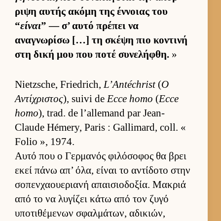
ριψη αυ­τής ακόμη της έν­νοιας του
“
είναι
” — σ’ αυτό πρέπει να
αναγνωρίσω […] τη σκέψη πιο κοντινή
στη δική μου που ποτέ συνελήφθη.
»
Nietzsche, Friedrich,
L’Antéchrist
(
Ο
Αντίχριστος
), suivi de
Ecce homo
(
Ecce
homo
), trad. de l’allemand par Jean-
Claude Hémery, Paris : Gallimard, coll. «
Folio », 1974.
Αυτό που ο Γερ­μανός φιλόσοφος θα βρει
εκεί πάνω απ’ όλα, εί­ναι το αντίδοτο στην
σοπεν­χαου­εριανή απαι­σιο­δοξία. Μακριά
από το να λυγίζει κάτω από τον ζυγό
υποτιθέμενων σφαλ­μάτων, αδικιών,