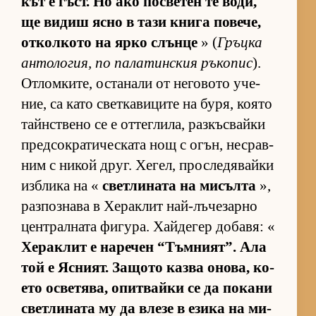
кът е гъст. Но ако пос­ве­тен те во­ди,
ще ви­диш ясно в тази книга по­ве­че,
от­кол­кото на ярко слънце
» (
Гръцка
ан­то­ло­гия, по па­ла­тин­с­кия ръ­ко­пис
).
От­лом­ки­те, ос­та­нали от не­го­вото уче­
ние, са като свет­ка­ви­ците на бу­ря, ко­ято
тайн­с­т­вено се е от­тег­ли­ла, раз­къс­вайки
пред­сок­ра­ти­чес­ката нощ с огън, нес­рав­
ним с ни­кой друг. Хе­гел, прос­ле­дя­вайки
из­б­лика на «
свет­ли­ната на ми­сълта
»,
раз­поз­нава в Хе­рак­лит най-лъ­че­зарно
цен­т­рал­ната фи­гу­ра. Хай­де­гер до­ба­вя: «
Хе­рак­лит е на­ре­чен “Тъм­ни­ят”. Ала
той е Яс­ни­ят. За­щото казва оно­ва, ко­
ето ос­ве­тя­ва, опит­вайки се да по­кани
свет­ли­ната му да влезе в езика на ми­