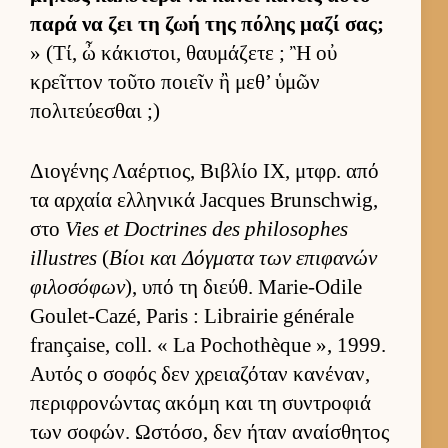
παρά να ζει τη ζωή της πόλης μαζί σας;
» (Τί, ὦ κάκιστοι, θαυ­μάζετε ; Ἢ οὐ
κρεῖτ­τον τοῦτο ποιεῖν ἢ μεθ’ ὑμῶν
πολιτεύ­εσθαι ;)
Διο­γένης Λαέρ­τιος, Βιβλίο IX, μτ­φρ. από
τα αρ­χαία ελ­ληνικά Jacques Brunschwig,
στο
Vies et Doctrines des philosophes
illustres
(
Βίοι και Δόγ­ματα των επιφανών
φιλοσόφων
), υπό τη διεύθ. Marie-Odile
Goulet-Cazé, Paris : Librairie générale
française, coll. « La Pochothèque », 1999.
Αυ­τός ο σοφός δεν χρεια­ζόταν κανέναν,
περιφρονώντας ακόμη και τη συντροφιά
των σοφών. Ωστόσο, δεν ήταν αναί­σθητος