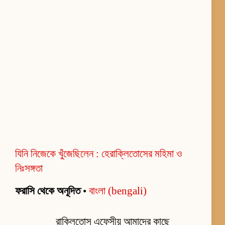
যিনি নিজেকে খুঁজেছিলেন : হেরাক্লিতোসের মহিমা ও
নিঃসঙ্গতা
ফরাসি থেকে অনূদিত
•
বাংলা (bengali)
রাক্লিতোস এফেসীয় আমাদের কাছে