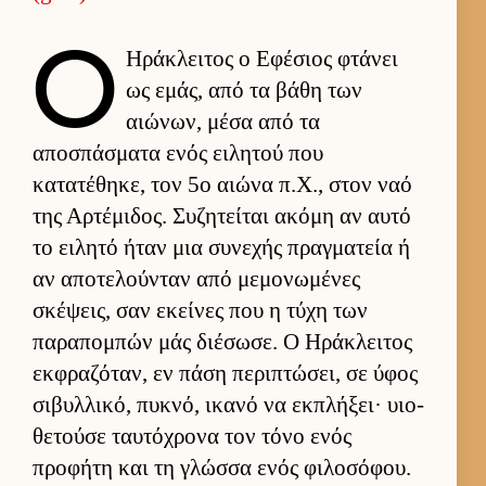
Ο
Ηράκλει­τος ο Εφέσιος φτάνει
ως εμάς, από τα βάθη των
αιώνων, μέσα από τα
αποσπάσματα ενός ει­λητού που
κατατέθηκε, τον 5ο αιώνα π.Χ., στον ναό
της Αρ­τέμιδος. Συζητεί­ται ακόμη αν αυτό
το ει­λητό ήταν μια συνεχής πραγ­ματεία ή
αν αποτελού­νταν από μεμονωμένες
σκέψεις, σαν εκεί­νες που η τύχη των
παραπομπών μάς διέσωσε. Ο Ηράκλει­τος
εκ­φραζόταν, εν πάση περιπτώσει, σε ύφος
σιβυλ­λικό, πυκνό, ικανό να εκ­πλήξει· υιο­
θετούσε ταυ­τόχρονα τον τόνο ενός
προφήτη και τη γλώσσα ενός φιλοσόφου.