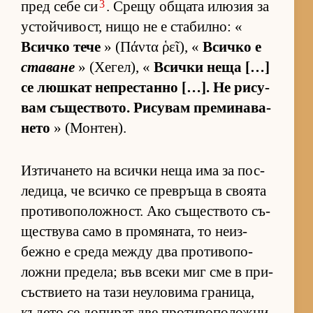
3
пред себе си
. Срещу об­щата илю­зия за
ус­той­чи­вост, нищо не е ста­бил­но: «
Всичко тече
» (Πάντα ῥεῖ), «
Всичко е
ставане
» (Хе­гел), «
Всички неща […]
се люш­кат неп­рес­танно […]. Не ри­су­
вам съ­щес­т­во­то. Ри­су­вам пре­ми­на­ва­
нето
» (Мон­тен).
Из­ти­ча­нето на всички неща има за пос­
ле­ди­ца, че всичко се прев­ръща в сво­ята
про­ти­во­по­лож­ност. Ако съ­щес­т­вото съ­
щес­т­вува само в про­мя­на­та, то не­из­
бежно е среда между два про­ти­во­по­
ложни пре­де­ла; във всеки миг сме в при­
със­т­ви­ето на тази не­у­ло­вима гра­ни­ца,
къ­дето се до­пи­рат две про­ти­во­по­ложни