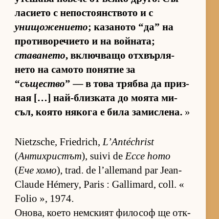
ла­си­ето с не­пос­то­ян­с­т­вото и с
унищожението
; ка­за­ното “да” на
про­ти­во­ре­чи­ето и на вой­на­та;
ставането
, включ­ващо от­х­вър­ля­
нето на са­мото по­ня­тие за
“
същество
” — в това трябва да приз­
ная […] най-близ­ката до мо­ята ми­
съл, ко­ято ня­кога е била за­мис­ле­на.
»
Nietzsche, Friedrich,
L’Antéchrist
(
Антихристът
), suivi de
Ecce homo
(
Ече хомо
), trad. de l’allemand par Jean-
Claude Hémery, Paris : Gallimard, coll. «
Folio », 1974.
Оно­ва, ко­ето нем­с­кият фи­ло­соф ще от­к­