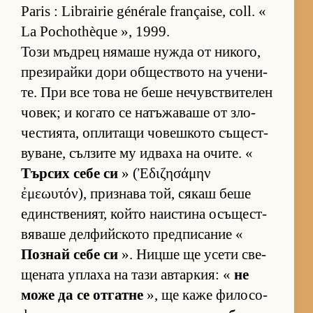
Paris : Librairie générale française, coll. «
La Pochothèque », 1999.
Този мъд­рец ня­маше нужда от ни­ко­го,
пре­зи­райки дори об­щес­т­вото на уче­ни­
те. При все това не беше не­чув­с­т­ви­те­лен
чо­век; и ко­гато се на­тъ­жа­ваше от зло­
чес­ти­я­та, оп­ли­тащи чо­веш­кото съ­щес­т­
ву­ва­не, съл­зите му ид­ваха на очи­те. «
Тър­сих себе си
» (Ἐδιζησάμην
ἐμεωυτόν), приз­нава той, ся­каш беше
един­с­т­ве­ни­ят, който на­ис­тина осъ­щес­т­
вя­ваше дел­фийс­кото пред­пи­са­ние «
Поз­най себе си
». Ницше ще усети све­
ще­ната уп­лаха на тази ав­тар­кия: «
не
може да се от­гатне
», ще каже фи­ло­со­