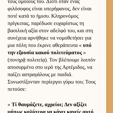
τους ομοί­ους του. Διότι όταν ένας
φιλόσοφος εί­ναι υπερήφανος, δεν εί­ναι
ποτέ κατά το ήμισυ. Κληρονόμος
πρίγκιπας, παρέδωσε ευ­χαρίστως τη
βασιλική αξία στον αδελφό του, και στη
συνέχεια αρ­νήθηκε να νομοθετήσει για
μια πόλη που έκρινε αθεράπευτα «
υπό
την εξου­σία κακού πολιτεύ­ματος
»
(πονηρᾷ πολιτεί­ᾳ). Τον βλέπουμε λοι­πόν
αποσυρ­μένο στο ιερό της Αρ­τέμιδος, να
παί­ζει αστραγάλους με παι­διά.
Συνωστίζονταν περίερ­γοι γύρω του; Τους
πετού­σε:
«
Τί θαυ­μάζετε, αχρεί­οι; Δεν αξίζει
μήπως καλύτερα να κάνει κανείς αυτό