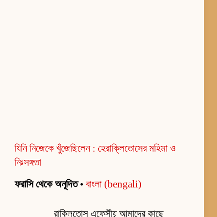
যিনি নিজেকে খুঁজেছিলেন : হেরাক্লিতোসের মহিমা ও
নিঃসঙ্গতা
ফরাসি থেকে অনূদিত
•
বাংলা (bengali)
রাক্লিতোস এফেসীয় আমাদের কাছে