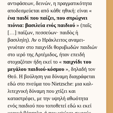
αντιφάσεων, δει­νών, η πραγ­ματικότητα
αποδεσμεύ­εται από κάθε ηθική: εί­ναι «
ένα παιδί που παί­ζει, που σπρώχνει
πιόνια: βασιλεία ενός παι­διού
» (παῖς
[…] παί­ζων, πεσ­σεύ­ων· παι­δὸς ἡ
βασιληίη). Αν ο Ηράκλει­τος αναμει­
γνυόταν στο παι­χνίδι θορυβωδών παι­διών
στο ιερό της Αρ­τέμιδος, ήταν επειδή
στοχαζόταν ήδη εκεί το «
παι­χνίδι του
μεγάλου παι­διού-κόσμου
», δηλαδή τον
Θεό. Η βού­ληση για δύναμη δια­γράφεται
εδώ στο πνεύμα του Nietzsche: μια καλ­
λιτεχνική δύναμη που χτίζει και
καταστρέφει, με την υψηλή αθωότητα
ενός παι­διού που τοποθετεί εδώ κι εκεί
μερικά βότσαλα, ή που υψώνει σωρούς