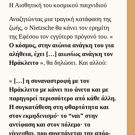
Η Αισθητική του κοσμικού παιχνιδιού
Αναζητώντας μια τραγική κατάφαση της
ζωής, ο Nietzsche θα κάνει τον ερημίτη
της Εφέσου τον εγ­γύτερο πρόγονό του. «
Ο κόσμος, στην αιώνια ανάγκη του για
αλήθεια, έχει […] αιω­νίως ανάγκη τον
Ηράκλειτο
», θα δηλώσει. Και αλ­λού:
«
[…] η συναναστροφή με τον
Ηράκλειτο με κάνει πιο άνετα και με
παρηγορεί περισ­σότερο από κάθε άλ­λη.
Η συγκατάθεση στη φθαρ­τότητα και
στον
εκμηδενισμό
· το “ναι” στην
αντίφαση και στον πόλεμο· το
γίγνεσθαι
, που συνεπάγεται την απόρ­