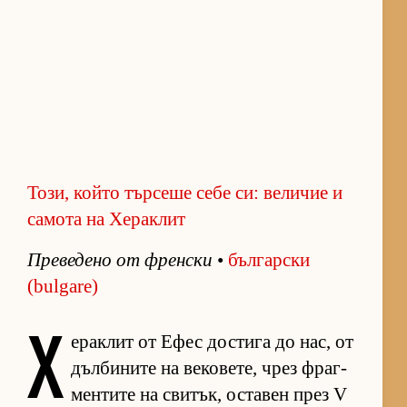
Този, който търсеше себе си: величие и
самота на Хераклит
Пре­ве­дено от френ­ски
•
бъл­гар­ски
(bulgare)
Х
е­рак­лит от Ефес дос­тига до нас, от
дъл­би­ните на ве­ко­ве­те, чрез фраг­
мен­тите на сви­тък, ос­та­вен през V