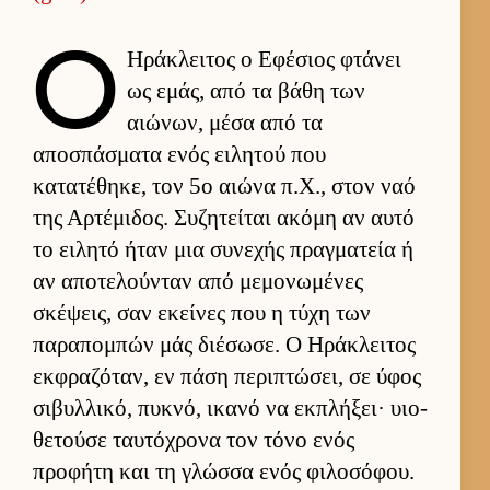
Ο
Ηράκλει­τος ο Εφέσιος φτάνει
ως εμάς, από τα βάθη των
αιώνων, μέσα από τα
αποσπάσματα ενός ει­λητού που
κατατέθηκε, τον 5ο αιώνα π.Χ., στον ναό
της Αρ­τέμιδος. Συζητεί­ται ακόμη αν αυτό
το ει­λητό ήταν μια συνεχής πραγ­ματεία ή
αν αποτελού­νταν από μεμονωμένες
σκέψεις, σαν εκεί­νες που η τύχη των
παραπομπών μάς διέσωσε. Ο Ηράκλει­τος
εκ­φραζόταν, εν πάση περιπτώσει, σε ύφος
σιβυλ­λικό, πυκνό, ικανό να εκ­πλήξει· υιο­
θετούσε ταυ­τόχρονα τον τόνο ενός
προφήτη και τη γλώσσα ενός φιλοσόφου.