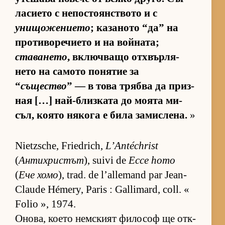
ла­си­ето с не­пос­то­ян­с­т­вото и с
унищожението
; ка­за­ното “да” на
про­ти­во­ре­чи­ето и на вой­на­та;
ставането
, включ­ващо от­х­вър­ля­
нето на са­мото по­ня­тие за
“
същество
” — в това трябва да приз­
ная […] най-близ­ката до мо­ята ми­
съл, ко­ято ня­кога е била за­мис­ле­на.
»
Nietzsche, Friedrich,
L’Antéchrist
(
Антихристът
), suivi de
Ecce homo
(
Ече хомо
), trad. de l’allemand par Jean-
Claude Hémery, Paris : Gallimard, coll. «
Folio », 1974.
Оно­ва, ко­ето нем­с­кият фи­ло­соф ще от­к­