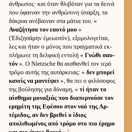
άν­θρωπος· και όταν θλιβόταν για τα δεινά
που ύφαι­ναν την αν­θρώπινη ύπαρ­ξη, τα
δάκρυα ανέβαι­ναν στα μάτια του. «
Αναζήτησα τον εαυτό μου
»
(Ἐδιζησάμην ἐμεωυτόν), εξομολογεί­ται,
λες και ήταν ο μόνος που πραγ­ματικά εκ­
πλήρωνε τη δελ­φική εντολή «
Γνώθι σαυ­
τόν
». Ο Nietzsche θα αι­σθαν­θεί τον ιερό
τρόμο αυ­τής της αυ­τάρ­κειας: «
δεν μπορεί
κανείς να μαντέψει
», θα πει ο φιλόσοφος
της βού­λησης για δύναμη, «
τί ήταν το
αί­σθημα μοναξιάς που δια­περ­νούσε τον
ερημίτη της Εφέσου στον ναό της Αρ­
τέμιδος, αν δεν βρεθεί ο ίδιος
απολιθωμένος από τρόμο στο πιο έρημο
2