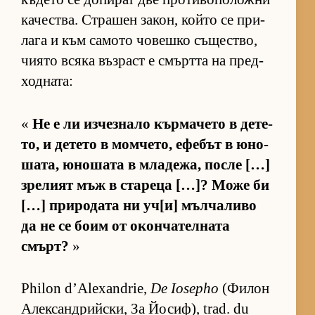
ка­чес­т­ва. Стра­шен за­кон, който се при­
лага и към са­мото чо­вешко съ­щес­т­во,
чи­ято всяка въз­раст е смъртта на пред­
ход­на­та:
«
Не е ли из­чез­нало кър­ма­чето в де­те­
то, и де­тето в мом­че­то, ефе­бът в юно­
ша­та, юно­шата в мла­де­жа, после […]
зре­лият мъж в ста­реца […]? Може би
[…] при­ро­дата ни уч­[и] мъл­ча­ливо
да не се боим от окон­ча­тел­ната
смърт?
»
Philon d’Alexandrie,
De Iosepho
(Фи­лон
Алек­сан­д­рийс­ки, За Йо­сиф), trad. du