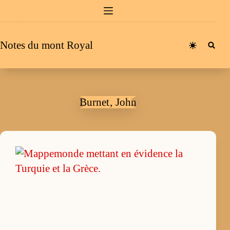
Passer
au
contenu
Notes du mont Royal
Burnet‚ John