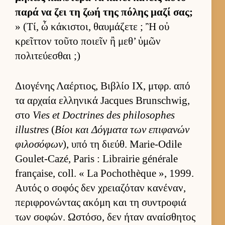
παρά να ζει τη ζωή της πόλης μαζί σας;
» (Τί, ὦ κάκιστοι, θαυ­μάζετε ; Ἢ οὐ
κρεῖτ­τον τοῦτο ποιεῖν ἢ μεθ’ ὑμῶν
πολιτεύ­εσθαι ;)
Διο­γένης Λαέρ­τιος, Βιβλίο IX, μτ­φρ. από
τα αρ­χαία ελ­ληνικά Jacques Brunschwig,
στο
Vies et Doctrines des philosophes
illustres
(
Βίοι και Δόγ­ματα των επιφανών
φιλοσόφων
), υπό τη διεύθ. Marie-Odile
Goulet-Cazé, Paris : Librairie générale
française, coll. « La Pochothèque », 1999.
Αυ­τός ο σοφός δεν χρεια­ζόταν κανέναν,
περιφρονώντας ακόμη και τη συντροφιά
των σοφών. Ωστόσο, δεν ήταν αναί­σθητος