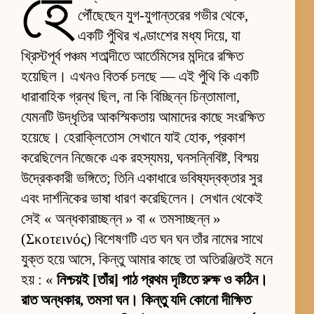
হে
পৌঁছেছেন যুগ-যুগান্তরের গভীর থেকে,
একটি পুঁথির খণ্ডাংশের মধ্য দিয়ে, যা
খ্রিস্টপূর্ব পঞ্চম শতাব্দীতে আর্তেমিসের মন্দিরে রক্ষিত
হয়েছিল। এখনও বিতর্ক চলছে — এই পুঁথি কি একটি
ধারাবাহিক গ্রন্থ ছিল, না কি বিচ্ছিন্ন চিন্তামালা,
যেমনটি উদ্ধৃতির আকস্মিকতায় আমাদের কাছে সংরক্ষিত
হয়েছে। হেরাক্লিতোস সেখানে যাই হোক, প্রকাশ
করেছিলেন নিজেকে এক রহস্যময়, ঘনসন্নিবিষ্ট, বিস্ময়
উদ্রেককারী ভঙ্গিতে; তিনি একাধারে ভবিষ্যদ্বক্তার সুর
এবং দার্শনিকের ভাষা ধারণ করেছিলেন। সেখান থেকেই
সেই « অন্ধকারাচ্ছন্ন » বা « তমসাচ্ছন্ন »
(Σκοτεινός) বিশেষণটি এত ঘন ঘন তাঁর নামের সাথে
যুক্ত হয়ে আসে, কিন্তু আমার কাছে তা অতিরঞ্জিতই মনে
হয় : «
নিশ্চয়ই [তাঁর] পাঠ প্রথম দৃষ্টিতে রুক্ষ ও কঠিন।
রাত অন্ধকার, তমসা ঘন। কিন্তু যদি কোনো দীক্ষিত