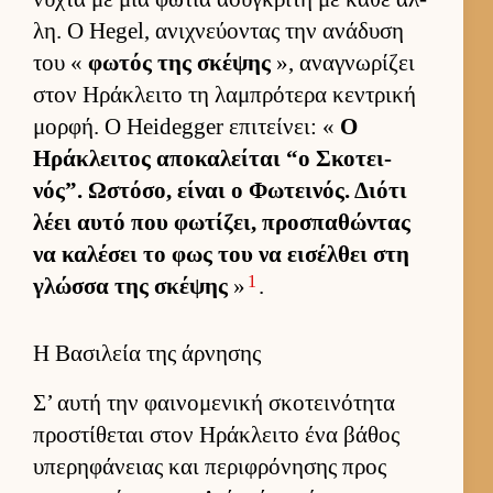
λη. Ο Hegel, ανιχνεύ­οντας την ανάδυση
του «
φωτός της σκέψης
», αναγνωρίζει
στον Ηράκλειτο τη λαμπρότερα κεντρική
μορ­φή. Ο Heidegger επιτεί­νει: «
Ο
Ηράκλει­τος αποκαλεί­ται “ο Σκοτει­
νός”. Ωστόσο, εί­ναι ο Φωτει­νός. Διότι
λέει αυτό που φωτίζει, προσπαθώντας
να καλέσει το φως του να ει­σέλ­θει στη
1
γλώσσα της σκέψης
»
.
Η Βασιλεία της άρνησης
Σ’ αυτή την φαι­νομενική σκοτει­νότητα
προστίθεται στον Ηράκλειτο ένα βάθος
υπερηφάνειας και περιφρόνησης προς