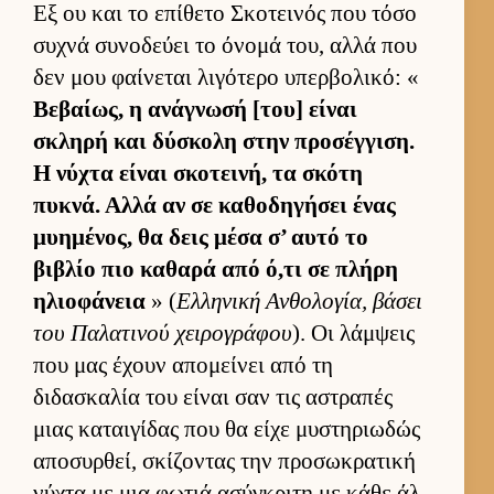
Εξ ου και το επίθετο Σκοτει­νός που τόσο
συχνά συνοδεύει το όνομά του, αλλά που
δεν μου φαί­νεται λιγότερο υπερ­βολικό: «
Βεβαί­ως, η ανάγνωσή [του] εί­ναι
σκληρή και δύσκολη στην προσέγ­γιση.
Η νύχτα εί­ναι σκοτει­νή, τα σκότη
πυκνά. Αλλά αν σε καθοδηγήσει ένας
μυημένος, θα δεις μέσα σ’ αυτό το
βιβλίο πιο καθαρά από ό,τι σε πλήρη
ηλιο­φάνεια
» (
Ελ­ληνική Αν­θολογία, βάσει
του Παλατινού χει­ρογράφου
). Οι λάμ­ψεις
που μας έχουν απομεί­νει από τη
διδασκαλία του εί­ναι σαν τις αστραπές
μιας καται­γίδας που θα είχε μυστηριω­δώς
αποσυρ­θεί, σκίζοντας την προσωκρατική
νύχτα με μια φωτιά ασύγκριτη με κάθε άλ­