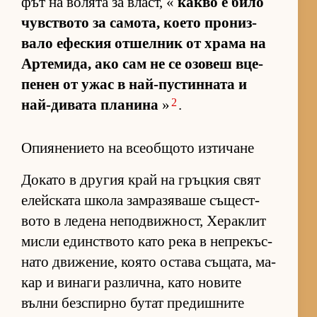
фът на во­лята за власт, «
какво е било
чув­с­т­вото за са­мо­та, ко­ето про­низ­
вало ефес­кия от­шел­ник от храма на
Ар­те­ми­да, ако сам не се озо­веш вце­
пе­нен от ужас в най-пус­тин­ната и
2
най-ди­вата пла­нина
»
.
Опиянението на всеобщото изтичане
До­като в дру­гия край на гръц­кия свят
елейс­ката школа зам­ра­зя­ваше съ­щес­т­
вото в ле­дена не­под­виж­ност, Хе­рак­лит
мисли един­с­т­вото като река в неп­ре­къс­
нато дви­же­ние, ко­ято ос­тава съ­ща­та, ма­
кар и ви­наги раз­лич­на, като но­вите
вълни без­спирно бу­тат пре­диш­ните