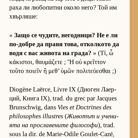
раха ли лю­бо­питни около не­го? Той им
хвър­ля­ше:
«
Защо се чу­ди­те, не­год­ни­ци? Не е ли
по-добре да правя то­ва, от­кол­кото да
водя с вас жи­вота на гра­да?
» (Τί, ὦ
κάκιστοι, θαυμάζετε ; Ἢ οὐ κρεῖττον
τοῦτο ποιεῖν ἢ μεθ’ ὑμῶν πολιτεύεσθαι ;)
Diogène Laërce, Livre IX (Ди­о­ген Ла­ер­
ций, Книга IX), trad. du grec par Jacques
Brunschwig, dans
Vies et Doctrines des
philosophes illustres
(
Жи­во­тът и уче­ни­
ята на прос­ла­ве­ните фи­ло­софи
), trad.
sous la dir. de Marie-Odile Goulet-Cazé,