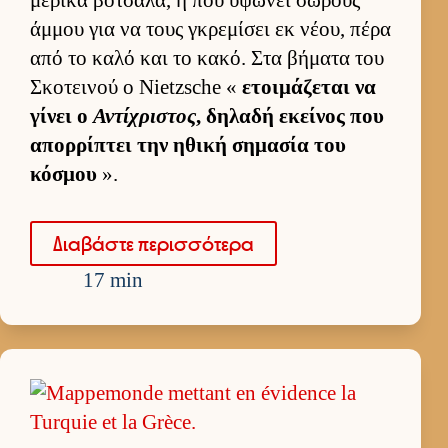
άμ­μου για να τους γκρεμίσει εκ νέου, πέρα
από το καλό και το κακό. Στα βήματα του
Σκοτει­νού ο Nietzsche «
ετοι­μάζεται να
γίνει ο
Αντίχριστος
, δηλαδή εκεί­νος που
απορ­ρίπτει την ηθική σημασία του
κόσμου
».
Δια­βάστε περισ­σότερα
17 min