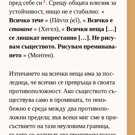
3
пред себе си
. Срещу об­щата илю­зия за
ус­той­чи­вост, нищо не е ста­бил­но: «
Всичко тече
» (Πάντα ῥεῖ), «
Всичко е
ставане
» (Хе­гел), «
Всички неща […]
се люш­кат неп­рес­танно […]. Не ри­су­
вам съ­щес­т­во­то. Ри­су­вам пре­ми­на­ва­
нето
» (Мон­тен).
Из­ти­ча­нето на всички неща има за пос­
ле­ди­ца, че всичко се прев­ръща в сво­ята
про­ти­во­по­лож­ност. Ако съ­щес­т­вото съ­
щес­т­вува само в про­мя­на­та, то не­из­
бежно е среда между два про­ти­во­по­
ложни пре­де­ла; във всеки миг сме в при­
със­т­ви­ето на тази не­у­ло­вима гра­ни­ца,
къ­дето се до­пи­рат две про­ти­во­по­ложни