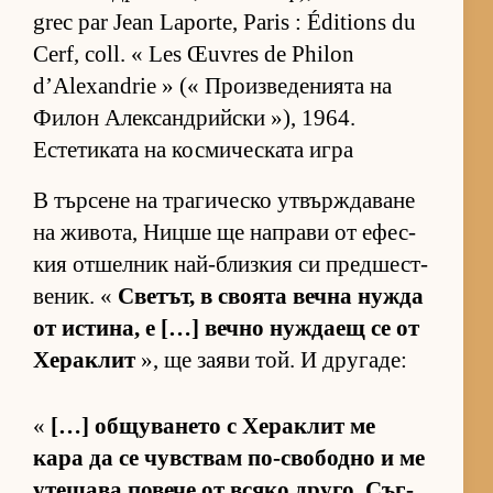
grec par Jean Laporte, Paris : Éditions du
Cerf, coll. « Les Œuvres de Philon
d’Alexandrie » (« Про­из­ве­де­ни­ята на
Фи­лон Алек­сан­д­рийски »), 1964.
Естетиката на космическата игра
В тър­сене на тра­ги­ческо ут­вър­ж­да­ване
на жи­во­та, Ницше ще нап­рави от ефес­
кия от­шел­ник най-близ­кия си пред­шес­т­
ве­ник. «
Све­тът, в сво­ята вечна нужда
от ис­ти­на, е […] вечно нуж­даещ се от
Хе­рак­лит
», ще за­яви той. И дру­га­де:
«
[…] об­щу­ва­нето с Хе­рак­лит ме
кара да се чув­с­т­вам по-сво­бодно и ме
уте­шава по­вече от всяко дру­го. Съг­