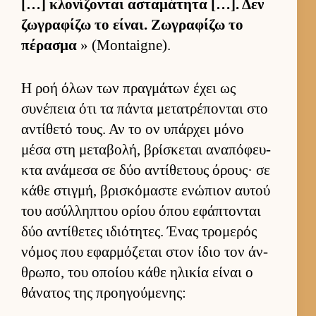
[…] κλονίζονται ασταμάτητα […]. Δεν
ζωγραφίζω το εί­ναι. Ζωγραφίζω το
πέρασμα
» (Montaigne).
Η ροή όλων των πραγ­μάτων έχει ως
συνέπεια ότι τα πάντα μετατρέπονται στο
αντίθετό τους. Αν το ον υπάρ­χει μόνο
μέσα στη μεταβολή, βρίσκεται αναπόφευ­
κτα ανάμεσα σε δύο αντίθετους όρους· σε
κάθε στιγ­μή, βρισκόμαστε ενώπιον αυ­τού
του ασύλ­ληπτου ορίου όπου εφάπτονται
δύο αντίθετες ιδιότητες. Ένας τρομερός
νόμος που εφαρ­μόζεται στον ίδιο τον άν­
θρωπο, του οποίου κάθε ηλικία εί­ναι ο
θάνατος της προη­γού­μενης: