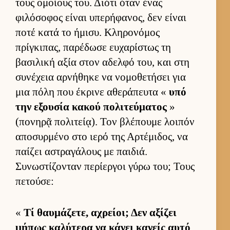
τους ομοί­ους του. Διότι όταν ένας
φιλόσοφος εί­ναι υπερήφανος, δεν εί­ναι
ποτέ κατά το ήμισυ. Κληρονόμος
πρίγκιπας, παρέδωσε ευ­χαρίστως τη
βασιλική αξία στον αδελφό του, και στη
συνέχεια αρ­νήθηκε να νομοθετήσει για
μια πόλη που έκρινε αθεράπευτα «
υπό
την εξου­σία κακού πολιτεύ­ματος
»
(πονηρᾷ πολιτεί­ᾳ). Τον βλέπουμε λοι­πόν
αποσυρ­μένο στο ιερό της Αρ­τέμιδος, να
παί­ζει αστραγάλους με παι­διά.
Συνωστίζονταν περίερ­γοι γύρω του; Τους
πετού­σε:
«
Τί θαυ­μάζετε, αχρεί­οι; Δεν αξίζει
μήπως καλύτερα να κάνει κανείς αυτό