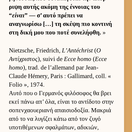
ριψη αυ­τής ακόμη της έν­νοιας του
“
είναι
” — σ’ αυτό πρέπει να
αναγνωρίσω […] τη σκέψη πιο κοντινή
στη δική μου που ποτέ συνελήφθη.
»
Nietzsche, Friedrich,
L’Antéchrist
(
Ο
Αντίχριστος
), suivi de
Ecce homo
(
Ecce
homo
), trad. de l’allemand par Jean-
Claude Hémery, Paris : Gallimard, coll. «
Folio », 1974.
Αυτό που ο Γερ­μανός φιλόσοφος θα βρει
εκεί πάνω απ’ όλα, εί­ναι το αντίδοτο στην
σοπεν­χαου­εριανή απαι­σιο­δοξία. Μακριά
από το να λυγίζει κάτω από τον ζυγό
υποτιθέμενων σφαλ­μάτων, αδικιών,