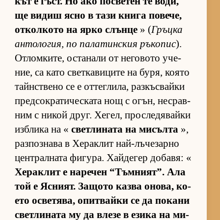
кът е гъст. Но ако пос­ве­тен те во­ди,
ще ви­диш ясно в тази книга по­ве­че,
от­кол­кото на ярко слънце
» (
Гръцка
ан­то­ло­гия, по па­ла­тин­с­кия ръ­ко­пис
).
От­лом­ки­те, ос­та­нали от не­го­вото уче­
ние, са като свет­ка­ви­ците на бу­ря, ко­ято
тайн­с­т­вено се е от­тег­ли­ла, раз­къс­вайки
пред­сок­ра­ти­чес­ката нощ с огън, нес­рав­
ним с ни­кой друг. Хе­гел, прос­ле­дя­вайки
из­б­лика на «
свет­ли­ната на ми­сълта
»,
раз­поз­нава в Хе­рак­лит най-лъ­че­зарно
цен­т­рал­ната фи­гу­ра. Хай­де­гер до­ба­вя: «
Хе­рак­лит е на­ре­чен “Тъм­ни­ят”. Ала
той е Яс­ни­ят. За­щото казва оно­ва, ко­
ето ос­ве­тя­ва, опит­вайки се да по­кани
свет­ли­ната му да влезе в езика на ми­