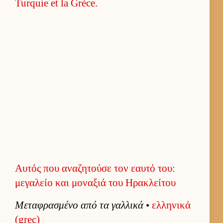
Αυτός που αναζητούσε τον εαυτό του:
μεγαλείο και μοναξιά του Ηρακλείτου
Μεταφρασμένο από τα γαλ­λικά
•
ελ­ληνικά
(grec)