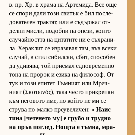
в. пр. Хр. в храма на Ар­те­ми­да. Все още
се спори дали този сви­тък е бил пос­ле­
до­ва­те­лен трак­тат, или е съ­дър­жал от­
делни мис­ли, по­добни на оне­зи, ко­ито
слу­чай­ността на ци­та­тите ни е съх­ра­ни­
ла. Хе­рак­лит се из­ра­зя­вал там, във всеки
слу­чай, в стил си­бил­с­ки, сбит, спо­со­бен
да уди­вя­ва; той при­е­мал ед­нов­ре­менно
тона на про­рок и езика на фи­ло­соф. От­
тук и този епи­тет Тъм­ният или Мрач­
ният (Σκοτεινός), така често прик­ре­пян
към не­го­вото име, но който не ми се
струва по-малко пре­у­ве­ли­чен: «
На­ис­
тина [че­те­нето му] е грубо и трудно
на пръв пог­лед. Нощта е тъм­на, мра­