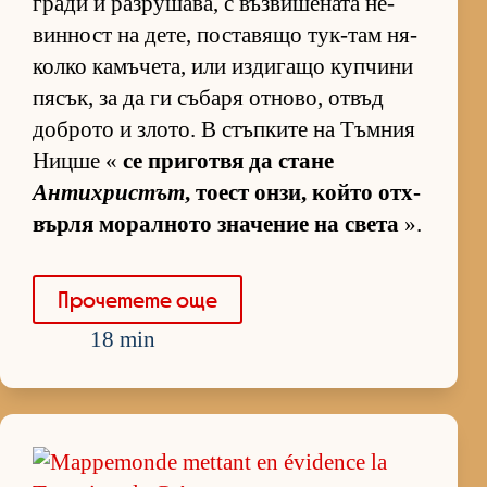
гради и раз­ру­ша­ва, с въз­ви­ше­ната не­
вин­ност на де­те, пос­та­вящо тук-там ня­
колко ка­мъ­че­та, или из­ди­гащо куп­чини
пя­сък, за да ги съ­баря от­но­во, от­въд
доб­рото и зло­то. В стъп­ките на Тъм­ния
Ницше «
се при­готвя да стане
Антихристът
, то­ест он­зи, който от­х­
върля мо­рал­ното зна­че­ние на света
».
Про­че­тете още
18 min