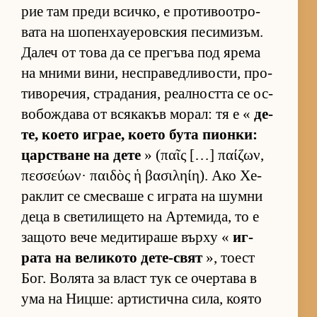
рие там преди всич­ко, е про­ти­во­от­ро­
вата на шо­пен­ха­уе­ров­с­кия пе­си­ми­зъм.
Да­леч от това да се пре­гъва под ярема
на мними ви­ни, нес­п­ра­вед­ли­вос­ти, про­
ти­во­ре­чия, стра­да­ния, ре­ал­ността се ос­
во­бож­дава от вся­ка­къв мо­рал: тя е «
де­
те, ко­ето иг­рае, ко­ето бута пи­он­ки:
цар­с­т­ване на дете
» (παῖς […] παίζων,
πεσσεύων· παιδὸς ἡ βασιληίη). Ако Хе­
рак­лит се смес­ваше с иг­рата на шумни
деца в све­ти­ли­щето на Ар­те­ми­да, то е
за­щото вече ме­ди­ти­раше върху «
иг­
рата на ве­ли­кото де­те-свят
», то­ест
Бог. Во­лята за власт тук се очер­тава в
ума на Ниц­ше: ар­тис­тична си­ла, ко­ято