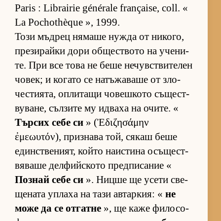
Paris : Librairie générale française, coll. «
La Pochothèque », 1999.
Този мъд­рец ня­маше нужда от ни­ко­го,
пре­зи­райки дори об­щес­т­вото на уче­ни­
те. При все това не беше не­чув­с­т­ви­те­лен
чо­век; и ко­гато се на­тъ­жа­ваше от зло­
чес­ти­я­та, оп­ли­тащи чо­веш­кото съ­щес­т­
ву­ва­не, съл­зите му ид­ваха на очи­те. «
Тър­сих себе си
» (Ἐδιζησάμην
ἐμεωυτόν), приз­нава той, ся­каш беше
един­с­т­ве­ни­ят, който на­ис­тина осъ­щес­т­
вя­ваше дел­фийс­кото пред­пи­са­ние «
Поз­най себе си
». Ницше ще усети све­
ще­ната уп­лаха на тази ав­тар­кия: «
не
може да се от­гатне
», ще каже фи­ло­со­