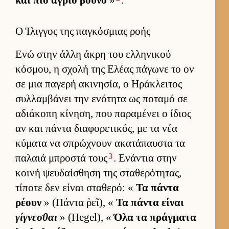
και πιο άγριο βουνό
»
.
Ο Ίλιγγος της παγκόσμιας ροής
Ενώ στην άλλη άκρη του ελ­ληνικού
κόσμου, η σχολή της Ελέας πάγωνε το ον
σε μια παγερή ακινησία, ο Ηράκλει­τος
συλ­λαμ­βάνει την ενότητα ως ποταμό σε
αδιάκοπη κίνηση, που παραμένει ο ίδιος
αν και πάντα δια­φορετικός, με τα νέα
κύματα να σπρώχνουν ακατάπαυ­στα τα
3
παλαιά μπροστά τους
. Ενάντια στην
κοινή ψευ­δαί­σθηση της σταθερότητας,
τίποτε δεν εί­ναι σταθερό: «
Τα πάντα
ρέουν
» (Πάντα ῥεῖ), «
Τα πάντα εί­ναι
γίγνεσθαι
» (Hegel), «
Όλα τα πράγ­ματα