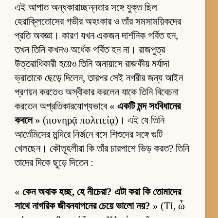
এই আপাত অন্ধকারাচ্ছন্নতার সঙ্গে যুক্ত ছিল
হেরাক্লিতোসের গভীর অহংকার ও তাঁর সমসাময়িকদের
প্রতি অবজ্ঞা। কারণ যখন একজন দার্শনিক গর্বিত হন,
তখন তিনি কখনও অর্ধেক গর্বিত হন না। রাজপুত্র
উত্তরাধিকারী হয়েও তিনি অনায়াসে রাজকীয় মর্যাদা
ভ্রাতাকে ছেড়ে দিলেন, তারপর সেই নগরীর জন্য আইন
প্রণয়ন করতেও অস্বীকার করলেন যাকে তিনি বিবেচনা
করতেন অপ্রতিকারযোগ্যভাবে «
একটি মন্দ সংবিধানের
কবলে
» (πονηρᾷ πολιτείᾳ)। এই যে তিনি
আর্তেমিসের মন্দিরে নির্জনে বসে শিশুদের সঙ্গে গুটি
খেলছেন। কৌতূহলীরা কি তাঁর চারপাশে ভিড় করত? তিনি
তাদের দিকে ছুড়ে দিতেন :
«
কেন অবাক হচ্ছ, হে নীচেরা? এটা করা কি তোমাদের
সাথে নাগরিক জীবনযাপনের চেয়ে ভালো নয়?
» (Τί, ὦ