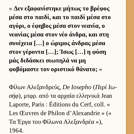
«
Δεν εξαφανίστηκε μήπως το βρέφος
μέσα στο παι­δί, και το παιδί μέσα στο
αγόρι, ο έφηβος μέσα στον νεανία, ο
νεανίας μέσα στον νέο άν­δρα, και στη
συνέχεια […] ο ώριμος άν­δρας μέσα
στον γέροντα […]; Ίσως […] η φύση
μάς διδάσκει σιω­πηλά να μη
φοβόμαστε τον οριστικό θάνατο;
»
Φίλων Αλεξαν­δρεύς,
De Iosepho
(
Περί Ιω­
σήφ
), μτ­φρ. από τα αρ­χαία ελ­ληνικά Jean
Laporte, Paris : Éditions du Cerf, coll. «
Les Œuvres de Philon d’Alexandrie » («
Τα Έργα του Φίλωνα Αλεξαν­δρέα »),
1964.