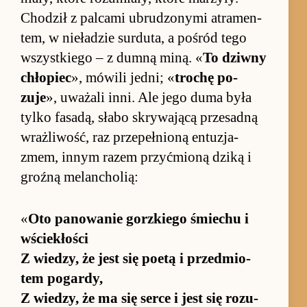
Chodził z pal­cami ubrudzonymi atramen­
tem, w nie­ładzie sur­du­ta, a po­śród tego
wszyst­kiego – z dumną mi­ną. «
To dziwny
chłopiec
», mówili jed­ni; «
tro­chę po­
zuje
», uważali in­ni. Ale jego duma była
tylko fasadą, słabo skrywającą prze­sadną
wraż­liwość, raz prze­peł­nioną en­tu­zja­
zmem, in­nym razem przy­ćmioną dziką i
groźną melan­cholią:
«
Oto pa­nowanie gorz­kiego śmie­chu i
wście­kło­ści
Z wie­dzy, że jest się po­etą i przed­mio­
tem po­gar­dy,
Z wie­dzy, że ma się serce i jest się ro­zu­