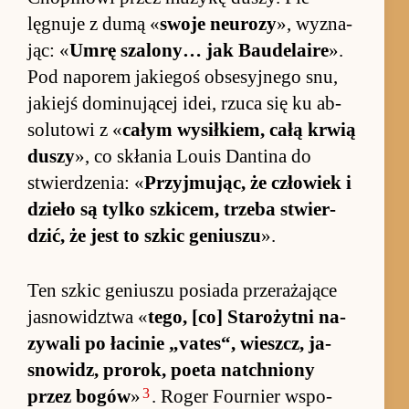
lęgnuje z dumą «
swoje neu­rozy
», wy­zna­
jąc: «
Umrę sza­lony… jak Bau­de­laire
».
Pod na­po­rem ja­kie­goś ob­se­syj­nego snu,
ja­kiejś do­mi­nującej idei, rzuca się ku ab­
so­lu­towi z «
ca­łym wy­sił­kiem, całą krwią
du­szy
», co skłania Louis Dan­tina do
stwier­dze­nia: «
Przyj­mu­jąc, że człowiek i
dzieło są tylko szki­cem, trzeba stwier­
dzić, że jest to szkic ge­niu­szu
».
Ten szkic ge­niu­szu po­siada prze­rażające
ja­snowidz­twa «
te­go, [co] Staro­żytni na­
zywali po łacinie „vates“, wiesz­cz, ja­
snowidz, pro­rok, po­eta na­tchniony
3
przez bo­gów
»
. Ro­ger Fo­ur­nier wspo­