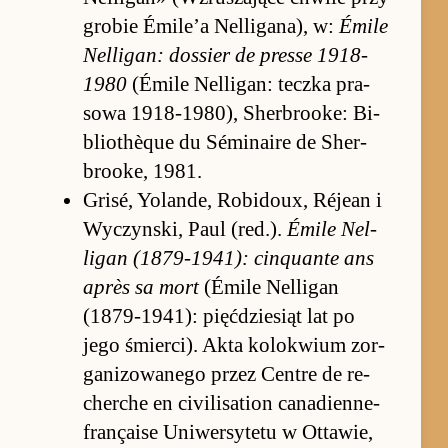
gro­bie Émi­le’a Nel­liga­na), w:
Émile
Nel­ligan: do­ssier de presse 1918-
1980
(Émile Nel­ligan: teczka pra­
sowa 1918-1980), Sher­bro­oke: Bi­
blio­thèque du Sémi­na­ire de Sher­
bro­oke, 1981.
Grisé, Yolan­de, Ro­bi­doux, Réjean i
Wy­czyn­ski, Paul (red.).
Émile Nel­
ligan (1879-1941): ci­nquante ans
après sa mort
(Émile Nel­ligan
(1879-1941): pięć­dzie­siąt lat po
jego śmier­ci). Akta ko­lokwium zor­
ga­nizowanego przez Cen­tre de re­
cher­che en ci­vilisation ca­na­dien­ne-
française Uniwer­sy­tetu w Ot­tawie,