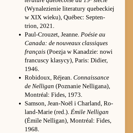
térature québécoise au 19
si­ècle
(Wyna­le­zie­nie literatury quebec­kiej
w XIX wie­ku), Québec: Sep­ten­
trion, 2021.
Pau­l-Cro­uzet, Jean­ne.
Po­ésie au
Ca­na­da: de nouveaux clas­siques
français
(Po­ezja w Ka­na­dzie: nowi
fran­cu­scy klasy­cy), Pa­ris: Didier,
1946.
Ro­bi­doux, Réjean.
Con­na­is­sance
de Nel­ligan
(Po­zna­nie Nel­liga­na),
Mon­tréal: Fi­des, 1973.
Sam­son, Jean-Noël i Char­land, Ro­
lan­d-Ma­rie (red.).
Émile Nel­ligan
(Émile Nel­liga­n), Mon­tréal: Fi­des,
1968.