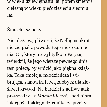
w wieku dzie­więt­na­stu lat; po­tem śmier­cią
cie­le­sną w wieku pięć­dzie­się­ciu sied­miu
lat.
Śmiech i szlochy
Nie ulega wąt­pliwo­ści, że Nel­ligan okrut­
nie cier­piał z po­wodu tego nie­zro­zumie­
nia. On, który ma­rzył tylko o Pa­ryżu,
twier­dził, że jego wier­sze pew­nego dnia
tam po­le­cą, by wrócić jako piękna książ­
ka. Taka am­bi­cja, młodzień­cza i wi­
brująca, stanowiła łatwą zdobycz dla zło­
śliwej kryty­ki. Naj­bar­dziej zja­dliwy atak
przy­szedł z
Le Monde il­lu­stré
, spod pióra
ja­kie­goś ni­ja­kiego dzien­nika­rza prze­jeż­