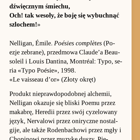
dźwięcz­nym śmie­chu,
Och! tak we­so­ły, że boję się wy­buch­nąć
szlochem!
»
Nel­ligan, Émi­le.
Po­ésies com­plètes
(Po­
ezje ze­brane), przed­mowa Clau­de’a Be­au­
so­leil i Louis Dan­tina, Mon­tréal: Ty­po, se­
ria «Typo Po­ésie», 1998.
«Le vaisseau d’or» (Złoty okręt)
Pro­dukt nie­praw­dopo­dob­nej al­chemii,
Nel­ligan oka­zuje się bliski Po­emu przez
ma­ka­brę, Heredii przez swój cyze­lowany
język, Ne­rvalowi przez oniryczne nostal­
gije, ale także Ro­den­bachowi przez mgły i
Chopinowi przez mu­zykę du­szy. Pie­