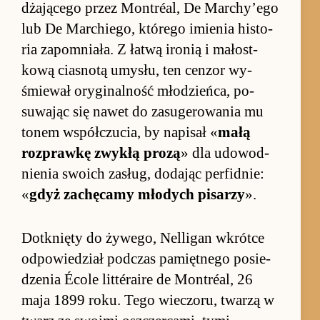
dżającego przez Mon­tréal, De Mar­chy’ego
lub De Mar­chie­go, którego imie­nia hi­sto­
ria za­po­mnia­ła. Z łatwą iro­nią i ma­łost­
kową cia­snotą umysłu, ten cen­zor wy­
śmie­wał oryginal­ność młodzień­ca, po­
suwając się na­wet do za­sugero­wania mu
to­nem współ­czucia, by na­pisał «
małą
roz­prawkę zwykłą prozą
» dla udowod­
nie­nia swoich za­sług, do­dając per­fid­nie:
«
gdyż za­chęcamy młodych pi­sarzy
».
Do­tknięty do żywe­go, Nel­ligan wkrótce
od­po­wie­dział pod­czas pa­mięt­nego po­sie­
dze­nia École lit­téraire de Mon­tréal, 26
maja 1899 ro­ku. Tego wie­czoru, twarzą w