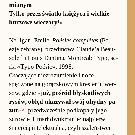
mia­nym
Tylko przez świa­tło księ­życa i wiel­kie
bu­rzowe wie­czory!
»
Nel­ligan, Émi­le.
Po­ésies com­plètes
(Po­
ezje ze­brane), przed­mowa Clau­de’a Be­au­
so­leil i Louis Dan­tina, Mon­tréal: Ty­po, se­
ria «Typo Po­ésie», 1998.
Otaczające nie­zro­zumie­nie i noce
spędzone na go­rącz­ko­wym kreśle­niu wer­
sów, gdzie «
już, po­śród błysko­tliwych
rysów, obłęd uka­zywał swój ohydny pa­
2
zur
»
, przed­wcze­śnie pod­ko­pały jego
zdro­wie. Umarł dwukrot­nie: naj­pierw
śmier­cią in­telek­tu­al­ną, czyli sza­leń­stwem