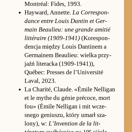
Mon­tréal: Fi­des, 1993.
Hay­ward, An­net­te.
La Cor­respon­
dance en­tre Louis Dan­tin et Ger­
main Be­au­lieu: une grande ami­tié
lit­téraire (1909-1941)
(Ko­respon­
den­cja mię­dzy Louis Dan­tinem a
Ger­ma­inem Be­au­lieu: wielka przy­
jaźń literacka (1909-1941)),
Québec: Pres­ses de l’Univer­sité
Laval, 2023.
La Charité, Clau­de. «Émile Nel­ligan
et le mythe du génie précoce, mort
fou» (Émile Nel­ligan i mit wcze­
snego ge­niu­szu, który umarł sza­
lony), w:
L’Inven­tion de la lit­
e