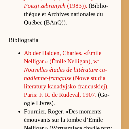
Po­ezji ze­branych
(1983)).
(Bi­blio­
thèque et Ar­chi­ves na­tio­na­les du
Québec (BAnQ)).
Bibliografia
Ab der Hal­den, Char­les. «Émile
Nel­ligan» (Émile Nel­liga­n), w:
Nouvel­les étu­des de lit­térature ca­
na­dien­ne-française
(Nowe stu­dia
literatury ka­na­dyj­sko-fran­cu­skie­j),
Pa­ris: F. R. de Rude­val, 1907.
(Go­
ogle Livres).
Fo­ur­nier, Ro­ger. «Des mo­ments
émo­uvants sur la tombe d’Émile
Nel­ligan» (W­zrusza­jące chwile przy