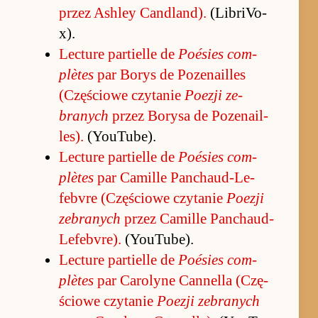
przez Ash­ley Can­dlan­d).
(LibriVo­
x).
Lec­ture par­tielle de
Po­ésies com­
plètes
par Bo­rys de Po­ze­na­il­les
(Czę­ściowe czytanie
Po­ezji ze­
branych
przez Bo­rysa de Po­ze­na­il­
le­s).
(YouTu­be).
Lec­ture par­tielle de
Po­ésies com­
plètes
par Ca­mille Pan­chau­d-Le­
febvre (Czę­ściowe czytanie
Po­ezji
ze­branych
przez Ca­mille Pan­chau­d-
Le­febvre).
(YouTu­be).
Lec­ture par­tielle de
Po­ésies com­
plètes
par Ca­ro­lyne Can­nella (Czę­
ściowe czytanie
Po­ezji ze­branych