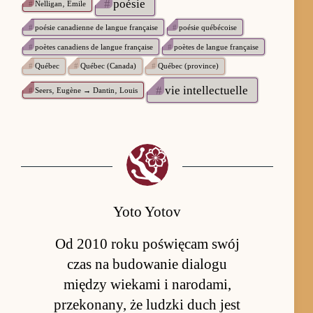
#
poésie
#
Nelligan‚ Émile
#
poésie canadienne de langue française
#
poésie québécoise
#
poètes canadiens de langue française
#
poètes de langue française
#
Québec
#
Québec (Canada)
#
Québec (province)
#
vie intellectuelle
#
Seers‚ Eugène → Dantin‚ Louis
Yoto Yotov
Od 2010 roku poświęcam swój
czas na budowanie dialogu
między wiekami i narodami,
przekonany, że ludzki duch jest