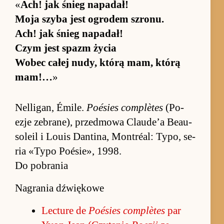
«
Ach! jak śnieg na­pa­dał!
Moja szyba jest ogro­dem szro­nu.
Ach! jak śnieg na­pa­dał!
Czym jest spazm życia
Wo­bec ca­łej nudy, którą mam, którą
ma­m!…
»
Nel­ligan, Émi­le.
Po­ésies com­plètes
(Po­
ezje ze­brane), przed­mowa Clau­de’a Be­au­
so­leil i Louis Dan­tina, Mon­tréal: Ty­po, se­
ria «Typo Po­ésie», 1998.
Do pobrania
Nagrania dźwiękowe
Lec­ture de
Po­ésies com­plètes
par