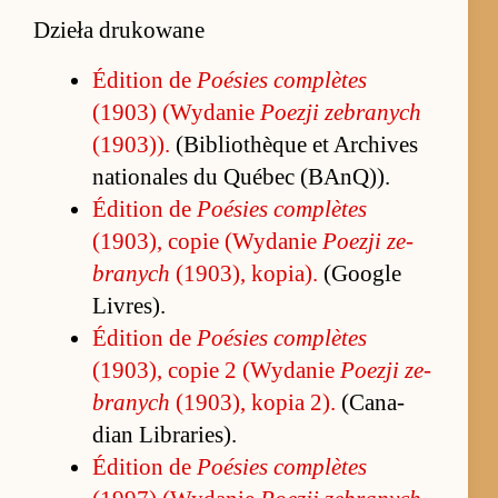
Dzieła drukowane
Édition de
Po­ésies com­plètes
(1903) (Wydanie
Po­ezji ze­branych
(1903)).
(Bi­blio­thèque et Ar­chi­ves
na­tio­na­les du Québec (BAnQ)).
Édition de
Po­ésies com­plètes
(1903), copie (Wydanie
Po­ezji ze­
branych
(1903), ko­pia).
(Go­ogle
Livres).
Édition de
Po­ésies com­plètes
(1903), copie 2 (Wydanie
Po­ezji ze­
branych
(1903), ko­pia 2).
(Ca­na­
dian Librarie­s).
Édition de
Po­ésies com­plètes