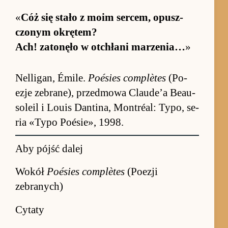
«
Cóż się stało z moim ser­cem, opusz­
czonym okrętem?
Ach! za­to­nęło w ot­chłani ma­rze­nia…
»
Nel­ligan, Émi­le.
Po­ésies com­plètes
(Po­
ezje ze­brane), przed­mowa Clau­de’a Be­au­
so­leil i Louis Dan­tina, Mon­tréal: Ty­po, se­
ria «Typo Po­ésie», 1998.
Aby pójść dalej
Wokół
Poésies complètes
(Poezji
zebranych)
Cytaty