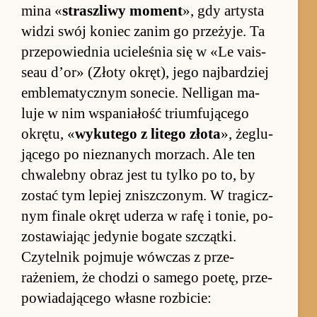
mina «
strasz­liwy mo­ment
», gdy ar­ty­sta
wi­dzi swój ko­niec za­nim go prze­żyje. Ta
prze­po­wied­nia ucie­le­śnia się w «Le vais­
seau d’or» (Złoty okręt), jego naj­bar­dziej
em­ble­ma­tycz­nym so­necie. Nel­ligan ma­
luje w nim wspa­nia­łość trium­fującego
okrętu, «
wy­kutego z litego złota
», żeglu­
jącego po nie­zna­nych mo­rzach. Ale ten
chwalebny ob­raz jest tu tylko po to, by
zo­stać tym le­piej znisz­czonym. W tra­gicz­
nym fi­nale okręt ude­rza w rafę i to­nie, po­
zostawia­jąc jedynie bo­gate szcząt­ki.
Czytel­nik poj­muje wów­czas z prze­
rażeniem, że chodzi o sa­mego po­etę, prze­
po­wia­dającego wła­sne roz­bi­cie: