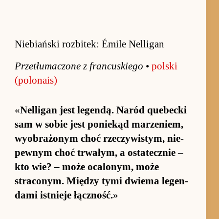
Niebiański rozbitek: Émile Nelligan
Prze­tłuma­czone z fran­cu­skiego
•
pol­ski
(po­lona­is)
«
Nel­ligan jest le­gen­dą. Na­ród quebecki
sam w so­bie jest po­nie­kąd ma­rze­niem,
wy­obrażonym choć rze­czywistym, nie­
pew­nym choć trwałym, a ostatecz­nie –
kto wie? – może oca­lonym, może
straconym. Mię­dzy tymi dwiema le­gen­
dami ist­nieje łącz­ność.
»