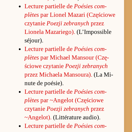
Lec­ture par­tielle de
Po­ésies com­
plètes
par Lio­nel Ma­zari (Czę­ściowe
czytanie
Po­ezji ze­branych
przez
Lio­nela Ma­zarie­go).
(L’Im­pos­sible
séjour).
Lec­ture par­tielle de
Po­ésies com­
plètes
par Mi­chael Man­sour (Czę­
ściowe czytanie
Po­ezji ze­branych
przez Mi­chaela Man­so­ura).
(La Mi­
nute de po­ésie).
Lec­ture par­tielle de
Po­ésies com­
plètes
par ~An­gelot (Czę­ściowe
czytanie
Po­ezji ze­branych
przez
~An­gelot).
(Lit­térature au­dio).
Lec­ture par­tielle de
Po­ésies com­