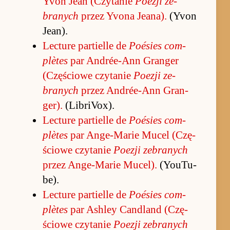
Yvon Jean (Czytanie
Po­ezji ze­
branych
przez Yvona Jeana).
(Yvon
Jean).
Lec­ture par­tielle de
Po­ésies com­
plètes
par An­drée-Ann Gran­ger
(Czę­ściowe czytanie
Po­ezji ze­
branych
przez An­drée-Ann Gran­
ger).
(LibriVo­x).
Lec­ture par­tielle de
Po­ésies com­
plètes
par An­ge-Ma­rie Mu­cel (Czę­
ściowe czytanie
Po­ezji ze­branych
przez An­ge-Ma­rie Mu­cel).
(YouTu­
be).
Lec­ture par­tielle de
Po­ésies com­
plètes
par Ash­ley Can­dland (Czę­
ściowe czytanie
Po­ezji ze­branych