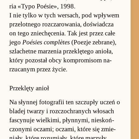
ria «Typo Po­ésie», 1998.
I nie tylko w tych wer­sach, pod wpływem
prze­lot­nego roz­czaro­wania, do­świad­cza
on tego znie­chęcenia. Tak jest przez całe
jego
Po­ésies com­plètes
(Po­ezje ze­brane),
szlachetne ma­rze­nia prze­klętego anio­ła,
który po­został obcy kom­pro­mi­som na­
rzuca­nym przez życie.
Przeklęty anioł
Na słyn­nej fo­to­gra­fii ten szczupły uczeń o
bladej twarzy i roz­czochranych wło­sach
fascynuje wiel­ki­mi, płyn­nymi, nie­skoń­
czonymi oczami; oczami, które się zmie­
nia­ły, które ro­zu­mia­ły, które ma­rzyły.