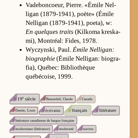
Vade­bon­coeur, Pier­re. «Émile Nel­
ligan (1879-1941), po­ète» (Émile
Nel­ligan (1879-1941), po­eta), w:
En quelques tra­its
(Kil­koma kreska­
mi), Mon­tréal: Fi­des, 1978.
Wy­czyn­ski, Paul.
Émile Nel­ligan:
bio­gra­phie
(Émile Nel­ligan: bio­gra­
fia), Québec: Bi­blio­thèque
québécoise, 1999.
e
#
19
siècle
#
Beausoleil‚ Claude
#
Canada
#
français
#
écrivains
#
littérature
#
Dantin‚ Louis
#
littérature canadienne de langue française
#
modernisme (littérature)
#
modernité
#
navires