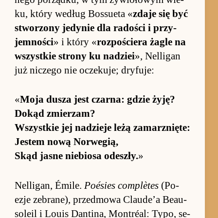
ku, który we­dług Bos­sueta «
zdaje się być
stworzony jedynie dla rado­ści i przy­
jem­no­ści
» i który «
roz­po­ściera żagle na
wszyst­kie strony ku na­dziei
», Nel­ligan
już ni­czego nie ocze­kuje; dryfuje:
«
Moja du­sza jest czar­na: gdzie żyję?
Do­kąd zmie­rzam?
Wszyst­kie jej na­dzieje leżą za­mar­z­nię­te:
Jestem nową Nor­we­gią,
Skąd ja­sne nie­biosa ode­szły.
»
Nel­ligan, Émi­le.
Po­ésies com­plètes
(Po­
ezje ze­brane), przed­mowa Clau­de’a Be­au­
so­leil i Louis Dan­tina, Mon­tréal: Ty­po, se­