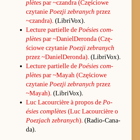
plètes
par ~czan­dra (Czę­ściowe
czytanie
Po­ezji ze­branych
przez
~czan­dra).
(LibriVo­x).
Lec­ture par­tielle de
Po­ésies com­
plètes
par ~Daniel­De­ronda (Czę­
ściowe czytanie
Po­ezji ze­branych
przez ~Daniel­De­ron­da).
(LibriVo­x).
Lec­ture par­tielle de
Po­ésies com­
plètes
par ~Mayah (Czę­ściowe
czytanie
Po­ezji ze­branych
przez
~May­ah).
(LibriVo­x).
Luc Lacour­cière à pro­pos de
Po­
ésies com­plètes
(Luc Lacour­cière o
Po­ezjach ze­branych
).
(Radio-Ca­na­
da).