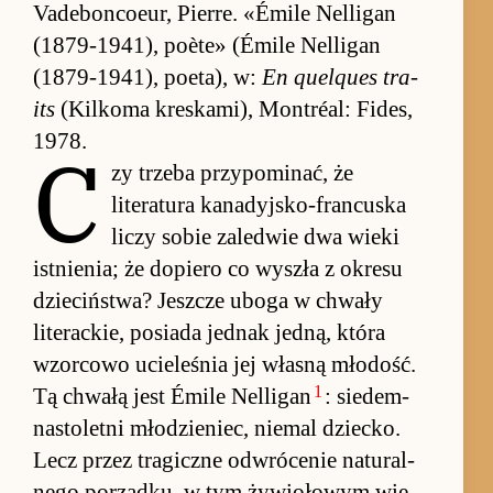
Vade­bon­coeur, Pier­re. «Émile Nel­ligan
(1879-1941), po­ète» (Émile Nel­ligan
(1879-1941), po­eta), w:
En quelques tra­
its
(Kil­koma kreska­mi), Mon­tréal: Fi­des,
1978.
C
zy trzeba przy­po­mi­nać, że
literatura ka­na­dyj­sko-fran­cu­ska
liczy so­bie za­le­d­wie dwa wieki
ist­nie­nia; że do­piero co wy­szła z okresu
dzie­ciń­stwa? Jesz­cze uboga w chwały
literac­kie, po­siada jed­nak jed­ną, która
wzor­cowo ucie­le­śnia jej wła­sną młodość.
1
Tą chwałą jest Émile Nel­ligan
: sie­dem­
na­sto­letni młodzie­niec, nie­mal dziec­ko.
Lecz przez tra­giczne od­wrócenie na­tu­ral­
nego po­rząd­ku, w tym żywio­łowym wie­