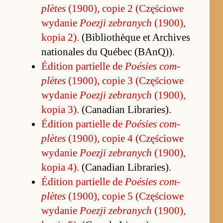
plètes
(1900), copie 2 (Czę­ściowe
wy­danie
Po­ezji ze­branych
(1900),
ko­pia 2).
(Bi­blio­thèque et Ar­chi­ves
na­tio­na­les du Québec (BAnQ)).
Édition par­tielle de
Po­ésies com­
plètes
(1900), copie 3 (Czę­ściowe
wy­danie
Po­ezji ze­branych
(1900),
ko­pia 3).
(Ca­na­dian Librarie­s).
Édition par­tielle de
Po­ésies com­
plètes
(1900), copie 4 (Czę­ściowe
wy­danie
Po­ezji ze­branych
(1900),
ko­pia 4).
(Ca­na­dian Librarie­s).
Édition par­tielle de
Po­ésies com­
plètes
(1900), copie 5 (Czę­ściowe
wy­danie
Po­ezji ze­branych
(1900),