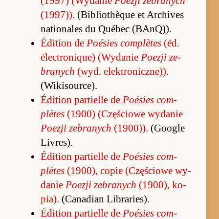
(1997) (Wydanie
Po­ezji ze­branych
(1997)).
(Bi­blio­thèque et Ar­chi­ves
na­tio­na­les du Québec (BAnQ)).
Édition de
Po­ésies com­plètes
(éd.
élec­tro­nique) (Wydanie
Po­ezji ze­
branych
(wyd. elek­tro­nicz­ne)).
(Wiki­so­ur­ce).
Édition par­tielle de
Po­ésies com­
plètes
(1900) (Czę­ściowe wy­danie
Po­ezji ze­branych
(1900)).
(Go­ogle
Livres).
Édition par­tielle de
Po­ésies com­
plètes
(1900), copie (Czę­ściowe wy­
danie
Po­ezji ze­branych
(1900), ko­
pia).
(Ca­na­dian Librarie­s).
Édition par­tielle de
Po­ésies com­