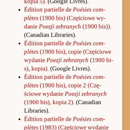
ko­pia 5).
(Go­ogle Livres).
Édition par­tielle de
Po­ésies com­
plètes
(1900 bis) (Czę­ściowe wy­
danie
Po­ezji ze­branych
(1900 bi­s)).
(Ca­na­dian Librarie­s).
Édition par­tielle de
Po­ésies com­
plètes
(1900 bi­s), copie (Czę­ściowe
wy­danie
Po­ezji ze­branych
(1900 bi­
s), ko­pia).
(Go­ogle Livres).
Édition par­tielle de
Po­ésies com­
plètes
(1900 bi­s), copie 2 (Czę­
ściowe wy­danie
Po­ezji ze­branych
(1900 bi­s), ko­pia 2).
(Ca­na­dian
Librarie­s).
Édition par­tielle de
Po­ésies com­
plètes
(1983) (Czę­ściowe wy­danie