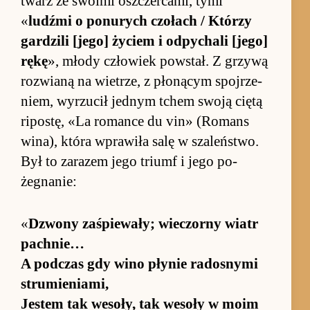
twarz ze swoimi oszczer­ca­mi, tymi
«
ludźmi o po­nurych czołach / Którzy
gar­dzili [jego] życiem i od­pychali [jego]
rękę
», młody człowiek po­wstał. Z grzywą
roz­wianą na wie­trze, z płonącym spoj­rze­
niem, wy­rzucił jed­nym tchem swoją ciętą
ripo­stę, «La ro­mance du vin» (Ro­mans
wi­na), która wprawiła salę w sza­leń­stwo.
Był to za­razem jego triumf i jego po­
żegna­nie:
«
Dzwony za­śpie­wały; wie­czorny wiatr
pach­nie…
A pod­czas gdy wino płynie radosnymi
strumie­nia­mi,
Jestem tak we­so­ły, tak we­soły w moim