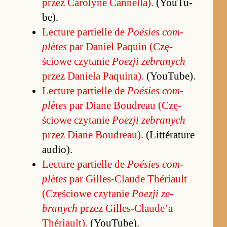
przez Ca­ro­lyne Can­nel­la).
(YouTu­
be).
Lec­ture par­tielle de
Po­ésies com­
plètes
par Da­niel Pa­quin (Czę­
ściowe czytanie
Po­ezji ze­branych
przez Da­niela Pa­quina).
(YouTu­be).
Lec­ture par­tielle de
Po­ésies com­
plètes
par Diane Bo­udreau (Czę­
ściowe czytanie
Po­ezji ze­branych
przez Diane Bo­udreau).
(Lit­térature
au­dio).
Lec­ture par­tielle de
Po­ésies com­
plètes
par Gil­le­s-C­laude Thériault
(Czę­ściowe czytanie
Po­ezji ze­
branych
przez Gil­le­s-C­lau­de’a
Thériaul­t).
(YouTu­be).