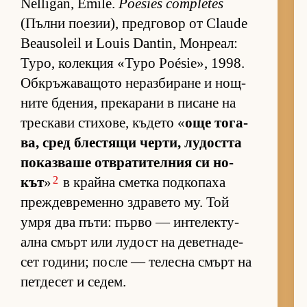
Nelligan, Émile.
Poésies complètes
(Пълни по­е­зи­и), пред­го­вор от Claude
Beausoleil и Louis Dantin, Мон­ре­ал:
Typo, ко­лек­ция «Typo Poésie», 1998.
Об­к­ръ­жа­ва­щото не­раз­би­ране и нощ­
ните бде­ния, пре­ка­рани в пи­сане на
трес­кави сти­хо­ве, къ­дето «
още то­га­
ва, сред блес­тящи чер­ти, лу­достта
по­каз­ваше от­в­ра­ти­тел­ния си но­
2
кът
»
в крайна сметка под­ко­паха
преж­дев­ре­менно здра­вето му. Той
умря два пъ­ти: първо — ин­те­лек­ту­
ална смърт или лу­дост на де­вет­на­де­
сет го­ди­ни; после — те­лесна смърт на
пет­де­сет и се­дем.