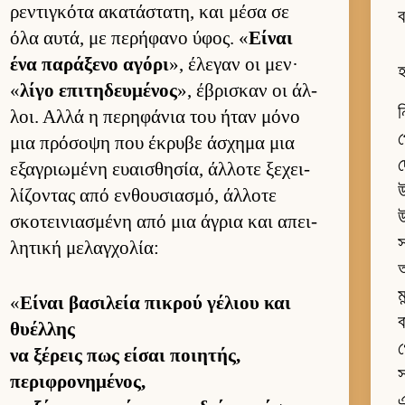
ρεντιγκότα ακατάστατη, και μέσα σε
ব
όλα αυ­τά, με περήφανο ύφος. «
Εί­ναι
ένα παράξενο αγόρι
», έλεγαν οι μεν·
হ
«
λίγο επιτηδευ­μένος
», έβρισκαν οι άλ­
ন
λοι. Αλλά η περηφάνια του ήταν μόνο
প
μια πρόσοψη που έκρυβε άσχημα μια
দ
εξαγριω­μένη ευαι­σθησία, άλ­λοτε ξεχει­
উ
λίζοντας από εν­θου­σια­σμό, άλ­λοτε
উ
σκοτει­νια­σμένη από μια άγρια και απει­
স
λητική μελαγ­χολία:
ম
«
Εί­ναι βασιλεία πικρού γέλιου και
ব
θυέλ­λης
গ
να ξέρεις πως εί­σαι ποι­ητής,
περιφρονημένος,
এ