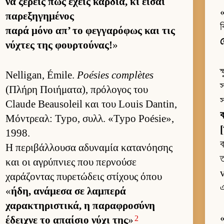
να ξέρεις πως έχεις καρ­διά, κι εί­σαι
παρεξηγημένος
ব
παρά μόνο απ’ το φεγ­γαρόφως και τις
νύχτες της φουρ­τού­νας!
»
ক
Nelligan, Émile.
Poésies complètes
স
(Πλήρη Ποι­ήματα), πρόλογος του
স
Claude Beausoleil και του Louis Dantin,
ক
Μόντρεαλ: Typo, συλλ. «Typo Poésie»,
[
1998.
ব
Η περιβάλ­λουσα αδυναμία κατανόη­σης
ত
και οι αγρύπνιες που περ­νούσε
v
χαράζοντας πυρετώδεις στίχους όπου
এ
«
ήδη, ανάμεσα σε λαμπερά
χαρακτηριστικά, η παραφροσύνη
2
έδει­χνε το απαί­σιο νύχι της
»