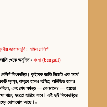
্বর্গীয় জাহাজডুবি : এমিল নেলিগঁ
রাসি থেকে অনূদিত
•
বাংলা (bengali)
«
নেলিগঁ কিংবদন্তি। কুইবেক জাতি নিজেই এক অর্থে
কটি স্বপ্ন, বাস্তব হলেও কল্পিত, অনিশ্চিত হলেও
অবিচল, এবং শেষ পর্যন্ত — কে জানে? — হয়তো
ক্ষা পাবে, হয়তো হারিয়ে যাবে। এই দুই কিংবদন্তির
মধ্যে যোগাযোগ আছে।
»