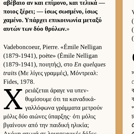
αβέβαιο αν και επίμονο, και τελικά —
ποιος ξέρει; — ίσως σωσμένο, ίσως
χαμένο. Υπάρ­χει επικοι­νωνία μεταξύ
αυ­τών των δύο θρύλων.
»
(
Vadeboncoeur, Pierre. «Émile Nelligan
(1879-1941), poète» (Émile Nelligan
(1879-1941), ποι­ητής), στο
En quelques
traits
(Με λίγες γραμ­μές), Μόντρεαλ:
স
Fides, 1978.
গ
Χ
ρειάζεται άραγε να υπεν­
θυμίσουμε ότι τα καναδικά-
ব
γαλ­λόφωνα γράμ­ματα μετρούν
প
μόλις δύο αιώνες ύπαρ­ξης· ότι μόλις
চ
βγαί­νουν από την παι­δική ηλικία;
য
Ακόμη φτωχά σε λογοτεχνικές δόξες,
দ