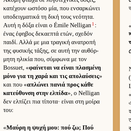
κατέχουν ωστόσο μία, που εν­σαρ­κώνει
ভ
υποδειγ­ματικά τη δική τους νεότητα.
1
Αυτή η δόξα εί­ναι ο Émile Nelligan
:
ένας έφηβος δεκαεπτά ετών, σχεδόν
παι­δί. Αλλά με μια τραγική ανατροπή
আ
της φυσικής τάξης, σε αυτή την αυ­θόρ­
μητη ηλικία που, σύμ­φωνα με τον
Bossuet, «
φαί­νεται να εί­ναι πλασμένη
μόνο για τη χαρά και τις απολαύ­σεις
»
(
και που «
απλώνει πανιά προς κάθε
L
κατεύ­θυνση στην ελ­πίδα
», ο Nelligan
δεν ελ­πίζει πια τίποτα· εί­ναι στη μοίρα
এ
του:
হ
ত
«
Μαύρη η ψυχή μου: πού ζω; Πού
ক