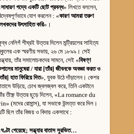
«
সাধারণ গদ্যে একটি ছোট প্রবন্ধ
» লিখতে বললেন,
িদ্বেষপূর্ণভাবে যোগ করলেন : «
কারণ আমরা তরুণ
লেখকদের উৎসাহিত করি
»।
্ষুব্ধ নেলিগঁ শীঘ্রই উত্তর দিলেন মন্ট্রিয়লের সাহিত্য
্কুলের এক স্মরণীয় সভায়, ২৬ মে ১৮৯৯। সেই
ন্ধ্যায়, তাঁর সমালোচকদের সামনে, সেই «
বিষণ্ণ
পালের মানুষেরা / যারা [তাঁর] জীবনকে অবজ্ঞা করত ও
তাঁর] হাত ফিরিয়ে দিত
», যুবক উঠে দাঁড়ালেন। কেশর
াতাসে উড়িয়ে, চোখ জ্বলজ্বল করে, তিনি একটানে
াঁর তীক্ষ্ণ উত্তর ছুড়ে দিলেন, «La romance du
in» (মদের রোমান্স), যা সভাকে উন্মত্ত করে দিল।
টি ছিল তাঁর বিজয় ও বিদায় একসাথে :
«
ঘণ্টা গেয়েছে; সন্ধ্যার বাতাস সুরভিত…