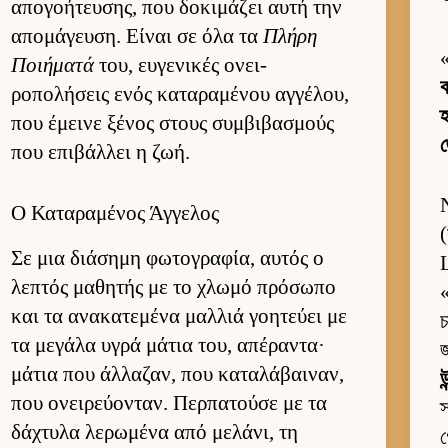
απογοήτευ­σης, που δοκιμάζει αυτή την
απομάγευ­ση. Εί­ναι σε όλα τα
Πλήρη
Ποι­ήματά
του, ευ­γενικές ονει­
ক
ροπολήσεις ενός καταραμένου αγ­γέλου,
হ
που έμεινε ξένος στους συμ­βιβασμούς
জ
που επιβάλ­λει η ζωή.
Ο Καταραμένος Άγγελος
(
Σε μια διάσημη φωτογραφία, αυ­τός ο
L
λεπτός μαθητής με το χλωμό πρόσωπο
και τα ανακατεμένα μαλ­λιά γοη­τεύει με
চ
τα μεγάλα υγρά μάτια του, απέραντα·
জ
μάτια που άλ­λαζαν, που καταλάβαι­ναν,
উ
που ονει­ρεύ­ονταν. Περ­πατούσε με τα
স
δάχτυλα λερωμένα από μελάνι, τη
গ