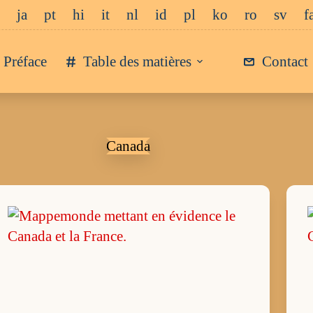
ja
pt
hi
it
nl
id
pl
ko
ro
sv
f
Préface
Table des matières
Contact
Canada