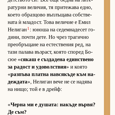
ра­турни ве­ли­чия, тя при­те­жава ед­но,
ко­ето об­раз­цово въп­лъ­щава соб­с­т­ве­
ната ѝ мла­дост. Това ве­ли­чие е Емил
1
Не­ли­ган
: юноша на се­дем­на­де­сет го­
ди­ни, почти де­те. Но чрез тра­гично
пре­об­ръ­щане на ес­тес­т­ве­ния ред, на
тази па­лава въз­раст, ко­ято спо­ред Бо­
сюе «
ся­каш е съз­да­дена един­с­т­вено
за ра­дост и удо­вол­с­т­вия
» и ко­ято
«
раз­пъва платна нав­ся­къде към на­
деж­дата
», Не­ли­ган вече не се на­дява
на ни­що; той е в дрейф:
«
Черна ми е ду­ша­та: на­къде вър­вя?
Де съм?