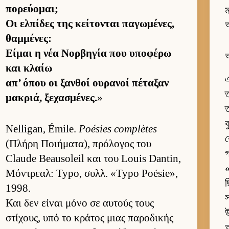
πορεύ­ομαι;
ম
Οι ελ­πίδες της κεί­τονται παγωμένες,
θαμ­μένες:
Εί­μαι η νέα Νορ­βηγία που υποφέρω
και κλαίω
এ
απ’ όπου οι ξαν­θοί ου­ρανοί πέταξαν
ত
μακριά, ξεχασμένες.
»
ত
ব
Nelligan, Émile.
Poésies complètes
ব
(Πλήρη Ποι­ήματα), πρόλογος του
গ
Claude Beausoleil και του Louis Dantin,
Μόντρεαλ: Typo, συλλ. «Typo Poésie»,
1998.
Και δεν εί­ναι μόνο σε αυ­τούς τους
উ
στίχους, υπό το κράτος μιας παροδικής
অ