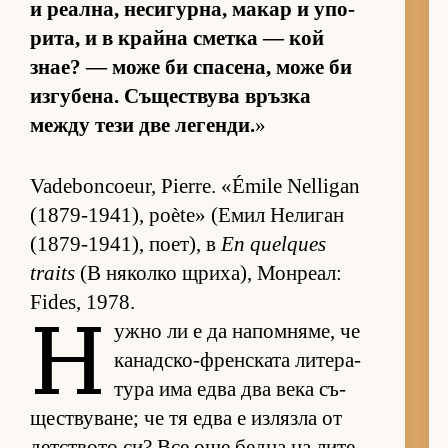
и ре­ал­на, не­си­гур­на, ма­кар и упо­
ри­та, и в крайна сметка — кой
знае? — може би спа­се­на, може би
из­гу­бе­на. Съ­щес­т­вува връзка
между тези две ле­ген­ди.
»
Vadeboncoeur, Pierre. «Émile Nelligan
(1879-1941), poète» (Е­мил Не­ли­ган
(1879-1941), по­ет), в
En quelques
traits
(В ня­колко щри­ха), Мон­ре­ал:
Fides, 1978.
Н
ужно ли е да на­пом­ня­ме, че
ка­над­с­ко-френ­с­ката ли­те­ра­
тура има едва два века съ­
щес­т­ву­ва­не; че тя едва е из­лязла от
дет­с­твото си? Все още бедна на ли­те­