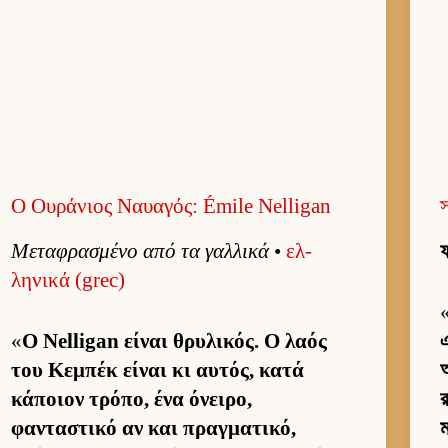
Ο Ουράνιος Ναυαγός: Émile Nelligan
স
Μεταφρασμένο από τα γαλ­λικά
•
ελ­
ফ
ληνικά (grec)
«
Ο Nelligan εί­ναι θρυλικός. Ο λαός
এ
του Κεμπέκ εί­ναι κι αυ­τός, κατά
κάποιον τρόπο, ένα όνει­ρο,
র
φανταστικό αν και πραγ­ματικό,