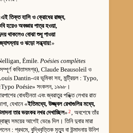
«
এই তিক্ত হাসি ও ক্রোধের রাজ্য,
বি হয়েও অবজ্ঞার পাত্র হওয়া,
ৃদয় থাকলেও বোঝা শুধু পাওয়া
্যোৎস্নায় ও ঝড়ো সন্ধ্যায়!
»
Nelligan, Émile.
Poésies complètes
সম্পূর্ণ কবিতাসমগ্র), Claude Beausoleil ও
ouis Dantin-এর ভূমিকা সহ, মন্ট্রিয়ল : Typo,
«Typo Poésie» সংকলন, ১৯৯৮।
ারপাশের বোধহীনতা এবং জ্বরাতুর পঙ্ক্তি লেখার রাত
াগা, যেখানে «
ইতিমধ্যে, উজ্জ্বল রেখাগুলির মধ্যে,
2
ন্মাদনা তার ভয়ংকর নখর দেখাচ্ছিল
»
, অবশেষে তাঁর
্বাস্থ্য সময়ের আগেই ভেঙে দিল। তিনি দুবার মারা
েলেন : প্রথমে, বুদ্ধিবৃত্তিক মৃত্যু বা উন্মাদনায় উনিশ