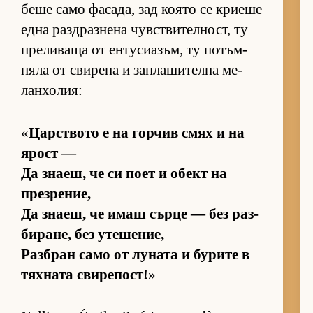
беше само фа­са­да, зад ко­ято се кри­еше
една раз­д­раз­нена чув­с­т­ви­тел­ност, ту
пре­ли­ваща от ен­ту­си­а­зъм, ту по­тъм­
няла от сви­репа и зап­ла­ши­телна ме­
лан­хо­лия:
«
Цар­с­т­вото е на гор­чив смях и на
ярост —
Да зна­еш, че си поет и обект на
през­ре­ние,
Да зна­еш, че имаш сърце — без раз­
би­ра­не, без уте­ше­ние,
Раз­б­ран само от лу­ната и бу­рите в
тях­ната сви­ре­пост!
»