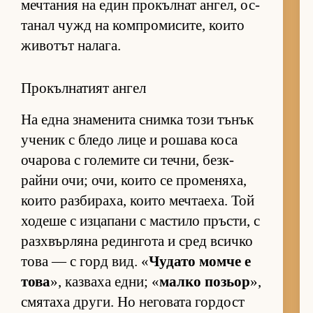
меч­та­ния на един про­къл­нат ан­гел, ос­
та­нал чужд на ком­п­ро­ми­си­те, ко­ито
жи­во­тът на­ла­га.
Прокълнатият ангел
На една зна­ме­нита снимка този тъ­нък
уче­ник с бледо лице и ро­шава коса
оча­рова с го­ле­мите си теч­ни, без­к­
райни очи; очи, ко­ито се про­ме­ня­ха,
ко­ито раз­би­ра­ха, ко­ито меч­та­е­ха. Той
хо­деше с из­ца­пани с мас­тило пръс­ти, с
раз­х­вър­ляна ре­дин­гота и сред всичко
това — с горд вид. «
Чу­дато момче е
това
», каз­ваха ед­ни; «
малко по­зьор
»,
смя­таха дру­ги. Но не­го­вата гор­дост