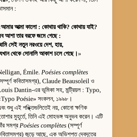
াসমান :
«
আমার আত্মা কালো : কোথায় থাকি? কোথায় যাই?
সব আশা তার বরফে জমে গেছে :
মি সেই নতুন নরওয়ে দেশ, হায়,
যেখান থেকে সোনালি আকাশ চলে গেছে।
»
Nelligan, Émile.
Poésies complètes
সম্পূর্ণ কবিতাসমগ্র), Claude Beausoleil ও
ouis Dantin-এর ভূমিকা সহ, মন্ট্রিয়ল : Typo,
«Typo Poésie» সংকলন, ১৯৯৮।
বং শুধু এই পঙ্ক্তিগুলিতেই নয়, কোনো ক্ষণিক
তাশার মুহূর্তে, তিনি এই মোহভঙ্গ অনুভব করেন। এটি
াঁর সমগ্র
Poésies complètes
(সম্পূর্ণ
বিতাসমগ্র) জুড়ে আছে, এক অভিশপ্ত দেবদূতের