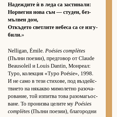
На­деж­дите ѝ в леда са зас­ти­на­ли:
Нор­ве­гия нова съм — сту­ден, без­
мъл­вен дом,
От­къ­дето свет­лите не­беса са се из­гу­
би­ли.
»
Nelligan, Émile.
Poésies complètes
(Пълни по­е­зи­и), пред­го­вор от Claude
Beausoleil и Louis Dantin, Мон­ре­ал:
Typo, ко­лек­ция «Typo Poésie», 1998.
И не само в тези сти­хо­ве, под въз­дейс­
т­ви­ето на ня­какво ми­мо­летно ра­зо­ча­
ро­ва­ние, той из­питва това ра­зо­ма­гьос­
ва­не. То про­низва це­лите му
Poésies
complètes
(Пълни по­е­зи­и), бла­го­родни