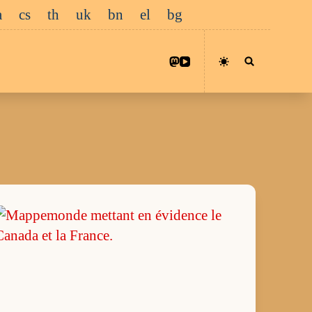
a
cs
th
uk
bn
el
bg