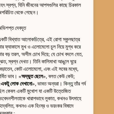
হৎ স্বপ্ন, যিনি জীবনের আপসগুলির কাছে চিরকাল
অপরিচিত থেকে গেছেন।
অভিশপ্ত দেবদূত
কটি বিখ্যাত আলোকচিত্রে, এই রোগা স্কুলছাত্র
ার ফ্যাকাসে মুখ ও এলোমেলো চুল নিয়ে মুগ্ধ করে
ার বড় তরল, অসীম চোখ দিয়ে; যে চোখ বদলে যেত,
ুঝত, স্বপ্ন দেখত। তিনি কালিমাখা আঙুলে ঘুরে
েড়াতেন, কোট এলোমেলো, এবং এই সবের মধ্যে,
র্বিত ভাব। «
অদ্ভুত ছেলে
», বলত কেউ কেউ;
«
একটু লোক দেখানো
», ভাবত অন্যরা। কিন্তু তাঁর গর্ব
ছিল কেবল একটি মুখোশ যা একটি উত্তেজিত
সংবেদনশীলতাকে খারাপভাবে লুকাত, কখনও উৎসাহে
দ্বেলিত, কখনও এক হিংস্র ও ভয়ংকর বিষাদে
ন্ধকার :