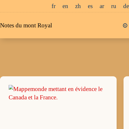
Passer
fr
en
zh
es
ar
ru
de
au
contenu
Notes du mont Royal