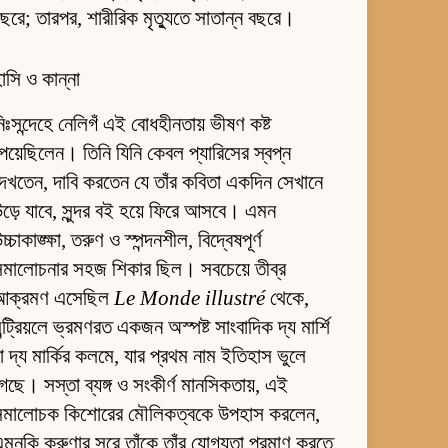
ছরে; তারপর, শারীরিক মৃত্যুতে সাতান্ন বছরে।
াসি ও কান্না
িঃসন্দেহে নেলিগঁ এই বোধহীনতায় ভীষণ কষ্ট
েয়েছিলেন। তিনি যিনি কেবল প্যারিসের স্বপ্ন
েখতেন, দাবি করতেন যে তাঁর কবিতা একদিন সেখানে
ড়ে যাবে, সুন্দর বই হয়ে ফিরে আসবে। এমন
চ্চাকাঙ্ক্ষা, তরুণ ও স্পন্দনশীল, বিদ্বেষপূর্ণ
মালোচনার সহজ শিকার ছিল। সবচেয়ে তীব্র
আক্রমণ এসেছিল
Le Monde illustré
থেকে,
ন্ট্রিয়লে ভ্রমণরত একজন অস্পষ্ট সাংবাদিক দ্য মার্শি
া দ্য মার্কির কলমে, যার প্রথম নাম ইতিহাস ভুলে
েছে। সস্তা ব্যঙ্গ ও সংকীর্ণ মানসিকতায়, এই
সমালোচক কিশোরের মৌলিকত্বকে উপহাস করলেন,
মনকি করুণার সুরে তাঁকে তাঁর যোগ্যতা প্রমাণ করতে