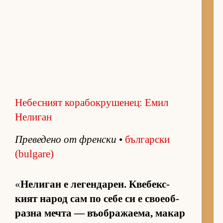
Небесният корабокрушенец: Емил
Нелиган
Пре­ве­дено от френ­ски
•
бъл­гар­ски
(bulgare)
«
Не­ли­ган е ле­ген­да­рен. Кве­бек­с­
кият на­род сам по себе си е сво­еоб­
разна мечта — въ­об­ра­жа­е­ма, ма­кар