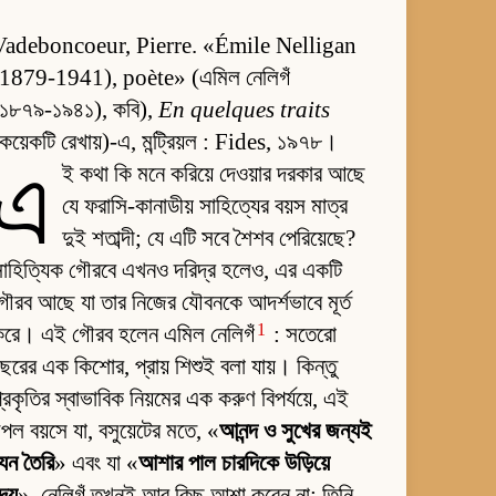
Vadeboncoeur, Pierre. «Émile Nelligan
(1879-1941), poète» (এমিল নেলিগঁ
(১৮৭৯-১৯৪১), কবি),
En quelques traits
কয়েকটি রেখায়)-এ, মন্ট্রিয়ল : Fides, ১৯৭৮।
এ
ই কথা কি মনে করিয়ে দেওয়ার দরকার আছে
যে ফরাসি-কানাডীয় সাহিত্যের বয়স মাত্র
দুই শতাব্দী; যে এটি সবে শৈশব পেরিয়েছে?
াহিত্যিক গৌরবে এখনও দরিদ্র হলেও, এর একটি
ৌরব আছে যা তার নিজের যৌবনকে আদর্শভাবে মূর্ত
1
করে। এই গৌরব হলেন এমিল নেলিগঁ
: সতেরো
ছরের এক কিশোর, প্রায় শিশুই বলা যায়। কিন্তু
্রকৃতির স্বাভাবিক নিয়মের এক করুণ বিপর্যয়ে, এই
পল বয়সে যা, বসুয়েটের মতে, «
আনন্দ ও সুখের জন্যই
েন তৈরি
» এবং যা «
আশার পাল চারদিকে উড়িয়ে
েয়
», নেলিগঁ তখনই আর কিছু আশা করেন না; তিনি