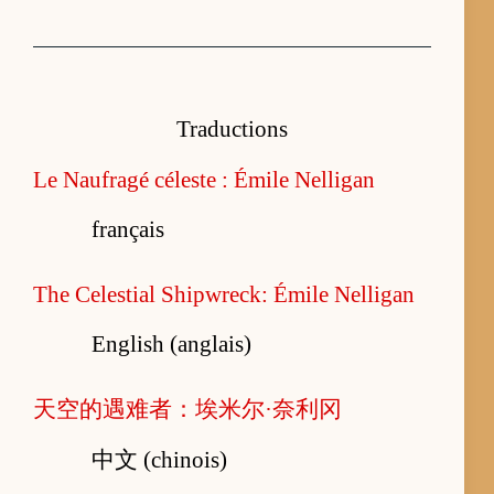
Traductions
Le Naufragé céleste : Émile Nelligan
français
The Celestial Shipwreck: Émile Nelligan
English (anglais)
天空的遇难者：埃米尔·奈利冈
中文 (chinois)