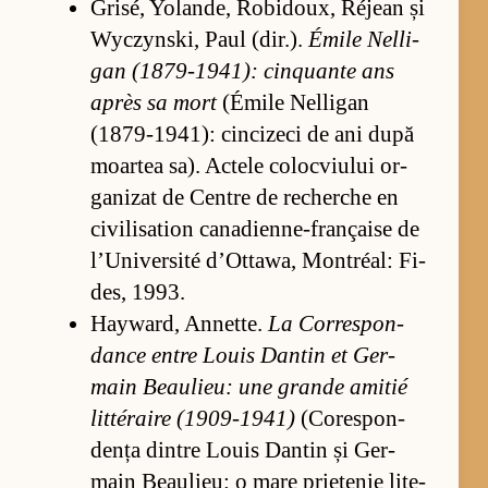
Grisé, Yo­lan­de, Ro­bi­do­ux, Réjean și
Wyc­zyn­ski, Paul (dir.).
Émile Nel­li­
gan (1879-1941): cin­quante ans
après sa mort
(É­mile Nel­li­gan
(1879-1941): cinci­zeci de ani după
moar­tea sa). Ac­tele co­loc­vi­u­lui or­
ga­ni­zat de Cen­tre de re­cher­che en
ci­vi­li­sa­tion can­a­dien­ne-française de
l’U­ni­ver­sité d’Ot­ta­wa, Montréal: Fi­
des, 1993.
Hay­ward, An­net­te.
La Cor­res­pon­
dance en­tre Lo­uis Dan­tin et Ger­
main Bea­uli­eu: une grande ami­tié
lit­téraire (1909-1941)
(Co­res­pon­
dența din­tre Lo­uis Dan­tin și Ger­
main Bea­uli­eu: o mare pri­e­te­nie li­te­