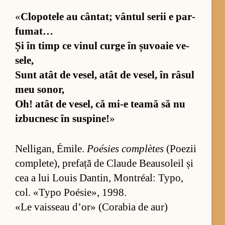
«
Clo­po­tele au cân­tat; vân­tul se­rii e par­
fu­mat…
Și în timp ce vi­nul curge în șu­voaie ve­
se­le,
Sunt atât de ve­sel, atât de ve­sel, în râ­sul
meu so­nor,
Oh! atât de ve­sel, că mi-e teamă să nu
iz­bu­c­nesc în sus­pi­ne!
»
Nel­li­gan, Émi­le.
Poé­sies com­plètes
(Po­e­zii
com­ple­te), pre­față de Cla­ude Bea­u­so­leil și
cea a lui Lo­uis Dan­tin, Montréal: Ty­po,
col. «Typo Poé­si­e», 1998.
«Le vaisseau d’or» (Corabia de aur)