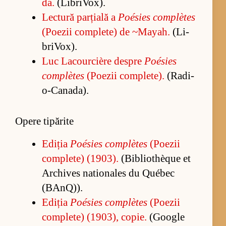
da.
(Li­bri­Vo­x).
Lec­tură par­ți­ală a
Poé­sies com­plètes
(Po­e­zii com­ple­te) de ~Ma­yah.
(Li­
bri­Vo­x).
Luc La­co­ur­ci­ère des­pre
Poé­sies
com­plètes
(Po­e­zii com­ple­te).
(Ra­di­
o-Can­a­da).
Opere tipărite
Edi­ția
Poé­sies com­plètes
(Po­e­zii
com­ple­te) (1903).
(Bi­bli­othèque et
Ar­chi­ves na­tio­na­les du Québec
(BAn­Q)).
Edi­ția
Poé­sies com­plètes
(Po­e­zii
com­ple­te) (1903), co­pie.
(Go­o­gle