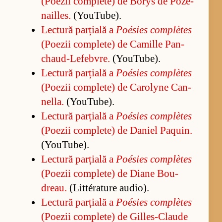
(Po­e­zii com­ple­te) de Bo­rys de Po­ze­
na­il­les.
(Yo­u­Tu­be).
Lec­tură par­ți­ală a
Poé­sies com­plètes
(Po­e­zii com­ple­te) de Ca­mille Pan­
cha­u­d-Le­feb­vre.
(Yo­u­Tu­be).
Lec­tură par­ți­ală a
Poé­sies com­plètes
(Po­e­zii com­ple­te) de Ca­ro­lyne Can­
nel­la.
(Yo­u­Tu­be).
Lec­tură par­ți­ală a
Poé­sies com­plètes
(Po­e­zii com­ple­te) de Da­niel Pa­qu­in.
(Yo­u­Tu­be).
Lec­tură par­ți­ală a
Poé­sies com­plètes
(Po­e­zii com­ple­te) de Diane Bo­u­
dreau.
(Lit­téra­ture au­di­o).
Lec­tură par­ți­ală a
Poé­sies com­plètes
(Po­e­zii com­ple­te) de Gil­les-Cla­ude