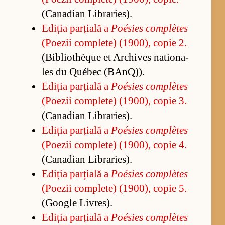
(Can­a­dian Li­bra­ries).
Edi­ția par­ți­ală a
Poé­sies com­plètes
(Po­e­zii com­ple­te) (1900), co­pie 2.
(Bi­bli­othèque et Ar­chi­ves na­tio­na­
les du Québec (BAn­Q)).
Edi­ția par­ți­ală a
Poé­sies com­plètes
(Po­e­zii com­ple­te) (1900), co­pie 3.
(Can­a­dian Li­bra­ries).
Edi­ția par­ți­ală a
Poé­sies com­plètes
(Po­e­zii com­ple­te) (1900), co­pie 4.
(Can­a­dian Li­bra­ries).
Edi­ția par­ți­ală a
Poé­sies com­plètes
(Po­e­zii com­ple­te) (1900), co­pie 5.
(Go­o­gle Li­vres).
Edi­ția par­ți­ală a
Poé­sies com­plètes