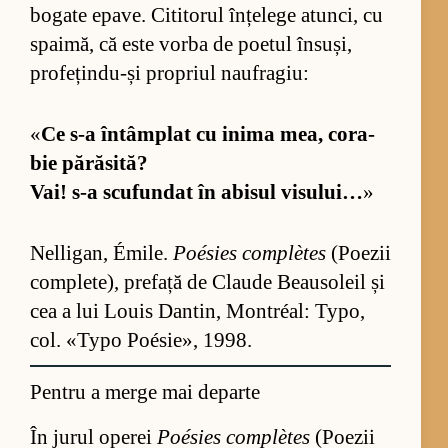
bo­gate epa­ve. Ci­ti­to­rul în­țe­lege atun­ci, cu
spai­mă, că este vorba de po­e­tul în­su­și,
pro­fe­țin­du-și pro­priul nau­fra­giu:
«
Ce s-a în­tâm­plat cu inima mea, co­ra­
bie pă­ră­si­tă?
Vai! s-a scu­fun­dat în abi­sul vi­su­lui…
»
Nel­li­gan, Émi­le.
Poé­sies com­plètes
(Po­e­zii
com­ple­te), pre­față de Cla­ude Bea­u­so­leil și
cea a lui Lo­uis Dan­tin, Montréal: Ty­po,
col. «Typo Poé­si­e», 1998.
Pentru a merge mai departe
În jurul operei
Poésies complètes
(Poezii