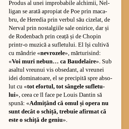
Pro­dus al unei im­pro­ba­bile al­chi­mii, Nel­
li­gan se arată apro­piat de Poe prin ma­ca­
bru, de He­re­dia prin ver­bul său ci­ze­lat, de
Ner­val prin nos­tal­gi­ile sale oni­ri­ce, dar și
de Ro­den­bach prin ceață și de Cho­pin
prin­tr-o mu­zică a su­fle­tu­lui. El își cul­tivă
cu mân­drie «
nevrozele
», măr­tu­ri­sind:
«
Voi muri ne­bun… ca Ba­u­de­laire
». Sub
asal­tul vre­u­nui vis ob­se­dant, al vre­u­nei
idei do­mi­na­toa­re, el se pre­ci­pită spre ab­so­
lut cu «
tot efor­tul, tot sân­gele su­fle­tu­
lui
», ceea ce îl face pe Lo­uis Dan­tin să
spu­nă: «
Ad­mițând că omul și opera nu
sunt de­cât o schi­ță, tre­buie afir­mat că
este o schiță de ge­niu
».