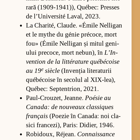
rară (1909-1941)), Québec: Pres­ses
de l’U­ni­ver­sité La­val, 2023.
La Cha­ri­té, Cla­u­de. «É­mile Nel­li­gan
et le mythe du gé­nie préco­ce, mort
fou» (É­mile Nel­li­gan și mi­tul ge­ni­
u­lui pre­co­ce, mort ne­bu­n), în
L’­In­
ven­tion de la lit­téra­ture québéco­ise
e
au 19
si­ècle
(In­ven­ția li­te­ra­tu­rii
québéco­ise în se­co­lul al XI­X-lea),
Québec: Sep­ten­trion, 2021.
Pa­ul-Cro­u­zet, Je­an­ne.
Poé­sie au
Can­a­da: de no­u­veaux clas­si­ques
français
(Po­e­zie în Can­a­da: noi cla­
sici fran­ce­zi), Pa­ris: Di­di­er, 1946.
Ro­bi­do­ux, Réjean.
Con­nai­s­sance