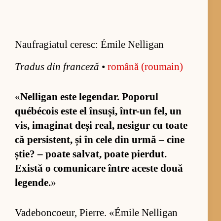
Naufragiatul ceresc: Émile Nelligan
Tra­dus din fran­ceză
•
ro­mână (ro­u­main)
«
Nel­li­gan este le­gen­dar. Po­po­rul
québécois este el în­su­și, în­tr-un fel, un
vis, ima­gi­nat deși re­al, ne­si­gur cu toate
că per­sis­tent, și în cele din urmă – cine
știe? – poate sal­vat, poate pier­dut.
Există o co­mu­ni­care în­tre aceste două
le­gen­de.
»
Va­de­bon­co­e­ur, Pier­re. «É­mile Nel­li­gan