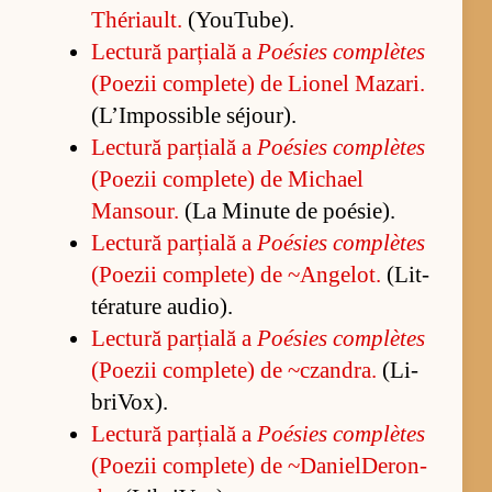
Théri­a­ult.
(Yo­u­Tu­be).
Lec­tură par­ți­ală a
Poé­sies com­plètes
(Po­e­zii com­ple­te) de Li­o­nel Ma­zari.
(L’Im­pos­si­ble séjo­u­r).
Lec­tură par­ți­ală a
Poé­sies com­plètes
(Po­e­zii com­ple­te) de Mi­chael
Manso­ur.
(La Mi­nute de poé­si­e).
Lec­tură par­ți­ală a
Poé­sies com­plètes
(Po­e­zii com­ple­te) de ~An­ge­lot.
(Lit­
téra­ture au­di­o).
Lec­tură par­ți­ală a
Poé­sies com­plètes
(Po­e­zii com­ple­te) de ~czan­dra.
(Li­
bri­Vo­x).
Lec­tură par­ți­ală a
Poé­sies com­plètes
(Po­e­zii com­ple­te) de ~Da­niel­De­ron­