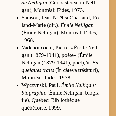
de Nel­li­gan
(Cu­noaș­te­rea lui Nel­li­
gan), Montréal: Fi­des, 1973.
Sam­son, Je­an-Noël și Char­land, Ro­
lan­d-Ma­rie (dir.).
Émile Nel­li­gan
(É­mile Nel­li­gan), Montréal: Fi­des,
1968.
Va­de­bon­co­e­ur, Pier­re. «É­mile Nel­li­
gan (1879-1941), poète» (É­mile
Nel­li­gan (1879-1941), po­e­t), în
En
qu­el­ques traits
(În câ­teva tră­să­tu­ri),
Montréal: Fi­des, 1978.
Wyc­zyn­ski, Pa­ul.
Émile Nel­li­gan:
bi­o­graphie
(É­mile Nel­li­gan: bi­o­gra­
fi­e), Québec: Bi­bli­othèque
québéco­i­se, 1999.