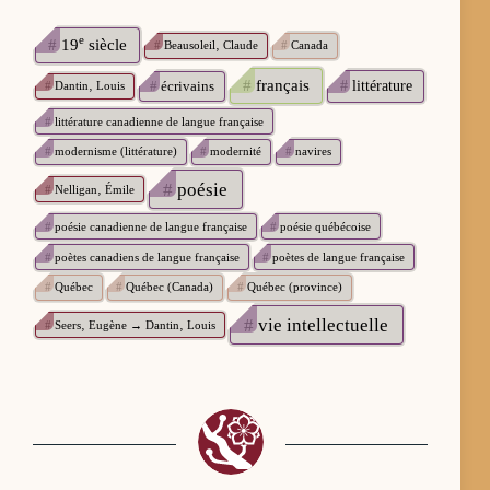
e
#
19
siècle
#
Beausoleil‚ Claude
#
Canada
#
français
#
écrivains
#
littérature
#
Dantin‚ Louis
#
littérature canadienne de langue française
#
modernisme (littérature)
#
modernité
#
navires
#
poésie
#
Nelligan‚ Émile
#
poésie canadienne de langue française
#
poésie québécoise
#
poètes canadiens de langue française
#
poètes de langue française
#
Québec
#
Québec (Canada)
#
Québec (province)
#
vie intellectuelle
#
Seers‚ Eugène → Dantin‚ Louis