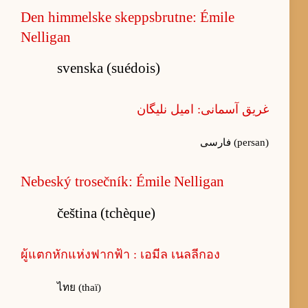
Den himmelske skeppsbrutne: Émile
Nelligan
svenska (suédois)
غریق آسمانی: امیل نلیگان
فارسی (persan)
Nebeský trosečník: Émile Nelligan
čeština (tchèque)
ผู้แตกหักแห่งฟากฟ้า : เอมีล เนลลีกอง
ไทย (thaï)