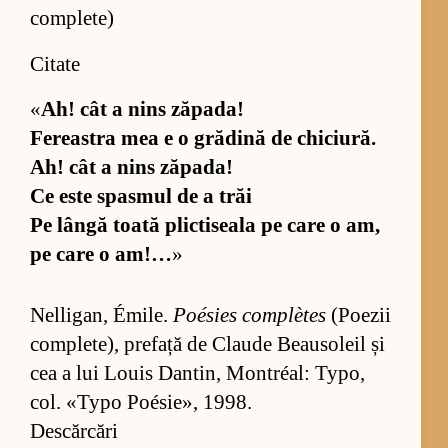
complete)
Citate
«
Ah! cât a nins ză­pa­da!
Fe­re­as­tra mea e o gră­dină de chi­ciu­ră.
Ah! cât a nins ză­pa­da!
Ce este spas­mul de a trăi
Pe lângă toată plic­ti­seala pe care o am,
pe care o am!…
»
Nel­li­gan, Émi­le.
Poé­sies com­plètes
(Po­e­zii
com­ple­te), pre­față de Cla­ude Bea­u­so­leil și
cea a lui Lo­uis Dan­tin, Montréal: Ty­po,
col. «Typo Poé­si­e», 1998.
Descărcări