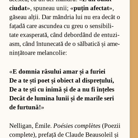
ciu­dat
», spu­neau unii; «
pu­țin afec­tat
»,
gă­seau al­ții. Dar mân­dria lui nu era de­cât o
fa­țadă care as­cun­dea cu greu o sen­si­bi­li­
tate exas­pe­ra­tă, când de­bor­dând de en­tu­zi­
asm, când în­tu­ne­cată de o săl­ba­tică și ame­
nin­ță­toare me­lan­co­lie:
«
E domnia râ­su­lui amar și a fu­riei
De a te ști poet și obiect al dis­pre­țu­lui,
De a te ști cu inimă și de a nu fi în­țe­les
De­cât de lu­mina lu­nii și de ma­rile seri
de furt­u­nă!
»
Nel­li­gan, Émi­le.
Poé­sies com­plètes
(Po­e­zii
com­ple­te), pre­față de Cla­ude Bea­u­so­leil și