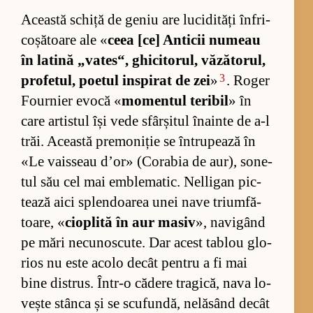
Această schiță de ge­niu are lu­ci­di­tăți în­fri­
co­șătoare ale «
ceea [ce] An­ti­cii nu­meau
în la­tină „va­tes“, ghi­ci­to­rul, vă­ză­to­rul,
3
pro­fe­tul, po­e­tul in­spi­rat de zei
»
. Ro­ger
Fo­ur­nier evocă «
mo­men­tul te­ri­bil
» în
care ar­tis­tul își vede sfâr­și­tul îna­inte de a-l
trăi. Această pre­mo­n­i­ție se în­tru­pe­ază în
«Le vai­s­seau d’or» (Co­ra­bia de au­r), so­ne­
tul său cel mai em­ble­ma­tic. Nel­li­gan pic­
tează aici splen­doa­rea unei nave tri­um­fă­
toa­re, «
cio­plită în aur ma­siv
», na­vi­gând
pe mări ne­cu­nos­cu­te. Dar acest ta­blou glo­
rios nu este acolo de­cât pen­tru a fi mai
bine dis­trus. În­tr-o că­dere tra­gi­că, nava lo­
vește stânca și se scu­fun­dă, ne­lă­sând de­cât