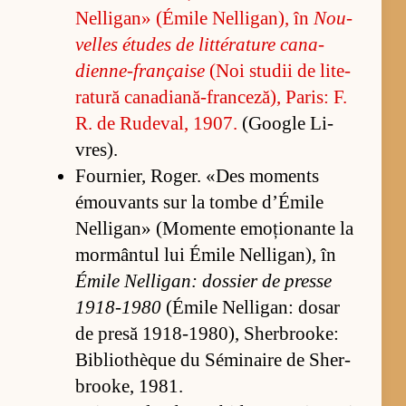
Nel­li­gan» (É­mile Nel­li­gan), în
No­u­
vel­les étu­des de lit­téra­ture can­a­
dien­ne-française
(Noi stu­dii de li­te­
ra­tură can­a­dia­nă-fran­ce­ză), Pa­ris: F.
R. de Ru­de­val, 1907.
(Go­o­gle Li­
vres).
Fo­ur­ni­er, Ro­ger. «Des mo­ments
émo­u­vants sur la tombe d’É­mile
Nel­li­gan» (Mo­mente emo­țio­nante la
mor­mân­tul lui Émile Nel­li­gan), în
Émile Nel­li­gan: dos­sier de presse
1918-1980
(É­mile Nel­li­gan: do­sar
de presă 1918-1980), Sher­bro­o­ke:
Bi­bli­othèque du Sé­mi­naire de Sher­
bro­o­ke, 1981.