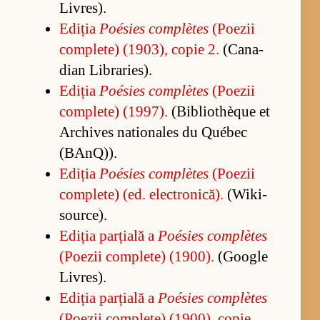
Li­vres).
Edi­ția
Poé­sies com­plètes
(Po­e­zii
com­ple­te) (1903), co­pie 2.
(Can­a­
dian Li­bra­ries).
Edi­ția
Poé­sies com­plètes
(Po­e­zii
com­ple­te) (1997).
(Bi­bli­othèque et
Ar­chi­ves na­tio­na­les du Québec
(BAn­Q)).
Edi­ția
Poé­sies com­plètes
(Po­e­zii
com­ple­te) (ed. elec­tro­ni­că).
(Wi­ki­
so­ur­ce).
Edi­ția par­ți­ală a
Poé­sies com­plètes
(Po­e­zii com­ple­te) (1900).
(Go­o­gle
Li­vres).
Edi­ția par­ți­ală a
Poé­sies com­plètes
(Po­e­zii com­ple­te) (1900), co­pie.