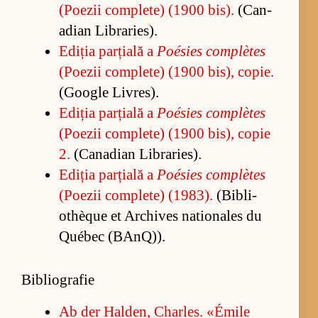
(Po­e­zii com­ple­te) (1900 bis).
(Can­
a­dian Li­bra­ries).
Edi­ția par­ți­ală a
Poé­sies com­plètes
(Po­e­zii com­ple­te) (1900 bis), co­pie.
(Go­o­gle Li­vres).
Edi­ția par­ți­ală a
Poé­sies com­plètes
(Po­e­zii com­ple­te) (1900 bis), co­pie
2.
(Can­a­dian Li­bra­ries).
Edi­ția par­ți­ală a
Poé­sies com­plètes
(Po­e­zii com­ple­te) (1983).
(Bi­bli­
othèque et Ar­chi­ves na­tio­na­les du
Québec (BAn­Q)).
Bibliografie
Ab der Hal­den, Char­les. «É­mile