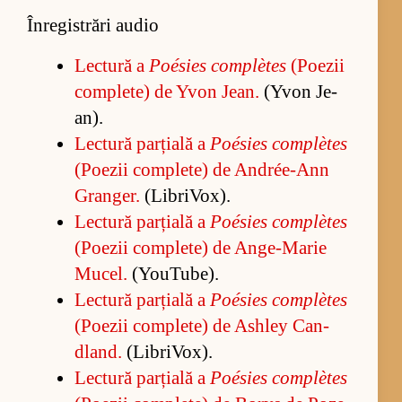
Înregistrări audio
Lec­tură a
Poé­sies com­plètes
(Po­e­zii
com­ple­te) de Yvon Jean.
(Y­von Je­
an).
Lec­tură par­ți­ală a
Poé­sies com­plètes
(Po­e­zii com­ple­te) de An­drée-Ann
Gran­ger.
(Li­bri­Vo­x).
Lec­tură par­ți­ală a
Poé­sies com­plètes
(Po­e­zii com­ple­te) de An­ge-Ma­rie
Mu­cel.
(Yo­u­Tu­be).
Lec­tură par­ți­ală a
Poé­sies com­plètes
(Po­e­zii com­ple­te) de As­hley Can­
dland.
(Li­bri­Vo­x).
Lec­tură par­ți­ală a
Poé­sies com­plètes