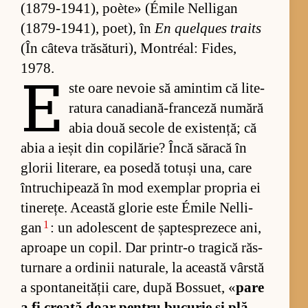
(1879-1941), poète» (É­mile Nel­li­gan
(1879-1941), po­e­t), în
En qu­el­ques traits
(În câ­teva tră­să­tu­ri), Montréal: Fi­des,
1978.
E
ste oare ne­voie să amin­tim că li­te­
ra­tura can­a­dia­nă-fran­ceză nu­mără
abia două se­cole de exis­ten­ță; că
abia a ie­șit din co­pi­lă­rie? Încă să­racă în
glo­rii li­te­ra­re, ea po­sedă to­tuși una, care
în­tru­chi­pe­ază în mod exem­plar pro­pria ei
ti­ne­re­țe. Această glo­rie este Émile Nel­li­
1
gan
: un ado­les­cent de șap­te­spre­zece ani,
aproape un co­pil. Dar prin­tr-o tra­gică răs­
tur­nare a or­di­nii na­tu­ra­le, la această vâr­stă
a spon­ta­ne­i­tă­ții ca­re, după Bos­su­et, «
pare
a fi cre­ată doar pen­tru bu­cu­rie și plă­