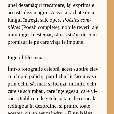
unei dez­a­mă­giri tre­că­toa­re, își ex­primă el
această dez­a­mă­gi­re. Aceasta răz­bate de-a
lun­gul în­tre­gii sale opere
Poé­sies com­
plètes
(Po­e­zii com­ple­te), no­bile re­ve­rii ale
unui în­ger bles­te­mat, ră­mas străin de com­
pro­mi­su­rile pe care viața le im­pu­ne.
Îngerul blestemat
În­tr-o fo­to­gra­fie ce­le­bră, acest sub­țire elev
cu chi­pul pa­lid și pă­rul zbu­r­lit fas­ci­ne­ază
prin ochii săi mari și li­chi­zi, in­fi­ni­ți; ochi
care se schim­bau, care în­țe­le­geau, care vi­
sau. Um­bla cu de­ge­tele pă­tate de cer­ne­a­lă,
re­din­gota în dez­or­di­ne, și prin­tre toate
aces­tea, cu un aer mân­dru. «
E un bă­iat