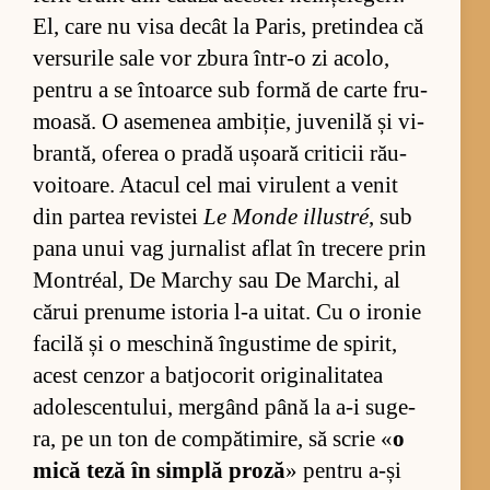
El, care nu visa de­cât la Pa­ris, pre­tin­dea că
ver­su­rile sale vor zbura în­tr-o zi aco­lo,
pen­tru a se în­toarce sub formă de carte fru­
moa­să. O ase­me­nea am­bi­ție, ju­ve­nilă și vi­
bran­tă, ofe­rea o pradă ușoară cri­ti­cii ră­u­
vo­itoa­re. Ata­cul cel mai vi­ru­lent a ve­nit
din par­tea re­vis­tei
Le Monde il­lus­tré
, sub
pana unui vag jur­na­list aflat în tre­cere prin
Montréal, De Mar­chy sau De Mar­chi, al
că­rui pre­nume is­to­ria l-a ui­tat. Cu o iro­nie
fa­cilă și o mes­chină în­gus­time de spi­rit,
acest cen­zor a batjo­co­rit ori­gi­na­li­ta­tea
ado­les­cen­tu­lui, mer­gând până la a-i su­ge­
ra, pe un ton de com­pă­ti­mi­re, să scrie «
o
mică teză în sim­plă proză
» pen­tru a-și