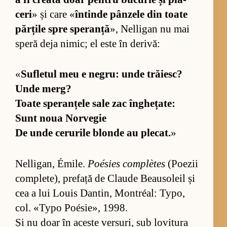
ceri
» și care «
în­tinde pân­zele din toate
păr­țile spre spe­ranță
», Nel­li­gan nu mai
speră deja ni­mic; el este în de­ri­vă:
«
Su­fle­tul meu e ne­gru: unde tră­iesc?
Unde merg?
Toate spe­ran­țele sale zac în­ghe­ța­te:
Sunt noua Nor­ve­gie
De unde ce­ru­rile blonde au ple­cat.
»
Nel­li­gan, Émi­le.
Poé­sies com­plètes
(Po­e­zii
com­ple­te), pre­față de Cla­ude Bea­u­so­leil și
cea a lui Lo­uis Dan­tin, Montréal: Ty­po,
col. «Typo Poé­si­e», 1998.
Și nu doar în aceste ver­su­ri, sub lo­vi­tura