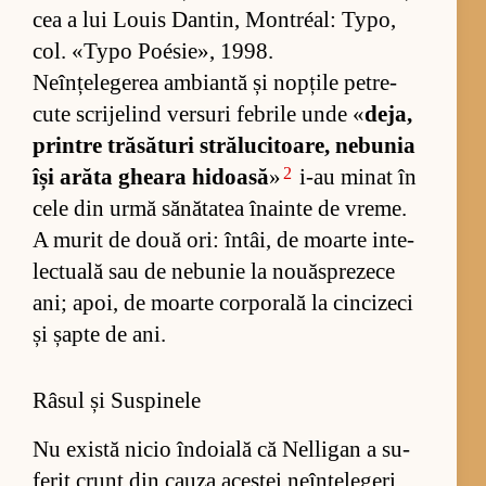
cea a lui Lo­uis Dan­tin, Montréal: Ty­po,
col. «Typo Poé­si­e», 1998.
Ne­în­țe­le­ge­rea am­bi­antă și nop­țile pe­tre­
cute scri­je­lind ver­suri fe­brile unde «
de­ja,
prin­tre tră­să­turi stră­lu­ci­toa­re, ne­bu­nia
2
își arăta ghe­ara hi­doasă
»
i-au mi­nat în
cele din urmă să­nă­ta­tea îna­inte de vre­me.
A mu­rit de două ori: în­tâi, de moarte in­te­
lec­tu­ală sau de ne­bu­nie la no­uă­spre­zece
ani; apoi, de moarte cor­po­rală la cinci­zeci
și șapte de ani.
Râsul și Suspinele
Nu există nicio în­do­ială că Nel­li­gan a su­
fe­rit crunt din ca­uza aces­tei ne­în­țe­le­geri.