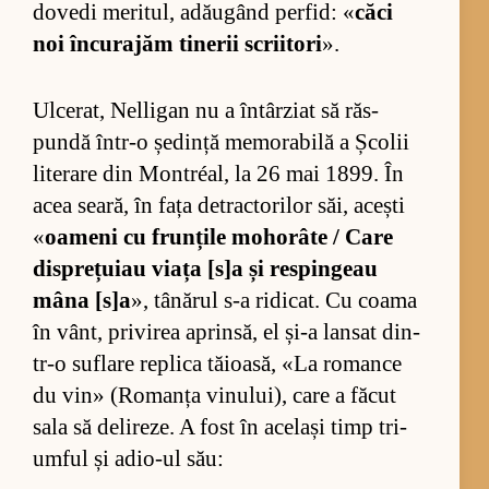
do­vedi me­ri­tul, adă­u­gând per­fid: «
căci
noi în­cu­ra­jăm ti­ne­rii scri­i­tori
».
Ul­ce­rat, Nel­li­gan nu a în­târ­ziat să răs­
pundă în­tr-o șe­dință me­mo­ra­bilă a Șco­lii
li­te­rare din Montréal, la 26 mai 1899. În
acea sea­ră, în fața de­trac­to­ri­lor săi, acești
«
oa­meni cu frun­țile mo­ho­râte / Care
dis­pre­țu­iau viața [s]a și res­pin­geau
mâna [s]a
», tâ­nă­rul s-a ri­di­cat. Cu coama
în vânt, pri­vi­rea aprin­să, el și-a lan­sat din­
tr-o su­flare re­plica tă­i­oa­să, «La ro­mance
du vin» (Ro­manța vi­nu­lui), care a fă­cut
sala să de­li­re­ze. A fost în ace­lași timp tri­
um­ful și adi­o-ul său: