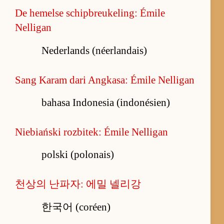
De hemelse schipbreukeling: Émile
Nelligan
Nederlands (néerlandais)
Sang Karam dari Angkasa: Émile Nelligan
bahasa Indonesia (indonésien)
Niebiański rozbitek: Émile Nelligan
polski (polonais)
천상의 난파자: 에밀 넬리강
한국어 (coréen)