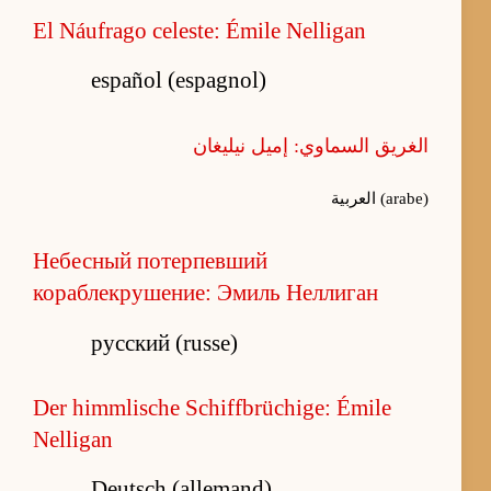
El Náufrago celeste: Émile Nelligan
español (espagnol)
الغريق السماوي: إميل نيليغان
العربية (arabe)
Небесный потерпевший
кораблекрушение: Эмиль Неллиган
русский (russe)
Der himmlische Schiffbrüchige: Émile
Nelligan
Deutsch (allemand)