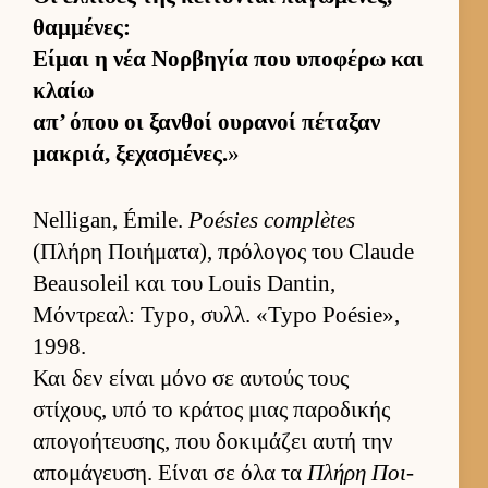
θαμ­μένες:
Εί­μαι η νέα Νορ­βηγία που υποφέρω και
κλαίω
απ’ όπου οι ξαν­θοί ου­ρανοί πέταξαν
μακριά, ξεχασμένες.
»
Nelligan, Émile.
Poésies complètes
(Πλήρη Ποι­ήματα), πρόλογος του Claude
Beausoleil και του Louis Dantin,
Μόντρεαλ: Typo, συλλ. «Typo Poésie»,
1998.
Και δεν εί­ναι μόνο σε αυ­τούς τους
στίχους, υπό το κράτος μιας παροδικής
απογοήτευ­σης, που δοκιμάζει αυτή την
απομάγευ­ση. Εί­ναι σε όλα τα
Πλήρη Ποι­