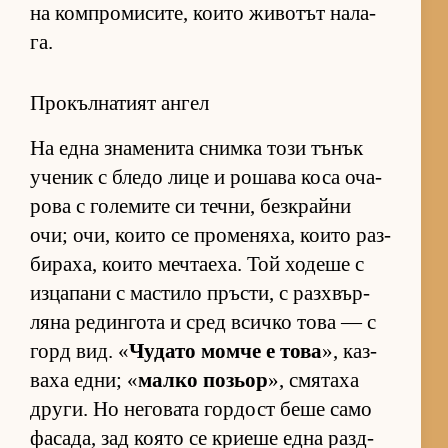
на ком­п­ро­ми­си­те, ко­ито жи­во­тът на­ла­
га.
Прокълнатият ангел
На една зна­ме­нита снимка този тъ­нък
уче­ник с бледо лице и ро­шава коса оча­
рова с го­ле­мите си теч­ни, без­к­райни
очи; очи, ко­ито се про­ме­ня­ха, ко­ито раз­
би­ра­ха, ко­ито меч­та­е­ха. Той хо­деше с
из­ца­пани с мас­тило пръс­ти, с раз­х­вър­
ляна ре­дин­гота и сред всичко това — с
горд вид. «
Чу­дато момче е това
», каз­
ваха ед­ни; «
малко по­зьор
», смя­таха
дру­ги. Но не­го­вата гор­дост беше само
фа­са­да, зад ко­ято се кри­еше една раз­д­