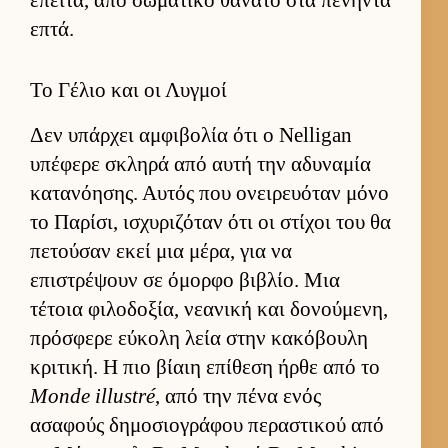
έπει­τα, από σωματικό θάνατο στα πενήντα
επτά.
Το Γέλιο και οι Λυγμοί
Δεν υπάρ­χει αμ­φιβολία ότι ο Nelligan
υπέφερε σκληρά από αυτή την αδυναμία
κατανόη­σης. Αυ­τός που ονει­ρευόταν μόνο
το Παρίσι, ισχυριζόταν ότι οι στίχοι του θα
πετού­σαν εκεί μια μέρα, για να
επιστρέψουν σε όμορφο βιβλίο. Μια
τέτοια φιλοδοξία, νεανική και δονού­μενη,
πρόσφερε εύ­κολη λεία στην κακόβουλη
κριτική. Η πιο βίαιη επίθεση ήρθε από το
Monde illustré
, από την πένα ενός
ασαφούς δημοσιο­γράφου περαστικού από