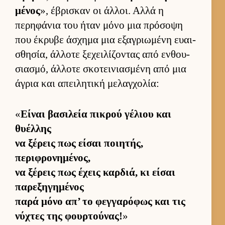
μένος
», έβρισκαν οι άλ­λοι. Αλλά η
περηφάνια του ήταν μόνο μια πρόσοψη
που έκρυβε άσχημα μια εξαγριω­μένη ευαι­
σθησία, άλ­λοτε ξεχει­λίζοντας από εν­θου­
σια­σμό, άλ­λοτε σκοτει­νια­σμένη από μια
άγρια και απει­λητική μελαγ­χολία:
«
Εί­ναι βασιλεία πικρού γέλιου και
θυέλ­λης
να ξέρεις πως εί­σαι ποι­ητής,
περιφρονημένος,
να ξέρεις πως έχεις καρ­διά, κι εί­σαι
παρεξηγημένος
παρά μόνο απ’ το φεγ­γαρόφως και τις
νύχτες της φουρ­τού­νας!
»