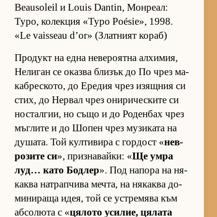
Beausoleil и Louis Dantin, Мон­ре­ал:
Typo, ко­лек­ция «Typo Poésie», 1998.
«Le vaisseau d’or» (Златният кораб)
Про­дукт на една не­ве­ро­ятна ал­хи­мия,
Не­ли­ган се оказва бли­зък до По чрез ма­
каб­рес­ко­то, до Ере­дия чрез изящ­ния си
стих, до Нер­вал чрез они­ри­чес­ките си
нос­тал­гии, но също и до Ро­ден­бах чрез
мъг­лите и до Шо­пен чрез му­зи­ката на
ду­ша­та. Той кул­ти­вира с гор­дост «
нев­
ро­зите си
», приз­на­вай­ки: «
Ще умра
луд… като Бод­лер
». Под на­пора на ня­
каква нат­рап­чива меч­та, на ня­каква до­
ми­ни­раща идея, той се ус­т­ре­мява към
аб­со­люта с «
ця­лото уси­лие, ця­лата