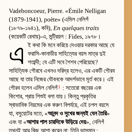
Vadeboncoeur, Pierre. «Émile Nelligan
(1879-1941), poète» (এমিল নেলিগঁ
(১৮৭৯-১৯৪১), কবি),
En quelques traits
(কয়েকটি রেখায়)-এ, মন্ট্রিয়ল : Fides, ১৯৭৮।
এ
ই কথা কি মনে করিয়ে দেওয়ার দরকার আছে যে
ফরাসি-কানাডীয় সাহিত্যের বয়স মাত্র দুই
শতাব্দী; যে এটি সবে শৈশব পেরিয়েছে?
সাহিত্যিক গৌরবে এখনও দরিদ্র হলেও, এর একটি গৌরব
আছে যা তার নিজের যৌবনকে আদর্শভাবে মূর্ত করে। এই
1
গৌরব হলেন এমিল নেলিগঁ
: সতেরো বছরের এক
কিশোর, প্রায় শিশুই বলা যায়। কিন্তু প্রকৃতির
স্বাভাবিক নিয়মের এক করুণ বিপর্যয়ে, এই চপল বয়সে
যা, বসুয়েটের মতে, «
আনন্দ ও সুখের জন্যই যেন তৈরি
»
এবং যা «
আশার পাল চারদিকে উড়িয়ে দেয়
», নেলিগঁ
তখনই আর কিছু আশা করেন না; তিনি ভাসমান :