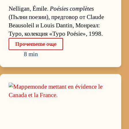
Nelligan, Émile.
Poésies complètes
(Пълни по­е­зи­и), пред­го­вор от Claude
Beausoleil и Louis Dantin, Мон­ре­ал:
Typo, ко­лек­ция «Typo Poésie», 1998.
Про­че­тете още
8 min