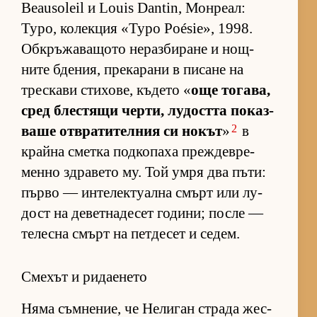
Beausoleil и Louis Dantin, Мон­ре­ал:
Typo, ко­лек­ция «Typo Poésie», 1998.
Об­к­ръ­жа­ва­щото не­раз­би­ране и нощ­
ните бде­ния, пре­ка­рани в пи­сане на
трес­кави сти­хо­ве, къ­дето «
още то­га­ва,
сред блес­тящи чер­ти, лу­достта по­каз­
2
ваше от­в­ра­ти­тел­ния си но­кът
»
в
крайна сметка под­ко­паха преж­дев­ре­
менно здра­вето му. Той умря два пъ­ти:
първо — ин­те­лек­ту­ална смърт или лу­
дост на де­вет­на­де­сет го­ди­ни; после —
те­лесна смърт на пет­де­сет и се­дем.
Смехът и ридаенето
Няма съм­не­ние, че Не­ли­ган страда жес­