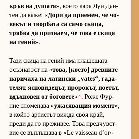
кръв на ду­шата
», ко­ето кара Луи Дан­
тен да ка­же: «
Дори да при­е­мем, че чо­
ве­кът и твор­бата са само ски­ца,
трябва да приз­на­ем, че това е скица
на ге­ний
».
Тази скица на ге­ний има пла­ше­щата
осъз­на­тост на «
то­ва, [ко­е­то] древ­ните
на­ри­чаха на ла­тин­ски „vates“, га­да­
те­лят, яс­но­ви­де­цът, про­ро­кът, по­е­тът,
3
вдъх­но­вен от бо­го­вете
»
. Роже Фур­
ние спо­ме­нава «
ужа­ся­ва­щия мо­мент
»,
в който ар­тис­тът вижда своя край,
преди да го пре­жи­вее. Това пред­чув­с­т­
вие се въп­лъ­щава в «Le vaisseau d’or»