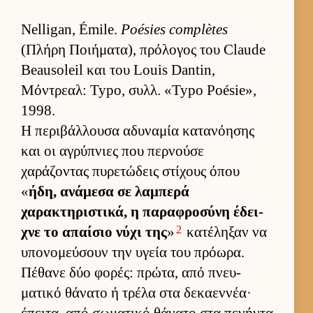
Nelligan, Émile.
Poésies complètes
(Πλήρη Ποι­ήματα), πρόλογος του Claude
Beausoleil και του Louis Dantin,
Μόντρεαλ: Typo, συλλ. «Typo Poésie»,
1998.
Η περιβάλ­λουσα αδυναμία κατανόη­σης
και οι αγρύπνιες που περ­νούσε
χαράζοντας πυρετώδεις στίχους όπου
«
ήδη, ανάμεσα σε λαμπερά
χαρακτηριστικά, η παραφροσύνη έδει­
2
χνε το απαί­σιο νύχι της
»
κατέληξαν να
υπονομεύ­σουν την υγεία του πρόωρα.
Πέθανε δύο φορές: πρώτα, από πνευ­
ματικό θάνατο ή τρέλα στα δεκαεν­νέα·