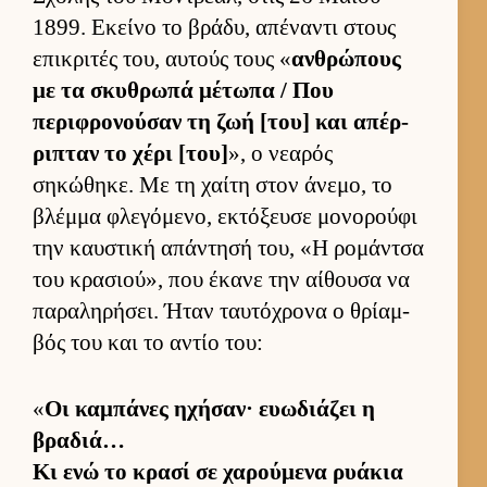
1899. Εκείνο το βράδυ, απέναντι στους
επικριτές του, αυ­τούς τους «
αν­θρώπους
με τα σκυθρωπά μέτωπα / Που
περιφρονού­σαν τη ζωή [του] και απέρ­
ριπταν το χέρι [του]
», ο νεαρός
σηκώθηκε. Με τη χαίτη στον άνεμο, το
βλέμμα φλεγόμενο, εκτόξευσε μονορούφι
την καυ­στική απάντησή του, «Η ρομάν­τσα
του κρασιού», που έκανε την αί­θουσα να
παραληρήσει. Ήταν ταυ­τόχρονα ο θρίαμ­
βός του και το αντίο του:
«
Οι καμπάνες ηχήσαν· ευω­διάζει η
βραδιά…
Κι ενώ το κρασί σε χαρού­μενα ρυάκια