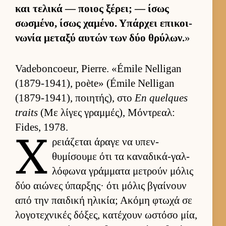
και τελικά — ποιος ξέρει; — ίσως
σωσμένο, ίσως χαμένο. Υπάρ­χει επικοι­
νωνία μεταξύ αυ­τών των δύο θρύλων.
»
Vadeboncoeur, Pierre. «Émile Nelligan
(1879-1941), poète» (Émile Nelligan
(1879-1941), ποι­ητής), στο
En quelques
traits
(Με λίγες γραμ­μές), Μόντρεαλ:
Fides, 1978.
Χ
ρειάζεται άραγε να υπεν­
θυμίσουμε ότι τα καναδικά-γαλ­
λόφωνα γράμ­ματα μετρούν μόλις
δύο αιώνες ύπαρ­ξης· ότι μόλις βγαί­νουν
από την παι­δική ηλικία; Ακόμη φτωχά σε
λογοτεχνικές δόξες, κατέχουν ωστόσο μία,