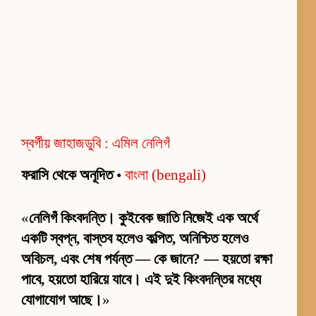
স্বর্গীয় জাহাজডুবি : এমিল নেলিগঁ
ফরাসি থেকে অনূদিত
•
বাংলা (bengali)
«
নেলিগঁ কিংবদন্তি। কুইবেক জাতি নিজেই এক অর্থে
একটি স্বপ্ন, বাস্তব হলেও কল্পিত, অনিশ্চিত হলেও
অবিচল, এবং শেষ পর্যন্ত — কে জানে? — হয়তো রক্ষা
পাবে, হয়তো হারিয়ে যাবে। এই দুই কিংবদন্তির মধ্যে
যোগাযোগ আছে।
»