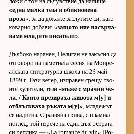
ложи с тон на съ­чув­с­т­вие да на­пише
«
една малка теза в обик­но­вена
проза
», за да до­каже зас­лу­гите си, като
ко­варно до­ба­ви: «
за­щото ние на­сър­ча­
ваме мла­дите пи­са­тели
».
Дъл­боко на­ра­нен, Не­ли­ган не за­късня да
от­го­вори на па­мет­ната се­сия на Мон­ре­
ал­с­ката ли­те­ра­турна школа на 26 май
1899 г. Тази ве­чер, из­п­ра­вен срещу сво­
ите ху­ли­те­ли, тези «
мъже с мрачни че­
ла, / Ко­ито пре­зи­раха жи­вота м[у] и
от­б­лъс­к­ваха ръ­ката м[у]
», мла­де­жът
се на­диг­на. С раз­вяна гри­ва, с плам­нал
пог­лед, той из­рече на един дъх ос­т­рата
си реп­лика — «La romance du vin» (Ро­