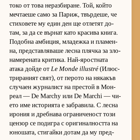
токо от това не­раз­би­ра­не. Той, който
меч­та­еше само за Па­риж, твър­де­ше, че
сти­хо­вете му един ден ще от­ле­тят до­
там, за да се вър­нат като кра­сива кни­га.
По­добна ам­би­ция, мла­дежка и пла­мен­
на, пред­с­тав­ля­ваше лесна плячка за зло­
на­ме­ре­ната кри­ти­ка. Най-я­рос­т­ната
атака дойде от
Le Monde illustré
(И­люс­
т­ри­ра­ният свят), от пе­рото на ня­ка­къв
слу­чаен жур­на­лист на прес­той в Мон­
реал — De Marchy или De Marchi — чи­
ето име ис­то­ри­ята е заб­ра­ви­ла. С лесна
иро­ния и дреб­нава ог­ра­ни­че­ност този
цен­зор се по­дигра с ори­ги­нал­ността на
юно­ша­та, сти­гайки до­там да му пред­