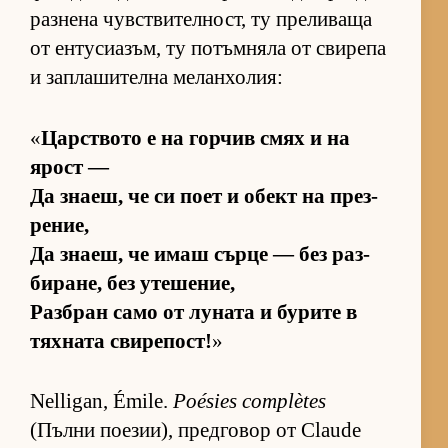
раз­нена чув­с­т­ви­тел­ност, ту пре­ли­ваща
от ен­ту­си­а­зъм, ту по­тъм­няла от сви­репа
и зап­ла­ши­телна ме­лан­хо­лия:
«
Цар­с­т­вото е на гор­чив смях и на
ярост —
Да зна­еш, че си поет и обект на през­
ре­ние,
Да зна­еш, че имаш сърце — без раз­
би­ра­не, без уте­ше­ние,
Раз­б­ран само от лу­ната и бу­рите в
тях­ната сви­ре­пост!
»
Nelligan, Émile.
Poésies complètes
(Пълни по­е­зи­и), пред­го­вор от Claude