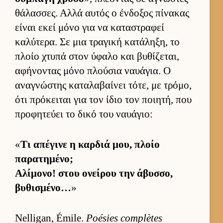
θάλασ­σες. Αλλά αυ­τός ο έν­δοξος πίνακας
εί­ναι εκεί μόνο για να καταστραφεί
καλύτερα. Σε μια τραγική κατάληξη, το
πλοίο χτυπά στον ύφαλο και βυθίζεται,
αφήνοντας μόνο πλού­σια ναυάγια. Ο
αναγνώστης καταλαβαί­νει τότε, με τρόμο,
ότι πρόκει­ται για τον ίδιο τον ποι­ητή, που
προφητεύει το δικό του ναυάγιο:
«
Τι απέγινε η καρ­διά μου, πλοίο
παρατημένο;
Αλίμονο! στου ονεί­ρου την άβυσ­σο,
βυθισμένο…
»
Nelligan, Émile.
Poésies complètes