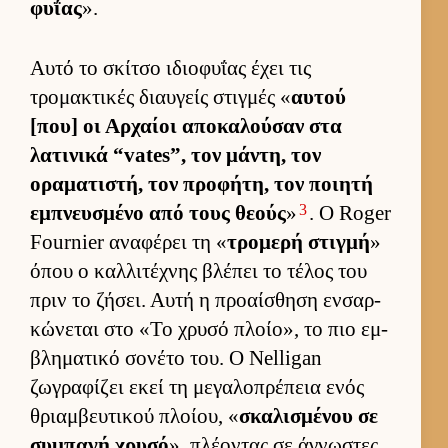
φυΐας
».
Αυτό το σκίτσο ιδιο­φυΐας έχει τις
τρομακτικές διαυ­γείς στιγ­μές «
αυ­τού
[που] οι Αρ­χαίοι αποκαλού­σαν στα
λατινικά “vates”, τον μάντη, τον
οραματιστή, τον προφήτη, τον ποι­ητή
3
εμπνευ­σμένο από τους θεούς
»
. Ο Roger
Fournier αναφέρει τη «
τρομερή στιγμή
»
όπου ο καλ­λιτέχνης βλέπει το τέλος του
πριν το ζήσει. Αυτή η προαί­σθηση εν­σαρ­
κώνεται στο «Το χρυσό πλοί­ο», το πιο εμ­
βληματικό σονέτο του. Ο Nelligan
ζωγραφίζει εκεί τη μεγαλοπρέπεια ενός
θριαμ­βευ­τικού πλοί­ου, «
σκαλισμένου σε
συμπαγή χρυσό
», πλέοντας σε άγνωστες