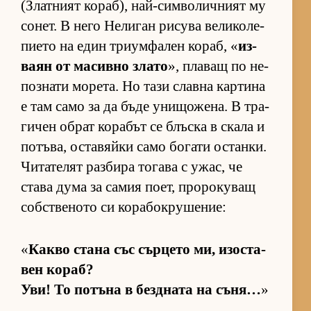
(Злат­ният ко­раб), най-сим­во­лич­ният му
со­нет. В него Не­ли­ган ри­сува ве­ли­ко­ле­
пи­ето на един три­ум­фа­лен ко­раб, «
из­
ваян от ма­сивно злато
», пла­ващ по не­
поз­нати мо­ре­та. Но тази славна кар­тина
е там само за да бъде уни­що­же­на. В тра­
ги­чен об­рат ко­ра­бът се блъска в скала и
по­тъ­ва, ос­та­вяйки само бо­гати ос­тан­ки.
Чи­та­те­лят раз­бира то­гава с ужас, че
става дума за са­мия по­ет, про­ро­ку­ващ
соб­с­т­ве­ното си ко­ра­бок­ру­ше­ние:
«
Какво стана със сър­цето ми, изос­та­
вен ко­раб?
Уви! То по­тъна в без­д­ната на съ­ня…
»