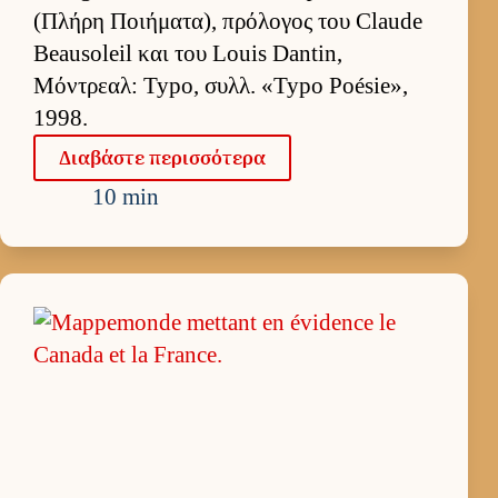
(Πλήρη Ποι­ήματα), πρόλογος του Claude
Beausoleil και του Louis Dantin,
Μόντρεαλ: Typo, συλλ. «Typo Poésie»,
1998.
Δια­βάστε περισ­σότερα
10 min