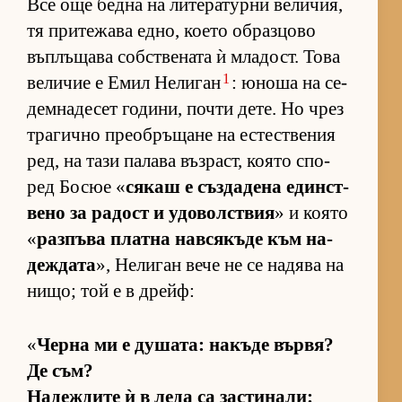
Все още бедна на ли­те­ра­турни ве­ли­чия,
тя при­те­жава ед­но, ко­ето об­раз­цово
въп­лъ­щава соб­с­т­ве­ната ѝ мла­дост. Това
1
ве­ли­чие е Емил Не­ли­ган
: юноша на се­
дем­на­де­сет го­ди­ни, почти де­те. Но чрез
тра­гично пре­об­ръ­щане на ес­тес­т­ве­ния
ред, на тази па­лава въз­раст, ко­ято спо­
ред Бо­сюе «
ся­каш е съз­да­дена един­с­т­
вено за ра­дост и удо­вол­с­т­вия
» и ко­ято
«
раз­пъва платна нав­ся­къде към на­
деж­дата
», Не­ли­ган вече не се на­дява на
ни­що; той е в дрейф:
«
Черна ми е ду­ша­та: на­къде вър­вя?
Де съм?
На­деж­дите ѝ в леда са зас­ти­на­ли: