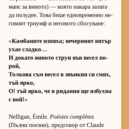
манс за ви­но­то) — ко­ято на­кара за­лата
да по­лу­дее. Това беше ед­нов­ре­менно не­
го­вият три­умф и не­го­вото сбо­гу­ва­не:
«
Кам­ба­ните из­пя­ха; ве­чер­ният вя­тър
ухае слад­ко…
И до­като ви­ното струи във ве­сел по­
рой,
Тол­кова съм ве­сел в звън­кия си смях,
тъй яр­ко,
О! тъй яр­ко, че в ри­да­ния ще из­бухна
с вой!
»
Nelligan, Émile.
Poésies complètes
(Пълни по­е­зи­и), пред­го­вор от Claude