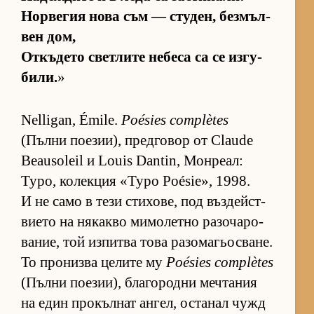
Нор­ве­гия нова съм — сту­ден, без­мъл­
вен дом,
От­къ­дето свет­лите не­беса са се из­гу­
би­ли.
»
Nelligan, Émile.
Poésies complètes
(Пълни по­е­зи­и), пред­го­вор от Claude
Beausoleil и Louis Dantin, Мон­ре­ал:
Typo, ко­лек­ция «Typo Poésie», 1998.
И не само в тези сти­хо­ве, под въз­дейс­т­
ви­ето на ня­какво ми­мо­летно ра­зо­ча­ро­
ва­ние, той из­питва това ра­зо­ма­гьос­ва­не.
То про­низва це­лите му
Poésies complètes
(Пълни по­е­зи­и), бла­го­родни меч­та­ния
на един про­къл­нат ан­гел, ос­та­нал чужд