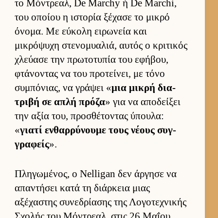
το Μόντρεαλ, De Marchy ή De Marchi,
του οποίου η ιστορία ξέχασε το μικρό
όνομα. Με εύ­κολη ει­ρωνεία και
μικρόψυχη στενομυα­λιά, αυ­τός ο κριτικός
χλεύ­ασε την πρωτοτυπία του εφήβου,
φτάνοντας να του προτεί­νει, με τόνο
συμπόνιας, να γράψει «
μια μικρή δια­
τριβή σε απλή πρόζα
» για να αποδεί­ξει
την αξία του, προσθέτοντας ύπου­λα:
«
γιατί εν­θαρ­ρύνουμε τους νέους συγ­
γραφείς
».
Πληγωμένος, ο Nelligan δεν άρ­γησε να
απαντήσει κατά τη διάρ­κεια μιας
αξέχαστης συνεδρίασης της Λογοτεχνικής
Σχολής του Μόντρεαλ, στις 26 Μαΐου