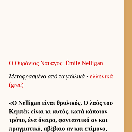
Ο Ουράνιος Ναυαγός: Émile Nelligan
Μεταφρασμένο από τα γαλ­λικά
•
ελ­ληνικά
(grec)
«
Ο Nelligan εί­ναι θρυλικός. Ο λαός του
Κεμπέκ εί­ναι κι αυ­τός, κατά κάποιον
τρόπο, ένα όνει­ρο, φανταστικό αν και
πραγ­ματικό, αβέβαιο αν και επίμονο,