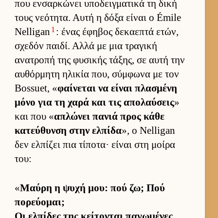
που εν­σαρ­κώνει υποδειγ­ματικά τη δική
τους νεότητα. Αυτή η δόξα εί­ναι ο Émile
1
Nelligan
: ένας έφηβος δεκαεπτά ετών,
σχεδόν παι­δί. Αλλά με μια τραγική
ανατροπή της φυσικής τάξης, σε αυτή την
αυ­θόρ­μητη ηλικία που, σύμ­φωνα με τον
Bossuet, «
φαί­νεται να εί­ναι πλασμένη
μόνο για τη χαρά και τις απολαύ­σεις
»
και που «
απλώνει πανιά προς κάθε
κατεύ­θυνση στην ελ­πίδα
», ο Nelligan
δεν ελ­πίζει πια τίποτα· εί­ναι στη μοίρα
του:
«
Μαύρη η ψυχή μου: πού ζω; Πού
πορεύ­ομαι;
Οι ελ­πίδες της κεί­τονται παγωμένες,