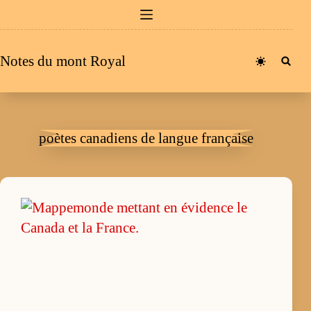
Passer
au
contenu
Notes du mont Royal
poètes canadiens de langue française