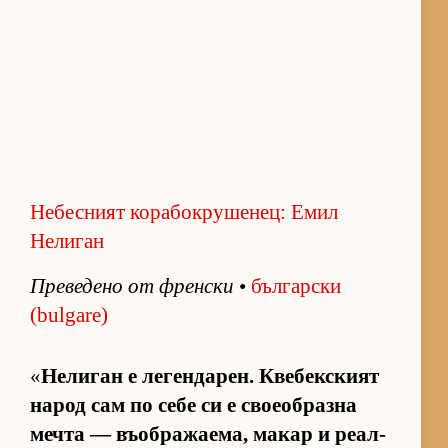
Небесният корабокрушенец: Емил
Нелиган
Пре­ве­дено от френ­ски
•
бъл­гар­ски
(bulgare)
«
Не­ли­ган е ле­ген­да­рен. Кве­бек­с­кият
на­род сам по себе си е сво­еоб­разна
мечта — въ­об­ра­жа­е­ма, ма­кар и ре­ал­