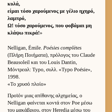
κυλά,
εί­μαι τόσο χαρού­μενος με γέλιο ηχηρό,
λαμπρό,
Ω! τόσο χαρού­μενος, που φοβάμαι μη
κλάψω πικρά!
»
Nelligan, Émile.
Poésies complètes
(Πλήρη Ποι­ήματα), πρόλογος του Claude
Beausoleil και του Louis Dantin,
Μόντρεαλ: Typo, συλλ. «Typo Poésie»,
1998.
«Το χρυσό πλοίο»
Προ­ϊόν μιας απίθανης αλ­χημεί­ας, ο
Nelligan φαί­νεται κοντά στον Poe μέσω
του μακάβριου, στον Heredia μέσω του