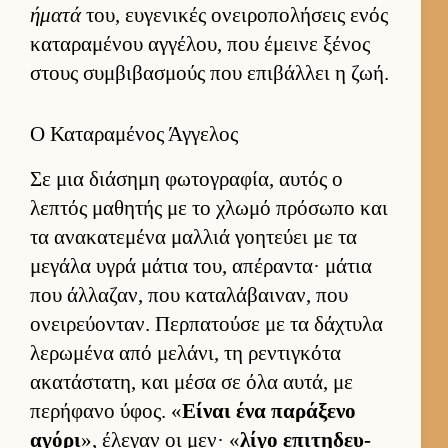
ήματά
του, ευ­γενικές ονει­ροπολήσεις ενός
καταραμένου αγ­γέλου, που έμεινε ξένος
στους συμ­βιβασμούς που επιβάλ­λει η ζωή.
Ο Καταραμένος Άγγελος
Σε μια διάσημη φωτογραφία, αυ­τός ο
λεπτός μαθητής με το χλωμό πρόσωπο και
τα ανακατεμένα μαλ­λιά γοη­τεύει με τα
μεγάλα υγρά μάτια του, απέραντα· μάτια
που άλ­λαζαν, που καταλάβαι­ναν, που
ονει­ρεύ­ονταν. Περ­πατούσε με τα δάχτυλα
λερωμένα από μελάνι, τη ρεντιγκότα
ακατάστατη, και μέσα σε όλα αυ­τά, με
περήφανο ύφος. «
Εί­ναι ένα παράξενο
αγόρι
», έλεγαν οι μεν· «
λίγο επιτηδευ­