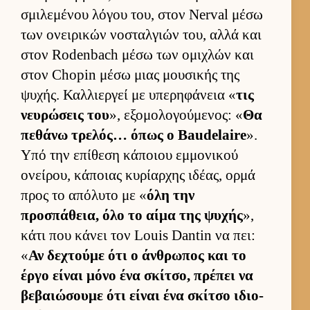
σμιλεμένου λόγου του, στον Nerval μέσω
των ονει­ρικών νοσταλ­γιών του, αλλά και
στον Rodenbach μέσω των ομιχλών και
στον Chopin μέσω μιας μου­σικής της
ψυχής. Καλ­λιερ­γεί με υπερηφάνεια «
τις
νευ­ρώσεις του
», εξομολογού­μενος: «
Θα
πεθάνω τρελός… όπως ο Baudelaire
».
Υπό την επίθεση κάποιου εμ­μονικού
ονεί­ρου, κάποιας κυρίαρ­χης ιδέας, ορμά
προς το απόλυτο με «
όλη την
προσπάθεια, όλο το αίμα της ψυχής
»,
κάτι που κάνει τον Louis Dantin να πει:
«
Αν δεχτούμε ότι ο άν­θρωπος και το
έργο εί­ναι μόνο ένα σκίτσο, πρέπει να
βεβαιώσουμε ότι εί­ναι ένα σκίτσο ιδιο­