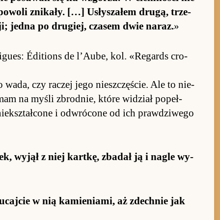
 po­woli zni­ka­ły. […] Usłysza­łem drugą, trze­
zji; jedna po drugiej, cza­sem dwie na­raz.
»
igues: Éditions de l’Au­be, kol. «Regards cro­
go wada, czy raczej jego nie­szczę­ście. Ale to nie­
 mam na myśli zbrod­nie, które wi­dział po­peł­
 znie­kształ­cone i od­wrócone od ich praw­dziwego
k, wy­jął z niej kart­kę, zbadał ją i na­gle wy­
caj­cie w nią ka­mie­nia­mi, aż zdech­nie jak