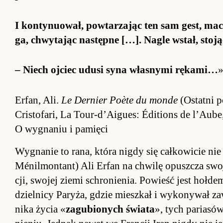
I kon­ty­nuował, po­wtarzając ten sam ge­st, ma­
ga, chwytając na­stępne […]. Na­gle wstał, sto­jąc 
– Niech oj­ciec udusi syna wła­snymi ręka­mi…
Er­fan, Ali.
Le Der­nier Po­ète du monde
(Ostatni po
Cristo­fari, La To­ur-d’Aigues: Éditions de l’Au­b
O wygnaniu i pamięci
Wy­gna­nie to rana, która ni­gdy się cał­ko­wicie n
Ménil­mon­tant) Ali Er­fan na chwilę opusz­cza swo
cji, swojej ziemi schro­nie­nia. Po­wieść jest hoł­dem
dziel­nicy Pa­ryża, gdzie miesz­kał i wy­ko­nywał za­
nika życia «
za­gubio­nych świata
», tych pa­ria­só