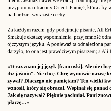
nie­niu. Jed­nak na­wet we Fran­cji Iran ni­gdy nie j
przy­po­mina utracony Orient. Pa­mięć, która aby wal
naj­bar­dziej wy­raziste cechy.
Za każ­dym razem, gdy po­dej­muje pi­sanie, Ali Er­
Sma­kuje eks­tazę wspo­mnie­nia, przy­jem­ność od­
oj­czystym języku. A po­nie­waż ta od­na­le­ziona pa
darzyło, to ona jest praw­dziwym pi­sarzem; a Ali E
«
Te­raz znam jej język [fran­cu­ski]. Ale nie c
dz: ja­śmi­n“. Nie chcę. Chcę wy­mówić na­zwę k
zywał? Dlaczego nie pa­mię­tam? Ten wielki kwi
wznosił, który się ob­ra­cał. Wspinał się po­nad
Jak się na­zywał? Pięk­nie pach­niał. Pani znowu
pła­czę…
»