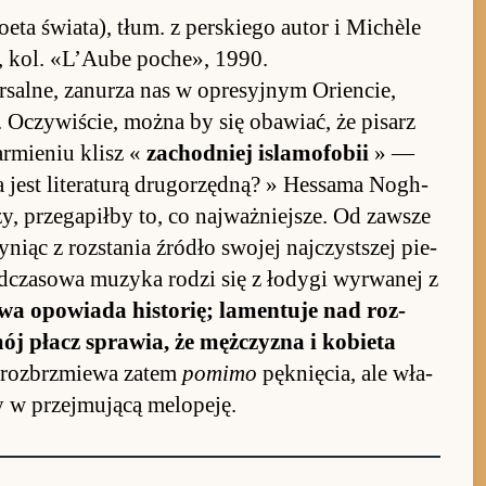
­eta świa­ta), tłum. z per­skiego au­tor i Mi­chèle
e, kol. «L’Aube po­che», 1990.
­sal­ne, za­nurza nas w opre­syj­nym Orien­cie,
. Oczywi­ście, można by się obawiać, że pi­sarz
r­mie­niu klisz «
za­chod­niej is­lamo­fo­bii
» —
a jest literaturą drugo­rzęd­ną? » Hes­sama Nogh­
y, prze­ga­piłby to, co naj­waż­niej­sze. Od za­wsze
czyniąc z roz­stania źródło swojej naj­czyst­szej pie­
ad­czasowa mu­zyka ro­dzi się z łodygi wy­rwanej z
owa opo­wiada hi­sto­rię; lamen­tuje nad roz­
ój płacz sprawia, że męż­czyzna i ko­bieta
e roz­brzmiewa za­tem
pomimo
pęk­nię­cia, ale wła­
ty w przej­mu­jącą melopeję.