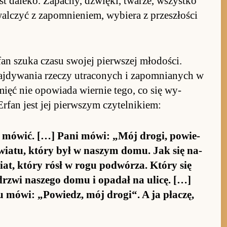
est da­le­ko. Za­pa­chy, dźwię­ki, twarze, wszystko
­czyć z za­po­mnie­niem, wy­biera z prze­szło­ści
fan szuka czasu swojej pierw­szej młodo­ści.
naj­dywania rze­czy utraconych i za­po­mnia­nych w
­mięć nie opo­wiada wier­nie te­go, co się wy­
r­fan jest jej pierw­szym czytel­nikiem:
hcę mówić. […] Pani mówi: „Mój dro­gi, po­wie­
wia­tu, który był w na­szym do­mu. Jak się na­
at, który rósł w rogu po­dwó­rza. Który się
 drzwi na­szego domu i opa­dał na ulicę. […]
 mówi: „Po­wie­dz, mój dro­gi“. A ja pła­czę,