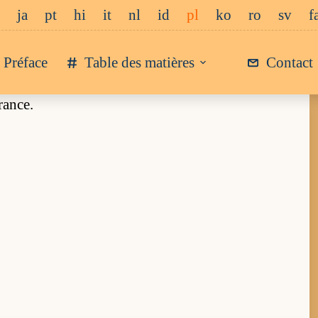
ja
pt
hi
it
nl
id
pl
ko
ro
sv
f
Préface
Table des matières
Contact