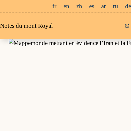
Passer
fr
en
zh
es
ar
ru
de
au
contenu
Notes du mont Royal