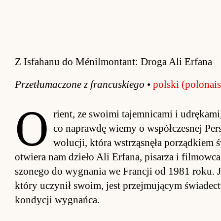
Z Isfahanu do Ménilmontant: Droga Ali Erfana
Prze­tłuma­czone z fran­cu­skiego
•
pol­ski (po­lona­is
O
rient, ze swoimi ta­jem­nicami i udręka­mi,
co na­prawdę wiemy o współ­cze­snej Per­sji
wolu­cji, która wstrząsnęła po­rząd­kiem ś
otwiera nam dzieło Ali Er­fana, pi­sarza i fil­mowca
szonego do wy­gna­nia we Fran­cji od 1981 ro­ku. J
który uczynił swoim, jest przej­mu­jącym świa­dec­tw
kon­dycji wy­gnań­ca.