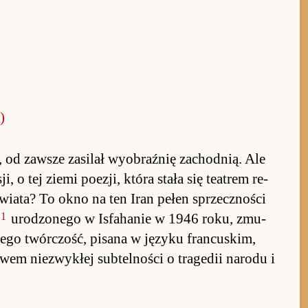
)
 od za­wsze za­silał wy­obraź­nię za­chod­nią. Ale
, o tej ziemi po­ezji, która stała się te­atrem re­
wia­ta? To okno na ten Iran pe­łen sprzecz­no­ści
1
uro­dzonego w Is­fahanie w 1946 ro­ku, zmu­
ego twór­czość, pi­sana w języku fran­cu­skim,
em nie­zwykłej sub­tel­no­ści o tra­gedii na­rodu i