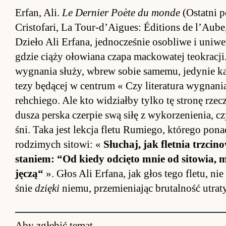
Er­fan, Ali.
Le Der­nier Po­ète du monde
(Ostatni po
Cristo­fari, La To­ur-d’Aigues: Éditions de l’Au­b
Dzieło Ali Er­fana, jed­nocze­śnie oso­bliwe i uniwer
gdzie ciąży ołowiana czapa mac­ko­watej teo­kracji
wy­gna­nia służy, wbrew so­bie sa­memu, jedynie ka
tezy będącej w cen­trum « Czy literatura wy­gna­ni
reh­chie­go. Ale kto wi­działby tylko tę stronę rze­cz
du­sza per­ska czer­pie swą siłę z wy­ko­rze­nie­nia, 
śni. Taka jest lek­cja fletu Rumie­go, którego po­n
ro­dzimych si­to­wi: «
Słuchaj, jak flet­nia trzcin
staniem: “Od kiedy od­cięto mnie od si­to­wia, m
jęczą“
». Głos Ali Er­fana, jak głos tego fle­tu, ni
śnie
dzięki
nie­mu, prze­mie­nia­jąc brutal­ność utra
Aby zgłębić temat