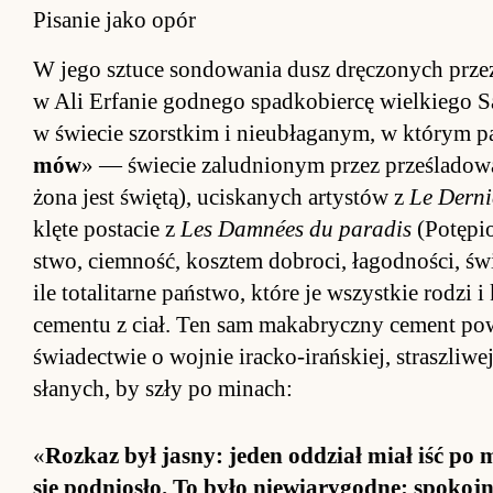
Pisanie jako opór
W jego sztuce son­dowania dusz dręczonych przez ty­
w Ali Er­fanie god­nego spad­ko­biercę wiel­kiego S
w świe­cie szorst­kim i nie­ubłaga­nym, w którym pa­
mów
» — świe­cie za­lud­nio­nym przez prze­śladow
żona jest świę­tą), uciska­nych ar­ty­stów z
Le Der­n
klęte po­stacie z
Les Dam­nées du pa­radis
(Po­tępi
stwo, ciem­ność, kosz­tem do­bro­ci, łagod­no­ści, świ
ile to­talitarne pań­stwo, które je wszyst­kie ro­dzi
cementu z ciał. Ten sam ma­ka­bryczny cement po
świa­dec­twie o woj­nie irac­ko-irań­skiej, strasz­liw
słanych, by szły po mi­na­ch:
«
Roz­kaz był ja­sny: jeden od­dział miał iść po 
się pod­nio­sło. To było nie­wia­rygod­ne: spo­koj