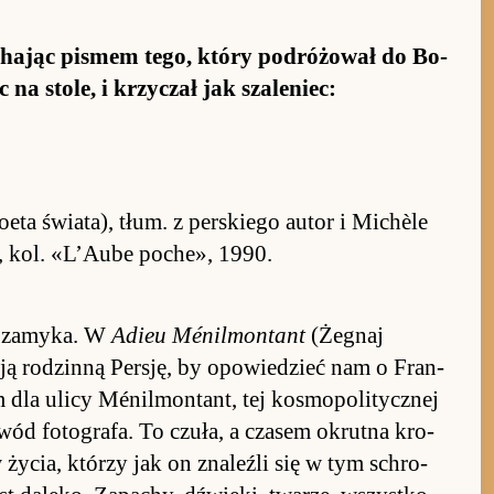
chając pi­smem te­go, który po­dró­żował do Bo­
na sto­le, i krzyczał jak sza­le­niec:
»
­eta świa­ta), tłum. z per­skiego au­tor i Mi­chèle
e, kol. «L’Aube po­che», 1990.
ie za­myka. W
Adieu Ménil­mon­tant
(Żegnaj
ją ro­dzinną Per­sję, by opo­wie­dzieć nam o Fran­
 dla ulicy Ménil­mon­tant, tej ko­smo­po­li­tycz­nej
wód fo­to­gra­fa. To czuła, a cza­sem okrutna kro­
w życia, którzy jak on zna­leźli się w tym schro­