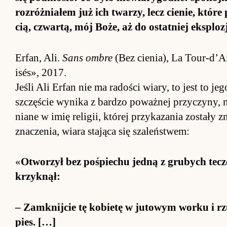
roz­róż­nia­łem już ich twarzy, lecz cie­nie, które
cią, czwar­tą, mój Bo­że, aż do ostat­niej eks­plo
Er­fan, Ali.
Sans ombre
(Bez cie­nia), La To­ur-d’A
isés», 2017.
Jeśli Ali Er­fan nie ma rado­ści wia­ry, to jest to je
szczę­ście wy­nika z bar­dzo po­waż­nej przy­czyny,
niane w imię re­ligii, której przy­ka­zania zo­stały
zna­cze­nia, wiara stająca się sza­leń­stwem:
«
Otworzył bez po­śpie­chu jedną z gru­bych te­cze
krzyk­nął:
– Za­mknij­cie tę ko­bietę w juto­wym worku i rzu
pies. […]