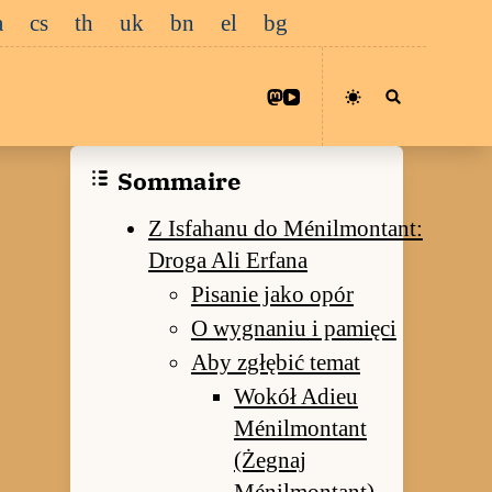
a
cs
th
uk
bn
el
bg
Sommaire
Z Isfahanu do Ménilmontant:
Droga Ali Erfana
Pisanie jako opór
O wygnaniu i pamięci
Aby zgłębić temat
Wokół Adieu
Ménilmontant
(Żegnaj