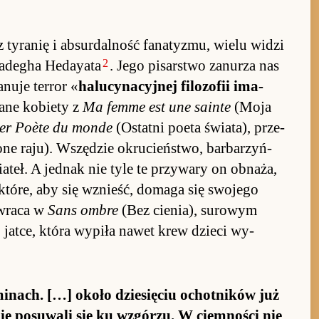
ranię i ab­sur­dal­ność fana­ty­zmu, wielu wi­dzi
2
a­de­gha Heday­ata
. Jego pi­sar­stwo za­nurza nas
nuje ter­ror «
halu­cyna­cyj­nej fi­lozofii ima­
ane ko­biety z
Ma femme est une sa­inte
(Moja
ier Po­ète du monde
(Ostatni po­eta świa­ta), prze­
one raju). Wszędzie okrucień­stwo, bar­barzyń­
a­teł. A jed­nak nie tyle te przy­wary on ob­na­ża,
 i które, aby się wznie­ść, do­maga się swojego
­wraca w
Sans ombre
(Bez cie­nia), su­ro­wym
ej jat­ce, która wy­piła na­wet krew dzieci wy­
mi­nach. […] około dzie­się­ciu ochot­ników już
­nie po­suwali się ku wzgórzu. W ciem­no­ści nie