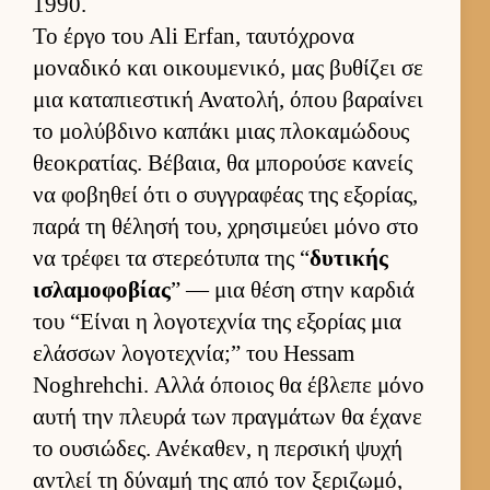
1990.
Το έργο του Ali Erfan, ταυ­τόχρονα
μοναδικό και οι­κου­μενικό, μας βυθίζει σε
μια καταπιε­στική Ανατολή, όπου βαραί­νει
το μολύβδινο καπάκι μιας πλοκαμώδους
θεοκρατίας. Βέβαια, θα μπορούσε κανείς
να φοβηθεί ότι ο συγ­γραφέας της εξορίας,
παρά τη θέλησή του, χρησιμεύει μόνο στο
να τρέφει τα στερεότυπα της “
δυτικής
ισλαμοφοβίας
” — μια θέση στην καρ­διά
του “Εί­ναι η λογοτεχνία της εξορίας μια
ελάσ­σων λογοτεχνία;” του Hessam
Noghrehchi. Αλλά όποιος θα έβλεπε μόνο
αυτή την πλευρά των πραγ­μάτων θα έχανε
το ου­σιώδες. Ανέκαθεν, η περ­σική ψυχή
αντλεί τη δύναμή της από τον ξεριζωμό,