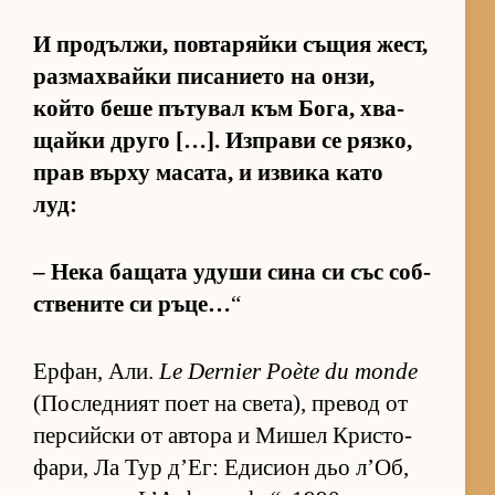
И про­дъл­жи, пов­та­ряйки съ­щия жест,
раз­мах­вайки пи­са­ни­ето на он­зи,
който беше пъ­ту­вал към Бо­га, хва­
щайки друго […]. Из­п­рави се ряз­ко,
прав върху ма­са­та, и из­вика като
луд:
– Нека ба­щата удуши сина си със соб­
с­т­ве­ните си ръ­це…
“
Ер­фан, Али.
Le Dernier Poète du monde
(Пос­лед­ният поет на све­та), пре­вод от
пер­сийски от ав­тора и Ми­шел Крис­то­
фа­ри, Ла Тур д’Ег: Еди­сион дьо л’Об,