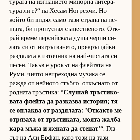
ту­рата на из­г­на­ни­ето ми­норна ли­те­ра­
тура ли е?“ на Хе­сам Ног­рех­чи. Но
който би ви­дял само тази страна на не­
ща­та, би про­пус­нал съ­щес­т­ве­но­то. От­к­
рай време пер­сийс­ката душа черпи си­
лата си от из­т­ръг­ва­не­то, прев­ръ­щайки
раз­дя­лата в из­точ­ник на най-чис­тата си
пе­сен. Та­къв е уро­кът на флей­тата на
Ру­ми, чи­ято неп­ре­ходна му­зика се
ражда от ней­ното стъб­ло, от­къс­нато от
род­ната тръс­ти­ка: “
Слу­шай тръс­ти­ко­
вата флейта да раз­казва ис­то­рия; тя
се оп­лаква от раз­дя­ла­та: ’От­както ме
от­ря­заха от тръс­ти­ка­та, мо­ята жалба
кара мъжа и же­ната да сте­нат’
“. Гла­
сът на Али Ер­фан, като този на тази