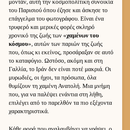
μοντάν, αυτή την κοσμοπολίτικη συνοι­κία
του Παρισιού όπου έζησε και άσκησε το
επάγ­γελμα του φωτογράφου. Εί­ναι ένα
τρυφερό και μερικές φορές σκληρό
χρονικό της ζωής των «
χαμένων του
κόσμου
», αυ­τών των παριών της ζωής
που, όπως κι εκεί­νος, προσάραξαν σε αυτό
το καταφύγιο. Ωστόσο, ακόμη και στη
Γαλ­λία, το Ιράν δεν εί­ναι ποτέ μακριά. Οι
μυρωδιές, οι ήχοι, τα πρόσωπα, όλα
θυμίζουν τη χαμένη Ανατολή. Μια μνήμη
που, για να παλέψει ενάντια στη λήθη,
επιλέγει από το παρελ­θόν τα πιο εξέχοντα
χαρακτηριστικά.
Κάθε φορά που αναλαμ­βάνει να γράψει, ο