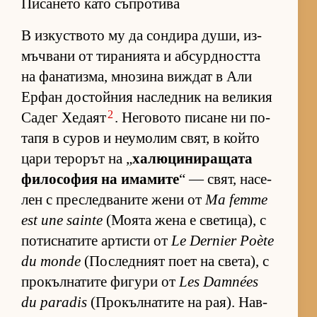
Писането като съпротива
В из­кус­т­вото му да сон­дира ду­ши, из­
мъч­вани от ти­ра­ни­ята и аб­сур­д­ността
на фа­на­тиз­ма, мно­зина виж­дат в Али
Ер­фан дос­той­ния нас­лед­ник на ве­ли­кия
2
Са­дег Хе­даят
. Не­го­вото пи­сане ни по­
тапя в су­ров и не­у­мо­лим свят, в който
цари те­ро­рът на „
ха­лю­ци­ни­ра­щата
фи­ло­со­фия на има­мите
“ — свят, на­се­
лен с прес­лед­ва­ните жени от
Ma femme
est une sainte
(Мо­ята жена е све­ти­ца), с
по­тис­на­тите ар­тисти от
Le Dernier Poète
du monde
(Пос­лед­ният поет на све­та), с
про­къл­на­тите фи­гури от
Les Damnées
du paradis
(Про­къл­на­тите на ра­я). Нав­