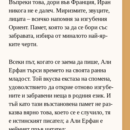
Въп­реки то­ва, дори във Фран­ция, Иран
ни­кога не е да­леч. Ми­риз­ми­те, зву­ци­те,
ли­цата – всичко на­помня за из­гу­бе­ния
Ори­ент. Па­мет, ко­ято за да се бори със
заб­ра­ва­та, из­бира от ми­на­лото най-яр­
ките чер­ти.
Всеки път, ко­гато се за­ема да пи­ше, Али
Ер­фан търси вре­мето на сво­ята ранна
мла­дост. Той вкусва ек­с­таза на спо­ме­на,
удо­вол­с­т­ви­ето да от­к­рие от­ново из­гу­бе­
ните и заб­ра­вени неща в род­ния език. И
тъй като тази въз­ста­но­вена па­мет не раз­
казва вярно то­ва, ко­ето се е слу­чи­ло, тя
е ис­тин­с­кият пи­са­тел; а Али Ер­фан е
ней­ният пръв чи­та­тел: