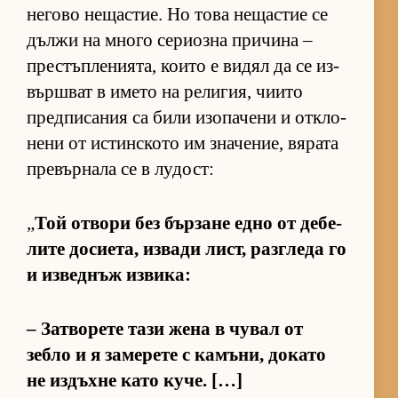
не­гово не­щас­тие. Но това не­щас­тие се
дължи на много се­ри­озна при­чина –
прес­тъп­ле­ни­я­та, ко­ито е ви­дял да се из­
вър­ш­ват в името на ре­ли­гия, чи­ито
пред­пи­са­ния са били изо­па­чени и от­к­ло­
нени от ис­тин­с­кото им зна­че­ние, вя­рата
пре­вър­нала се в лу­дост:
„
Той от­вори без бър­зане едно от де­бе­
лите до­си­е­та, из­вади лист, раз­г­леда го
и из­вед­нъж из­ви­ка:
– Зат­во­рете тази жена в чу­вал от
зебло и я за­ме­рете с ка­мъ­ни, до­като
не из­дъхне като ку­че. […]