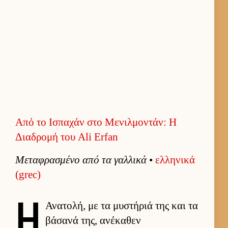
Από το Ισπαχάν στο Μενιλμοντάν: Η
Διαδρομή του Ali Erfan
Μεταφρασμένο από τα γαλ­λικά
•
ελ­ληνικά
(grec)
Η
Ανατολή, με τα μυστήριά της και τα
βάσανά της, ανέκαθεν