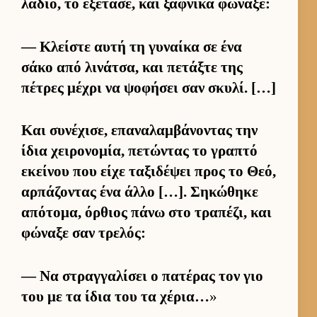
λάδιο, το εξέτασε, και ξαφ­νικά φώναξε:
— Κλεί­στε αυτή τη γυναίκα σε ένα
σάκο από λινάτσα, και πετάξτε της
πέτρες μέχρι να ψοφήσει σαν σκυλί. […]
Και συνέχισε, επαναλαμ­βάνοντας την
ίδια χει­ρονομία, πετώντας το γραπτό
εκεί­νου που είχε ταξιδέψει προς το Θεό,
αρ­πάζοντας ένα άλλο […]. Σηκώθηκε
απότομα, όρ­θιος πάνω στο τραπέζι, και
φώναξε σαν τρελός:
— Να στραγ­γαλίσει ο πατέρας τον γιο
του με τα ίδια του τα χέρια…
»