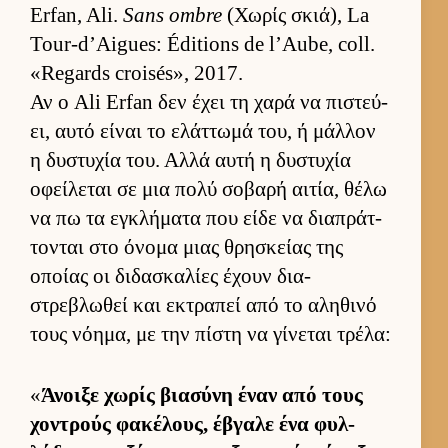
Erfan, Ali.
Sans ombre
(Χωρίς σκιά), La
Tour-d’Aigues: Éditions de l’Aube, coll.
«Regards croisés», 2017.
Αν ο Ali Erfan δεν έχει τη χαρά να πιστεύ­
ει, αυτό εί­ναι το ελάτ­τωμά του, ή μάλ­λον
η δυστυχία του. Αλλά αυτή η δυστυχία
οφεί­λεται σε μια πολύ σοβαρή αι­τία, θέλω
να πω τα εγκλήματα που είδε να δια­πράτ­
τονται στο όνομα μιας θρησκείας της
οποίας οι διδασκαλίες έχουν δια­
στρεβλωθεί και εκτραπεί από το αληθινό
τους νόη­μα, με την πίστη να γίνεται τρέλα:
«
Άνοιξε χωρίς βια­σύνη έναν από τους
χοντρούς φακέλους, έβγαλε ένα φυλ­