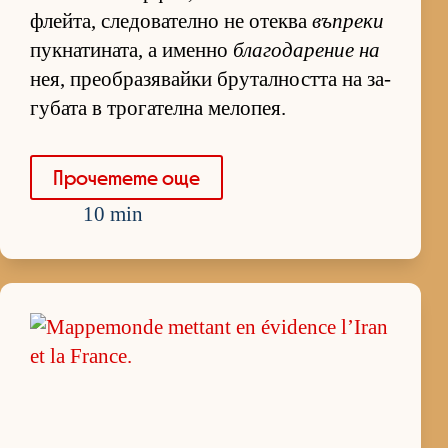
флей­та, сле­до­ва­телно не отеква
въпреки
пук­на­ти­на­та, а именно
бла­го­да­ре­ние на
нея, пре­об­ра­зя­вайки бру­тал­ността на за­
гу­бата в тро­га­телна ме­ло­пея.
Про­че­тете още
10 min