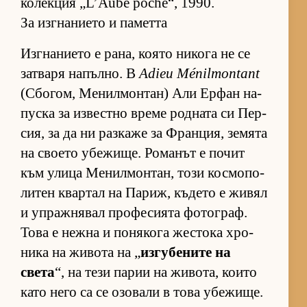
ко­лек­ция „L’Aube poche“, 1990.
За изгнанието и паметта
Из­г­на­ни­ето е ра­на, ко­ято ни­кога не се
зат­варя на­пъл­но. В
Adieu Ménilmontant
(Сбо­гом, Ме­нил­мон­тан) Али Ер­фан на­
пуска за из­вес­тно време род­ната си Пер­
сия, за да ни раз­каже за Фран­ция, зе­мята
на сво­ето убе­жи­ще. Ро­ма­нът е по­чит
към улица Ме­нил­мон­тан, този кос­мо­по­
ли­тен квар­тал на Па­риж, къ­дето е жи­вял
и уп­раж­ня­вал про­фе­си­ята фо­тог­раф.
Това е нежна и по­ня­кога жес­тока хро­
ника на жи­вота на „
из­гу­бе­ните на
света
“, на тези па­рии на жи­во­та, ко­ито
като него са се озо­вали в това убе­жи­ще.