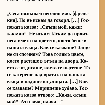
„
Сега поз­на­вам не­го­вия език [френ­с­
ки­я]. Но не ис­кам да го­во­ря. […] Гос­
по­жата каз­ва: „Скъпи мой, ка­жи:
жас­мин“. Не ис­кам. Ис­кам да про­из­
неса името на цве­те­то, ко­ето беше в
на­шата къ­ща. Как се каз­ва­ше? Защо
не си спом­ням? Това го­лямо цве­те,
ко­ето рас­теше в ъгъла на дво­ра. Ко­
ето се из­ди­га­ше, ко­ето се вър­те­ше. То
се ка­те­реше над вра­тата на на­шата
къща и па­даше на ули­ца­та. […] Как
се каз­ва­ше? Ми­ри­шеше ху­ба­во. Гос­
по­жата казва от­но­во: „Ка­жи, скъпи
мой“. Аз пла­ча, пла­ча…
“