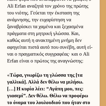
Ali Erfan αναζητά τον χρόνο της πρώτης
του νιότης. Γεύ­εται την έκ­σταση της
ανάμνησης, την ευ­χαρίστηση να
ξαναβρίσκει τα χαμένα και ξεχασμένα
πράγ­ματα στη μητρική γλώσ­σα. Και,
καθώς αυτή η ανακτημένη μνήμη δεν
αφηγεί­ται πιστά αυτό που συνέβη, αυτή εί­
ναι ο πραγ­ματικός συγ­γραφέας· και ο Ali
Erfan εί­ναι ο πρώτος της αναγνώστης:
«
Τώρα, γνωρίζω τη γλώσσα της [τα
γαλ­λικά]. Αλλά δεν θέλω να μιλήσω.
[…] Η κυρία λέει: “Αγάπη μου, πες:
για­σεμί”. Δεν θέλω. Θέλω να προφέρω
το όνομα του λου­λου­διού που ήταν στο