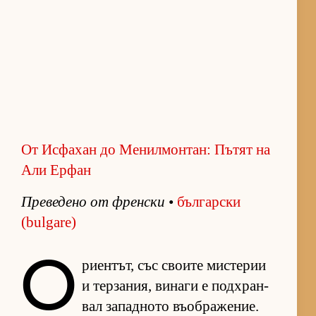
От Исфахан до Менилмонтан: Пътят на
Али Ерфан
Пре­ве­дено от френ­ски
•
бъл­гар­ски
(bulgare)
О
ри­ен­тът, със сво­ите мис­те­рии
и тер­за­ния, ви­наги е под­х­ран­
вал за­пад­ното въ­об­ра­же­ние.