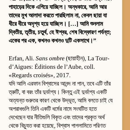
পাহাড়ের দিকে এগিয়ে যাচ্ছিল। অন্ধকারে, আমি আর
তাদের মুখ আলাদা করতে পারছিলাম না, কেবল ছায়া যা
ধীরে ধীরে অদৃশ্য হয়ে যাচ্ছিল। […] আমি শুনলাম
দ্বিতীয়, তৃতীয়, চতুর্থ, হে ঈশ্বর, শেষ বিস্ফোরণ পর্যন্ত;
একের পর এক, কখনও কখনও দুটি একসাথে।”
Erfan, Ali.
Sans ombre
(ছায়াহীন), La Tour-
d’Aigues: Éditions de l’Aube, coll.
«Regards croisés», 2017.
যদি আলি এরফান বিশ্বাসের আনন্দ না পান, তবে এটি তাঁর
ত্রুটি, বা বরং তাঁর দুর্ভাগ্য। কিন্তু এই দুর্ভাগ্য একটি
অত্যন্ত গুরুতর কারণ থেকে উদ্ভূত, আমি বলতে চাই যে
অপরাধগুলি তিনি একটি ধর্মের নামে সংঘটিত হতে
দেখেছেন যার নীতিগুলি বিকৃত এবং তাদের প্রকৃত অর্থ
থেকে বিচ্যুত করা হয়েছে, বিশ্বাস পাগলামিতে পরিণত