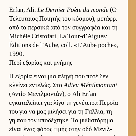
Erfan, Ali.
Le Dernier Poète du monde
(Ο
Τελευ­ταίος Ποι­ητής του κόσμου), μετάφρ.
από τα περ­σικά από τον συγ­γραφέα και τη
Michèle Cristofari, La Tour-d’Aigues:
Éditions de l’Aube, coll. «L’Aube poche»,
1990.
Περί εξορίας και μνήμης
Η εξορία εί­ναι μια πληγή που ποτέ δεν
κλεί­νει εντελώς. Στο
Adieu Ménilmontant
(Αντίο Μενιλ­μοντάν), ο Ali Erfan
εγκαταλεί­πει για λίγο τη γενέτειρα Περ­σία
του για να μας μιλήσει για τη Γαλ­λία, τη
γη που τον υποδέχτηκε. Το μυθιστόρημα
εί­ναι ένας φόρος τιμής στην οδό Μενιλ­