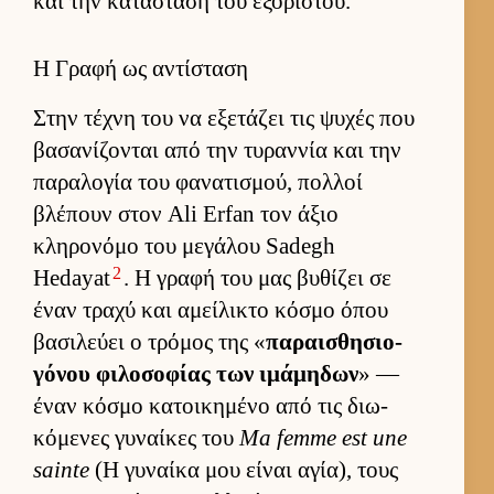
και την κατάσταση του εξόριστου.
Η Γραφή ως αντίσταση
Στην τέχνη του να εξετάζει τις ψυχές που
βασανίζονται από την τυραν­νία και την
παραλογία του φανατισμού, πολ­λοί
βλέπουν στον Ali Erfan τον άξιο
κληρονόμο του μεγάλου Sadegh
2
Hedayat
. Η γραφή του μας βυθίζει σε
έναν τραχύ και αμεί­λικτο κόσμο όπου
βασιλεύει ο τρόμος της «
παραι­σθησιο­
γόνου φιλοσοφίας των ιμάμηδων
» —
έναν κόσμο κατοι­κημένο από τις διω­
κόμενες γυναί­κες του
Ma femme est une
sainte
(Η γυναίκα μου εί­ναι αγία), τους