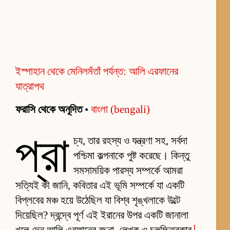
ইস্পাহান থেকে মেনিলমঁতাঁ পর্যন্ত: আলি এরফানের
যাত্রাপথ
ফরাসি থেকে অনূদিত
•
বাংলা (bengali)
প্রা
চ্য, তার রহস্য ও যন্ত্রণা সহ, সর্বদা
পশ্চিমা কল্পনাকে পুষ্ট করেছে। কিন্তু
সমসাময়িক পারস্য সম্পর্কে আমরা
সত্যিই কী জানি, কবিতার এই ভূমি সম্পর্কে যা একটি
বিপ্লবের মঞ্চ হয়ে উঠেছিল যা বিশ্ব শৃঙ্খলাকে উল্টে
দিয়েছিল? দ্বন্দ্বে পূর্ণ এই ইরানের উপর একটি জানালা
1
খুলে দেন আলি এরফানের রচনা, লেখক ও চলচ্চিত্রকার