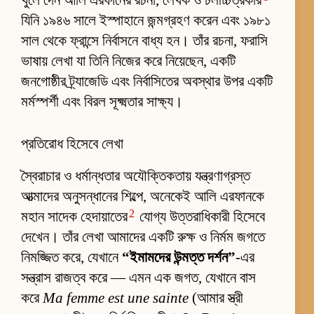
যিনি ১৯৪৬ সালে ইস্পাহানে জন্মগ্রহণ করেন এবং ১৯৮১
সাল থেকে ফ্রান্সে নির্বাসনে বাধ্য হন। তাঁর রচনা, ফরাসি
ভাষায় লেখা যা তিনি নিজের করে নিয়েছেন, একটি
জনগোষ্ঠীর ট্র্যাজেডি এবং নির্বাসিতের অবস্থার উপর একটি
মর্মস্পর্শী এবং বিরল সূক্ষ্মতার সাক্ষ্য।
প্রতিরোধ হিসেবে লেখা
স্বৈরাচার ও ধর্মান্ধতার অযৌক্তিকতায় যন্ত্রণাগ্রস্ত
আত্মাদের অনুসন্ধানের শিল্পে, অনেকেই আলি এরফানকে
2
মহান সাদেক হেদায়াতের
যোগ্য উত্তরাধিকারী হিসেবে
দেখেন। তাঁর লেখা আমাদের একটি রুক্ষ ও নির্মম জগতে
নিমজ্জিত করে, যেখানে
“ইমামদের উন্মত্ত দর্শন”
-এর
সন্ত্রাস রাজত্ব করে — এমন এক জগত, যেখানে বাস
করে
Ma femme est une sainte
(আমার স্ত্রী