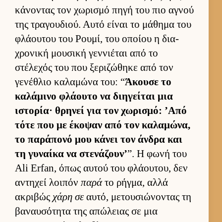
κάνοντας τον χωρισμό πηγή του πιο αγνού
της τραγου­διού. Αυτό εί­ναι το μάθημα του
φλάου­του του Ρου­μί, του οποίου η δια­
χρονική μου­σική γεν­νιέται από το
στέλεχός του που ξεριζώθηκε από τον
γενέθλιο καλαμώνα του: “
Άκουσε το
καλάμινο φλάουτο να διηγεί­ται μια
ιστορία· θρηνεί για τον χωρισμό: ’Από
τότε που με έκοψαν από τον καλαμώνα,
το παράπονό μου κάνει τον άν­δρα και
τη γυναίκα να στενάζουν’
”. Η φωνή του
Ali Erfan, όπως αυ­τού του φλάου­του, δεν
αντηχεί λοι­πόν
παρά
το ρήγ­μα, αλλά
ακριβώς
χάρη σε
αυ­τό, μετου­σιώνοντας τη
βαναυ­σότητα της απώλειας σε μια