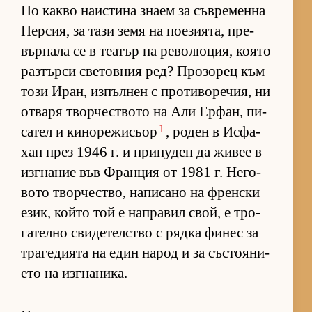
Но какво на­ис­тина знаем за съв­ре­менна
Пер­сия, за тази земя на по­е­зи­я­та, пре­
вър­нала се в те­а­тър на ре­во­лю­ция, ко­ято
раз­търси све­тов­ния ред? Про­зо­рец към
този Иран, из­пъл­нен с про­ти­во­ре­чия, ни
от­варя твор­чес­т­вото на Али Ер­фан, пи­
1
са­тел и ки­но­ре­жи­сьор
, ро­ден в Ис­фа­
хан през 1946 г. и при­ну­ден да жи­вее в
из­г­на­ние във Фран­ция от 1981 г. Не­го­
вото твор­чес­т­во, на­пи­сано на френ­ски
език, който той е нап­ра­вил свой, е тро­
га­телно сви­де­тел­с­тво с рядка фи­нес за
тра­ге­ди­ята на един на­род и за със­то­я­ни­
ето на из­г­на­ни­ка.