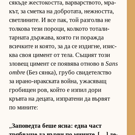
ся­къде жес­то­кост­та, вар­вар­с­т­во­то, мра­
кът, за сметка на доб­ро­та­та, неж­ност­та,
свет­ли­ни­те. И все пак, той раз­голва не
тол­кова тези по­ро­ци, кол­кото то­та­ли­
тар­ната дър­жа­ва, ко­ято ги по­ражда
всич­ките и ко­я­то, за да се из­диг­не, изис­
ква своя ци­мент от те­ла. Съ­щият този
зло­вещ ци­мент се по­я­вява от­ново в
Sans
ombre
(Без сян­ка), грубо сви­де­тел­с­тво
за ира­но-и­рак­с­ката вой­на, ужа­ся­ващ
гро­би­щен ров, който е из­пил дори
кръвта на де­ца­та, из­п­ра­тени да вър­вят
по ми­ни­те:
„
За­по­ведта беше яс­на: една част
тряб­ваше да върви по ми­ни­те. […] де­