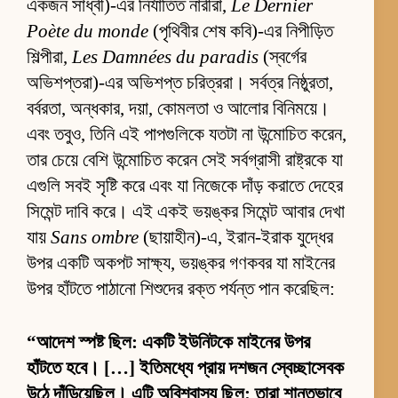
একজন সাধ্বী)-এর নির্যাতিত নারীরা,
Le Dernier
Poète du monde
(পৃথিবীর শেষ কবি)-এর নিপীড়িত
শিল্পীরা,
Les Damnées du paradis
(স্বর্গের
অভিশপ্তরা)-এর অভিশপ্ত চরিত্ররা। সর্বত্র নিষ্ঠুরতা,
বর্বরতা, অন্ধকার, দয়া, কোমলতা ও আলোর বিনিময়ে।
এবং তবুও, তিনি এই পাপগুলিকে যতটা না উন্মোচিত করেন,
তার চেয়ে বেশি উন্মোচিত করেন সেই সর্বগ্রাসী রাষ্ট্রকে যা
এগুলি সবই সৃষ্টি করে এবং যা নিজেকে দাঁড় করাতে দেহের
সিমেন্ট দাবি করে। এই একই ভয়ঙ্কর সিমেন্ট আবার দেখা
যায়
Sans ombre
(ছায়াহীন)-এ, ইরান-ইরাক যুদ্ধের
উপর একটি অকপট সাক্ষ্য, ভয়ঙ্কর গণকবর যা মাইনের
উপর হাঁটতে পাঠানো শিশুদের রক্ত পর্যন্ত পান করেছিল:
“আদেশ স্পষ্ট ছিল: একটি ইউনিটকে মাইনের উপর
হাঁটতে হবে। […] ইতিমধ্যে প্রায় দশজন স্বেচ্ছাসেবক
উঠে দাঁড়িয়েছিল। এটি অবিশ্বাস্য ছিল: তারা শান্তভাবে