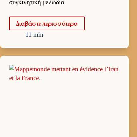
συγκινητική μελωδία.
Δια­βάστε περισ­σότερα
11 min