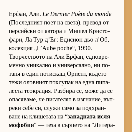
Ер­фан, Али.
Le Dernier Poète du monde
(Пос­лед­ният поет на све­та), пре­вод от
пер­сийски от ав­тора и Ми­шел Крис­то­
фа­ри, Ла Тур д’Ег: Еди­сион дьо л’Об,
ко­лек­ция „L’Aube poche“, 1990.
Твор­чес­т­вото на Али Ер­фан, ед­нов­ре­
менно уни­кално и уни­вер­сал­но, ни по­
тапя в един по­тис­кащ Ори­ент, къ­дето
тежи олов­ният пох­лу­пак на една пи­па­
леста те­ок­ра­ция. Раз­бира се, може да се
опа­ся­ва­ме, че пи­са­те­лят в из­г­на­ние, въп­
реки себе си, служи само за под­х­ран­
ване на кли­ше­тата на “
за­пад­ната ис­ля­
мо­фо­бия
“ — теза в сър­цето на “Ли­те­ра­