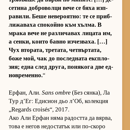
се­тина доб­ро­волци вече се бяха из­п­
ра­ви­ли. Беше не­ве­ро­ят­но: те се приб­
ли­жа­ваха спо­койно към хъл­ма. В
мрака вече не раз­ли­ча­вах ли­цата им,
а сен­ки, ко­ито бавно из­чез­ва­ха. […]
Чух вто­ра­та, тре­та­та, чет­вър­та­та,
боже мой, чак до пос­лед­ната ек­с­п­ло­
зия; една след дру­га, по­ня­кога две ед­
нов­ре­мен­но.
“
Ер­фан, Али.
Sans ombre
(Без сян­ка), Ла
Тур д’Ег: Еди­сион дьо л’Об, ко­лек­ция
„Regards croisés“, 2017.
Ако Али Ер­фан няма ра­достта да вяр­ва,
това е не­гов не­дос­та­тък или по-скоро