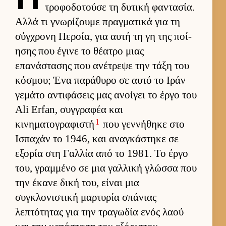
τροφοδοτούσε τη δυτική φαντασία.
Αλλά τι γνωρίζουμε πραγ­ματικά για τη
σύγ­χρονη Περ­σία, για αυτή τη γη της ποί­
ησης που έγινε το θέατρο μιας
επανάστασης που ανέτρεψε την τάξη του
κόσμου; Ένα παράθυρο σε αυτό το Ιράν
γεμάτο αντιφάσεις μας ανοί­γει το έργο του
Ali Erfan, συγ­γραφέα και
1
κινηματογραφιστή
που γεν­νήθηκε στο
Ισπαχάν το 1946, και αναγκάστηκε σε
εξορία στη Γαλ­λία από το 1981. Το έργο
του, γραμ­μένο σε μια γαλ­λική γλώσσα που
την έκανε δική του, εί­ναι μια
συγκλονιστική μαρ­τυρία σπάνιας
λεπτότητας για την τραγωδία ενός λαού