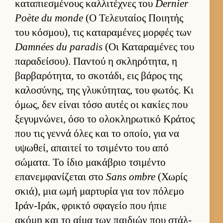
καταπιε­σμένους καλ­λιτέχνες του
Dernier
Poète du monde
(Ο Τελευ­ταίος Ποι­ητής
του κόσμου), τις καταραμένες μορ­φές των
Damnées du paradis
(Οι Καταραμένες του
παραδεί­σου). Παντού η σκληρότητα, η
βαρ­βαρότητα, το σκοτάδι, εις βάρος της
καλοσύνης, της γλυκύτητας, του φωτός. Κι
όμως, δεν εί­ναι τόσο αυ­τές οι κακίες που
ξεγυμνώνει, όσο το ολοκληρωτικό Κράτος
που τις γεννά όλες και το οποίο, για να
υψωθεί, απαι­τεί το τσιμέντο του από
σώματα. Το ίδιο μακάβριο τσιμέντο
επανεμ­φανίζεται στο
Sans ombre
(Χωρίς
σκιά), μια ωμή μαρ­τυρία για τον πόλεμο
Ιράν-Ιράκ, φρικτό σφαγείο που ήπιε
ακόμη και το αίμα των παι­διών που στάλ­