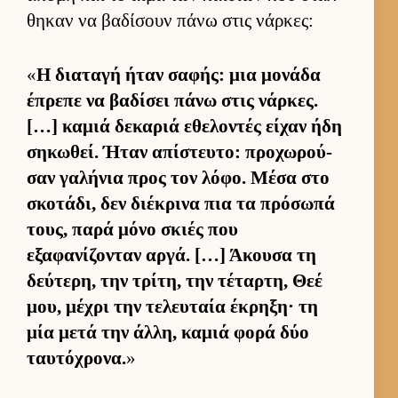
θηκαν να βαδίσουν πάνω στις νάρ­κες:
«
Η δια­ταγή ήταν σαφής: μια μονάδα
έπρεπε να βαδίσει πάνω στις νάρ­κες.
[…] καμιά δεκαριά εθελοντές εί­χαν ήδη
σηκωθεί. Ήταν απίστευ­το: προχωρού­
σαν γαλήνια προς τον λόφο. Μέσα στο
σκοτάδι, δεν διέκρινα πια τα πρόσωπά
τους, παρά μόνο σκιές που
εξαφανίζονταν αρ­γά. […] Άκουσα τη
δεύ­τερη, την τρίτη, την τέταρ­τη, Θεέ
μου, μέχρι την τελευ­ταία έκρηξη· τη
μία μετά την άλ­λη, καμιά φορά δύο
ταυ­τόχρονα.
»