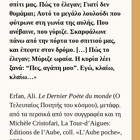
σπίτι μας. Πώς το έλεγαν; Γιατί δεν
θυμάμαι; Αυτό το μεγάλο λου­λούδι που
φύτρωνε στη γωνία της αυ­λής. Που
ανέβαι­νε, που γύριζε. Σκαρ­φάλωνε
πάνω από την πόρτα του σπιτιού μας,
και έπεφτε στον δρόμο. […] Πώς το
έλεγαν; Μύριζε ωραία. Η κυρία λέει
ξανά: “Πες, αγάπη μου”. Εγώ, κλαίω,
κλαίω…
»
Erfan, Ali.
Le Dernier Poète du monde
(Ο
Τελευ­ταίος Ποι­ητής του κόσμου), μετάφρ.
από τα περ­σικά από τον συγ­γραφέα και τη
Michèle Cristofari, La Tour-d’Aigues:
Éditions de l’Aube, coll. «L’Aube poche»,