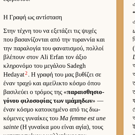
এ
“
Η Γραφή ως αντίσταση
Στην τέχνη του να εξετάζει τις ψυχές
που βασανίζονται από την τυραν­νία και
ন
την παραλογία του φανατισμού, πολ­λοί
(
βλέπουν στον Ali Erfan τον άξιο
κληρονόμο του μεγάλου Sadegh
অ
2
Hedayat
. Η γραφή του μας βυθίζει σε
অ
έναν τραχύ και αμεί­λικτο κόσμο όπου
ত
βασιλεύει ο τρόμος της «
παραι­σθησιο­
ত
γόνου φιλοσοφίας των ιμάμηδων
» —
য
έναν κόσμο κατοι­κημένο από τις διω­
দ
κόμενες γυναί­κες του
Ma femme est une
আ
sainte
(Η γυναίκα μου εί­ναι αγία), τους
ই