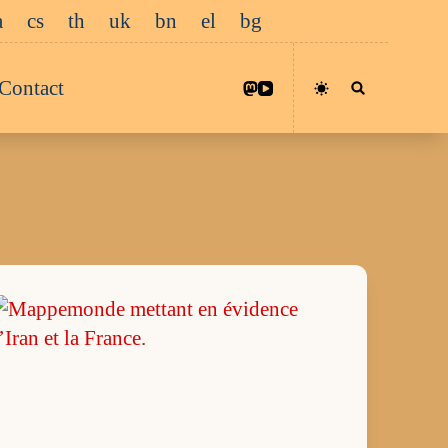
a
cs
th
uk
bn
el
bg
Contact