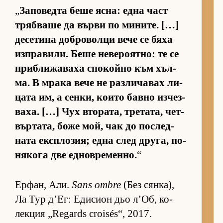
„
За­по­ведта беше яс­на: една част
тряб­ваше да върви по ми­ни­те. […]
де­се­тина доб­ро­волци вече се бяха
из­п­ра­ви­ли. Беше не­ве­ро­ят­но: те се
приб­ли­жа­ваха спо­койно към хъл­
ма. В мрака вече не раз­ли­ча­вах ли­
цата им, а сен­ки, ко­ито бавно из­чез­
ва­ха. […] Чух вто­ра­та, тре­та­та, чет­
вър­та­та, боже мой, чак до пос­лед­
ната ек­с­п­ло­зия; една след дру­га, по­
ня­кога две ед­нов­ре­мен­но.
“
Ер­фан, Али.
Sans ombre
(Без сян­ка),
Ла Тур д’Ег: Еди­сион дьо л’Об, ко­
лек­ция „Regards croisés“, 2017.