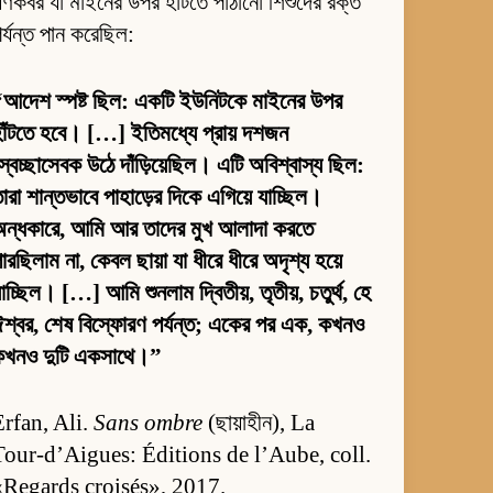
ণকবর যা মাইনের উপর হাঁটতে পাঠানো শিশুদের রক্ত
র্যন্ত পান করেছিল:
আদেশ স্পষ্ট ছিল: একটি ইউনিটকে মাইনের উপর
াঁটতে হবে। […] ইতিমধ্যে প্রায় দশজন
্বেচ্ছাসেবক উঠে দাঁড়িয়েছিল। এটি অবিশ্বাস্য ছিল:
ারা শান্তভাবে পাহাড়ের দিকে এগিয়ে যাচ্ছিল।
অন্ধকারে, আমি আর তাদের মুখ আলাদা করতে
ারছিলাম না, কেবল ছায়া যা ধীরে ধীরে অদৃশ্য হয়ে
াচ্ছিল। […] আমি শুনলাম দ্বিতীয়, তৃতীয়, চতুর্থ, হে
শ্বর, শেষ বিস্ফোরণ পর্যন্ত; একের পর এক, কখনও
কখনও দুটি একসাথে।”
Erfan, Ali.
Sans ombre
(ছায়াহীন), La
Tour-d’Aigues: Éditions de l’Aube, coll.
«Regards croisés», 2017.