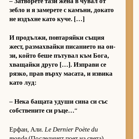
– Зат­во­рете тази жена в чу­вал от
зебло и я за­ме­рете с ка­мъ­ни, до­като
не из­дъхне като ку­че. […]
И про­дъл­жи, пов­та­ряйки съ­щия
жест, раз­мах­вайки пи­са­ни­ето на он­
зи, който беше пъ­ту­вал към Бо­га,
хва­щайки друго […]. Из­п­рави се
ряз­ко, прав върху ма­са­та, и из­вика
като луд:
– Нека ба­щата удуши сина си със
соб­с­т­ве­ните си ръ­це…
“
Ер­фан, Али.
Le Dernier Poète du
monde
(Пос­лед­ният поет на све­та),