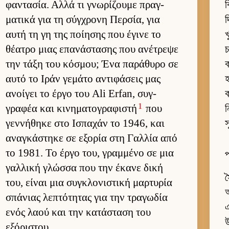
φαντασία. Αλλά τι γνωρίζουμε πραγ­
ব
ματικά για τη σύγ­χρονη Περ­σία, για
দ
αυτή τη γη της ποί­ησης που έγινε το
θέατρο μιας επανάστασης που ανέτρεψε
চ
την τάξη του κόσμου; Ένα παράθυρο σε
ক
αυτό το Ιράν γεμάτο αντιφάσεις μας
হ
ανοί­γει το έργο του Ali Erfan, συγ­
ক
1
γραφέα και κινηματογραφιστή
που
ন
γεν­νήθηκε στο Ισπαχάν το 1946, και
স
αναγκάστηκε σε εξορία στη Γαλ­λία από
το 1981. Το έργο του, γραμ­μένο σε μια
প
γαλ­λική γλώσσα που την έκανε δική
স
του, εί­ναι μια συγκλονιστική μαρ­τυρία
আ
σπάνιας λεπτότητας για την τραγωδία
এ
ενός λαού και την κατάσταση του
উ
εξόριστου.