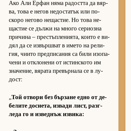
Ако Али Ер­фан няма ра­достта да вяр­
ва, това е не­гов не­дос­та­тък или по-
скоро не­гово не­щас­тие. Но това не­
щас­тие се дължи на много се­ри­озна
при­чина – прес­тъп­ле­ни­я­та, ко­ито е ви­
дял да се из­вър­ш­ват в името на ре­ли­
гия, чи­ито пред­пи­са­ния са били изо­па­
чени и от­к­ло­нени от ис­тин­с­кото им
зна­че­ние, вя­рата пре­вър­нала се в лу­
дост:
„
Той от­вори без бър­зане едно от де­
бе­лите до­си­е­та, из­вади лист, раз­г­
леда го и из­вед­нъж из­ви­ка: