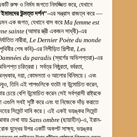
কটি রুক্ষ ও নির্মম জগতে নিমজ্জিত করে, যেখানে
ইমামদের উন্মত্ত দর্শন”
-এর সন্ত্রাস রাজত্ব করে —
এমন এক জগত, যেখানে বাস করে
Ma femme est
une sainte
(আমার স্ত্রী একজন সাধ্বী)-এর
ির্যাতিত নারীরা,
Le Dernier Poète du monde
পৃথিবীর শেষ কবি)-এর নিপীড়িত শিল্পীরা,
Les
Damnées du paradis
(স্বর্গের অভিশপ্তরা)-এর
ভিশপ্ত চরিত্ররা। সর্বত্র নিষ্ঠুরতা, বর্বরতা,
ন্ধকার, দয়া, কোমলতা ও আলোর বিনিময়ে। এবং
বুও, তিনি এই পাপগুলিকে যতটা না উন্মোচিত করেন,
ার চেয়ে বেশি উন্মোচিত করেন সেই সর্বগ্রাসী রাষ্ট্রকে
া এগুলি সবই সৃষ্টি করে এবং যা নিজেকে দাঁড় করাতে
েহের সিমেন্ট দাবি করে। এই একই ভয়ঙ্কর সিমেন্ট
বার দেখা যায়
Sans ombre
(ছায়াহীন)-এ, ইরান-
রাক যুদ্ধের উপর একটি অকপট সাক্ষ্য, ভয়ঙ্কর