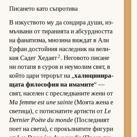
Писането като съпротива
В из­кус­т­вото му да сон­дира ду­ши, из­
мъч­вани от ти­ра­ни­ята и аб­сур­д­ността
на фа­на­тиз­ма, мно­зина виж­дат в Али
Ер­фан дос­той­ния нас­лед­ник на ве­ли­
2
кия Са­дег Хе­даят
. Не­го­вото пи­сане
ни по­тапя в су­ров и не­у­мо­лим свят, в
който цари те­ро­рът на „
ха­лю­ци­ни­ра­
щата фи­ло­со­фия на има­мите
“ —
свят, на­се­лен с прес­лед­ва­ните жени от
Ma femme est une sainte
(Мо­ята жена е
све­ти­ца), с по­тис­на­тите ар­тисти от
Le
Dernier Poète du monde
(Пос­лед­ният
поет на све­та), с про­къл­на­тите фи­гури