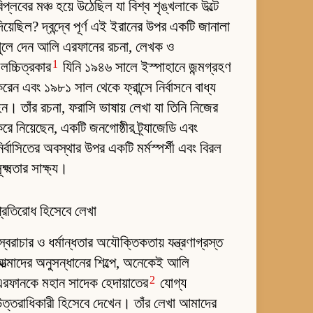
িপ্লবের মঞ্চ হয়ে উঠেছিল যা বিশ্ব শৃঙ্খলাকে উল্টে
িয়েছিল? দ্বন্দ্বে পূর্ণ এই ইরানের উপর একটি জানালা
খুলে দেন আলি এরফানের রচনা, লেখক ও
1
লচ্চিত্রকার
যিনি ১৯৪৬ সালে ইস্পাহানে জন্মগ্রহণ
রেন এবং ১৯৮১ সাল থেকে ফ্রান্সে নির্বাসনে বাধ্য
ন। তাঁর রচনা, ফরাসি ভাষায় লেখা যা তিনি নিজের
রে নিয়েছেন, একটি জনগোষ্ঠীর ট্র্যাজেডি এবং
ির্বাসিতের অবস্থার উপর একটি মর্মস্পর্শী এবং বিরল
ূক্ষ্মতার সাক্ষ্য।
্রতিরোধ হিসেবে লেখা
্বৈরাচার ও ধর্মান্ধতার অযৌক্তিকতায় যন্ত্রণাগ্রস্ত
ত্মাদের অনুসন্ধানের শিল্পে, অনেকেই আলি
2
রফানকে মহান সাদেক হেদায়াতের
যোগ্য
ত্তরাধিকারী হিসেবে দেখেন। তাঁর লেখা আমাদের