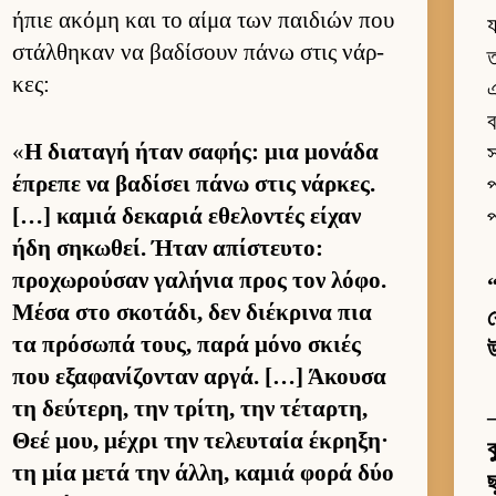
ήπιε ακόμη και το αίμα των παι­διών που
য
στάλ­θηκαν να βαδίσουν πάνω στις νάρ­
ত
κες:
এ
ব
«
Η δια­ταγή ήταν σαφής: μια μονάδα
স
έπρεπε να βαδίσει πάνω στις νάρ­κες.
প
[…] καμιά δεκαριά εθελοντές εί­χαν
প
ήδη σηκωθεί. Ήταν απίστευ­το:
προχωρού­σαν γαλήνια προς τον λόφο.
Μέσα στο σκοτάδι, δεν διέκρινα πια
ব
τα πρόσωπά τους, παρά μόνο σκιές
που εξαφανίζονταν αρ­γά. […] Άκουσα
τη δεύ­τερη, την τρίτη, την τέταρ­τη,
—
Θεέ μου, μέχρι την τελευ­ταία έκρηξη·
ক
τη μία μετά την άλ­λη, καμιά φορά δύο