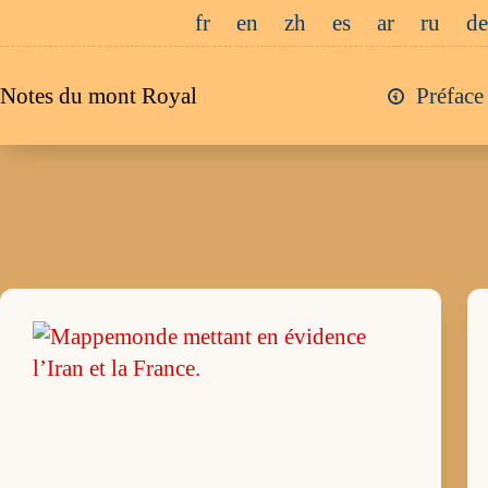
Passer
fr
en
zh
es
ar
ru
de
au
contenu
Notes du mont Royal
Préface