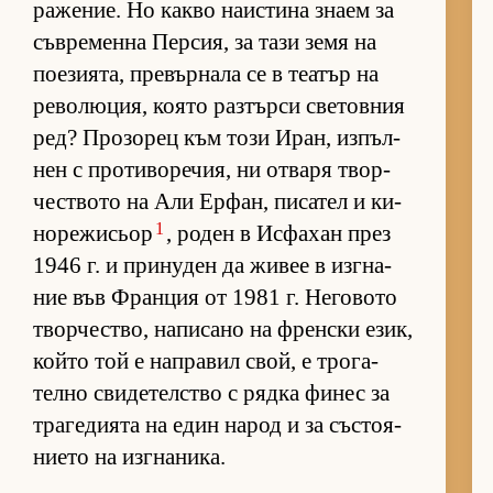
ра­же­ние. Но какво на­ис­тина знаем за
съв­ре­менна Пер­сия, за тази земя на
по­е­зи­я­та, пре­вър­нала се в те­а­тър на
ре­во­лю­ция, ко­ято раз­търси све­тов­ния
ред? Про­зо­рец към този Иран, из­пъл­
нен с про­ти­во­ре­чия, ни от­варя твор­
чес­т­вото на Али Ер­фан, пи­са­тел и ки­
1
но­ре­жи­сьор
, ро­ден в Ис­фа­хан през
1946 г. и при­ну­ден да жи­вее в из­г­на­
ние във Фран­ция от 1981 г. Не­го­вото
твор­чес­т­во, на­пи­сано на френ­ски език,
който той е нап­ра­вил свой, е тро­га­
телно сви­де­тел­с­тво с рядка фи­нес за
тра­ге­ди­ята на един на­род и за със­то­я­
ни­ето на из­г­на­ни­ка.