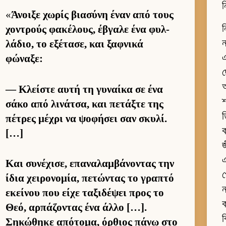
ন
«
Άνοιξε χωρίς βια­σύνη έναν από τους
ন
χοντρούς φακέλους, έβγαλε ένα φυλ­
λάδιο, το εξέτασε, και ξαφ­νικά
এ
φώναξε:
ছ
আ
— Κλεί­στε αυτή τη γυναίκα σε ένα
শ
σάκο από λινάτσα, και πετάξτε της
ত
πέτρες μέχρι να ψοφήσει σαν σκυλί.
[…]
জ
এ
Και συνέχισε, επαναλαμ­βάνοντας την
প
ίδια χει­ρονομία, πετώντας το γραπτό
ন
εκεί­νου που είχε ταξιδέψει προς το
ক
Θεό, αρ­πάζοντας ένα άλλο […].
ব
Σηκώθηκε απότομα, όρ­θιος πάνω στο