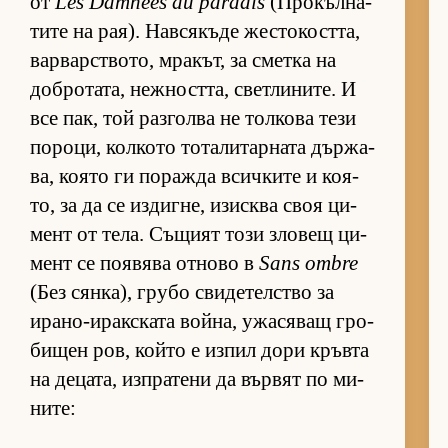
от
Les Damnées du paradis
(Про­къл­на­
тите на ра­я). Нав­ся­къде жес­то­кост­та,
вар­вар­с­т­во­то, мра­кът, за сметка на
доб­ро­та­та, неж­ност­та, свет­ли­ни­те. И
все пак, той раз­голва не тол­кова тези
по­ро­ци, кол­кото то­та­ли­тар­ната дър­жа­
ва, ко­ято ги по­ражда всич­ките и ко­я­
то, за да се из­диг­не, изис­ква своя ци­
мент от те­ла. Съ­щият този зло­вещ ци­
мент се по­я­вява от­ново в
Sans ombre
(Без сян­ка), грубо сви­де­тел­с­тво за
ира­но-и­рак­с­ката вой­на, ужа­ся­ващ гро­
би­щен ров, който е из­пил дори кръвта
на де­ца­та, из­п­ра­тени да вър­вят по ми­
ни­те: