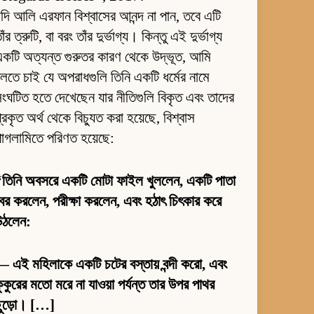
দি আলি এরফান বিশ্বাসের আনন্দ না পান, তবে এটি
াঁর ত্রুটি, বা বরং তাঁর দুর্ভাগ্য। কিন্তু এই দুর্ভাগ্য
কটি অত্যন্ত গুরুতর কারণ থেকে উদ্ভূত, আমি
লতে চাই যে অপরাধগুলি তিনি একটি ধর্মের নামে
ংঘটিত হতে দেখেছেন যার নীতিগুলি বিকৃত এবং তাদের
্রকৃত অর্থ থেকে বিচ্যুত করা হয়েছে, বিশ্বাস
াগলামিতে পরিণত হয়েছে:
“তিনি অবসরে একটি মোটা ফাইল খুললেন, একটি পাতা
ের করলেন, পরীক্ষা করলেন, এবং হঠাৎ চিৎকার করে
উঠলেন:
 এই মহিলাকে একটি চটের বস্তায় বন্দী করো, এবং
ুকুরের মতো মরে না যাওয়া পর্যন্ত তার উপর পাথর
ছুড়ো। […]