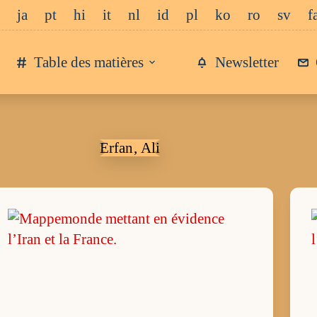
ja
pt
hi
it
nl
id
pl
ko
ro
sv
f
Table des matières
Newsletter
Erfan‚ Ali