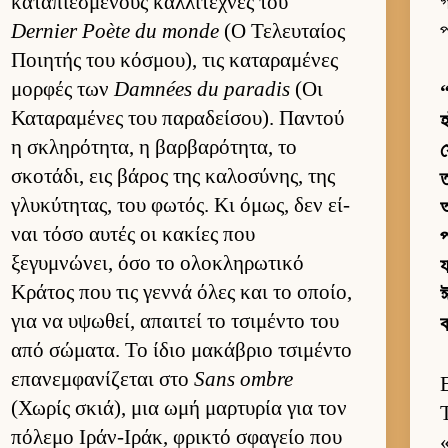
καταπιε­σμένους καλ­λιτέχνες του
গ
Dernier Poète du monde
(Ο Τελευ­ταίος
প
Ποι­ητής του κόσμου), τις καταραμένες
μορ­φές των
Damnées du paradis
(Οι
“
Καταραμένες του παραδεί­σου). Παντού
হ
η σκληρότητα, η βαρ­βαρότητα, το
স
σκοτάδι, εις βάρος της καλοσύνης, της
ত
γλυκύτητας, του φωτός. Κι όμως, δεν εί­
ναι τόσο αυ­τές οι κακίες που
প
ξεγυμνώνει, όσο το ολοκληρωτικό
য
Κράτος που τις γεννά όλες και το οποίο,
ঈ
για να υψωθεί, απαι­τεί το τσιμέντο του
από σώματα. Το ίδιο μακάβριο τσιμέντο
επανεμ­φανίζεται στο
Sans ombre
(Χωρίς σκιά), μια ωμή μαρ­τυρία για τον
πόλεμο Ιράν-Ιράκ, φρικτό σφαγείο που