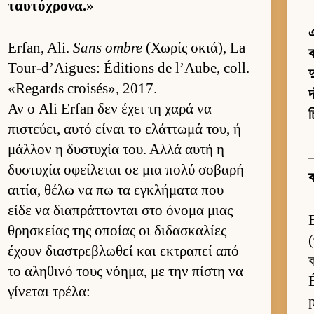
ταυ­τόχρονα.
»
এ
Erfan, Ali.
Sans ombre
(Χωρίς σκιά), La
ক
Tour-d’Aigues: Éditions de l’Aube, coll.
দ
«Regards croisés», 2017.
দ
Αν ο Ali Erfan δεν έχει τη χαρά να
πιστεύ­ει, αυτό εί­ναι το ελάτ­τωμά του, ή
μάλ­λον η δυστυχία του. Αλλά αυτή η
—
δυστυχία οφεί­λεται σε μια πολύ σοβαρή
αι­τία, θέλω να πω τα εγκλήματα που
είδε να δια­πράτ­τονται στο όνομα μιας
θρησκείας της οποίας οι διδασκαλίες
(
έχουν δια­στρεβλωθεί και εκτραπεί από
ক
το αληθινό τους νόη­μα, με την πίστη να
γίνεται τρέλα: