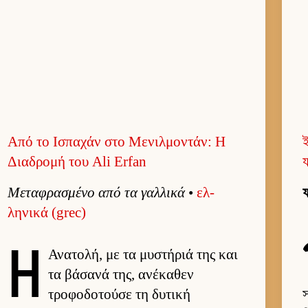
Από το Ισπαχάν στο Μενιλμοντάν: Η
ই
Διαδρομή του Ali Erfan
য
Μεταφρασμένο από τα γαλ­λικά
•
ελ­
ফ
ληνικά (grec)
Η
Ανατολή, με τα μυστήριά της και
τα βάσανά της, ανέκαθεν
τροφοδοτούσε τη δυτική
স