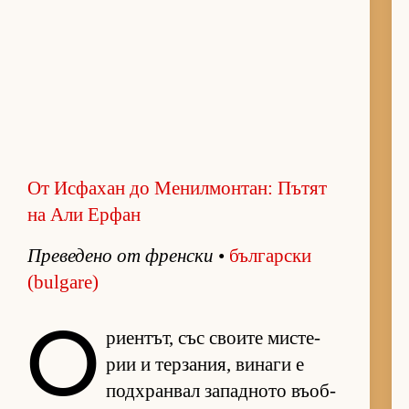
От Исфахан до Менилмонтан: Пътят
на Али Ерфан
Пре­ве­дено от френ­ски
•
бъл­гар­ски
(bulgare)
О
ри­ен­тът, със сво­ите мис­те­
рии и тер­за­ния, ви­наги е
под­х­ран­вал за­пад­ното въ­об­