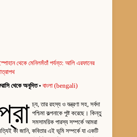
স্পাহান থেকে মেনিলমঁতাঁ পর্যন্ত: আলি এরফানের
াত্রাপথ
রাসি থেকে অনূদিত
•
বাংলা (bengali)
প্রা
চ্য, তার রহস্য ও যন্ত্রণা সহ, সর্বদা
পশ্চিমা কল্পনাকে পুষ্ট করেছে। কিন্তু
সমসাময়িক পারস্য সম্পর্কে আমরা
ত্যিই কী জানি, কবিতার এই ভূমি সম্পর্কে যা একটি