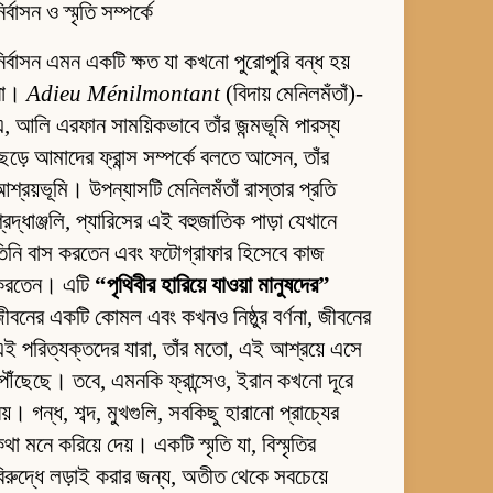
ির্বাসন ও স্মৃতি সম্পর্কে
ির্বাসন এমন একটি ক্ষত যা কখনো পুরোপুরি বন্ধ হয়
না।
Adieu Ménilmontant
(বিদায় মেনিলমঁতাঁ)-
, আলি এরফান সাময়িকভাবে তাঁর জন্মভূমি পারস্য
েড়ে আমাদের ফ্রান্স সম্পর্কে বলতে আসেন, তাঁর
শ্রয়ভূমি। উপন্যাসটি মেনিলমঁতাঁ রাস্তার প্রতি
্রদ্ধাঞ্জলি, প্যারিসের এই বহুজাতিক পাড়া যেখানে
িনি বাস করতেন এবং ফটোগ্রাফার হিসেবে কাজ
করতেন। এটি
“পৃথিবীর হারিয়ে যাওয়া মানুষদের”
ীবনের একটি কোমল এবং কখনও নিষ্ঠুর বর্ণনা, জীবনের
ই পরিত্যক্তদের যারা, তাঁর মতো, এই আশ্রয়ে এসে
ৌঁছেছে। তবে, এমনকি ফ্রান্সেও, ইরান কখনো দূরে
য়। গন্ধ, শব্দ, মুখগুলি, সবকিছু হারানো প্রাচ্যের
থা মনে করিয়ে দেয়। একটি স্মৃতি যা, বিস্মৃতির
িরুদ্ধে লড়াই করার জন্য, অতীত থেকে সবচেয়ে