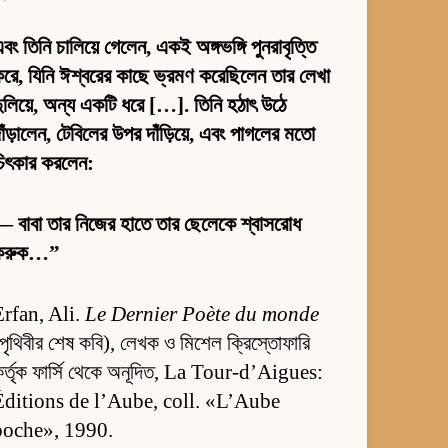
বং তিনি চালিয়ে গেলেন, একই অঙ্গভঙ্গি পুনরাবৃত্তি
রে, যিনি ঈশ্বরের কাছে ভ্রমণ করেছিলেন তার লেখা
ুলিয়ে, অন্য একটি ধরে […]. তিনি হঠাৎ উঠে
াঁড়ালেন, টেবিলের উপর দাঁড়িয়ে, এবং পাগলের মতো
চিৎকার করলেন:
 বাবা তার নিজের হাতে তার ছেলেকে শ্বাসরোধ
করুক…”
Erfan, Ali.
Le Dernier Poète du monde
পৃথিবীর শেষ কবি), লেখক ও মিশেল ক্রিস্তোফারি
র্তৃক ফার্সি থেকে অনূদিত, La Tour-d’Aigues:
Éditions de l’Aube, coll. «L’Aube
poche», 1990.