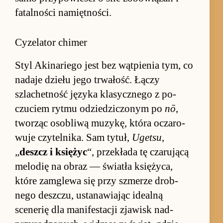
fatal­no­ści na­mięt­no­ści.
Cyzelator chimer
Styl Aki­na­riego jest bez wąt­pie­nia tym, co
na­daje dziełu jego trwałość. Łączy
szlachet­ność języka klasycz­nego z po­
czuciem rytmu odzie­dziczonym po
nō
,
tworząc oso­bliwą mu­zykę, która oczaro­
wuje czytel­nika. Sam ty­tuł,
Ugetsu
,
„
deszcz i księ­życ
“, prze­kłada tę cza­rującą
melodię na ob­raz — świa­tła księ­życa,
które za­mglewa się przy szmerze drob­
nego desz­czu, ustana­wia­jąc ide­alną
scenerię dla ma­nifestacji zja­wisk nad­