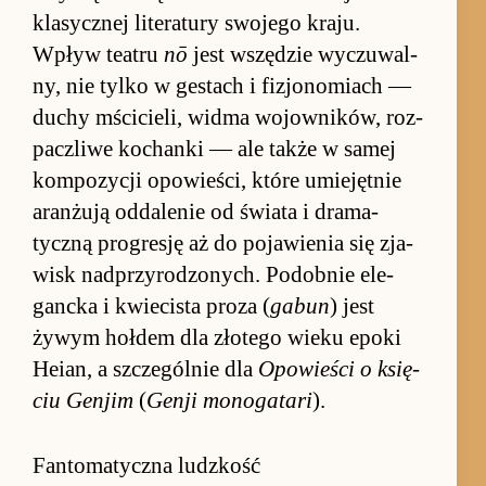
klasycz­nej literatury swojego kraju.
Wpływ te­atru
nō
jest wszędzie wy­czuwal­
ny, nie tylko w ge­stach i fi­zjonomiach —
du­chy mści­cie­li, widma wo­jow­ników, roz­
pacz­liwe ko­chanki — ale także w sa­mej
kom­po­zycji opo­wie­ści, które umie­jęt­nie
aran­żują od­dale­nie od świata i drama­
tyczną pro­gresję aż do po­ja­wie­nia się zja­
wisk nad­przyro­dzonych. Po­dob­nie ele­
gancka i kwie­cista proza (
gabun
) jest
żywym hoł­dem dla zło­tego wieku epoki
Heian, a szcze­gól­nie dla
Opo­wie­ści o księ­
ciu Gen­jim
(
Genji mo­noga­tari
).
Fantomatyczna ludzkość