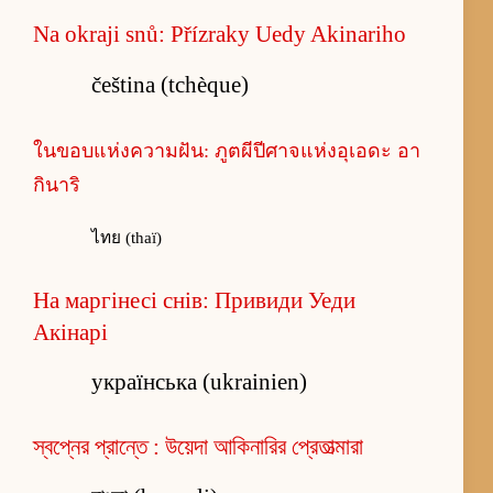
Na okraji snů: Přízraky Uedy Akinariho
čeština (tchèque)
ในขอบแห่งความฝัน: ภูตผีปีศาจแห่งอุเอดะ อา
กินาริ
ไทย (thaï)
На маргінесі снів: Привиди Уеди
Акінарі
українська (ukrainien)
স্বপ্নের প্রান্তে : উয়েদা আকিনারির প্রেতাত্মারা