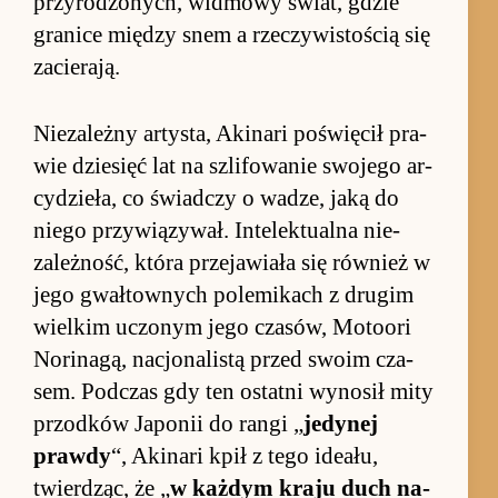
przyro­dzonych, wid­mowy świat, gdzie
gra­nice mię­dzy snem a rze­czywisto­ścią się
za­cie­rają.
Nie­zależny ar­ty­sta, Aki­nari po­świę­cił pra­
wie dzie­sięć lat na szlifo­wanie swojego ar­
cy­dzie­ła, co świad­czy o wadze, jaką do
niego przy­wią­zywał. In­telek­tu­alna nie­
zależ­ność, która prze­ja­wiała się rów­nież w
jego gwał­tow­nych po­le­mi­kach z drugim
wiel­kim uczonym jego cza­sów, Mo­to­ori
Norina­gą, na­cjona­listą przed swoim cza­
sem. Pod­czas gdy ten ostatni wy­nosił mity
przod­ków Ja­po­nii do rangi „
jedynej
prawdy
“, Aki­nari kpił z tego ide­ału,
twier­dząc, że „
w każ­dym kraju duch na­