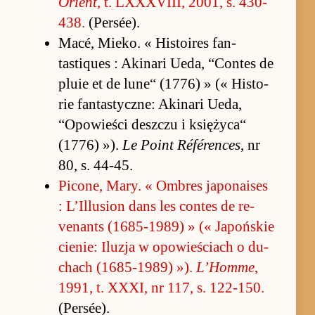
Orient
, t. LXXXVIII, 2001, s. 430-
438.
(Per­sée).
Ma­cé, Mie­ko. « Hi­sto­ires fan­
tastiques : Aki­nari Ueda, “Con­tes de
pluie et de lu­ne“ (1776) » (« Hi­sto­
rie fan­tastycz­ne: Aki­nari Ueda,
“Opo­wie­ści desz­czu i księ­życa“
(1776) »).
Le Po­int Référen­ces
, nr
80, s. 44-45.
Pi­cone, Ma­ry. « Ombres ja­po­na­ises
: L’Il­lu­sion dans les con­tes de re­
venants (1685-1989) » (« Ja­poń­skie
cie­nie: Ilu­zja w opo­wie­ściach o du­
chach (1685-1989) »).
L’Homme
,
1991, t. XXXI, nr 117, s. 122-150.
(Per­sée).