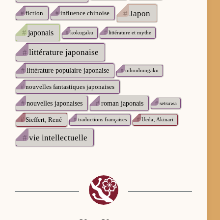
#
Japon
#
fiction
#
influence chinoise
#
japonais
#
kokugaku
#
littérature et mythe
#
littérature japonaise
#
littérature populaire japonaise
#
nihonbungaku
#
nouvelles fantastiques japonaises
#
nouvelles japonaises
#
roman japonais
#
setsuwa
#
Sieffert‚ René
#
traductions françaises
#
Ueda‚ Akinari
#
vie intellectuelle