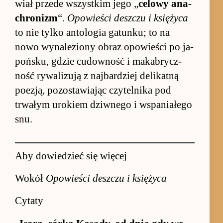
wiał przede wszyst­kim jego „
celowy ana­
chro­nizm
“.
Opo­wie­ści desz­czu i księ­życa
to nie tylko an­to­logia ga­tun­ku; to na
nowo wy­na­le­ziony ob­raz opo­wie­ści po ja­
poń­sku, gdzie cu­dow­ność i ma­ka­brycz­
ność rywalizują z naj­bar­dziej de­likatną
po­ezją, po­zostawia­jąc czytel­nika pod
trwałym uro­kiem dziw­nego i wspa­nia­łego
snu.
Aby dowiedzieć się więcej
Wokół
Opowieści deszczu i księżyca
Cytaty