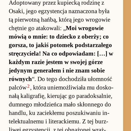
Ad­op­to­wany przez kupiecką ro­dzinę z
Osaki, jego eg­zysten­cja na­zna­czona była
tą pier­wotną hań­bą, którą jego wro­go­wie
chęt­nie go atako­wali: „
Moi wro­go­wie
mówią o mnie: to dziecko z obe­rży; co
gor­sza, to ja­kiś po­to­mek pod­starzałego
stręczycie­la! Na co od­po­wia­dam: […] w
każ­dym razie jestem w swojej górze
jedynym ge­nerałem i nie znam so­bie
rów­nych
“. Do tego do­chodziła ułom­ność
2
pal­ców
, która unie­moż­liwiała mu do­sko­
nałą ka­ligra­fię, kie­rując go pa­radok­sal­nie,
dum­nego młodzieńca mało skłon­nego do
han­dlu, ku za­cie­kłemu po­szuki­waniu in­
telek­tu­al­nemu i literac­kie­mu. Z tej burz­
liwej eg­zysten­cji, z tej ob­na­żonej wraż­