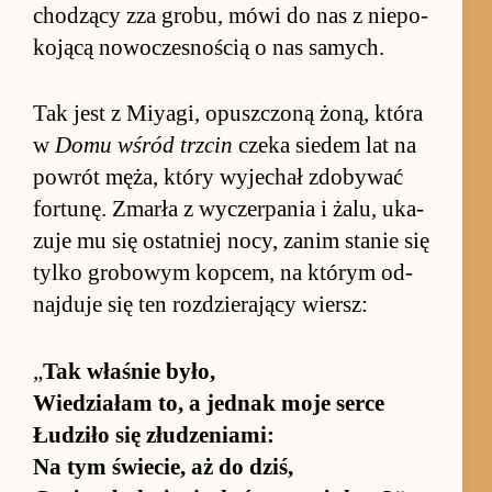
chodzący zza gro­bu, mówi do nas z nie­po­
ko­jącą nowocze­sno­ścią o nas sa­mych.
Tak jest z Miy­agi, opusz­czoną żoną, która
w
Domu wśród trzcin
czeka sie­dem lat na
po­wrót męża, który wy­jechał zdobywać
for­tu­nę. Zmarła z wy­czer­pa­nia i żalu, uka­
zuje mu się ostat­niej nocy, za­nim stanie się
tylko gro­bo­wym kop­cem, na którym od­
naj­duje się ten roz­dzie­rający wier­sz:
„
Tak wła­śnie by­ło,
Wie­dzia­łam to, a jed­nak moje serce
Łudziło się złudze­nia­mi:
Na tym świe­cie, aż do dziś,