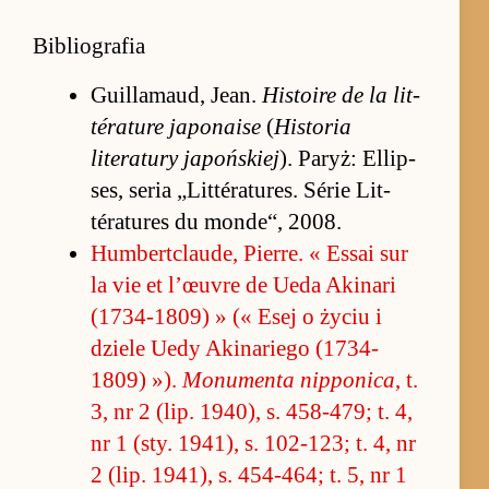
Bibliografia
Guil­lamaud, Jean.
Hi­sto­ire de la lit­
térature ja­po­na­ise
(
Hi­sto­ria
literatury ja­poń­skiej
). Pa­ryż: El­lip­
ses, se­ria „Lit­tératu­res. Série Lit­
tératu­res du mon­de“, 2008.
Hum­bertc­lau­de, Pier­re. « Es­sai sur
la vie et l’œuvre de Ueda Aki­nari
(1734-1809) » (« Esej o życiu i
dziele Uedy Aki­na­riego (1734-
1809) »).
Mo­numenta nip­po­nica
, t.
3, nr 2 (lip. 1940), s. 458-479; t. 4,
nr 1 (sty. 1941), s. 102-123; t. 4, nr
2 (lip. 1941), s. 454-464; t. 5, nr 1