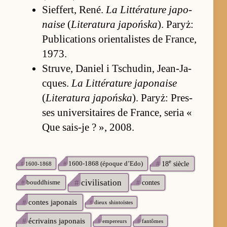
Sief­fert, Re­né.
La Lit­térature ja­po­
na­ise
(
Literatura ja­poń­ska
). Pa­ryż:
Publica­tions orien­talistes de Fran­ce,
1973.
Struve, Da­niel i Tschu­din, Jean-Ja­
cques.
La Lit­térature ja­po­na­ise
(
Literatura ja­poń­ska
). Pa­ryż: Pres­
ses univer­sitaires de Fran­ce, se­ria «
Que sa­is-je ? », 2008.
e
#
1600-1868 (époque d’Edo)
#
18
siècle
#
1600-1868
#
civilisation
#
bouddhisme
#
contes
#
contes japonais
#
dieux shintoïstes
#
écrivains japonais
#
empereurs
#
fantômes