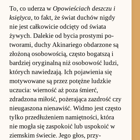
To, co ude­rza w
Opo­wie­ściach desz­czu i
księ­życa
, to fakt, że świat du­chów ni­gdy
nie jest cał­ko­wicie od­cięty od świata
żywych. Da­le­kie od by­cia pro­stymi po­
tworami, du­chy Aki­na­riego ob­darzone są
zło­żoną oso­bo­wo­ścią, często bo­gat­szą i
bar­dziej oryginalną niż oso­bo­wość lu­dzi,
których na­wie­dzają. Ich po­ja­wie­nia się
mo­ty­wowane są przez po­tężne ludz­kie
uczucia: wier­ność aż poza śmierć,
zdradzona mi­łość, po­żerająca za­zdrość czy
nie­uga­szona nie­na­wiść. Widmo jest często
tylko prze­dłu­żeniem na­mięt­no­ści, która
nie mo­gła się za­spo­koić lub uspo­koić w
ziem­skim świe­cie. Jego głos, przy­