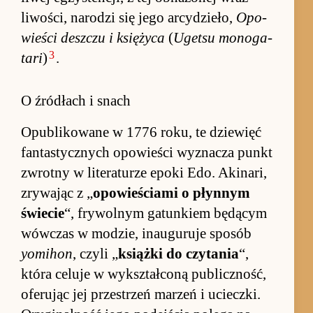
liwo­ści, na­ro­dzi się jego ar­cy­dzie­ło,
Opo­
wie­ści desz­czu i księ­życa
(
Ugetsu mo­noga­
3
tari
)
.
O źródłach i snach
Opubliko­wane w 1776 ro­ku, te dzie­więć
fan­tastycz­nych opo­wie­ści wy­zna­cza punkt
zwrotny w literatu­rze epoki Edo. Aki­na­ri,
zrywając z „
opo­wie­ściami o płyn­nym
świe­cie
“, frywol­nym ga­tun­kiem będącym
wów­czas w mo­dzie, in­au­guruje spo­sób
yomihon
, czyli „
książki do czytania
“,
która celuje w wy­kształ­coną publicz­ność,
oferując jej prze­strzeń ma­rzeń i uciecz­ki.