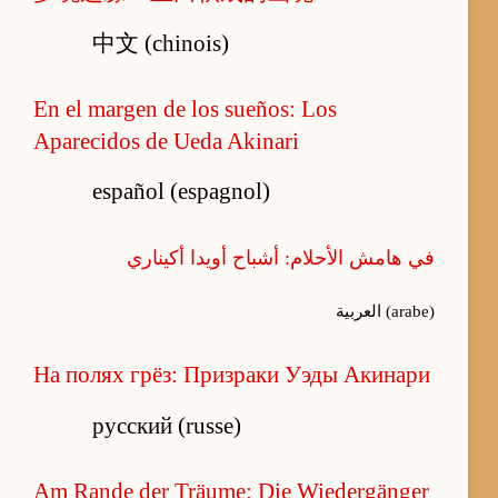
中文 (chinois)
En el margen de los sueños: Los
Aparecidos de Ueda Akinari
español (espagnol)
في هامش الأحلام: أشباح أويدا أكيناري
العربية (arabe)
На полях грёз: Призраки Уэды Акинари
русский (russe)
Am Rande der Träume: Die Wiedergänger