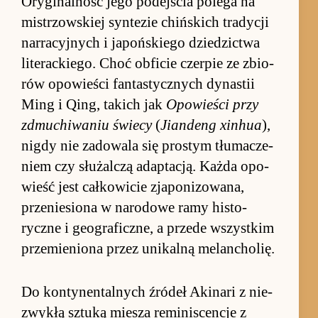
Oryginal­ność jego po­dej­ścia po­lega na
mi­strzow­skiej syn­tezie chiń­skich tra­dycji
nar­racyj­nych i ja­poń­skiego dzie­dzic­twa
literac­kie­go. Choć ob­fi­cie czer­pie ze zbio­
rów opo­wie­ści fan­tastycz­nych dy­na­stii
Ming i Qing, ta­kich jak
Opo­wie­ści przy
zdmu­chi­waniu świecy
(
Jian­deng xin­hua
),
ni­gdy nie za­do­wala się pro­stym tłuma­cze­
niem czy służal­czą ad­ap­tacją. Każda opo­
wieść jest cał­ko­wicie zja­po­nizowana,
prze­nie­siona w na­ro­dowe ramy hi­sto­
ryczne i geo­gra­ficz­ne, a przede wszyst­kim
prze­mie­niona przez unikalną melan­cholię.
Do kon­ty­nen­tal­nych źródeł Aki­nari z nie­
zwykłą sztuką mie­sza re­mi­niscen­cje z