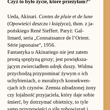
Czyż to było życie, które prze­żyłam?
“
Ueda, Aki­na­ri.
Con­tes de pluie et de lune
(
Opo­wie­ści desz­czu i księ­życa
), tłum. z ja­
poń­skiego René Sief­fert. Pa­ryż: Gal­
limard, se­ria „Con­na­is­sance de l’Orient.
Série ja­po­na­ise“, 1956.
Fan­tastyka u Aki­na­riego nie jest za­tem
pro­stą sprężyną gro­zy; jest po­więk­sza­
jącym zwier­cia­dłem udręk du­szy. Widma
przy­chodzą przy­po­mi­nać żywym o ich
uchybie­nia­ch, o mo­ral­nych kon­se­kwen­
cjach ich czynów. Ze­msta zdradzonej żony
czy lojal­ność przy­ja­cie­la, który daje so­bie
śmierć, by do­trzymać obiet­nicy, to tyle
samo przy­po­wie­ści o sile zo­bo­wią­zań i