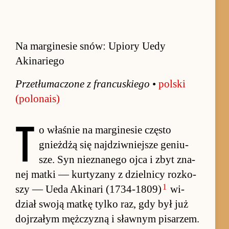
Na marginesie snów: Upiory Uedy
Akinariego
Prze­tłuma­czone z fran­cu­skiego
•
pol­ski
(po­lona­is)
T
o wła­śnie na mar­ginesie często
gnież­dżą się naj­dziw­niej­sze ge­niu­
sze. Syn nie­zna­nego ojca i zbyt zna­
nej matki — kur­ty­zany z dziel­nicy roz­ko­
1
szy — Ueda Aki­nari (1734-1809)
wi­
dział swoją matkę tylko raz, gdy był już
doj­rzałym męż­czyzną i sław­nym pi­sarzem.