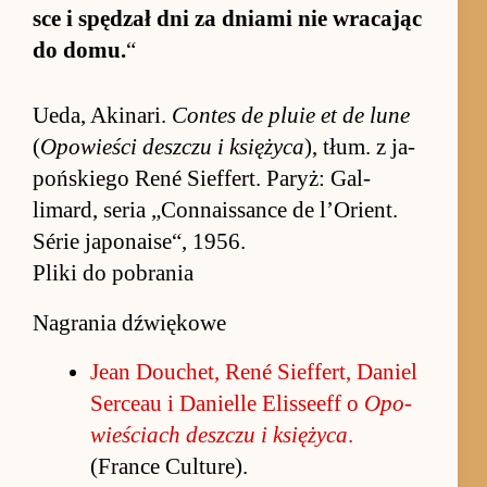
sce i spędzał dni za dniami nie wraca­jąc
do do­mu.
“
Ueda, Aki­na­ri.
Con­tes de pluie et de lune
(
Opo­wie­ści desz­czu i księ­życa
), tłum. z ja­
poń­skiego René Sief­fert. Pa­ryż: Gal­
limard, se­ria „Con­na­is­sance de l’Orient.
Série ja­po­na­ise“, 1956.
Pliki do pobrania
Nagrania dźwiękowe
Jean Do­uchet, René Sief­fert, Da­niel
Ser­ceau i Da­nielle Elis­se­eff o
Opo­
wie­ściach desz­czu i księ­życa
.
(France Cul­tu­re).