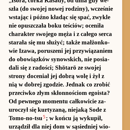
„
Iso­ra, córka Ka­sady, od dnia gdy we­
szła (do swojej nowej ro­dziny), wcze­śnie
wstając i późno kładąc się spać, zwykle
nie opusz­czała boku te­ściów; oceniła
charak­ter swojego męża i z ca­łego serca
starała się mu służyć; także mał­żon­ko­
wie Izawa, po­ruszeni jej przy­wią­zaniem
do obo­wiąz­ków sy­now­ski­ch, nie po­sia­
dali się z rado­ści; Shōtarō ze swojej
strony do­ceniał jej do­brą wolę i żył z
nią w do­brej zgo­dzie. Jed­nak co zro­bić
prze­ciwko złym skłon­no­ściom ego­ista?
Od pew­nego mo­mentu cał­ko­wicie za­
uro­czył się kur­ty­zaną, nie­jaką Sode z
5
To­mo-no-tsu
; w końcu ją wy­kupił,
urządził dla niej dom w sąsied­niej wio­