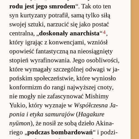
rodu jest jego smro­dem
“. Tak oto ten
syn kur­ty­zany po­trafił, samą tylko siłą
swojej sztu­ki, na­rzucić się jako po­stać
4
cen­tral­na, „
do­sko­nały anar­chi­sta
“
,
który igra­jąc z kon­wen­cja­mi, wzniósł
opo­wieść fan­tastyczną na nie­osią­gnięty
sto­pień wy­rafi­nowania. Jego oso­bliwo­ści,
które wy­ma­gały szcze­gól­nej od­wagi w ja­
poń­skim spo­łeczeń­stwie, które wy­nio­sło
kon­for­mizm do rangi naj­wyż­szej cnoty,
nie mo­gły nie za­fascynować Mi­shimy
Yukio, który wy­znaje w
Współ­cze­sna Ja­
po­nia i etyka sa­mu­rajów
(
Haga­kure
nyūmon
), że nosił ze sobą dzieło Aki­na­
riego „
pod­czas bom­bar­dowań
“ i po­dzi­