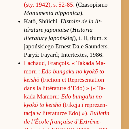
(sty. 1942), s. 52-85.
(Czaso­pismo
Mo­numenta nip­po­nica
).
Ka­tō, Shūichi.
Hi­sto­ire de la lit­
térature ja­po­na­ise
(
Hi­sto­ria
literatury ja­poń­skiej
), t. II, tłum. z
ja­poń­skiego Er­nest Dale Saun­ders.
Pa­ryż: Fay­ard; In­ter­textes, 1986.
Lachaud, François. « Ta­kada Ma­
moru :
Edo bun­gaku no kyokō to
keishō
(Fic­tion et Re­présen­tation
dans la lit­térature d’Edo) » (« Ta­
kada Ma­mo­ru:
Edo bun­gaku no
kyokō to keishō
(Fik­cja i re­pre­zen­
tacja w literatu­rze Edo) »).
Bul­le­tin
de l’École française d’Extrême-