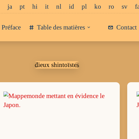
ja
pt
hi
it
nl
id
pl
ko
ro
sv
f
Préface
Table des matières
Contact
dieux shintoïstes