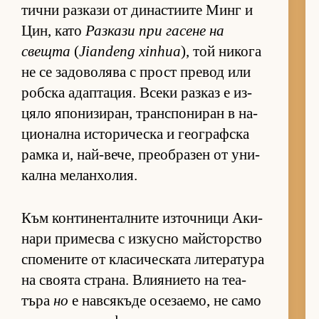
тични раз­кази от ди­нас­ти­ите Минг и
Цин, като
Раз­кази при га­сене на
свещта
(
Jiandeng xinhua
), той ни­кога
не се за­до­во­лява с прост пре­вод или
роб­ска адап­та­ция. Всеки раз­каз е из­
цяло япо­ни­зи­ран, тран­с­по­ни­ран в на­
ци­о­нална ис­то­ри­ческа и ге­ог­раф­ска
рамка и, най-ве­че, пре­об­ра­зен от уни­
кална ме­лан­хо­лия.
Към кон­ти­нен­тал­ните из­точ­ници Аки­
нари при­месва с из­кусно майс­тор­с­тво
спо­ме­ните от кла­си­чес­ката ли­те­ра­тура
на сво­ята стра­на. Вли­я­ни­ето на те­а­
търа
но
е нав­ся­къде осе­за­е­мо, не само