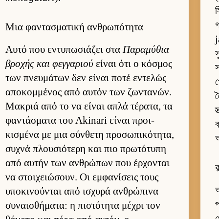
স
Μια φαντασματική ανθρωπότητα
Αυτό που εντυπωσιάζει στα
Παραμύθια
βροχής και φεγ­γαριού
εί­ναι ότι ο κόσμος
স
των πνευ­μάτων δεν εί­ναι ποτέ εντελώς
প
αποκομ­μένος από αυ­τόν των ζωντανών.
ন
Μακριά από το να εί­ναι απλά τέρατα, τα
স
φαντάσματα του Akinari εί­ναι προι­
ক
κισμένα με μια σύν­θετη προσωπικότητα,
অ
συχνά πλου­σιότερη και πιο πρωτότυπη
από αυ­τήν των αν­θρώπων που έρ­χονται
ক
να στοι­χειώσουν. Οι εμ­φανίσεις τους
আ
υποκινού­νται από ισχυρά αν­θρώπινα
প
συναι­σθήματα: η πιστότητα μέχρι τον
থ