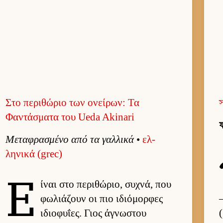
Στο περιθώριο των ονείρων: Τα
স
Φαντάσματα του Ueda Akinari
ফ
Μεταφρασμένο από τα γαλ­λικά
•
ελ­
ληνικά (grec)
Ε
ί­ναι στο περιθώριο, συχνά, που
φωλιάζουν οι πιο ιδιόμορ­φες
ιδιο­φυΐες. Γιος άγνωστου