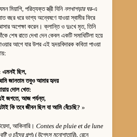
েমন মিয়াগি, পরিত্যক্ত স্ত্রী যিনি
নলখাগড়ার ঘর
-এ
াত বছর ধরে ভাগ্য অন্বেষণে যাওয়া স্বামীর ফিরে
সার অপেক্ষা করেন। ক্লান্তি ও দুঃখে মৃত, তিনি
াঁকে শেষ রাতে দেখা দেন কেবল একটি সমাধিটিলা হয়ে
াওয়ার আগে যার উপর এই হৃদয়বিদারক কবিতা পাওয়া
ায়:
«
এমনই ছিল,
মি জানতাম তবুও আমার হৃদয়
ায়ায় দোল খেত:
এই জগতে, আজ পর্যন্ত,
টাই কি তবে জীবন ছিল যা আমি বেঁচেছি?
»
উয়েদা, আকিনারি।
Contes de pluie et de lune
বৃষ্টি ও চাঁদের গল্প
) (
উগেৎসু মনোগাতারি
), রেনে