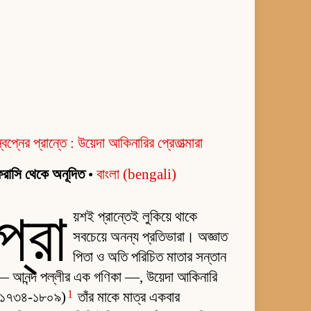
্বপ্নের প্রান্তে : উয়েদা আকিনারির প্রেতাত্মারা
রাসি থেকে অনূদিত
•
বাংলা (bengali)
প্রা
য়শই প্রান্তেই লুকিয়ে থাকে
সবচেয়ে অনন্য প্রতিভারা। অজ্ঞাত
পিতা ও অতি পরিচিত মাতার সন্তান
— আনন্দ পল্লীর এক গণিকা —, উয়েদা আকিনারি
1
(১৭৩৪-১৮০৯)
তাঁর মাকে মাত্র একবার