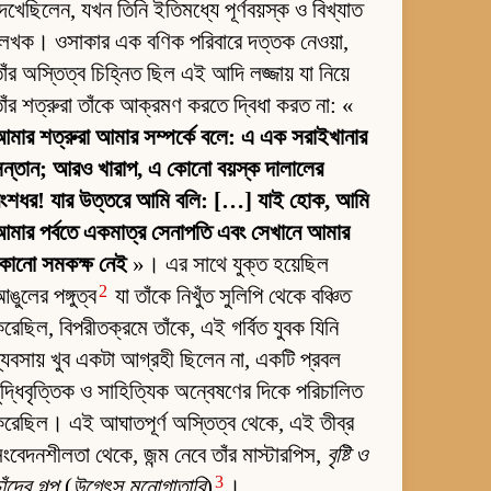
েখেছিলেন, যখন তিনি ইতিমধ্যে পূর্ণবয়স্ক ও বিখ্যাত
েখক। ওসাকার এক বণিক পরিবারে দত্তক নেওয়া,
াঁর অস্তিত্ব চিহ্নিত ছিল এই আদি লজ্জায় যা নিয়ে
াঁর শত্রুরা তাঁকে আক্রমণ করতে দ্বিধা করত না: «
মার শত্রুরা আমার সম্পর্কে বলে: এ এক সরাইখানার
ন্তান; আরও খারাপ, এ কোনো বয়স্ক দালালের
বংশধর! যার উত্তরে আমি বলি: […] যাই হোক, আমি
মার পর্বতে একমাত্র সেনাপতি এবং সেখানে আমার
কোনো সমকক্ষ নেই
»। এর সাথে যুক্ত হয়েছিল
2
ঙুলের পঙ্গুত্ব
যা তাঁকে নিখুঁত সুলিপি থেকে বঞ্চিত
রেছিল, বিপরীতক্রমে তাঁকে, এই গর্বিত যুবক যিনি
্যবসায় খুব একটা আগ্রহী ছিলেন না, একটি প্রবল
ুদ্ধিবৃত্তিক ও সাহিত্যিক অন্বেষণের দিকে পরিচালিত
রেছিল। এই আঘাতপূর্ণ অস্তিত্ব থেকে, এই তীব্র
ংবেদনশীলতা থেকে, জন্ম নেবে তাঁর মাস্টারপিস,
বৃষ্টি ও
3
াঁদের গল্প
(
উগেৎসু মনোগাতারি
)
।