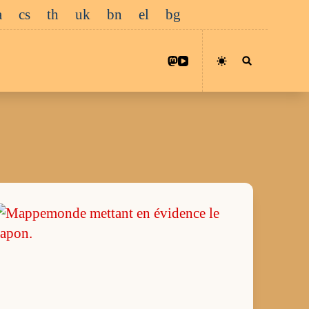
a
cs
th
uk
bn
el
bg