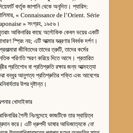
িয়েফার্ট কর্তৃক জাপানি থেকে অনূদিত। প্যারিস:
গালিমার, « Connaissance de l’Orient. Série
japonaise » সংগ্রহ, ১৯৫৬।
সুতরাং আকিনারির কাছে অলৌকিক কেবল ভয়ের একটি
াধারণ স্প্রিং নয়; এটি আত্মার যন্ত্রণার বিবর্ধক দর্পণ।
্রেতাত্মারা জীবিতদের তাদের ত্রুটি, তাদের কর্মের
ৈতিক পরিণতি স্মরণ করিয়ে দিতে আসে। প্রতারিত
্ত্রীর প্রতিশোধ বা প্রতিশ্রুতি রক্ষার জন্য আত্মহত্যা
রা বন্ধুর আনুগত্য প্রতিশ্রুতির শক্তি এবং আবেগের
নিবার্যতার উপর দৃষ্টান্ত।
ল্পনার খোদাইকার
কিনারির শৈলী নিঃসন্দেহে কাজটিকে তার স্থায়িত্ব
্রদান করে। এটি ধ্রুপদী ভাষার আভিজাত্যকে
নো
েকে উত্তরাধিকারসূত্রে প্রাপ্ত ছন্দের অনুভূতির সাথে