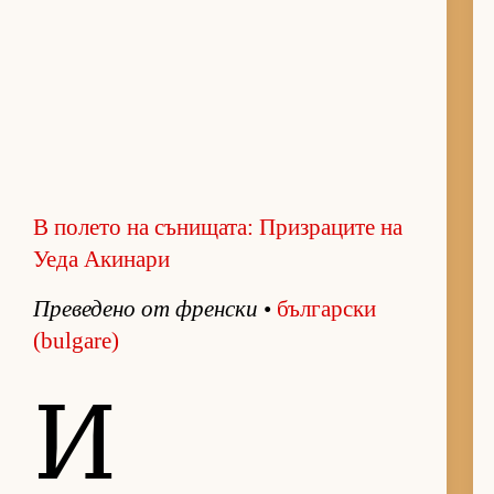
В полето на сънищата: Призраците на
Уеда Акинари
Пре­ве­дено от френ­ски
•
бъл­гар­ски
(bulgare)
И