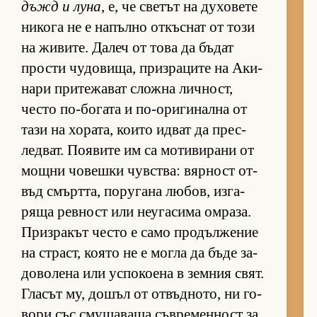
дъжд и луна
, е, че све­тът на ду­хо­вете
ни­кога не е на­пълно от­къс­нат от този
на жи­ви­те. Да­леч от това да бъ­дат
прости чу­до­ви­ща, приз­ра­ците на Аки­
нари при­те­жа­ват сложна лич­ност,
често по-бо­гата и по-о­ри­ги­нална от
тази на хо­ра­та, ко­ито ид­ват да прес­
лед­ват. По­я­вите им са мо­ти­ви­рани от
мощни чо­вешки чув­с­т­ва: вяр­ност от­
въд смърт­та, по­ру­гана лю­бов, из­га­
ряща рев­ност или не­у­га­сима ом­ра­за.
Приз­ра­кът често е само про­дъл­же­ние
на страст, ко­ято не е могла да бъде за­
до­во­лена или ус­по­ко­ена в зем­ния свят.
Гла­сът му, до­шъл от от­въд­но­то, ни го­
вори със сму­ща­ваща съв­ре­мен­ност за