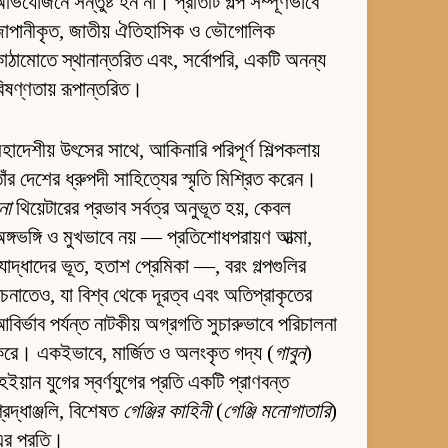
ভিযোজনে সন্তুষ্ট হন না। প্রতিটি গল্প সম্পূর্ণভাবে
জাপানীকৃত, জাতীয় ঐতিহাসিক ও ভৌগোলিক
াঠামোতে স্থানান্তরিত এবং, সর্বোপরি, একটি অনন্য
িষণ্ণতায় রূপান্তরিত।
হাদেশীয় উৎসের সাথে, আকিনারি পরিপূর্ণ শিল্পকলায়
াঁর দেশের ধ্রুপদী সাহিত্যের স্মৃতি মিশ্রিত করেন।
নো
থিয়েটারের প্রভাব সর্বত্র অনুভূত হয়, কেবল
ঙ্গভঙ্গি ও মুখভাবে নয় — প্রতিশোধপরায়ণ আত্মা,
োদ্ধাদের ভূত, হতাশ প্রেমিকা —, বরং গল্পগুলির
চনাতেও, যা বিশ্ব থেকে দূরত্ব এবং অতিপ্রাকৃতের
বির্ভাব পর্যন্ত নাটকীয় অগ্রগতি সুচারুভাবে পরিচালনা
রে। একইভাবে, মার্জিত ও অলংকৃত গদ্য (
গাবুন
)
েইয়ান যুগের স্বর্ণযুগের প্রতি একটি প্রাণবন্ত
্রদ্ধাঞ্জলি, বিশেষত
গেঞ্জির কাহিনী
(
গেঞ্জি মনোগাতারি
)
এর প্রতি।