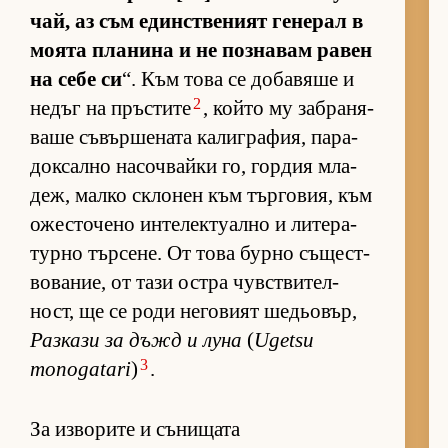
чай, аз съм един­с­т­ве­ният ге­не­рал в
мо­ята пла­нина и не поз­на­вам ра­вен
на себе си
“. Към това се до­ба­вяше и
2
не­дъг на пръс­тите
, който му заб­ра­ня­
ваше съ­вър­ше­ната ка­лиг­ра­фия, па­ра­
док­сално на­соч­вайки го, гор­дия мла­
деж, малко скло­нен към тър­го­вия, към
ожес­то­чено ин­те­лек­ту­ално и ли­те­ра­
турно тър­се­не. От това бурно съ­щес­т­
во­ва­ние, от тази ос­тра чув­с­т­ви­тел­
ност, ще се роди не­го­вият ше­дьо­вър,
Раз­кази за дъжд и луна
(
Ugetsu
3
monogatari
)
.
За изворите и сънищата