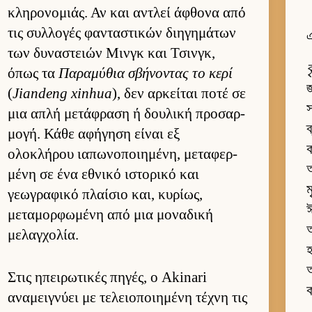
κληρονομιάς. Αν και αντλεί άφθονα από
τις συλ­λογές φανταστικών διηγημάτων
των δυναστειών Μινγκ και Τσιν­γκ,
ব
όπως τα
Παραμύθια σβήνοντας το κερί
জ
(
Jiandeng xinhua
), δεν αρ­κεί­ται ποτέ σε
স
μια απλή μετάφραση ή δου­λική προσαρ­
ব
μογή. Κάθε αφήγηση εί­ναι εξ
ক
ολοκλήρου ια­πωνοποι­ημένη, μεταφερ­
আ
μένη σε ένα εθνικό ιστορικό και
ম
γεωγραφικό πλαί­σιο και, κυρίως,
ঈ
μεταμορ­φωμένη από μια μοναδική
আ
μελαγ­χολία.
হ
আ
Στις ηπει­ρωτικές πηγές, ο Akinari
αναμει­γνύει με τελειο­ποι­ημένη τέχνη τις