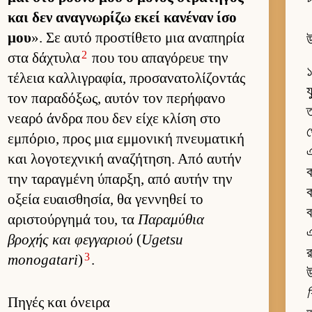
και δεν αναγνωρίζω εκεί κανέναν ίσο
μου
». Σε αυτό προστίθετο μια αναπηρία
উ
2
στα δάχτυλα
που του απαγόρευε την
১
τέλεια καλ­λιγραφία, προσανατολίζοντάς
য
τον παραδόξως, αυ­τόν τον περήφανο
ত
νεαρό άν­δρα που δεν είχε κλίση στο
থ
εμπόριο, προς μια εμ­μονική πνευ­ματική
এ
και λογοτεχνική αναζήτηση. Από αυ­τήν
ক
την ταραγ­μένη ύπαρ­ξη, από αυ­τήν την
ক
οξεία ευαι­σθησία, θα γεν­νηθεί το
ব
αριστούρ­γημά του, τα
Παραμύθια
এ
βροχής και φεγ­γαριού
(
Ugetsu
র
3
monogatari
)
.
শ
Πηγές και όνειρα