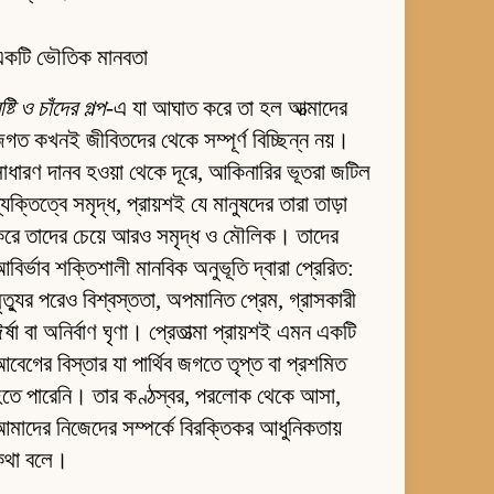
একটি ভৌতিক মানবতা
ৃষ্টি ও চাঁদের গল্প
-এ যা আঘাত করে তা হল আত্মাদের
গত কখনই জীবিতদের থেকে সম্পূর্ণ বিচ্ছিন্ন নয়।
াধারণ দানব হওয়া থেকে দূরে, আকিনারির ভূতরা জটিল
্যক্তিত্বে সমৃদ্ধ, প্রায়শই যে মানুষদের তারা তাড়া
রে তাদের চেয়ে আরও সমৃদ্ধ ও মৌলিক। তাদের
বির্ভাব শক্তিশালী মানবিক অনুভূতি দ্বারা প্রেরিত:
ৃত্যুর পরেও বিশ্বস্ততা, অপমানিত প্রেম, গ্রাসকারী
র্ষা বা অনির্বাণ ঘৃণা। প্রেতাত্মা প্রায়শই এমন একটি
বেগের বিস্তার যা পার্থিব জগতে তৃপ্ত বা প্রশমিত
তে পারেনি। তার কণ্ঠস্বর, পরলোক থেকে আসা,
মাদের নিজেদের সম্পর্কে বিরক্তিকর আধুনিকতায়
কথা বলে।