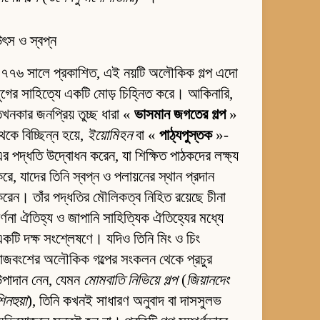
ৎস ও স্বপ্ন
৭৭৬ সালে প্রকাশিত, এই নয়টি অলৌকিক গল্প এদো
ুগের সাহিত্যে একটি মোড় চিহ্নিত করে। আকিনারি,
খনকার জনপ্রিয় তুচ্ছ ধারা «
ভাসমান জগতের গল্প
»
েকে বিচ্ছিন্ন হয়ে,
ইয়োমিহন
বা «
পাঠ্যপুস্তক
»-
র পদ্ধতি উদ্বোধন করেন, যা শিক্ষিত পাঠকদের লক্ষ্য
রে, যাদের তিনি স্বপ্ন ও পলায়নের স্থান প্রদান
রেন। তাঁর পদ্ধতির মৌলিকত্ব নিহিত রয়েছে চীনা
র্ণনা ঐতিহ্য ও জাপানি সাহিত্যিক ঐতিহ্যের মধ্যে
কটি দক্ষ সংশ্লেষণে। যদিও তিনি মিং ও চিং
াজবংশের অলৌকিক গল্পের সংকলন থেকে প্রচুর
উপাদান নেন, যেমন
মোমবাতি নিভিয়ে গল্প
(
জিয়ানদেং
িনহুয়া
), তিনি কখনই সাধারণ অনুবাদ বা দাসসুলভ