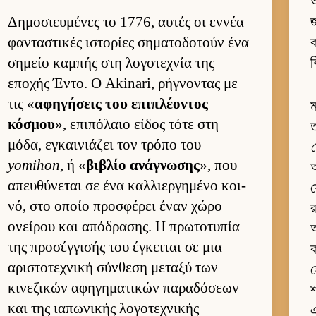
অ
Δημοσιευ­μένες το 1776, αυ­τές οι εν­νέα
φανταστικές ιστορίες σηματοδοτούν ένα
ক
σημείο καμπής στη λογοτεχνία της
ব
εποχής Έντο. Ο Akinari, ρήγνοντας με
τις «
αφηγήσεις του επιπλέοντος
ম
κόσμου
», επιπόλαιο εί­δος τότε στη
ত
μόδα, εγκαι­νιάζει τον τρόπο του
yomihon
, ή «
βιβλίο ανάγνωσης
», που
অ
απευ­θύνεται σε ένα καλ­λιερ­γημένο κοι­
য
νό, στο οποίο προσφέρει έναν χώρο
র
ονεί­ρου και απόδρασης. Η πρωτοτυπία
আ
της προσέγ­γισής του έγκει­ται σε μια
ক
αριστοτεχνική σύν­θεση μεταξύ των
হ
κινεζικών αφηγηματικών παραδόσεων
শ
και της ια­πωνικής λογοτεχνικής