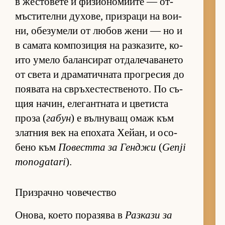
в жес­то­вете и фи­зи­о­но­ми­ите — от­
мъс­ти­телни ду­хо­ве, приз­раци на во­и­
ни, обе­зу­мели от лю­бов жени — но и
в са­мата ком­по­зи­ция на раз­ка­зи­те, ко­
ито умело ба­лан­си­рат от­да­ле­ча­ва­нето
от света и дра­ма­тич­ната прог­ре­сия до
по­я­вата на свръ­хес­тес­т­ве­но­то. По съ­
щия на­чин, еле­ган­т­ната и цве­тиста
проза (
габун
) е въл­ну­ващ омаж към
злат­ния век на епо­хата Хе­йан, и осо­
бено към
По­вестта за Ген­джи
(
Genji
monogatari
).
Призрачно човечество
Оно­ва, ко­ето по­ра­зява в
Раз­кази за