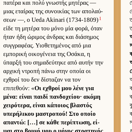
πατέρα και πολύ γνωστής μητέρας —
দ
μιας εταί­ρας της συνοι­κίας των απολαύ­
ল
1
σεων —, ο Ueda Akinari (1734-1809)
ত
είδε τη μητέρα του μόνο μία φορά, όταν
ত
ήταν ήδη ώριμος άν­δρας και διάσημος
আ
συγ­γραφέας. Υιο­θετημένος από μια
স
εμπορική οι­κογένεια της Οσάκα, η
ύπαρξή του σημαδεύ­τηκε από αυ­τήν την
আ
αρ­χική ντροπή πάνω στην οποία οι
εχθροί του δεν δίσταζαν να τον
আ
επιτεθούν: «
Οι εχθροί μου λένε για
ক
μένα: εί­ναι παιδί παν­δοχεί­ου· ακόμη
ব
χει­ρότερα, εί­ναι κάποιος βλαστός
ব
υπερήλικου μαστροπού! Στο οποίο
ক
απαντώ: […] σε κάθε περίπτωση, εί­
স
μαι στο βουνό μου ο μόνος στρατηγός
চ