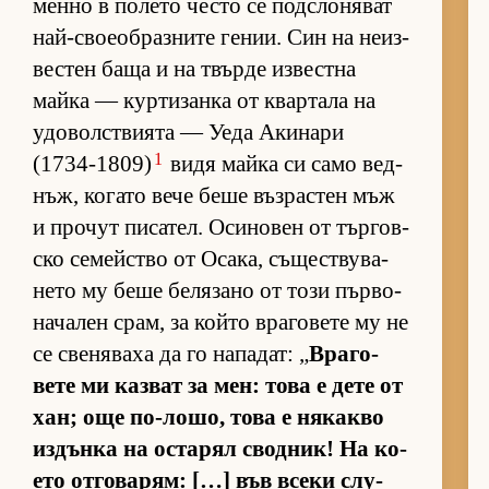
менно в по­лето често се под­с­ло­ня­ват
най-сво­еоб­раз­ните ге­нии. Син на не­из­
вес­тен баща и на твърде из­вес­тна
майка — кур­ти­занка от квар­тала на
удо­вол­с­т­ви­ята — Уеда Аки­нари
1
(1734-1809)
видя майка си само вед­
нъж, ко­гато вече беше въз­рас­тен мъж
и про­чут пи­са­тел. Оси­но­вен от тър­гов­
ско се­мейс­тво от Оса­ка, съ­щес­т­ву­ва­
нето му беше бе­ля­зано от този пър­во­
на­ча­лен срам, за който вра­го­вете му не
се све­ня­ваха да го на­па­дат: „
Вра­го­
вете ми каз­ват за мен: това е дете от
хан; още по-ло­шо, това е ня­какво
из­дънка на ос­та­рял свод­ник! На ко­
ето от­го­ва­рям: […] във всеки слу­