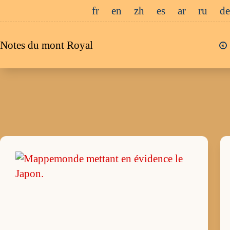
Passer
fr
en
zh
es
ar
ru
de
au
contenu
Notes du mont Royal