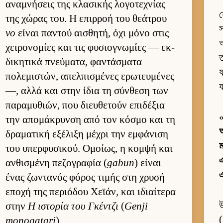
αναμνήσεις της κλασικής λογοτεχνίας
য
της χώρας του. Η επιρ­ροή του θεάτρου
স
νο
εί­ναι παντού αι­σθητή, όχι μόνο στις
আ
χει­ρονομίες και τις φυσιο­γνωμίες — εκ­
ত
δικητικά πνεύ­ματα, φαντάσματα
য
πολεμιστών, απελ­πισμένες ερωτευ­μένες
য
—, αλλά και στην ίδια τη σύν­θεση των
παραμυθιών, που διευ­θετούν επιδέξια
την απομάκρυνση από τον κόσμο και τη
আ
δραματική εξέλιξη μέχρι την εμ­φάνιση
ম
του υπερ­φυσικού. Ομοί­ως, η κομψή και
αν­θισμένη πεζογραφία (
gabun
) εί­ναι
এ
ένας ζωντανός φόρος τιμής στη χρυσή
εποχή της περιόδου Χεϊάν, και ιδιαί­τερα
στην
Η ιστορία του Γκέν­τζι
(
Genji
(
monogatari
).