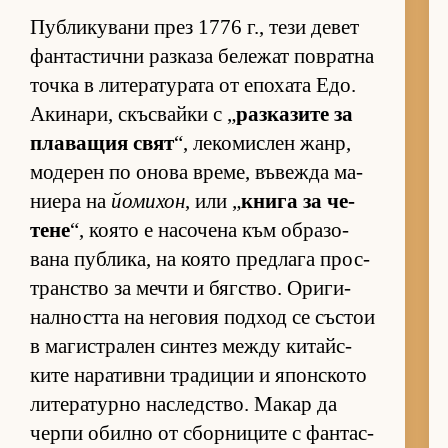
Пуб­ли­ку­вани през 1776 г., тези де­вет
фан­тас­тични раз­каза бе­ле­жат пов­ратна
точка в ли­те­ра­ту­рата от епо­хата Едо.
Аки­на­ри, скъс­вайки с „
раз­ка­зите за
пла­ва­щия свят
“, ле­ко­мис­лен жанр,
мо­де­рен по онова вре­ме, въ­вежда ма­
ни­ера на
йомихон
, или „
книга за че­
тене
“, ко­ято е на­со­чена към об­ра­зо­
вана пуб­ли­ка, на ко­ято пред­лага прос­
т­ран­с­тво за мечти и бяг­с­т­во. Ори­ги­
нал­ността на не­го­вия под­ход се със­тои
в ма­гис­т­ра­лен син­тез между ки­тайс­
ките на­ра­тивни тра­ди­ции и япон­с­кото
ли­те­ра­турно нас­лед­с­тво. Ма­кар да
черпи обилно от сбор­ни­ците с фан­тас­