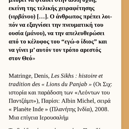
εκείνη της τελικής χει­ραφέτησης
(
νιρβάνου
) […]. Ο άν­θρωπος πρέπει λοι­
πόν να εξαγνίσει την πνευ­ματική του
ου­σία (
μάνου
), να την απελευ­θερώσει
από το κέλυφος του “εγώ-ο ίδιος” και
να γίνει μ’ αυ­τόν τον τρόπο αρεστός
στον Θεό
»
Matringe, Denis,
Les Sikhs : histoire et
tradition des « Lions du Panjab »
(Οι Σιχ:
ιστορία και παράδοση των «Λεόντων του
Παν­τζάμπ»), Παρίσι: Albin Michel, σειρά
« Planète Inde » (Πλανήτης Ιν­δία), 2008.
Μια επίγεια Ιερουσαλήμ