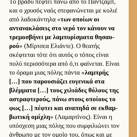
Το βράδυ πέφτει πάνω από το Παν­τζάμπ,
και ο χρυσός ναός στεφανώνεται με κολιέ
από λαδοκάντηλα «
των οποίων οι
αντανακλάσεις στο νερό τον κάνουν να
τρεμοσβήνει με λαμπυρίσματα θησαυ­
ρού
» (Μίρ­τσεα Ελιάντε). Ο θεατής
σκέφτεται τότε ότι αυ­τός ο τόπος εί­ναι
πολύ περισ­σότερα από ό,τι φαί­νεται. Εί­ναι
το όραμα μιας πόλης πάντα «
λαμπρής
[…] που παρου­σιάζει ευ­γενικά στα
βλέμ­ματα […] τους χιλιάδες θόλους της
αστραφτερούς, πάνω στους οποί­ους το
φως […] πέφτει και αναπηδά σε εκ­θαμ­
βωτική ομίχλη
» (Λαμαρ­τίνος). Εί­ναι η
υπόσχεση μιας πόλης που συμ­φιλιώνει τον
άν­θρωπο με τον ομοίο του, όπως και με