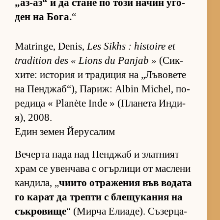
„аз-аз“ и да стане по този на­чин уго­
ден на Бо­га.
“
Matringe, Denis,
Les Sikhs : histoire et
tradition des « Lions du Panjab »
(Сик­
хи­те: ис­то­рия и тра­ди­ция на „Лъ­во­вете
на Пен­джаб­“), Па­риж: Albin Michel, по­
ре­дица « Planète Inde » (Пла­нета Ин­ди­
я), 2008.
Един земен Йерусалим
Ве­черта пада над Пен­джаб и злат­ният
храм се увен­чава с огър­лици от мас­лени
кан­ди­ла, „
чи­ито от­ра­же­ния във во­дата
го ка­рат да трепти с бле­щу­ка­ния на
сък­ро­вище
“ (Мирча Ели­а­де). Съ­зер­ца­