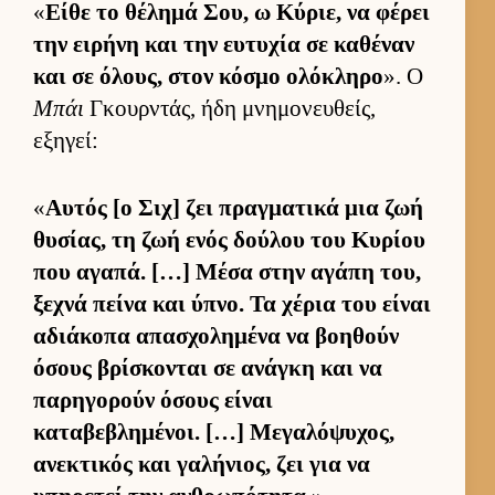
«
Είθε το θέλημά Σου, ω Κύριε, να φέρει
την ει­ρήνη και την ευ­τυχία σε καθέναν
και σε όλους, στον κόσμο ολόκληρο
». Ο
Μπάι
Γκουρ­ντάς, ήδη μνημονευ­θείς,
εξηγεί:
«
Αυ­τός [ο Σιχ] ζει πραγ­ματικά μια ζωή
θυσίας, τη ζωή ενός δού­λου του Κυρίου
που αγαπά. […] Μέσα στην αγάπη του,
ξεχνά πείνα και ύπνο. Τα χέρια του εί­ναι
αδιάκοπα απασχολημένα να βοη­θούν
όσους βρίσκονται σε ανάγκη και να
παρηγορούν όσους εί­ναι
καταβεβλημένοι. […] Μεγαλόψυχος,
ανεκτικός και γαλήνιος, ζει για να