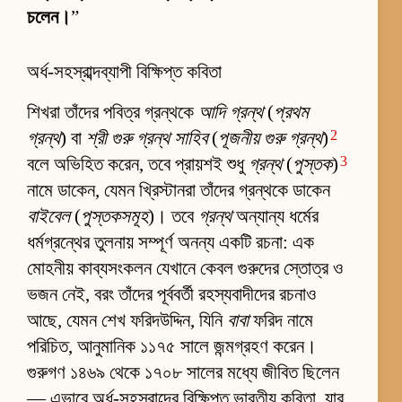
চলেন।
”
অর্ধ-সহস্রাব্দব্যাপী বিক্ষিপ্ত কবিতা
শিখরা তাঁদের পবিত্র গ্রন্থকে
আদি গ্রন্থ
(
প্রথম
2
গ্রন্থ
) বা
শ্রী গুরু গ্রন্থ সাহিব
(
পূজনীয় গুরু গ্রন্থ
)
3
বলে অভিহিত করেন, তবে প্রায়শই শুধু
গ্রন্থ
(
পুস্তক
)
নামে ডাকেন, যেমন খ্রিস্টানরা তাঁদের গ্রন্থকে ডাকেন
বাইবেল
(
পুস্তকসমূহ
)। তবে
গ্রন্থ
অন্যান্য ধর্মের
ধর্মগ্রন্থের তুলনায় সম্পূর্ণ অনন্য একটি রচনা: এক
মোহনীয় কাব্যসংকলন যেখানে কেবল গুরুদের স্তোত্র ও
ভজন নেই, বরং তাঁদের পূর্ববর্তী রহস্যবাদীদের রচনাও
আছে, যেমন শেখ ফরিদউদ্দিন, যিনি
বাবা
ফরিদ নামে
পরিচিত, আনুমানিক ১১৭৫ সালে জন্মগ্রহণ করেন।
গুরুগণ ১৪৬৯ থেকে ১৭০৮ সালের মধ্যে জীবিত ছিলেন
— এভাবে অর্ধ-সহস্রাব্দের বিক্ষিপ্ত ভারতীয় কবিতা, যার