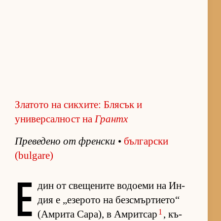
Златото на сикхите: Блясък и
универсалност на
Грантх
Пре­ве­дено от френ­ски
•
бъл­гар­ски
(bulgare)
Е
дин от све­ще­ните во­до­еми на Ин­
дия е „е­зе­рото на без­смър­ти­е­то“
1
(Ам­рита Са­ра), в Ам­рит­сар
, къ­