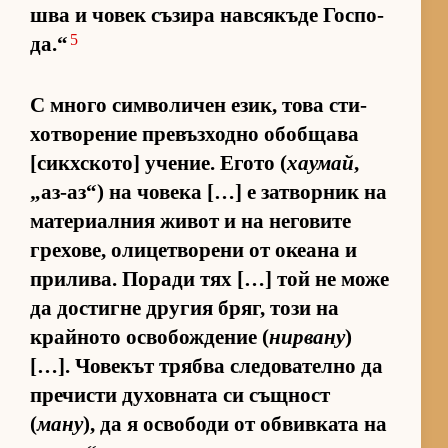
шва и чо­век съ­зира нав­ся­къде Гос­по­
5
да.“
С много сим­во­ли­чен език, това сти­
хот­во­ре­ние пре­въз­ходно обоб­щава
[сик­х­с­ко­то] уче­ние. Егото (
хаумай
,
„аз-аз“) на чо­века […] е зат­вор­ник на
ма­те­ри­ал­ния жи­вот и на не­го­вите
гре­хо­ве, оли­цет­во­рени от оке­ана и
при­ли­ва. По­ради тях […] той не може
да дос­тигне дру­гия бряг, този на
край­ното ос­во­бож­де­ние (
нирвану
)
[…]. Чо­ве­кът трябва сле­до­ва­телно да
пре­чисти ду­хов­ната си същ­ност
(
ману
), да я ос­во­боди от об­вив­ката на