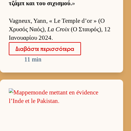
τζάμπ και του σιχισμού.
»
Vagneux, Yann, « Le Temple d’or » (Ο
Χρυσός Ναός),
La Croix
(Ο Σταυ­ρός), 12
Ια­νουα­ρίου 2024.
Δια­βάστε περισ­σότερα
11 min