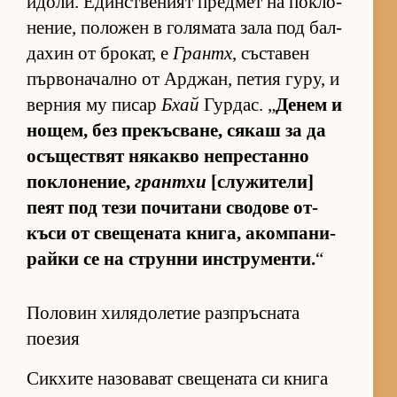
идо­ли. Един­с­т­ве­ният пред­мет на пок­ло­
не­ние, по­ло­жен в го­ля­мата зала под бал­
да­хин от бро­кат, е
Грантх
, със­та­вен
пър­во­на­чално от Ар­джан, пе­тия гу­ру, и
вер­ния му пи­сар
Бхай
Гур­дас. „
Де­нем и
но­щем, без пре­къс­ва­не, ся­каш за да
осъ­щес­т­вят ня­какво неп­рес­танно
пок­ло­не­ние,
грантхи
[слу­жи­те­ли]
пеят под тези по­чи­тани сво­дове от­
къси от све­ще­ната кни­га, аком­па­ни­
райки се на струнни ин­с­т­ру­мен­ти.
“
Половин хилядолетие разпръсната
поезия
Сик­хите на­зо­ва­ват све­ще­ната си книга