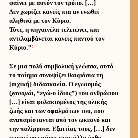
φαί­νει με αυ­τόν τον τρόπο. […]
Δεν χωρίζει κανείς πια αν ενωθεί
αληθινά με τον Κύριο.
Τότε, η πηγαι­νέλα τελειώνει, και
αντιλαμ­βάνεται κανείς παντού τον
5
Κύριο.”
Σε μια πολύ συμ­βολική γλώσ­σα, αυτό
το ποί­ημα συνοψίζει θαυ­μάσια τη
[σιχική] διδασκαλία. Ο εγωισμός
(
χαουμάι
, “εγώ-ο ίδιο­ς”) του αν­θρώπου
[…] εί­ναι φυλακισμένος της υλικής
ζωής και των σφαλ­μάτων του, που
αναπαρίστανται από τον ωκεανό και
την παλίρ­ροια. Εξαι­τίας τους, […] δεν
μπορεί να φτάσει στην άλλη όχθη,