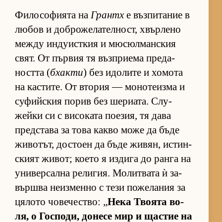
Фи­ло­со­фи­ята на
Грантх
е въз­пи­та­ние в
лю­бов и доб­ро­же­ла­тел­ност, хвър­лено
между ин­ду­ис­т­кия и мю­сюл­ман­с­кия
свят. От пър­вия тя въз­п­ри­ема пре­да­
ността (
бхакти
) без идо­лите и хо­мота
на кас­ти­те. От вто­рия — мо­но­те­изма и
су­фийс­кия по­рив без ше­ри­а­та. Слу­
жейки си с ви­со­ката по­е­зия, тя дава
пред­с­тава за това какво може да бъде
жи­во­тът, дос­тоен да бъде жи­вян, ис­тин­
с­кият жи­вот; ко­ето я из­дига до ранга на
уни­вер­сална ре­ли­гия. Мо­лит­вата ѝ за­
вър­шва не­из­менно с тези по­же­ла­ния за
ця­лото чо­ве­чес­т­во: „
Нека Тво­ята во­
ля, о Гос­по­ди, до­несе мир и щас­тие на