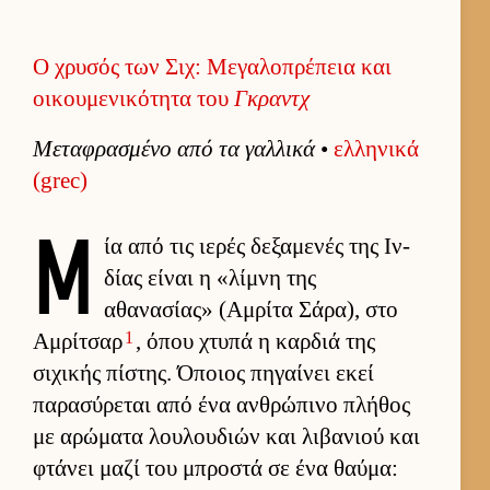
Ο χρυσός των Σιχ: Μεγαλοπρέπεια και
οικουμενικότητα του
Γκραντχ
Μεταφρασμένο από τα γαλ­λικά
•
ελ­ληνικά
(grec)
Μ
ία από τις ιε­ρές δεξαμενές της Ιν­
δίας εί­ναι η «λίμνη της
αθανασίας» (Αμ­ρίτα Σάρα), στο
1
Αμ­ρίτσαρ
, όπου χτυπά η καρ­διά της
σιχικής πίστης. Όποιος πηγαί­νει εκεί
παρασύρεται από ένα αν­θρώπινο πλήθος
με αρώματα λου­λου­διών και λιβανιού και
φτάνει μαζί του μπροστά σε ένα θαύ­μα: