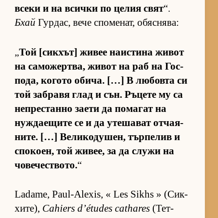
всеки и на всички по це­лия свят
“.
Бхай
Гур­дас, вече спо­ме­нат, обяс­ня­ва:
„
Той [сик­хът] жи­вее на­ис­тина жи­вот
на са­мо­жер­т­ва, жи­вот на раб на Гос­
по­да, ко­гото оби­ча. […] В лю­бовта си
той заб­равя глад и сън. Ръ­цете му са
неп­рес­танно за­ети да по­ма­гат на
нуж­да­е­щите се и да уте­ша­ват от­ча­я­
ни­те. […] Ве­ли­ко­ду­шен, тър­пе­лив и
спо­ко­ен, той жи­вее, за да служи на
чо­ве­чес­т­во­то.
“
Ladame, Paul-Alexis, « Les Sikhs » (Сик­
хи­те),
Cahiers d’études cathares
(Тет­