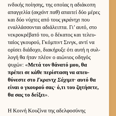
ιν­δικής ποί­ησης, της οποίας η αδιάκοπη
απαγ­γελία (
ακ­χάντ παθ
) απαι­τεί δύο μέρες
και δύο νύχτες από τους
γκράντχι
που
εναλ­λάσ­σονται αδιάλει­πτα. Γι’ αυ­τό, στο
νεκροκρέβατό του, ο δέκατος και τελευ­
ταίος γκου­ρού, Γκόμπιντ Σιν­γκ, αντί να
ορίσει διάδοχο, δια­κήρυξε ότι αυτή η συλ­
λογή θα ήταν πλέον ο αιώνιος οδηγός
ψυχών: «
Μετά τον θάνατό μου, θα
πρέπει σε κάθε περίσταση να απευ­
θύνεστε στο
Γκραντχ Σάχιμπ
· αυτό θα
εί­ναι ο γκου­ρού σας· ό,τι του ζητήσετε,
θα σας το δεί­ξει
».
Η Κοινή Κουζίνα της αδελφοσύνης