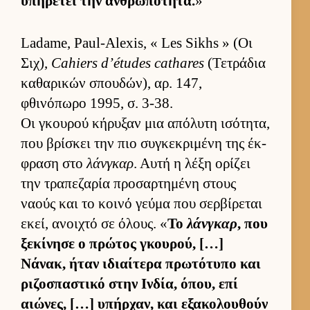
υπηρετεί την αν­θρωπότητα.
»
Ladame, Paul-Alexis, « Les Sikhs » (Οι
Σιχ),
Cahiers d’études cathares
(Τετράδια
καθαρικών σπου­δών), αρ. 147,
φθινόπωρο 1995, σ. 3-38.
Οι γκου­ρού κήρυξαν μια απόλυτη ισότητα,
που βρίσκει την πιο συγκεκριμένη της έκ­
φραση στο
λάνγκαρ
. Αυτή η λέξη ορίζει
την τραπεζαρία προσαρ­τημένη στους
ναούς και το κοινό γεύμα που σερ­βίρεται
εκεί, ανοι­χτό σε όλους. «
Το
λάνγκαρ
, που
ξεκίνησε ο πρώτος γκου­ρού, […]
Νάνακ, ήταν ιδιαί­τερα πρωτότυπο και
ριζοσπαστικό στην Ιν­δία, όπου, επί
αιώνες, […] υπήρ­χαν, και εξακολου­θούν