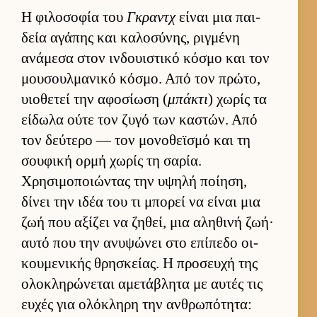
Η φιλοσοφία του
Γκραντχ
εί­ναι μια παι­
δεία αγάπης και καλοσύνης, ριγ­μένη
ανάμεσα στον ιν­δουι­στικό κόσμο και τον
μου­σουλ­μανικό κόσμο. Από τον πρώτο,
υιο­θετεί την αφοσίωση (
μπάκτι
) χωρίς τα
εί­δωλα ούτε τον ζυγό των καστών. Από
τον δεύ­τερο — τον μονοθεϊσμό και τη
σου­φική ορμή χωρίς τη σαρία.
Χρησιμοποιώντας την υψηλή ποί­ηση,
δίνει την ιδέα του τι μπορεί να εί­ναι μια
ζωή που αξίζει να ζηθεί, μια αληθινή ζωή·
αυτό που την ανυψώνει στο επίπεδο οι­
κου­μενικής θρησκεί­ας. Η προσευχή της
ολοκληρώνεται αμετάβλητα με αυ­τές τις
ευ­χές για ολόκληρη την αν­θρωπότητα: