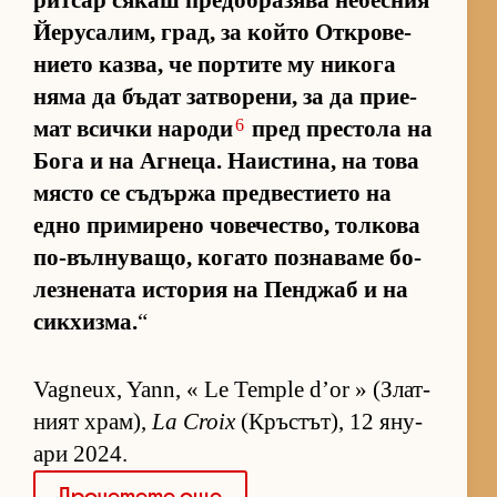
рит­сар ся­каш пре­доб­ра­зява не­бес­ния
Йе­ру­са­лим, град, за който От­к­ро­ве­
ни­ето каз­ва, че пор­тите му ни­кога
няма да бъ­дат зат­во­ре­ни, за да при­е­
6
мат всички на­роди
пред прес­тола на
Бога и на Аг­не­ца. На­ис­ти­на, на това
място се съ­държа пред­вес­ти­ето на
едно при­ми­рено чо­ве­чес­т­во, тол­кова
по-въл­ну­ва­що, ко­гато поз­на­ваме бо­
лез­не­ната ис­то­рия на Пен­джаб и на
сик­хиз­ма.
“
Vagneux, Yann, « Le Temple d’or » (Злат­
ният храм),
La Croix
(Кръс­тът), 12 яну­
ари 2024.
Про­че­тете още