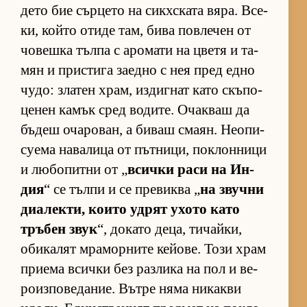
дето бие сър­цето на сик­х­с­ката вя­ра. Все­
ки, който отиде там, бива пов­ле­чен от
чо­вешка тълпа с аро­мати на цветя и та­
мян и прис­тига за­едно с нея пред едно
чу­до: зла­тен храм, из­диг­нат като скъ­по­
це­нен ка­мък сред во­ди­те. Очак­ваш да
бъ­деш оча­ро­ван, а би­ваш сма­ян. Не­о­пи­
су­ема на­ва­лица от път­ни­ци, пок­лон­ници
и лю­бо­питни от „
всички раси на Ин­
дия
“ се тълпи и се пре­виква „
на звучни
ди­а­лек­ти, ко­ито уд­рят ухото като
тръ­бен звук
“, до­като де­ца, ти­чай­ки,
оби­ка­лят мра­мор­ните ке­йо­ве. Този храм
при­ема всички без раз­лика на пол и ве­
ро­из­по­ве­да­ние. Вътре няма ни­какви