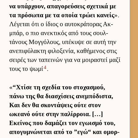
να υπάρ­χουν, απαγορεύ­σεις σχετικά με
τα πρόσωπα με τα οποία τρώει κανείς
».
Λέγεται ότι ο ίδιος ο αυ­τοκράτορας Ακ­
μπάρ, ο πιο ανεκτικός από τους σουλ­
τάνους Μογ­γόλους, υπέκυψε σε αυτή την
ανεπιφύλακτη φιλοξενία, καθήμενος στις
σει­ρές των ταπει­νών για να μοι­ραστεί μαζί
4
τους το ψωμί
.
«
“Χτίσε τη σχεδία του στοχασμού,
πάνω της θα δια­σχίσεις ανεμπόδιστα,
Και δεν θα σκοντάψεις ούτε στον
ωκεανό ούτε στην παλίρ­ροια. […]
Εκεί­νος που δαμάζει τον εγωισμό του,
απογυμνώνεται από το ”εγώ“ και ομορ­