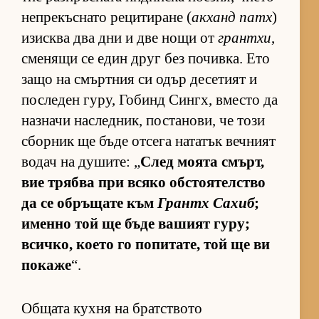
неп­ре­къс­нато ре­ци­ти­ране (
ак­ханд патх
)
изис­ква два дни и две нощи от
грантхи
,
сме­нящи се един друг без по­чив­ка. Ето
защо на смър­т­ния си одър де­се­тият и
пос­ле­ден гу­ру, Го­бинд Син­гх, вместо да
наз­начи нас­лед­ник, пос­та­но­ви, че този
сбор­ник ще бъде от­сега на­та­тък веч­ният
во­дач на ду­ши­те: „
След мо­ята смърт,
вие трябва при всяко об­с­то­я­тел­с­тво
да се об­ръ­щате към
Грантх Са­хиб
;
именно той ще бъде ва­шият гу­ру;
всич­ко, ко­ето го по­пи­та­те, той ще ви
по­каже
“.
Общата кухня на братството