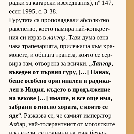
радки за ка­тар­ски из­след­ва­ни­я), nº 147,
есен 1995, с. 3-38.
Гу­ру­тата са про­по­вяд­вали аб­со­лютно
ра­вен­с­т­во, ко­ето на­мира най-кон­к­рет­
ния си из­раз в
лангар
. Тази дума оз­на­
чава тра­пе­за­ри­я­та, при­ле­жаща към хра­
мо­ве­те, и об­щата тра­пе­за, ко­ято се сер­
вира там, от­во­рена за всич­ки. „
Лангар
,
въ­ве­ден от пър­вия гу­ру, […] На­нак,
беше осо­бено ори­ги­на­лен и ра­ди­ка­
лен в Ин­дия, къ­дето в про­дъл­же­ние
на ве­кове […] има­ше, и все още има,
заб­рани от­носно хо­ра­та, с ко­ито се
яде
“. Раз­казва се, че са­мият им­пе­ра­тор
Ак­бар, най-то­ле­ран­т­ният от мо­гол­с­ките
вла­де­те­ли, се под­чини на това бе­зус­