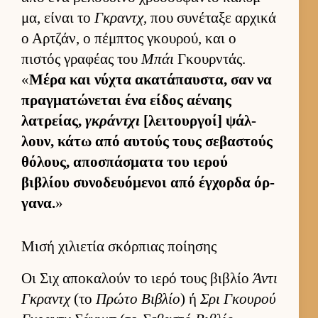
μα, εί­ναι το
Γκραντχ
, που συνέταξε αρ­χικά
ο Αρ­τζάν, ο πέμ­πτος γκου­ρού, και ο
πιστός γραφέας του
Μπάι
Γκουρ­ντάς.
«
Μέρα και νύχτα ακατάπαυ­στα, σαν να
πραγ­ματώνεται ένα εί­δος αέναης
λατρεί­ας,
γκράντχι
[λει­τουρ­γοί] ψάλ­
λουν, κάτω από αυ­τούς τους σεβαστούς
θόλους, αποσπάσματα του ιε­ρού
βιβλίου συνοδευόμενοι από έγ­χορδα όρ­
γανα.
»
Μισή χιλιετία σκόρπιας ποίησης
Οι Σιχ αποκαλούν το ιερό τους βιβλίο
Άντι
Γκραντχ
(το
Πρώτο Βιβλίο
) ή
Σρι Γκου­ρού