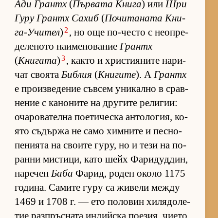
Ади Грантх
(
Пър­вата Книга
) или
Шри
Гуру Грантх Са­хиб
(
По­чи­та­ната Кни­
2
га-У­чи­тел
)
, но още по-често с не­оп­ре­
де­ле­ното на­и­ме­но­ва­ние
Грантх
3
(
Книгата
)
, както и хрис­ти­я­ните на­ри­
чат сво­ята
Библия
(
Книгите
). А
Грантх
е про­из­ве­де­ние съв­сем уни­кално в срав­
не­ние с ка­но­ните на дру­гите ре­ли­гии:
оча­ро­ва­телна по­е­ти­ческа ан­то­ло­гия, ко­
ято съ­държа не само хим­ните и пес­но­
пе­ни­ята на сво­ите гу­ру, но и тези на по-
ранни мис­ти­ци, като шейх Фа­ри­дуд­дин,
на­ре­чен
Баба
Фа­рид, ро­ден около 1175
го­ди­на. Са­мите гуру са жи­вели между
1469 и 1708 г. — ето по­ло­вин хи­ля­до­ле­
тие раз­п­ръс­ната ин­дийска по­е­зия, чи­ето