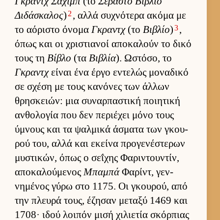
Γκραντχ Σάχιμπ
(το
Σεβαστό Βιβλίο
2
Διδάσκαλος
)
, αλλά συχνότερα ακόμα με
3
το αόριστο όνομα
Γκραντχ
(το
Βιβλίο
)
,
όπως και οι χριστια­νοί αποκαλούν το δικό
τους τη
Βίβλο
(τα
Βιβλία
). Ωστόσο, το
Γκραντχ
εί­ναι ένα έργο εντελώς μοναδικό
σε σχέση με τους κανόνες των άλ­λων
θρησκειών: μια συναρ­παστική ποι­ητική
αν­θολογία που δεν περιέχει μόνο τους
ύμνους και τα ψαλ­μικά άσματα των γκου­
ρού του, αλλά και εκείνα προγενέστερων
μυστικών, όπως ο σεΐχης Φαριντου­ντίν,
αποκαλού­μενος
Μπαμπά
Φαρίντ, γεν­
νημένος γύρω στο 1175. Οι γκου­ρού, από
την πλευρά τους, έζησαν μεταξύ 1469 και
1708· ιδού λοι­πόν μισή χιλιε­τία σκόρ­πιας