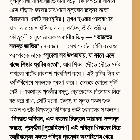
সুগন্ধমাখা মানবস্রোতে টানা পড়ে এক বিস্ময়ের সামনে
এসে দাঁড়ান: জলের মাঝখানে মূল্যবান রত্নের মতো
বিরাজমান একটি স্বর্ণমন্দির। মুগ্ধ হওয়ার প্রত্যাশায়
যান, আর চোখ ধাঁধিয়ে যায়। পর্যটক, তীর্থযাত্রী ও
কৌতূহলী মানুষদের এক অবর্ণনীয় ভিড় — “
ভারতের
সমস্ত জাতির
” লোকজন — সেখানে ঠেলাঠেলি করে ও
পরস্পরকে ডাকে “
সুরেলা সব উপভাষায়, যা কানে এসে
বাজে শিঙার ধ্বনির মতো
”, আর শিশুরা দৌড়ে দৌড়ে মর্মর
পাথরের ঘাটের চারপাশ প্রদক্ষিণ করে। এই মন্দির লিঙ্গ বা
ধর্মনির্বিশেষে সকলকে গ্রহণ করে। ভেতরে কোনো মূর্তি
নেই। একমাত্র পূজনীয় বস্তু, ব্রোকেডের চাঁদোয়ার নিচে
বড় ঘরে রাখা, সেটি হলো
গ্রন্থ
, যা মূলত পঞ্চম গুরু
অর্জন ও তাঁর বিশ্বস্ত লিপিকার
ভাই
গুরদাসের সংকলন।
“
দিনরাত অবিরাম, এক ধরনের চিরন্তন আরাধনা সম্পন্ন
করতে,
গ্রন্থী
রা [পুরোহিতগণ] এই পবিত্র খিলানের নিচে
তন্ত্রীবাদ্যের সঙ্গতে পবিত্র গ্রন্থের অংশবিশেষ গেয়ে