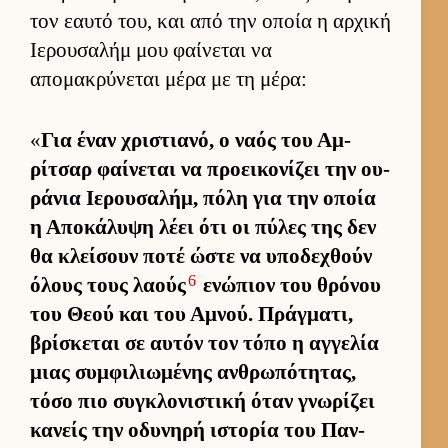
τον εαυτό του, και από την οποία η αρ­χική
Ιε­ρου­σαλήμ μου φαί­νεται να
απομακρύνεται μέρα με τη μέρα:
«
Για έναν χριστια­νό, ο ναός του Αμ­
ρίτσαρ φαί­νεται να προει­κονίζει την ου­
ράνια Ιε­ρου­σαλήμ, πόλη για την οποία
η Αποκάλυψη λέει ότι οι πύλες της δεν
θα κλεί­σουν ποτέ ώστε να υποδεχθούν
6
όλους τους λαούς
ενώπιον του θρόνου
του Θεού και του Αμνού. Πράγ­ματι,
βρίσκεται σε αυ­τόν τον τόπο η αγ­γελία
μιας συμ­φιλιω­μένης αν­θρωπότητας,
τόσο πιο συγκλονιστική όταν γνωρίζει
κανείς την οδυνηρή ιστορία του Παν­