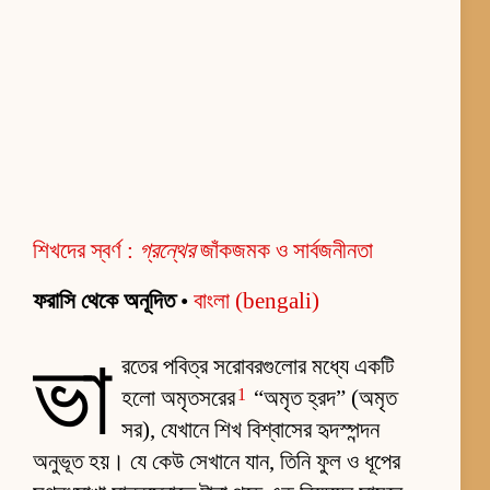
শিখদের স্বর্ণ :
গ্রন্থের
জাঁকজমক ও সার্বজনীনতা
ফরাসি থেকে অনূদিত
•
বাংলা (bengali)
ভা
রতের পবিত্র সরোবরগুলোর মধ্যে একটি
1
হলো অমৃতসরের
“অমৃত হ্রদ” (অমৃত
সর), যেখানে শিখ বিশ্বাসের হৃদস্পন্দন
অনুভূত হয়। যে কেউ সেখানে যান, তিনি ফুল ও ধূপের