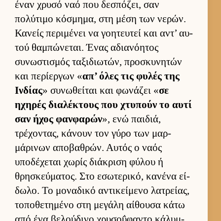
έναν χρυσό ναό που δεσπόζει, σαν
πολύτιμο κόσμημα, στη μέση των νερών.
Κανείς περιμένει να γοη­τευ­τεί και αντ’ αυ­
τού θαμπώνεται. Ένας αδια­νόη­τος
συνωστισμός ταξιδιω­τών, προσκυνητών
και περίερ­γων «
απ’ όλες τις φυλές της
Ιν­δίας
» συνωθεί­ται και φωνάζει «
σε
ηχηρές δια­λέκτους που χτυπούν το αυτί
σαν ήχος φαν­φαρών
», ενώ παι­διά,
τρέχοντας, κάνουν τον γύρο των μαρ­
μάρινων αποβαθρών. Αυ­τός ο ναός
υποδέχεται χωρίς διάκριση φύλου ή
θρησκεύ­ματος. Στο εσωτερικό, κανένα εί­
δωλο. Το μοναδικό αντικεί­μενο λατρεί­ας,
τοποθετημένο στη μεγάλη αί­θουσα κάτω
από ένα βελού­δινο χρυσοΰφαντο κάλυμ­