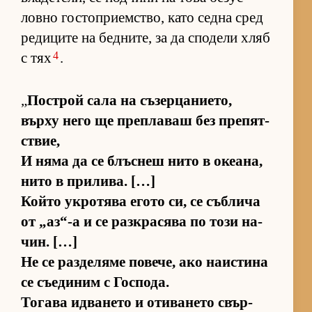
ловно гос­топ­ри­ем­с­т­во, като седна сред
ре­ди­ците на бед­ни­те, за да спо­дели хляб
4
с тях
.
„
Пос­т­рой сала на съ­зер­ца­ни­е­то,
върху него ще преп­ла­ваш без пре­пят­
с­твие,
И няма да се блъс­неш нито в оке­а­на,
нито в при­ли­ва. […]
Който ук­ро­тява егото си, се съб­лича
от „аз­“-а и се раз­к­ра­сява по този на­
чин. […]
Не се раз­де­ляме по­ве­че, ако на­ис­тина
се съ­е­ди­ним с Гос­по­да.
То­гава ид­ва­нето и оти­ва­нето свър­