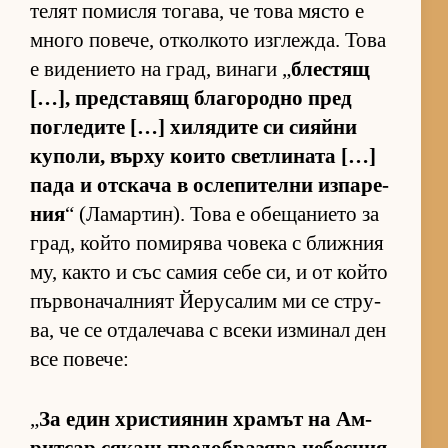
те­лят по­мисля то­га­ва, че това място е
много по­ве­че, от­кол­кото из­г­леж­да. Това
е ви­де­ни­ето на град, ви­наги „
блес­тящ
[…], пред­с­та­вящ бла­го­родно пред
пог­ле­дите […] хи­ля­дите си си­яйни
ку­по­ли, върху ко­ито свет­ли­ната […]
пада и от­с­кача в ос­ле­пи­телни из­па­ре­
ния
“ (Ла­мар­тин). Това е обе­ща­ни­ето за
град, който по­ми­рява чо­века с ближ­ния
му, както и със са­мия себе си, и от който
пър­во­на­чал­ният Йе­ру­са­лим ми се стру­
ва, че се от­да­ле­чава с всеки из­ми­нал ден
все по­ве­че:
„
За един хрис­ти­я­нин хра­мът на Ам­