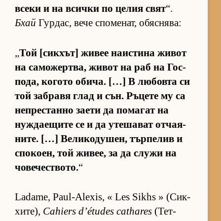
всеки и на всички по це­лия свят
“.
Бхай
Гур­дас, вече спо­ме­нат, обяс­ня­ва:
„
Той [сик­хът] жи­вее на­ис­тина жи­вот
на са­мо­жер­т­ва, жи­вот на раб на Гос­
по­да, ко­гото оби­ча. […] В лю­бовта си
той заб­равя глад и сън. Ръ­цете му са
неп­рес­танно за­ети да по­ма­гат на
нуж­да­е­щите се и да уте­ша­ват от­ча­я­
ни­те. […] Ве­ли­ко­ду­шен, тър­пе­лив и
спо­ко­ен, той жи­вее, за да служи на
чо­ве­чес­т­во­то.
“
Ladame, Paul-Alexis, « Les Sikhs » (Сик­
хи­те),
Cahiers d’études cathares
(Тет­