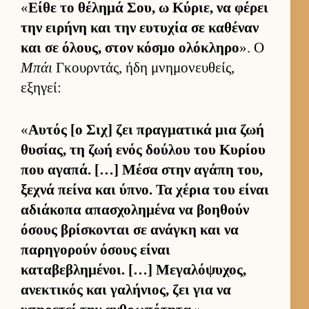
«
Είθε το θέλημά Σου, ω Κύριε, να φέρει
την ει­ρήνη και την ευ­τυχία σε καθέναν
και σε όλους, στον κόσμο ολόκληρο
». Ο
Μπάι
Γκουρ­ντάς, ήδη μνημονευ­θείς,
εξηγεί:
«
Αυ­τός [ο Σιχ] ζει πραγ­ματικά μια ζωή
θυσίας, τη ζωή ενός δού­λου του Κυρίου
που αγαπά. […] Μέσα στην αγάπη του,
ξεχνά πείνα και ύπνο. Τα χέρια του εί­ναι
αδιάκοπα απασχολημένα να βοη­θούν
όσους βρίσκονται σε ανάγκη και να
παρηγορούν όσους εί­ναι
καταβεβλημένοι. […] Μεγαλόψυχος,
ανεκτικός και γαλήνιος, ζει για να