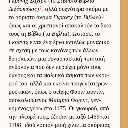
Γκραντχ Σάχιμπ
(το
Σεβαστό Βιβλίο
2
Διδάσκαλος
)
, αλλά συχνότερα ακόμα με
3
το αόριστο όνομα
Γκραντχ
(το
Βιβλίο
)
,
όπως και οι χριστια­νοί αποκαλούν το δικό
τους τη
Βίβλο
(τα
Βιβλία
). Ωστόσο, το
Γκραντχ
εί­ναι ένα έργο εντελώς μοναδικό
σε σχέση με τους κανόνες των άλ­λων
θρησκειών: μια συναρ­παστική ποι­ητική
αν­θολογία που δεν περιέχει μόνο τους
ύμνους και τα ψαλ­μικά άσματα των γκου­
ρού του, αλλά και εκείνα προγενέστερων
μυστικών, όπως ο σεΐχης Φαριντου­ντίν,
αποκαλού­μενος
Μπαμπά
Φαρίντ, γεν­
νημένος γύρω στο 1175. Οι γκου­ρού, από
την πλευρά τους, έζησαν μεταξύ 1469 και
1708· ιδού λοι­πόν μισή χιλιε­τία σκόρ­πιας