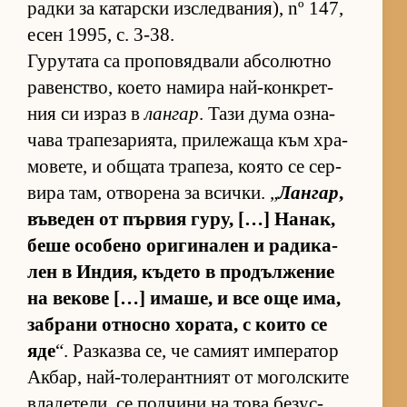
радки за ка­тар­ски из­след­ва­ни­я), nº 147,
есен 1995, с. 3-38.
Гу­ру­тата са про­по­вяд­вали аб­со­лютно
ра­вен­с­т­во, ко­ето на­мира най-кон­к­рет­
ния си из­раз в
лангар
. Тази дума оз­на­
чава тра­пе­за­ри­я­та, при­ле­жаща към хра­
мо­ве­те, и об­щата тра­пе­за, ко­ято се сер­
вира там, от­во­рена за всич­ки. „
Лангар
,
въ­ве­ден от пър­вия гу­ру, […] На­нак,
беше осо­бено ори­ги­на­лен и ра­ди­ка­
лен в Ин­дия, къ­дето в про­дъл­же­ние
на ве­кове […] има­ше, и все още има,
заб­рани от­носно хо­ра­та, с ко­ито се
яде
“. Раз­казва се, че са­мият им­пе­ра­тор
Ак­бар, най-то­ле­ран­т­ният от мо­гол­с­ките
вла­де­те­ли, се под­чини на това бе­зус­