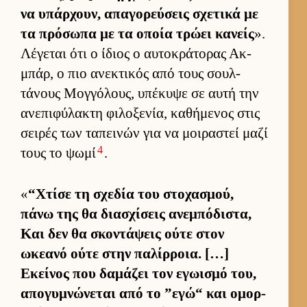
να υπάρ­χουν, απαγορεύ­σεις σχετικά με
τα πρόσωπα με τα οποία τρώει κανείς
».
Λέγεται ότι ο ίδιος ο αυ­τοκράτορας Ακ­
μπάρ, ο πιο ανεκτικός από τους σουλ­
τάνους Μογ­γόλους, υπέκυψε σε αυτή την
ανεπιφύλακτη φιλοξενία, καθήμενος στις
σει­ρές των ταπει­νών για να μοι­ραστεί μαζί
4
τους το ψωμί
.
«
“Χτίσε τη σχεδία του στοχασμού,
πάνω της θα δια­σχίσεις ανεμπόδιστα,
Και δεν θα σκοντάψεις ούτε στον
ωκεανό ούτε στην παλίρ­ροια. […]
Εκεί­νος που δαμάζει τον εγωισμό του,
απογυμνώνεται από το ”εγώ“ και ομορ­