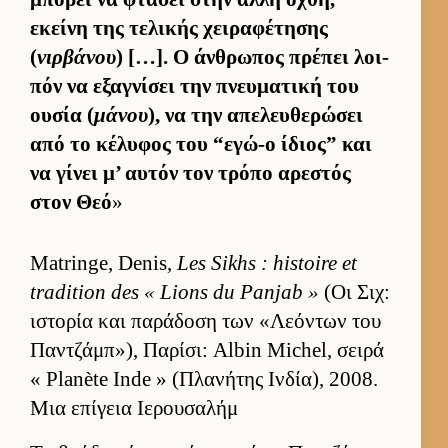
εκείνη της τελικής χει­ραφέτησης
(
νιρβάνου
) […]. Ο άν­θρωπος πρέπει λοι­
πόν να εξαγνίσει την πνευ­ματική του
ου­σία (
μάνου
), να την απελευ­θερώσει
από το κέλυφος του “εγώ-ο ίδιος” και
να γίνει μ’ αυ­τόν τον τρόπο αρεστός
στον Θεό
»
Matringe, Denis,
Les Sikhs : histoire et
tradition des « Lions du Panjab »
(Οι Σιχ:
ιστορία και παράδοση των «Λεόντων του
Παν­τζάμπ»), Παρίσι: Albin Michel, σειρά
« Planète Inde » (Πλανήτης Ιν­δία), 2008.
Μια επίγεια Ιερουσαλήμ