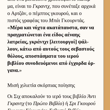
μα, εί­ναι το
Γκραντχ
, που συνέταξε αρ­χικά
ο Αρ­τζάν, ο πέμ­πτος γκου­ρού, και ο
πιστός γραφέας του
Μπάι
Γκουρ­ντάς.
«
Μέρα και νύχτα ακατάπαυ­στα, σαν να
πραγ­ματώνεται ένα εί­δος αέναης
λατρεί­ας,
γκράντχι
[λει­τουρ­γοί] ψάλ­
λουν, κάτω από αυ­τούς τους σεβαστούς
θόλους, αποσπάσματα του ιε­ρού
βιβλίου συνοδευόμενοι από έγ­χορδα όρ­
γανα.
»
Μισή χιλιετία σκόρπιας ποίησης
Οι Σιχ αποκαλούν το ιερό τους βιβλίο
Άντι
Γκραντχ
(το
Πρώτο Βιβλίο
) ή
Σρι Γκου­ρού