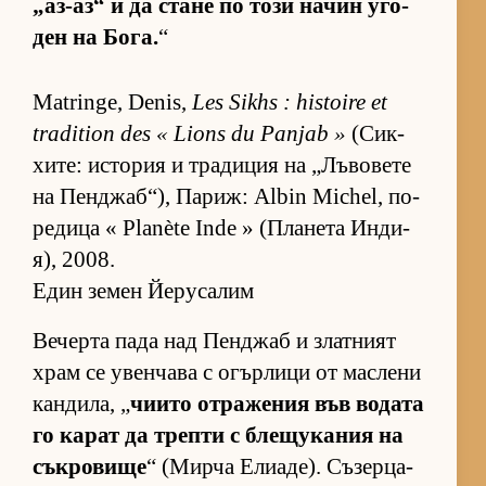
„аз-аз“ и да стане по този на­чин уго­
ден на Бо­га.
“
Matringe, Denis,
Les Sikhs : histoire et
tradition des « Lions du Panjab »
(Сик­
хи­те: ис­то­рия и тра­ди­ция на „Лъ­во­вете
на Пен­джаб­“), Па­риж: Albin Michel, по­
ре­дица « Planète Inde » (Пла­нета Ин­ди­
я), 2008.
Един земен Йерусалим
Ве­черта пада над Пен­джаб и злат­ният
храм се увен­чава с огър­лици от мас­лени
кан­ди­ла, „
чи­ито от­ра­же­ния във во­дата
го ка­рат да трепти с бле­щу­ка­ния на
сък­ро­вище
“ (Мирча Ели­а­де). Съ­зер­ца­