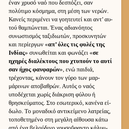
έναν χρυσό ναό που δεσπόζει, σαν
πολύτιμο κόσμημα, στη μέση των νερών.
Κανείς περιμένει να γοη­τευ­τεί και αντ’ αυ­
τού θαμπώνεται. Ένας αδια­νόη­τος
συνωστισμός ταξιδιω­τών, προσκυνητών
και περίερ­γων «
απ’ όλες τις φυλές της
Ιν­δίας
» συνωθεί­ται και φωνάζει «
σε
ηχηρές δια­λέκτους που χτυπούν το αυτί
σαν ήχος φαν­φαρών
», ενώ παι­διά,
τρέχοντας, κάνουν τον γύρο των μαρ­
μάρινων αποβαθρών. Αυ­τός ο ναός
υποδέχεται χωρίς διάκριση φύλου ή
θρησκεύ­ματος. Στο εσωτερικό, κανένα εί­
δωλο. Το μοναδικό αντικεί­μενο λατρεί­ας,
τοποθετημένο στη μεγάλη αί­θουσα κάτω
από ένα βελού­δινο χρυσοΰφαντο κάλυμ­