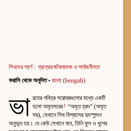
শিখদের স্বর্ণ :
গ্রন্থের
জাঁকজমক ও সার্বজনীনতা
ফরাসি থেকে অনূদিত
•
বাংলা (bengali)
ভা
রতের পবিত্র সরোবরগুলোর মধ্যে একটি
1
হলো অমৃতসরের
“অমৃত হ্রদ” (অমৃত
সর), যেখানে শিখ বিশ্বাসের হৃদস্পন্দন
অনুভূত হয়। যে কেউ সেখানে যান, তিনি ফুল ও ধূপের