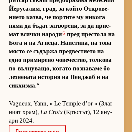
рит­сар ся­каш пре­доб­ра­зява не­бес­ния
Йе­ру­са­лим, град, за който От­к­ро­ве­
ни­ето каз­ва, че пор­тите му ни­кога
няма да бъ­дат зат­во­ре­ни, за да при­е­
6
мат всички на­роди
пред прес­тола на
Бога и на Аг­не­ца. На­ис­ти­на, на това
място се съ­държа пред­вес­ти­ето на
едно при­ми­рено чо­ве­чес­т­во, тол­кова
по-въл­ну­ва­що, ко­гато поз­на­ваме бо­
лез­не­ната ис­то­рия на Пен­джаб и на
сик­хиз­ма.
“
Vagneux, Yann, « Le Temple d’or » (Злат­
ният храм),
La Croix
(Кръс­тът), 12 яну­
ари 2024.
Про­че­тете още