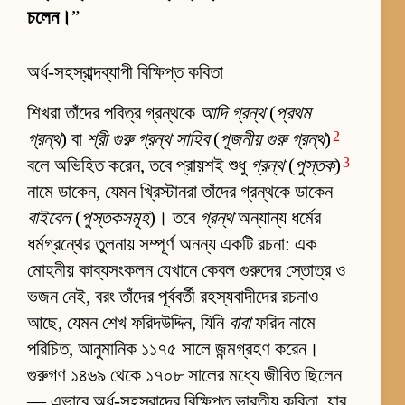
চলেন।
”
অর্ধ-সহস্রাব্দব্যাপী বিক্ষিপ্ত কবিতা
শিখরা তাঁদের পবিত্র গ্রন্থকে
আদি গ্রন্থ
(
প্রথম
2
গ্রন্থ
) বা
শ্রী গুরু গ্রন্থ সাহিব
(
পূজনীয় গুরু গ্রন্থ
)
3
বলে অভিহিত করেন, তবে প্রায়শই শুধু
গ্রন্থ
(
পুস্তক
)
নামে ডাকেন, যেমন খ্রিস্টানরা তাঁদের গ্রন্থকে ডাকেন
বাইবেল
(
পুস্তকসমূহ
)। তবে
গ্রন্থ
অন্যান্য ধর্মের
ধর্মগ্রন্থের তুলনায় সম্পূর্ণ অনন্য একটি রচনা: এক
মোহনীয় কাব্যসংকলন যেখানে কেবল গুরুদের স্তোত্র ও
ভজন নেই, বরং তাঁদের পূর্ববর্তী রহস্যবাদীদের রচনাও
আছে, যেমন শেখ ফরিদউদ্দিন, যিনি
বাবা
ফরিদ নামে
পরিচিত, আনুমানিক ১১৭৫ সালে জন্মগ্রহণ করেন।
গুরুগণ ১৪৬৯ থেকে ১৭০৮ সালের মধ্যে জীবিত ছিলেন
— এভাবে অর্ধ-সহস্রাব্দের বিক্ষিপ্ত ভারতীয় কবিতা, যার