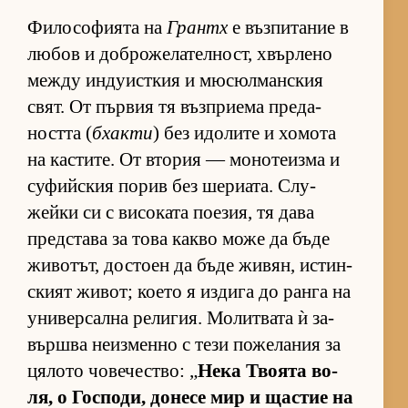
Фи­ло­со­фи­ята на
Грантх
е въз­пи­та­ние в
лю­бов и доб­ро­же­ла­тел­ност, хвър­лено
между ин­ду­ис­т­кия и мю­сюл­ман­с­кия
свят. От пър­вия тя въз­п­ри­ема пре­да­
ността (
бхакти
) без идо­лите и хо­мота
на кас­ти­те. От вто­рия — мо­но­те­изма и
су­фийс­кия по­рив без ше­ри­а­та. Слу­
жейки си с ви­со­ката по­е­зия, тя дава
пред­с­тава за това какво може да бъде
жи­во­тът, дос­тоен да бъде жи­вян, ис­тин­
с­кият жи­вот; ко­ето я из­дига до ранга на
уни­вер­сална ре­ли­гия. Мо­лит­вата ѝ за­
вър­шва не­из­менно с тези по­же­ла­ния за
ця­лото чо­ве­чес­т­во: „
Нека Тво­ята во­
ля, о Гос­по­ди, до­несе мир и щас­тие на