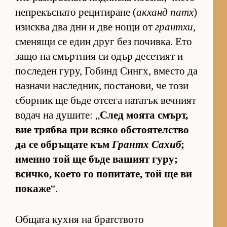
неп­ре­къс­нато ре­ци­ти­ране (
ак­ханд патх
)
изис­ква два дни и две нощи от
грантхи
,
сме­нящи се един друг без по­чив­ка. Ето
защо на смър­т­ния си одър де­се­тият и
пос­ле­ден гу­ру, Го­бинд Син­гх, вместо да
наз­начи нас­лед­ник, пос­та­но­ви, че този
сбор­ник ще бъде от­сега на­та­тък веч­ният
во­дач на ду­ши­те: „
След мо­ята смърт,
вие трябва при всяко об­с­то­я­тел­с­тво
да се об­ръ­щате към
Грантх Са­хиб
;
именно той ще бъде ва­шият гу­ру;
всич­ко, ко­ето го по­пи­та­те, той ще ви
по­каже
“.
Общата кухня на братството