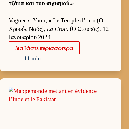
τζάμπ και του σιχισμού.
»
Vagneux, Yann, « Le Temple d’or » (Ο
Χρυσός Ναός),
La Croix
(Ο Σταυ­ρός), 12
Ια­νουα­ρίου 2024.
Δια­βάστε περισ­σότερα
11 min