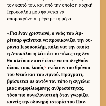
τον εαυτό του, και από την οποία η αρ­χική
Ιε­ρου­σαλήμ μου φαί­νεται να
απομακρύνεται μέρα με τη μέρα:
«
Για έναν χριστια­νό, ο ναός του Αμ­
ρίτσαρ φαί­νεται να προει­κονίζει την ου­
ράνια Ιε­ρου­σαλήμ, πόλη για την οποία
η Αποκάλυψη λέει ότι οι πύλες της δεν
θα κλεί­σουν ποτέ ώστε να υποδεχθούν
6
όλους τους λαούς
ενώπιον του θρόνου
του Θεού και του Αμνού. Πράγ­ματι,
βρίσκεται σε αυ­τόν τον τόπο η αγ­γελία
μιας συμ­φιλιω­μένης αν­θρωπότητας,
τόσο πιο συγκλονιστική όταν γνωρίζει
κανείς την οδυνηρή ιστορία του Παν­