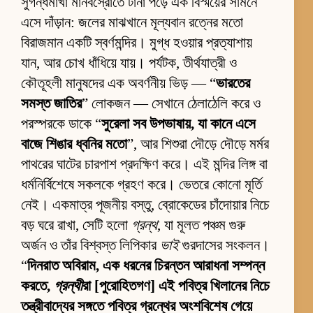
সুগন্ধমাখা মানবস্রোতে টানা পড়ে এক বিস্ময়ের সামনে
এসে দাঁড়ান: জলের মাঝখানে মূল্যবান রত্নের মতো
বিরাজমান একটি স্বর্ণমন্দির। মুগ্ধ হওয়ার প্রত্যাশায়
যান, আর চোখ ধাঁধিয়ে যায়। পর্যটক, তীর্থযাত্রী ও
কৌতূহলী মানুষদের এক অবর্ণনীয় ভিড় — “
ভারতের
সমস্ত জাতির
” লোকজন — সেখানে ঠেলাঠেলি করে ও
পরস্পরকে ডাকে “
সুরেলা সব উপভাষায়, যা কানে এসে
বাজে শিঙার ধ্বনির মতো
”, আর শিশুরা দৌড়ে দৌড়ে মর্মর
পাথরের ঘাটের চারপাশ প্রদক্ষিণ করে। এই মন্দির লিঙ্গ বা
ধর্মনির্বিশেষে সকলকে গ্রহণ করে। ভেতরে কোনো মূর্তি
নেই। একমাত্র পূজনীয় বস্তু, ব্রোকেডের চাঁদোয়ার নিচে
বড় ঘরে রাখা, সেটি হলো
গ্রন্থ
, যা মূলত পঞ্চম গুরু
অর্জন ও তাঁর বিশ্বস্ত লিপিকার
ভাই
গুরদাসের সংকলন।
“
দিনরাত অবিরাম, এক ধরনের চিরন্তন আরাধনা সম্পন্ন
করতে,
গ্রন্থী
রা [পুরোহিতগণ] এই পবিত্র খিলানের নিচে
তন্ত্রীবাদ্যের সঙ্গতে পবিত্র গ্রন্থের অংশবিশেষ গেয়ে