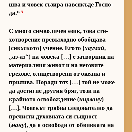
шва и чо­век съ­зира нав­ся­къде Гос­по­
5
да.“
С много сим­во­ли­чен език, това сти­
хот­во­ре­ние пре­въз­ходно обоб­щава
[сик­х­с­ко­то] уче­ние. Егото (
хаумай
,
„аз-аз“) на чо­века […] е зат­вор­ник на
ма­те­ри­ал­ния жи­вот и на не­го­вите
гре­хо­ве, оли­цет­во­рени от оке­ана и
при­ли­ва. По­ради тях […] той не може
да дос­тигне дру­гия бряг, този на
край­ното ос­во­бож­де­ние (
нирвану
)
[…]. Чо­ве­кът трябва сле­до­ва­телно да
пре­чисти ду­хов­ната си същ­ност
(
ману
), да я ос­во­боди от об­вив­ката на