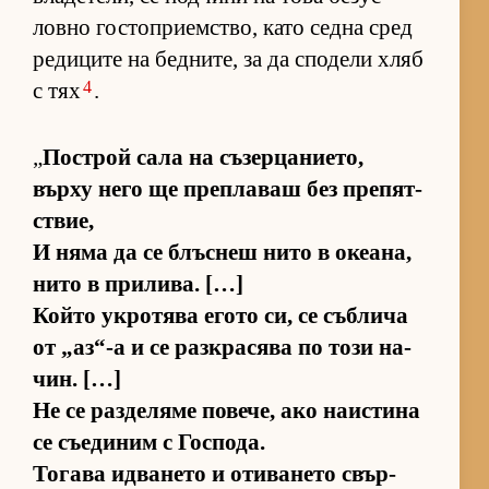
ловно гос­топ­ри­ем­с­т­во, като седна сред
ре­ди­ците на бед­ни­те, за да спо­дели хляб
4
с тях
.
„
Пос­т­рой сала на съ­зер­ца­ни­е­то,
върху него ще преп­ла­ваш без пре­пят­
с­твие,
И няма да се блъс­неш нито в оке­а­на,
нито в при­ли­ва. […]
Който ук­ро­тява егото си, се съб­лича
от „аз­“-а и се раз­к­ра­сява по този на­
чин. […]
Не се раз­де­ляме по­ве­че, ако на­ис­тина
се съ­е­ди­ним с Гос­по­да.
То­гава ид­ва­нето и оти­ва­нето свър­