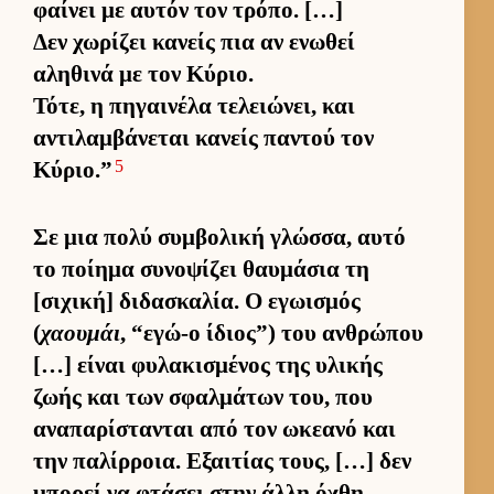
φαί­νει με αυ­τόν τον τρόπο. […]
Δεν χωρίζει κανείς πια αν ενωθεί
αληθινά με τον Κύριο.
Τότε, η πηγαι­νέλα τελειώνει, και
αντιλαμ­βάνεται κανείς παντού τον
5
Κύριο.”
Σε μια πολύ συμ­βολική γλώσ­σα, αυτό
το ποί­ημα συνοψίζει θαυ­μάσια τη
[σιχική] διδασκαλία. Ο εγωισμός
(
χαουμάι
, “εγώ-ο ίδιο­ς”) του αν­θρώπου
[…] εί­ναι φυλακισμένος της υλικής
ζωής και των σφαλ­μάτων του, που
αναπαρίστανται από τον ωκεανό και
την παλίρ­ροια. Εξαι­τίας τους, […] δεν
μπορεί να φτάσει στην άλλη όχθη,