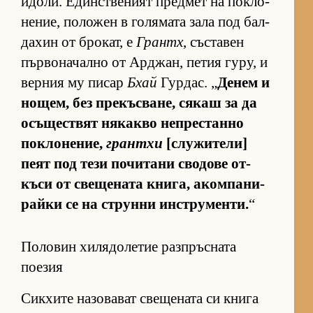
идо­ли. Един­с­т­ве­ният пред­мет на пок­ло­
не­ние, по­ло­жен в го­ля­мата зала под бал­
да­хин от бро­кат, е
Грантх
, със­та­вен
пър­во­на­чално от Ар­джан, пе­тия гу­ру, и
вер­ния му пи­сар
Бхай
Гур­дас. „
Де­нем и
но­щем, без пре­къс­ва­не, ся­каш за да
осъ­щес­т­вят ня­какво неп­рес­танно
пок­ло­не­ние,
грантхи
[слу­жи­те­ли]
пеят под тези по­чи­тани сво­дове от­
къси от све­ще­ната кни­га, аком­па­ни­
райки се на струнни ин­с­т­ру­мен­ти.
“
Половин хилядолетие разпръсната
поезия
Сик­хите на­зо­ва­ват све­ще­ната си книга