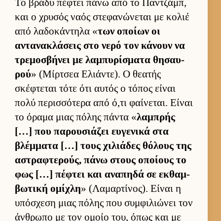
Το βράδυ πέφτει πάνω από το Παν­τζάμπ,
και ο χρυσός ναός στεφανώνεται με κολιέ
από λαδοκάντηλα «
των οποίων οι
αντανακλάσεις στο νερό τον κάνουν να
τρεμοσβήνει με λαμπυρίσματα θησαυ­
ρού
» (Μίρ­τσεα Ελιάντε). Ο θεατής
σκέφτεται τότε ότι αυ­τός ο τόπος εί­ναι
πολύ περισ­σότερα από ό,τι φαί­νεται. Εί­ναι
το όραμα μιας πόλης πάντα «
λαμπρής
[…] που παρου­σιάζει ευ­γενικά στα
βλέμ­ματα […] τους χιλιάδες θόλους της
αστραφτερούς, πάνω στους οποί­ους το
φως […] πέφτει και αναπηδά σε εκ­θαμ­
βωτική ομίχλη
» (Λαμαρ­τίνος). Εί­ναι η
υπόσχεση μιας πόλης που συμ­φιλιώνει τον
άν­θρωπο με τον ομοίο του, όπως και με