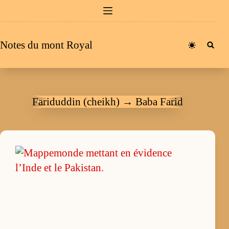
Passer
au
contenu
Notes du mont Royal
Fariduddin (cheikh) → Baba Farid