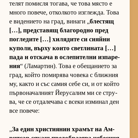
те­лят по­мисля то­га­ва, че това място е
много по­ве­че, от­кол­кото из­г­леж­да. Това
е ви­де­ни­ето на град, ви­наги „
блес­тящ
[…], пред­с­та­вящ бла­го­родно пред
пог­ле­дите […] хи­ля­дите си си­яйни
ку­по­ли, върху ко­ито свет­ли­ната […]
пада и от­с­кача в ос­ле­пи­телни из­па­ре­
ния
“ (Ла­мар­тин). Това е обе­ща­ни­ето за
град, който по­ми­рява чо­века с ближ­ния
му, както и със са­мия себе си, и от който
пър­во­на­чал­ният Йе­ру­са­лим ми се стру­
ва, че се от­да­ле­чава с всеки из­ми­нал ден
все по­ве­че:
„
За един хрис­ти­я­нин хра­мът на Ам­