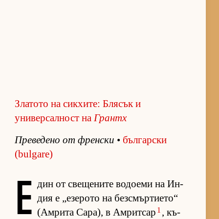
Златото на сикхите: Блясък и
универсалност на
Грантх
Пре­ве­дено от френ­ски
•
бъл­гар­ски
(bulgare)
Е
дин от све­ще­ните во­до­еми на Ин­
дия е „е­зе­рото на без­смър­ти­е­то“
1
(Ам­рита Са­ра), в Ам­рит­сар
, къ­