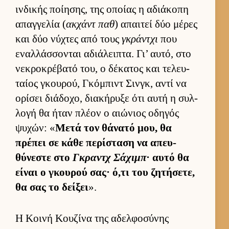
ιν­δικής ποί­ησης, της οποίας η αδιάκοπη
απαγ­γελία (
ακ­χάντ παθ
) απαι­τεί δύο μέρες
και δύο νύχτες από τους
γκράντχι
που
εναλ­λάσ­σονται αδιάλει­πτα. Γι’ αυ­τό, στο
νεκροκρέβατό του, ο δέκατος και τελευ­
ταίος γκου­ρού, Γκόμπιντ Σιν­γκ, αντί να
ορίσει διάδοχο, δια­κήρυξε ότι αυτή η συλ­
λογή θα ήταν πλέον ο αιώνιος οδηγός
ψυχών: «
Μετά τον θάνατό μου, θα
πρέπει σε κάθε περίσταση να απευ­
θύνεστε στο
Γκραντχ Σάχιμπ
· αυτό θα
εί­ναι ο γκου­ρού σας· ό,τι του ζητήσετε,
θα σας το δεί­ξει
».
Η Κοινή Κουζίνα της αδελφοσύνης