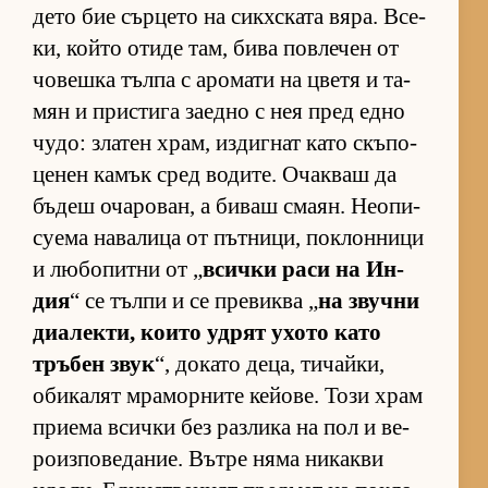
дето бие сър­цето на сик­х­с­ката вя­ра. Все­
ки, който отиде там, бива пов­ле­чен от
чо­вешка тълпа с аро­мати на цветя и та­
мян и прис­тига за­едно с нея пред едно
чу­до: зла­тен храм, из­диг­нат като скъ­по­
це­нен ка­мък сред во­ди­те. Очак­ваш да
бъ­деш оча­ро­ван, а би­ваш сма­ян. Не­о­пи­
су­ема на­ва­лица от път­ни­ци, пок­лон­ници
и лю­бо­питни от „
всички раси на Ин­
дия
“ се тълпи и се пре­виква „
на звучни
ди­а­лек­ти, ко­ито уд­рят ухото като
тръ­бен звук
“, до­като де­ца, ти­чай­ки,
оби­ка­лят мра­мор­ните ке­йо­ве. Този храм
при­ема всички без раз­лика на пол и ве­
ро­из­по­ве­да­ние. Вътре няма ни­какви