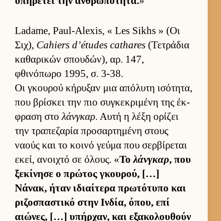
υπηρετεί την αν­θρωπότητα.
»
Ladame, Paul-Alexis, « Les Sikhs » (Οι
Σιχ),
Cahiers d’études cathares
(Τετράδια
καθαρικών σπου­δών), αρ. 147,
φθινόπωρο 1995, σ. 3-38.
Οι γκου­ρού κήρυξαν μια απόλυτη ισότητα,
που βρίσκει την πιο συγκεκριμένη της έκ­
φραση στο
λάνγκαρ
. Αυτή η λέξη ορίζει
την τραπεζαρία προσαρ­τημένη στους
ναούς και το κοινό γεύμα που σερ­βίρεται
εκεί, ανοι­χτό σε όλους. «
Το
λάνγκαρ
, που
ξεκίνησε ο πρώτος γκου­ρού, […]
Νάνακ, ήταν ιδιαί­τερα πρωτότυπο και
ριζοσπαστικό στην Ιν­δία, όπου, επί
αιώνες, […] υπήρ­χαν, και εξακολου­θούν