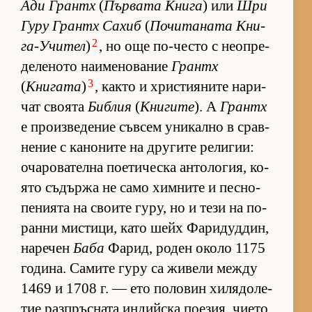
Ади Грантх
(
Пър­вата Книга
) или
Шри
Гуру Грантх Са­хиб
(
По­чи­та­ната Кни­
2
га-У­чи­тел
)
, но още по-често с не­оп­ре­
де­ле­ното на­и­ме­но­ва­ние
Грантх
3
(
Книгата
)
, както и хрис­ти­я­ните на­ри­
чат сво­ята
Библия
(
Книгите
). А
Грантх
е про­из­ве­де­ние съв­сем уни­кално в срав­
не­ние с ка­но­ните на дру­гите ре­ли­гии:
оча­ро­ва­телна по­е­ти­ческа ан­то­ло­гия, ко­
ято съ­държа не само хим­ните и пес­но­
пе­ни­ята на сво­ите гу­ру, но и тези на по-
ранни мис­ти­ци, като шейх Фа­ри­дуд­дин,
на­ре­чен
Баба
Фа­рид, ро­ден около 1175
го­ди­на. Са­мите гуру са жи­вели между
1469 и 1708 г. — ето по­ло­вин хи­ля­до­ле­
тие раз­п­ръс­ната ин­дийска по­е­зия, чи­ето