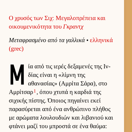
Ο χρυσός των Σιχ: Μεγαλοπρέπεια και
οικουμενικότητα του
Γκραντχ
Μεταφρασμένο από τα γαλ­λικά
•
ελ­ληνικά
(grec)
Μ
ία από τις ιε­ρές δεξαμενές της Ιν­
δίας εί­ναι η «λίμνη της
αθανασίας» (Αμ­ρίτα Σάρα), στο
1
Αμ­ρίτσαρ
, όπου χτυπά η καρ­διά της
σιχικής πίστης. Όποιος πηγαί­νει εκεί
παρασύρεται από ένα αν­θρώπινο πλήθος
με αρώματα λου­λου­διών και λιβανιού και
φτάνει μαζί του μπροστά σε ένα θαύ­μα: