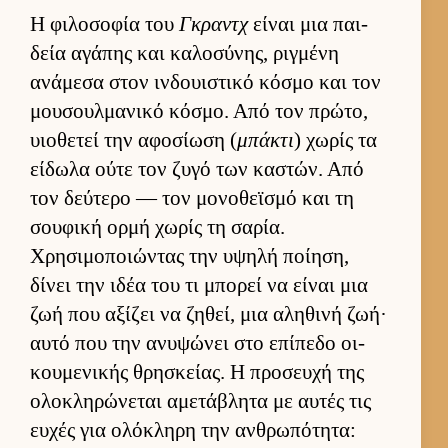
Η φιλοσοφία του
Γκραντχ
εί­ναι μια παι­
δεία αγάπης και καλοσύνης, ριγ­μένη
ανάμεσα στον ιν­δουι­στικό κόσμο και τον
μου­σουλ­μανικό κόσμο. Από τον πρώτο,
υιο­θετεί την αφοσίωση (
μπάκτι
) χωρίς τα
εί­δωλα ούτε τον ζυγό των καστών. Από
τον δεύ­τερο — τον μονοθεϊσμό και τη
σου­φική ορμή χωρίς τη σαρία.
Χρησιμοποιώντας την υψηλή ποί­ηση,
δίνει την ιδέα του τι μπορεί να εί­ναι μια
ζωή που αξίζει να ζηθεί, μια αληθινή ζωή·
αυτό που την ανυψώνει στο επίπεδο οι­
κου­μενικής θρησκεί­ας. Η προσευχή της
ολοκληρώνεται αμετάβλητα με αυ­τές τις
ευ­χές για ολόκληρη την αν­θρωπότητα: