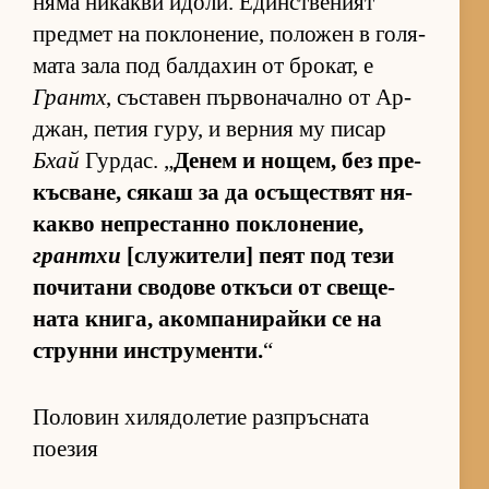
няма ни­какви идо­ли. Един­с­т­ве­ният
пред­мет на пок­ло­не­ние, по­ло­жен в го­ля­
мата зала под бал­да­хин от бро­кат, е
Грантх
, със­та­вен пър­во­на­чално от Ар­
джан, пе­тия гу­ру, и вер­ния му пи­сар
Бхай
Гур­дас. „
Де­нем и но­щем, без пре­
къс­ва­не, ся­каш за да осъ­щес­т­вят ня­
какво неп­рес­танно пок­ло­не­ние,
грантхи
[слу­жи­те­ли] пеят под тези
по­чи­тани сво­дове от­къси от све­ще­
ната кни­га, аком­па­ни­райки се на
струнни ин­с­т­ру­мен­ти.
“
Половин хилядолетие разпръсната
поезия