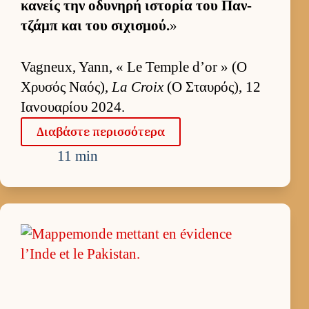
κανείς την οδυνηρή ιστορία του Παν­
τζάμπ και του σιχισμού.
»
Vagneux, Yann, « Le Temple d’or » (Ο
Χρυσός Ναός),
La Croix
(Ο Σταυ­ρός), 12
Ια­νουα­ρίου 2024.
Δια­βάστε περισ­σότερα
11 min