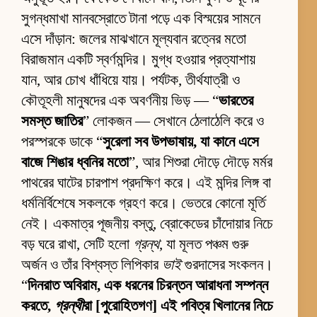
সুগন্ধমাখা মানবস্রোতে টানা পড়ে এক বিস্ময়ের সামনে
এসে দাঁড়ান: জলের মাঝখানে মূল্যবান রত্নের মতো
বিরাজমান একটি স্বর্ণমন্দির। মুগ্ধ হওয়ার প্রত্যাশায়
যান, আর চোখ ধাঁধিয়ে যায়। পর্যটক, তীর্থযাত্রী ও
কৌতূহলী মানুষদের এক অবর্ণনীয় ভিড় — “
ভারতের
সমস্ত জাতির
” লোকজন — সেখানে ঠেলাঠেলি করে ও
পরস্পরকে ডাকে “
সুরেলা সব উপভাষায়, যা কানে এসে
বাজে শিঙার ধ্বনির মতো
”, আর শিশুরা দৌড়ে দৌড়ে মর্মর
পাথরের ঘাটের চারপাশ প্রদক্ষিণ করে। এই মন্দির লিঙ্গ বা
ধর্মনির্বিশেষে সকলকে গ্রহণ করে। ভেতরে কোনো মূর্তি
নেই। একমাত্র পূজনীয় বস্তু, ব্রোকেডের চাঁদোয়ার নিচে
বড় ঘরে রাখা, সেটি হলো
গ্রন্থ
, যা মূলত পঞ্চম গুরু
অর্জন ও তাঁর বিশ্বস্ত লিপিকার
ভাই
গুরদাসের সংকলন।
“
দিনরাত অবিরাম, এক ধরনের চিরন্তন আরাধনা সম্পন্ন
করতে,
গ্রন্থী
রা [পুরোহিতগণ] এই পবিত্র খিলানের নিচে