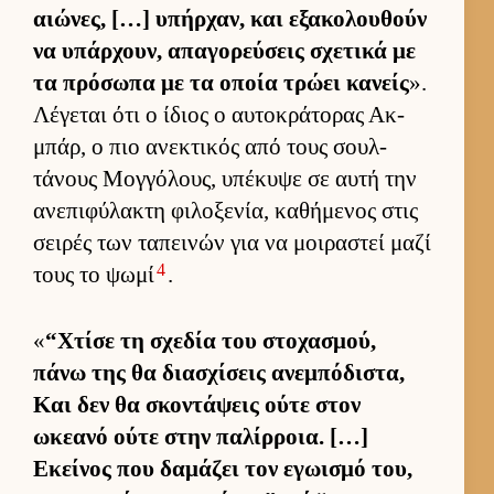
αιώνες, […] υπήρ­χαν, και εξακολου­θούν
να υπάρ­χουν, απαγορεύ­σεις σχετικά με
τα πρόσωπα με τα οποία τρώει κανείς
».
Λέγεται ότι ο ίδιος ο αυ­τοκράτορας Ακ­
μπάρ, ο πιο ανεκτικός από τους σουλ­
τάνους Μογ­γόλους, υπέκυψε σε αυτή την
ανεπιφύλακτη φιλοξενία, καθήμενος στις
σει­ρές των ταπει­νών για να μοι­ραστεί μαζί
4
τους το ψωμί
.
«
“Χτίσε τη σχεδία του στοχασμού,
πάνω της θα δια­σχίσεις ανεμπόδιστα,
Και δεν θα σκοντάψεις ούτε στον
ωκεανό ούτε στην παλίρ­ροια. […]
Εκεί­νος που δαμάζει τον εγωισμό του,