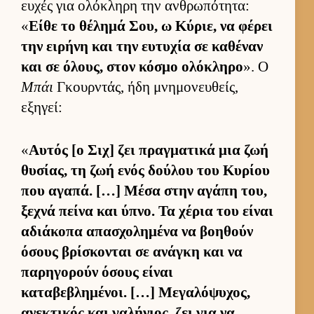
ευ­χές για ολόκληρη την αν­θρωπότητα:
«
Είθε το θέλημά Σου, ω Κύριε, να φέρει
την ει­ρήνη και την ευ­τυχία σε καθέναν
και σε όλους, στον κόσμο ολόκληρο
». Ο
Μπάι
Γκουρ­ντάς, ήδη μνημονευ­θείς,
εξηγεί:
«
Αυ­τός [ο Σιχ] ζει πραγ­ματικά μια ζωή
θυσίας, τη ζωή ενός δού­λου του Κυρίου
που αγαπά. […] Μέσα στην αγάπη του,
ξεχνά πείνα και ύπνο. Τα χέρια του εί­ναι
αδιάκοπα απασχολημένα να βοη­θούν
όσους βρίσκονται σε ανάγκη και να
παρηγορούν όσους εί­ναι
καταβεβλημένοι. […] Μεγαλόψυχος,
ανεκτικός και γαλήνιος, ζει για να