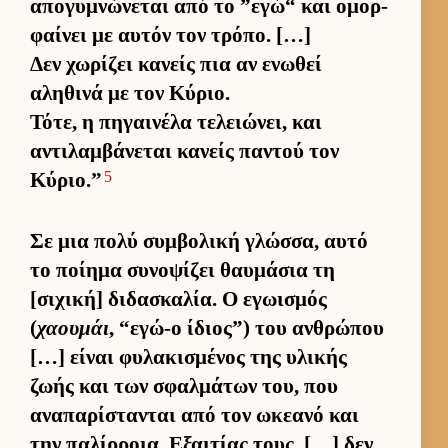
απογυμνώνεται από το ”εγώ“ και ομορ­
φαί­νει με αυ­τόν τον τρόπο. […]
Δεν χωρίζει κανείς πια αν ενωθεί
αληθινά με τον Κύριο.
Τότε, η πηγαι­νέλα τελειώνει, και
αντιλαμ­βάνεται κανείς παντού τον
5
Κύριο.”
Σε μια πολύ συμ­βολική γλώσ­σα, αυτό
το ποί­ημα συνοψίζει θαυ­μάσια τη
[σιχική] διδασκαλία. Ο εγωισμός
(
χαουμάι
, “εγώ-ο ίδιο­ς”) του αν­θρώπου
[…] εί­ναι φυλακισμένος της υλικής
ζωής και των σφαλ­μάτων του, που
αναπαρίστανται από τον ωκεανό και
την παλίρ­ροια. Εξαι­τίας τους, […] δεν