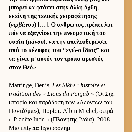
μπορεί να φτάσει στην άλλη όχθη,
εκείνη της τελικής χει­ραφέτησης
(
νιρβάνου
) […]. Ο άν­θρωπος πρέπει λοι­
πόν να εξαγνίσει την πνευ­ματική του
ου­σία (
μάνου
), να την απελευ­θερώσει
από το κέλυφος του “εγώ-ο ίδιος” και
να γίνει μ’ αυ­τόν τον τρόπο αρεστός
στον Θεό
»
Matringe, Denis,
Les Sikhs : histoire et
tradition des « Lions du Panjab »
(Οι Σιχ:
ιστορία και παράδοση των «Λεόντων του
Παν­τζάμπ»), Παρίσι: Albin Michel, σειρά
« Planète Inde » (Πλανήτης Ιν­δία), 2008.
Μια επίγεια Ιερουσαλήμ