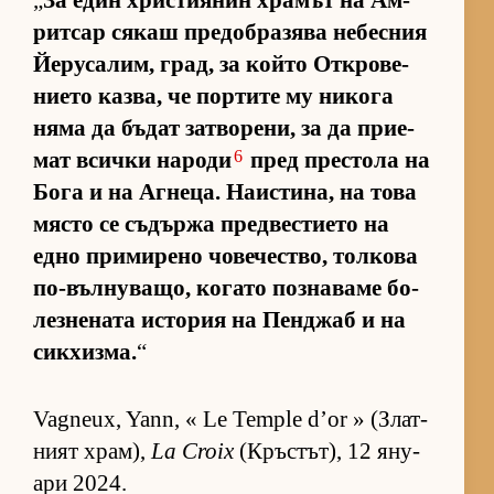
„
За един хрис­ти­я­нин хра­мът на Ам­
рит­сар ся­каш пре­доб­ра­зява не­бес­ния
Йе­ру­са­лим, град, за който От­к­ро­ве­
ни­ето каз­ва, че пор­тите му ни­кога
няма да бъ­дат зат­во­ре­ни, за да при­е­
6
мат всички на­роди
пред прес­тола на
Бога и на Аг­не­ца. На­ис­ти­на, на това
място се съ­държа пред­вес­ти­ето на
едно при­ми­рено чо­ве­чес­т­во, тол­кова
по-въл­ну­ва­що, ко­гато поз­на­ваме бо­
лез­не­ната ис­то­рия на Пен­джаб и на
сик­хиз­ма.
“
Vagneux, Yann, « Le Temple d’or » (Злат­
ният храм),
La Croix
(Кръс­тът), 12 яну­
ари 2024.