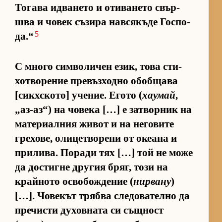
То­гава ид­ва­нето и оти­ва­нето свър­
шва и чо­век съ­зира нав­ся­къде Гос­по­
5
да.“
С много сим­во­ли­чен език, това сти­
хот­во­ре­ние пре­въз­ходно обоб­щава
[сик­х­с­ко­то] уче­ние. Егото (
хаумай
,
„аз-аз“) на чо­века […] е зат­вор­ник на
ма­те­ри­ал­ния жи­вот и на не­го­вите
гре­хо­ве, оли­цет­во­рени от оке­ана и
при­ли­ва. По­ради тях […] той не може
да дос­тигне дру­гия бряг, този на
край­ното ос­во­бож­де­ние (
нирвану
)
[…]. Чо­ве­кът трябва сле­до­ва­телно да
пре­чисти ду­хов­ната си същ­ност