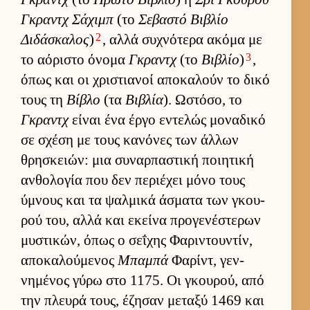
Γκραντχ Σάχιμπ
(το
Σεβαστό Βιβλίο
2
Διδάσκαλος
)
, αλλά συχνότερα ακόμα με
3
το αόριστο όνομα
Γκραντχ
(το
Βιβλίο
)
,
όπως και οι χριστια­νοί αποκαλούν το δικό
τους τη
Βίβλο
(τα
Βιβλία
). Ωστόσο, το
Γκραντχ
εί­ναι ένα έργο εντελώς μοναδικό
σε σχέση με τους κανόνες των άλ­λων
θρησκειών: μια συναρ­παστική ποι­ητική
αν­θολογία που δεν περιέχει μόνο τους
ύμνους και τα ψαλ­μικά άσματα των γκου­
ρού του, αλλά και εκείνα προγενέστερων
μυστικών, όπως ο σεΐχης Φαριντου­ντίν,
αποκαλού­μενος
Μπαμπά
Φαρίντ, γεν­
νημένος γύρω στο 1175. Οι γκου­ρού, από
την πλευρά τους, έζησαν μεταξύ 1469 και