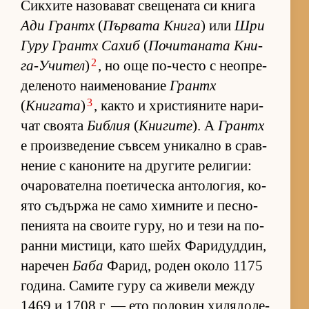
Сик­хите на­зо­ва­ват све­ще­ната си книга
Ади Грантх
(
Пър­вата Книга
) или
Шри
Гуру Грантх Са­хиб
(
По­чи­та­ната Кни­
2
га-У­чи­тел
)
, но още по-често с не­оп­ре­
де­ле­ното на­и­ме­но­ва­ние
Грантх
3
(
Книгата
)
, както и хрис­ти­я­ните на­ри­
чат сво­ята
Библия
(
Книгите
). А
Грантх
е про­из­ве­де­ние съв­сем уни­кално в срав­
не­ние с ка­но­ните на дру­гите ре­ли­гии:
оча­ро­ва­телна по­е­ти­ческа ан­то­ло­гия, ко­
ято съ­държа не само хим­ните и пес­но­
пе­ни­ята на сво­ите гу­ру, но и тези на по-
ранни мис­ти­ци, като шейх Фа­ри­дуд­дин,
на­ре­чен
Баба
Фа­рид, ро­ден около 1175
го­ди­на. Са­мите гуру са жи­вели между
1469 и 1708 г. — ето по­ло­вин хи­ля­до­ле­