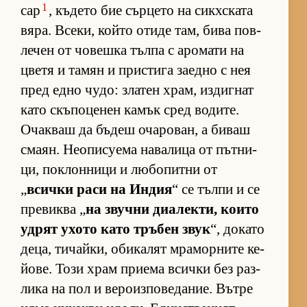
1
сар
, къ­дето бие сър­цето на сик­х­с­ката
вя­ра. Все­ки, който отиде там, бива пов­
ле­чен от чо­вешка тълпа с аро­мати на
цветя и та­мян и прис­тига за­едно с нея
пред едно чу­до: зла­тен храм, из­диг­нат
като скъ­по­це­нен ка­мък сред во­ди­те.
Очак­ваш да бъ­деш оча­ро­ван, а би­ваш
сма­ян. Не­о­пи­су­ема на­ва­лица от път­ни­
ци, пок­лон­ници и лю­бо­питни от
„
всички раси на Ин­дия
“ се тълпи и се
пре­виква „
на звучни ди­а­лек­ти, ко­ито
уд­рят ухото като тръ­бен звук
“, до­като
де­ца, ти­чай­ки, оби­ка­лят мра­мор­ните ке­
йо­ве. Този храм при­ема всички без раз­
лика на пол и ве­ро­из­по­ве­да­ние. Вътре