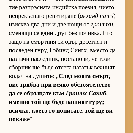
тие раз­п­ръс­ната ин­дийска по­е­зия, чи­ето
неп­ре­къс­нато ре­ци­ти­ране (
ак­ханд патх
)
изис­ква два дни и две нощи от
грантхи
,
сме­нящи се един друг без по­чив­ка. Ето
защо на смър­т­ния си одър де­се­тият и
пос­ле­ден гу­ру, Го­бинд Син­гх, вместо да
наз­начи нас­лед­ник, пос­та­но­ви, че този
сбор­ник ще бъде от­сега на­та­тък веч­ният
во­дач на ду­ши­те: „
След мо­ята смърт,
вие трябва при всяко об­с­то­я­тел­с­тво
да се об­ръ­щате към
Грантх Са­хиб
;
именно той ще бъде ва­шият гу­ру;
всич­ко, ко­ето го по­пи­та­те, той ще ви
по­каже
“.