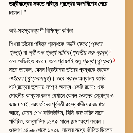
তন্ত্রীবাদ্যের সঙ্গতে পবিত্র গ্রন্থের অংশবিশেষ গেয়ে
চলেন।
”
অর্ধ-সহস্রাব্দব্যাপী বিক্ষিপ্ত কবিতা
শিখরা তাঁদের পবিত্র গ্রন্থকে
আদি গ্রন্থ
(
প্রথম
2
গ্রন্থ
) বা
শ্রী গুরু গ্রন্থ সাহিব
(
পূজনীয় গুরু গ্রন্থ
)
3
বলে অভিহিত করেন, তবে প্রায়শই শুধু
গ্রন্থ
(
পুস্তক
)
নামে ডাকেন, যেমন খ্রিস্টানরা তাঁদের গ্রন্থকে ডাকেন
বাইবেল
(
পুস্তকসমূহ
)। তবে
গ্রন্থ
অন্যান্য ধর্মের
ধর্মগ্রন্থের তুলনায় সম্পূর্ণ অনন্য একটি রচনা: এক
মোহনীয় কাব্যসংকলন যেখানে কেবল গুরুদের স্তোত্র ও
ভজন নেই, বরং তাঁদের পূর্ববর্তী রহস্যবাদীদের রচনাও
আছে, যেমন শেখ ফরিদউদ্দিন, যিনি
বাবা
ফরিদ নামে
পরিচিত, আনুমানিক ১১৭৫ সালে জন্মগ্রহণ করেন।
গুরুগণ ১৪৬৯ থেকে ১৭০৮ সালের মধ্যে জীবিত ছিলেন