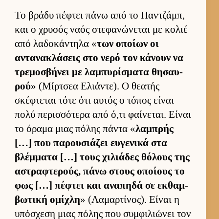
Το βράδυ πέφτει πάνω από το Παν­τζάμπ,
και ο χρυσός ναός στεφανώνεται με κολιέ
από λαδοκάντηλα «
των οποίων οι
αντανακλάσεις στο νερό τον κάνουν να
τρεμοσβήνει με λαμπυρίσματα θησαυ­
ρού
» (Μίρ­τσεα Ελιάντε). Ο θεατής
σκέφτεται τότε ότι αυ­τός ο τόπος εί­ναι
πολύ περισ­σότερα από ό,τι φαί­νεται. Εί­ναι
το όραμα μιας πόλης πάντα «
λαμπρής
[…] που παρου­σιάζει ευ­γενικά στα
βλέμ­ματα […] τους χιλιάδες θόλους της
αστραφτερούς, πάνω στους οποί­ους το
φως […] πέφτει και αναπηδά σε εκ­θαμ­
βωτική ομίχλη
» (Λαμαρ­τίνος). Εί­ναι η
υπόσχεση μιας πόλης που συμ­φιλιώνει τον