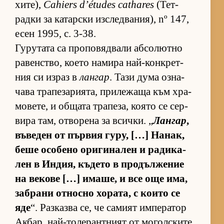
хи­те),
Cahiers d’études cathares
(Тет­
радки за ка­тар­ски из­след­ва­ни­я), nº 147,
есен 1995, с. 3-38.
Гу­ру­тата са про­по­вяд­вали аб­со­лютно
ра­вен­с­т­во, ко­ето на­мира най-кон­к­рет­
ния си из­раз в
лангар
. Тази дума оз­на­
чава тра­пе­за­ри­я­та, при­ле­жаща към хра­
мо­ве­те, и об­щата тра­пе­за, ко­ято се сер­
вира там, от­во­рена за всич­ки. „
Лангар
,
въ­ве­ден от пър­вия гу­ру, […] На­нак,
беше осо­бено ори­ги­на­лен и ра­ди­ка­
лен в Ин­дия, къ­дето в про­дъл­же­ние
на ве­кове […] има­ше, и все още има,
заб­рани от­носно хо­ра­та, с ко­ито се
яде
“. Раз­казва се, че са­мият им­пе­ра­тор
Ак­бар, най-то­ле­ран­т­ният от мо­гол­с­ките