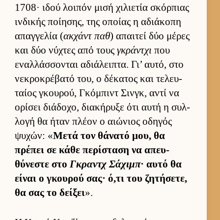
1708· ιδού λοι­πόν μισή χιλιε­τία σκόρ­πιας
ιν­δικής ποί­ησης, της οποίας η αδιάκοπη
απαγ­γελία (
ακ­χάντ παθ
) απαι­τεί δύο μέρες
και δύο νύχτες από τους
γκράντχι
που
εναλ­λάσ­σονται αδιάλει­πτα. Γι’ αυ­τό, στο
νεκροκρέβατό του, ο δέκατος και τελευ­
ταίος γκου­ρού, Γκόμπιντ Σιν­γκ, αντί να
ορίσει διάδοχο, δια­κήρυξε ότι αυτή η συλ­
λογή θα ήταν πλέον ο αιώνιος οδηγός
ψυχών: «
Μετά τον θάνατό μου, θα
πρέπει σε κάθε περίσταση να απευ­
θύνεστε στο
Γκραντχ Σάχιμπ
· αυτό θα
εί­ναι ο γκου­ρού σας· ό,τι του ζητήσετε,
θα σας το δεί­ξει
».