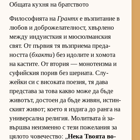
Общата кухня на братството
Фи­ло­со­фи­ята на
Грантх
е въз­пи­та­ние в
лю­бов и доб­ро­же­ла­тел­ност, хвър­лено
между ин­ду­ис­т­кия и мю­сюл­ман­с­кия
свят. От пър­вия тя въз­п­ри­ема пре­да­
ността (
бхакти
) без идо­лите и хо­мота
на кас­ти­те. От вто­рия — мо­но­те­изма и
су­фийс­кия по­рив без ше­ри­а­та. Слу­
жейки си с ви­со­ката по­е­зия, тя дава
пред­с­тава за това какво може да бъде
жи­во­тът, дос­тоен да бъде жи­вян, ис­тин­
с­кият жи­вот; ко­ето я из­дига до ранга на
уни­вер­сална ре­ли­гия. Мо­лит­вата ѝ за­
вър­шва не­из­менно с тези по­же­ла­ния за
ця­лото чо­ве­чес­т­во: „
Нека Тво­ята во­