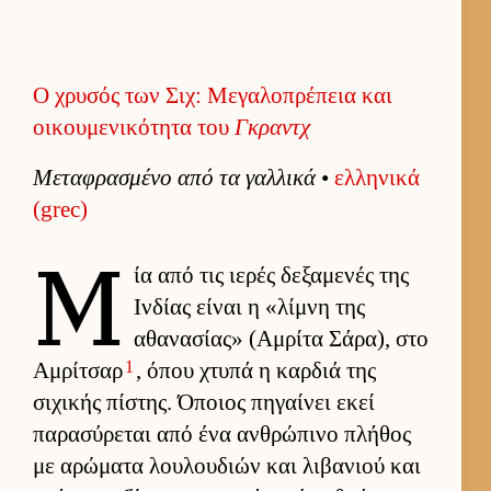
Ο χρυσός των Σιχ: Μεγαλοπρέπεια και
οικουμενικότητα του
Γκραντχ
Μεταφρασμένο από τα γαλ­λικά
•
ελ­ληνικά
(grec)
Μ
ία από τις ιε­ρές δεξαμενές της
Ιν­δίας εί­ναι η «λίμνη της
αθανασίας» (Αμ­ρίτα Σάρα), στο
1
Αμ­ρίτσαρ
, όπου χτυπά η καρ­διά της
σιχικής πίστης. Όποιος πηγαί­νει εκεί
παρασύρεται από ένα αν­θρώπινο πλήθος
με αρώματα λου­λου­διών και λιβανιού και