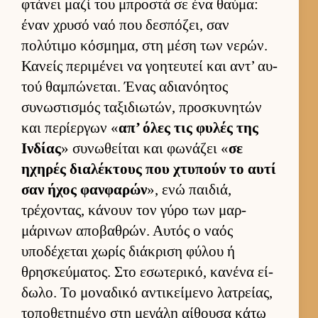
φτάνει μαζί του μπροστά σε ένα θαύ­μα:
έναν χρυσό ναό που δεσπόζει, σαν
πολύτιμο κόσμημα, στη μέση των νερών.
Κανείς περιμένει να γοη­τευ­τεί και αντ’ αυ­
τού θαμπώνεται. Ένας αδια­νόη­τος
συνωστισμός ταξιδιω­τών, προσκυνητών
και περίερ­γων «
απ’ όλες τις φυλές της
Ιν­δίας
» συνωθεί­ται και φωνάζει «
σε
ηχηρές δια­λέκτους που χτυπούν το αυτί
σαν ήχος φαν­φαρών
», ενώ παι­διά,
τρέχοντας, κάνουν τον γύρο των μαρ­
μάρινων αποβαθρών. Αυ­τός ο ναός
υποδέχεται χωρίς διάκριση φύλου ή
θρησκεύ­ματος. Στο εσωτερικό, κανένα εί­
δωλο. Το μοναδικό αντικεί­μενο λατρεί­ας,
τοποθετημένο στη μεγάλη αί­θουσα κάτω