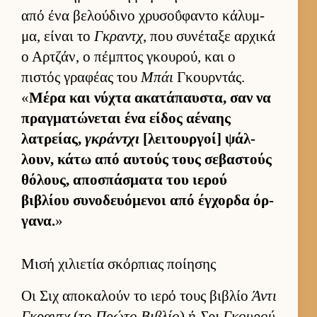
από ένα βελού­δινο χρυσοΰφαντο κάλυμ­
μα, εί­ναι το
Γκραντχ
, που συνέταξε αρ­χικά
ο Αρ­τζάν, ο πέμ­πτος γκου­ρού, και ο
πιστός γραφέας του
Μπάι
Γκουρ­ντάς.
«
Μέρα και νύχτα ακατάπαυ­στα, σαν να
πραγ­ματώνεται ένα εί­δος αέναης
λατρεί­ας,
γκράντχι
[λει­τουρ­γοί] ψάλ­
λουν, κάτω από αυ­τούς τους σεβαστούς
θόλους, αποσπάσματα του ιε­ρού
βιβλίου συνοδευόμενοι από έγ­χορδα όρ­
γανα.
»
Μισή χιλιετία σκόρπιας ποίησης
Οι Σιχ αποκαλούν το ιερό τους βιβλίο
Άντι
Γκραντχ
(το
Πρώτο Βιβλίο
) ή
Σρι Γκου­ρού