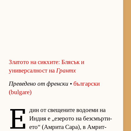
Златото на сикхите: Блясък и
универсалност на
Грантх
Пре­ве­дено от френ­ски
•
бъл­гар­ски
(bulgare)
Е
дин от све­ще­ните во­до­еми на
Ин­дия е „е­зе­рото на без­смър­ти­
е­то“ (Ам­рита Са­ра), в Ам­рит­