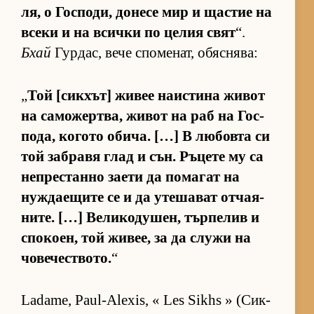
ля, о Гос­по­ди, до­несе мир и щас­тие на
всеки и на всички по це­лия свят
“.
Бхай
Гур­дас, вече спо­ме­нат, обяс­ня­ва:
„
Той [сик­хът] жи­вее на­ис­тина жи­вот
на са­мо­жер­т­ва, жи­вот на раб на Гос­
по­да, ко­гото оби­ча. […] В лю­бовта си
той заб­равя глад и сън. Ръ­цете му са
неп­рес­танно за­ети да по­ма­гат на
нуж­да­е­щите се и да уте­ша­ват от­ча­я­
ни­те. […] Ве­ли­ко­ду­шен, тър­пе­лив и
спо­ко­ен, той жи­вее, за да служи на
чо­ве­чес­т­во­то.
“
Ladame, Paul-Alexis, « Les Sikhs » (Сик­