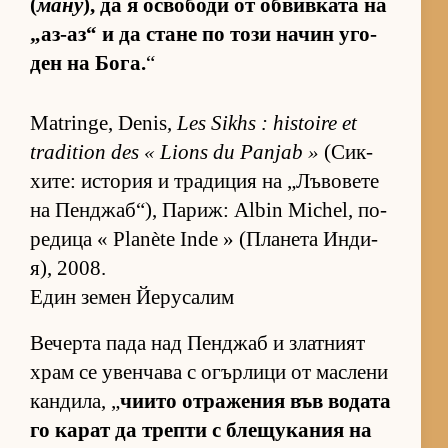
(
ману
), да я ос­во­боди от об­вив­ката на
„аз-аз“ и да стане по този на­чин уго­
ден на Бо­га.
“
Matringe, Denis,
Les Sikhs : histoire et
tradition des « Lions du Panjab »
(Сик­
хи­те: ис­то­рия и тра­ди­ция на „Лъ­во­вете
на Пен­джаб­“), Па­риж: Albin Michel, по­
ре­дица « Planète Inde » (Пла­нета Ин­ди­
я), 2008.
Един земен Йерусалим
Ве­черта пада над Пен­джаб и злат­ният
храм се увен­чава с огър­лици от мас­лени
кан­ди­ла, „
чи­ито от­ра­же­ния във во­дата
го ка­рат да трепти с бле­щу­ка­ния на