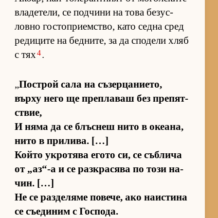
вла­де­те­ли, се под­чини на това бе­зус­
ловно гос­топ­ри­ем­с­т­во, като седна сред
ре­ди­ците на бед­ни­те, за да спо­дели хляб
4
с тях
.
„
Пос­т­рой сала на съ­зер­ца­ни­е­то,
върху него ще преп­ла­ваш без пре­пят­
с­твие,
И няма да се блъс­неш нито в оке­а­на,
нито в при­ли­ва. […]
Който ук­ро­тява егото си, се съб­лича
от „аз­“-а и се раз­к­ра­сява по този на­
чин. […]
Не се раз­де­ляме по­ве­че, ако на­ис­тина
се съ­е­ди­ним с Гос­по­да.