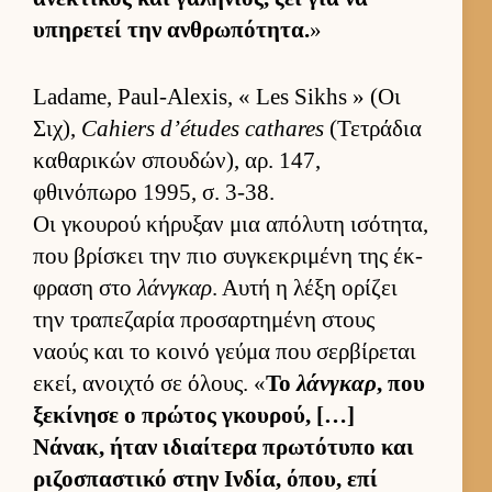
υπηρετεί την αν­θρωπότητα.
»
Ladame, Paul-Alexis, « Les Sikhs » (Οι
Σιχ),
Cahiers d’études cathares
(Τετράδια
καθαρικών σπου­δών), αρ. 147,
φθινόπωρο 1995, σ. 3-38.
Οι γκου­ρού κήρυξαν μια απόλυτη ισότητα,
που βρίσκει την πιο συγκεκριμένη της έκ­
φραση στο
λάνγκαρ
. Αυτή η λέξη ορίζει
την τραπεζαρία προσαρ­τημένη στους
ναούς και το κοινό γεύμα που σερ­βίρεται
εκεί, ανοι­χτό σε όλους. «
Το
λάνγκαρ
, που
ξεκίνησε ο πρώτος γκου­ρού, […]
Νάνακ, ήταν ιδιαί­τερα πρωτότυπο και
ριζοσπαστικό στην Ιν­δία, όπου, επί