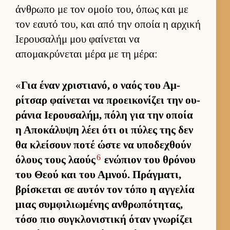
άν­θρωπο με τον ομοίο του, όπως και με
τον εαυτό του, και από την οποία η αρ­χική
Ιε­ρου­σαλήμ μου φαί­νεται να
απομακρύνεται μέρα με τη μέρα:
«
Για έναν χριστια­νό, ο ναός του Αμ­
ρίτσαρ φαί­νεται να προει­κονίζει την ου­
ράνια Ιε­ρου­σαλήμ, πόλη για την οποία
η Αποκάλυψη λέει ότι οι πύλες της δεν
θα κλεί­σουν ποτέ ώστε να υποδεχθούν
6
όλους τους λαούς
ενώπιον του θρόνου
του Θεού και του Αμνού. Πράγ­ματι,
βρίσκεται σε αυ­τόν τον τόπο η αγ­γελία
μιας συμ­φιλιω­μένης αν­θρωπότητας,
τόσο πιο συγκλονιστική όταν γνωρίζει