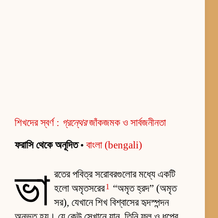
শিখদের স্বর্ণ :
গ্রন্থের
জাঁকজমক ও সার্বজনীনতা
ফরাসি থেকে অনূদিত
•
বাংলা (bengali)
ভা
রতের পবিত্র সরোবরগুলোর মধ্যে একটি
1
হলো অমৃতসরের
“অমৃত হ্রদ” (অমৃত
সর), যেখানে শিখ বিশ্বাসের হৃদস্পন্দন
অনুভূত হয়। যে কেউ সেখানে যান, তিনি ফুল ও ধূপের