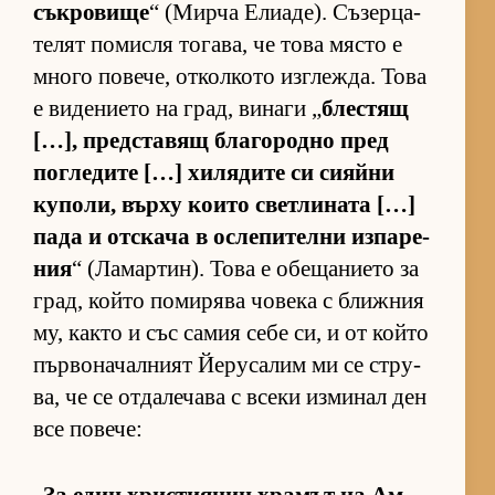
сък­ро­вище
“ (Мирча Ели­а­де). Съ­зер­ца­
те­лят по­мисля то­га­ва, че това място е
много по­ве­че, от­кол­кото из­г­леж­да. Това
е ви­де­ни­ето на град, ви­наги „
блес­тящ
[…], пред­с­та­вящ бла­го­родно пред
пог­ле­дите […] хи­ля­дите си си­яйни
ку­по­ли, върху ко­ито свет­ли­ната […]
пада и от­с­кача в ос­ле­пи­телни из­па­ре­
ния
“ (Ла­мар­тин). Това е обе­ща­ни­ето за
град, който по­ми­рява чо­века с ближ­ния
му, както и със са­мия себе си, и от който
пър­во­на­чал­ният Йе­ру­са­лим ми се стру­
ва, че се от­да­ле­чава с всеки из­ми­нал ден
все по­ве­че: