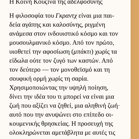
Η Κοινή Κουζίνα της αδελφοσύνης
Η φιλοσοφία του
Γκραντχ
εί­ναι μια παι­
δεία αγάπης και καλοσύνης, ριγ­μένη
ανάμεσα στον ιν­δουι­στικό κόσμο και τον
μου­σουλ­μανικό κόσμο. Από τον πρώτο,
υιο­θετεί την αφοσίωση (
μπάκτι
) χωρίς τα
εί­δωλα ούτε τον ζυγό των καστών. Από
τον δεύ­τερο — τον μονοθεϊσμό και τη
σου­φική ορμή χωρίς τη σαρία.
Χρησιμοποιώντας την υψηλή ποί­ηση,
δίνει την ιδέα του τι μπορεί να εί­ναι μια
ζωή που αξίζει να ζηθεί, μια αληθινή ζωή·
αυτό που την ανυψώνει στο επίπεδο οι­
κου­μενικής θρησκεί­ας. Η προσευχή της
ολοκληρώνεται αμετάβλητα με αυ­τές τις