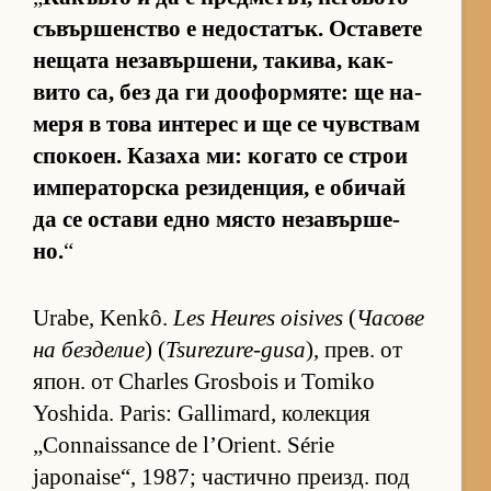
съ­вър­шен­с­тво е не­дос­та­тък. Ос­та­вете
не­щата не­за­вър­ше­ни, та­ки­ва, как­
вито са, без да ги до­о­фор­мя­те: ще на­
меря в това ин­те­рес и ще се чув­с­т­вам
спо­ко­ен. Ка­заха ми: ко­гато се строи
им­пе­ра­тор­ска ре­зи­ден­ция, е оби­чай
да се ос­тави едно място не­за­вър­ше­
но.
“
Urabe, Kenkô.
Les Heures oisives
(
Ча­сове
на без­де­лие
) (
Tsurezure-gusa
), прев. от
япон. от Charles Grosbois и Tomiko
Yoshida. Paris: Gallimard, ко­лек­ция
„Connaissance de l’Orient. Série
japonaise“, 1987; час­тично пре­изд. под