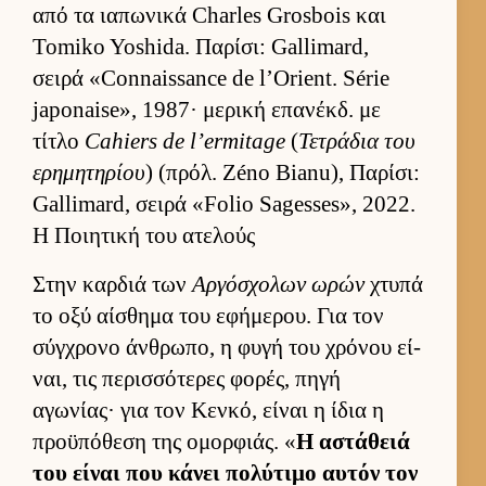
από τα ια­πωνικά Charles Grosbois και
Tomiko Yoshida. Παρίσι: Gallimard,
σειρά «Connaissance de l’Orient. Série
japonaise», 1987· μερική επανέκδ. με
τίτλο
Cahiers de l’ermitage
(
Τετράδια του
ερημητηρίου
) (πρόλ. Zéno Bianu), Παρίσι:
Gallimard, σειρά «Folio Sagesses», 2022.
Η Ποιητική του ατελούς
Στην καρ­διά των
Αρ­γόσχολων ωρών
χτυπά
το οξύ αί­σθημα του εφήμερου. Για τον
σύγ­χρονο άν­θρωπο, η φυγή του χρόνου εί­
ναι, τις περισ­σότερες φορές, πηγή
αγωνίας· για τον Κεν­κό, εί­ναι η ίδια η
προϋπόθεση της ομορ­φιάς. «
Η αστάθειά
του εί­ναι που κάνει πολύτιμο αυ­τόν τον