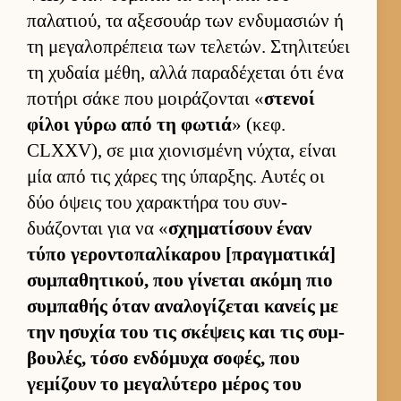
παλατιού, τα αξεσουάρ των εν­δυμασιών ή
τη μεγαλοπρέπεια των τελετών. Στηλιτεύει
τη χυδαία μέθη, αλλά παραδέχεται ότι ένα
ποτήρι σάκε που μοι­ράζονται «
στενοί
φίλοι γύρω από τη φωτιά
» (κεφ.
CLXXV), σε μια χιο­νισμένη νύχτα, εί­ναι
μία από τις χάρες της ύπαρ­ξης. Αυ­τές οι
δύο όψεις του χαρακτήρα του συν­
δυάζονται για να «
σχηματίσουν έναν
τύπο γεροντοπαλίκαρου [πραγ­ματικά]
συμπαθητικού, που γίνεται ακόμη πιο
συμπαθής όταν αναλογίζεται κανείς με
την ησυχία του τις σκέψεις και τις συμ­
βου­λές, τόσο εν­δόμυχα σοφές, που
γεμίζουν το μεγαλύτερο μέρος του