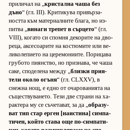
при­ли­чал на „
крис­тална чаша без
дъно
“ (гл. III). Кри­ти­кува при­вър­за­
ността към ма­те­ри­ал­ните бла­га, но из­
питва „
ви­наги тре­пет в сър­цето
“ (гл.
VIII), ко­гато си спомня де­ко­рите на дво­
ре­ца, ак­се­со­а­рите на кос­тю­мите или ве­
ли­ко­ле­пи­ето на це­ре­мо­ни­и­те. По­ри­цава
гру­бото пи­ян­с­т­во, но приз­на­ва, че чаша
са­ке, спо­де­лена между „
близки при­я­
тели около огъня
“ (гл. CLXXV), в
снежна нощ, е едно от оча­ро­ва­ни­ята на
съ­щес­т­ву­ва­не­то. Тези две страни на ха­
рак­тера му се съ­че­та­ват, за да „
об­ра­зу­
ват тип стар ер­ген [на­ис­ти­на] сим­па­
ти­чен, който става още по-сим­па­ти­