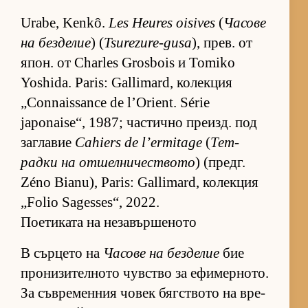
Urabe, Kenkô.
Les Heures oisives
(
Ча­сове
на без­де­лие
) (
Tsurezure-gusa
), прев. от
япон. от Charles Grosbois и Tomiko
Yoshida. Paris: Gallimard, ко­лек­ция
„Connaissance de l’Orient. Série
japonaise“, 1987; час­тично пре­изд. под
заг­ла­вие
Cahiers de l’ermitage
(
Тет­
радки на от­шел­ни­чес­т­вото
) (предг.
Zéno Bianu), Paris: Gallimard, ко­лек­ция
„Folio Sagesses“, 2022.
Поетиката на незавършеното
В сър­цето на
Ча­сове на без­де­лие
бие
про­ни­зи­тел­ното чув­с­тво за ефи­мер­но­то.
За съв­ре­мен­ния чо­век бяг­с­т­вото на вре­