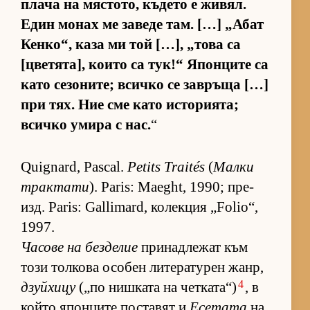
плача на мяс­то­то, къ­дето е жи­вял.
Един мо­нах ме за­веде там. […] „А­бат
Кен­ко“, каза ми той […], „това са
[цве­тя­та], ко­ито са тук!“ Япон­ците са
като се­зо­ни­те; всичко се зав­ръща […]
при тях. Ние сме като ис­то­ри­я­та;
всичко умира с нас.
“
Quignard, Pascal.
Petits Traités
(
Малки
трак­тати
). Paris: Maeght, 1990; пре­
изд. Paris: Gallimard, ко­лек­ция „Folio“,
1997.
Ча­сове на без­де­лие
при­над­ле­жат към
този тол­кова осо­бен ли­те­ра­ту­рен жанр,
4
дзуйхицу
(„по ниш­ката на чет­ка­та“)
, в
който япон­ците пос­та­вят и
Есетата
на