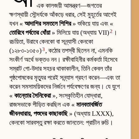
এক কালজয়ী আমন্ত্রণ—জগতের
ক্ষণস্থায়ী সৌন্দর্যকে আঁকড়ে ধরার, সেই মুহূর্তের আগেই
যখন «
আদাশির সমতলে শিশির
» শুকিয়ে যায় এবং «
2
তোরিবে পর্বতের ধোঁয়া
» মিলিয়ে যায় (অধ্যায় VII)
।
রচয়িতা, উরাবে কেনকো বা সন্ন্যাসী কেনকো
3
(১২৮৩-১৩৫০)
, কঠোর তপস্বী ছিলেন না, এমনকি
সংকীর্ণ অর্থে ভক্তও নন। রক্ষীবাহিনীর কর্মকর্তা হিসেবে
সম্রাট গো-উদার সহচর থাকাকালীন, তিনি কেবল তাঁর
পৃষ্ঠপোষকের মৃত্যুর পরেই সন্ন্যাস গ্রহণ করেন—এবং তা
করেন সমসাময়িকদের নির্জনে পর্যবেক্ষণের জন্য। যে যুগে
«
কান্তোর সৈনিকেরা
», সংস্কৃতিহীন যোদ্ধারা,
রাজসভাকে পীড়িত করছিল এক «
মানবতাবর্জিত
জীবনধারায়, পশুদের কাছাকাছি
» (অধ্যায় LXXX),
কেনকো সারবস্তু রক্ষা করতে জানতেন: প্রাচীন রুচি।