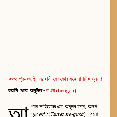
অলস প্রহরগুলি
: সন্ন্যাসী কেনকোর সঙ্গে দার্শনিক ভ্রমণ
ফরাসি থেকে অনূদিত
•
বাংলা (bengali)
আ
শ্রম সাহিত্যের এক অমূল্য রত্ন,
অলস
1
প্রহরগুলি
(
Tsurezure-gusa
)
হলো