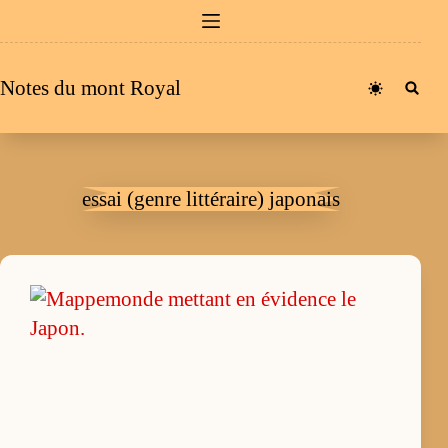
Passer
au
contenu
Notes du mont Royal
essai (genre littéraire) japonais