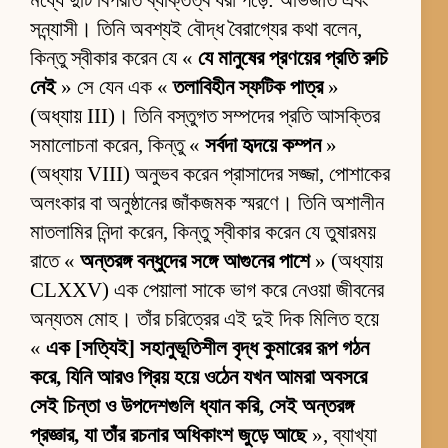
মধ্যে দুটি বিপরীত ব্যক্তিত্ব ধরা পড়ে: অভিজাত এবং
সন্ন্যাসী। তিনি অবশ্যই বৌদ্ধ বৈরাগ্যের কথা বলেন,
কিন্তু স্বীকার করেন যে «
যে মানুষের প্রণয়ের প্রতি রুচি
নেই
» সে যেন এক «
তলাবিহীন স্ফটিক পাত্র
»
(অধ্যায় III)। তিনি বস্তুগত সম্পদের প্রতি আসক্তির
সমালোচনা করেন, কিন্তু «
সর্বদা হৃদয়ে কম্পন
»
(অধ্যায় VIII) অনুভব করেন প্রাসাদের সজ্জা, পোশাকের
অলংকার বা অনুষ্ঠানের জাঁকজমক স্মরণে। তিনি অশালীন
মাতলামির নিন্দা করেন, কিন্তু স্বীকার করেন যে তুষারময়
রাতে «
অন্তরঙ্গ বন্ধুদের সঙ্গে আগুনের পাশে
» (অধ্যায়
CLXXV) এক পেয়ালা সাকে ভাগ করে নেওয়া জীবনের
অন্যতম মোহ। তাঁর চরিত্রের এই দুই দিক মিলিত হয়ে
«
এক [সত্যিই] সহানুভূতিশীল বৃদ্ধ কুমারের রূপ গঠন
করে, যিনি আরও প্রিয় হয়ে ওঠেন যখন আমরা অবসরে
সেই চিন্তা ও উপদেশগুলি ধ্যান করি, সেই অন্তরঙ্গ
প্রজ্ঞার, যা তাঁর রচনার অধিকাংশ জুড়ে আছে
», ব্যাখ্যা