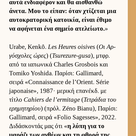
αυτά εν­δια­φέρον και θα αι­σθανθώ
άνετα. Μου το εί­παν: όταν χτίζεται μια
αυ­τοκρατορική κατοι­κία, εί­ναι έθιμο
να αφήνεται ένα σημείο ατελεί­ωτο.
»
Urabe, Kenkô.
Les Heures oisives
(
Οι Αρ­
γόσχολες ώρες
) (
Tsurezure-gusa
), μτ­φρ.
από τα ια­πωνικά Charles Grosbois και
Tomiko Yoshida. Παρίσι: Gallimard,
σειρά «Connaissance de l’Orient. Série
japonaise», 1987· μερική επανέκδ. με
τίτλο
Cahiers de l’ermitage
(
Τετράδια του
ερημητηρίου
) (πρόλ. Zéno Bianu), Παρίσι:
Gallimard, σειρά «Folio Sagesses», 2022.
Διδάσκοντάς μας ότι «
η λύπη για το
μαράζι των αν­θέων και τη φθορά της