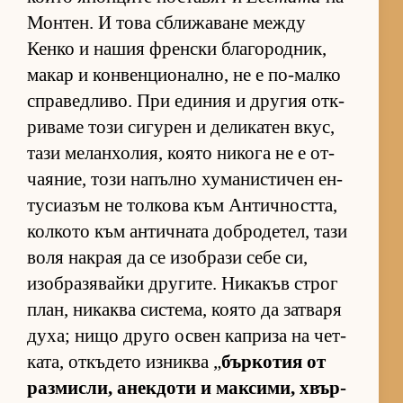
Мон­тен. И това сбли­жа­ване между
Кенко и на­шия френ­ски бла­го­род­ник,
ма­кар и кон­вен­ци­о­нал­но, не е по-малко
спра­вед­ли­во. При еди­ния и дру­гия от­к­
ри­ваме този си­гу­рен и де­ли­ка­тен вкус,
тази ме­лан­хо­лия, ко­ято ни­кога не е от­
ча­я­ние, този на­пълно ху­ма­нис­ти­чен ен­
ту­си­а­зъм не тол­кова към Ан­тич­ност­та,
кол­кото към ан­тич­ната доб­ро­де­тел, тази
воля нак­рая да се изоб­рази себе си,
изоб­ра­зя­вайки дру­ги­те. Ни­ка­къв строг
план, ни­каква сис­те­ма, ко­ято да зат­варя
ду­ха; нищо друго ос­вен кап­риза на чет­
ка­та, от­къ­дето из­никва „
бър­ко­тия от
раз­мис­ли, анек­доти и мак­си­ми, хвър­