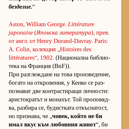
без­де­лие
.
“
Aston, William George.
Littérature
japonaise
(
Япон­ска ли­те­ра­тура
), прев.
от англ. от Henry Durand-Davray. Paris:
A. Colin, ко­лек­ция „Histoires des
littératures“, 1902.
(На­ци­о­нална биб­ли­о­
тека на Фран­ция (BnF)).
При раз­г­леж­дане на това про­из­ве­де­ние,
бо­гато на от­к­ро­ве­ния, у Кенко се раз­
поз­на­ват две кон­т­рас­ти­ращи лич­нос­ти:
арис­ток­ра­тът и мо­на­хът. Той про­по­вяд­
ва, раз­бира се, бу­дис­т­ката от­къс­на­тост,
но приз­на­ва, че „
чо­век, който не би
имал вкус към лю­бов­ния жи­вот
“, би