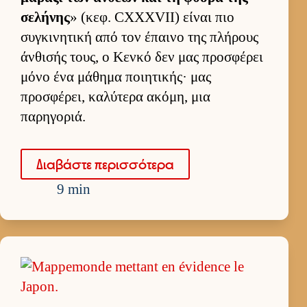
σελήνης
» (κεφ. CXXXVII) εί­ναι πιο
συγκινητική από τον έπαινο της πλήρους
άν­θισής τους, ο Κενκό δεν μας προσφέρει
μόνο ένα μάθημα ποι­ητικής· μας
προσφέρει, καλύτερα ακόμη, μια
παρηγοριά.
Δια­βάστε περισ­σότερα
9 min