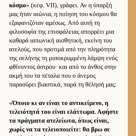
κόσμο
» (κεφ. VII), γράφει. Αν η ύπαρξή
μας ήταν αιώνια, η ποί­ηση του κόσμου θα
εξαφανιζόταν αμέσως. Από αυτή τη
φιλοσοφία της επισφάλειας απορ­ρέει μια
καθαρά ια­πωνική αι­σθητική, εκείνη του
ατελούς, που προτιμά από την πληρότητα
της σελήνης τη μισοκρυμ­μένη λάμψη ενός
φθίνοντος άστρου· και από το άν­θος στην
ακμή του τα πέταλα που ο άνεμος
παρασύρει βια­στικά, παρά τη θέλησή μας:
«
Όποιο κι αν εί­ναι το αντικεί­μενο, η
τελειότητά του εί­ναι ελάτ­τωμα. Αφήστε
τα πράγ­ματα ατελεί­ωτα, όπως εί­ναι,
χωρίς να τα τελειο­ποιεί­τε: θα βρω σε