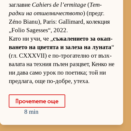
заг­ла­вие
Cahiers de l’ermitage
(
Тет­
радки на от­шел­ни­чес­т­вото
) (предг.
Zéno Bianu), Paris: Gallimard, ко­лек­ция
„Folio Sagesses“, 2022.
Като ни учи, че „
съ­жа­ле­ни­ето за окап­
ва­нето на цве­тята и за­леза на лу­ната
“
(гл. CXXXVII) е по-тро­га­телно от въз­х­
ва­лата на тех­ния пъ­лен раз­ц­вет, Кенко не
ни дава само урок по по­е­ти­ка; той ни
пред­ла­га, още по-доб­ре, уте­ха.
Про­че­тете още
8 min