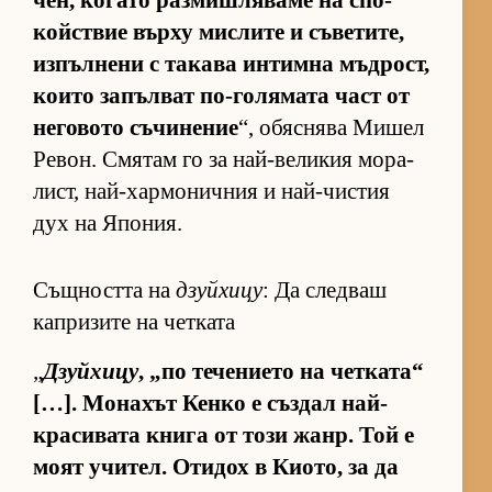
чен, ко­гато раз­миш­ля­ваме на спо­
койс­т­вие върху мис­лите и съ­ве­ти­те,
из­пъл­нени с та­кава ин­тимна мъд­рост,
ко­ито за­пъл­ват по-го­ля­мата част от
не­го­вото съ­чи­не­ние
“, обяс­нява Ми­шел
Ре­вон. Смя­там го за най-ве­ли­кия мо­ра­
лист, най-хар­мо­нич­ния и най-чис­тия
дух на Япо­ния.
Същността на
дзуйхицу
: Да следваш
капризите на четката
„
Дзуйхицу
, „по те­че­ни­ето на чет­ка­та“
[…]. Мо­на­хът Кенко е съз­дал най-
кра­си­вата книга от този жанр. Той е
моят учи­тел. Оти­дох в Ки­о­то, за да