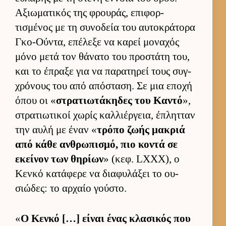
Αξιω­ματικός της φρου­ράς, επιφορ­
τισμένος με τη συνοδεία του αυ­τοκράτορα
Γκο-Ού­ντα, επέλεξε να καρεί μοναχός
μόνο μετά τον θάνατο του προστάτη του,
και το έπραξε για να παρατηρεί τους συγ­
χρόνους του από απόσταση. Σε μια εποχή
όπου οι «
στρατιω­τάκηδες του Καντό
»,
στρατιω­τικοί χωρίς καλ­λιέρ­γεια, έπλητ­ταν
την αυλή με έναν «
τρόπο ζωής μακριά
από κάθε αν­θρωπισμό, πιο κοντά σε
εκεί­νον των θηρίων
» (κεφ. LXXX), ο
Κενκό κατάφερε να δια­φυλάξει το ου­
σιώδες: το αρ­χαίο γού­στο.
«
Ο Κενκό […] εί­ναι ένας κλασικός που