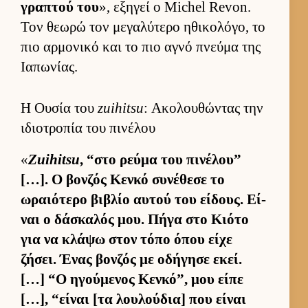
γραπτού του
», εξηγεί ο Michel Revon.
Τον θεωρώ τον μεγαλύτερο ηθικολόγο, το
πιο αρ­μονικό και το πιο αγνό πνεύμα της
Ια­πωνίας.
Η Ουσία του
zuihitsu
: Ακολουθώντας την
ιδιοτροπία του πινέλου
«
Zuihitsu
, “στο ρεύμα του πινέλου”
[…]. Ο βον­ζός Κενκό συνέθεσε το
ωραιότερο βιβλίο αυ­τού του εί­δους. Εί­
ναι ο δάσκαλός μου. Πήγα στο Κιότο
για να κλάψω στον τόπο όπου είχε
ζήσει. Ένας βον­ζός με οδήγησε εκεί.
[…] “Ο ηγού­μενος Κεν­κό”, μου είπε
[…], “εί­ναι [τα λου­λού­δια] που εί­ναι