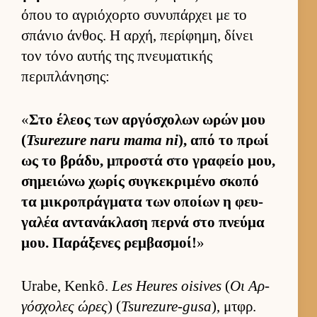
όπου το αγριόχορτο συνυπάρ­χει με το
σπάνιο άν­θος. Η αρ­χή, περίφημη, δίνει
τον τόνο αυ­τής της πνευ­ματικής
περιπλάνησης:
«
Στο έλεος των αρ­γόσχολων ωρών μου
(
Tsurezure naru mama ni
), από το πρωί
ως το βράδυ, μπροστά στο γραφείο μου,
σημειώνω χωρίς συγκεκριμένο σκοπό
τα μικροπράγ­ματα των οποίων η φευ­
γαλέα αντανάκλαση περνά στο πνεύμα
μου. Παράξενες ρεμ­βασμοί!
»
Urabe, Kenkô.
Les Heures oisives
(
Οι Αρ­
γόσχολες ώρες
) (
Tsurezure-gusa
), μτ­φρ.