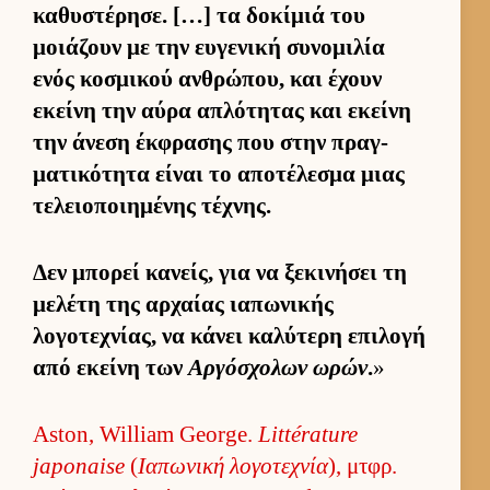
καθυστέρησε. […] τα δοκίμιά του
μοιάζουν με την ευ­γενική συνομιλία
ενός κοσμικού αν­θρώπου, και έχουν
εκείνη την αύρα απλότητας και εκείνη
την άνεση έκ­φρασης που στην πραγ­
ματικότητα εί­ναι το αποτέλεσμα μιας
τελειο­ποι­ημένης τέχνης.
Δεν μπορεί κανείς, για να ξεκινήσει τη
μελέτη της αρ­χαίας ια­πωνικής
λογοτεχνίας, να κάνει καλύτερη επιλογή
από εκείνη των
Αρ­γόσχολων ωρών
.
»
Aston, William George.
Littérature
japonaise
(
Ια­πωνική λογοτεχνία
), μτ­φρ.