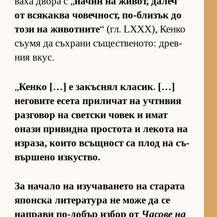
ваха двора с „
на­чин на жи­вот, да­леч
от вся­каква чо­веч­ност, по-бли­зък до
този на жи­вот­ните
“ (гл. LXXX), Кенко
съ­умя да съх­рани съ­щес­т­ве­но­то: древ­
ния вкус.
„
Кенко […] е за­къс­нял кла­сик. […]
не­го­вите есета при­ли­чат на уч­ти­вия
раз­го­вор на свет­ски чо­век и имат
онази при­видна прос­тота и ле­кота на
из­ра­за, ко­ито всъщ­ност са плод на съ­
вър­шено из­кус­т­во.
За на­чало на изу­ча­ва­нето на ста­рата
япон­ска ли­те­ра­тура не може да се
нап­рави по-до­бър из­бор от
Ча­сове на