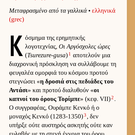
Μεταφρασμένο από τα γαλ­λικά
•
ελ­ληνικά
(grec)
Κ
όσμημα της ερημητικής
λογοτεχνίας,
Οι Αρ­γόσχολες ώρες
1
(
Tsurezure-gusa
)
αποτελούν μια
δια­χρονική πρόσκληση να συλ­λάβουμε τη
φευ­γαλέα ομορ­φιά του κόσμου προτού
στεγνώσει «
η δροσιά στις πεδιάδες του
Αντάσι
» και προτού δια­λυθούν «
οι
2
καπνοί του όρους Τορίμπε
» (κεφ. VII)
.
Ο συγ­γραφέας, Ου­ράμπε Κενκό ή ο
3
μοναχός Κενκό (1283-1350)
, δεν
υπήρξε ούτε αυ­στηρός ασκητής ούτε καν
ευ­λαβής με τη στενή έν­νοια του όρου.