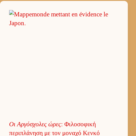
Οι Αρ­γόσχολες ώρες
: Φιλοσοφική
περιπλάνηση με τον μοναχό Κενκό