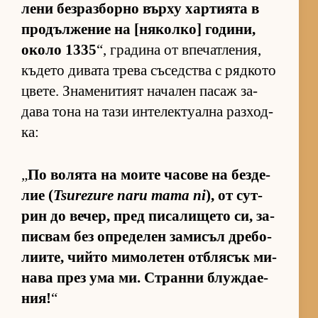
лени без­раз­борно върху хар­ти­ята в
про­дъл­же­ние на [ня­кол­ко] го­ди­ни,
около 1335
“, гра­дина от впе­чат­ле­ния,
къ­дето ди­вата трева съ­сед­с­тва с ряд­кото
цве­те. Зна­ме­ни­тият на­ча­лен па­саж за­
дава тона на тази ин­те­лек­ту­ална раз­ход­
ка:
„
По во­лята на мо­ите ча­сове на без­де­
лие (
Tsurezure naru mama ni
), от сут­
рин до ве­чер, пред пи­са­ли­щето си, за­
пис­вам без оп­ре­де­лен за­ми­съл дре­бо­
ли­и­те, чийто ми­мо­ле­тен от­б­ля­сък ми­
нава през ума ми. Странни блуж­да­е­
ния!
“