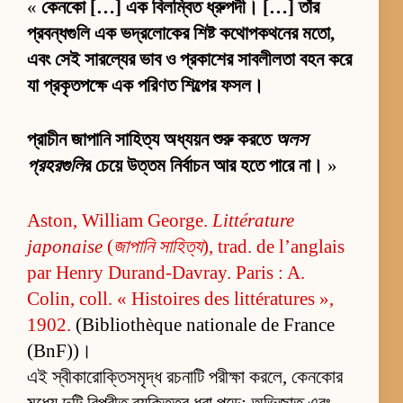
«
কেনকো […] এক বিলম্বিত ধ্রুপদী। […] তাঁর
প্রবন্ধগুলি এক ভদ্রলোকের শিষ্ট কথোপকথনের মতো,
এবং সেই সারল্যের ভাব ও প্রকাশের সাবলীলতা বহন করে
যা প্রকৃতপক্ষে এক পরিণত শিল্পের ফসল।
প্রাচীন জাপানি সাহিত্য অধ্যয়ন শুরু করতে
অলস
প্রহরগুলি
র চেয়ে উত্তম নির্বাচন আর হতে পারে না।
»
Aston, William George.
Littérature
japonaise
(
জাপানি সাহিত্য
), trad. de l’anglais
par Henry Durand-Davray. Paris : A.
Colin, coll. « Histoires des littératures »,
1902.
(Bibliothèque nationale de France
(BnF))।
এই স্বীকারোক্তিসমৃদ্ধ রচনাটি পরীক্ষা করলে, কেনকোর