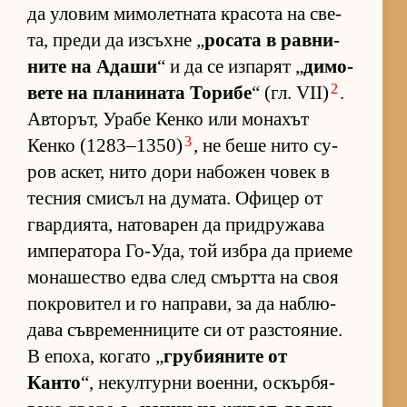
да уло­вим ми­мо­лет­ната кра­сота на све­
та, преди да из­съхне „
ро­сата в рав­ни­
ните на Адаши
“ и да се из­па­рят „
ди­мо­
2
вете на пла­ни­ната То­рибе
“ (гл. VII)
.
Ав­то­рът, Урабе Кенко или мо­на­хът
3
Кенко (1283–1350)
, не беше нито су­
ров ас­кет, нито дори на­бо­жен чо­век в
тес­ния сми­съл на ду­ма­та. Офи­цер от
гвар­ди­я­та, на­то­ва­рен да прид­ру­жава
им­пе­ра­тора Го-У­да, той из­бра да при­еме
мо­на­шес­тво едва след смъртта на своя
пок­ро­ви­тел и го нап­ра­ви, за да наб­лю­
дава съв­ре­мен­ни­ците си от раз­сто­я­ние.
В епо­ха, ко­гато „
гру­би­я­ните от
Канто
“, не­кул­турни во­ен­ни, ос­кър­бя­