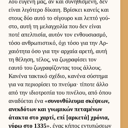
λου ευ­γενή μας, αν και συνηθισμένη, δεν
εί­ναι λιγότερο δίκαιη. Βρίσκει κανείς και
στους δύο αυτό το σίγουρο και λεπτό γού­
στο, αυτή τη μελαγ­χολία που δεν εί­ναι
ποτέ απελ­πισία, αυ­τόν τον εν­θου­σια­σμό,
τόσο αν­θρωπιστικό, όχι τόσο για την Αρ­
χαιότητα όσο για την αρ­χαία αρετή, αυτή
τη θέληση, τέλος, να ζωγραφίσει τον
εαυτό του ζωγραφίζοντας τους άλ­λους.
Κανένα τακτικό σχέδιο, κανένα σύστημα
για να περιο­ρίσει το πνεύ­μα· τίποτε άλλο
από την ιδιο­τροπία του πινέλου, από όπου
αναδύεται ένα «
συνον­θύλευμα σκέψεων,
ανεκ­δότων και γνωμικών πεταμένων
άτακτα στο χαρ­τί, επί [αρ­κετά] χρόνια,
γύρω στο 1335
», ένας κήπος εντυπώσεων