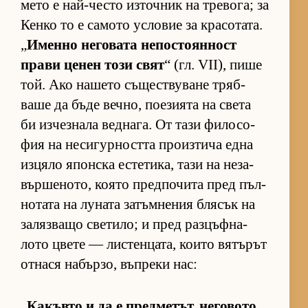
мето е най-често из­точ­ник на тре­во­га; за
Кенко то е са­мото ус­ло­вие за кра­со­та­та.
„
Именно не­го­вата не­пос­то­ян­ност
прави це­нен този свят
“ (гл. VII), пише
той. Ако на­шето съ­щес­т­ву­ване тряб­
ваше да бъде веч­но, по­е­зи­ята на света
би из­чез­нала вед­на­га. От тази фи­ло­со­
фия на не­си­гур­ността про­из­тича една
из­цяло япон­ска ес­те­ти­ка, тази на не­за­
вър­ше­но­то, ко­ято пред­по­чита пред пъл­
но­тата на лу­ната за­тъм­не­ния бля­сък на
за­ляз­ващо све­ти­ло; и пред раз­цъф­на­
лото цвете — лис­тен­ца­та, ко­ито вя­тъ­рът
от­нася на­бър­зо, въп­реки нас:
„
Ка­къвто и да е пред­ме­тът, не­го­вото