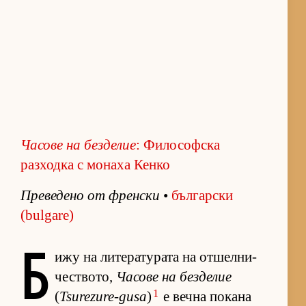
Ча­сове на без­де­лие
: Философска
разходка с монаха Кенко
Пре­ве­дено от френ­ски
•
бъл­гар­ски
(bulgare)
Б
ижу на ли­те­ра­ту­рата на от­шел­ни­
чес­т­во­то,
Ча­сове на без­де­лие
1
(
Tsurezure-gusa
)
е вечна по­кана