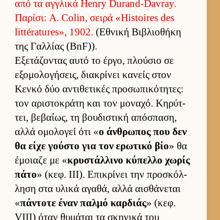
από τα αγ­γλικά Henry Durand-Davray.
Παρίσι: A. Colin, σειρά «Histoires des
littératures», 1902.
(Εθνική Βιβλιο­θήκη
της Γαλ­λίας (BnF)).
Εξετάζοντας αυτό το έρ­γο, πλού­σιο σε
εξομολογήσεις, δια­κρίνει κανείς στον
Κενκό δύο αντιθετικές προσωπικότητες:
τον αριστοκράτη και τον μοναχό. Κηρύτ­
τει, βεβαί­ως, τη βου­διστική απόσπαση,
αλλά ομολογεί ότι «
ο άν­θρωπος που δεν
θα είχε γού­στο για τον ερωτικό βίο
» θα
έμοιαζε με «
κρυστάλ­λινο κύπελλο χωρίς
πάτο
» (κεφ. III). Επικρίνει την προσκόλ­
ληση στα υλικά αγαθά, αλλά αι­σθάνεται
«
πάντοτε έναν παλμό καρ­διάς
» (κεφ.
VIII) όταν θυμάται τα σκηνικά του