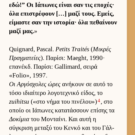
εδώ!” Οι Ιάπωνες εί­ναι σαν τις εποχές·
όλα επιστρέφουν […] μαζί τους. Εμείς,
εί­μαστε σαν την ιστορία· όλα πεθαί­νουν
μαζί μας.
»
Quignard, Pascal.
Petits Traités
(
Μικρές
Πραγ­ματείες
). Παρίσι: Maeght, 1990·
επανέκδ. Παρίσι: Gallimard, σειρά
«Folio», 1997.
Οι Αρ­γόσχολες ώρες
ανήκουν σε αυτό το
τόσο ιδιαί­τερο λογοτεχνικό εί­δος, το
4
zuihitsu
(«στο νήμα του πινέλου»)
, στο
οποίο οι Ιάπωνες κατατάσ­σουν επίσης τα
Δοκίμια
του Μονταί­νι. Και αυτή η
σύγκριση μεταξύ του Κενκό και του Γάλ­