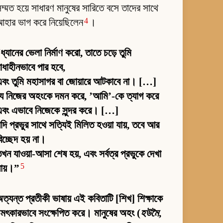
ম্মত হয়ে সাধারণ মানুষের সারিতে বসে তাদের সাথে
4
হার ভাগ করে নিয়েছিলেন
।
“
ধ্যানের ভেলা নির্মাণ করো, তাতে চড়ে তুমি
াধাহীনভাবে পার হবে,
বং তুমি মহাসাগর বা জোয়ারে আটকাবে না। […]
যে নিজের অহংকে দমন করে, ’আমি’-কে ত্যাগ করে
বং এভাবে নিজেকে সুন্দর করে। […]
দি প্রভুর সাথে সত্যিই মিলিত হওয়া যায়, তবে আর
িচ্ছেদ হয় না।
খন যাওয়া-আসা শেষ হয়, এবং সর্বত্র প্রভুকে দেখা
5
যায়।”
ত্যন্ত প্রতীকী ভাষায় এই কবিতাটি [শিখ] শিক্ষাকে
মৎকারভাবে সংক্ষেপিত করে। মানুষের অহং (
হউমৈ
,