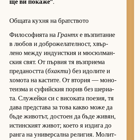
ще ви по­каже
“.
Общата кухня на братството
Фи­ло­со­фи­ята на
Грантх
е въз­пи­та­ние
в лю­бов и доб­ро­же­ла­тел­ност, хвър­
лено между ин­ду­ис­т­кия и мю­сюл­ман­
с­кия свят. От пър­вия тя въз­п­ри­ема
пре­да­ността (
бхакти
) без идо­лите и
хо­мота на кас­ти­те. От вто­рия — мо­но­
те­изма и су­фийс­кия по­рив без ше­ри­а­
та. Слу­жейки си с ви­со­ката по­е­зия, тя
дава пред­с­тава за това какво може да
бъде жи­во­тът, дос­тоен да бъде жи­вян,
ис­тин­с­кият жи­вот; ко­ето я из­дига до
ранга на уни­вер­сална ре­ли­гия. Мо­лит­