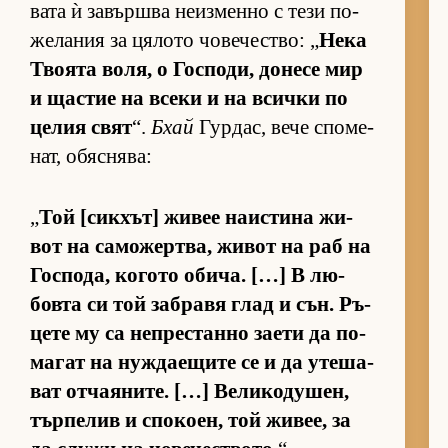
вата ѝ за­вър­шва не­из­менно с тези по­
же­ла­ния за ця­лото чо­ве­чес­т­во: „
Нека
Тво­ята во­ля, о Гос­по­ди, до­несе мир
и щас­тие на всеки и на всички по
це­лия свят
“.
Бхай
Гур­дас, вече спо­ме­
нат, обяс­ня­ва:
„
Той [сик­хът] жи­вее на­ис­тина жи­
вот на са­мо­жер­т­ва, жи­вот на раб на
Гос­по­да, ко­гото оби­ча. […] В лю­
бовта си той заб­равя глад и сън. Ръ­
цете му са неп­рес­танно за­ети да по­
ма­гат на нуж­да­е­щите се и да уте­ша­
ват от­ча­я­ни­те. […] Ве­ли­ко­ду­шен,
тър­пе­лив и спо­ко­ен, той жи­вее, за