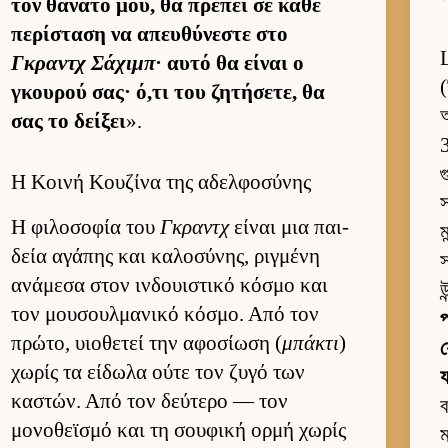
τον θάνατό μου, θα πρέπει σε κάθε
περίσταση να απευ­θύνεστε στο
Γκραντχ Σάχιμπ
· αυτό θα εί­ναι ο
(
γκου­ρού σας· ό,τι του ζητήσετε, θα
σας το δεί­ξει
».
গ
Η Κοινή Κουζίνα της αδελφοσύνης
স
Η φιλοσοφία του
Γκραντχ
εί­ναι μια παι­
ম
δεία αγάπης και καλοσύνης, ριγ­μένη
স
ανάμεσα στον ιν­δουι­στικό κόσμο και
উ
τον μου­σουλ­μανικό κόσμο. Από τον
প
πρώτο, υιο­θετεί την αφοσίωση (
μπάκτι
)
য
χωρίς τα εί­δωλα ούτε τον ζυγό των
য
καστών. Από τον δεύ­τερο — τον
ব
μονοθεϊσμό και τη σου­φική ορμή χωρίς
ম