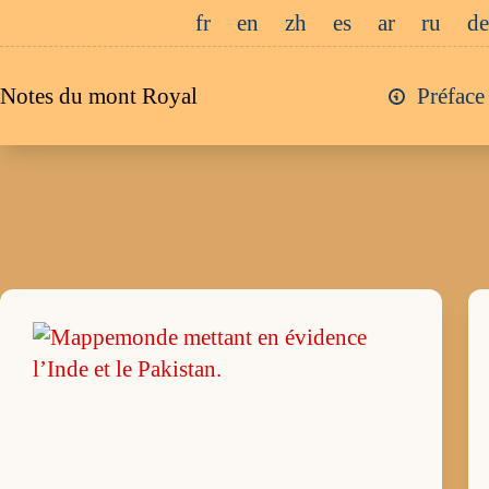
Passer
fr
en
zh
es
ar
ru
de
au
contenu
Notes du mont Royal
Préface