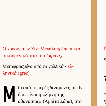
Ο χρυσός των Σιχ: Μεγαλοπρέπεια και
শ
οικουμενικότητα του
Γκραντχ
ফ
Μεταφρασμένο από τα γαλ­λικά
•
ελ­
ληνικά (grec)
Μ
ία από τις ιε­ρές δεξαμενές της Ιν­
δίας εί­ναι η «λίμνη της
অ
αθανασίας» (Αμ­ρίτα Σάρα), στο
স