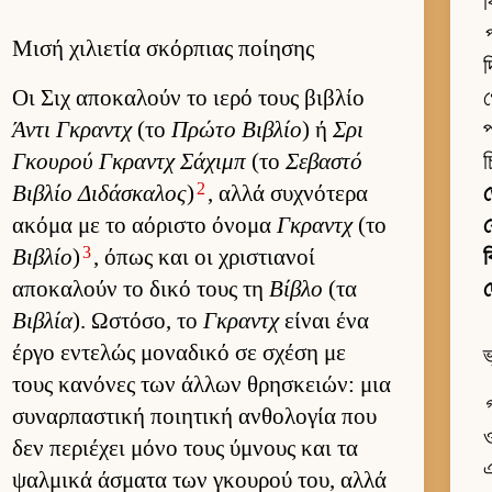
ব
Μισή χιλιετία σκόρπιας ποίησης
দ
Οι Σιχ αποκαλούν το ιερό τους βιβλίο
গ
Άντι Γκραντχ
(το
Πρώτο Βιβλίο
) ή
Σρι
প
Γκου­ρού Γκραντχ Σάχιμπ
(το
Σεβαστό
চ
2
Βιβλίο Διδάσκαλος
)
, αλλά συχνότερα
ακόμα με το αόριστο όνομα
Γκραντχ
(το
য
3
Βιβλίο
)
, όπως και οι χριστια­νοί
ক
αποκαλούν το δικό τους τη
Βίβλο
(τα
দ
Βιβλία
). Ωστόσο, το
Γκραντχ
εί­ναι ένα
έργο εντελώς μοναδικό σε σχέση με
ভ
τους κανόνες των άλ­λων θρησκειών: μια
গ
συναρ­παστική ποι­ητική αν­θολογία που
ও
δεν περιέχει μόνο τους ύμνους και τα
এ
ψαλ­μικά άσματα των γκου­ρού του, αλλά