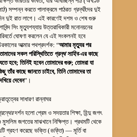
িক্ষিপ্ত ভারতীয় কবিতা, যার অবিচ্ছিন্ন পাঠ (
অখণ্ড
পাঠ
) সম্পন্ন করতে পালাক্রমে পাঠরত
গ্রন্থী
দের দুই
িন দুই রাত লাগে। এই কারণেই দশম ও শেষ গুরু
োবিন্দ সিং মৃত্যুশয্যায় উত্তরাধিকারী মনোনয়নের
রিবর্তে ঘোষণা করলেন যে এই সংকলনই হবে
িরকালের আত্মার পথপ্রদর্শক: “
আমার মৃত্যুর পর
তোমাদের সকল পরিস্থিতিতে
গ্রন্থ সাহিব
-এর কাছে
েতে হবে; তিনিই হবেন তোমাদের গুরু; তোমরা যা
িছু তাঁর কাছে জানতে চাইবে, তিনি তোমাদের তা
েখিয়ে দেবেন
”।
্রাতৃত্বের সাধারণ রান্নাঘর
্রন্থের
দর্শন হলো প্রেম ও সদয়তার শিক্ষা, হিন্দু জগৎ
 মুসলিম জগতের মাঝখানে নিক্ষিপ্ত। প্রথমটি থেকে
টি গ্রহণ করেছে ভক্তি (
ভক্তি
) — মূর্তি বা