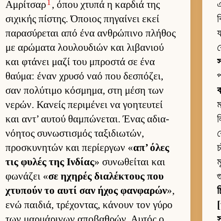
1
Αμ­ρίτσαρ
, όπου χτυπά η καρ­διά της
এ
σιχικής πίστης. Όποιος πηγαί­νει εκεί
ব
παρασύρεται από ένα αν­θρώπινο πλήθος
য
με αρώματα λου­λου­διών και λιβανιού
ক
και φτάνει μαζί του μπροστά σε ένα
θαύ­μα: έναν χρυσό ναό που δεσπόζει,
প
σαν πολύτιμο κόσμημα, στη μέση των
ব
νερών. Κανείς περιμένει να γοη­τευ­τεί
ম
και αντ’ αυ­τού θαμπώνεται. Ένας αδια­
ল
νόη­τος συνωστισμός ταξιδιω­τών,
ক
προσκυνητών και περίερ­γων «
απ’ όλες
চ
τις φυλές της Ιν­δίας
» συνωθεί­ται και
ম
φωνάζει «
σε ηχηρές δια­λέκτους που
χτυπούν το αυτί σαν ήχος φαν­φαρών
»,
চ
ενώ παι­διά, τρέχοντας, κάνουν τον γύρο
[
των μαρ­μάρινων αποβαθρών. Αυ­τός ο
স