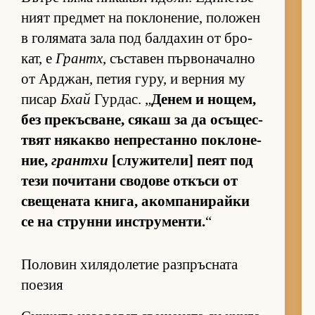
ният пред­мет на пок­ло­не­ние, по­ло­жен
в го­ля­мата зала под бал­да­хин от бро­
кат, е
Грантх
, със­та­вен пър­во­на­чално
от Ар­джан, пе­тия гу­ру, и вер­ния му
пи­сар
Бхай
Гур­дас. „
Де­нем и но­щем,
без пре­къс­ва­не, ся­каш за да осъ­щес­
т­вят ня­какво неп­рес­танно пок­ло­не­
ние,
грантхи
[слу­жи­те­ли] пеят под
тези по­чи­тани сво­дове от­къси от
све­ще­ната кни­га, аком­па­ни­райки
се на струнни ин­с­т­ру­мен­ти.
“
Половин хилядолетие разпръсната
поезия