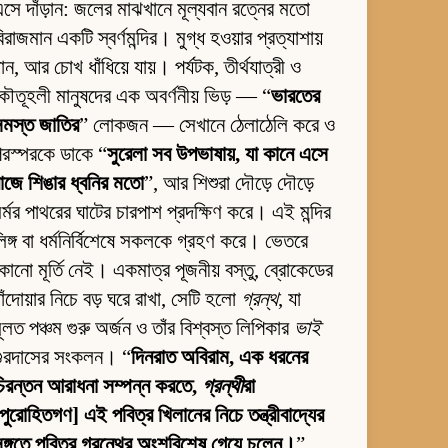
সে দাঁড়ান: জলের মাঝখানে মূল্যবান রত্নের মতো
িরাজমান একটি স্বর্ণমন্দির। মুগ্ধ হওয়ার প্রত্যাশায়
ান, আর চোখ ধাঁধিয়ে যায়। পর্যটক, তীর্থযাত্রী ও
ৌতূহলী মানুষদের এক অবর্ণনীয় ভিড় — “
ভারতের
সমস্ত জাতির
” লোকজন — সেখানে ঠেলাঠেলি করে ও
রস্পরকে ডাকে “
সুরেলা সব উপভাষায়, যা কানে এসে
াজে শিঙার ধ্বনির মতো
”, আর শিশুরা দৌড়ে দৌড়ে
র্মর পাথরের ঘাটের চারপাশ প্রদক্ষিণ করে। এই মন্দির
িঙ্গ বা ধর্মনির্বিশেষে সকলকে গ্রহণ করে। ভেতরে
োনো মূর্তি নেই। একমাত্র পূজনীয় বস্তু, ব্রোকেডের
াঁদোয়ার নিচে বড় ঘরে রাখা, সেটি হলো
গ্রন্থ
, যা
ূলত পঞ্চম গুরু অর্জন ও তাঁর বিশ্বস্ত লিপিকার
ভাই
গুরদাসের সংকলন। “
দিনরাত অবিরাম, এক ধরনের
িরন্তন আরাধনা সম্পন্ন করতে,
গ্রন্থী
রা
পুরোহিতগণ] এই পবিত্র খিলানের নিচে তন্ত্রীবাদ্যের
ঙ্গতে পবিত্র গ্রন্থের অংশবিশেষ গেয়ে চলেন।
”