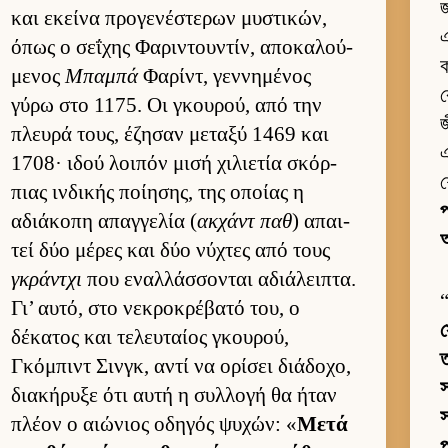
জ
και εκείνα προγενέστερων μυστικών,
এ
όπως ο σεΐχης Φαριντου­ντίν, αποκαλού­
ক
μενος
Μπαμπά
Φαρίντ, γεν­νημένος
ক
γύρω στο 1175. Οι γκου­ρού, από την
জ
πλευρά τους, έζησαν μεταξύ 1469 και
এ
1708· ιδού λοι­πόν μισή χιλιε­τία σκόρ­
শ
πιας ιν­δικής ποί­ησης, της οποίας η
প
αδιάκοπη απαγ­γελία (
ακ­χάντ παθ
) απαι­
τεί δύο μέρες και δύο νύχτες από τους
γκράντχι
που εναλ­λάσ­σονται αδιάλει­πτα.
Γι’ αυ­τό, στο νεκροκρέβατό του, ο
স
δέκατος και τελευ­ταίος γκου­ρού,
ত
Γκόμπιντ Σιν­γκ, αντί να ορίσει διάδοχο,
স
δια­κήρυξε ότι αυτή η συλ­λογή θα ήταν
স
πλέον ο αιώνιος οδηγός ψυχών: «
Μετά
প