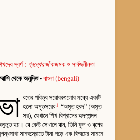
িখদের স্বর্ণ :
গ্রন্থের
জাঁকজমক ও সার্বজনীনতা
রাসি থেকে অনূদিত
•
বাংলা (bengali)
ভা
রতের পবিত্র সরোবরগুলোর মধ্যে একটি
1
হলো অমৃতসরের
“অমৃত হ্রদ” (অমৃত
সর), যেখানে শিখ বিশ্বাসের হৃদস্পন্দন
নুভূত হয়। যে কেউ সেখানে যান, তিনি ফুল ও ধূপের
ুগন্ধমাখা মানবস্রোতে টানা পড়ে এক বিস্ময়ের সামনে