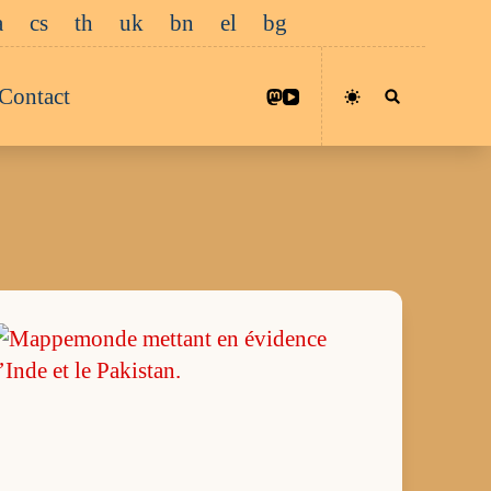
a
cs
th
uk
bn
el
bg
Contact