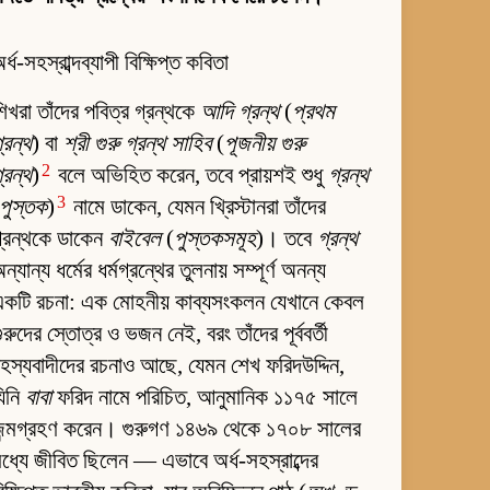
র্ধ-সহস্রাব্দব্যাপী বিক্ষিপ্ত কবিতা
িখরা তাঁদের পবিত্র গ্রন্থকে
আদি গ্রন্থ
(
প্রথম
্রন্থ
) বা
শ্রী গুরু গ্রন্থ সাহিব
(
পূজনীয় গুরু
2
্রন্থ
)
বলে অভিহিত করেন, তবে প্রায়শই শুধু
গ্রন্থ
3
পুস্তক
)
নামে ডাকেন, যেমন খ্রিস্টানরা তাঁদের
্রন্থকে ডাকেন
বাইবেল
(
পুস্তকসমূহ
)। তবে
গ্রন্থ
ন্যান্য ধর্মের ধর্মগ্রন্থের তুলনায় সম্পূর্ণ অনন্য
কটি রচনা: এক মোহনীয় কাব্যসংকলন যেখানে কেবল
ুরুদের স্তোত্র ও ভজন নেই, বরং তাঁদের পূর্ববর্তী
হস্যবাদীদের রচনাও আছে, যেমন শেখ ফরিদউদ্দিন,
িনি
বাবা
ফরিদ নামে পরিচিত, আনুমানিক ১১৭৫ সালে
জন্মগ্রহণ করেন। গুরুগণ ১৪৬৯ থেকে ১৭০৮ সালের
ধ্যে জীবিত ছিলেন — এভাবে অর্ধ-সহস্রাব্দের