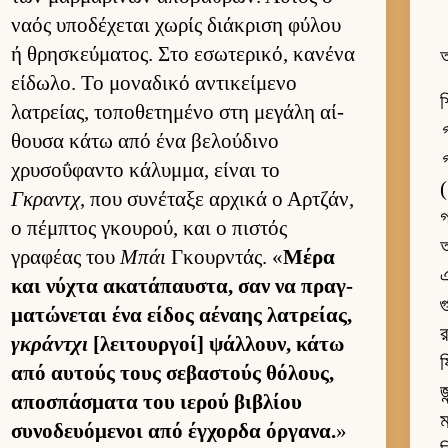
ναός υποδέχεται χωρίς διάκριση φύλου
ή θρησκεύ­ματος. Στο εσωτερικό, κανένα
অ
εί­δωλο. Το μοναδικό αντικεί­μενο
শ
λατρεί­ας, τοποθετημένο στη μεγάλη αί­
গ
θουσα κάτω από ένα βελού­δινο
গ
χρυσοΰφαντο κάλυμ­μα, εί­ναι το
(
Γκραντχ
, που συνέταξε αρ­χικά ο Αρ­τζάν,
গ
ο πέμ­πτος γκου­ρού, και ο πιστός
অ
γραφέας του
Μπάι
Γκουρ­ντάς. «
Μέρα
এ
και νύχτα ακατάπαυ­στα, σαν να πραγ­
গ
ματώνεται ένα εί­δος αέναης λατρεί­ας,
র
γκράντχι
[λει­τουρ­γοί] ψάλ­λουν, κάτω
য
από αυ­τούς τους σεβαστούς θόλους,
αποσπάσματα του ιε­ρού βιβλίου
ম
συνοδευόμενοι από έγ­χορδα όρ­γανα.
»