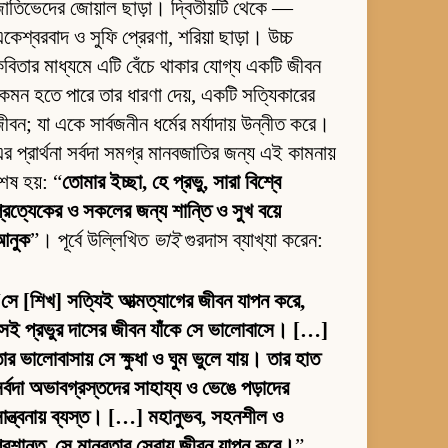
াতিভেদের জোয়াল ছাড়া। দ্বিতীয়টি থেকে —
কেশ্বরবাদ ও সুফি প্রেরণা, শরিয়া ছাড়া। উচ্চ
বিতার মাধ্যমে এটি বেঁচে থাকার যোগ্য একটি জীবন
েমন হতে পারে তার ধারণা দেয়, একটি সত্যিকারের
ীবন; যা একে সার্বজনীন ধর্মের মর্যাদায় উন্নীত করে।
র প্রার্থনা সর্বদা সমগ্র মানবজাতির জন্য এই কামনায়
েষ হয়: “
তোমার ইচ্ছা, হে প্রভু, সারা বিশ্বে
্রত্যেকের ও সকলের জন্য শান্তি ও সুখ বয়ে
আনুক
”। পূর্বে উল্লিখিত
ভাই
গুরদাস ব্যাখ্যা করেন:
“
সে [শিখ] সত্যিই আত্মত্যাগের জীবন যাপন করে,
েই প্রভুর দাসের জীবন যাঁকে সে ভালোবাসে। […]
ার ভালোবাসায় সে ক্ষুধা ও ঘুম ভুলে যায়। তার হাত
র্বদা অভাবগ্রস্তদের সাহায্য ও ভেঙে পড়াদের
ান্ত্বনায় ব্যস্ত। […] মহানুভব, সহনশীল ও
্রশান্ত, সে মানবতার সেবায় জীবন যাপন করে।
”