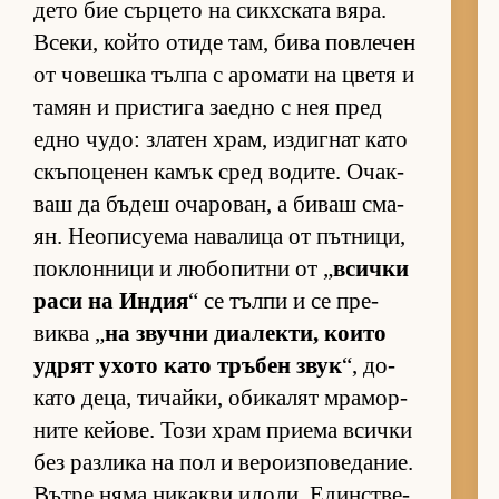
дето бие сър­цето на сик­х­с­ката вя­ра.
Все­ки, който отиде там, бива пов­ле­чен
от чо­вешка тълпа с аро­мати на цветя и
та­мян и прис­тига за­едно с нея пред
едно чу­до: зла­тен храм, из­диг­нат като
скъ­по­це­нен ка­мък сред во­ди­те. Очак­
ваш да бъ­деш оча­ро­ван, а би­ваш сма­
ян. Не­о­пи­су­ема на­ва­лица от път­ни­ци,
пок­лон­ници и лю­бо­питни от „
всички
раси на Ин­дия
“ се тълпи и се пре­
виква „
на звучни ди­а­лек­ти, ко­ито
уд­рят ухото като тръ­бен звук
“, до­
като де­ца, ти­чай­ки, оби­ка­лят мра­мор­
ните ке­йо­ве. Този храм при­ема всички
без раз­лика на пол и ве­ро­из­по­ве­да­ние.
Вътре няма ни­какви идо­ли. Един­с­т­ве­