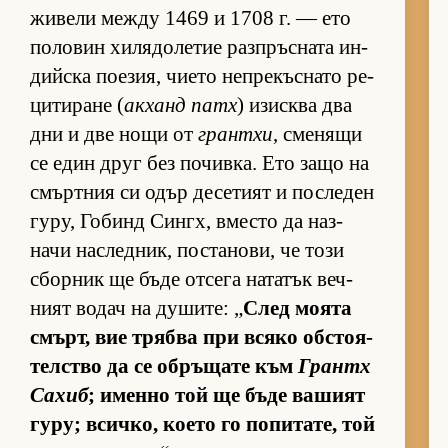
жи­вели между 1469 и 1708 г. — ето
по­ло­вин хи­ля­до­ле­тие раз­п­ръс­ната ин­
дийска по­е­зия, чи­ето неп­ре­къс­нато ре­
ци­ти­ране (
ак­ханд патх
) изис­ква два
дни и две нощи от
грантхи
, сме­нящи
се един друг без по­чив­ка. Ето защо на
смър­т­ния си одър де­се­тият и пос­ле­ден
гу­ру, Го­бинд Син­гх, вместо да наз­
начи нас­лед­ник, пос­та­но­ви, че този
сбор­ник ще бъде от­сега на­та­тък веч­
ният во­дач на ду­ши­те: „
След мо­ята
смърт, вие трябва при всяко об­с­то­я­
тел­с­тво да се об­ръ­щате към
Грантх
Са­хиб
; именно той ще бъде ва­шият
гу­ру; всич­ко, ко­ето го по­пи­та­те, той