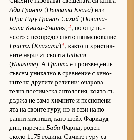
Сик­хите на­зо­ва­ват све­ще­ната си книга
Ади Грантх
(
Пър­вата Книга
) или
Шри Гуру Грантх Са­хиб
(
По­чи­та­
2
ната Кни­га-У­чи­тел
)
, но още по-
често с не­оп­ре­де­ле­ното на­и­ме­но­ва­ние
3
Грантх
(
Книгата
)
, както и хрис­ти­я­
ните на­ри­чат сво­ята
Библия
(
Книгите
). А
Грантх
е про­из­ве­де­ние
съв­сем уни­кално в срав­не­ние с ка­но­
ните на дру­гите ре­ли­гии: оча­ро­ва­
телна по­е­ти­ческа ан­то­ло­гия, ко­ято съ­
държа не само хим­ните и пес­но­пе­ни­
ята на сво­ите гу­ру, но и тези на по-
ранни мис­ти­ци, като шейх Фа­ри­дуд­
дин, на­ре­чен
Баба
Фа­рид, ро­ден
около 1175 го­ди­на. Са­мите гуру са