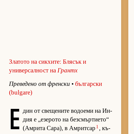
Златото на сикхите: Блясък и
универсалност на
Грантх
Пре­ве­дено от френ­ски
•
бъл­гар­ски
(bulgare)
Е
дин от све­ще­ните во­до­еми на Ин­
дия е „е­зе­рото на без­смър­ти­е­то“
1
(Ам­рита Са­ра), в Ам­рит­сар
, къ­