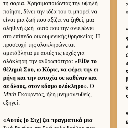
τη σαρία. Χρησιμοποιώντας την υψηλή
স
ποί­ηση, δίνει την ιδέα του τι μπορεί να
আ
εί­ναι μια ζωή που αξίζει να ζηθεί, μια
αληθινή ζωή· αυτό που την ανυψώνει
στο επίπεδο οι­κου­μενικής θρησκεί­ας. Η
ব
προσευχή της ολοκληρώνεται
এ
αμετάβλητα με αυ­τές τις ευ­χές για
ολόκληρη την αν­θρωπότητα: «
Είθε το
এ
θέλημά Σου, ω Κύριε, να φέρει την ει­
য
ρήνη και την ευ­τυχία σε καθέναν και
ব
σε όλους, στον κόσμο ολόκληρο
». Ο
ত
Μπάι
Γκουρ­ντάς, ήδη μνημονευ­θείς,
εξηγεί:
অ
«
Αυ­τός [ο Σιχ] ζει πραγ­ματικά μια
চ