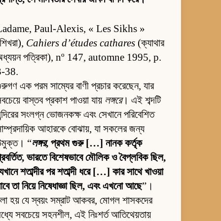
Ladame, Paul-Alexis, « Les Sikhs »
শিখরা),
Cahiers d’études cathares
(ক্যাথার
অধ্যয়ন পত্রিকা), nº 147, automne 1995, p.
3-38.
ুরুগণ এক পরম সাম্যের বাণী প্রচার করেছেন, যার
বচেয়ে বাস্তব প্রকাশ পাওয়া যায়
লঙ্গরে
। এই শব্দটি
ন্দিরের সংলগ্ন ভোজনকক্ষ এবং সেখানে পরিবেশিত
াম্প্রদায়িক আহারকে বোঝায়, যা সকলের জন্য
ন্মুক্ত। “
লঙ্গর
, প্রথম গুরু […] নানক কর্তৃক
্রবর্তিত, ভারতে বিশেষভাবে মৌলিক ও বৈপ্লবিক ছিল,
েখানে শতাব্দীর পর শতাব্দী ধরে […] কার সাথে খাওয়া
াবে তা নিয়ে নিষেধাজ্ঞা ছিল, এবং এখনো আছে
”।
লা হয় যে স্বয়ং সম্রাট আকবর, মোগল শাসকদের
ধ্যে সবচেয়ে সহনশীল, এই নিঃশর্ত আতিথেয়তায়