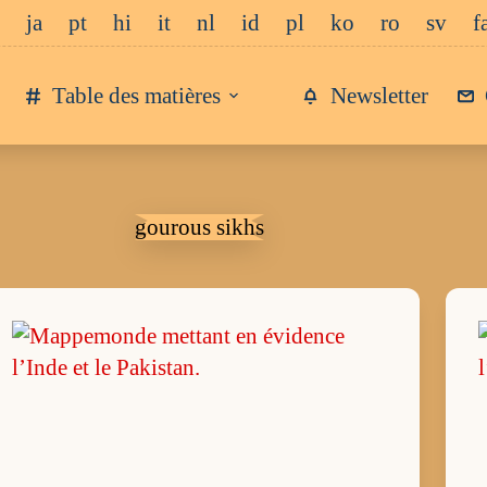
ja
pt
hi
it
nl
id
pl
ko
ro
sv
f
Table des matières
Newsletter
gourous sikhs