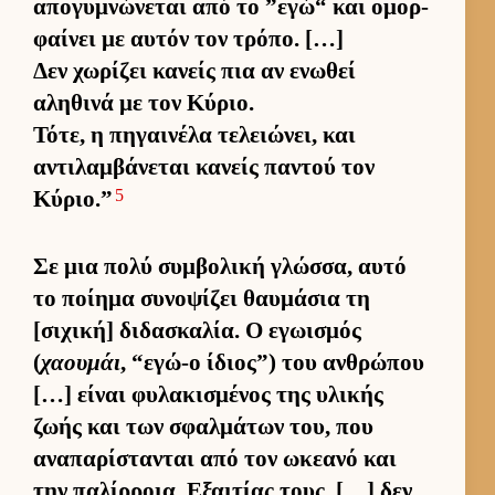
απογυμνώνεται από το ”εγώ“ και ομορ­
φαί­νει με αυ­τόν τον τρόπο. […]
Δεν χωρίζει κανείς πια αν ενωθεί
αληθινά με τον Κύριο.
Τότε, η πηγαι­νέλα τελειώνει, και
αντιλαμ­βάνεται κανείς παντού τον
5
Κύριο.”
Σε μια πολύ συμ­βολική γλώσ­σα, αυτό
το ποί­ημα συνοψίζει θαυ­μάσια τη
[σιχική] διδασκαλία. Ο εγωισμός
(
χαουμάι
, “εγώ-ο ίδιο­ς”) του αν­θρώπου
[…] εί­ναι φυλακισμένος της υλικής
ζωής και των σφαλ­μάτων του, που
αναπαρίστανται από τον ωκεανό και
την παλίρ­ροια. Εξαι­τίας τους, […] δεν