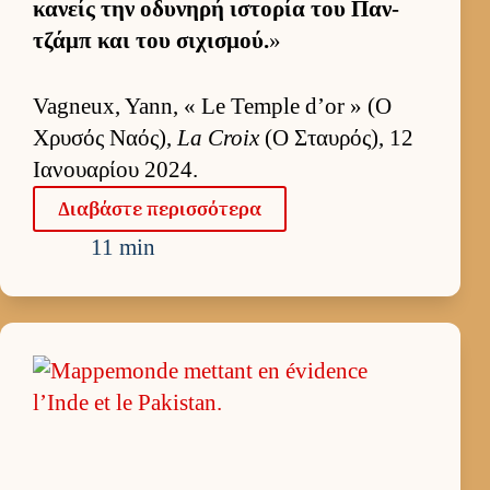
κανείς την οδυνηρή ιστορία του Παν­
τζάμπ και του σιχισμού.
»
Vagneux, Yann, « Le Temple d’or » (Ο
Χρυσός Ναός),
La Croix
(Ο Σταυ­ρός), 12
Ια­νουα­ρίου 2024.
Δια­βάστε περισ­σότερα
11 min