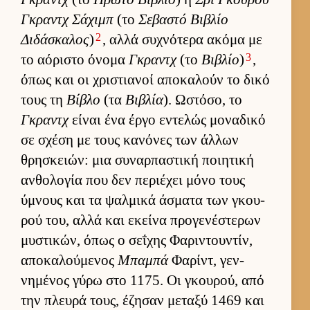
Γκραντχ Σάχιμπ
(το
Σεβαστό Βιβλίο
2
Διδάσκαλος
)
, αλλά συχνότερα ακόμα με
3
το αόριστο όνομα
Γκραντχ
(το
Βιβλίο
)
,
όπως και οι χριστια­νοί αποκαλούν το δικό
τους τη
Βίβλο
(τα
Βιβλία
). Ωστόσο, το
Γκραντχ
εί­ναι ένα έργο εντελώς μοναδικό
σε σχέση με τους κανόνες των άλ­λων
θρησκειών: μια συναρ­παστική ποι­ητική
αν­θολογία που δεν περιέχει μόνο τους
ύμνους και τα ψαλ­μικά άσματα των γκου­
ρού του, αλλά και εκείνα προγενέστερων
μυστικών, όπως ο σεΐχης Φαριντου­ντίν,
αποκαλού­μενος
Μπαμπά
Φαρίντ, γεν­
νημένος γύρω στο 1175. Οι γκου­ρού, από
την πλευρά τους, έζησαν μεταξύ 1469 και