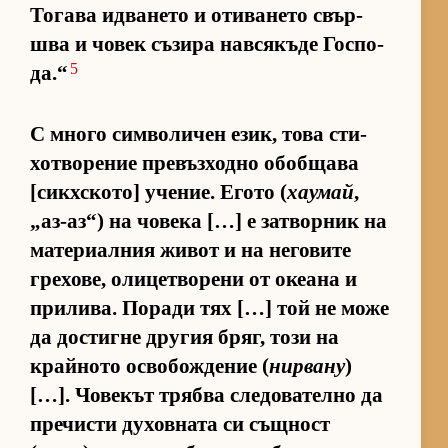
То­гава ид­ва­нето и оти­ва­нето свър­
шва и чо­век съ­зира нав­ся­къде Гос­по­
5
да.“
С много сим­во­ли­чен език, това сти­
хот­во­ре­ние пре­въз­ходно обоб­щава
[сик­х­с­ко­то] уче­ние. Егото (
хаумай
,
„аз-аз“) на чо­века […] е зат­вор­ник на
ма­те­ри­ал­ния жи­вот и на не­го­вите
гре­хо­ве, оли­цет­во­рени от оке­ана и
при­ли­ва. По­ради тях […] той не може
да дос­тигне дру­гия бряг, този на
край­ното ос­во­бож­де­ние (
нирвану
)
[…]. Чо­ве­кът трябва сле­до­ва­телно да
пре­чисти ду­хов­ната си същ­ност