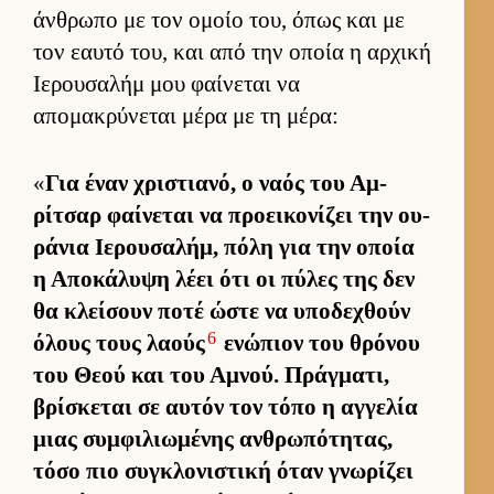
άν­θρωπο με τον ομοίο του, όπως και με
τον εαυτό του, και από την οποία η αρ­χική
Ιε­ρου­σαλήμ μου φαί­νεται να
απομακρύνεται μέρα με τη μέρα:
«
Για έναν χριστια­νό, ο ναός του Αμ­
ρίτσαρ φαί­νεται να προει­κονίζει την ου­
ράνια Ιε­ρου­σαλήμ, πόλη για την οποία
η Αποκάλυψη λέει ότι οι πύλες της δεν
θα κλεί­σουν ποτέ ώστε να υποδεχθούν
6
όλους τους λαούς
ενώπιον του θρόνου
του Θεού και του Αμνού. Πράγ­ματι,
βρίσκεται σε αυ­τόν τον τόπο η αγ­γελία
μιας συμ­φιλιω­μένης αν­θρωπότητας,
τόσο πιο συγκλονιστική όταν γνωρίζει