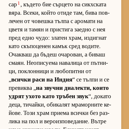
1
сар
, къ­дето бие сър­цето на сик­х­с­ката
вя­ра. Все­ки, който отиде там, бива пов­
ле­чен от чо­вешка тълпа с аро­мати на
цветя и та­мян и прис­тига за­едно с нея
пред едно чу­до: зла­тен храм, из­диг­нат
като скъ­по­це­нен ка­мък сред во­ди­те.
Очак­ваш да бъ­деш оча­ро­ван, а би­ваш
сма­ян. Не­о­пи­су­ема на­ва­лица от път­ни­
ци, пок­лон­ници и лю­бо­питни от
„
всички раси на Ин­дия
“ се тълпи и се
пре­виква „
на звучни ди­а­лек­ти, ко­ито
уд­рят ухото като тръ­бен звук
“, до­като
де­ца, ти­чай­ки, оби­ка­лят мра­мор­ните ке­
йо­ве. Този храм при­ема всички без раз­
лика на пол и ве­ро­из­по­ве­да­ние. Вътре