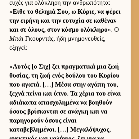
ευ­χές για ολόκληρη την αν­θρωπότητα:
«
Είθε το θέλημά Σου, ω Κύριε, να φέρει
την ει­ρήνη και την ευ­τυχία σε καθέναν
και σε όλους, στον κόσμο ολόκληρο
». Ο
Μπάι
Γκουρ­ντάς, ήδη μνημονευ­θείς,
εξηγεί:
«
Αυ­τός [ο Σιχ] ζει πραγ­ματικά μια ζωή
θυσίας, τη ζωή ενός δού­λου του Κυρίου
που αγαπά. […] Μέσα στην αγάπη του,
ξεχνά πείνα και ύπνο. Τα χέρια του εί­ναι
αδιάκοπα απασχολημένα να βοη­θούν
όσους βρίσκονται σε ανάγκη και να
παρηγορούν όσους εί­ναι
καταβεβλημένοι. […] Μεγαλόψυχος,
ανεκτικός και γαλήνιος, ζει για να