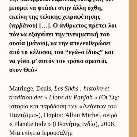
μπορεί να φτάσει στην άλλη όχθη,
εκείνη της τελικής χει­ραφέτησης
(
νιρβάνου
) […]. Ο άν­θρωπος πρέπει λοι­
πόν να εξαγνίσει την πνευ­ματική του
ου­σία (
μάνου
), να την απελευ­θερώσει
από το κέλυφος του “εγώ-ο ίδιος” και
να γίνει μ’ αυ­τόν τον τρόπο αρεστός
στον Θεό
»
Matringe, Denis,
Les Sikhs : histoire et
tradition des « Lions du Panjab »
(Οι Σιχ:
ιστορία και παράδοση των «Λεόντων του
Παν­τζάμπ»), Παρίσι: Albin Michel, σειρά
« Planète Inde » (Πλανήτης Ιν­δία), 2008.
Μια επίγεια Ιερουσαλήμ