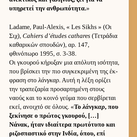
υπηρετεί την αν­θρωπότητα.
»
Ladame, Paul-Alexis, « Les Sikhs » (Οι
Σιχ),
Cahiers d’études cathares
(Τετράδια
καθαρικών σπου­δών), αρ. 147,
φθινόπωρο 1995, σ. 3-38.
Οι γκου­ρού κήρυξαν μια απόλυτη ισότητα,
που βρίσκει την πιο συγκεκριμένη της έκ­
φραση στο
λάνγκαρ
. Αυτή η λέξη ορίζει
την τραπεζαρία προσαρ­τημένη στους
ναούς και το κοινό γεύμα που σερ­βίρεται
εκεί, ανοι­χτό σε όλους. «
Το
λάνγκαρ
, που
ξεκίνησε ο πρώτος γκου­ρού, […]
Νάνακ, ήταν ιδιαί­τερα πρωτότυπο και
ριζοσπαστικό στην Ιν­δία, όπου, επί