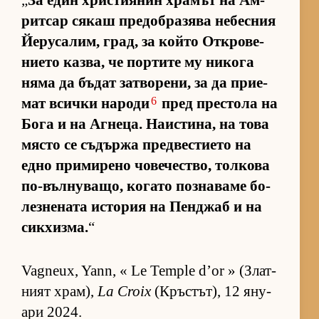
„
За един хрис­ти­я­нин хра­мът на Ам­
рит­сар ся­каш пре­доб­ра­зява не­бес­ния
Йе­ру­са­лим, град, за който От­к­ро­ве­
ни­ето каз­ва, че пор­тите му ни­кога
няма да бъ­дат зат­во­ре­ни, за да при­е­
6
мат всички на­роди
пред прес­тола на
Бога и на Аг­не­ца. На­ис­ти­на, на това
място се съ­държа пред­вес­ти­ето на
едно при­ми­рено чо­ве­чес­т­во, тол­кова
по-въл­ну­ва­що, ко­гато поз­на­ваме бо­
лез­не­ната ис­то­рия на Пен­джаб и на
сик­хиз­ма.
“
Vagneux, Yann, « Le Temple d’or » (Злат­
ният храм),
La Croix
(Кръс­тът), 12 яну­
ари 2024.