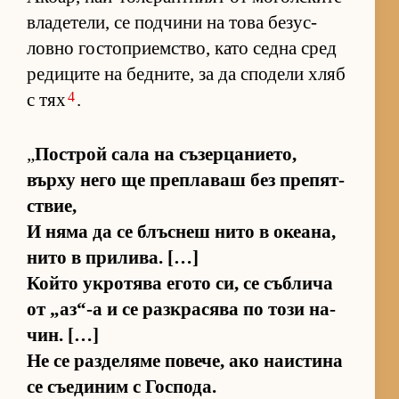
вла­де­те­ли, се под­чини на това бе­зус­
ловно гос­топ­ри­ем­с­т­во, като седна сред
ре­ди­ците на бед­ни­те, за да спо­дели хляб
4
с тях
.
„
Пос­т­рой сала на съ­зер­ца­ни­е­то,
върху него ще преп­ла­ваш без пре­пят­
с­твие,
И няма да се блъс­неш нито в оке­а­на,
нито в при­ли­ва. […]
Който ук­ро­тява егото си, се съб­лича
от „аз­“-а и се раз­к­ра­сява по този на­
чин. […]
Не се раз­де­ляме по­ве­че, ако на­ис­тина
се съ­е­ди­ним с Гос­по­да.