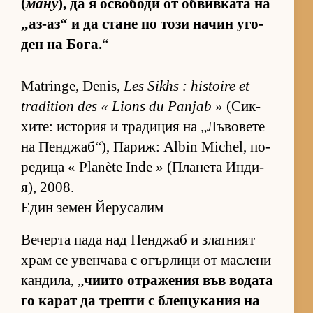
(
ману
), да я ос­во­боди от об­вив­ката на
„аз-аз“ и да стане по този на­чин уго­
ден на Бо­га.
“
Matringe, Denis,
Les Sikhs : histoire et
tradition des « Lions du Panjab »
(Сик­
хи­те: ис­то­рия и тра­ди­ция на „Лъ­во­вете
на Пен­джаб­“), Па­риж: Albin Michel, по­
ре­дица « Planète Inde » (Пла­нета Ин­ди­
я), 2008.
Един земен Йерусалим
Ве­черта пада над Пен­джаб и злат­ният
храм се увен­чава с огър­лици от мас­лени
кан­ди­ла, „
чи­ито от­ра­же­ния във во­дата
го ка­рат да трепти с бле­щу­ка­ния на