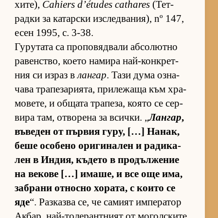
хи­те),
Cahiers d’études cathares
(Тет­
радки за ка­тар­ски из­след­ва­ни­я), nº 147,
есен 1995, с. 3-38.
Гу­ру­тата са про­по­вяд­вали аб­со­лютно
ра­вен­с­т­во, ко­ето на­мира най-кон­к­рет­
ния си из­раз в
лангар
. Тази дума оз­на­
чава тра­пе­за­ри­я­та, при­ле­жаща към хра­
мо­ве­те, и об­щата тра­пе­за, ко­ято се сер­
вира там, от­во­рена за всич­ки. „
Лангар
,
въ­ве­ден от пър­вия гу­ру, […] На­нак,
беше осо­бено ори­ги­на­лен и ра­ди­ка­
лен в Ин­дия, къ­дето в про­дъл­же­ние
на ве­кове […] има­ше, и все още има,
заб­рани от­носно хо­ра­та, с ко­ито се
яде
“. Раз­казва се, че са­мият им­пе­ра­тор
Ак­бар, най-то­ле­ран­т­ният от мо­гол­с­ките