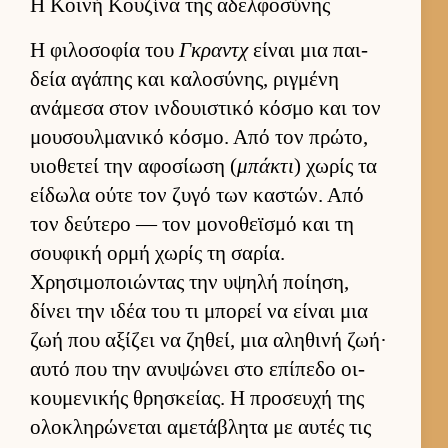
Η Κοινή Κουζίνα της αδελφοσύνης
Η φιλοσοφία του
Γκραντχ
εί­ναι μια παι­
δεία αγάπης και καλοσύνης, ριγ­μένη
ανάμεσα στον ιν­δουι­στικό κόσμο και τον
μου­σουλ­μανικό κόσμο. Από τον πρώτο,
υιο­θετεί την αφοσίωση (
μπάκτι
) χωρίς τα
εί­δωλα ούτε τον ζυγό των καστών. Από
τον δεύ­τερο — τον μονοθεϊσμό και τη
σου­φική ορμή χωρίς τη σαρία.
Χρησιμοποιώντας την υψηλή ποί­ηση,
δίνει την ιδέα του τι μπορεί να εί­ναι μια
ζωή που αξίζει να ζηθεί, μια αληθινή ζωή·
αυτό που την ανυψώνει στο επίπεδο οι­
κου­μενικής θρησκεί­ας. Η προσευχή της
ολοκληρώνεται αμετάβλητα με αυ­τές τις