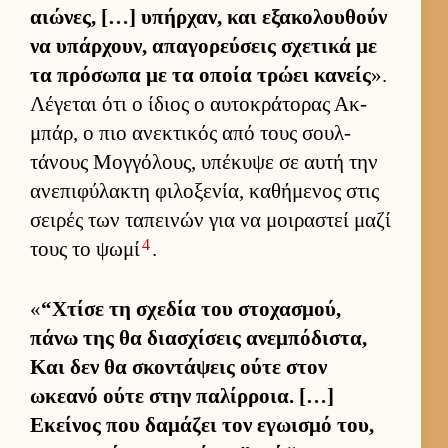
αιώνες, […] υπήρ­χαν, και εξακολου­θούν
να υπάρ­χουν, απαγορεύ­σεις σχετικά με
τα πρόσωπα με τα οποία τρώει κανείς
».
Λέγεται ότι ο ίδιος ο αυ­τοκράτορας Ακ­
μπάρ, ο πιο ανεκτικός από τους σουλ­
τάνους Μογ­γόλους, υπέκυψε σε αυτή την
ανεπιφύλακτη φιλοξενία, καθήμενος στις
σει­ρές των ταπει­νών για να μοι­ραστεί μαζί
4
τους το ψωμί
.
«
“Χτίσε τη σχεδία του στοχασμού,
πάνω της θα δια­σχίσεις ανεμπόδιστα,
Και δεν θα σκοντάψεις ούτε στον
ωκεανό ούτε στην παλίρ­ροια. […]
Εκεί­νος που δαμάζει τον εγωισμό του,