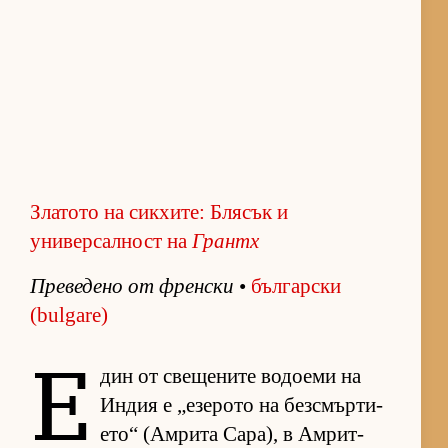
Златото на сикхите: Блясък и
универсалност на
Грантх
Пре­ве­дено от френ­ски
•
бъл­гар­ски
(bulgare)
Е
дин от све­ще­ните во­до­еми на
Ин­дия е „е­зе­рото на без­смър­ти­
е­то“ (Ам­рита Са­ра), в Ам­рит­