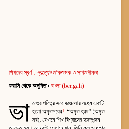
শিখদের স্বর্ণ :
গ্রন্থের
জাঁকজমক ও সার্বজনীনতা
ফরাসি থেকে অনূদিত
•
বাংলা (bengali)
ভা
রতের পবিত্র সরোবরগুলোর মধ্যে একটি
1
হলো অমৃতসরের
“অমৃত হ্রদ” (অমৃত
সর), যেখানে শিখ বিশ্বাসের হৃদস্পন্দন
অনুভূত হয়। যে কেউ সেখানে যান, তিনি ফুল ও ধূপের