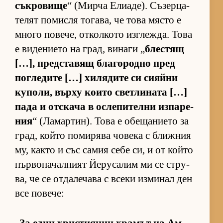
сък­ро­вище
“ (Мирча Ели­а­де). Съ­зер­ца­
те­лят по­мисля то­га­ва, че това място е
много по­ве­че, от­кол­кото из­г­леж­да. Това
е ви­де­ни­ето на град, ви­наги „
блес­тящ
[…], пред­с­та­вящ бла­го­родно пред
пог­ле­дите […] хи­ля­дите си си­яйни
ку­по­ли, върху ко­ито свет­ли­ната […]
пада и от­с­кача в ос­ле­пи­телни из­па­ре­
ния
“ (Ла­мар­тин). Това е обе­ща­ни­ето за
град, който по­ми­рява чо­века с ближ­ния
му, както и със са­мия себе си, и от който
пър­во­на­чал­ният Йе­ру­са­лим ми се стру­
ва, че се от­да­ле­чава с всеки из­ми­нал ден
все по­ве­че: