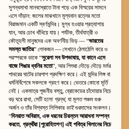
সুগন্ধমাখা মানবস্রোতে টানা পড়ে এক বিস্ময়ের সামনে
এসে দাঁড়ান: জলের মাঝখানে মূল্যবান রত্নের মতো
বিরাজমান একটি স্বর্ণমন্দির। মুগ্ধ হওয়ার প্রত্যাশায়
যান, আর চোখ ধাঁধিয়ে যায়। পর্যটক, তীর্থযাত্রী ও
কৌতূহলী মানুষদের এক অবর্ণনীয় ভিড় — “
ভারতের
সমস্ত জাতির
” লোকজন — সেখানে ঠেলাঠেলি করে ও
পরস্পরকে ডাকে “
সুরেলা সব উপভাষায়, যা কানে এসে
বাজে শিঙার ধ্বনির মতো
”, আর শিশুরা দৌড়ে দৌড়ে মর্মর
পাথরের ঘাটের চারপাশ প্রদক্ষিণ করে। এই মন্দির লিঙ্গ বা
ধর্মনির্বিশেষে সকলকে গ্রহণ করে। ভেতরে কোনো মূর্তি
নেই। একমাত্র পূজনীয় বস্তু, ব্রোকেডের চাঁদোয়ার নিচে
বড় ঘরে রাখা, সেটি হলো
গ্রন্থ
, যা মূলত পঞ্চম গুরু
অর্জন ও তাঁর বিশ্বস্ত লিপিকার
ভাই
গুরদাসের সংকলন।
“
দিনরাত অবিরাম, এক ধরনের চিরন্তন আরাধনা সম্পন্ন
করতে,
গ্রন্থী
রা [পুরোহিতগণ] এই পবিত্র খিলানের নিচে