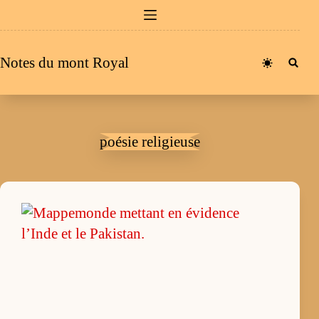
Passer
au
contenu
Notes du mont Royal
poésie religieuse