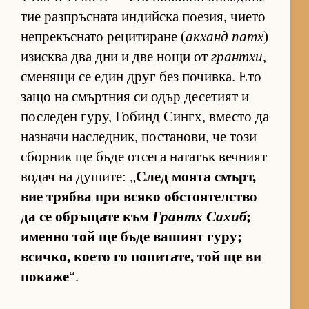
тие раз­п­ръс­ната ин­дийска по­е­зия, чи­ето
неп­ре­къс­нато ре­ци­ти­ране (
ак­ханд патх
)
изис­ква два дни и две нощи от
грантхи
,
сме­нящи се един друг без по­чив­ка. Ето
защо на смър­т­ния си одър де­се­тият и
пос­ле­ден гу­ру, Го­бинд Син­гх, вместо да
наз­начи нас­лед­ник, пос­та­но­ви, че този
сбор­ник ще бъде от­сега на­та­тък веч­ният
во­дач на ду­ши­те: „
След мо­ята смърт,
вие трябва при всяко об­с­то­я­тел­с­тво
да се об­ръ­щате към
Грантх Са­хиб
;
именно той ще бъде ва­шият гу­ру;
всич­ко, ко­ето го по­пи­та­те, той ще ви
по­каже
“.