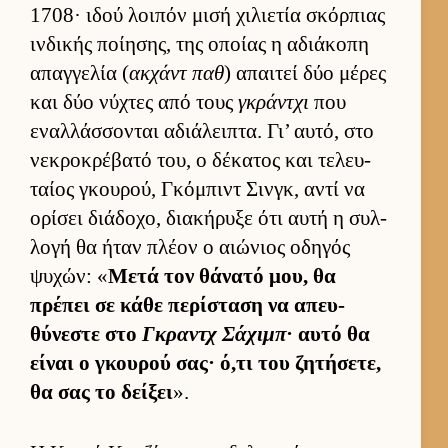
1708· ιδού λοι­πόν μισή χιλιε­τία σκόρ­πιας
ιν­δικής ποί­ησης, της οποίας η αδιάκοπη
απαγ­γελία (
ακ­χάντ παθ
) απαι­τεί δύο μέρες
και δύο νύχτες από τους
γκράντχι
που
εναλ­λάσ­σονται αδιάλει­πτα. Γι’ αυ­τό, στο
νεκροκρέβατό του, ο δέκατος και τελευ­
ταίος γκου­ρού, Γκόμπιντ Σιν­γκ, αντί να
ορίσει διάδοχο, δια­κήρυξε ότι αυτή η συλ­
λογή θα ήταν πλέον ο αιώνιος οδηγός
ψυχών: «
Μετά τον θάνατό μου, θα
πρέπει σε κάθε περίσταση να απευ­
θύνεστε στο
Γκραντχ Σάχιμπ
· αυτό θα
εί­ναι ο γκου­ρού σας· ό,τι του ζητήσετε,
θα σας το δεί­ξει
».