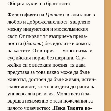
Общата кухня на братството
Фи­ло­со­фи­ята на
Грантх
е въз­пи­та­ние в
лю­бов и доб­ро­же­ла­тел­ност, хвър­лено
между ин­ду­ис­т­кия и мю­сюл­ман­с­кия
свят. От пър­вия тя въз­п­ри­ема пре­да­
ността (
бхакти
) без идо­лите и хо­мота
на кас­ти­те. От вто­рия — мо­но­те­изма и
су­фийс­кия по­рив без ше­ри­а­та. Слу­
жейки си с ви­со­ката по­е­зия, тя дава
пред­с­тава за това какво може да бъде
жи­во­тът, дос­тоен да бъде жи­вян, ис­тин­
с­кият жи­вот; ко­ето я из­дига до ранга на
уни­вер­сална ре­ли­гия. Мо­лит­вата ѝ за­
вър­шва не­из­менно с тези по­же­ла­ния за
ця­лото чо­ве­чес­т­во: „
Нека Тво­ята во­