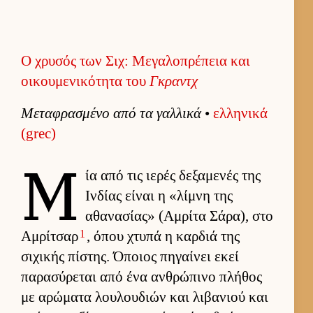
Ο χρυσός των Σιχ: Μεγαλοπρέπεια και
οικουμενικότητα του
Γκραντχ
Μεταφρασμένο από τα γαλ­λικά
•
ελ­ληνικά
(grec)
Μ
ία από τις ιε­ρές δεξαμενές της
Ιν­δίας εί­ναι η «λίμνη της
αθανασίας» (Αμ­ρίτα Σάρα), στο
1
Αμ­ρίτσαρ
, όπου χτυπά η καρ­διά της
σιχικής πίστης. Όποιος πηγαί­νει εκεί
παρασύρεται από ένα αν­θρώπινο πλήθος
με αρώματα λου­λου­διών και λιβανιού και