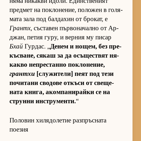
няма ни­какви идо­ли. Един­с­т­ве­ният
пред­мет на пок­ло­не­ние, по­ло­жен в го­ля­
мата зала под бал­да­хин от бро­кат, е
Грантх
, със­та­вен пър­во­на­чално от Ар­
джан, пе­тия гу­ру, и вер­ния му пи­сар
Бхай
Гур­дас. „
Де­нем и но­щем, без пре­
къс­ва­не, ся­каш за да осъ­щес­т­вят ня­
какво неп­рес­танно пок­ло­не­ние,
грантхи
[слу­жи­те­ли] пеят под тези
по­чи­тани сво­дове от­къси от све­ще­
ната кни­га, аком­па­ни­райки се на
струнни ин­с­т­ру­мен­ти.
“
Половин хилядолетие разпръсната
поезия