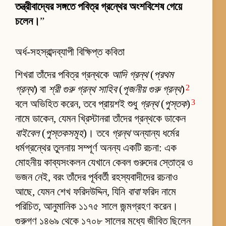
তন্ত্রীবাদ্যের সঙ্গতে পবিত্র গ্রন্থের অংশবিশেষ গেয়ে
চলেন।
”
অর্ধ-সহস্রাব্দব্যাপী বিক্ষিপ্ত কবিতা
শিখরা তাঁদের পবিত্র গ্রন্থকে
আদি গ্রন্থ
(
প্রথম
2
গ্রন্থ
) বা
শ্রী গুরু গ্রন্থ সাহিব
(
পূজনীয় গুরু গ্রন্থ
)
3
বলে অভিহিত করেন, তবে প্রায়শই শুধু
গ্রন্থ
(
পুস্তক
)
নামে ডাকেন, যেমন খ্রিস্টানরা তাঁদের গ্রন্থকে ডাকেন
বাইবেল
(
পুস্তকসমূহ
)। তবে
গ্রন্থ
অন্যান্য ধর্মের
ধর্মগ্রন্থের তুলনায় সম্পূর্ণ অনন্য একটি রচনা: এক
মোহনীয় কাব্যসংকলন যেখানে কেবল গুরুদের স্তোত্র ও
ভজন নেই, বরং তাঁদের পূর্ববর্তী রহস্যবাদীদের রচনাও
আছে, যেমন শেখ ফরিদউদ্দিন, যিনি
বাবা
ফরিদ নামে
পরিচিত, আনুমানিক ১১৭৫ সালে জন্মগ্রহণ করেন।
গুরুগণ ১৪৬৯ থেকে ১৭০৮ সালের মধ্যে জীবিত ছিলেন