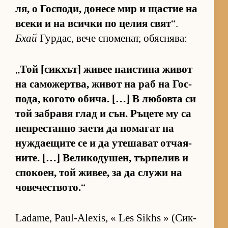
ля, о Гос­по­ди, до­несе мир и щас­тие на
всеки и на всички по це­лия свят
“.
Бхай
Гур­дас, вече спо­ме­нат, обяс­ня­ва:
„
Той [сик­хът] жи­вее на­ис­тина жи­вот
на са­мо­жер­т­ва, жи­вот на раб на Гос­
по­да, ко­гото оби­ча. […] В лю­бовта си
той заб­равя глад и сън. Ръ­цете му са
неп­рес­танно за­ети да по­ма­гат на
нуж­да­е­щите се и да уте­ша­ват от­ча­я­
ни­те. […] Ве­ли­ко­ду­шен, тър­пе­лив и
спо­ко­ен, той жи­вее, за да служи на
чо­ве­чес­т­во­то.
“
Ladame, Paul-Alexis, « Les Sikhs » (Сик­