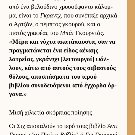
από ένα βελού­δινο χρυσοΰφαντο κάλυμ­
μα, εί­ναι το
Γκραντχ
, που συνέταξε αρ­χικά
ο Αρ­τζάν, ο πέμ­πτος γκου­ρού, και ο
πιστός γραφέας του
Μπάι
Γκουρ­ντάς.
«
Μέρα και νύχτα ακατάπαυ­στα, σαν να
πραγ­ματώνεται ένα εί­δος αέναης
λατρεί­ας,
γκράντχι
[λει­τουρ­γοί] ψάλ­
λουν, κάτω από αυ­τούς τους σεβαστούς
θόλους, αποσπάσματα του ιε­ρού
βιβλίου συνοδευόμενοι από έγ­χορδα όρ­
γανα.
»
Μισή χιλιετία σκόρπιας ποίησης
Οι Σιχ αποκαλούν το ιερό τους βιβλίο
Άντι
Γκραντχ
(το
Πρώτο Βιβλίο
) ή
Σρι Γκου­ρού