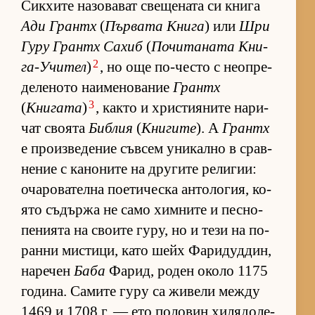
Сик­хите на­зо­ва­ват све­ще­ната си книга
Ади Грантх
(
Пър­вата Книга
) или
Шри
Гуру Грантх Са­хиб
(
По­чи­та­ната Кни­
2
га-У­чи­тел
)
, но още по-често с не­оп­ре­
де­ле­ното на­и­ме­но­ва­ние
Грантх
3
(
Книгата
)
, както и хрис­ти­я­ните на­ри­
чат сво­ята
Библия
(
Книгите
). А
Грантх
е про­из­ве­де­ние съв­сем уни­кално в срав­
не­ние с ка­но­ните на дру­гите ре­ли­гии:
оча­ро­ва­телна по­е­ти­ческа ан­то­ло­гия, ко­
ято съ­държа не само хим­ните и пес­но­
пе­ни­ята на сво­ите гу­ру, но и тези на по-
ранни мис­ти­ци, като шейх Фа­ри­дуд­дин,
на­ре­чен
Баба
Фа­рид, ро­ден около 1175
го­ди­на. Са­мите гуру са жи­вели между
1469 и 1708 г. — ето по­ло­вин хи­ля­до­ле­