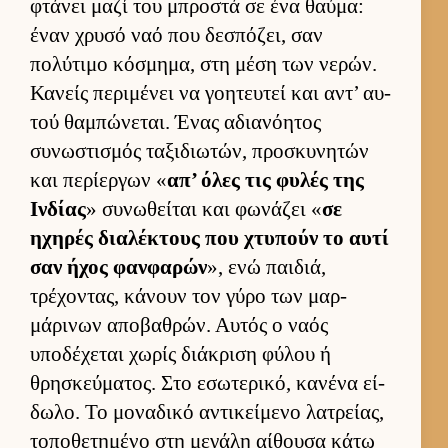
φτάνει μαζί του μπροστά σε ένα θαύ­μα:
έναν χρυσό ναό που δεσπόζει, σαν
πολύτιμο κόσμημα, στη μέση των νερών.
Κανείς περιμένει να γοη­τευ­τεί και αντ’ αυ­
τού θαμπώνεται. Ένας αδια­νόη­τος
συνωστισμός ταξιδιω­τών, προσκυνητών
και περίερ­γων «
απ’ όλες τις φυλές της
Ιν­δίας
» συνωθεί­ται και φωνάζει «
σε
ηχηρές δια­λέκτους που χτυπούν το αυτί
σαν ήχος φαν­φαρών
», ενώ παι­διά,
τρέχοντας, κάνουν τον γύρο των μαρ­
μάρινων αποβαθρών. Αυ­τός ο ναός
υποδέχεται χωρίς διάκριση φύλου ή
θρησκεύ­ματος. Στο εσωτερικό, κανένα εί­
δωλο. Το μοναδικό αντικεί­μενο λατρεί­ας,
τοποθετημένο στη μεγάλη αί­θουσα κάτω