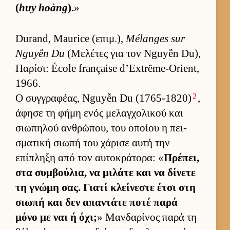
(
huy hoàng
).
»
Durand, Maurice (επιμ.),
Mélanges sur
Nguyễn Du
(Μελέτες για τον Nguyễn Du),
Παρίσι: École française d’Extrême-Orient,
1966.
2
Ο συγ­γραφέας, Nguyễn Du (1765-1820)
,
άφησε τη φήμη ενός μελαγ­χολικού και
σιω­πηλού αν­θρώπου, του οποίου η πει­
σματική σιωπή του χάρισε αυτή την
επίπληξη από τον αυ­τοκράτορα: «
Πρέπει,
στα συμ­βού­λια, να μιλάτε και να δίνετε
τη γνώμη σας. Γιατί κλεί­νεστε έτσι στη
σιωπή και δεν απαντάτε ποτέ παρά
μόνο με ναι ή όχι;
» Μαν­δαρίνος παρά τη