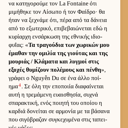
να κατηγορούμε τον La Fontaine ότι
μιμήθηκε τον Αί­σωπο ή τον Φαί­δρο· θα
ήταν να ξεχνάμε ότι, πέρα από τα δάνεια
από το εξωτερικό, επιβεβαιώνεται εδώ η
κυρίαρχη εν­σάρ­κωση της εθνικής ιδιο­
φυΐας: «
Τα τραγού­δια των χωρικών μου
έμαθαν την ομιλία της γιού­τας και της
μου­ριάς / Κλάματα και λυγ­μοί στις
εξοχές θυμίζουν πολέμους και πένθη
»,
γράφει ο Nguyễn Du σε ένα άλλο ποί­
4
ημα
. Σε όλη την εποποιία δια­φαί­νεται
αυτή η τρεμάμενη ευαι­σθησία, συχνά
σπαρακτική, ενός ποι­ητή του οποίου η
καρ­διά δονεί­ται σε αρ­μονία με τα βάσανα
που σιγόβραζαν συγκεχυμένα στις ταπει­
νές μάζες: