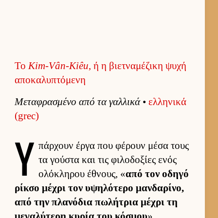
Το
Kim-Vân-Kiêu
, ή η βιετναμέζικη ψυχή
αποκαλυπτόμενη
Μεταφρασμένο από τα γαλ­λικά
•
ελ­ληνικά
(grec)
Υ
πάρ­χουν έργα που φέρουν μέσα τους
τα γού­στα και τις φιλοδοξίες ενός
ολόκληρου έθνους, «
από τον οδηγό
ρίκσο μέχρι τον υψηλότερο μαν­δαρίνο,
από την πλανόδια πωλήτρια μέχρι τη
μεγαλύτερη κυρία του κόσμου
».