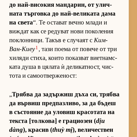
до най-ви­со­кия ман­да­рин, от улич­
ната тър­говка до най-ве­ли­ката дама
на света
“. Те ос­та­ват вечно млади и
виж­дат как се ре­ду­ват нови по­ко­ле­ния
пок­лон­ни­ци. Та­къв е слу­чаят с
Ким-
1
Ван-Киеу
, тази по­ема от по­вече от три
хи­ляди сти­ха, ко­ито по­каз­ват ви­ет­нам­с­
ката душа в ця­лата ѝ де­ли­кат­ност, чис­
тота и са­мо­от­вер­же­ност:
„
Трябва да за­дър­жиш дъха си, трябва
да вър­виш пред­паз­ли­во, за да бъ­деш
в със­то­я­ние да уло­виш кра­со­тата на
тек­ста [тол­ко­ва] е гра­ци­о­зен (
dịu
dàng
), кра­сив (
thuỳ mị
), ве­ли­чес­т­вен