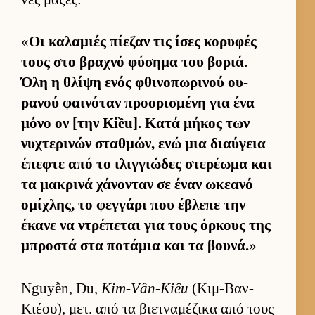
«
Οι καλαμιές πίεζαν τις ίσες κορυφές
τους στο βραχνό φύσημα του βοριά.
Όλη η θλίψη ενός φθινοπωρινού ου­
ρανού φαι­νόταν προορισμένη για ένα
μόνο ον [την Kiều]. Κατά μήκος των
νυχτερινών σταθ­μών, ενώ μια διαύ­γεια
έπεφτε από το ιλιγ­γιώδες στερέωμα και
τα μακρινά χάνονταν σε έναν ωκεανό
ομίχλης, το φεγ­γάρι που έβλεπε την
έκανε να ντρέπεται για τους όρ­κους της
μπροστά στα ποτάμια και τα βου­νά.
»
Nguyễn, Du,
Kim-Vân-Kiêu
(Κιμ-Βαν-
Κιέου), μετ. από τα βιετ­ναμέζικα από τους