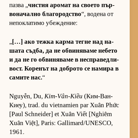
пазва „
чис­тия аро­мат на сво­ето пър­
во­на­чално бла­го­род­с­тво
“, во­дена от
не­пок­ла­тимо убеж­де­ние:
„
[…] ако тежка карма тегне над на­
шата съд­ба, да не об­ви­ня­ваме не­бето
и да не го об­ви­ня­ваме в нес­п­ра­вед­ли­
вост. Ко­ре­нът на доб­рото се на­мира в
са­мите нас.
“
Nguyễn, Du,
Kim-Vân-Kiều
(Ким-Ван-
Ки­еу), trad. du vietnamien par Xuân Phức
[Paul Schneider] et Xuân Viết [Nghiêm
Xuân Việt], Paris: Gallimard/UNESCO,
1961.