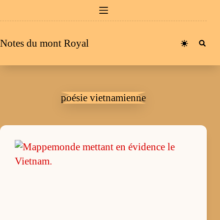
Passer
au
contenu
Notes du mont Royal
poésie vietnamienne