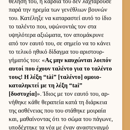
θέλησή του, η καρ­διά του δεν λαχταρούσε
παρά την ηρεμία των γενέθλιων βου­νών
του. Κατέληξε να καταραστεί αυτό το ίδιο
το ταλέντο που, υψώνοντάς τον στα
υψηλότερα αξιώματα, τον απομάκρυνε
από τον εαυτό του, σε σημείο να το κάνει
το τελικό ηθικό δίδαγμα του αριστουρ­
γήματός του: «
Ας μην καυ­χώνται λοι­πόν
αυ­τοί που έχουν ταλέντο για το ταλέντο
τους! Η λέξη “tài” [ταλέντο] ομοιο­
καταληκτεί με τη λέξη “tai”
[δυστυχία]
». Ίδιος με τον εαυτό του, αρ­
νήθηκε κάθε θεραπεία κατά τη διάρ­κεια
της ασθένειας που του στάθηκε μοι­ραία
και, μαθαί­νοντας ότι το σώμα του πάγωνε,
υποδέχτηκε τα νέα με έναν αναστεναγμό