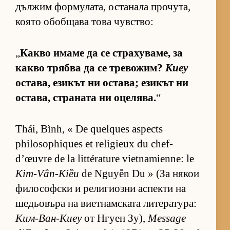
дъл­жим фор­му­ла­та, ос­та­нала про­чу­та,
ко­ято обоб­щава това чув­с­т­во:
„
Какво имаме да се стра­ху­ва­ме, за
какво трябва да се тре­во­жим?
Киеу
ос­та­ва, ези­кът ни ос­та­ва; ези­кът ни
ос­та­ва, стра­ната ни оце­ля­ва.
“
Thái, Bình, « De quelques aspects
philosophiques et religieux du chef-
d’œuvre de la littérature vietnamienne: le
Kim-Vân-Kiều
de Nguyễn Du » (За ня­кои
фи­ло­соф­ски и ре­ли­ги­озни ас­пекти на
ше­дьо­въра на ви­ет­нам­с­ката ли­те­ра­ту­ра:
Ким-Ван-Киеу
от Нгуен Зу),
Message