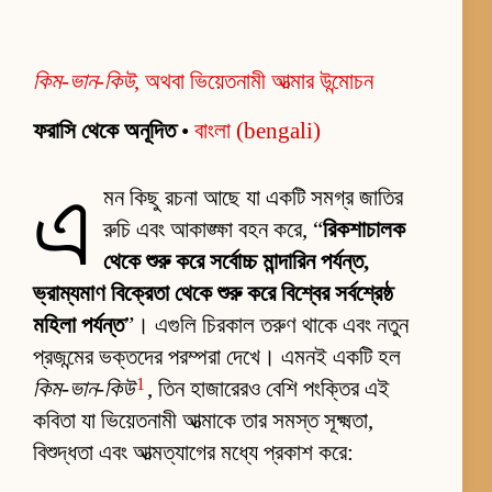
কিম-ভান-কিউ
, অথবা ভিয়েতনামী আত্মার উন্মোচন
ফরাসি থেকে অনূদিত
•
বাংলা (bengali)
এ
মন কিছু রচনা আছে যা একটি সমগ্র জাতির
রুচি এবং আকাঙ্ক্ষা বহন করে, “
রিকশাচালক
থেকে শুরু করে সর্বোচ্চ মান্দারিন পর্যন্ত,
ভ্রাম্যমাণ বিক্রেতা থেকে শুরু করে বিশ্বের সর্বশ্রেষ্ঠ
মহিলা পর্যন্ত
”। এগুলি চিরকাল তরুণ থাকে এবং নতুন
প্রজন্মের ভক্তদের পরম্পরা দেখে। এমনই একটি হল
1
কিম-ভান-কিউ
, তিন হাজারেরও বেশি পংক্তির এই
কবিতা যা ভিয়েতনামী আত্মাকে তার সমস্ত সূক্ষ্মতা,
বিশুদ্ধতা এবং আত্মত্যাগের মধ্যে প্রকাশ করে: