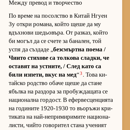
Между превод и творчество
По време на по­сол­с­тво в Ки­тай Нгуен
Зу от­кри ро­ма­на, който щеше да му
вдъх­нови ше­дьо­въ­ра. От раз­каз, който
би мо­гъл да се счете за ба­на­лен, той
успя да съз­даде „
без­смър­тна по­ема /
Чи­ито сти­хове са тол­кова слад­ки, че
ос­та­вят на ус­т­ни­те, / След като са
3
били из­пе­ти, вкус на мед
“
. Това ки­
тайско род­с­тво обаче щеше да стане
ябълка на раз­дора за про­буж­да­щата се
на­ци­о­нална гор­дост. В ефер­вес­цен­ци­ята
на го­ди­ните 1920-1930 то въ­о­ръжи кри­
ти­ката на най-неп­ри­ми­ри­мите на­ци­о­на­
лис­ти, чийто го­во­ри­тел стана уче­ният