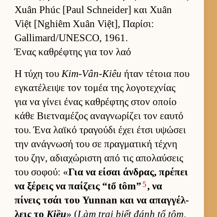
Xuân Phúc [Paul Schneider] και Xuân
Việt [Nghiêm Xuân Việt], Παρίσι:
Gallimard/UNESCO, 1961.
Ένας καθρέφτης για τον λαό
Η τύχη του
Kim-Vân-Kiêu
ήταν τέτοια που
εγκατέλειψε τον τομέα της λογοτεχνίας
για να γίνει ένας καθρέφτης στον οποίο
κάθε Βιετ­ναμέζος αναγνωρίζει τον εαυτό
του. Ένα λαϊκό τραγούδι έχει έτσι υψώσει
την ανάγνωσή του σε πραγ­ματική τέχνη
του ζην, αδια­χώριστη από τις απολαύ­σεις
του σοφού: «
Για να εί­σαι άν­δρας, πρέπει
5
να ξέρεις να παί­ζεις “tổ tôm”
, να
πίνεις τσάι του Yunnan και να απαγ­γέλ­
λεις το
Kiều
» (
Làm trai biết đánh tổ tôm,