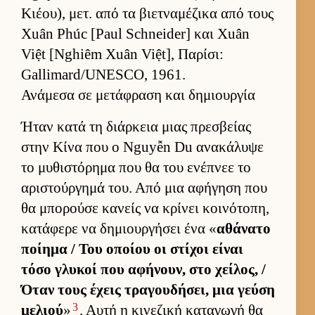
Κιέου), μετ. από τα βιετ­ναμέζικα από τους
Xuân Phúc [Paul Schneider] και Xuân
Việt [Nghiêm Xuân Việt], Παρίσι:
Gallimard/UNESCO, 1961.
Ανάμεσα σε μετάφραση και δημιουργία
Ήταν κατά τη διάρ­κεια μιας πρεσβείας
στην Κίνα που ο Nguyễn Du ανακάλυψε
το μυθιστόρημα που θα του ενέπνεε το
αριστούρ­γημά του. Από μια αφήγηση που
θα μπορούσε κανείς να κρίνει κοι­νότοπη,
κατάφερε να δημιουρ­γήσει ένα «
αθάνατο
ποί­ημα / Του οποίου οι στίχοι εί­ναι
τόσο γλυκοί που αφήνουν, στο χεί­λος, /
Όταν τους έχεις τραγου­δήσει, μια γεύση
3
μελιού
»
. Αυτή η κινεζική καταγωγή θα