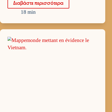
Δια­βάστε περισ­σότερα
18 min