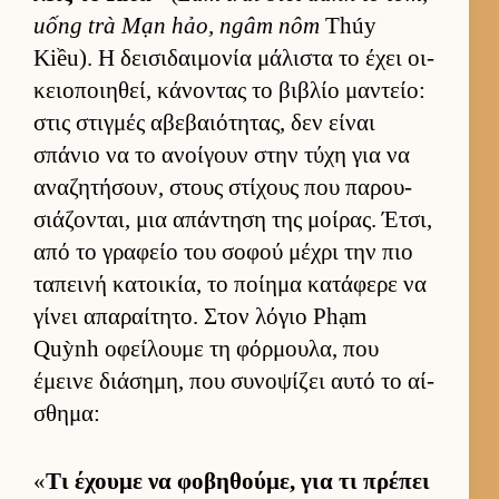
uống trà Mạn hảo, ngâm nôm
Thúy
Kiều). Η δει­σιδαι­μονία μάλιστα το έχει οι­
κειο­ποι­ηθεί, κάνοντας το βιβλίο μαντείο:
στις στιγ­μές αβεβαιότητας, δεν εί­ναι
σπάνιο να το ανοί­γουν στην τύχη για να
αναζητήσουν, στους στίχους που παρου­
σιάζονται, μια απάντηση της μοί­ρας. Έτσι,
από το γραφείο του σοφού μέχρι την πιο
ταπεινή κατοι­κία, το ποί­ημα κατάφερε να
γίνει απαραί­τητο. Στον λόγιο Phạm
Quỳnh οφεί­λουμε τη φόρ­μου­λα, που
έμεινε διάσημη, που συνοψίζει αυτό το αί­
σθημα:
«
Τι έχουμε να φοβηθού­με, για τι πρέπει