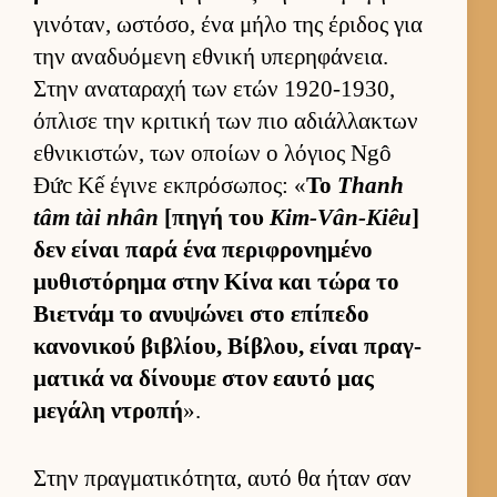
γινόταν, ωστόσο, ένα μήλο της έριδος για
την αναδυόμενη εθνική υπερηφάνεια.
Στην αναταραχή των ετών 1920-1930,
όπλισε την κριτική των πιο αδιάλ­λακτων
εθνικιστών, των οποίων ο λόγιος Ngô
Đức Kế έγινε εκ­πρόσωπος: «
Το
Thanh
tâm tài nhân
[πηγή του
Kim-Vân-Kiêu
]
δεν εί­ναι παρά ένα περιφρονημένο
μυθιστόρημα στην Κίνα και τώρα το
Βιετ­νάμ το ανυψώνει στο επίπεδο
κανονικού βιβλίου, Βίβλου, εί­ναι πραγ­
ματικά να δίνουμε στον εαυτό μας
μεγάλη ντροπή
».
Στην πραγ­ματικότητα, αυτό θα ήταν σαν