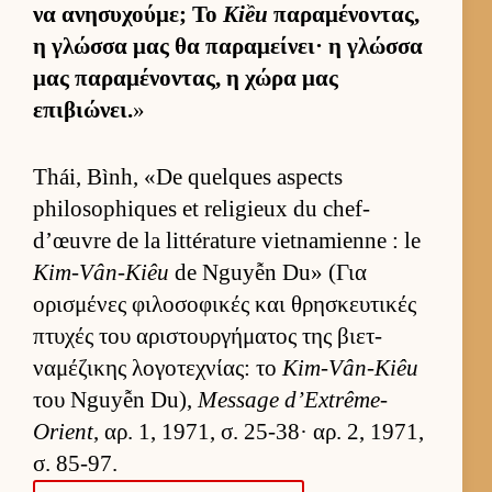
να ανησυχού­με; Το
Kiều
παραμένοντας,
η γλώσσα μας θα παραμεί­νει· η γλώσσα
μας παραμένοντας, η χώρα μας
επιβιώνει.
»
Thái, Bình, «De quelques aspects
philosophiques et religieux du chef-
d’œuvre de la littérature vietnamienne : le
Kim-Vân-Kiêu
de Nguyễn Du» (Για
ορισμένες φιλοσοφικές και θρησκευ­τικές
πτυχές του αριστουρ­γήματος της βιετ­
ναμέζικης λογοτεχνίας: το
Kim-Vân-Kiêu
του Nguyễn Du),
Message d’Extrême-
Orient
, αρ. 1, 1971, σ. 25-38· αρ. 2, 1971,
σ. 85-97.