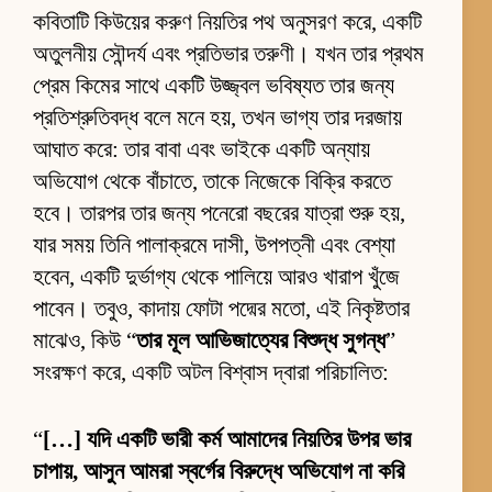
কবিতাটি কিউয়ের করুণ নিয়তির পথ অনুসরণ করে, একটি
অতুলনীয় সৌন্দর্য এবং প্রতিভার তরুণী। যখন তার প্রথম
প্রেম কিমের সাথে একটি উজ্জ্বল ভবিষ্যত তার জন্য
প্রতিশ্রুতিবদ্ধ বলে মনে হয়, তখন ভাগ্য তার দরজায়
আঘাত করে: তার বাবা এবং ভাইকে একটি অন্যায়
অভিযোগ থেকে বাঁচাতে, তাকে নিজেকে বিক্রি করতে
হবে। তারপর তার জন্য পনেরো বছরের যাত্রা শুরু হয়,
যার সময় তিনি পালাক্রমে দাসী, উপপত্নী এবং বেশ্যা
হবেন, একটি দুর্ভাগ্য থেকে পালিয়ে আরও খারাপ খুঁজে
পাবেন। তবুও, কাদায় ফোটা পদ্মের মতো, এই নিকৃষ্টতার
মাঝেও, কিউ “
তার মূল আভিজাত্যের বিশুদ্ধ সুগন্ধ
”
সংরক্ষণ করে, একটি অটল বিশ্বাস দ্বারা পরিচালিত:
“
[…] যদি একটি ভারী কর্ম আমাদের নিয়তির উপর ভার
চাপায়, আসুন আমরা স্বর্গের বিরুদ্ধে অভিযোগ না করি