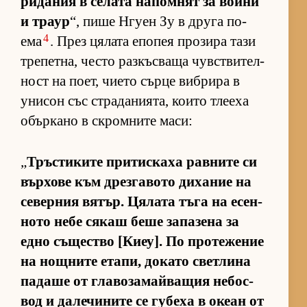
ри­да­ния в се­лата на­пом­нят за войни
и траур
“, пише Нгуен Зу в друга по­
4
ема
. През ця­лата епо­пея про­зира тази
тре­пет­на, често раз­къс­ваща чув­с­т­ви­тел­
ност на по­ет, чи­ето сърце виб­рира в
уни­сон със стра­да­ни­я­та, ко­ито тле­еха
обър­кано в скром­ните ма­си:
„
Тръс­ти­ките при­тис­каха рав­ните си
вър­хове към дрез­га­вото ди­ха­ние на
се­вер­ния вя­тър. Ця­лата тъга на есен­
ното небе ся­каш беше за­па­зена за
едно съ­щес­тво [Ки­еу]. По про­те­же­ние
на нощ­ните ета­пи, до­като свет­лина
па­даше от гла­во­за­май­ва­щия не­бос­
вод и да­ле­чи­ните се гу­беха в океан от