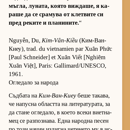
мъг­ла, лу­на­та, ко­ято виж­да­ше, я ка­
раше да се сра­мува от клет­вите си
пред ре­ките и пла­ни­ни­те.
“
Nguyễn, Du,
Kim-Vân-Kiều
(Ким-Ван-
Ки­еу), trad. du vietnamien par Xuân Phức
[Paul Schneider] et Xuân Viết [Nghiêm
Xuân Việt], Paris: Gallimard/UNESCO,
1961.
Огледало за народа
Съд­бата на
Ким-Ван-Киеу
беше та­ка­ва,
че на­пусна об­ластта на ли­те­ра­ту­ра­та, за
да стане ог­ле­да­ло, в ко­ето всеки ви­ет­на­
мец се раз­поз­на­ва. Една на­родна пе­сен
по този на­чин из­дигна че­те­нето му в ис­