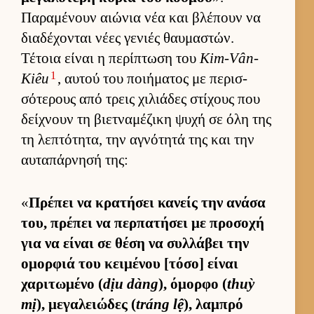
Παραμένουν αιώνια νέα και βλέπουν να
δια­δέχονται νέες γενιές θαυ­μαστών.
Τέτοια εί­ναι η περίπτωση του
Kim-Vân-
1
Kiêu
, αυ­τού του ποι­ήματος με περισ­
σότερους από τρεις χιλιάδες στίχους που
δεί­χνουν τη βιετ­ναμέζικη ψυχή σε όλη της
τη λεπτότητα, την αγνότητά της και την
αυ­ταπάρ­νησή της:
«
Πρέπει να κρατήσει κανείς την ανάσα
του, πρέπει να περ­πατήσει με προσοχή
για να εί­ναι σε θέση να συλ­λάβει την
ομορ­φιά του κει­μένου [τόσο] εί­ναι
χαριτωμένο (
dịu dàng
), όμορφο (
thuỳ
mị
), μεγαλειώδες (
tráng lệ
), λαμπρό