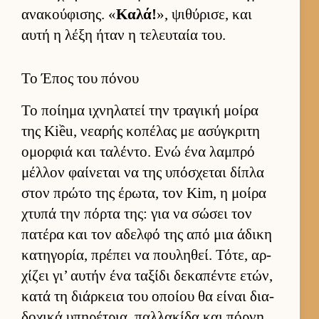
ανακού­φισης. «
Καλά!
», ψιθύρισε, και
αυτή η λέξη ήταν η τελευ­ταία του.
Το Έπος του πόνου
Το ποί­ημα ιχνηλατεί την τραγική μοίρα
της Kiều, νεαρής κοπέλας με ασύγκριτη
ομορ­φιά και ταλέντο. Ενώ ένα λαμπρό
μέλ­λον φαί­νεται να της υπόσχεται δίπλα
στον πρώτο της έρωτα, τον Kim, η μοίρα
χτυπά την πόρτα της: για να σώσει τον
πατέρα και τον αδελφό της από μια άδικη
κατηγορία, πρέπει να που­ληθεί. Τότε, αρ­
χίζει γι’ αυ­τήν ένα ταξίδι δεκαπέντε ετών,
κατά τη διάρ­κεια του οποίου θα εί­ναι δια­
δοχικά υπηρέτρια, παλ­λακίδα και πόρ­νη,