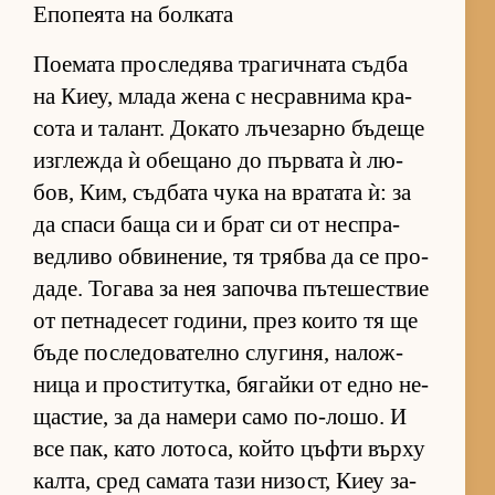
Епопеята на болката
По­е­мата прос­ле­дява тра­гич­ната съдба
на Ки­еу, млада жена с нес­рав­нима кра­
сота и та­лант. До­като лъ­че­зарно бъ­деще
из­г­лежда ѝ обе­щано до пър­вата ѝ лю­
бов, Ким, съд­бата чука на вра­тата ѝ: за
да спаси баща си и брат си от нес­п­ра­
вед­ливо об­ви­не­ние, тя трябва да се про­
да­де. То­гава за нея за­почва пъ­те­шес­т­вие
от пет­на­де­сет го­ди­ни, през ко­ито тя ще
бъде пос­ле­до­ва­телно слу­ги­ня, на­лож­
ница и прос­ти­тут­ка, бя­гайки от едно не­
щас­тие, за да на­мери само по-ло­шо. И
все пак, като ло­то­са, който цъфти върху
кал­та, сред са­мата тази ни­зост, Киеу за­