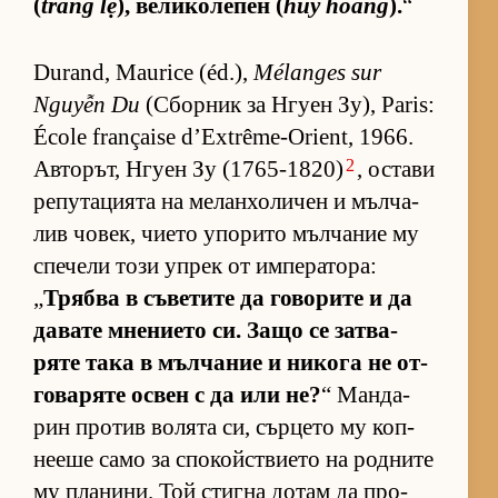
(
tráng lệ
), ве­ли­ко­ле­пен (
huy hoàng
).
“
Durand, Maurice (éd.),
Mélanges sur
Nguyễn Du
(Сбор­ник за Нгуен Зу), Paris:
École française d’Extrême-Orient, 1966.
2
Ав­то­рът, Нгуен Зу (1765-1820)
, ос­тави
ре­пу­та­ци­ята на ме­лан­хо­ли­чен и мъл­ча­
лив чо­век, чи­ето упо­рито мъл­ча­ние му
спе­чели този уп­рек от им­пе­ра­то­ра:
„
Трябва в съ­ве­тите да го­во­рите и да
да­вате мне­ни­ето си. Защо се зат­ва­
ряте така в мъл­ча­ние и ни­кога не от­
го­ва­ряте ос­вен с да или не?
“ Ман­да­
рин про­тив во­лята си, сър­цето му коп­
не­еше само за спо­койс­т­ви­ето на род­ните
му пла­ни­ни. Той стигна до­там да про­