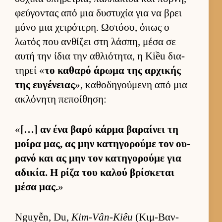
φεύ­γοντας από μια δυστυχία για να βρει
μόνο μια χει­ρότερη. Ωστόσο, όπως ο
λωτός που αν­θίζει στη λάσπη, μέσα σε
αυτή την ίδια την αθλιότητα, η Kiều δια­
τηρεί «
το καθαρό άρωμα της αρ­χικής
της ευ­γένειας
», καθοδηγού­μενη από μια
ακλόνητη πεποί­θηση:
«
[…] αν ένα βαρύ κάρμα βαραί­νει τη
μοίρα μας, ας μην κατηγορούμε τον ου­
ρανό και ας μην τον κατηγορούμε για
αδικία. Η ρίζα του καλού βρίσκεται
μέσα μας.
»
Nguyễn, Du,
Kim-Vân-Kiêu
(Κιμ-Βαν-