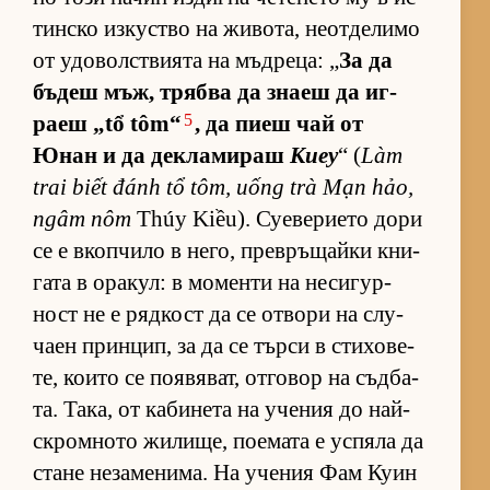
тин­ско из­кус­тво на жи­во­та, не­от­де­лимо
от удо­вол­с­т­ви­ята на мъд­ре­ца: „
За да
бъ­деш мъж, трябва да знаеш да иг­
5
раеш „tổ tôm“
, да пиеш чай от
Юнан и да дек­ла­ми­раш
Киеу
“ (
Làm
trai biết đánh tổ tôm, uống trà Mạn hảo,
ngâm nôm
Thúy Kiều). Су­е­ве­ри­ето дори
се е вкоп­чило в не­го, прев­ръ­щайки кни­
гата в ора­кул: в мо­менти на не­си­гур­
ност не е ряд­кост да се от­вори на слу­
чаен прин­цип, за да се търси в сти­хо­ве­
те, ко­ито се по­я­вя­ват, от­го­вор на съд­ба­
та. Та­ка, от ка­би­нета на уче­ния до най-
ск­ром­ното жи­ли­ще, по­е­мата е ус­пяла да
стане не­за­ме­ни­ма. На уче­ния Фам Куин