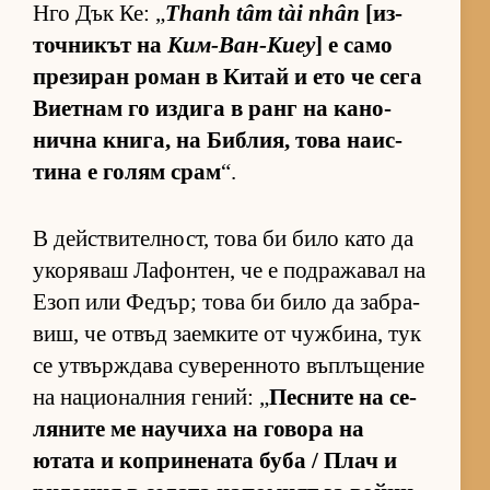
Нго Дък Ке: „
Thanh tâm tài nhân
[из­
точ­ни­кът на
Ким-Ван-Киеу
] е само
пре­зи­ран ро­ман в Ки­тай и ето че сега
Ви­ет­нам го из­дига в ранг на ка­но­
нична кни­га, на Биб­лия, това на­ис­
тина е го­лям срам
“.
В дейс­т­ви­тел­ност, това би било като да
уко­ря­ваш Ла­фон­тен, че е под­ра­жа­вал на
Езоп или Фе­дър; това би било да заб­ра­
виш, че от­въд за­ем­ките от чуж­би­на, тук
се ут­вър­ж­дава су­ве­рен­ното въп­лъ­ще­ние
на на­ци­о­нал­ния ге­ний: „
Пес­ните на се­
ля­ните ме на­у­чиха на го­вора на
ютата и коп­ри­не­ната буба / Плач и