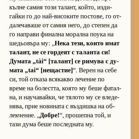
кълне са­мия този та­лант, кой­то, из­ди­
гайки го до най-ви­со­ките пос­то­ве, го от­
да­ле­ча­ваше от са­мия не­го, до сте­пен да
го нап­рави фи­нална мо­рална по­ука на
ше­дьо­въра му: „
Нека те­зи, ко­ито имат
та­лант, не се гор­деят с та­ланта си!
Ду­мата „tài“ [та­лант] се ри­мува с ду­
мата „tai“ [не­щас­тие]
“. Ве­рен на себе
си, той от­каза вся­какво ле­че­ние по
време на бо­лест­та, ко­ято му беше фа­тал­
на, и на­у­ча­вай­ки, че тя­лото му се вле­де­
ня­ва, прие но­ви­ната с въз­дишка на об­
лек­че­ние. „
Добре!
“, про­шепна той, и
тази дума беше пос­лед­ната му.