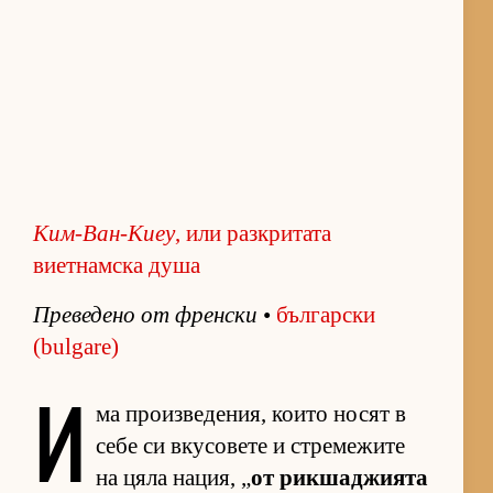
Ким-Ван-Киеу
, или разкритата
виетнамска душа
Пре­ве­дено от френ­ски
•
бъл­гар­ски
(bulgare)
И
ма про­из­ве­де­ния, ко­ито но­сят в
себе си вку­со­вете и стре­ме­жите
на цяла на­ция, „
от рик­ша­джи­ята