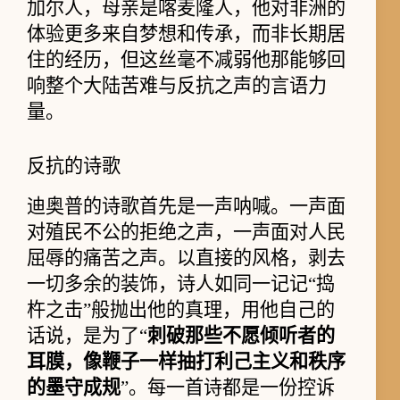
加尔人，母亲是喀麦隆人，他对非洲的
体验更多来自梦想和传承，而非长期居
住的经历，但这丝毫不减弱他那能够回
响整个大陆苦难与反抗之声的言语力
量。
反抗的诗歌
迪奥普的诗歌首先是一声呐喊。一声面
对殖民不公的拒绝之声，一声面对人民
屈辱的痛苦之声。以直接的风格，剥去
一切多余的装饰，诗人如同一记记“捣
杵之击”般抛出他的真理，用他自己的
话说，是为了“
刺破那些不愿倾听者的
耳膜，像鞭子一样抽打利己主义和秩序
的墨守成规
”。每一首诗都是一份控诉