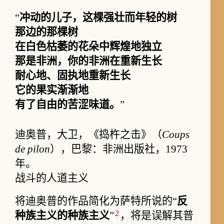
“
冲动的儿子，这棵强壮而年轻的树
那边的那棵树
在白色枯萎的花朵中辉煌地独立
那是非洲，你的非洲在重新生长
耐心地、固执地重新生长
它的果实渐渐地
有了自由的苦涩味道。
”
迪奥普，大卫，《捣杵之击》（
Coups
de pilon
），巴黎：非洲出版社，1973
年。
战斗的人道主义
将迪奥普的作品简化为萨特所说的“
反
2
种族主义的种族主义
”
，将是误解其普