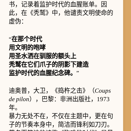
书，记录着监护时代的血腥账单。因
此，在《秃鹫》中，他谴责文明使命的
虚伪：
“
在那个时代
用文明的咆哮
用圣水洒在驯服的额头上
秃鹫在它们爪子的阴影下建造
监护时代的血腥纪念碑。
”
迪奥普，大卫，《捣杵之击》（
Coups
de pilon
），巴黎：非洲出版社，1973
年。
暴力无处不在，不仅在主题中，更在句
子的节奏本身中，简洁而锋利如刀刃。