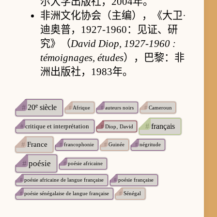
尔大学出版社，2004年。
非洲文化协会（主编），《大卫·
迪奥普，1927-1960：见证、研
究》（
David Diop, 1927-1960 :
témoignages, études
），巴黎：非
洲出版社，1983年。
e
#
20
siècle
#
Afrique
#
auteurs noirs
#
Cameroun
#
français
#
critique et interprétation
#
Diop‚ David
#
France
#
francophonie
#
Guinée
#
négritude
#
poésie
#
poésie africaine
#
poésie africaine de langue française
#
poésie française
#
poésie sénégalaise de langue française
#
Sénégal