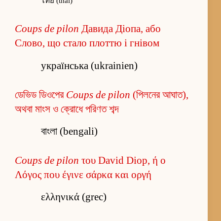
ไทย (thaï)
Coups de pilon
Давида Діопа, або
Слово, що стало плоттю і гнівом
українська (ukrainien)
ডেভিড ডিওপের
Coups de pilon
(পিলনের আঘাত),
অথবা মাংস ও ক্রোধে পরিণত শব্দ
বাংলা (bengali)
Coups de pilon
του David Diop, ή ο
Λόγος που έγινε σάρκα και οργή
ελληνικά (grec)