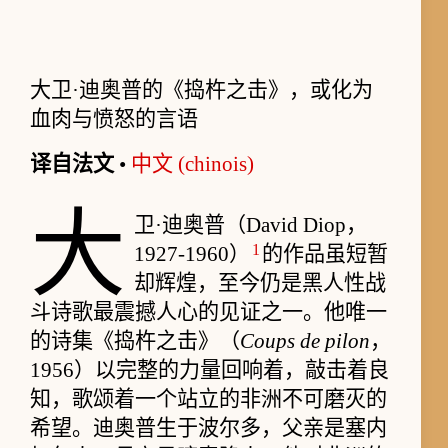
大卫·迪奥普的《捣杵之击》，或化为
血肉与愤怒的言语
译自法文
•
中文 (chinois)
大
卫·迪奥普（David Diop，
1
1927-1960）
的作品虽短暂
却辉煌，至今仍是黑人性战
斗诗歌最震撼人心的见证之一。他唯一
的诗集《捣杵之击》（
Coups de pilon
，
1956）以完整的力量回响着，敲击着良
知，歌颂着一个站立的非洲不可磨灭的
希望。迪奥普生于波尔多，父亲是塞内