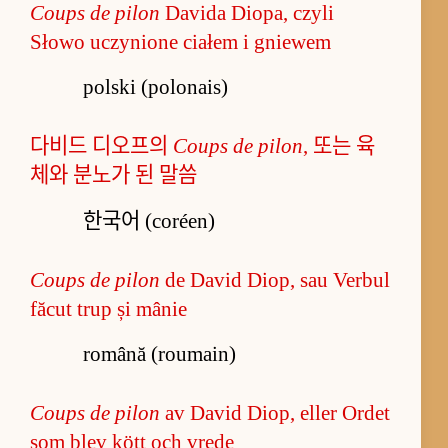
Coups de pilon
Davida Diopa, czyli
Słowo uczynione ciałem i gniewem
polski (polonais)
다비드 디오프의
Coups de pilon
, 또는 육
체와 분노가 된 말씀
한국어 (coréen)
Coups de pilon
de David Diop, sau Verbul
făcut trup și mânie
română (roumain)
Coups de pilon
av David Diop, eller Ordet
som blev kött och vrede